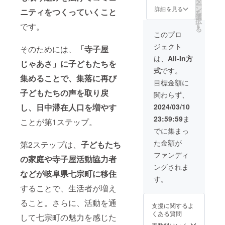
タ
の整理
す。 提
施場
がござ
ー
地につ
な場所
す。 ラ
示＞ ①
ン
整頓を
詳細を見る
供者：
ニティをつくっていくこと
所：七
います
を
き、一
を避け
グジュ
鮎出汁
選
し社会
井川香
宗町、
ことを
択
定の使
てくだ
アリー
効いて
す
です。
活動を
苗子、
名古屋
予めご
る
用感は
さい。
感の高
る鶏む
始める
このプロ
石川潤
市、岐
了承く
ありま
・製造
い個室
ね肉煮
伴走を
一 実施
阜市な
ださ
す。 ※
ジェクト
者：津
の様な
そのためには、
「寺子屋
・名
させて
場所：
ど 応
い。
それぞ
山屋製
テント
称：惣
頂きま
は、
All-In方
岐阜県
相談 ※
れおお
じゃあさ」に子どもたちを
菓株式
の中
菜 ・原
す。 友
加茂郡
日時等
よそで
式
です。
会社 島
で"本物
材料
達の相
七宗町
詳細は
集めることで、集落に再び
制作し
根県出
のロー
名：鶏
談に熱
目標金額に
実施日
支援者
ている
雲市斐
ズ"が持
むね肉
心に
時：お
子どもたちの声を取り戻
様と
もので
関わらず、
川町直
つ美肌
（国
乗って
申込者
メール
規格サ
江5246
美腸力
産）、
しまう
し、日中滞在人口を増やす
2024/03/10
さまと
にて調
イズな
番地 ※
を下半
醤油、
井川を
ご相談
整いた
どはあ
23:59:59
ま
郵送に
身の粘
ことが第1ステップ。
上白
たっぷ
のうえ
しま
りませ
て、支
膜から
糖、甜
り独り
でに集まっ
決めさ
す。 ※
ん。 ※
援者さ
身体に
菜糖、
占めし
せてい
現地ま
郵送に
た金額が
第2ステップは、
子どもたち
まにお
届ける
鮎出汁
てくだ
ただき
での交
て、支
届けさ
新しい
（一部
さい！
ファンディ
ます。
通費は
の家庭や寺子屋活動協力者
援者さ
せてい
美容法
に卵・
＜内容
※権利は
支援者
まにお
ングされま
ただき
です。
小麦・
＞ 1回2
お一人
様にて
などが岐阜県七宗町に移住
届けさ
ます。
100%
大豆を
時間×5
す。
さま分
ご負担
せてい
※送料込
オーガ
含む）
回 ※最
することで、生活者が増え
で
くださ
ただき
みのお
ニック
・内容
初のご
す。
い。 ※
ます。
値段で
のロー
量：1塊
ること。さらに、活動を通
相談面
※9:00集
有効期
支援に関するよ
※送料込
す。
ズを使
・賞味
談より
合、
限は
くある質問
みのお
して七宗町の魅力を感じた
い、
期限：
半年以
20:00解
2024年
値段で
ローズ
発送か