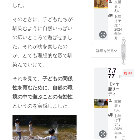
ままグ
なハー
支援
した。
宗町の
として
リルし
ブ
者：
各お店
関わっ
ても蒸
3人
ティー
屋さん
ている
しても
を飲み
お届
そのときに、子どもたちが
でセレ
ばばっ
食べら
け予
たい方
クトし
ちを応
定：
れる、
・珍し
馴染むように自然いっぱい
たお菓
2024
援する
甘みを
いブレ
年04
子の詰
「がん
感じる
の広いところで遊ばせまし
ンドの
こ
月
め合わ
ばろ
の
れんこ
ハーブ
リ
せを1個
う！米
た。それが功を奏したの
タ
んで
ティー
ー
お届け
作り」
ン
す。
詳細を見る
を試し
を
か、とても理想的な形で馴
しま
のお米
選
（取り
たい方
択
す。
です。
す
扱い品
・社会
る
染んでいけて。
（製造
とにか
種は備
貢献事
7,7
者は七
く日本
中か
業の会
残り5
宗町に
77
の大地
ロータ
社を応
円
それを見て、
子どもの関係
限りま
を化学
スにな
援した
【マヤ
せん）
物質に
ります
い方 ＜
性を育むために、自然の環
暦リー
「詰め
浸食さ
が、収
食品表
ディン
合わせ
せない
境の中で遊ぶことの有効性
穫のタ
示＞ ・
グ付
の内
ように
イミン
名称：
支援
き、オ
容」 ①
というのを実感しました。
し米作
グ次第
者：
ブレン
リジナ
六方焼
りを守
0人
ですの
ドHerb
ルオイ
②有平
りたい
でお選
お届
・商品
ルスプ
巻 ③珈
という
け予
び頂く
名：ナ
レー作
琲ふぁ
定：
思いで
ことが
チュラ
成ワー
2024
ふぁ ＜
活動し
できま
ルハー
年04
ク
食品表
ている
せんの
ブ
こ
月
ショッ
示＞ ①
の
ばばっ