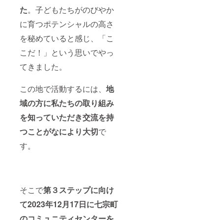
がかか
方 ・体
含む）
た
。子どもたちがのびやか
る場合
の緊張
・内容
があり
に育つポテンシャルの高さ
をほぐ
量：50
ます。
したい
ｇ ・賞
※お会い
を秘めていると感じ、「こ
方 ＜施
味期
する場
療内容
限：発
所に
こだ！」という思いでやっ
＞ 所要
送から1
よって
時間：1
カ月 ・
は飲食
てきました。
時間 ・
保存方
が伴う
カウン
法：直
ことが
セリン
射日
この地で活動するには、
地
ありま
グ：20
光、高
すが、
分 ・
域の方に私たちの取り組み
温多湿
各自払
ローズ
を避け
いでお
を知っていただき交流を持
蒸し：
て保存
願いし
20分 ・
して下
ます。
つことがなにより大切
で
アフ
さい。
※初回利
ターカ
③うず
用の有
す。
ウンセ
らのく
効期限
リン
んせい
は2024
グ：20
袋 ・名
年6月ま
分 実施
称：惣
でとな
場所：
菜 ・原
りま
岐阜県
そこで
第３ステップに向け
材料
す。
可児市
名：鶉
て2023年12月17日に七宗町
提供
卵（国
者：小
産）、
のコミュニティセンターを
島栄理
醤油、