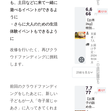
お届け
rs!」
す
も、土日などに来て一緒に
る
しま
と、青
6,6
す。 愛
遊べるイベントができるよ
から紫
残り13
知県愛
66
への色
円
うに
西市の
の変化
【お米
専業れ
が楽し
・さらに大人のための生活
2kg】
んこん
め頭を
特別栽
農家
スッキ
体験イベントもできるよう
培農産
「ルパ
リさせ
支援
物のお
ン
たいと
者：
に
米2kgを
ファー
きや気
7人
お届け
ム」さ
分を落
お届
しま
んで手
ち着け
け予
改修を行いたく、再びクラ
す。 岐
塩にか
定：
たい時
阜県関
2024
ウドファンディングに挑戦
けて化
におす
年04
市で自
学肥
すめの
こ
月
します。
然栽培
料、薬
の
ブレン
リ
でお米
品不使
タ
ドの
ー
作りを
用の美
ン
「Shin-
詳細を見る
を
してい
味しい
選
kokyu
択
るコ
れんこ
す
」の2種
る
ミュニ
んを、
類で
前回のクラウドファンディ
7,7
ティ
井川が
す。 ＜
残り7
「ライ
77
自ら手
こんな
ングをしたあとに、新しい
円
オンの
で掘り
方にお
【お菓
隠れ
上げま
子どもが一人「寺子屋じゃ
すすめ
子の詰
家」さ
す。 皮
＞ ・安
め合わ
あさ」に入ってきてくれま
んに
付きの
全安心
せ】 七
助っ人