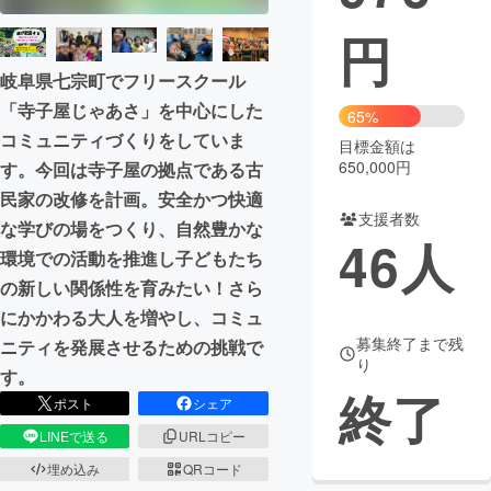
円
まちづくり・地域活性化
岐阜県七宗町でフリースクール
「寺子屋じゃあさ」を中心にした
CAMPFIRE for Social Good
CAMPFIRE Creation
65%
コミュニティづくりをしていま
CAMPFIREふるさと納税
machi-ya
コミュニティ
目標金額は
650,000円
す。今回は寺子屋の拠点である古
民家の改修を計画。安全かつ快適
支援者数
な学びの場をつくり、自然豊かな
46
人
環境での活動を推進し子どもたち
の新しい関係性を育みたい！さら
にかかわる大人を増やし、コミュ
募集終了まで残
ニティを発展させるための挑戦で
り
す。
終了
ポスト
シェア
LINEで送る
URLコピー
埋め込み
QRコード