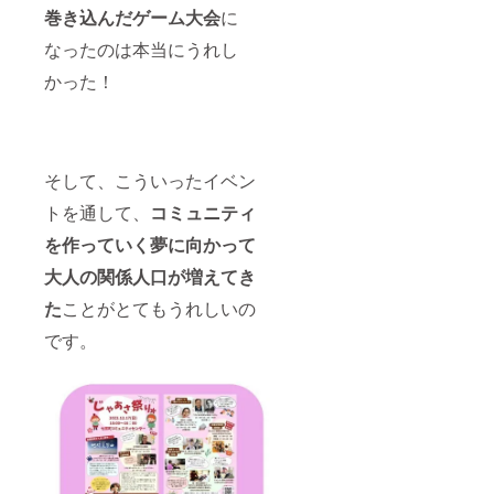
巻き込んだゲーム大会
に
となり
郡七宗
ます。
町神渕
なったのは本当にうれし
※法令に
10564-
基づく
1 TEL：
かった！
医療、
0574-
診療行
46-
為では
1749
ござい
FAX：
ませ
0574-
ん。効
46-
そして、こういったイベン
果には
1189 ※
トを通して、
コミュニティ
個人差
郵送に
がござ
て、支
を作っていく夢に向かって
います
援者さ
ことを
まにお
大人の関係人口が増えてき
予めご
届けさ
了承く
せてい
た
ことがとてもうれしいの
ださ
ただき
い。
ます。
です。
※送料込
みのお
値段で
す。