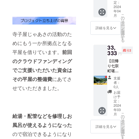
ルハー
受けら
こんな
定：
ルあず
間：マ
コーン
売商品
ブ
れる権
2024
方にお
ま袋 サ
ヤ暦
スター
でな
ティー"
年04
利で
すすめ
イズ：
セッ
チ、水
く、近
こ
月
Shin-
す。 ア
＞ ・冷
の
浴衣の
ション
飴/膨張
隣の農
リ
kokyu"
クセ
えのぼ
タ
反物の
10分オ
剤 ・内
家さん
ー
・原材
ス・
せな
ン
幅で
詳細を見る
イルス
容量：
が米作
を
料名：
バーズ
ど、不
選
す。 製
寺子屋じゃあさの活動のた
プレー
10本 ・
りを断
択
バタフ
は脳の
定愁訴
す
作者：
作成時
賞味期
念して
る
ライ
断捨離
にお悩
めにもう一か所拠点となる
井川香
間10分
限：発
いく田
ピー、
33,
と呼ば
みの
苗子 染
実施場
送から2
んぼを
ローズ
残り2
平屋を借りています。
前回
れ、1回
333
方。 ・
色技術
所：岐
円
カ月 ・
請け
マ
のセッ
頑固な
指導：
阜県関
保存方
負って
のクラウドファンディング
リー、
【日帰
ション
肩こり
金子悟
市 提供
法：直
米作り
レモン
り七宗
で、
や腰痛
染料提
者：マ
射日
でご支援いただいた資金は
をはじ
グラス
町堪能
5000年
を抱え
供：岐
ヤ暦ア
光、高
めたコ
・内容
ツ
～1万年
た方。
阜県揖
ドバイ
支援
その平屋の整備費
にあてさ
温多湿
ミュニ
量：
アー】
前のリ
・男女
斐郡池
者：
ザー
を避
ティが
（1.4ｇ
日帰り
ミット
ともに
0人
せていただきました。
田町
平田智
け、冷
精一杯
×5） ・
七宗町
を外す
更年期
野原森
お届
恵子 ※
暗所に
作った
保存方
堪能ツ
といわ
の辛さ
け予
夫 ■柿
日時等
保管し
お米で
法：直
アーが
れてい
定：
にお悩
渋染布
詳細は
て下さ
す。均
射日
できる
2024
ます。
みの
巾 素
支援者
い。 ・
一規格
年03
光、高
権利で
今まで
方。 ・
材：柿
様と
製造
こ
のお米
月
給湯・配管などを修理しお
温多湿
す。 七
とらわ
の
高齢者
渋TOP
メール
者：長
リ
ではな
を避け
宗町の
れてい
タ
の方
染め
にて調
栄軒製
ー
いこと
風呂が使えるようになった
て保存
自然に
た思
ン
で、複
詳細を見る
レーヨ
整いた
菓 代
を
をご了
してく
たっぷ
考・感
選
数疾患
ン100％
しま
ので宿泊できるようになり
表
択
承くだ
ださ
りふ
情から
す
にお悩
サイ
す。 ※
森 亨
る
さい。