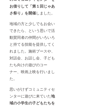
※日時等
砂糖、
お借りして「第１回じゃあ
詳細は
鮎だし
支援者
（原材
さ祭り」を開催
しました。
様と
料の一
メール
部に小
にて調
麦と大
地域の方と少しでもお会い
整いた
豆を含
できたら、という思いで活
しま
む） ・
す。 ※
内容
動賛同者の仲間がいろいろ
お申し
量：10
込みは
個 ・賞
と持てる技能を提供してく
女性限
味期
定とさ
限：発
れました。施術ブースや、
せて頂
送から1
きま
カ月 ・
対話会、お話し会、子ども
す。 ※
保存方
現地ま
たち向けの遊びのコー
法：要
での交
冷蔵
ナー、映画上映を行いまし
通費は
（10℃
支援者
以下）
た。
様にて
①～③
ご負担
共通 製
くださ
造者：
思いがけずコミュニティセ
い。 ※
(有)七宗
有効期
食品こ
ンターに遊びに来ていた
地
限は
ぶしの
2024年
域の小学生の子どもたちを
里 岐阜
6月まで
県加茂