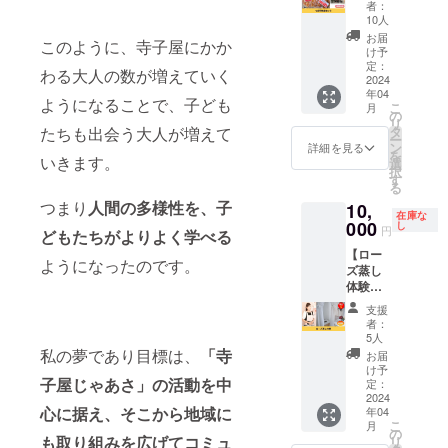
を聞い
まにお
散策
分で寝
者：
にて調
木綿の
んぷん
産店こ
て欲し
届けさ
（例）
10人
落ちし
整いた
浴衣を
加工
ぶしの
い」と
せてい
とし
ました
お届
しま
解き縫
このように、寺子屋にかか
品、
里さん
いう方
ただき
て、納
け予
（笑）
す。 ※
製し、
コー
のオリ
や 「目
定：
ます。
古山一
＜こん
現地ま
わる大人の数が増えていく
岐阜特
ヒー粉
ジナル
2024
指す先
※送料込
日ハイ
な方に
での交
産の
末、は
年04
商品の
は分か
みのお
キン
ようになることで、子ども
おすす
通費は
「柿
こ
月
ちみつ/
詰め合
るんだ
の
値段で
グ、七
め＞ ・
支援者
渋」で
リ
香料、
わせを1
けど具
たちも出会う大人が増えて
タ
す。
宗町観
頭を
様にて
染めた
ー
クエン
個お届
体的に
ン
光地巡
詳細を見る
スッキ
ご負担
布袋で
を
酸、
いきます。
けしま
どうし
選
り、飛
リさせ
くださ
す。 ※
択
（一部
す。
ていい
す
騨川を
たい人
い。 ※
自然染
る
に卵・
「詰め
のかわ
眺めな
・新し
有効期
料で一
つまり
人間の多様性を、子
大豆を
10,
合わせ
からな
がらの
い事柄
限は
在庫な
枚ずつ
含む）
の内
000
いし誰
し
カウン
を考え
円
2024年
どもたちがよりよく学べる
手で染
・内容
容」 ①
に相談
セリン
だした
6月まで
めてい
量：240
【ロー
鮎出汁
してい
グ対
い人 ・
ようになったのです。
となり
ますの
ｇ（個
ズ蒸し
効いて
いのか
話、ヒ
何か考
ます。
で色む
包装込
体験】
る鶏む
分から
プノセ
え方を
※法令に
らがあ
み） ・
ローズ
ね肉煮
ない」
ラ
変えた
支援
基づく
りま
賞味期
蒸し体
②ス
という
ピー
者：
い人 ＜
医療、
す。風
限：発
験が受
モーク
思いを
5人
など、
内容＞
診療行
合いと
送から2
けられ
ミック
私の夢であり目標は、
「寺
伺い、
ご希望
お届
所要時
為では
してお
カ月 ・
る権利
スナッ
井川の
け予
に合わ
間：30
ござい
楽しみ
子屋じゃあさ」の活動を中
保存方
です。
ツ ③う
定：
実践経
せてプ
分 提供
ませ
くださ
法：直
ローズ
2024
ずらの
験から
ログラ
者：祖
ん。効
い。 ※
心に据え、そこから地域に
年04
射日
蒸しテ
くんせ
の視点
ムを考
父江み
果には
こ
リサイ
月
光・高
ントで
い袋 ＜
の
で思い
えま
ゆき 実
も取り組みを広げてコミュ
個人差
リ
クル生
温多湿
行いま
食品表