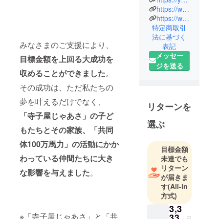
に自由発想
https://www.facebook.com/profile.php?id=100091843881552
で自分の理
https://www.instagram.com/terakoya.jaasa/?hl=ja
特定商取引
想とする社
法に基づく
会を実現す
みなさまのご支援により、
表記
るために社
メッセー
目標金額を上回る大成功を
会活動を
ジを送る
行っていま
収めることができました
。
す。
その成功は、ただ私たちの
行動してい
夢を叶えるだけでなく、
るとゾーン
リターンを
に入ってい
「寺子屋じゃあさ」の子ど
選ぶ
るみたい。
もたちとその家族、「共同
人からは
体100万馬力」の活動にかか
「よくそん
目標金額
なに動く
わっている仲間たちに大き
未達でも
リターン
ね」と言わ
な影響を与えました
。
が届きま
れるます
す
(All-in
が、本人は
方式)
いたって気
3,3
楽です。岐
※「寺子屋じゃあさ」と「共
33
円