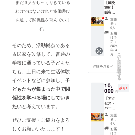
にお召
まだ３人がしっくりきている
【鍼灸
サイク
い ＊自
屋 加
じっく
し上が
施術】
ルしま
分が今
藤盛男
り熟成
わけではないけれど協働遊び
りくだ
鍼灸施
した。
してい
岐阜県
させま
さい。
術を受
染色技
る事の
加茂郡
を通して関係性を育んでいま
した。
支援
・賞味
けられ
術指導
答え合
七宗町
者：
※天日干
期限：
る権利
をして
わせが
0人
す。
上麻生
し乾燥
約6カ月
です。
くださ
したい
2555-1
お届
をした
・原産
鍼や指
る金子
＊モヤ
け予
TEL：
生きた
地：
圧はツ
悟さん
定：
モヤや
0574-
ままの
そのため、活動拠点である
ローゼ
ボに働
2024
のお勤
迷って
48-
お米で
ル・
年04
きかけ
めの会
いる事
1056
古民家を改修して、普通の
す。 ※
こ
ホー
月
て身体
社 加
の
のヒン
②有平
白米を
リ
リーバ
の奥の
藤紡績
タ
トが知
学校に通っている子どもた
巻 ・名
希望さ
ー
ジル
声をあ
（岐阜
ン
りたい
詳細を見る
称：焼
れる方
を
（愛知
なたに
ちも、土日に来て生活体験
県瑞穂
選
＊エッ
菓子 ・
は精米
択
県豊田
届けま
市）製
す
セン
原材料
致しま
る
市）、
イベントなどに参加し、
子
す。 身
造の
シャル
名：小
す。
レモン
10,
体の声
「柿渋
オイル
麦粉
（重量
どもたちが集まった中で関
グラス
残り1
を聞く
000
染布
の効能
（国内
円
約1割減
（新潟
体験を
巾」を
を、試
製
になり
係性を学べる場にしていき
県新潟
【アク
是非！
セット
してみ
造）、
ます）
市） ・
セス・
（ご希
でお付
たい
たい
と考えています。
三温
※レター
名称：
バーズ
望の方
けしま
「ワー
糖、上
パック
ブレン
施術】
はお灸
す。 ■
ク
白糖、
支援
にてお
ドHerb
アクセ
も体験
柿渋染
ぜひご支援・ご協力をよろ
ショッ
者：
植物油
送りし
・商品
ス・
して頂
着物
4人
プの内
（なた
ます。
名：ナ
バーズ
しくお願いいたします！
けま
アップ
容」 所
お届
ね
※専業農
チュラ
施術を
す） ＜
サイク
け予
要時
油）、
家の販