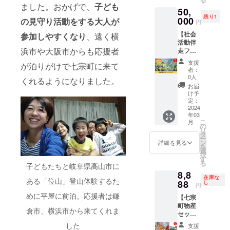
い。開
れ、対
解放さ
みの
ズ：
ました。おかげで、
子ども
現地ま
岐阜県
※送料込
50,
封後は
話や瞑
れま
方。 ・
30×30c
での交
加茂郡
みのお
残り1
お早め
想をし
000
す。
の見守り活動をする大人が
ばりば
m ・使
円
通費は
七宗町
値段で
にお召
て心身
セッ
りの現
うほど
支援者
神渕
す。
【社会
し上が
ともに
参加しやすくなり
、遠く横
ション
役世代
柔らか
様にて
9090
活動伴
りくだ
リフ
は頭の
特有の
く手に
ご負担
TEL：
浜市や大阪市からも応援者
走フレ
さい。
レッ
32のポ
ストレ
馴染み
くださ
0574-
ンド
・賞味
シュし
イント
スで
ます。
支援
い。 ※
46-
が泊りがけで七宗町に来て
シッ
期限：
ましょ
をタッ
いっぱ
者：
水洗い
有効期
1513 ③
プ】 社
約6カ月
う。
チして
0人
いの
でのり
くれるようになりました。
限は
珈琲
会活動
・原産
NPOの
いくだ
方。 ＜
お届
を落と
2024年
ふぁ
伴走フ
地：バ
代表の
けで
け予
内容＞
してか
6月まで
ふぁ ・
レンド
タフラ
井川と
定：
す。
所要時
らご使
となり
名称：
シップ
2024
イ
副理事
ベッド
間：40
用くだ
ます。
菓子 ・
年03
を受け
ピー・
の石川
に横に
分 提供
さい。
こ
原材料
月
られる
ローズ
潤一さ
の
なって
者：越
製造販
リ
名：水
権利で
マリー
んと
タ
頂くだ
智秀一
売元：
ー
あめ
す。
（愛知
いっ
ン
けで大
詳細を見る
実施場
株式会
を
（国内
「社会
県豊田
しょに
選
丈
所：関
社加藤
択
製
貢献の
市）、
充実し
す
夫！！
東、七
繊維 〒
る
造）、
子どもたちと岐阜県高山市に
ために
レモン
たアク
リラッ
宗町な
501-
砂糖、
8,8
活動し
グラス
ティビ
クスし
ど 応
0303
在庫な
オリゴ
ある「位山」登山体験するた
たいが
88
（新潟
ティを
し
て寝て
相談 ※
円
岐阜県
糖、卵
漠然と
県新潟
ご提供
しまう
日時等
穂積市
めに平屋に前泊。応援者は鎌
白、寒
【七宗
しか分
市） ※
しま
方も多
詳細は
森771-6
天、粉
町物産
からな
郵送に
す。 ＜
いです
支援者
倉市、横浜市から来てくれま
※使われ
末オブ
セッ
いの
て、支
内容＞
よ。 実
様と
なく
ラー
ト】 七
で、話
援者さ
七宗町
した
際私は5
メール
支援
なった
ト、で
宗町物