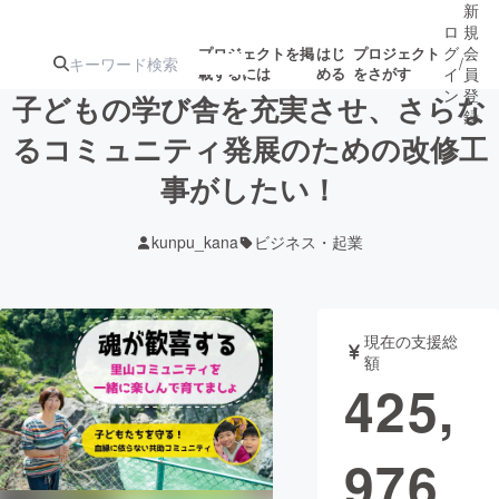
新
ロ
規
グ
会
プロジェクトを掲
はじ
プロジェクト
/
載するには
める
をさがす
イ
員
ン
登
子どもの学び舎を充実させ、さらな
録
るコミュニティ発展のための改修工
事がしたい！
人気のプロ
注目のリ
注目の新着プロ
募集終了が近いプ
もうすぐ公開
ジェクト
ターン
ジェクト
ロジェクト
されます
kunpu_kana
ビジネス・起業
アート・写真
音楽
現在の支援総
テクノロジー・ガジェット
ゲーム・サ
額
425,
映像・映画
書籍・雑誌
976
ビジネス・起業
チャレンジ