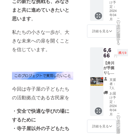
この新たな挑戦も、みなさ
い者就
け予
前に進む姿
労継続
定：
まと共に進めていきたいと
支援A型
2024
勢の合言葉
年04
事業所
思います
。
「じゃあ
こ
月
さんで
の
リ
生産さ
さ」から。
タ
ー
れる特
ン
私たちの小さな一歩が、大
詳細を見る
を
別栽培
選
択
農産物
きな未来への扉を開くこと
す
る
のハー
を信じています。
6,6
ブ
残り3
ティー2
66
円
種類
【井川
セット
が手掘
を1個お
りした
届けし
昔なが
ます。
支援
らの美
ローゼ
者：
味しい
ルの鮮
今回は寺子屋の子どもたち
7人
れんこ
やかな
お届
ん】 井
の活動拠点である古民家を
赤色と
け予
川が手
酸味に
定：
掘りし
2024
元気を
・安全で快適な学びの場に
年04
た昔な
もらえ
こ
月
がらの
るよう
の
するために
リ
美味し
なブレ
タ
ー
いれん
ンドの
ン
詳細を見る
・寺子屋以外の子どもたち
を
こんを
「Chee
選
択