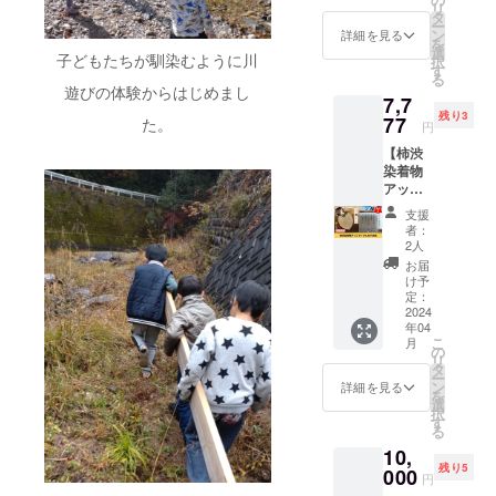
でご了
ティー"
リ
プ】 オ
六方焼
タ
ちに敬
承くだ
Cheers
ー
リジナ
・名
ン
意を表
詳細を見る
さい）
!" ・原
を
ルオイ
称：焼
選
したい
＜内容
材料
子どもたちが馴染むように川
択
ルスプ
菓子 ・
す
ので
＞ 内容
名：
る
レー作
原材料
す！ ＜
量：400
遊びの体験からはじめまし
ローゼ
7,7
成ワー
名：小
表示＞
ｇ 栽培
ル、
残り3
ク
77
麦粉・
た。
名称：
場所：
円
ホー
ショッ
砂糖・
米 原料
愛知県
リーバ
【柿渋
プに参
水飴・
玄米：
愛西市
ジル、
染着物
加でき
白手亡
はつし
生産
レモン
アップ
る権利
豆・鶏
も 内容
者：ル
グラス
サイク
です。
卵・膨
量：2kg
パン
支援
・内容
ルあず
マヤ暦
張剤 ・
生産
者：
ファー
量：7ｇ
ま袋】
リー
内容
2人
者：一
ム 沖
（1.4ｇ
柿渋染
ディン
量：1個
般社団
お届
佳昌 ※
×5） ・
着物
グも受
・賞味
け予
法人
郵送に
保存方
アップ
けられ
定：
期限：
SEIMA
て、支
法：直
サイク
2024
ます。
発送か
岐阜
援者さ
射日
年04
ルあず
＜こん
ら1週間
県関市
まにお
光、高
こ
月
ま袋を1
な方に
の
・保存
肥田瀬
届けさ
温多湿
リ
個お届
おすす
タ
方法：
467
せてい
を避け
ー
けしま
め♪＞
ン
直射日
詳細を見る
※2022
ただき
て保存
を
す。 井
＊私の
選
光を避
年に収
ます。
してく
択
川がハ
生まれ
す
け常温
穫され
※送料込
ださ
る
ンドメ
持った
で保存
たお米
みのお
い。開
10,
イドで
本来の
・製造
を籾付
値段で
封後は
残り5
着物を
000
性質を
者：せ
きの状
円
す。
お早め
アップ
知りた
んべい
態で