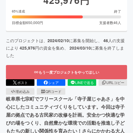
終了
65
%達成
目標金額
650,000
円
支援者数
46
人
このプロジェクトは、
2024/02/10
に募集を開始し、
46
人の支援
により
425,976
円の資金を集め、
2024/03/10
に募集を終了しま
した
もう一度プロジェクトをやってほしい
ポスト
シェア
LINEで送る
URLコピー
埋め込み
QRコード
岐阜県七宗町でフリースクール「寺子屋じゃあさ」を中
心にしたコミュニティづくりをしています。今回は寺子
屋の拠点である古民家の改修を計画。安全かつ快適な学
びの場をつくり、自然豊かな環境での活動を推進し子ど
もたちの新しい関係性を育みたい！さらにかかわる大人