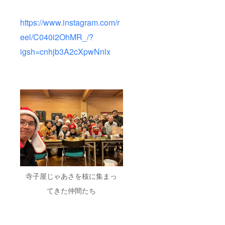
https://www.instagram.com/r
eel/C040i2OhMR_/?
igsh=cnhjb3A2cXpwNnlx
寺子屋じゃあさを核に集まっ
てきた仲間たち