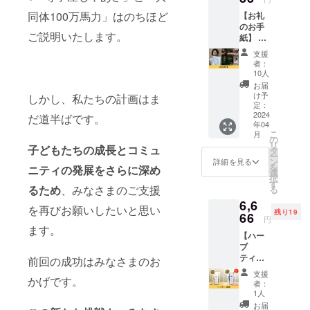
阜県七宗町
同体100万馬力」はのちほど
【お礼
で「公教育
のお手
でない学び
ご説明いたします。
紙】 プ
ロジェ
舎」とムラ
支援
クト
者：
作りをミッ
オー
10人
クスさせた
ナーの
お届
井川か
次世代型共
け予
しかし、私たちの計画はま
らお礼
定：
同体の実現
のお手
2024
だ道半ばです。
年04
に向けて活
紙でお
こ
月
送りさ
の
動中。構想
リ
せてい
子どもたちの成長とコミュ
タ
の中心とな
ー
ただき
ン
詳細を見る
を
ニティの発展をさらに深め
ます。
る「寺子屋
選
択
なお、
す
じゃあさ」
るため
、みなさまのご支援
る
支援時
の名前の由
6,6
に上乗
を再びお願いしたいと思い
残り19
せ支援
66
来は「じゃ
円
が可能
ます。
あさ、こう
【ハー
です。
ブ
しよう」と
応援の
ティー2
気持ち
前回の成功はみなさまのお
物事に対し
種類】
の上乗
支援
て柔軟であ
愛知県
かげです。
せ、大
者：
豊田市
歓迎で
る姿勢、変
1人
の障が
す！
お届
容を恐れず