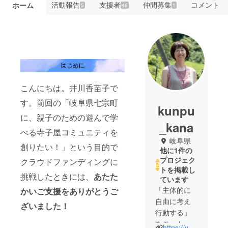
活動報告
支援者
仲間募集
コメント
ホーム
5
46
1
こんにちは。井川香苗子で
す。前回の「岐阜県七宗町
kunpu
に、親子のための遊んで学
_kana
べる寺子屋コミュニティを
岐阜県
創りたい！」という目的で
他に1件の
プロジェク
クラウドファンディングに
トを掲載し
挑戦したときには、
あたた
ています
「主体的に
かいご支援をありがとうご
自由に考え
ざいました！
行動する」
をモットー
https://yugijin-kanako.com/