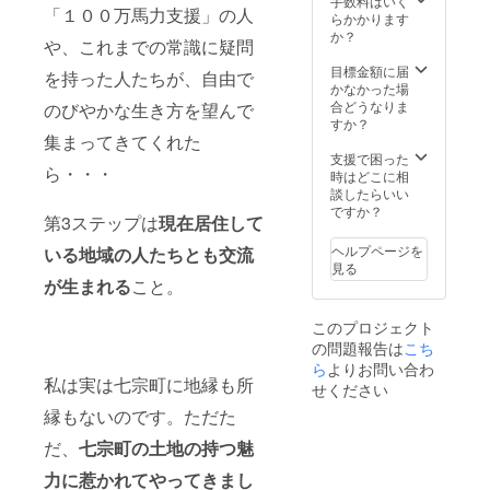
手数料はいく
内に5回
散を予
6月まで
す。
「１００万馬力支援」の人
を入れ
ら1カ月
らかかります
ご利用
定して
となり
た熱湯
・保存
か？
くださ
いま
ます。
や、これまでの常識に疑問
の蒸気
方法：
い。 提
す。 ※
※法令に
を下半
要冷蔵
目標金額に届
供者：
現地ま
を持った人たちが、自由で
基づく
身から
（10℃
かなかった場
井川香
での交
医療、
浴び
以下）
合どうなりま
のびやかな生き方を望んで
苗子 実
通費は
診療行
ローズ
②ス
すか？
施場
支援者
為では
エキス
集まってきてくれた
モーク
所：岐
様にて
ござい
の恵み
ミック
支援で困った
阜県
ご負担
ませ
ら・・・
を身体
スナッ
時はどこに相
内、近
くださ
ん。効
へ届け
ツ ・名
談したらいい
郊。ま
い。 ※
果には
ます。
称：燻
ですか？
たはオ
実施期
個人差
第3ステップは
現在居住して
＜こん
製 ・原
ンライ
限：
がござ
な方に
材料
ン ※社
2024年
ヘルプページを
いる地域の人たちとも交流
います
おすす
名：落
会活動
6月まで
見る
ことを
め＞ ・
花生、
実践の
が生まれる
こと。
予めご
女性特
アーモ
成果を
了承く
有のお
ンド、
お約束
ださ
このプロジェクト
悩みの
カ
するも
い。
の問題報告は
こち
方 ・腸
シュー
のでは
のお掃
ら
よりお問い合わ
ナッ
ありま
私は実は七宗町に地縁も所
除をし
ツ、く
せん。
せください
たい方
るみ、
※実際に
縁もないのです。ただた
・解毒
植物油
業務が
作用に
（一部
発生し
だ、
七宗町の土地の持つ魅
よいも
に小
た際に
のをお
麦、落
は実費
力に惹かれてやってきまし
探しの
花生を