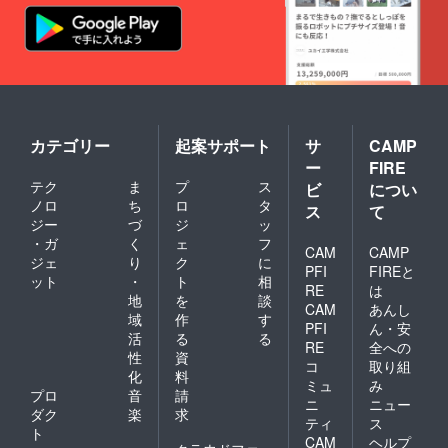
カテゴリー
起案サポート
サ
CAMP
ー
FIRE
テク
ま
プ
ス
ビ
につい
ノロ
ち
ロ
タ
ス
て
ジー
づ
ジ
ッ
・ガ
く
ェ
フ
CAM
CAMP
ジェ
り
ク
に
PFI
FIREと
ット
・
ト
相
RE
は
地
を
談
CAM
あんし
域
作
す
PFI
ん・安
活
る
る
RE
全への
性
資
コ
取り組
化
料
ミュ
み
プロ
音
請
ニ
ニュー
ダク
楽
求
ティ
ス
ト
CAM
ヘルプ