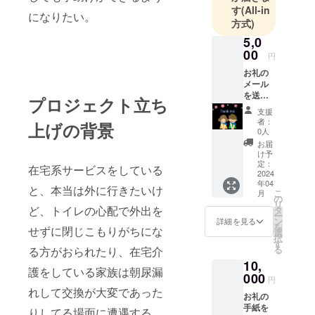
す
(All-in
主な事業
になりたい。
方式)
は、「介護
5,0
保険外サー
00
ビスまごの
円
て」「出張
お礼の
メール
デイサービ
を送り
プロジェクト立ち
ス」「業務
ます
支援
委託」「ウ
者：
上げの背景
0人
イルスレス
お届
ウオーター
け予
定：
の販売」を
在宅系サービスをしている
2024
行っていま
年04
と、本当は外に行きたいけ
こ
月
す。
の
リ
ど、トイレの心配で外出を
タ
制度の枠に
ー
ン
詳細を見る
とらわれ
を
せずに閉じこもりがちにな
選
択
ず、誰もが
す
る
る方がおられたり、在宅介
じぶんらし
10,
護をしている家族は朝尿漏
く暮らせる
000
円
社会を目指
れして交換が大変であった
お礼の
して、心に
手紙を
りしてる場面に遭遇する。