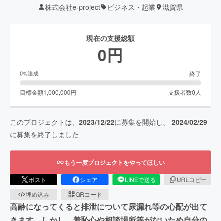
株式会社e-project
ビジネス・起業
滋賀県
現在の支援総額
0
円
終了
0
%達成
目標金額
1,000,000
円
支援者数
0
人
このプロジェクトは、
2023/12/22
に募集を開始し、
2024/02/29
に募集を終了しました
もう一度プロジェクトをやってほしい
ポスト
シェア
LINEで送る
URLコピー
埋め込み
QRコード
高齢になってくると排泄について尿漏れ等の心配が出て
きます。しかし、羞恥心や相談場所等がないため自分の