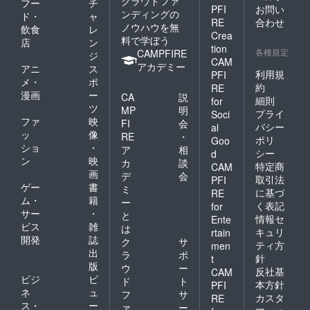
クラウドファ
フー
チ
PFI
お問い
ンディングの
ド・
ャ
RE
合わせ
ノウハウを無
飲食
レ
Crea
料で学ぼう
店
ン
tion
各種規定
CAMPFIRE
ジ
CAM
アカデミー
アニ
ス
利用規
PFI
メ・
ポ
約
RE
漫画
ー
CA
説
細則
for
ツ
MP
明
プライ
Soci
ファ
映
FI
会
バシー
al
ッ
像
RE
・
ポリ
Goo
ショ
・
ア
相
シー
d
ン
映
カ
談
特定商
CAM
画
デ
会
取引法
PFI
ゲー
書
ミ
に基づ
RE
ム・
籍
ー
く表記
for
サー
・
と
情報セ
Ente
ビス
雑
は
キュリ
rtain
開発
誌
ク
サ
ティ方
men
出
ラ
ポ
針
t
版
ウ
ー
反社基
CAM
ビジ
ビ
ド
ト
本方針
PFI
ネ
ュ
フ
サ
カスタ
RE
ス・
ー
ァ
ー