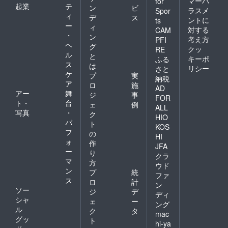
マーハ
for
起業
テ
ン
ビ
ラスメ
Spor
ィ
デ
ス
ントに
ts
ー
ィ
対する
CAM
・
ン
考え方
PFI
ヘ
グ
クッ
RE
ル
と
キーポ
ふる
ス
は
リシー
さと
ケ
プ
実
納税
ア
ロ
施
AD
アー
舞
ジ
事
FOR
ト・
台
ェ
例
ALL
写真
・
ク
HIO
パ
ト
KOS
フ
の
HI
ォ
作
JFA
ー
り
クラ
マ
方
ウド
ン
プ
統
ファ
ス
ロ
計
ン
ソー
ジ
デ
ディ
シャ
ェ
ー
ング
ル
ク
タ
mac
グッ
ト
hi-ya