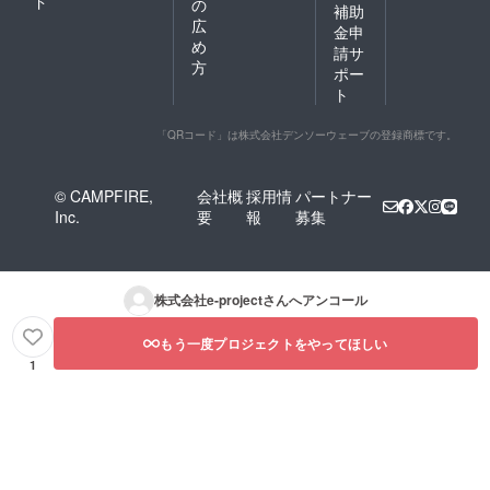
ド
の
補助
広
金申
め
請サ
方
ポー
ト
「QRコード」は株式会社デンソーウェーブの登録商標です。
© CAMPFIRE,
会社概
採用情
パートナー
Inc.
要
報
募集
株式会社e-project
さんへアンコール
もう一度プロジェクトをやってほしい
1