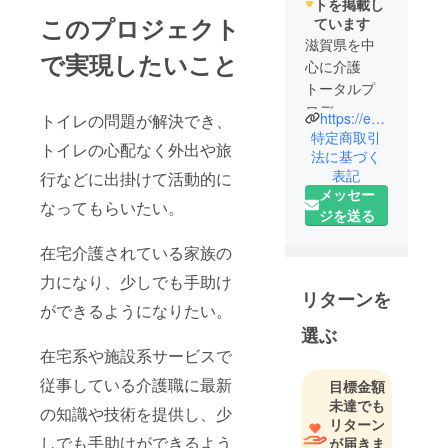
トを掲載し
このプロジェクト
ています
滋賀県を中
で実現したいこと
心に介護
トータルプ
ロデュース
https://e-projet.bsj.jp/
トイレの問題が解決でき、
を企画、運
特定商取引
トイレの心配なく外出や旅
営をしてい
法に基づく
表記
ます。
行などに出掛けて活動的に
メッセー
モットーは
なってもらいたい。
ジを送る
「楽しいを
創造する」
在宅介護されている家族の
日常生活の
力になり、少しでも手助け
中に”楽し
リターンを
み”や”生きが
ができるようになりたい。
い”を見出し
選ぶ
て頂けるよ
在宅系や施設系サービスで
うに、全力
従事している介護職に最新
目標金額
でサポート
未達でも
の知識や技術を提供し、少
していま
リターン
す。
しでも手助けができるよう
が届きま