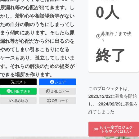
0
人
尿漏れ等の心配が出てきます。し
まちづくり・地域活性化
かし、羞恥心や相談場所等がない
ため自分の胸のうちにしまってし
CAMPFIRE for Social Good
CAMPFIRE Creation
まう傾向にあります。そしたら尿
募集終了まで残
り
CAMPFIREふるさと納税
machi-ya
コミュニティ
漏れ等が心配だから外に出るのを
終了
やめてしまい引きこもりになる
ケースもあり、孤立してしまいま
す。それらの解決のための提案が
できる場所を作ります。
ポスト
シェア
このプロジェクトは、
LINEで送る
URLコピー
2023/12/22
に募集を開始
埋め込み
QRコード
し、
2024/02/29
に募集を
終了しました
もう一度プロジェク
トをやってほしい