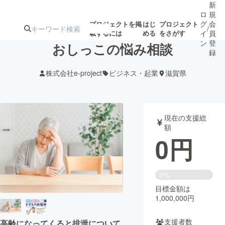
新
ロ
規
グ
会
プロジェクトを掲
はじ
プロジェクト
/
載するには
める
をさがす
イ
員
ン
登
おしっこの悩み相談
録
株式会社e-project
ビジネス・起業
滋賀県
人気のプロ
注目のリ
注目の新着プロ
募集終了が近いプ
もうすぐ公開
ジェクト
ターン
ジェクト
ロジェクト
されます
現在の支援総
額
アート・写真
音楽
0
円
テクノロジー・ガジェット
ゲーム・サ
0%
目標金額は
映像・映画
書籍・雑誌
1,000,000円
ビジネス・起業
チャレンジ
支援者数
高齢になってくると排泄について