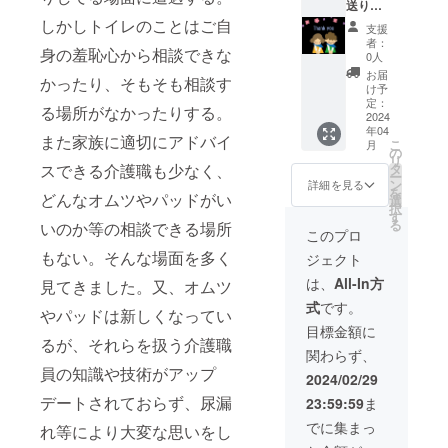
送りま
寄り添う
す。
しかしトイレのことはご自
サービスを
支援
者：
滋賀から全
身の羞恥心から相談できな
0人
国へ届けて
お届
かったり、そもそも相談す
け予
いきます。
定：
る場所がなかったりする。
2024
年04
また家族に適切にアドバイ
こ
月
の
リ
タ
スできる介護職も少なく、
ー
ン
詳細を見る
を
どんなオムツやパッドがい
選
択
す
る
いのか等の相談できる場所
このプロ
もない。そんな場面を多く
ジェクト
は、
All-In方
見てきました。又、オムツ
式
です。
やパッドは新しくなってい
目標金額に
るが、それらを扱う介護職
関わらず、
員の知識や技術がアップ
2024/02/29
デートされておらず、尿漏
23:59:59
ま
でに集まっ
れ等により大変な思いをし