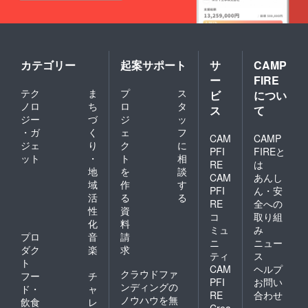
カテゴリー
起案サポート
サ
CAMP
ー
FIRE
テク
ま
プ
ス
ビ
につい
ノロ
ち
ロ
タ
ス
て
ジー
づ
ジ
ッ
・ガ
く
ェ
フ
CAM
CAMP
ジェ
り
ク
に
PFI
FIREと
ット
・
ト
相
RE
は
地
を
談
CAM
あんし
域
作
す
PFI
ん・安
活
る
る
RE
全への
性
資
コ
取り組
化
料
ミュ
み
プロ
音
請
ニ
ニュー
ダク
楽
求
ティ
ス
ト
CAM
ヘルプ
クラウドファ
フー
チ
PFI
お問い
ンディングの
ド・
ャ
RE
合わせ
ノウハウを無
飲食
レ