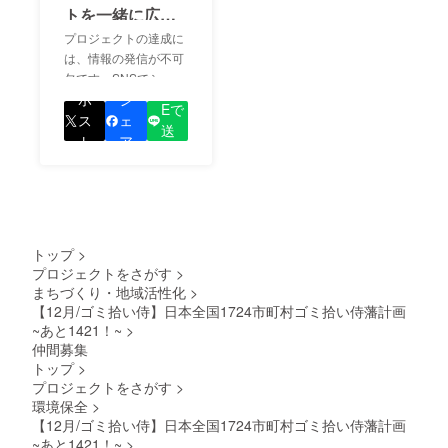
トを一緒に広め
ましょう！
プロジェクトの達成に
は、情報の発信が不可
欠です。SNSでシェア
LIN
をして、あなたが応援
ポ
シ
Eで
しているプロジェクト
ス
ェ
送
の良さを知ってもらい
ト
ア
る
ましょう！
トップ
>
プロジェクトをさがす
>
まちづくり・地域活性化
>
【12月/ゴミ拾い侍】日本全国1724市町村ゴミ拾い侍藩計画
~あと1421！~
>
仲間募集
トップ
>
プロジェクトをさがす
>
環境保全
>
【12月/ゴミ拾い侍】日本全国1724市町村ゴミ拾い侍藩計画
~あと1421！~
>