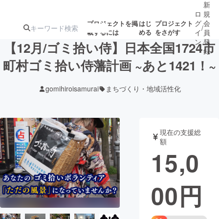
新
ロ
規
グ
会
プロジェクトを掲
はじ
プロジェクト
/
載するには
める
をさがす
イ
員
ン
登
【12月/ゴミ拾い侍】日本全国1724市
録
町村ゴミ拾い侍藩計画 ~あと1421！~
人気のプロ
注目のリ
注目の新着プロ
募集終了が近いプ
もうすぐ公開
gomihiroisamurai
まちづくり・地域活性化
ジェクト
ターン
ジェクト
ロジェクト
されます
アート・写真
音楽
現在の支援総
額
15,0
テクノロジー・ガジェット
ゲーム・サ
00
円
映像・映画
書籍・雑誌
ビジネス・起業
チャレンジ