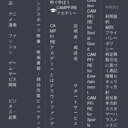
Crea
料で学ぼう
店
ン
tion
各種規定
CAMPFIRE
ジ
CAM
アカデミー
アニ
ス
利用規
PFI
メ・
ポ
約
RE
漫画
ー
CA
説
細則
for
ツ
MP
明
プライ
Soci
ファ
映
FI
会
バシー
al
ッ
像
RE
・
ポリ
Goo
ショ
・
ア
相
シー
d
ン
映
カ
談
特定商
CAM
画
デ
会
取引法
PFI
ゲー
書
ミ
に基づ
RE
ム・
籍
ー
く表記
for
サー
・
と
情報セ
Ente
ビス
雑
は
キュリ
rtain
開発
誌
ク
サ
ティ方
men
出
ラ
ポ
針
t
版
ウ
ー
反社基
CAM
ビジ
ビ
ド
ト
本方針
PFI
ネ
ュ
フ
サ
カスタ
RE
ス・
ー
ァ
ー
マーハ
for
起業
テ
ン
ビ
ラスメ
Spor
ィ
デ
ス
ントに
ts
ー