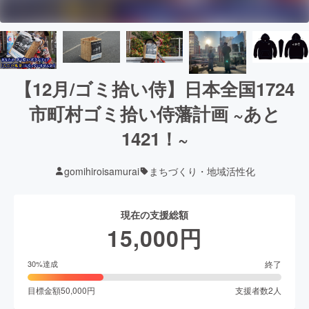
【12月/ゴミ拾い侍】日本全国1724
市町村ゴミ拾い侍藩計画 ~あと
1421！~
gomihiroisamurai
まちづくり・地域活性化
現在の支援総額
15,000
円
終了
30
%達成
目標金額
50,000
円
支援者数
2
人