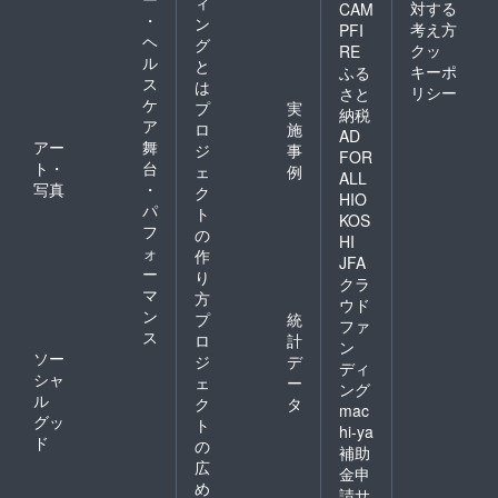
ィ
対する
CAM
・
ン
考え方
PFI
ヘ
グ
クッ
RE
ル
と
キーポ
ふる
ス
は
リシー
さと
ケ
プ
実
納税
ア
ロ
施
AD
アー
舞
ジ
事
FOR
ト・
台
ェ
例
ALL
写真
・
ク
HIO
パ
ト
KOS
フ
の
HI
ォ
作
JFA
ー
り
クラ
マ
方
ウド
ン
プ
統
ファ
ス
ロ
計
ン
ソー
ジ
デ
ディ
シャ
ェ
ー
ング
ル
ク
タ
mac
グッ
ト
hi-ya
ド
の
補助
広
金申
め
請サ