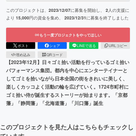
このプロジェクトは、
2023/12/07
に募集を開始し、
2
人の支援に
より
15,000
円の資金を集め、
2023/12/31
に募集を終了しました
もう一度プロジェクトをやってほしい
ポスト
シェア
LINEで送る
URLコピー
埋め込み
QRコード
【2023年12月】日々ゴミ拾い活動を行っているゴミ拾い
パフォーマンス集団。都内を中心にエンターテイナーと
してゴミを拾いながら日本全国の街をきれいに美しく、
楽しくカッコよく活動の輪を広げていく。1724市町村に
ゴミ拾い侍が誕生するストーリーが始まります。「京都
藩」「静岡藩」「北海道藩」「川口藩」誕生
このプロジェクトを見た人はこちらもチェックし
ています