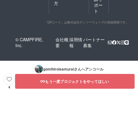
方
ポー
ト
「QRコード」は株式会社デンソーウェーブの登録商標です。
© CAMPFIRE,
会社概
採用情
パートナー
Inc.
要
報
募集
gomihiroisamurai
さんへアンコール
もう一度プロジェクトをやってほしい
4