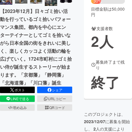
30%
目標金額は50,000
【2023年12月】日々ゴミ拾い活
まちづくり・地域活性化
円
動を行っているゴミ拾いパフォー
マンス集団。都内を中心にエン
支援者数
CAMPFIRE for Social Good
CAMPFIRE Creation
2
人
ターテイナーとしてゴミを拾いな
CAMPFIREふるさと納税
machi-ya
コミュニティ
がら日本全国の街をきれいに美し
く、楽しくカッコよく活動の輪を
広げていく。1724市町村にゴミ拾
募集終了まで残
い侍が誕生するストーリーが始ま
り
ります。「京都藩」「静岡藩」
終了
「北海道藩」「川口藩」誕生
ポスト
シェア
LINEで送る
URLコピー
埋め込み
QRコード
このプロジェクトは、
2023/12/07
に募集を開始
し、
2
人の支援により