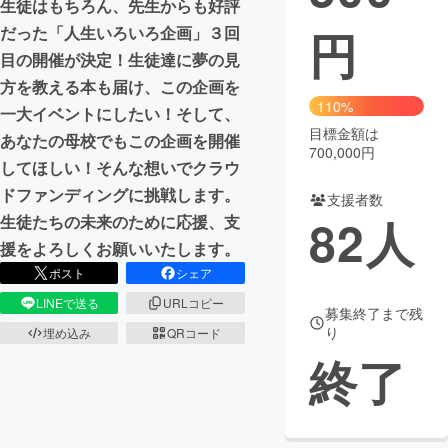
生徒はもちろん、先生からも好評
円
だった「人生いろいろ企画」３回
まちづくり・地域活性化
目の開催が決定！生徒達に夢の見
方を教える本も届け、この企画を
CAMPFIRE for Social Good
CAMPFIRE Creation
110%
一大イベントにしたい！そして、
CAMPFIREふるさと納税
machi-ya
コミュニティ
目標金額は
あなたの母校でもこの企画を開催
700,000円
してほしい！そんな想いでクラウ
ドファンディングに挑戦します。
支援者数
82
人
生徒たちの未来のために応援、支
援をよろしくお願いいたします。
ポスト
シェア
LINEで送る
URLコピー
募集終了まで残
り
埋め込み
QRコード
終了