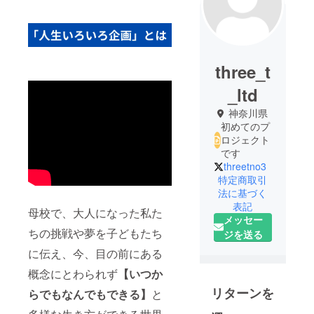
three_t
_ltd
神奈川県
初めてのプ
ロジェクト
です
threetno3
特定商取引
法に基づく
表記
母校で、大人になった私た
メッセー
ちの挑戦や夢を子どもたち
ジを送る
に伝え、今、目の前にある
概念にとわられず
【いつか
リターンを
らでもなんでもできる】
と