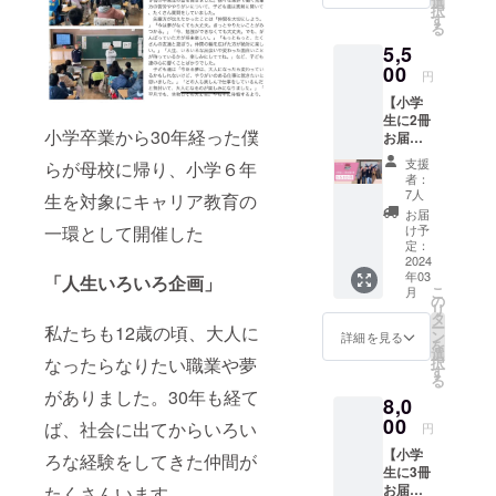
選
択
回「人
す
る
生いろ
5,5
いろ企
画」開
00
円
催時に
【小学
お届け
生に2冊
しま
小学卒業から30年経った僕
お届け
す。 ※
券】 人
寄贈で
支援
らが母校に帰り、小学６年
生いろ
きる書
者：
いろ企
籍
7人
生を対象にキャリア教育の
画に参
①「メ
お届
加した
タ思
一環として開催した
け予
学生に
考」著
定：
本を2冊
2024
者：澤
年03
お届け
「人生いろいろ企画」
円
こ
月
できる
②「ウ
の
リ
券 本の
ェル
タ
ー
私たちも12歳の頃、大人に
お届け
ビーイ
ン
詳細を見る
を
は、第3
ングの
選
なったらなりたい職業や夢
択
回「人
魔法」
す
る
生いろ
著者：
がありました。30年も経て
8,0
いろ企
前野 隆
画」開
00
司,中島
ば、社会に出てからいろい
円
催時に
晴美,山
【小学
お届け
ろな経験をしてきた仲間が
田 将由,
生に3冊
しま
岸名 祐
お届け
たくさんいます。
す。 ※
治 ※ど