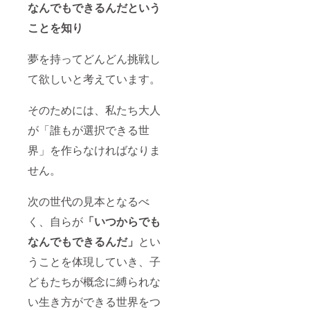
ご協力
なんでもできるんだという
させて
いただ
ことを知り
きま
す） ・
夢を持ってどんどん挑戦し
受講方
法
て欲しいと考えています。
面
談：
Google
そのためには、私たち大人
Meet に
よるオ
が「誰もが選択できる世
ンライ
ン ・学
界」を作らなければなりま
校との
せん。
交渉に
ついて
はご自
次の世代の見本となるべ
身にて
お願い
く、自らが
「いつからでも
いたし
ます。
なんでもできるんだ」
とい
・登壇
の要請
うことを体現していき、子
がござ
どもたちが概念に縛られな
いまし
たらご
い生き方ができる世界をつ
協力さ