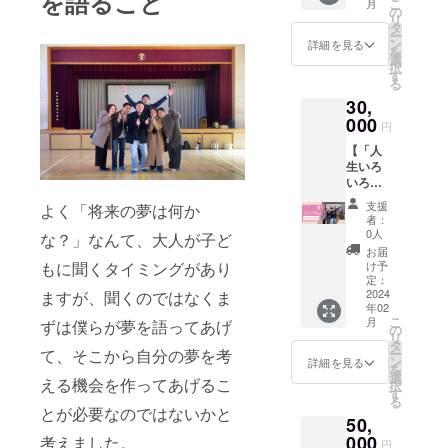
を語ること
こ
月
参加し
②「ウ
の
考欄に
以上の
リ
た学生
ェル
タ
書籍の
書籍購
ー
に本を3
ビーイ
ン
タイト
詳細を見る
入費用
を
冊お届
ングの
選
ル、も
がクラ
択
けでき
魔法」
す
しくは
ウド
る
る券 本
著者：
番号を
ファン
30,
のお届
前野 隆
記入く
ディン
けは、
000
司,中島
ださ
グで集
円
第3回
晴美,山
い。 ※
まった
【「人
「人生
田 将由,
書籍を
場合
生いろ
いろい
岸名 祐
お届け
は、子
いろ企
ろ企
治 ※ど
したこ
供達に
画」立
画」開
ちらの
との証
読んで
支援
よく「将来の夢は何か
ち上げ
催時に
本を寄
明とな
者：
欲しい
セミ
お届け
贈した
0人
るメー
な？」なんて、大人が子ど
本を小
ナーの
しま
いかお
ルをさ
お届
学校の
音声】
す。 ※
選びい
け予
もに聞くタイミングがあり
せてい
図書室
「人生
寄贈で
定：
ただけ
ただき
へ寄贈
いろい
2024
ますが、聞くのではなくま
きる書
ますの
ます。
させて
年02
ろ企
籍
で、備
※生徒数
いただ
こ
月
ずは僕らが夢を語ってあげ
画」立
①「メ
の
考欄に
以上の
きま
リ
ち上げ
タ思
タ
書籍の
書籍購
す。
ー
て、そこから自分の夢を考
セミ
考」著
ン
タイト
詳細を見る
入費用
を
ナーの
者：澤
選
ル、も
がクラ
える機会を作ってあげるこ
択
音声を
円
す
しくは
ウド
る
お届け
②「ウ
番号を
とが必要なのではないかと
ファン
50,
しま
ェル
記入く
ディン
す。 ・
000
ビーイ
考えました。
ださ
グで集
円