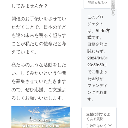
して決
ン
いただ
詳細を見る
を
してみませんか？
めま
選
きま
択
す。 伴
す
す。 生
る
走支援
徒から
このプロ
開催のお手伝いをさせてい
の詳細
のお礼
ジェクト
・面
のお手
ただくことで、日本の子ど
談・打
紙をお
は、
All-In方
ち合わ
送りし
も達の未来を明るく照らす
式
です。
せ：60
ます。
分×10回
ことが私たちの使命だと考
備考欄
目標金額に
（月2回
にお届
関わらず、
えています。
5ヶ月
け先の
間） ・
住所を
2024/01/31
有効期
記入く
私たちのような活動をした
23:59:59
ま
限 2025
ださ
年3月
い。
でに集まっ
い、してみたいという仲間
・サ
た金額が
ポート
を募集させていただきます
内容 1.
ファンディ
「人生
ので、ぜひ応援、ご支援よ
ングされま
いろい
ろしくお願いいたします。
ろ企
す。
画」の
立ち上
げ準
支援に関するよ
備、構
くある質問
想から
仲間の
手数料はいく