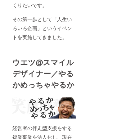
せてい
くりたいです。
ただき
ます。
（場所
その第一歩として「人生い
によっ
ては交
ろいろ企画」というイベン
通費を
ご負担
トを実施してきました。
いただ
くこと
もござ
いま
ウエツ@スマイル
す）
デザイナー／やる
かめっちゃやるか
経営者の伴走型支援をする
複業事業を法人化し、現在