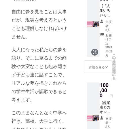
内容：
ングの
い。 ※
まった
【「人
人生い
魔法」
書籍を
場合
生いろ
自由に夢を見ることは大事
ろいろ
著者：
お届け
は、子
いろ企
企画
前野 隆
したこ
供達に
だが、現実を考えるという
画」立
2024の
司,中島
との証
読んで
支援
ち上げ
講演
晴美,山
明とな
者：
欲しい
ことも理解しなければいけ
セミ
・収録
田 将由,
3人
るメー
本を小
ナーの
時間：
岸名 祐
ルをさ
お届
学校の
ません。
アーカ
約60分
治 ※ど
け予
せてい
図書室
イブ動
・提供
定：
ちらの
ただき
へ寄贈
画】
2024
方法：
本を寄
大人になった私たちの夢を
ます。
させて
年02
「人生
音声
贈した
※生徒数
いただ
こ
月
いろい
データ
語り、そこに至るまでの経
の
いかお
以上の
きま
リ
ろ企
（mp3
タ
選びい
書籍購
す。
ー
験や大変なことも包み隠さ
画」立
） を
ン
ただけ
詳細を見る
入費用
を
ち上げ
メール
選
ますの
がクラ
択
ず子ども達に話すことで、
セミ
にてお
す
で、備
ウド
る
ナーの
渡しし
考欄に
ファン
リアルな夢を描きこれから
100
アーカ
ます。
書籍の
ディン
イブ動
,00
・mp3
タイト
グで集
の学生生活が謳歌できると
画をお
データ
0
ル、も
まった
円
届けし
でお渡
考えます。
しくは
場合
ます。
【起案
しする
番号を
は、子
・内
者との
ため視
記入く
供達に
容：人
オンラ
このままなんとなく中学へ
聴期限
ださ
読んで
生いろ
イン面
はあり
い。 ※
欲しい
支援
行き、高校、大学に行く、
いろ企
談】 起
ませ
書籍を
本を小
者：
画2024
案者と
ん。
お届け
2人
学校の