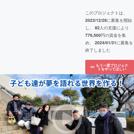
このプロジェクトは、
2023/12/28
に募集を開始
し、
82
人の支援により
776,500
円の資金を集
め、
2024/01/31
に募集を
終了しました
もう一度プロジェク
トをやってほしい