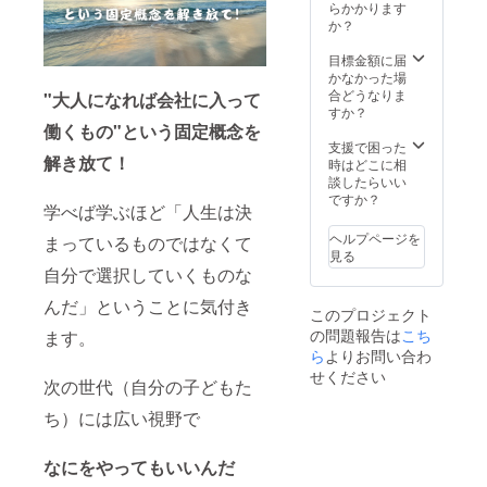
募集、
らかかります
企画立
か？
案 2.学
校への
目標金額に届
プレゼ
かなかった場
ン支援
合どうなりま
"大人になれば会社に入って
3.企画
すか？
の開催
働くもの"という固定概念を
準備 4.
支援で困った
解き放て！
講演者
時はどこに相
の内容
談したらいい
確認 5.
ですか？
学べば学ぶほど「人生は決
講演者
の打ち
ヘルプページを
まっているものではなくて
合わせ
見る
支援 6.
自分で選択していくものな
小学生
へのア
んだ」ということに気付き
このプロジェクト
ンケー
の問題報告は
こち
ます。
ト作成
7.最終
ら
よりお問い合わ
確認 8.
せください
次の世代（自分の子どもた
開催
（登壇
ち）には広い視野で
の要請
があれ
ばでき
なにをやってもいいんだ
る限り