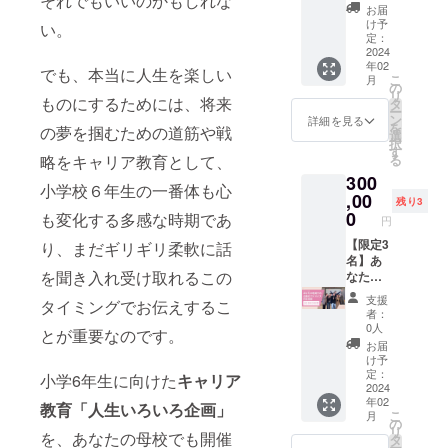
それでもいいのかもしれな
の講演
オンラ
したこ
図書室
お届
・収録
インで
との証
け予
へ寄贈
い。
時間：
面談を1
定：
明とな
させて
約60分
回させ
2024
るメー
いただ
年02
・提供
ていた
ルをさ
でも、本当に人生を楽しい
きま
こ
月
方法：
だきま
の
せてい
す。
リ
YouTub
す。 日
ものにするためには、将来
タ
ただき
ー
eにアッ
時の設
ン
ます。
詳細を見る
を
の夢を掴むための道筋や戦
プした
定は
選
※生徒数
択
限定公
メール
す
以上の
る
略をキャリア教育として、
開動画
でやり
書籍購
300
のURL
取りし
入費用
小学校６年生の一番体も心
をメー
て決め
,00
がクラ
残り3
ルにて
ます。
0
ウド
も変化する多感な時期であ
円
お送り
・面
ファン
しま
談・打
【限定3
り、まだギリギリ柔軟に話
ディン
す。 ・
ち合わ
名】あ
グで集
を聞き入れ受け取れるこの
視聴期
せ：60
なたの
まった
限はあ
分×1回
地域で
場合
支援
タイミングでお伝えするこ
りませ
・有効
の企画
は、子
者：
ん。
期限
のアド
供達に
0人
とが重要なのです。
2025年
バイス
読んで
お届
3月 ・
／伴走
欲しい
け予
Google
支援 詳
定：
本を小
小学6年生に向けた
キャリア
Meet に
細は
2024
学校の
年02
よるオ
メール
教育「人生いろいろ企画」
図書室
こ
月
ンライ
でやり
の
へ寄贈
リ
ン
取りを
を、あなたの母校でも開催
タ
させて
ー