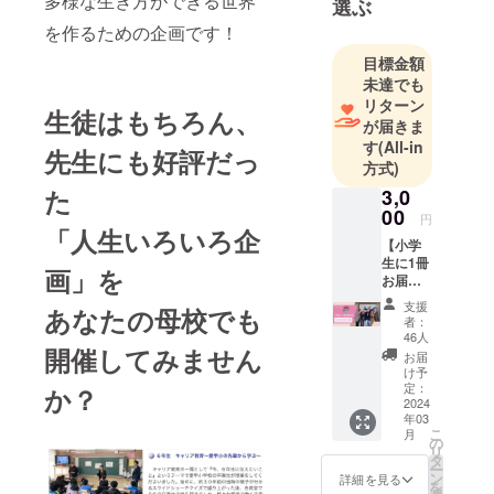
多様な生き方ができる世界
選ぶ
を作るための企画です！
目標金額
未達でも
リターン
生徒はもちろん、
が届きま
す
(All-in
先生にも好評だっ
方式)
た
3,0
00
円
「人生いろいろ企
【小学
生に1冊
画」を
お届け
券】 人
支援
あなたの母校でも
生いろ
者：
いろ企
46人
画に参
開催してみません
お届
加した
け予
学生に
定：
か？
本を1冊
2024
年03
お届け
こ
月
できる
の
リ
券 本の
タ
ー
お届け
ン
詳細を見る
を
は、第3