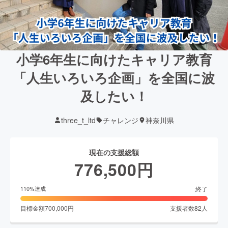
小学6年生に向けたキャリア教育
「人生いろいろ企画」を全国に波
及したい！
three_t_ltd
チャレンジ
神奈川県
現在の支援総額
776,500
円
終了
110
%達成
目標金額
700,000
円
支援者数
82
人