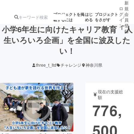
新
ロ
規
グ
会
プロジェクトを掲
はじ
プロジェクト
/
載するには
める
をさがす
イ
員
ン
登
小学6年生に向けたキャリア教育「人
録
生いろいろ企画」を全国に波及した
い！
人気のプロ
注目のリ
注目の新着プロ
募集終了が近いプ
もうすぐ公開
ジェクト
ターン
ジェクト
ロジェクト
されます
three_t_ltd
チャレンジ
神奈川県
アート・写真
音楽
現在の支援総
テクノロジー・ガジェット
ゲーム・サ
額
776,
映像・映画
書籍・雑誌
500
ビジネス・起業
チャレンジ