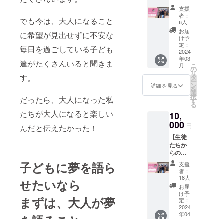
券】 人
寄贈で
ちらの
支援
生いろ
きる書
本を寄
者：
でも今は、大人になること
いろ企
籍
贈した
6人
画に参
①「メ
いかお
お届
に希望が見出せずに不安な
加した
タ思
選びい
け予
学生に
考」著
定：
ただけ
毎日を過ごしている子ども
本を3冊
2024
者：澤
ますの
年03
お届け
円
で、備
達がたくさんいると聞きま
こ
月
できる
②「ウ
の
考欄に
リ
券 本の
す。
ェル
タ
書籍の
ー
お届け
ビーイ
ン
タイト
詳細を見る
を
は、第3
ングの
選
ル、も
択
だったら、大人になった私
回「人
魔法」
す
しくは
る
生いろ
著者：
番号を
たちが大人になると楽しい
10,
いろ企
前野 隆
記入く
画」開
000
司,中島
ださ
円
んだと伝えたかった！
催時に
晴美,山
い。 ※
【生徒
お届け
田 将由,
書籍を
たちか
しま
岸名 祐
お届け
らのお
す。 ※
治 ※ど
したこ
礼の手
寄贈で
ちらの
子どもに夢を語ら
との証
支援
紙＋小
きる書
本を寄
明とな
者：
学生に3
籍
贈した
18人
るメー
せたいなら
冊お届
①「メ
いかお
ルをさ
お届
け券】
タ思
選びい
け予
せてい
まずは、大人が夢
人生い
考」著
定：
ただけ
ただき
ろいろ
2024
者：澤
ますの
ます。
年04
企画に
円
で、備
※生徒数