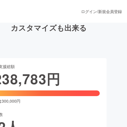
ログイン
/
新規会員登録
」 カスタマイズも出来る
うすぐ公開されます
支援総額
プロダクト
238,783
円
ファッション
スポーツ
00,000円
数
ア
ソーシャルグッド
2
人