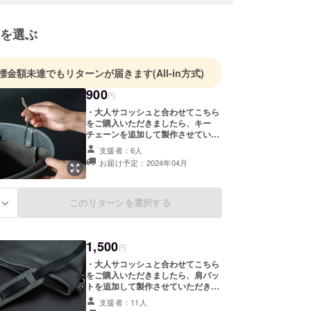
を選ぶ
標金額未達でもリターンが届きます
(All-in方式)
900
円
・大人サコッシュと合わせてこちら
をご購入いただきましたら、キー
チェーンを追加して製作させていた
だきます。
支援者：6人
お届け予定：2024年04月
このリターンを選択する
る
1,500
円
・大人サコッシュと合わせてこちら
をご購入いただきましたら、肩パッ
トを追加して製作させていただきま
す。 ※肩パッド付の場合はショル
支援者：11人
ダーの長さが約15cm短くなりま