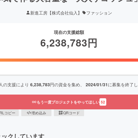
新進工房【株式会社仙入】
ファッション
現在の支援総額
6,238,783
円
人の支援により
6,238,783
円の資金を集め、
2024/01/31
に募集を終了し
もう一度プロジェクトをやってほしい
52
RLコピー
埋め込み
QRコード
ェックしています