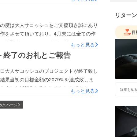
e/YC1ddtZ1xVoご意見、ご質問等ございましたらコ
てしまいます。作品の納期が遅れてしまい大
手元にお届けが出来るようにスタッフ一同尽
リターン
ーーーーーーーーーーーーーーーーーー新進
ましたら、CAMPFIRE内のメッセージ
の度は大人サコッシュをご支援頂き誠にあり
181
いです。大変恐縮ではございますが、お手元
目
作をさせて頂いており、4月末には全ての作
ざいます。電話番号：072-968-8181
に到着致しましたら、昨日お送りさせて頂き
もっと見る
181
ざいます。職人一同誠心誠意お作りさせて頂
ト終了のお礼とご報告
くお願い致します。大変恐縮ではございます
らくお待ちいただけますと幸いでございま
日大人サコッシュのプロジェクトが終了致し
電話：072-968-8181受付時間：平日
結果当初の目標金額の2079%を達成致しま
きました皆様重ね重ね御礼申し上げます。今
詳細を見
もっと見る
き、作品をお作りしていく準備をさせて頂き
をさせて頂きます。職人一同誠心誠意お作り
次のページ
しくお願い致します。また大人サコッシュで
RE内のメッセージか下記のお電話からお気軽
間平日10－17時Tel 072-968-8181