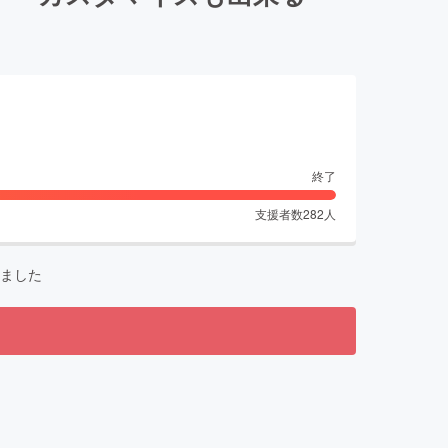
終了
支援者数
282
人
ました