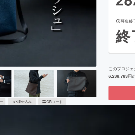
募集終
CAMPFIRE for Social Good
CAMPFIRE Creation
終
CAMPFIREふるさと納税
machi-ya
コミュニティ
このプロジェ
6,238,783
円
ピー
埋め込み
QRコード