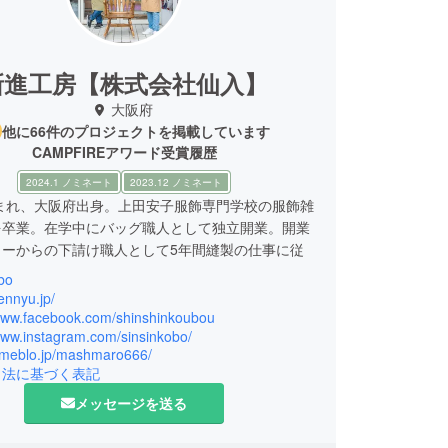
新進工房【株式会社仙入】
大阪府
他に66件のプロジェクトを掲載しています
CAMPFIREアワード受賞履歴
2024.1 ノミネート
2023.12 ノミネート
生まれ、大阪府出身。上田安子服飾専門学校の服飾雑
を卒業。在学中にバッグ職人として独立開業。開業
カーからの下請け職人として5年間縫製の仕事に従
bo
リジナルの革製品を販売する「新進工房」を作り、
sennyu.jp/
フ12名。
/www.facebook.com/shinshinkoubou
www.instagram.com/sinsinkobo/
にて革製品を作り、お客様に直接お届けしていま
/ameblo.jp/mashmaro666/
引法に基づく表記
メッセージを送る