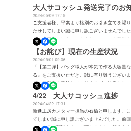
大人サコッシュ発送完了のお
2024/05/09 17:19
ご支援者様、平素より格別のお引き立てを賜り
たせしてしまい誠に申し訳ございませんでした
り、本日中には全ての大人サコッシュを発送さ
元に届くかと存じますが、今週末を過ぎてもお
【お詫び】現在の生産状況
てしまいますが、Makuake内のメッセージ
2024/05/01 09:06
けますようお願い申し上げます。改めて、大人
『【第二弾】バッグ職人が本気で作る大容量な
して、心よりお詫び申し上げます。大変恐縮で
る』をご支援いただき、誠に有り難うございま
しばらくお待ちいただけますと幸いでございま
品から配送を開始しておりますが、結果として
サービス電話：072-968-8181受付時間：平日 10:0
なってしまい、誠に申し訳ございません。全商
4/22 大人サコッシュ進捗
ことから、5月4日(土)にすべて完了し、作品の
2024/04/22 17:31
でも早く作品がご支援していただいた皆様に届
新進工房カスタマー担当の石橋と申します。こ
す。改めて、この度は納期が遅れてしまい、誠
てしまい誠に申し訳ございませんでした。前回
ございますが、お手元に到着するまで今しばら
シュを全て配送をさせて頂きますとご報告をさ