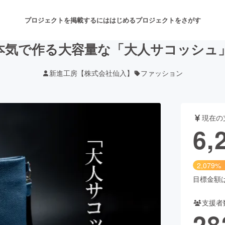
プロジェクトを掲載するには
はじめる
プロジェクトをさがす
本気で作る大容量な「大人サコッシュ
新進工房【株式会社仙入】
ファッション
注目のリターン
注目の新着プロジェクト
募集終了が近いプロジェクト
も
現在の
音楽
舞台・パフォーマンス
6,
ゲーム・サービス開発
フード・飲食店
2,079%
書籍・雑誌出版
アニメ・漫画
目標金額は3
支援者
チャレンジ
ビューティー・ヘルスケ
28