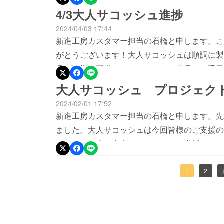
在の工房の様子↓https://youtube.com/liv
現場がひっ迫してしまい、納期が1週間程遅れ
4/3大人サコッシュ進捗
メント欄にしていただけると幸いです。石
変申し訳ございません。一日でも早く皆様のお
2024/04/03 17:44
橋ーーーーーーーーーーーーーーーーーーーー
力させて頂きます。また何かご不明な点等ござい
新進工房カスタマー担当の石橋と申します。こ
工房 営業時間平日：10－17時Tel：072-968-8
か、下記のお電話番号にてご連絡頂きますと幸
がとうございます！大人サコッシュは順調に製
に到着するまで今しばらくお待ち頂けますと幸いでご
品を皆様に配送させて頂きます！作品がお手元
新進工房 営業時間平日10－17時Tel 072-968-8
ましたアンケートにご回答頂けますと幸いでご
大人サコッシュ プロジェク
きますので、引き続き新進工房をどうぞよろし
2024/02/01 17:52
が、お客様のお手元に作品が届くまで、今しば
新進工房カスタマー担当の石橋と申します。先
す。お問い合わせ先：新進工房 カスタマーサービス
ました。大人サコッシュは今回皆様のご支援の
10:00 - 17:00
した。この度は大人サコッシュをご支援いただ
後は大人サコッシュの革や資材を発注させて頂
ます。製作の進捗等、随時活動レポートに報告
1
2
させて頂きますので、引き続き新進工房をよろ
何かご不明な事がございましたら、CAMPFI
にご連絡頂けますと幸いでございます♪新進工房 営業時