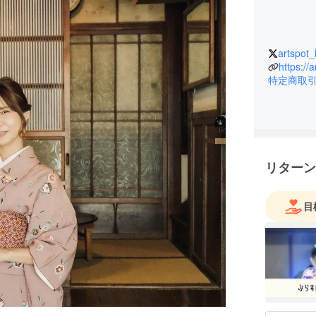
artspot_
https://a
特定商取
リターン
目