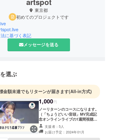
artspot
東京都
初めてのプロジェクトです
live
rtspot.live
引法に基づく表記
メッセージを送る
を選ぶ
標金額未達でもリターンが届きます
(All-in方式)
1,000
円
ノーリターンのコースになります。
（「ちょうどいい音頭」MV完成記
念オンラインライブの1週間視聴
URLはついてきませんので予めご了
支援者：5人
承ください。）
お届け予定：2024年01月