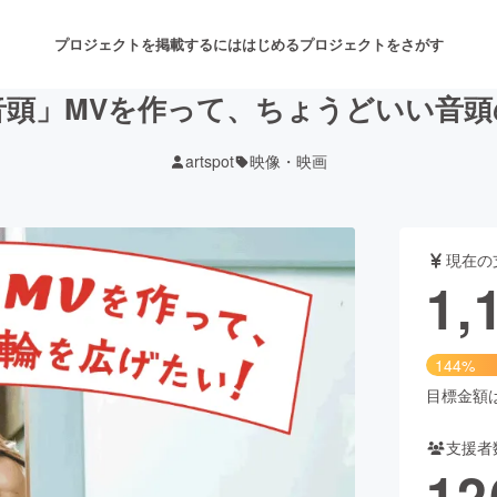
プロジェクトを掲載するには
はじめる
プロジェクトをさがす
⾳頭」MVを作って、ちょうどいい音頭
artspot
映像・映画
注目のリターン
注目の新着プロジェクト
募集終了が近いプロジェクト
も
現在の
音楽
舞台・パフォーマンス
1,
ゲーム・サービス開発
フード・飲食店
144%
書籍・雑誌出版
アニメ・漫画
目標金額は8
支援者
チャレンジ
ビューティー・ヘルスケ
12