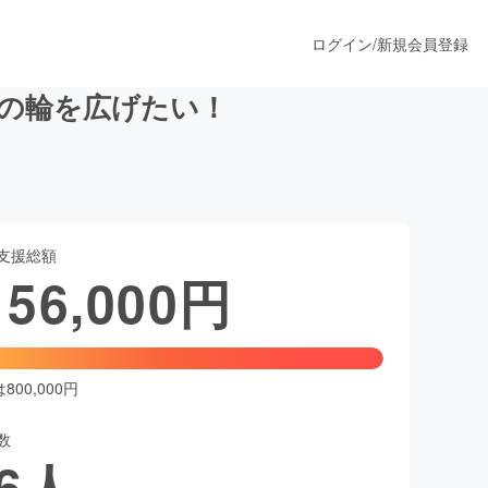
ログイン
/
新規会員登録
の輪を広げたい！
うすぐ公開されます
支援総額
プロダクト
156,000
円
ファッション
スポーツ
00,000円
数
ア
ソーシャルグッド
6
人