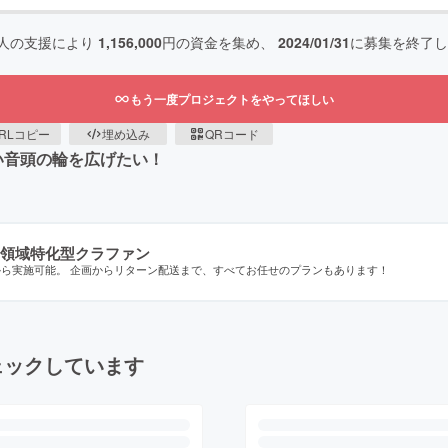
人の支援により
1,156,000
円の資金を集め、
2024/01/31
に募集を終了し
もう一度プロジェクトをやってほしい
RLコピー
埋め込み
QRコード
い音頭の輪を広げたい！
領域特化型クラファン
から実施可能。 企画からリターン配送まで、すべてお任せのプランもあります！
ェックしています