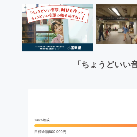
「ちょうどいい
144
%達成
目標金額
800,000
円