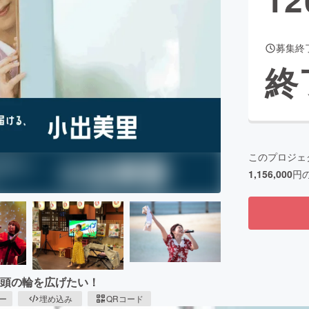
募集終
CAMPFIRE for Social Good
CAMPFIRE Creation
終
CAMPFIREふるさと納税
machi-ya
コミュニティ
このプロジェ
1,156,000
円
音頭の輪を広げたい！
ピー
埋め込み
QRコード