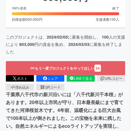
終了
160
%達成
目標金額
500,000
円
支援者数
100
人
このプロジェクトは、
2024/02/05
に募集を開始し、
100
人の支援
により
803,000
円の資金を集め、
2024/03/03
に募集を終了しま
した
もう一度プロジェクトをやってほしい
24
ポスト
シェア
LINEで送る
URLコピー
埋め込み
QRコード
千葉県八千代市の新川沿いには「八千代新川千本桜」が
あります。20年以上市民が守り、日本最長級にまで育て
てきた河津桜並木です。4年前、温暖化による巨大台風
で100本以上が倒されました。この宝物を未来に残した
い。自然エネルギーによるecoライトアップを実現し、