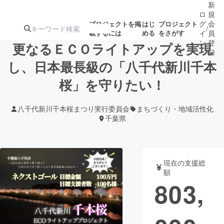
新
ロ
規
グ
会
プロジェクトを掲
はじ
プロジェクト
/
載するには
める
をさがす
イ
員
ン
登
更なるＥＣＯライトアップを実現
録
し、日本最長級の「八千代新川千本
桜」を守りたい！
人気のプロ
注目のリ
注目の新着プロ
募集終了が近いプ
もうすぐ公開
ジェクト
ターン
ジェクト
ロジェクト
されます
八千代新川千本桜まつり実行委員会
まちづくり・地域活性化
千葉県
アート・写真
音楽
テクノロジー・ガジェット
ゲーム・サ
現在の支援総
額
803,
映像・映画
書籍・雑誌
ビジネス・起業
チャレンジ