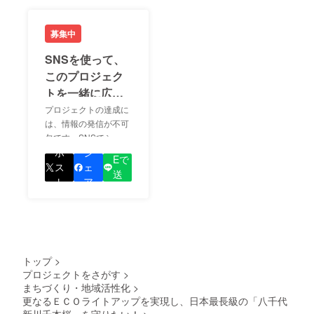
募集中
SNSを使って、
このプロジェク
トを一緒に広め
ましょう！
プロジェクトの達成に
は、情報の発信が不可
欠です。SNSでシェア
LIN
をして、あなたが応援
ポ
シ
Eで
しているプロジェクト
ス
ェ
送
の良さを知ってもらい
ト
ア
る
ましょう！
トップ
>
プロジェクトをさがす
>
まちづくり・地域活性化
>
更なるＥＣＯライトアップを実現し、日本最長級の「八千代
新川千本桜」を守りたい！
>