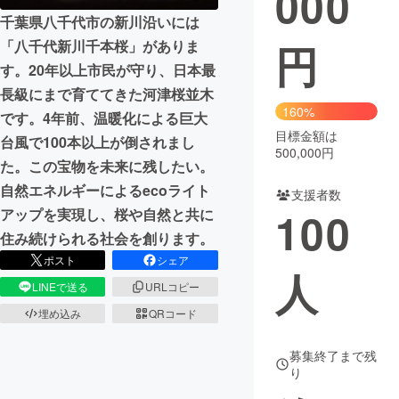
000
千葉県八千代市の新川沿いには
まちづくり・地域活性化
円
「八千代新川千本桜」がありま
す。20年以上市民が守り、日本最
CAMPFIRE for Social Good
CAMPFIRE Creation
長級にまで育ててきた河津桜並木
160%
CAMPFIREふるさと納税
machi-ya
コミュニティ
です。4年前、温暖化による巨大
目標金額は
台風で100本以上が倒されまし
500,000円
た。この宝物を未来に残したい。
自然エネルギーによるecoライト
支援者数
100
アップを実現し、桜や自然と共に
住み続けられる社会を創ります。
ポスト
シェア
人
LINEで送る
URLコピー
埋め込み
QRコード
募集終了まで残
り