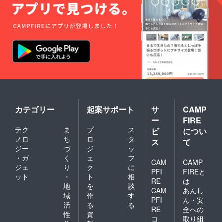
カテゴリー
起案サポート
サ
CAMP
ー
FIRE
テク
ま
プ
ス
ビ
につい
ノロ
ち
ロ
タ
ス
て
ジー
づ
ジ
ッ
・ガ
く
ェ
フ
CAM
CAMP
ジェ
り
ク
に
PFI
FIREと
ット
・
ト
相
RE
は
地
を
談
CAM
あんし
域
作
す
PFI
ん・安
活
る
る
RE
全への
性
資
コ
取り組