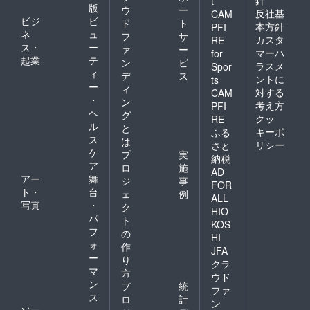
針
t
版
ウ
ー
反社基
CAM
ビジ
ビ
ド
ト
本方針
PFI
ネ
ュ
フ
サ
カスタ
RE
ス・
ー
ァ
ー
マーハ
for
起業
テ
ン
ビ
ラスメ
Spor
ィ
デ
ス
ントに
ts
ー
ィ
対する
CAM
・
ン
考え方
PFI
ヘ
グ
クッ
RE
ル
と
キーポ
ふる
ス
は
リシー
さと
ケ
プ
実
納税
ア
ロ
施
AD
アー
舞
ジ
事
FOR
ト・
台
ェ
例
ALL
写真
・
ク
HIO
パ
ト
KOS
フ
の
HI
ォ
作
JFA
ー
り
クラ
マ
方
ウド
ン
プ
統
ファ
ス
ロ
計
ン