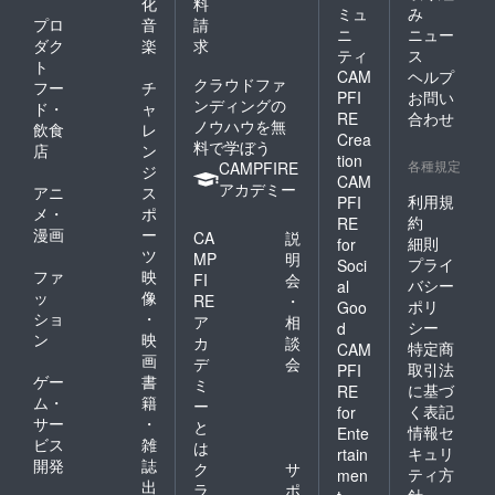
化
料
ミュ
み
プロ
音
請
ニ
ニュー
ダク
楽
求
ティ
ス
ト
CAM
ヘルプ
クラウドファ
フー
チ
PFI
お問い
ンディングの
ド・
ャ
RE
合わせ
ノウハウを無
飲食
レ
Crea
料で学ぼう
店
ン
tion
各種規定
CAMPFIRE
ジ
CAM
アカデミー
アニ
ス
利用規
PFI
メ・
ポ
約
RE
漫画
ー
CA
説
細則
for
ツ
MP
明
プライ
Soci
ファ
映
FI
会
バシー
al
ッ
像
RE
・
ポリ
Goo
ショ
・
ア
相
シー
d
ン
映
カ
談
特定商
CAM
画
デ
会
取引法
PFI
ゲー
書
ミ
に基づ
RE
ム・
籍
ー
く表記
for
サー
・
と
情報セ
Ente
ビス
雑
は
キュリ
rtain
開発
誌
ク
サ
ティ方
men
出
ラ
ポ