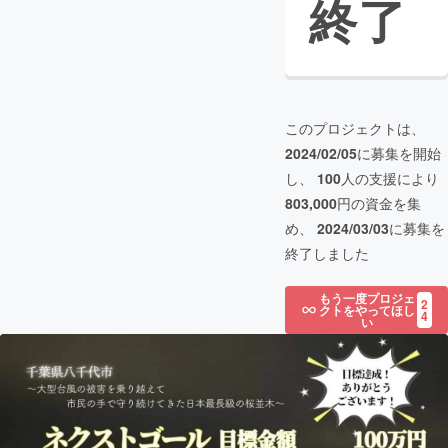
終了
このプロジェクトは、
2024/02/05
に募集を開始
し、
100
人の支援により
803,000
円の資金を集
め、
2024/03/03
に募集を
終了しました
もう一度プロジェ
2
クトをやってほし
4
い