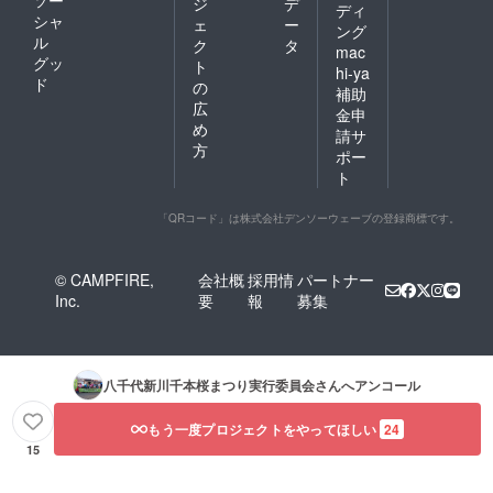
ソー
ジ
デ
ディ
シャ
ェ
ー
ング
ル
ク
タ
mac
グッ
ト
hi-ya
ド
の
補助
広
金申
め
請サ
方
ポー
ト
「QRコード」は株式会社デンソーウェーブの登録商標です。
© CAMPFIRE,
会社概
採用情
パートナー
Inc.
要
報
募集
八千代新川千本桜まつり実行委員会
さんへアンコール
もう一度プロジェクトをやってほしい
24
15