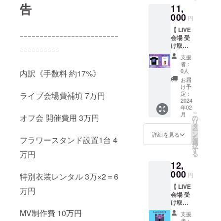
IRO・如
さいま
告
11,
ト！ 支
月サ
せ。
援者様
000
ラ・七
円
お一人
海桃
【 LIVE
お一人
奈・夢
ｰｰｰｰｰｰｰｰｰｰｰｰｰｰｰｰｰｰｰｰｰｰｰｰｰ
会場 受
に向け
柚子も
け取り
撮影し
も・李
ｰｰｰｰｰｰｰｰｰｰ
】キミ
た「お
野由依
支援
に向け
名前＆
から１
者：
た世界
メッ
名可能
0人
内訳
《手数料 約17%》
で1枚の
セージ
です。
お届
推しメ
入りプ
必ず備
け予
ンソロ
リク
定：
ライブ会場費補填 7万円
考欄に
プリク
2024
ラ」の
てご指
年02
ラ＆Φ
推しメ
名をお
こ
月
オフ会 開催費用 3万円
NEW
ン選択
の
願い致
リ
FINAL
は白浜
タ
しま
ー
公式T
小姫・
ン
す。配
詳細を見る
を
フラワースタンド設置1台 4
シャツ
IRO・如
選
送をご
択
セット!
月サ
す
希望の
万円
る
支援者
ラ・七
方は
12,
様お一
海桃
¥9000
人お一
000
奈・夢
の配送
特別衣装レンタル 3万×2＝6
円
人に向
柚子も
ver.をご
【 LIVE
け撮影
も・李
万円
選択く
会場 受
した
野由依
ださい
け取り
「お名
から１
ませ。
】IROオ
前＆
MV制作費 10万円
名可能
※こちら
支援
リジナ
メッ
です。
者：