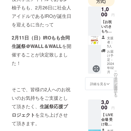
方式)
活動し、
柚子もも、2月26日に社会人
1,0
2023.11.25
00
円
アイドルであるIROが誕生日
にデビュー
【お祝
を迎えるに当たって
を果たす。
いのき
もちを
届けた
2月11日（日）IROもも合同
支援
い！リ
者：
ターン
生誕祭
＠WALL＆WALL
を開
5人
なし
お届
催することが決定致しまし
コー
け予
ス】
定：
た！
IRO・夢
2024
年02
柚子も
こ
月
もにお
の
リ
祝いの
タ
ー
気持ち
ン
詳細を見る
を
だけで
選
そこで、皆様の2人へのお祝
択
も届け
す
る
たい！
いのお気持ちをご支援とし
3,0
といっ
て頂きたく、
生誕祭応援プ
た方に
00
円
向け
ロジェクト
を立ち上げさせ
【 LIVE
た、リ
会場 受
ターン
て頂きます。
け取り
なし
】IRO、
コース
支援