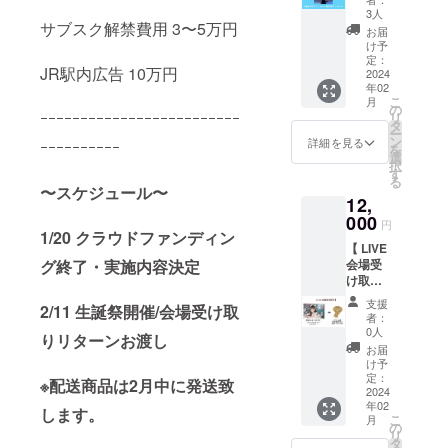
をご購
ルデザ
セージ
必ず備
3人
入され
サブスク解禁費用 3〜5万円
インの
入りプ
考欄に
た方は
お届
ハート
リク
てご指
け予
配送へ
型ペン
ラ」を
定：
名をお
の切り
JR駅内広告 10万円
ライト
2024
お届け
願い致
替えは
年02
です。
致しま
しま
出来か
こ
月
（画像
す。 推
の
す。配
ねます
ｰｰｰｰｰｰｰｰｰｰｰｰｰｰｰｰｰｰｰｰｰｰｰｰｰ
リ
はサン
しメン
タ
送をご
のでご
ー
プル）
選択は
ン
希望の
詳細を見る
注意下
ｰｰｰｰｰｰｰｰｰｰ
を
レッド
白浜小
選
方は
さいま
択
→グ
姫・
す
¥9000
せ。 ※
る
リーン
IRO・如
〜スケジュール〜
の配送
生誕祭
12,
→ブ
月サ
ver.をご
以降の
ルー→
000
ラ・七
選択く
LIVE で
円
ピンク
1/20 クラウドファンディン
海桃
ださい
したら
【 LIVE
→ホワ
奈・夢
ませ。
いつで
グ終了・実施内容決定
会場受
イト→
柚子も
遠方の
もお受
け取り
イエ
も・李
方でも
け取り
】夢柚
ロー→
野由依
お手に
頂けま
支援
2/11 生誕祭開催/会場受け取
子もも×
ライト
から１
取って
者：
す。 ※
ももう
ブルー
名可能
0人
頂けま
推しメ
りリターンお渡し
さコラ
→ライ
です。
すよ
お届
ン指定
ボ膝掛
トグ
必ず備
け予
う、配
にあわ
けブラ
リーン
定：
考欄に
送ver.も
※配送商品は2月中に発送致
せてプ
ンケッ
2024
→パー
てご指
ご用意
リクラ
年02
ト＆冬
プル→
します。
名をお
致しま
に記載
こ
月
仕様特
オレン
の
願い致
した。※
するご
リ
別ラン
ジ→ラ
タ
しま
送料込