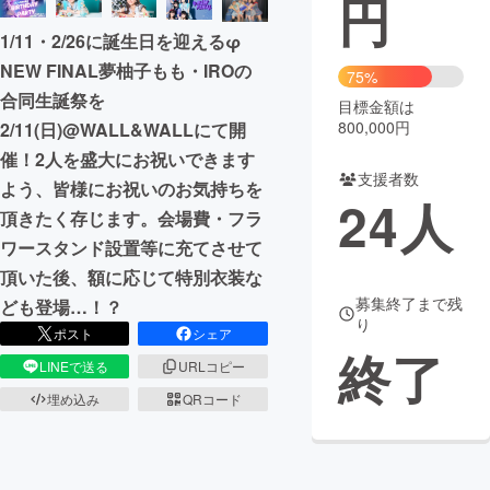
円
1/11・2/26に誕生日を迎えるφ
まちづくり・地域活性化
NEW FINAL夢柚子もも・IROの
75%
合同生誕祭を
目標金額は
CAMPFIRE for Social Good
CAMPFIRE Creation
800,000円
2/11(日)@WALL&WALLにて開
CAMPFIREふるさと納税
machi-ya
コミュニティ
催！2人を盛大にお祝いできます
支援者数
よう、皆様にお祝いのお気持ちを
24
人
頂きたく存じます。会場費・フラ
ワースタンド設置等に充てさせて
頂いた後、額に応じて特別衣装な
募集終了まで残
ども登場…！？
り
ポスト
シェア
終了
LINEで送る
URLコピー
埋め込み
QRコード