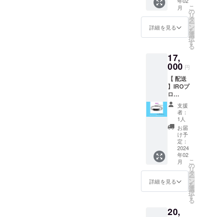
年02
IROの
お手に
はLIVE
こ
月
ファン
取って
の
会場受
リ
マーク
頂けま
タ
け取り
ー
である
すよ
ン
ver.をご
詳細を見る
を
氷をモ
う、配
選
選択下
択
チーフ
送ver.も
す
さいま
る
とした
ご用意
せ。 ※
17,
ステン
致しま
白ベー
レス素
000
した。※
スス
円
材の
送料込
テッ
【 配送
『ΦIRO
み 生誕
カー、
】IROプ
』の刻
祭以降
8.6cm×
ロ
印ブレ
の発送
9.5cm
デュー
スレッ
となり
の中に
支援
ス刻印
トとな
ますの
デザイ
者：
ブレス
りま
で当日
1人
ン
レット
す。 配
受け取
お届
です。
送をご
りが可
け予
IROの
希望の
定：
能な方
ファン
2024
方は
はLIVE
年02
マーク
¥17000
会場受
こ
月
である
の配送
の
け取り
リ
氷をモ
ver.をご
タ
ver.をご
ー
チーフ
選択く
ン
選択下
詳細を見る
を
とした
ださい
選
さいま
択
ステン
ませ。
す
せ。 ※
る
レス素
※こちら
ロン
20,
材の
をご購
ティは