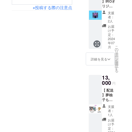
】IROオ
送ver.も
ませ。
※こちら
なりま
致しま
リジナ
ご用意
※投稿する際の注意点
※こちら
をご購
す。ご
す。
ルデザ
致しま
をご購
入され
用意で
支援
インの
した。※
入され
た方は
者：
きない
ハート
送料込
た方は
2人
配送へ
場合はL
型ペン
み 生誕
配送へ
の切り
お届
サイズ
ライト
祭以降
の切り
け予
替えは
でのご
です。
の発送
定：
替えは
出来か
対応と
（画像
2024
となり
出来か
ねます
なりま
年07
はサン
ますの
ねます
のでご
すこと
こ
月
プル）
で当日
の
のでご
注意下
をご了
リ
レッド
受け取
タ
注意下
さいま
承くだ
ー
→グ
りが可
ン
さいま
詳細を見る
せ。 ※
さいま
を
リーン
能な方
選
せ。 ※
生誕祭
せ。 ※
択
→ブ
はLIVE
す
生誕祭
以降の
こちら
る
ルー→
会場受
以降の
LIVE で
をご購
13,
ピンク
け取り
LIVE で
したら
入され
→ホワ
000
ver.をご
したら
いつで
円
た方は
イト→
選択下
いつで
もお受
配送へ
【 配送
イエ
さいま
もお受
け取り
の切り
】夢柚
ロー→
せ。 支
け取り
頂けま
替えは
子もも×
ライト
援者様
頂けま
す。
出来か
ももう
ブルー
お一人
す。 ※
支援
ねます
さコラ
→ライ
お一人
ブラン
者：
のでご
ボ膝掛
トグ
に向け
1人
ケット
注意下
けブラ
リーン
撮影し
サイズ
お届
さいま
ンケッ
→パー
た「お
け予
91cm×
せ。 ※
ト＆冬
プル→
定：
名前＆
66cm
生誕祭