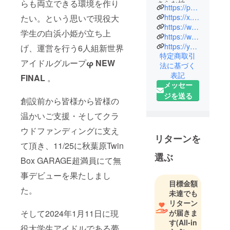
らも両立できる環境を作り
さらな地に
https://ph-new-final-1.jimdosite.com/
生み出した
https://x.com/phi_new_final?s=21&t=Ej_dM3CoQlx0DXsoiuIdJA
たい。という思いで現役大
最初で最後
https://www.tiktok.com/@phi_new_final?_t=8iizMk7435l&_r=1
学生の白浜小姫が立ち上
https://www.instagram.com/phi_new_final?igsh=ZGNjOWZkYTE3MQ==
の新世界〜
https://youtube.com/@PHI-NEW-FINAL?si=4jloukIY0lEC-MPf
げ、運営を行う6人組新世界
特定商取引
現役大学生
アイドルグループ
φ NEW
法に基づく
の白浜小姫
表記
FINAL
。
が
メッセー
CAMPFIRE
ジを送る
創設前から皆様から皆様の
にて資金を
温かいご支援・そしてクラ
募り、創
設・運営を
ウドファンディングに支え
リターンを
叶えた５人
て頂き、11/25に秋葉原Twin
組アイドル
選ぶ
Box GARAGE超満員にて無
グループφ
NEW
事デビューを果たしまし
目標金額
FINAL。
た。
未達でも
全員が学業
リターン
やフルタイ
そして2024年1月11日に現
が届きま
ム勤務と両
す
(All-in
役大学生アイドルである夢
立しながら