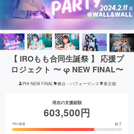
【 IROもも合同生誕祭 】 応援プ
ロジェクト 〜 φ NEW FINAL〜
PHI NEW FINAL
舞台・パフォーマンス
東京都
現在の支援総額
603,500
円
終了
75
%達成