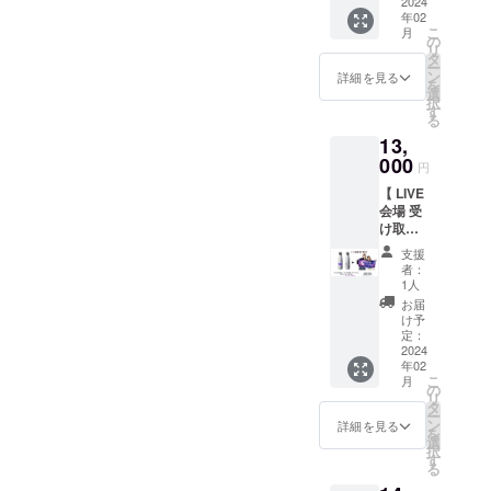
仕様特
2024
オレン
メッ
以降の
年02
別ラン
ジ→ラ
セージ
LIVE で
こ
月
チェキ2
イトピ
の
入りプ
したら
リ
枚セッ
ンク→
タ
リク
いつで
ー
ト！ 寒
アクア
ン
ラ」を
詳細を見る
もお受
を
い冬に
ブルー
選
お届け
け取り
択
ぴった
→ライ
す
致しま
頂けま
る
りのブ
トイエ
す。 推
す。 ※
13,
ラン
ロー→
しメン
推しメ
ケット
000
ダーク
選択は
円
ン指定
とマフ
グリー
白浜小
にあわ
【 LIVE
ラーに
ン→ラ
姫・
せてプ
会場 受
埋もれ
イト
IRO・如
リクラ
け取り
る可愛
レッド
月サ
に記載
】推し
いもも
→自動
ラ・七
支援
するご
メンか
ちゃん
切り替
海桃
者：
希望の
らの手
の冬特
えの16
1人
奈・夢
あだ名
書き
別ラン
種類発
柚子も
お届
等も備
メッ
チェキ
光。※台
け予
も・李
考欄に
セージ
でポカ
定：
座セッ
野由依
お願い
入りロ
2024
ポカ
ト 遠方
から１
致しま
年02
ケット
に…︎♡
の方で
名可能
こ
す。
月
サーモ
遠方の
の
もお手
です。
リ
ボトル
方でも
タ
に取っ
必ず備
ー
（450m
お手に
ン
て頂け
詳細を見る
考欄に
を
l）＆Φ
取って
選
ますよ
てご指
択
NEW
頂けま
す
う、配
名をお
る
FINAL
すよ
送ver.も
願い致