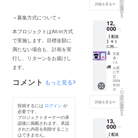
希望の
ー
チェキ2
イトピ
ン
す。配
詳細を見る
み 生誕
あだ名
を
枚セッ
ンク→
選
送をご
祭以降
等も備
択
ト！ 寒
アクア
す
希望の
の発送
考欄に
る
＜募集方式について＞
い冬に
ブルー
方は
となり
お願い
12,
ぴった
→ライ
¥12000
ますの
致しま
りのブ
000
トイエ
の配送
で当日
円
す。
本プロジェクトはAll-in方式
ラン
ロー→
ver.をご
受け取
【 配送
ケット
ダーク
選択く
りが可
で実施します。目標金額に
】キミ
とマフ
グリー
ださい
能な方
に向け
ラーに
ン→ラ
ませ。
満たない場合も、計画を実
はLIVE
た世界
埋もれ
イト
Tシャツ
会場受
支援
で1枚の
る可愛
行し、リターンをお届けし
レッド
は黒の
者：
け取り
推しメ
いもも
→自動
1人
みとな
ver.をご
ンソロ
ます。
ちゃん
切り替
りま
お届
選択下
プリク
の冬特
えの16
け予
す。サ
さいま
ラ＆Φ
別ラン
定：
種類発
イズは
せ。 ※
コメント
もっと見る
NEW
2024
チェキ
光。※台
M .L.XL
推しメ
年02
FINAL
でポカ
座セッ
からご
ン指定
こ
月
公式T
ポカ
の
ト 配送
選択頂
にあわ
リ
シャツ
に…︎♡
タ
をご希
けま
せてプ
ー
セット!
配送を
ン
望の方
詳細を見る
す。
リクラ
を
投稿するには
ログイン
が
遠方の
ご希望
選
は
M/XLは
に記載
択
方でも
必要です。
の方は
す
¥13000
数に限
するご
る
お手に
¥13000
の配送
プロジェクトオーナーの承
りがご
希望の
13,
取って
の配送
ver.をご
ざいま
認後に掲載されます。承認
あだ名
頂けま
000
ver.をご
選択く
すの
円
等も備
された内容を削除すること
すよ
選択く
ださい
で、先
考欄に
はできません。
【 配送
う、配
ださい
ませ。
着順と
お願い