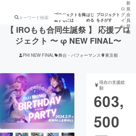
新
ロ
規
グ
会
プロジェクトを掲
はじ
プロジェクト
/
載するには
める
をさがす
イ
員
ン
登
【 IROもも合同生誕祭 】 応援プロ
録
ジェクト 〜 φ NEW FINAL〜
人気のプロ
注目のリ
注目の新着プロ
募集終了が近いプ
もうすぐ公開
PHI NEW FINAL
舞台・パフォーマンス
東京都
ジェクト
ターン
ジェクト
ロジェクト
されます
アート・写真
音楽
現在の支援総
額
603,
テクノロジー・ガジェット
ゲーム・サ
500
映像・映画
書籍・雑誌
ビジネス・起業
チャレンジ