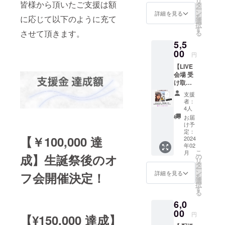
リ
皆様から頂いたご支援は額
となり
出来か
タ
ー
ます。
ねます
ン
詳細を見る
を
に応じて以下のように充て
遠方の
のでご
選
択
方でも
注意下
す
させて頂きます。
る
お手に
さいま
5,5
取って
せ。 ※
頂けま
00
生誕祭
円
すよ
以降の
【LIVE
う、配
LIVE で
会場 受
送ver.も
したら
け取
ご用意
いつで
り】全
致しま
もお受
支援
メン
した。※
け取り
者：
バーの
送料込
頂けま
4人
「座右
み 生誕
す。 ※
お届
の銘」
祭以降
白ベー
け予
入り卓
の発送
定：
スス
【￥100,000 達
上リン
2024
となり
テッ
年02
グカレ
ますの
カー、
こ
月
ンダー
成】生誕祭後のオ
で当日
の
8.6cm×
リ
です。
受け取
タ
9.5cm
ー
SNS 未
りが可
ン
の中に
詳細を見る
フ会開催決定！
を
公開写
能な方
選
デザイ
択
真にメ
はLIVE
す
ン
る
ンバー
会場受
6,0
が手書
け取り
きでそ
00
ver.をご
円
【¥150,000 達成】
の月に
選択下