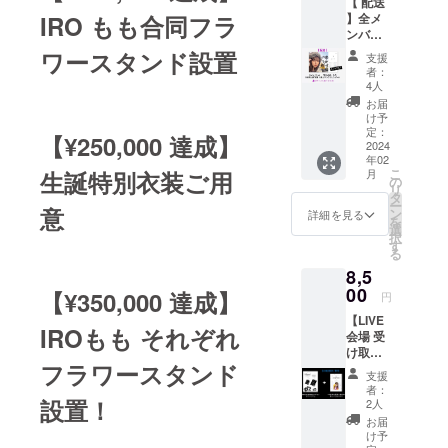
【 配送
合わせ
さいま
IRO もも合同フラ
】全メ
た一言
せ。 ※
ンバー
を綴っ
白ベー
の「座
た〈4月
ワースタンド設置
スス
支援
右の
スター
テッ
者：
銘」入
ト6人×
カー、
4人
り卓上
各2ペー
8.6cm×
お届
リング
ジ、1年
9.5cm
け予
カレン
構成〉
定：
の中に
【¥250,000 達成】
ダーで
2024
となっ
デザイ
年02
す。
ており
ン
こ
生誕特別衣装ご用
月
SNS 未
ます。
の
リ
公開写
配送を
タ
ー
意
真にメ
ご希望
ン
詳細を見る
を
ンバー
の方は
選
択
が手書
¥6000
す
る
きでそ
の配送
8,5
の月に
ver.をご
合わせ
00
選択く
【¥350,000 達成】
円
た一言
ださい
【LIVE
を綴っ
ませ。
IROもも それぞれ
会場 受
た〈4月
※こちら
け取
スター
をご購
フラワースタンド
り】IRO
ト6人×
入され
支援
もも
各2ペー
た方は
者：
Birthda
設置！
ジ、1年
配送へ
2人
yデザイ
構成〉
の切り
お届
ンタ
となっ
替えは
け予