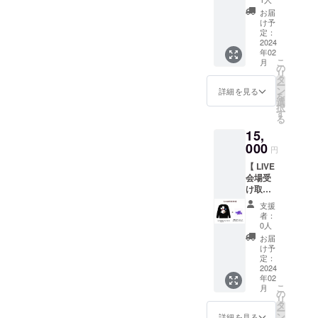
野由依
なりま
ン「も
ご用意
から１
お届
すこと
もう
致しま
名可能
け予
をご了
さ」ブ
した。※
定：
です。
承くだ
ラック
2024
送料込
必ず備
さいま
年02
パー
み 生誕
考欄に
せ。 ※
こ
月
カー＆
祭以降
の
てご指
推しメ
リ
直筆サ
の発送
タ
名をお
ン指定
ー
イン入
となり
ン
願い致
詳細を見る
にあわ
を
りグ
ますの
選
しま
せてプ
択
ループ
で当日
す
す。配
リクラ
る
ステッ
受け取
送をご
に記載
15,
カー
りが可
希望の
するご
セッ
000
能な方
方は
円
希望の
ト！
はLIVE
¥14000
あだ名
【 LIVE
パー
会場受
の配送
等も備
会場受
カーは
け取り
ver.をご
考欄に
け取り
黒の
ver.をご
選択く
お願い
】夢柚
み、サ
選択下
ださい
支援
致しま
子もも
イズは
さいま
ませ。
者：
す。
デザイ
S・M・
せ。 支
0人
※こちら
ン「も
L・XL
援者様
をご購
お届
もう
からご
お一人
け予
入され
さ」ロ
選択い
定：
お一人
た方は
ンティ
2024
ただけ
に向
配送へ
年02
＆直筆
ます。
け、心
の切り
こ
月
サイン
配送を
の
を込め
替えは
リ
入りグ
ご希望
タ
て綴っ
出来か
ー
ループ
の方は
ン
た手書
詳細を見る