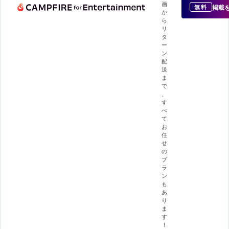
画
掲載
無料
か
ら
リ
タ
ー
ン
配
送
ま
で
、
す
べ
て
お
任
せ
の
プ
ラ
ン
も
あ
り
ま
す
！