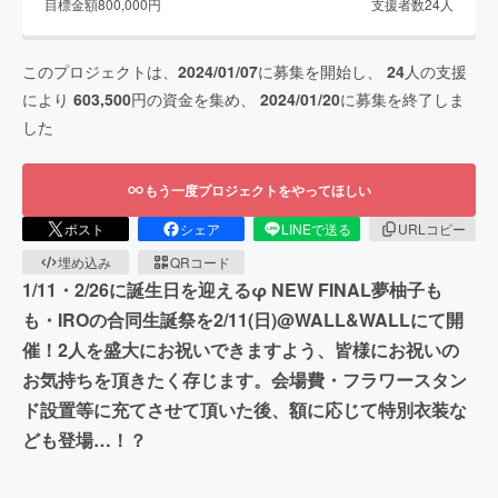
目標金額
800,000
円
支援者数
24
人
このプロジェクトは、
2024/01/07
に募集を開始し、
24
人の支援
により
603,500
円の資金を集め、
2024/01/20
に募集を終了しま
した
もう一度プロジェクトをやってほしい
ポスト
シェア
LINEで送る
URLコピー
埋め込み
QRコード
1/11・2/26に誕生日を迎えるφ NEW FINAL夢柚子も
も・IROの合同生誕祭を2/11(日)@WALL&WALLにて開
催！2人を盛大にお祝いできますよう、皆様にお祝いの
お気持ちを頂きたく存じます。会場費・フラワースタン
ド設置等に充てさせて頂いた後、額に応じて特別衣装な
ども登場…！？