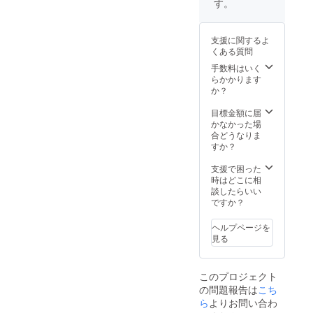
です。
す。
受け取
※メッ
りが可
セージ
能な方
カード
支援に関するよ
はLIVE
にご記
くある質問
会場受
載希望
け取り
のあだ
手数料はいく
ver.をご
名等を
らかかります
選択下
備考欄
か？
さいま
にお願
せ。 ※
い致し
目標金額に届
画像の
ます。
かなかった場
モチー
合どうなりま
フはイ
すか？
メージ
です。
支援で困った
※メッ
時はどこに相
セージ
談したらいい
カード
ですか？
にご記
載希望
ヘルプページを
のあだ
見る
名等を
備考欄
にお願
このプロジェクト
い致し
の問題報告は
こち
ます。
ら
よりお問い合わ