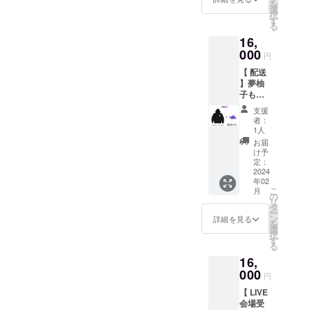
ねます
を
ステッ
¥16000
選
きメッ
のでご
択
カー
の配送
す
セージ
注意下
る
セッ
ver.をご
を刻ん
さいま
16,
ト！ロ
選択く
でお届
せ。 ※
ンティ
000
ださい
け致し
生誕祭
円
は黒の
ませ。
ます。
以降の
【 配送
み、サ
※こちら
推しメ
LIVE で
】夢柚
イズは
をご購
ン選択
したら
子もも
S・M・
入され
は白浜
いつで
デザイ
L・XL
た方は
小姫・
もお受
支援
ン「も
からご
配送へ
IRO・如
者：
け取り
もう
選択い
の切り
1人
月サ
頂けま
さ」ブ
ただけ
替えは
ラ・七
お届
す。 ※
ラック
ます。
出来か
け予
海桃
推しメ
パー
配送を
定：
ねます
奈・夢
ン指定
カー＆
2024
ご希望
のでご
柚子も
にあわ
年02
直筆サ
の方は
注意下
も・李
せて、
こ
月
イン入
¥16000
の
さいま
野由依
水筒に
リ
りグ
の配送
タ
せ。 ※
から１
ご記載
ー
ループ
ver.をご
ン
生誕祭
詳細を見る
名可能
希望の
を
ステッ
選択く
選
以降の
です。
あだ名
択
カー
ださい
す
LIVE で
必ず備
等も備
る
セッ
ませ。
したら
考欄に
考欄に
16,
ト！
※こちら
いつで
てご指
お願い
パー
000
をご購
もお受
名をお
円
致しま
カーは
入され
け取り
願い致
す。
【 LIVE
黒の
た方は
頂けま
しま
会場受
み、サ
配送へ
す。 ※
す。 ※