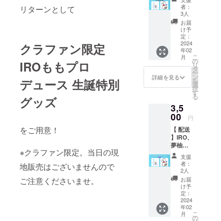
夢柚子
となり
者：
リターンとして
ももが
ます。
3人
デザイ
クラウ
お届
ンした
ドファ
け予
生誕オ
ンディ
定：
リジナ
2024
ング終
クラファン限定
年02
ルス
了後に2
こ
月
テッ
人から
の
IROももプロ
リ
カー2枚
のメッ
タ
ー
セット
セージ
ン
詳細を見る
デュース 生誕特別
を
となり
をメッ
選
択
ます。
セージ
す
る
グッズ
配送を
機能か
3,5
ご希望
ら一斉
の方は
00
送信に
円
¥3500
てお届
をご用意！
【 配送
の配送
け致し
】IRO、
ver.をご
ます。
夢柚子
選択く
※クラファン限定。当日の現
ももが
ださい
支援
デザイ
ませ。
者：
地販売はございませんので
ンした
※こちら
2人
生誕オ
をご購
ご注意くださいませ。
お届
リジナ
入され
け予
ルス
た方は
定：
テッ
2024
配送へ
年02
カー2枚
の切り
こ
月
セット
替えは
の