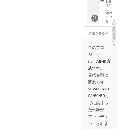
ださい
はLIVE
お届
レット
ませ。
会場受
け予
＆あな
※こちら
定：
け取り
たに向
2024
をご購
ver.をご
年02
けた直
入され
選択下
こ
月
筆メッ
た方は
の
さいま
リ
セージ
配送へ
タ
せ。 ※
ー
カード
の切り
ン
字体は
詳細を見る
を
セット
替えは
選
イメー
択
となり
出来か
す
ジで
る
ます。
ねます
す。
このプロ
遠方の
のでご
ジェクト
方でも
注意下
お手に
さいま
は、
All-In方
取って
せ。 ※
式
です。
頂けま
生誕祭
すよ
以降の
目標金額に
う、配
LIVE で
関わらず、
送ver.も
したら
ご用意
いつで
2024/01/20
致しま
もお受
23:59:59
ま
した。※
け取り
送料込
頂けま
でに集まっ
み 生誕
す。 ※
た金額が
祭以降
画像の
の発送
モチー
ファンディ
となり
フはイ
ングされま
ますの
メージ
で当日