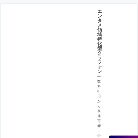
エ
ン
タ
メ
領
域
特
化
型
ク
ラ
フ
ァ
ン
手
数
料
0
円
か
ら
実
施
可
能
。
企