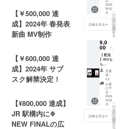
トゥー
ており
定：
出来か
シール&
2024
ます。
ねます
年02
キミに
遠方の
のでご
【￥500,000 達
こ
月
向けた
方でも
の
注意下
リ
世界で1
お手に
タ
さいま
成】2024年 春発表
ー
枚だけ
取って
ン
せ。 ※
詳細を見る
を
の推し
頂けま
選
生誕祭
択
新曲 MV制作
メンそ
すよ
す
以降の
る
ろプリ
う、配
LIVE で
9,0
クラ
送ver.も
したら
セッ
00
ご用意
いつで
円
ト！ 支
致しま
もお受
【 配送
援者様
【￥600,000 達
した。※
け取り
】IROも
お一人
送料込
頂けま
も
お一人
み 生誕
す。
成】2024年 サブ
Birthda
に向け
祭以降
支援
yデザイ
撮影し
の発送
者：
スク解禁決定！
ンタ
た「お
となり
2人
トゥー
名前＆
ますの
お届
シール&
メッ
で当日
け予
キミに
セージ
定：
受け取
向けた
2024
入りプ
りが可
年02
【¥800,000 達成】
世界で1
リク
能な方
こ
月
枚だけ
ラ」の
の
はLIVE
リ
の推し
推しメ
タ
JR 駅構内にΦ
会場受
ー
メンそ
ン選択
ン
け取り
詳細を見る
を
ろプリ
は白浜
選
ver.をご
NEW FINALの広
択
クラ
小姫・
す
選択下
る
セッ