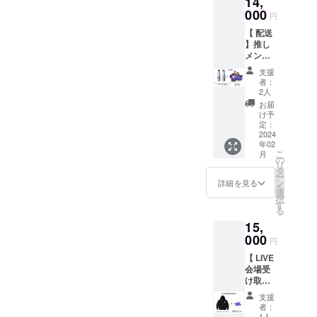
14,
公式BIG
う、配
ご用意
しま
タオル
000
送ver.も
致しま
す。 T
円
セット!
ご用意
した。※
シャツ
【 配送
支援者
致しま
送料込
は黒の
】推し
様お一
した。※
み 生誕
みとな
メンか
人お一
送料込
祭以降
りま
らの手
人に向
み 生誕
の発送
す。サ
支援
書き
け、心
祭以降
となり
者：
イズは
メッ
を込め
の発送
2人
ますの
M .L.XL
セージ
て綴っ
となり
で当日
お届
からご
入りロ
た手書
ますの
け予
受け取
選択頂
ケット
きメッ
定：
で当日
りが可
けま
サーモ
2024
セージ
受け取
能な方
す。
年02
ボトル
を刻ん
りが可
はLIVE
M/XLは
こ
月
（450m
でお届
の
能な方
会場受
数に限
リ
l）＆Φ
け致し
タ
はLIVE
け取り
りがご
ー
NEW
ます。
ン
会場受
詳細を見る
ver.をご
ざいま
を
FINAL
推しメ
選
け取り
選択下
すの
択
公式BIG
ン選択
す
ver.をご
さいま
で、先
る
タオル
は白浜
選択下
せ。
着順と
15,
セット!
小姫・
さいま
なりま
遠方の
000
IRO・如
せ。 ※
円
す。ご
方でも
月サ
ブラン
用意で
【 LIVE
お手に
ラ・七
ケット
きない
会場受
取って
海桃
サイズ
場合はL
け取り
頂けま
奈・夢
91cm×
サイズ
】夢柚
すよ
柚子も
66cm
支援
でのご
子もも
う、配
も・李
者：
対応と
デザイ
送ver.も
1人