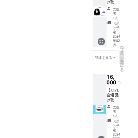
け取り
イズは
の切り
白ベー
推しメ
】夢柚
S・M・
替えは
スス
ン指定
支援
子もも
L・XL
出来か
テッ
者：
にあわ
デザイ
からご
ねます
1人
カー、
せて、
ン「も
選択い
のでご
8.6cm×
お届
水筒に
もう
ただけ
注意下
け予
9.5cm
ご記載
さ」ロ
ます。
定：
さいま
の中に
希望の
ンティ
2024
遠方の
せ。 ※
デザイ
あだ名
年02
＆直筆
方でも
生誕祭
ン
等も備
こ
月
サイン
お手に
の
以降の
考欄に
リ
入りグ
取って
タ
LIVE で
お願い
ー
ループ
頂けま
ン
したら
詳細を見る
致しま
を
ステッ
すよ
選
いつで
す
択
カー
う、配
す
もお受
る
セッ
送ver.も
け取り
16,
ト！ロ
ご用意
頂けま
ンティ
000
致しま
す。 ※
円
は黒の
した。※
ロン
【 LIVE
み、サ
送料込
ティは
会場 受
イズは
み 生誕
リブ付
け取り
S・M・
祭以降
き
】IROプ
L・XL
の発送
支援
ロ
からご
となり
者：
デュー
選択い
ますの
4人
ス刻印
ただけ
で当日
お届
ブレス
ます。
受け取
け予
レット
遠方の
定：
りが可
です。
2024
方でも
能な方