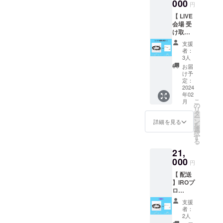
『ΦIRO
000
入され
リブ付
円
』の刻
た方は
き ※白
【 LIVE
印ブレ
配送へ
ベース
会場 受
スレッ
の切り
ステッ
け取り
トとな
替えは
カー、
】IROプ
りま
出来か
8.6cm×
支援
ロ
す。 遠
ねます
9.5cm
者：
デュー
方の方
のでご
3人
の中に
スベル
でもお
注意下
デザイ
お届
ト型ブ
手に
さいま
け予
ン
レス
取って
定：
せ。 ※
レット
2024
頂けま
生誕祭
年02
＆あな
すよ
以降の
こ
月
たに向
う、配
の
LIVE で
リ
けた直
送ver.も
タ
したら
ー
筆メッ
ご用意
ン
いつで
詳細を見る
を
セージ
致しま
選
もお受
択
カード
した。※
す
け取り
る
セット
送料込
頂けま
21,
となり
み 生誕
す。 ※
ます。
000
祭以降
字体は
円
配送を
の発送
イメー
【 配送
ご希望
となり
ジで
】IROプ
の方は
ますの
す。
ロ
¥21000
で当日
デュー
の配送
受け取
支援
スベル
ver.をご
りが可
者：
ト型ブ
選択く
能な方
2人
レス