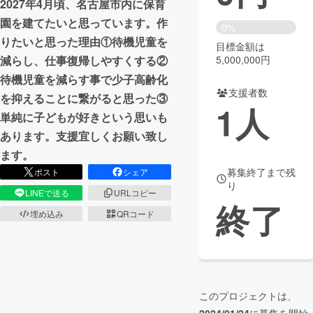
2027年4月頃、名古屋市内に保育
園を建てたいと思っています。作
まちづくり・地域活性化
0%
りたいと思った理由①待機児童を
目標金額は
5,000,000円
減らし、仕事復帰しやすくする②
CAMPFIRE for Social Good
CAMPFIRE Creation
待機児童を減らす事で少子高齢化
CAMPFIREふるさと納税
machi-ya
コミュニティ
支援者数
を抑えることに繋がると思った③
1
人
単純に子どもが好きという思いも
あります。支援宜しくお願い致し
ます。
募集終了まで残
ポスト
シェア
り
LINEで送る
URLコピー
終了
埋め込み
QRコード
このプロジェクトは、