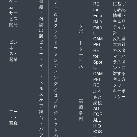
ゲー
書
ミ
に基づ
RE
ム・
籍
ー
く表記
for
サー
・
と
情報セ
Ente
ビス
雑
は
キュリ
rtain
開発
誌
ク
サ
ティ方
men
出
ラ
ポ
針
t
版
ウ
ー
反社基
CAM
ビジ
ビ
ド
ト
本方針
PFI
ネ
ュ
フ
サ
カスタ
RE
ス・
ー
ァ
ー
マーハ
for
起業
テ
ン
ビ
ラスメ
Spor
ィ
デ
ス
ントに
ts
ー
ィ
対する
CAM
・
ン
考え方
PFI
ヘ
グ
クッ
RE
ル
と
キーポ
ふる
ス
は
リシー
さと
ケ
プ
実
納税
ア
ロ
施
AD
アー
舞
ジ
事
FOR
ト・
台
ェ
例
ALL
写真
・
ク
HIO
パ
ト
KOS
フ
の