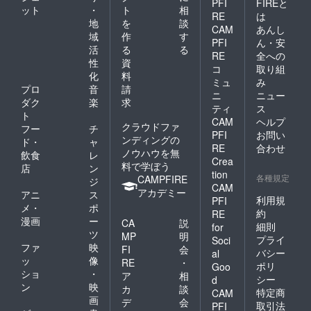
PFI
FIREと
ット
・
ト
相
RE
は
地
を
談
CAM
あんし
域
作
す
PFI
ん・安
活
る
る
RE
全への
性
資
コ
取り組
化
料
ミュ
み
プロ
音
請
ニ
ニュー
ダク
楽
求
ティ
ス
ト
CAM
ヘルプ
クラウドファ
フー
チ
PFI
お問い
ンディングの
ド・
ャ
RE
合わせ
ノウハウを無
飲食
レ
Crea
料で学ぼう
店
ン
tion
各種規定
CAMPFIRE
ジ
CAM
アカデミー
アニ
ス
利用規
PFI
メ・
ポ
約
RE
漫画
ー
CA
説
細則
for
ツ
MP
明
プライ
Soci
ファ
映
FI
会
バシー
al
ッ
像
RE
・
ポリ
Goo
ショ
・
ア
相
シー
d
ン
映
カ
談
特定商
CAM
画
デ
会
取引法
PFI