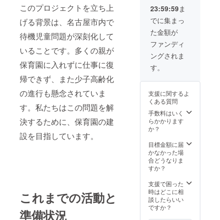
このプロジェクトを立ち上
23:59:59
ま
でに集まっ
げる背景は、名古屋市内で
た金額が
待機児童問題が深刻化して
ファンディ
いることです。多くの親が
ングされま
保育園に入れずに仕事に復
す。
帰できず、また少子高齢化
の進行も懸念されていま
支援に関するよ
くある質問
す。私たちはこの問題を解
手数料はいく
決するために、保育園の建
らかかります
か？
設を目指しています。
目標金額に届
かなかった場
合どうなりま
すか？
支援で困った
時はどこに相
これまでの活動と
談したらいい
ですか？
準備状況