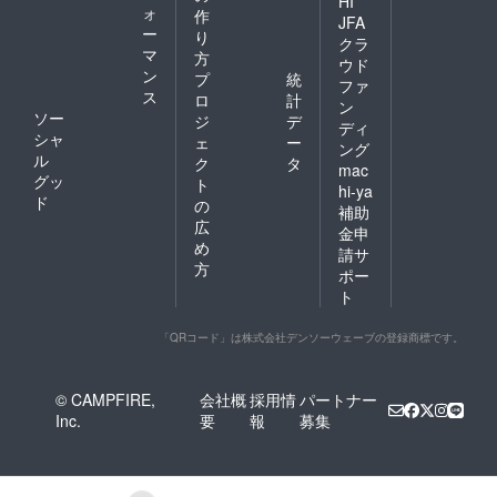
HI
ォ
作
JFA
ー
り
クラ
マ
方
ウド
ン
プ
統
ファ
ス
ロ
計
ン
ソー
ジ
デ
ディ
シャ
ェ
ー
ング
ル
ク
タ
mac
グッ
ト
hi-ya
ド
の
補助
広
金申
め
請サ
方
ポー
ト
「QRコード」は株式会社デンソーウェーブの登録商標です。
© CAMPFIRE,
会社概
採用情
パートナー
Inc.
要
報
募集