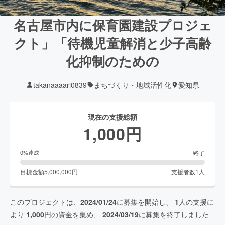
名古屋市内に保育園建設プロジェ
クト」「待機児童解消と少子高齢
化抑制のための
takanaaaari0839
まちづくり・地域活性化
愛知県
現在の支援総額
1,000
円
終了
0
%達成
目標金額
5,000,000
円
支援者数
1
人
このプロジェクトは、
2024/01/24
に募集を開始し、
1
人の支援に
より
1,000
円の資金を集め、
2024/03/19
に募集を終了しました