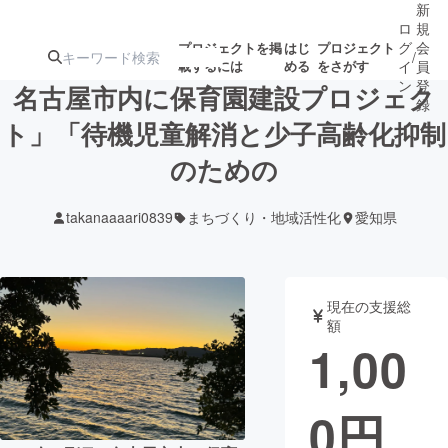
新
ロ
規
グ
会
プロジェクトを掲
はじ
プロジェクト
/
載するには
める
をさがす
イ
員
ン
登
名古屋市内に保育園建設プロジェク
録
ト」「待機児童解消と少子高齢化抑制
のための
人気のプロ
注目のリ
注目の新着プロ
募集終了が近いプ
もうすぐ公開
ジェクト
ターン
ジェクト
ロジェクト
されます
takanaaaari0839
まちづくり・地域活性化
愛知県
アート・写真
音楽
現在の支援総
テクノロジー・ガジェット
ゲーム・サ
額
1,00
映像・映画
書籍・雑誌
0
円
ビジネス・起業
チャレンジ