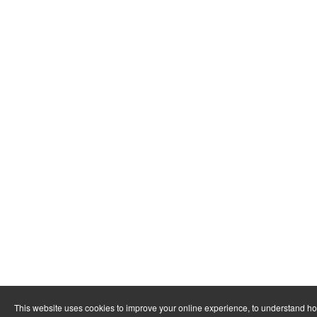
This website uses cookies to improve your online experience, to understand ho