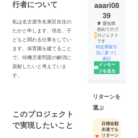
行者について
aaari08
39
私は名古屋市名東区在住の
愛知県
初めてのプ
たかと申します。現在、子
ロジェクト
どもと関わる仕事をしてい
です
特定商取引
ます。保育園を建てること
法に基づく
で、待機児童問題の解消に
表記
メッセー
貢献したいと考えていま
ジを送る
す。
リターンを
選ぶ
このプロジェクト
で実現したいこと
目標金額
未達でも
リターン