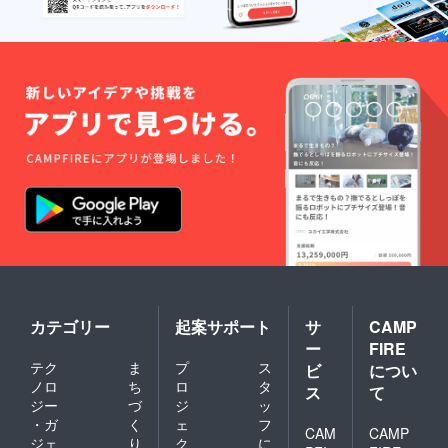
カテゴリー
起案サポート
サ
CAMP
ー
FIRE
テク
ま
プ
ス
ビ
につい
ノロ
ち
ロ
タ
ス
て
ジー
づ
ジ
ッ
・ガ
く
ェ
フ
CAM
CAMP
ジェ
り
ク
に