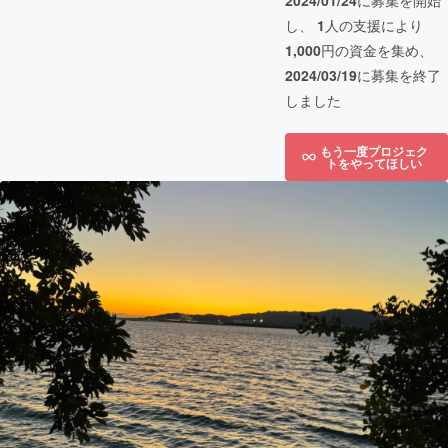
2024/01/24
に募集を開始
し、
1
人の支援により
1,000
円の資金を集め、
2024/03/19
に募集を終了
しました
もう一度プロジェク
トをやってほしい