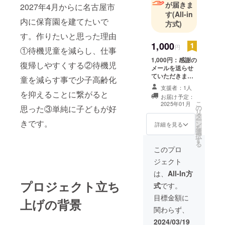
が届きま
2027年4月からに名古屋市
す
(All-in
内に保育園を建てたいで
方式)
す。作りたいと思った理由
1,000
円
①待機児童を減らし、仕事
1,000円：感謝の
復帰しやすくする②待機児
メールを送らせ
ていただきま
童を減らす事で少子高齢化
す。 物件はまだ
支援者：1人
確定していませ
を抑えることに繋がると
お届け予定：
ん。2026年4月
こ
2025年01月
思った③単純に子どもが好
の
頃には確定出来
リ
タ
るようにします
ー
きです。
ン
詳細を見る
を
選
択
す
る
このプロ
ジェクト
は、
All-In方
プロジェクト立ち
式
です。
目標金額に
上げの背景
関わらず、
2024/03/19