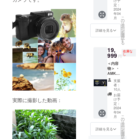
け予
×2 ・充
※一般販
定：
電ケー
2024
売予定
年04
ブル×2
価格
こ
月
・レン
40,999
の
リ
ズ
円。
タ
ー
キャッ
ン
詳細を見る
を
プ×2 ・
選
択
スト
す
る
ラップ
19,
×2 ・レ
在庫な
ンズ
999
し
円
フード
＜内容
×2 ・日
物＞ ・
本語版
AMKOV
取扱説
R5本体
明書×2
支援
×1 ・
※送料込
者：
1300m
の価格
10人
Ahバッ
となり
お届
テリー
ます。
け予
実際に撮影した動画：
×1 ・充
※一般販
定：
電ケー
2024
売予定
年04
ブル×1
価格
こ
月
・レン
81,998
の
リ
ズ
円。
タ
ー
キャッ
ン
詳細を見る
を
プ×1 ・
選
択
スト
す