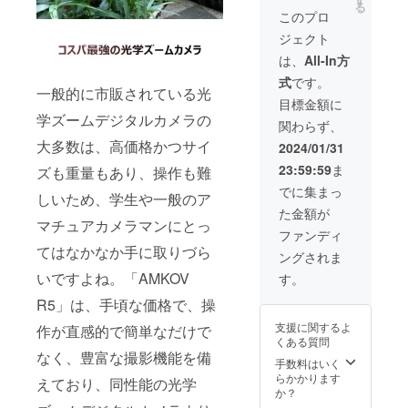
る
ラップ
このプロ
×1 ・レ
ジェクト
ンズ
フード
は、
All-In方
×1 ・日
式
です。
本語版
一般的に市販されている光
取扱説
目標金額に
明書×1
学ズームデジタルカメラの
関わらず、
※送料込
の価格
大多数は、高価格かつサイ
2024/01/31
となり
23:59:59
ま
ズも重量もあり、操作も難
ます。
※一般販
でに集まっ
しいため、学生や一般のア
売予定
た金額が
価格
マチュアカメラマンにとっ
40,999
ファンディ
円。
てはなかなか手に取りづら
ングされま
いですよね。「AMKOV
す。
R5」は、手頃な価格で、操
支援に関するよ
作が直感的で簡単なだけで
くある質問
なく、豊富な撮影機能を備
手数料はいく
らかかります
えており、同性能の光学
か？