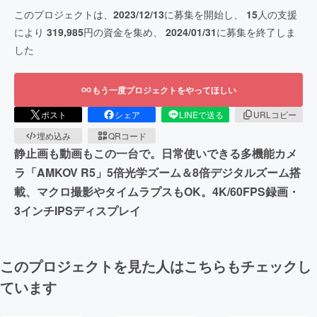
このプロジェクトは、
2023/12/13
に募集を開始し、
15
人の支援
により
319,985
円の資金を集め、
2024/01/31
に募集を終了しま
した
もう一度プロジェクトをやってほしい
ポスト
シェア
LINEで送る
URLコピー
埋め込み
QRコード
静止画も動画もこの一台で。日常使いできる多機能カメ
ラ「AMKOV R5」5倍光学ズーム＆8倍デジタルズーム搭
載、マクロ撮影やタイムラプスもOK。4K/60FPS録画・
3インチIPSディスプレイ
このプロジェクトを見た人はこちらもチェックし
ています