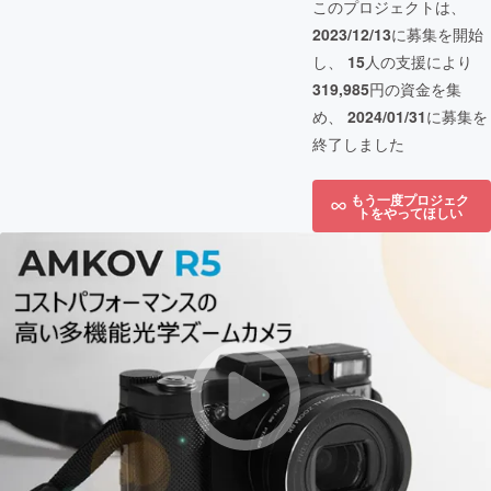
このプロジェクトは、
2023/12/13
に募集を開始
し、
15
人の支援により
319,985
円の資金を集
め、
2024/01/31
に募集を
終了しました
もう一度プロジェク
トをやってほしい