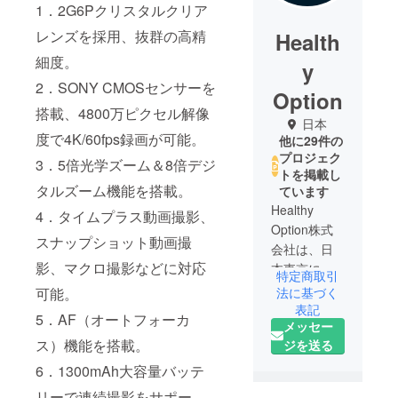
1．2G6Pクリスタルクリア
レンズを採用、抜群の高精
Health
細度。
y
2．SONY CMOSセンサーを
Option
搭載、4800万ピクセル解像
日本
度で4K/60fps録画が可能。
他に29件の
プロジェク
3．5倍光学ズーム＆8倍デジ
トを掲載し
タルズーム機能を搭載。
ています
Healthy
4．タイムプラス動画撮影、
Option株式
スナップショット動画撮
会社は、日
影、マクロ撮影などに対応
本東京に設
特定商取引
立され、ア
法に基づく
可能。
メリカ・カ
表記
5．AF（オートフォーカ
メッセー
リフォルニ
ス）機能を搭載。
ジを送る
アと中国・
深センが共
6．1300mAh大容量バッテ
同で作った
リーで連続撮影をサポー