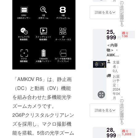
ウェア、3C
・レン
の
リ
ズ
デジタルな
タ
ー
キャッ
ン
詳細を見る
どの革新的
を
プ×1 ・
選
択
な商品に注
スト
す
る
ラップ
力して、国
25,
×1 ・レ
残り
内外のクラ
ンズ
999
150
円
ウドファン
フード
＜内容
×1 ・日
ディング
物＞ ・
本語版
サービスを
AMKOV
取扱説
R5本体
明書×1
ワンストッ
支援
×1 ・
※送料込
者：
プで提供し
1300m
の価格
0人
ておりま
Ahバッ
となり
お届
「AMKOV R5」は、静止画
テリー
ます。
け予
す。
×1 ・充
※一般販
定：
（DC）と動画（DV）機能
電ケー
2024
売予定
年04
ブル×1
価格
を組み合わせた多機能光学
こ
月
・レン
40,999
の
リ
ズ
円。
タ
ズームカメラです。
ー
キャッ
ン
詳細を見る
を
プ×1 ・
2G6Pクリスタルクリアレン
選
択
スト
す
る
ズを採用し、マクロ撮影機
ラップ
28,
×1 ・レ
残り
能を搭載。5倍の光学ズーム
ンズ
999
1,000
円