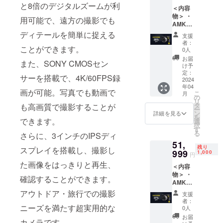
フード
と8倍のデジタルズームが利
＜内容
×1 ・日
物＞ ・
本語版
用可能で、遠方の撮影でも
AMKOV
取扱説
R5本体
明書×1
ディテールを簡単に捉える
支援
×1 ・
※送料込
者：
1300m
ことができます。
の価格
0人
Ahバッ
となり
お届
また、SONY CMOSセン
テリー
ます。
け予
×1 ・充
※一般販
定：
サーを搭載で、4K/60FPS録
電ケー
2024
売予定
年04
ブル×1
価格
画が可能。写真でも動画で
こ
月
・レン
40,999
の
リ
ズ
円。
タ
も高画質で撮影することが
ー
キャッ
ン
詳細を見る
を
プ×1 ・
できます。
選
択
スト
す
る
さらに、3インチのIPSディ
ラップ
51,
×1 ・レ
残り
スプレイを搭載し、撮影し
ンズ
999
1,000
円
フード
た画像をはっきりと再生、
＜内容
×1 ・日
物＞ ・
本語版
確認することができます。
AMKOV
取扱説
R5本体
明書×1
アウトドア・旅行での撮影
支援
×2 ・
※送料込
者：
1300m
ニーズを満たす超実用的な
の価格
0人
Ahバッ
となり
お届
カメラです。
テリー
ます。