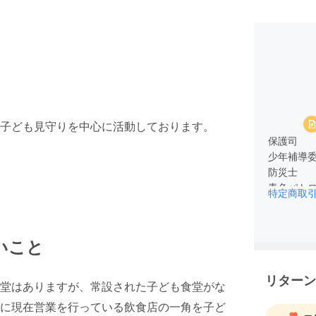
子ども見守りを中心に活動しております。
保護司
少年補導
防災士
青色パト
特定商取
いこと
リターン
堂はありますが、常設された子ども食堂がな
に現在営業を行っている飲食店の一角を子ど