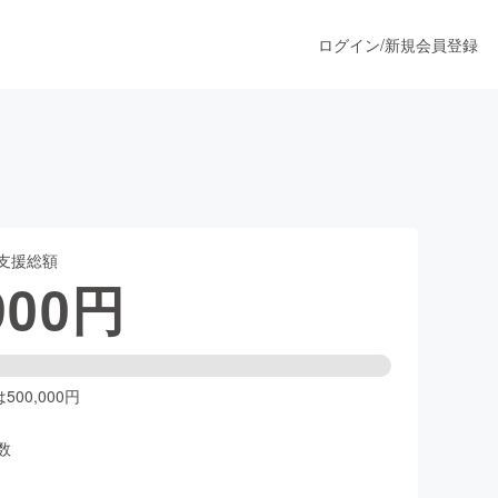
ログイン
/
新規会員登録
うすぐ公開されます
支援総額
プロダクト
900
円
ファッション
スポーツ
00,000円
数
ア
ソーシャルグッド
人