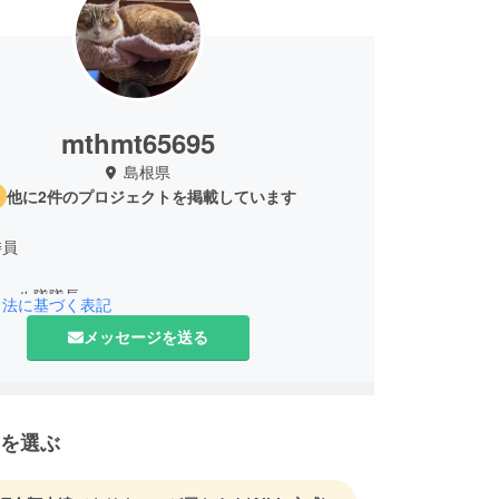
mthmt65695
島根県
他に2件のプロジェクトを掲載しています
委員
ロール隊隊長
引法に基づく表記
メッセージを送る
を選ぶ