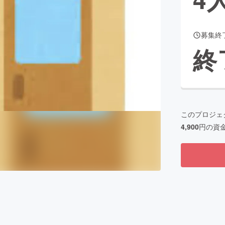
募集終
CAMPFIRE for Social Good
CAMPFIRE Creation
終
CAMPFIREふるさと納税
machi-ya
コミュニティ
このプロジェ
4,900
円の資