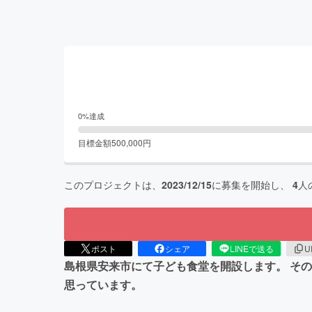
0
%達成
目標金額
500,000
円
このプロジェクトは、
2023/12/15
に募集を開始し、
4
人
ポスト
シェア
LINEで送る
U
島根県安来市にて子ども食堂を開設します。 その
思っています。