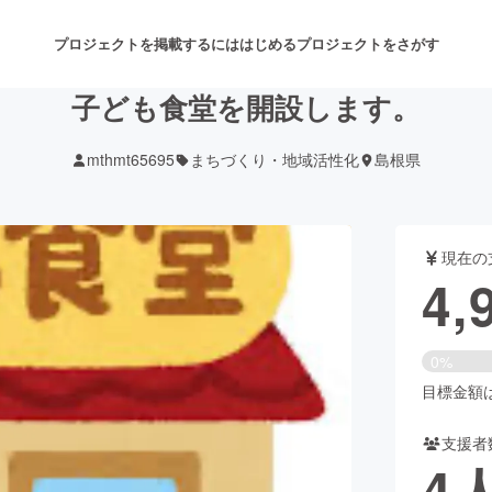
プロジェクトを掲載するには
はじめる
プロジェクトをさがす
子ども食堂を開設します。
mthmt65695
まちづくり・地域活性化
島根県
注目のリターン
注目の新着プロジェクト
募集終了が近いプロジェクト
も
現在の
音楽
舞台・パフォーマンス
4,
ゲーム・サービス開発
フード・飲食店
0%
書籍・雑誌出版
アニメ・漫画
目標金額は5
支援者
チャレンジ
ビューティー・ヘルスケ
4