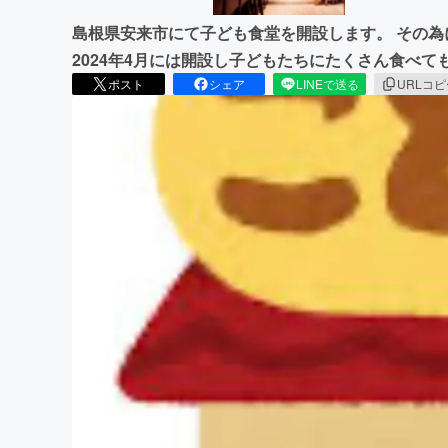
島根県安来市にて子ども食堂を開設します。 その
2024年4月には開設し子どもたちにたくさん食べ
ポスト
シェア
LINEで送る
URLコ