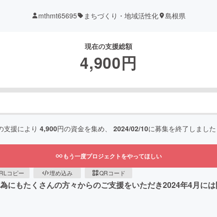
mthmt65695
まちづくり・地域活性化
島根県
現在の支援総額
4,900
円
の支援により
4,900
円の資金を集め、
2024/02/10
に募集を終了しました
もう一度プロジェクトをやってほしい
RLコピー
埋め込み
QRコード
為にもたくさんの方々からのご支援をいただき2024年4月に