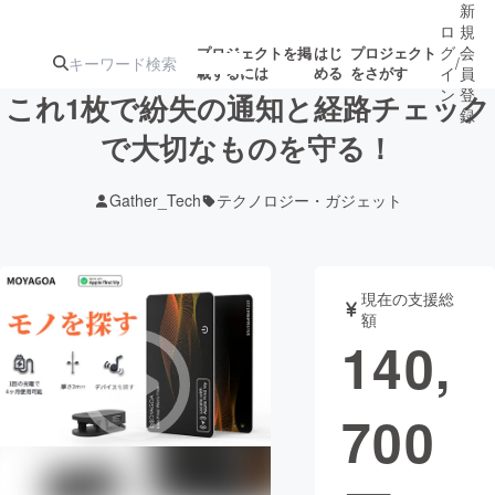
新
ロ
規
グ
会
プロジェクトを掲
はじ
プロジェクト
/
載するには
める
をさがす
イ
員
ン
登
これ1枚で紛失の通知と経路チェック
録
で大切なものを守る！
人気のプロ
注目のリ
注目の新着プロ
募集終了が近いプ
もうすぐ公開
Gather_Tech
テクノロジー・ガジェット
ジェクト
ターン
ジェクト
ロジェクト
されます
アート・写真
音楽
現在の支援総
額
140,
テクノロジー・ガジェット
ゲーム・サ
700
映像・映画
書籍・雑誌
ビジネス・起業
チャレンジ