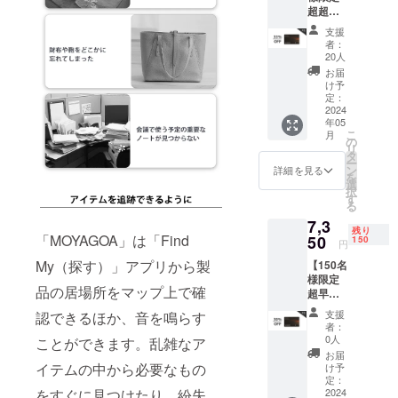
超超早
で皆様にお
割
支援
届けするた
33％OF
者：
F】カー
めの、日本
20人
ド型紛
お届
市場進出を
失防止
け予
サポートし
タグ
定：
「MOY
2024
ています。
年05
AGOA
こ
月
」×1 定
の
リ
価:10,5
製品の販売
タ
ー
00円
ン
詳細を見る
だけでなく
を
（税
選
択
運営にまで
込） ※
す
る
送料無
関わること
7,3
料（日
残り
で、日本の
本国内
「MOYAGOA」は「Find
50
150
円
皆様のニー
限定）
My（探す）」アプリから製
【150名
内容
ズを十分に
様限定
物： ・
品の居場所をマップ上で確
満たす製品
超早割
「MOY
30％OF
AGOA
をご提供し
支援
認できるほか、音を鳴らす
F】カー
」×1 ・
者：
続けること
ド型紛
日本語
0人
ことができます。乱雑なア
が弊社の目
失防止
取扱説
お届
タグ
明書×1
イテムの中から必要なもの
け予
標となって
「MOY
定：
おります。
AGOA
2024
をすぐに見つけたり、紛失