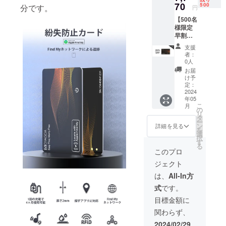
限定）
70
500
分です。
円
内容
【500名
物： ・
様限定
「MOY
早割
AGOA
26％OF
」×1 ・
支援
F】カー
日本語
者：
ド型紛
取扱説
0人
失防止
明書×1
お届
タグ
け予
「MOY
定：
AGOA
2024
年05
」×1 定
こ
月
価:10,5
の
リ
00円
タ
ー
（税
ン
詳細を見る
を
込） ※
選
択
送料無
す
る
料（日
このプロ
本国内
ジェクト
限定）
内容
は、
All-In方
物： ・
式
です。
「MOY
AGOA
目標金額に
」×1 ・
関わらず、
日本語
取扱説
2024/02/29