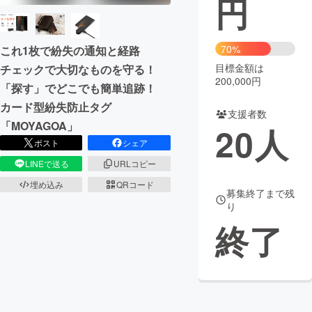
円
まちづくり・地域活性化
70%
これ1枚で紛失の通知と経路
目標金額は
チェックで大切なものを守る！
CAMPFIRE for Social Good
CAMPFIRE Creation
200,000円
「探す」でどこでも簡単追跡！
CAMPFIREふるさと納税
machi-ya
コミュニティ
カード型紛失防止タグ
支援者数
「MOYAGOA」
20
人
ポスト
シェア
LINEで送る
URLコピー
埋め込み
QRコード
募集終了まで残
り
終了