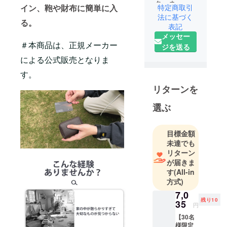
ターネット
特定商取引
イン、鞄や財布に簡単に入
を活用した
法に基づく
る。
スマートな
表記
メッセー
次世代ライ
＃本商品は、正規メーカー
ジを送る
フスタイル
を提案する
による公式販売となりま
企業とし
す。
て、皆様に
リターンを
斬新でユ
ニークな商
選ぶ
品をお届け
します。
目標金額
未達でも
そのため弊
リターン
社は数多く
が届きま
の海外メー
す
(All-in
方式)
カーと代理
店契約を結
7,0
残り10
35
び、価値あ
円
る商品を価
【30名
様限定
値ある価格