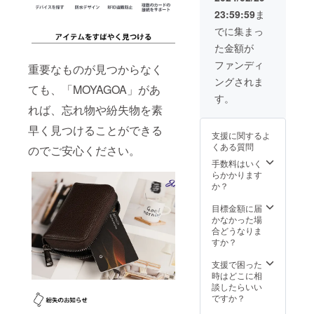
明書×1
23:59:59
ま
でに集まっ
た金額が
ファンディ
重要なものが見つからなく
ングされま
ても、「MOYAGOA」があ
す。
れば、忘れ物や紛失物を素
早く見つけることができる
支援に関するよ
くある質問
のでご安心ください。
手数料はいく
らかかります
か？
目標金額に届
かなかった場
合どうなりま
すか？
支援で困った
時はどこに相
談したらいい
ですか？