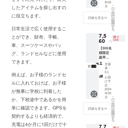
年05
」×1 定
こ
月
したアイテムを探し出すの
価:10,5
の
製品及び配
リ
00円
タ
に役立ちます。
ー
送に関する
（税
ン
詳細を見る
を
込） ※
選
お問い合わ
択
送料無
す
日常生活で広く使用するこ
せ→Eメー
る
料（日
7,5
ル：
本国内
とができ、財布、手帳、
残り
限定）
60
300
support@gat
円
内容
車、スーツケースやバッ
her-tech.jp
【300名
物： ・
様限定
グ、ランドセルなどに使用
「MOY
超早割
AGOA
できます。
28％OF
」×1 ・
支援
F】カー
日本語
者：
ド型紛
取扱説
0人
例えば、お子様のランドセ
失防止
明書×1
お届
タグ
け予
ルに入れておけば、お子様
「MOY
定：
AGOA
2024
が無事に学校に到着した
年05
」×1 定
こ
月
価:10,5
か、下校途中であるかを簡
の
リ
00円
タ
ー
単に確認できます。GPSを
（税
ン
詳細を見る
を
込） ※
選
択
契約するよりも経済的で、
送料無
す
る
料（日
充電は4か月に1回だけで十
7,7
本国内
残り