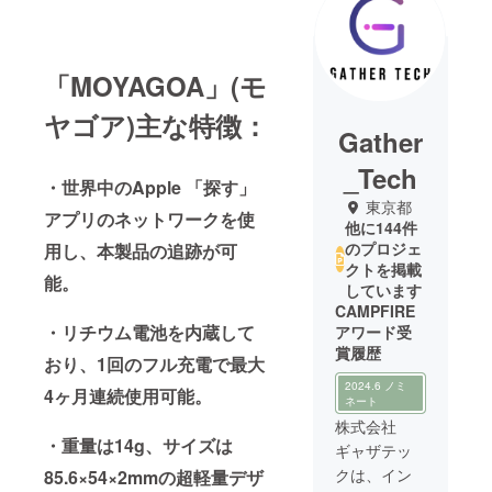
「MOYAGOA」(モ
ヤゴア)主な特徴：
Gather
_Tech
・世界中のApple 「探す」
東京都
アプリのネットワークを使
他に144件
のプロジェ
用し、本製品の追跡が可
クトを掲載
能。
しています
CAMPFIRE
・リチウム電池を内蔵して
アワード受
賞履歴
おり、1回のフル充電で最大
2024.6 ノミ
4ヶ月連続使用可能。
ネート
株式会社
・重量は14g、サイズは
ギャザテッ
クは、イン
85.6×54×2mmの超軽量デザ