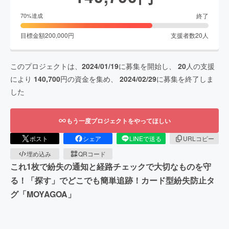
終了
70
%達成
目標金額
200,000
円
支援者数
20
人
このプロジェクトは、
2024/01/19
に募集を開始し、
20
人の支援
により
140,700
円の資金を集め、
2024/02/29
に募集を終了しま
した
もう一度プロジェクトをやってほしい
ポスト
シェア
LINEで送る
URLコピー
埋め込み
QRコード
これ1枚で紛失の通知と経路チェックで大切なものを守
る！「探す」でどこでも簡単追跡！カード型紛失防止タ
グ「MOYAGOA」