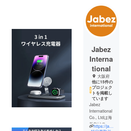
Jabez
Interna
tional
大阪府
他に15件の
プロジェク
トを掲載し
ています
Jabez
International
Co., Ltdは海
外向けの貿
https://jabezkr.imweb.me/
易業務を主