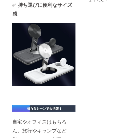
状況、
✅
持ち運びに便利なサイズ
使用部
材の供
感
給状
況、製
造工程
上の都
合によ
り出荷
時期が
遅れる
場合が
ありま
す。 ※
保証期
間は24
か月間
となっ
ており
ます。
自宅やオフィスはもちろ
ん、旅行やキャンプなど