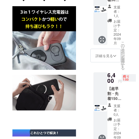
ングにてプ
名】
支援
3in1充
ロジェクト
者：
電器 1
1人
参加中で
個 韓国
お届
す。
内定価
け予
7,900円
定：
→
2024
年09
5,900円
こ
月
(税込
の
リ
み・関
タ
ー
税込み)
ン
詳細を見る
を
◇セッ
選
択
ト内容
す
る
3in1充
6,4
電器 1
残り
台 USB-
00
150
円
C to C
【超早
ケーブ
割・先
ル 1個
着150
取扱説
名】
明書(英
支援
3in1充
文) ※送
者：
電器 1
料込み
0人
個 韓国
の価格
お届
内定価
です。
け予
7,900円
※使用感
定：
→
2024
等に関
年09
6,400円
する返