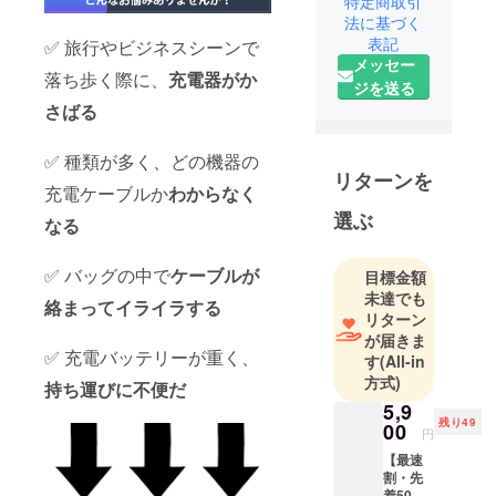
特定商取引
に行ってい
法に基づく
表記
✅ 旅行やビジネスシーンで
ます。海外
メッセー
の良い製品
落ち歩く際に、
充電器がか
ジを送る
を日本に輸
さばる
入し、一人
でも多くの
✅ 種類が多く、どの機器の
お客様によ
リターンを
充電ケーブルか
わからなく
り良いもの
を提供して
選ぶ
なる
いく事を目
指しており
✅ バッグの中で
ケーブルが
目標金額
ます。 そし
未達でも
絡まってイライラする
て現在、日
リターン
本国内での
が届きま
✅ 充電バッテリーが重く、
す
(All-in
販売・販路
方式)
拡大の為
持ち運びに不便だ
5,9
に、各種認
残り49
00
証の取得及
円
びクラウド
【最速
割・先
ファンディ
着50