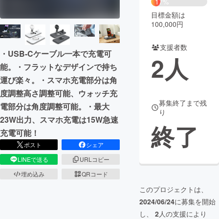
17%
目標金額は
まちづくり・地域活性化
100,000円
支援者数
CAMPFIRE for Social Good
CAMPFIRE Creation
・USB-Cケーブル一本で充電可
2
人
CAMPFIREふるさと納税
machi-ya
コミュニティ
能。・フラットなデザインで持ち
運び楽々。・スマホ充電部分は角
度調整高さ調整可能、ウォッチ充
募集終了まで残
電部分は角度調整可能。・最大
り
23W出力、スマホ充電は15W急速
終了
充電可能！
ポスト
シェア
LINEで送る
URLコピー
埋め込み
QRコード
このプロジェクトは、
2024/06/24
に募集を開始
し、
2
人の支援により