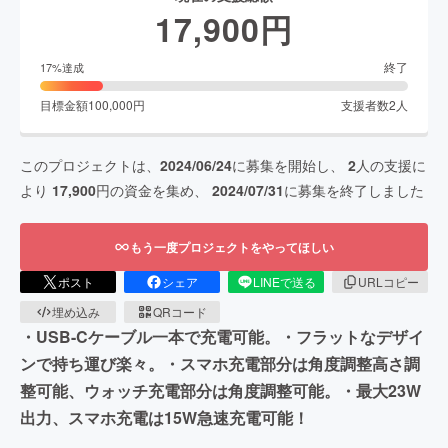
17,900
円
終了
17
%達成
目標金額
100,000
円
支援者数
2
人
このプロジェクトは、
2024/06/24
に募集を開始し、
2
人の支援に
より
17,900
円の資金を集め、
2024/07/31
に募集を終了しました
もう一度プロジェクトをやってほしい
ポスト
シェア
LINEで送る
URLコピー
埋め込み
QRコード
・USB-Cケーブル一本で充電可能。・フラットなデザイ
ンで持ち運び楽々。・スマホ充電部分は角度調整高さ調
整可能、ウォッチ充電部分は角度調整可能。・最大23W
出力、スマホ充電は15W急速充電可能！