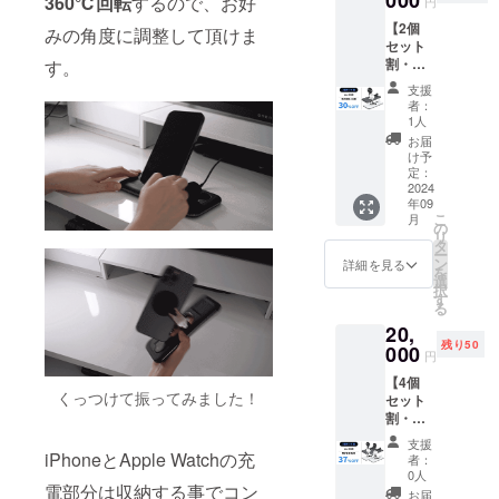
000
360℃回転
するので、お好
円
C to C
色合い
ださ
【2個
ケーブ
みの角度に調整して頂けま
が、
い。 ※
セット
ル 1個
ディス
ご注文
割・先
す。
取扱説
プレイ
状況、
着200
明書(英
の見え
使用部
支援
名】
文) ※送
方で
材の供
者：
3in1充
料込み
違って
1人
給状
電器 2
の価格
見える
況、製
お届
個 韓国
です。
場合が
け予
造工程
内定価
※使用感
定：
ありま
上の都
15,800
2024
等に関
す。 ※
合によ
年09
円 →
する返
各部名
り出荷
こ
月
11,000
品・返
の
称、使
時期が
リ
円 (税込
金はお
タ
用は変
遅れる
ー
み・関
受けい
ン
更にな
詳細を見る
場合が
を
税込み)
たしか
選
る場合
ありま
択
◇セッ
ねま
す
がござ
す。 ※
る
ト内容
す。 ※
います
保証期
20,
3in1充
カラー
が、ご
間は24
残り50
電器 2
000
などの
了承く
か月間
円
台 USB-
色合い
ださ
となっ
【4個
C to C
が、
い。 ※
ており
くっつけて振ってみました！
セット
ケーブ
ディス
ご注文
ます。
割・先
ル 2個
プレイ
状況、
着50
取扱説
の見え
使用部
支援
名】
明書(英
iPhoneとApple Watchの充
方で
材の供
者：
3in1充
文) ※送
違って
0人
給状
電部分は収納する事でコン
電器 4
料込み
見える
況、製
お届