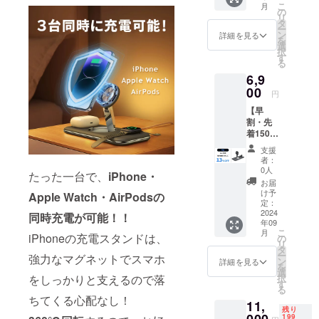
こ
月
(税込
品・返
の
リ
み・関
金はお
タ
ー
税込み)
受けい
ン
詳細を見る
を
◇セッ
たしか
選
択
ト内容
ねま
す
る
3in1充
す。 ※
6,9
電器 1
カラー
台 USB-
00
などの
円
C to C
色合い
【早
ケーブ
が、
割・先
ル 1個
ディス
着150
取扱説
プレイ
名】
明書(英
の見え
支援
3in1充
文) ※送
方で
者：
電器 1
料込み
違って
0人
たった一台で、
iPhone・
個 韓国
の価格
見える
お届
内定価
です。
場合が
け予
Apple Watch・AirPodsの
7,900円
※使用感
定：
ありま
→
2024
等に関
同時充電が可能！！
す。 ※
年09
6,900円
する返
各部名
こ
月
(税込
iPhoneの充電スタンドは、
品・返
の
称、使
リ
み・関
金はお
タ
用は変
ー
強力なマグネットでスマホ
税込み)
受けい
ン
更にな
詳細を見る
を
◇セッ
たしか
選
る場合
をしっかりと支えるので落
択
ト内容
ねま
す
がござ
る
3in1充
す。 ※
います
ちてくる心配なし！
11,
電器 1
カラー
が、ご
残り
台 USB-
などの
199
了承く