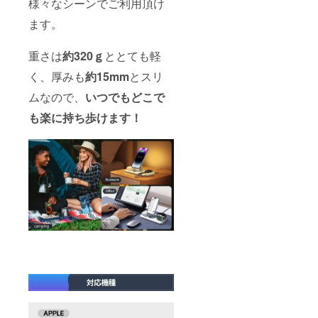
様々なシーンでご利用頂け
ます。
重さは
約320ｇ
ととても軽
く、厚みも
約15mm
とスリ
ムなので、
いつでもどこで
も楽に持ち歩けます！