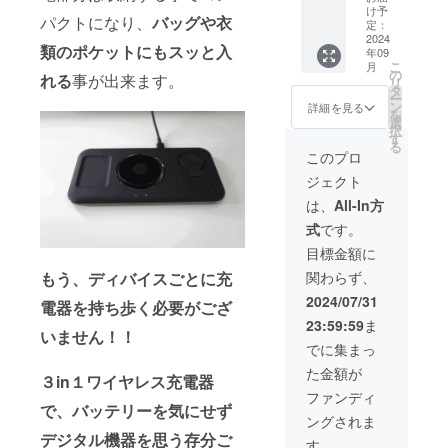
個 韓国
の価格
場合が
け予
造工程
パクトになり、
バッグや衣
内定価
です。
定：
ありま
上の都
31,600
2024
※使用感
す。 ※
合によ
類のポケットにもスッと入
年09
円 →
等に関
各部名
り出荷
こ
月
20,000
する返
の
称、使
時期が
れる
事が出来ます。
リ
円 (税込
品・返
タ
用は変
遅れる
ー
み・関
金はお
ン
更にな
詳細を見る
場合が
を
税込み)
受けい
選
る場合
ありま
択
◇セッ
たしか
す
がござ
す。 ※
る
ト内容
ねま
います
このプロ
保証期
3in1充
す。 ※
が、ご
間は24
ジェクト
電器 4
カラー
了承く
か月間
台 USB-
などの
ださ
は、
All-In方
となっ
C to C
色合い
い。 ※
ており
式
です。
ケーブ
が、
ご注文
ます。
ル 4個
ディス
状況、
目標金額に
取扱説
プレイ
使用部
もう、ディバイスごとに充
関わらず、
明書(英
の見え
材の供
文) ※送
方で
給状
2024/07/31
電器を持ち歩く必要がござ
料込み
違って
況、製
23:59:59
ま
の価格
見える
造工程
いません！！
です。
場合が
上の都
でに集まっ
※使用感
ありま
合によ
た金額が
等に関
す。 ※
３in１ワイヤレス充電器
り出荷
する返
各部名
時期が
ファンディ
品・返
で、バッテリーを気にせず
称、使
遅れる
ングされま
金はお
用は変
場合が
デジタル機器を思う存分ご
受けい
更にな
ありま
す。