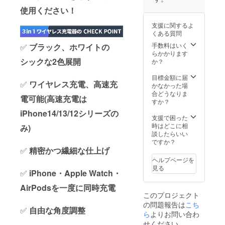
たしか
る場合
す。 ※
使用ください！
ねま
がござ
保証期
す。 ※
います
間は24
支援に関するよ
カラー
が、ご
か月間
くある質問
などの
了承く
となっ
色合い
ださ
手数料はいく
✅
ブラック、ホワイトの
ており
が、
い。 ※
らかかります
ます。
ディス
シックな2色展開
ご注文
か？
プレイ
状況、
の見え
使用部
目標金額に届
✅
ワイヤレス充電、高速充
方で
材の供
かなかった場
違って
給状
合どうなりま
電可能(高速充電は
見える
況、製
すか？
場合が
造工程
iPhone14/13/12シリーズの
ありま
上の都
支援で困った
す。 ※
合によ
時はどこに相
み)
各部名
り出荷
談したらいい
称、使
時期が
ですか？
用は変
✅
精密かつ繊細な仕上げ
遅れる
更にな
場合が
ヘルプページを
る場合
ありま
見る
✅
iPhone・Apple Watch・
がござ
す。 ※
います
保証期
AirPodsを一度に同時充電
が、ご
間は24
このプロジェクト
了承く
か月間
の問題報告は
こち
ださ
となっ
✅
自由な角度調整
い。 ※
ら
よりお問い合わ
ており
ご注文
ます。
せください