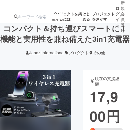
新
ロ
規
グ
会
プロジェクトを掲
はじ
プロジェクト
/
載するには
める
をさがす
イ
員
ン
登
コンパクト＆持ち運びスマートに！
録
機能と実用性を兼ね備えた3in1充電器
人気のプロ
注目のリ
注目の新着プロ
募集終了が近いプ
もうすぐ公開
Jabez International
プロダクト
その他
ジェクト
ターン
ジェクト
ロジェクト
されます
アート・写真
音楽
現在の支援総
額
17,9
テクノロジー・ガジェット
ゲーム・サ
00
円
映像・映画
書籍・雑誌
ビジネス・起業
チャレンジ