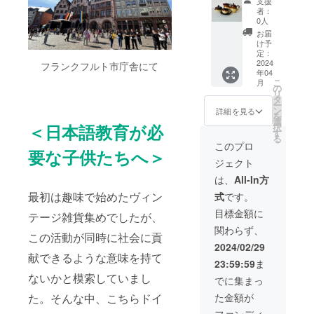
気にカ
er（フ
支援
ださ
入れ前
ださ
(カップ
ん。
る独特
フェや
者：
ッチェ
い。 ＊
の使用
い。 ＊
＆ソー
ヴィン
な風合
0人
レスト
ンロイ
販売サ
に伴う
販売サ
サー2
テージ
いと、
ランの
お届
ター）
イト
多少の
イト
客、
食器は
シック
け予
ような
、
Baseに
傷や経
Baseに
ポッ
同じデ
定：
な色使
おしゃ
Mitterte
てもそ
年劣化
てもそ
ト、
2024
ザイン
フランクフルト市庁舎にて
いは
れな雰
ich
の他の
なども
の他の
年04
シュ
でも作
きっと
囲気に
(ミッ
ライン
こ
あらか
月
ライン
ガー
られた
の
マッチ
変わ
タータ
ナップ
リ
じめご
ナップ
ポッ
年代や
タ
してく
り、食
イヒ),
の参考
ー
了承く
の参考
ト、ミ
使用感
ン
れるで
詳細を見る
事の時
etc ＊お
写真を
を
ださ
写真を
ルク
によっ
選
しょ
間がよ
写真は
＜日本語教育が必
ご覧い
択
い。 ＊
ご覧い
ピッ
て、色
す
う。そ
り特別
参考で
ただけ
る
販売サ
ただけ
チャー
合いや
ういっ
このプロ
なもの
す。銘
ます。
イト
要な子供たちへ＞
ます。
など)
質感が
たもの
になり
柄や形
参考リ
Baseに
ジェクト
参考リ
15980
微妙に
だけを
ます。
の指定
ン
てもそ
ン
円
異なり
Hoch
は、
All-In方
また
はでき
ク:https
の他の
ク:https
(15000
ます。
Lagerh
ヴィン
ませ
://fromg
最初は趣味で始めたヴィン
ライン
式
です。
://fromg
円 + 送
それぞ
ausが厳
テージ
ん。 ＊
.base.s
ナップ
.base.s
料) 相当
れが一
選して
目標金額に
食器
当
テージ雑貨集めでしたが、
hop
の参考
hop
こちら
点一点
お送り
は、通
ショッ
写真を
関わらず、
はHoch
違う個
したい
この活動が同時に社会に貢
常より
プでは
ご覧い
Lagerh
性を
と思い
2024/02/29
もやや
全ての
ただけ
aus一押
持って
献できるような意味を持て
ます。
ずっし
商品が
ます。
23:59:59
ま
しの
おり、
こちら
りとし
生産か
参考リ
ないかと模索していまし
ティー/
同じも
のリ
でに集まっ
た重み
ら年月
ン
コー
のが1つ
ターン
を感じ
の経過
ク:https
た。そんな中、こちらドイ
た金額が
ヒータ
として
はお皿2
ること
した
://fromg
イムの
ない、
枚セッ