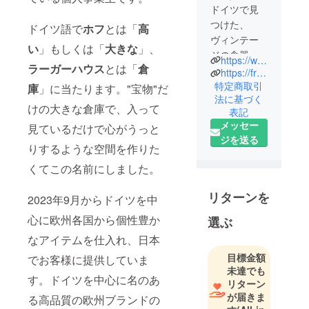
ドイツで見
つけた、
ドイツ語で
ホフ
とは「
高
ヴィンテー
い
」もしくは「
大きな
」、
ジの食器を
https://www.instagram.com/hoch_lagerhaus_vintage/
ラーガーハウス
とは「
倉
販売してい
https://fromg.base.shop/about
ます。Made
特定商取引
庫
」に当たります。"宝物"だ
法に基づく
in Germany
けの大きな倉庫で、入って
表記
の商品はデ
メッセー
見ているだけで心がうっと
ザイン性も
ジを送る
高く、日本
りするような空間を作りた
ではなかな
くてこの名前にしました。
か手に入ら
ないユニー
リターンを
2023年9月からドイツを中
クなものも
心に欧州各国から個性豊か
選ぶ
たくさんあ
ります。そ
なアイテムを仕入れ、日本
んなドイツ
目標金額
でお客様に提供していま
の製品の一
未達でも
す。ドイツを中心に名のあ
部ではあり
リターン
が届きま
ますが、日
る高品質の欧州ブランドの