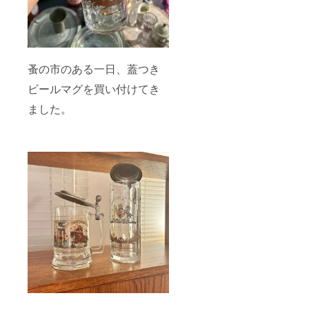
hop
い。 ＊
バリア
販売サ
食器
イト
(Hutsch
Baseに
enreuth
てもそ
er（フ
の他の
ッチェ
蚤の市のある一日、蓋つき
ライン
ンロイ
ナップ
ター）
ビールマグを買い付けてき
の参考
、
写真を
ました。
Mitterte
ご覧い
ich
ただけ
(ミッ
ます。
タータ
参考リ
イヒ),
ン
etc ＊お
ク:https
写真は
://fromg
参考で
.base.s
す。銘
hop
柄や形
の指定
はでき
ませ
ん。 ＊
販売サ
イト
Baseに
てもそ
の他の