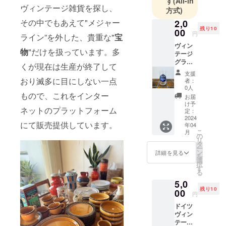
す
(All-in
本のみなさ
ヴィンテージ雑貨を探し、
方式)
まにお届け
その中でもあえて"メジャー
2,0
したいなと
残り10
00
円
思い、お店
ライン”を外した、貴重な"
宝
ヴィン
をはじめま
物
"だけを扱っています。多
テージ
した。
グラス
くが現在は生産が終了して
0.2l 2本
支援
セッ
おり滅多に目にしない一点
ドイツ在住
者：
ト
0人
の妹と日本
2980 円
もので、これをインター
お届
在住の姉の
(2000円
け予
ネットのプラットフォーム
+ 送料)
定：
姉妹で運営
相当 ド
2024
にて販売提供しています。
していま
年04
イツは
こ
月
ビール
す。気に
の
リ
の本
タ
入った物が
ー
場。
ン
詳細を見る
を
見つかっ
500ml
選
択
が基本
す
て、愛用し
る
です
てもらえた
5,0
が、ケ
残り10
らとっても
ルンな
00
円
ど中に
嬉しいで
ドイツ
は小さ
ヴィン
いグラ
テージ
スでグ