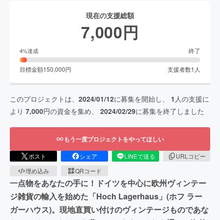
現在の支援総額
7,000
円
終了
4
%達成
目標金額
150,000
円
支援者数
1
人
このプロジェクトは、
2024/01/12
に募集を開始し、
1
人の支援に
より
7,000
円の資金を集め、
2024/02/29
に募集を終了しました
もう一度プロジェクトをやってほしい
ポスト
シェア
LINEで送る
URLコピー
埋め込み
QRコード
一点物をあなたの手に！ドイツを中心に欧州ヴィンテー
ジ雑貨の輸入を始めた「Hoch Lagerhaus」(ホフ ラー
ガーハウス)。現地直買い付けのヴィンテージものであな