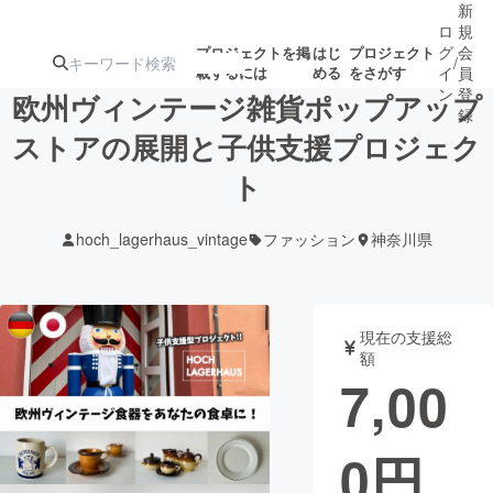
新
ロ
規
グ
会
プロジェクトを掲
はじ
プロジェクト
/
載するには
める
をさがす
イ
員
ン
登
欧州ヴィンテージ雑貨ポップアップ
録
ストアの展開と子供支援プロジェク
ト
人気のプロ
注目のリ
注目の新着プロ
募集終了が近いプ
もうすぐ公開
ジェクト
ターン
ジェクト
ロジェクト
されます
hoch_lagerhaus_vintage
ファッション
神奈川県
アート・写真
音楽
現在の支援総
テクノロジー・ガジェット
ゲーム・サ
額
7,00
映像・映画
書籍・雑誌
0
円
ビジネス・起業
チャレンジ