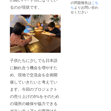
トにな
参考リ
の問題報告は
こち
hal
また
タータ
りま
ン
るのが現状です。
(ローゼ
ら
よりお問い合わ
ヴィン
イヒ),
す。 ＊
ク:https
ンター
テージ
etc ＊お
せください
参考代
://fromg
ル),
食器
写真は
表ブラ
.base.s
Villeroy
は、通
参考で
ンド:
hop
& Boch
常より
す。銘
Rosent
(ビレロ
もやや
柄や形
hal
イ ボッ
ずっし
の指定
(ローゼ
ホ), バ
りとし
はでき
ンター
バリア
た重み
ませ
ル),
食器
を感じ
ん。 ＊
Villeroy
(Hutsch
ること
販売サ
& Boch
enreuth
ができ
イト
(ビレロ
er（フ
高級感
Baseに
イ ボッ
ッチェ
をも感
てもそ
ホ), バ
子供たちに少しでも日本語
ンロイ
じさせ
の他の
バリア
ター）
てくれ
に触れ合う機会を増やすた
ライン
食器
、
ます。
ナップ
(Hutsch
Mitterte
め、現地で交流会を企画開
シンプ
の参考
enreuth
ich
ルなが
写真を
er（フ
催していきたいと考えてい
(ミッ
らシッ
ご覧い
ッチェ
タータ
クで高
ただけ
ンロイ
ます。今回のプロジェクト
イヒ),
級感を
ます。
ター）
etc ＊お
感じる
参考リ
、
の売り上げの5%をそのため
写真は
ような
ン
Mitterte
参考で
デザイ
ク:https
の場所の確保や協力できる
ich
す。銘
ンのも
://fromg
(ミッ
柄や形
ボランティアへの声掛けを
のを、
.base.s