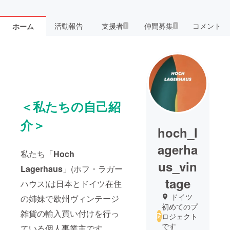
活動報告
支援者
仲間募集
コメント
ホーム
1
1
＜私たちの自己紹
介＞
hoch_l
agerha
私たち「
Hoch
us_vin
Lagerhaus
」(ホフ・ラガー
tage
ハウス)は日本とドイツ在住
ドイツ
の姉妹で欧州ヴィンテージ
初めてのプ
雑貨の輸入買い付けを行っ
ロジェクト
です
ている個人事業主です。