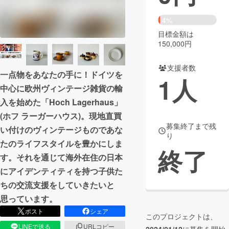
まちづくり・地域活性化
4%
目標金額は
150,000円
CAMPFIRE for Social Good
CAMPFIRE Creation
CAMPFIREふるさと納税
machi-ya
コミュニティ
支援者数
一点物をあなたの手に！ドイツを
1
人
中心に欧州ヴィンテージ雑貨の輸
入を始めた「Hoch Lagerhaus」
(ホフ ラーガーハウス)。現地直買
募集終了まで残
い付けのヴィンテージものであな
り
たのライフスタイルを豊かにしま
終了
す。それを通じて海外在住の日本
にアイデンティティを持つ子供た
ちの交流支援をしていきたいと
思っています。
ポスト
シェア
このプロジェクトは、
LINEで送る
URLコピー