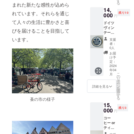
合いや
す
ブラン
柄や形
、
柄や形
る
まれた新たな感性が込めら
かが誕
質感が
ドや製
の指定
Mitterte
の指定
14,
生日を
微妙に
造元の
はでき
ich
はでき
れています。それらを通じ
残り10
迎える
000
異なり
情報が
ませ
円
(ミッ
ませ
と、迎
ます。
はっき
ん。 ＊
タータ
て人々の生活に豊かさと喜
ん。 ＊
ドイツ
えた人
それぞ
りした
当
イヒ),
当
ヴィン
自身が
れが一
ものを
びを届けることを目指して
ショッ
etc ＊お
ショッ
テージ
ケーキ
点一点
厳選し
プでは
写真は
プでは
メイン
を家で
違う個
います。
てお届
全ての
支援
参考で
全ての
皿 24-
焼いて
性を
けしま
者：
商品が
す。銘
商品が
26cm
皆にふ
持って
0人
す。 ＊
生産か
柄や形
生産か
(ブラン
るまう
おり、
参考代
お届
ら年月
の指定
ら年月
ド) 4
ことが
同じも
け予
表ブラ
の経過
はでき
の経過
枚
一般的
定：
のが1つ
ンド:
した
ませ
した
14980
2024
です。
として
Rosent
ヴィン
ん。 ＊
ヴィン
年04
円
色鮮や
ない、
hal
テージ
当
こ
テージ
月
(14000
かな洋
の
あなた
(ローゼ
品で
ショッ
リ
品で
円 + 送
菓子だ
タ
だけの
ンター
す。 仕
プでは
ー
す。 仕
料) 相当
けでな
ン
特別感
詳細を見る
ル),
入れ前
全ての
を
入れ前
イース
く、繊
選
が味わ
Villeroy
の使用
商品が
択
の使用
ターや
細な和
す
えま
& Boch
に伴う
生産か
る
に伴う
蚤の市の様子
クリス
菓子を
す。こ
(ビレロ
多少の
ら年月
多少の
15,
マスな
のせて
ういっ
イ ボッ
傷や経
の経過
傷や経
残り3
どのお
000
もヴィ
たもの
ホ), バ
円
年劣化
した
年劣化
祝いに
ンテー
が食卓
バリア
なども
ヴィン
なども
コー
はごち
ジ品に
に並ぶ
食器
あらか
テージ
あらか
ヒー or
そうが
しかな
だけ
(Hutsch
じめご
品で
じめご
ティー
欠かせ
い温か
で、一
enreuth
了承く
す。 仕
了承く
セット
ませ
みのあ