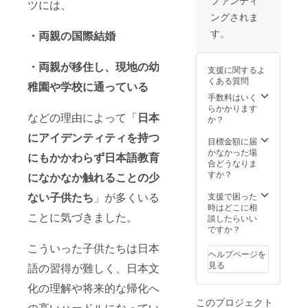
ファンディ
ができ
ヴィン
ツには、
.base.s
コンプ
あなた
トにな
高級感
テージ
hop
ングされま
リート
だけの
りま
をも感
品で
セット
特別感
す。 ＊
す。
じさせ
・両親の国際結婚
す。 仕
になり
が味わ
参考代
てくれ
入れ前
ます。
えま
表ブラ
ます。
の使用
シュ
す。こ
・両親が移住し、現地の幼
ンド:
シンプ
に伴う
支援に関するよ
ガー
ういっ
Rosent
ルなが
多少の
くある質問
ポッ
稚園や学校に通っている
たもの
hal
らシッ
傷や経
ト、ミ
が食卓
手数料はいく
(ローゼ
クで高
年劣化
ルク
に並ぶ
らかかります
ンター
級感を
なども
などの理由によって「
日本
ピッ
だけ
か？
ル),
感じる
あらか
チャー
で、一
Villeroy
ような
じめご
にアイデンティティを持つ
も同一
気にカ
目標金額に届
& Boch
デザイ
了承く
のデザ
フェや
かなかった場
(ビレロ
ンのも
にもかかわらず日本語教育
ださ
インで
レスト
合どうなりま
イ ボッ
のを、
い。 ＊
統一す
ランの
すか？
ホ), バ
になかなか触れることの少
Hoch
販売サ
ると、
ような
バリア
Lagerh
イト
より一
ない子供たち
」が多くいる
おしゃ
支援で困った
食器
ausが厳
Baseに
層高級
れな雰
時はどこに相
(Hutsch
選して
てもそ
ことに気づきました。
感が引
囲気に
談したらいい
enreuth
お届け
の他の
き立つ
変わ
ですか？
er（フ
しま
ライン
ことで
り、食
ッチェ
す。 こ
ナップ
こういった子供たちは日本
しょ
事の時
ンロイ
ちらの
ヘルプページを
の参考
う。 ＊
間がよ
ター）
リター
見る
写真を
語の習得が難しく、日本文
参考代
り特別
、
ンはメ
ご覧い
表ブラ
なもの
Mitterte
化の理解や将来的な帰化へ
イン皿2
ただけ
ンド:
になり
ich
枚セッ
ます。
このプロジェクト
Rosent
ます。
の高いハードルになってい
(ミッ