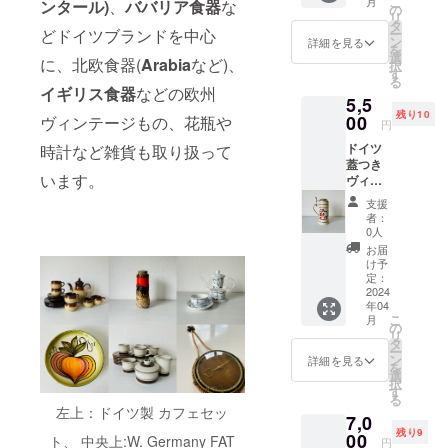
こ
月
ンタール)
、
ババリア食器
な
+ 送料)
な陶土
の
なグラ
リ
相当 ド
が取れ
タ
スで楽
どドイツブランドを中心
ー
イツで
たため
ン
しんで
詳細を見る
を
は誰か
言わ
選
はいか
に、北欧食器(
Arabia
など)、
択
が誕生
れ、
す
がで
る
日を迎
「ライ
しょう
イギリス食器
などの欧州
5,5
える
ン炻器
か？ 当
残り10
と、迎
00
ヴィンテージもの、花瓶や
（せっ
店では
円
えた人
き）」
おしゃ
ドイツ
時計など雑貨も取り扱って
自身が
として
れで小
蓋つき
ケーキ
発展を
粋な
います。
ヴィン
を家で
遂げま
ヴィン
テージ
焼いて
した。
テージ
支援
ビアマ
皆にふ
良質な
グラス
者：
グ
るまう
安定感
0人
を厳選
500ml 1
ことが
のある
してお
お届
個 6480
一般的
フォル
け予
届けし
円
です。
定：
ムと、
ます。
(5500円
2024
色鮮や
素朴で
＊お写
年04
+ 送料)
かな洋
ユニー
真は参
こ
月
相当
菓子だ
の
クなデ
考で
リ
ビール
けでな
タ
ザイン
す。銘
ー
ジョッ
く、繊
ン
が特徴
詳細を見る
柄や形
を
キの蓋
細な和
選
です。
の指定
択
付きの
菓子を
す
当店で
はでき
る
理由は
のせて
はこの
ませ
左上：ドイツ製 カフェセッ
7,0
諸説あ
もヴィ
ヴィン
ん。 ＊
残り9
るよう
00
ンテー
ト、 中央上:W. Germany FAT
テージ
当
円