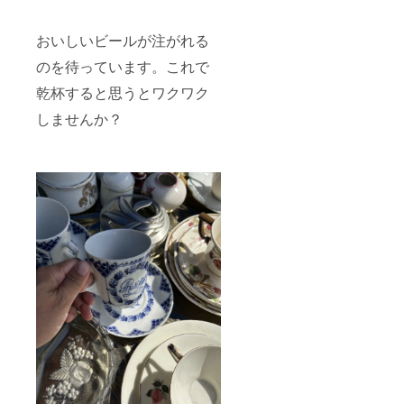
ライン
ナップ
おいしいビールが注がれる
の参考
写真を
のを待っています。これで
ご覧い
ただけ
乾杯すると思うとワクワク
ます。
参考リ
しませんか？
ン
ク:https
://fromg
.base.s
hop