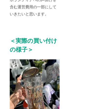
タータ
の指定
Hoch
hop
イヒ),
含む運営費用の一部にして
はでき
Lagerh
etc ＊お
ませ
ausが厳
写真は
いきたいと思います。
ん。 ＊
選して
参考で
当
お届け
す。銘
ショッ
しま
柄や形
プでは
す。 こ
の指定
全ての
ちらの
はでき
商品が
リター
ませ
生産か
ンはメ
＜実際の買い付け
ん。 ＊
ら年月
イン皿4
販売サ
の経過
枚セッ
イト
の様子＞
した
トにな
Baseに
ヴィン
りま
てもそ
テージ
す。 ＊
の他の
品で
参考代
ライン
す。 仕
表ブラ
ナップ
入れ前
ンド:
の参考
の使用
Rosent
写真を
に伴う
hal
ご覧い
多少の
(ローゼ
ただけ
傷や経
ンター
ます。
年劣化
ル),
参考リ
なども
Villeroy
ン
あらか
& Boch
ク:https
じめご
(ビレロ
://fromg
了承く
イ ボッ
.base.s
ださ
ホ), バ