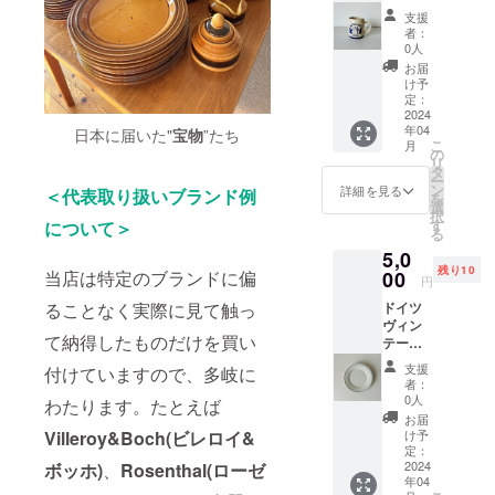
ビアマ
グっと
支援
グ
楽しむ
者：
500ml
地域が
0人
(蓋無し)
ありま
お届
2個
す。こ
け予
6180 円
ういっ
定：
(5200円
2024
た地域
年04
+ 送料)
日本に届いた"
宝物
”たち
のビア
こ
月
相当 ド
ホール
の
リ
イツで
ではス
タ
ー
焼きも
トップ
ン
詳細を見る
＜代表取り扱いブランド例
を
ののビ
をかけ
選
択
ヤマグ
るまで
す
について＞
る
が使わ
お店の
5,0
れ始め
人が
残り10
たのは
当店は特定のブランドに偏
00
ひっき
円
焼きも
りなし
ることなく実際に見て触っ
ドイツ
のが発
にビー
ヴィン
展した
ルを注
て納得したものだけを買い
テージ
15世紀
ぎにき
デザー
中頃で
ます。
支援
付けていますので、多岐に
ト皿 17-
す。ラ
日本の
者：
20cm
インラ
暑い夏
0人
わたります。たとえば
(ブラン
ント地
には切
お届
ド) 2
方（ラ
Villeroy&Boch(ビレロイ&
れの良
け予
枚
イン川
定：
いビー
6180 円
2024
ボッホ)
、
Rosenthal(ローゼ
流域）
ルをお
年04
(5200円
で良質
しゃれ