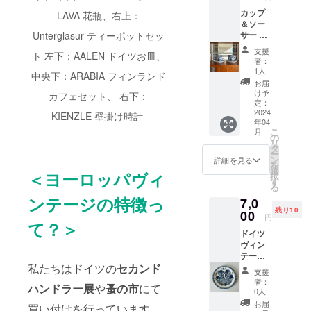
です
ジ品に
マグの
ショッ
カップ
が、14
LAVA 花瓶、右上：
しかな
中で特
プでは
＆ソー
世紀
い温か
にデザ
全ての
Unterglasur ティーポットセッ
サー 2
ヨー
みのあ
イン性
商品が
客 (ヴィ
ロッパ
る独特
に優
生産か
支援
ト 左下：AALEN ドイツお皿、
ンテー
で流行
な風合
れ、ま
者：
ら年月
ジ品 欧
したペ
いと、
1人
た日本
の経過
中央下：ARABIA フィンランド
州有名
ストな
シック
人の感
お届
した
ブラン
どの伝
な色使
け予
性に
カフェセット、 右下：
ヴィン
ド)
染病の
定：
いは
マッチ
テージ
7980円
2024
感染防
KIENZLE 壁掛け時計
きっと
したも
品で
年04
(7000円
止のた
マッチ
のを厳
す。 仕
こ
月
+送料)
めだそ
の
してく
選して
入れ前
リ
相当 特
うで
タ
れるで
取り
の使用
ー
別なゲ
す。実
ン
しょ
詳細を見る
扱って
に伴う
を
ストが
際に
選
う。そ
いま
＜ヨーロッパヴィ
多少の
択
来客し
使って
す
ういっ
す。 ＊
傷や経
る
た時、
みると
たもの
出来る
年劣化
ンテージの特徴っ
7,0
極上の
蓋付き
だけを
だけ同
なども
残り10
珈琲を
00
は意外
Hoch
じデザ
円
あらか
て？＞
堪能し
と便利
Lagerh
インの2
じめご
ドイツ
たい
で、埃
ausが厳
個セッ
了承く
ヴィン
時、そ
を気に
選して
トを揃
ださ
テージ
んな時
するこ
お送り
えるよ
い。 ＊
私たちはドイツの
セカンド
メイン
にきっ
となく
したい
うにし
支援
販売サ
皿 24-
と活躍
ビール
と思い
者：
ます
イト
ハンドラー展
や
蚤の市
にて
26cm
してく
を飲ん
0人
ます。
が、1点
Baseに
(ブラン
れる
だり、
こちら
お届
もので
買い付けを行っています。
てもそ