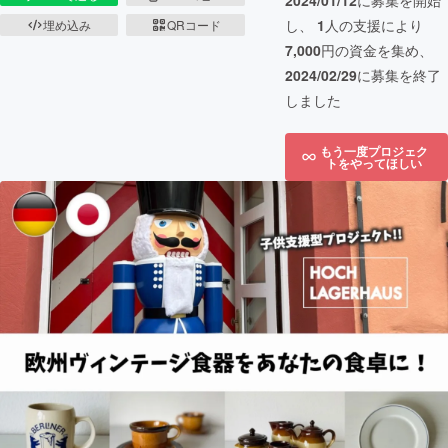
2024/01/12
に募集を開始
し、
1
人の支援により
埋め込み
QRコード
7,000
円の資金を集め、
2024/02/29
に募集を終了
しました
もう一度プロジェク
トをやってほしい