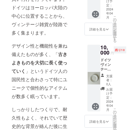
ド) 2
ヴィン
外で飲
け予
のリ
あるこ
の他の
枚
テージ
定：
んでい
ターン
ドイツはヨーロッパ大陸の
とが多
ライン
7980 円
2024
コー
ても虫
はお皿2
くデザ
ナップ
年04
(7000円
ヒー
中心に位置することから、
が入っ
枚セッ
インが
の参考
こ
月
+ 送料)
カッ
の
てこな
トにな
揃わな
写真を
リ
相当
ヴィンテージ雑貨が陸路で
プ。 こ
タ
いので
りま
いこと
ご覧い
ー
イース
んな時
ン
快適で
詳細を見る
す。 ＊
もあり
ただけ
を
多く集まります。
ターや
はコー
選
す。そ
参考代
ます。
ます。
択
クリス
ヒー
す
してな
表ブラ
予めご
参考リ
る
マスな
カップ
んと
ンド:
了承く
ン
デザイン性と機能性を兼ね
10,
どのお
までこ
いって
Rosent
ださ
ク:https
残り10
祝いに
000
だわっ
もマイ
hal
円
備えたものが多く、「
古き
い。 予
://fromg
はごち
てみて
タンブ
(ローゼ
め異な
.base.s
ドイツ
そうが
はいか
ラーな
よきものを大切に長く使っ
ンター
るデザ
hop
ヴィン
欠かせ
がで
らぬ、
ル),
インの
テージ
ませ
ていく
」というドイツ人の
しょ
マイ
Villeroy
ものを2
デザー
ん。
う？ こ
ジョッ
& Boch
支援
種類ご
ト皿 17-
国民性と合わさって特にユ
ヴィン
ちらの
キとし
者：
(ビレロ
希望の
20cm
テージ
返礼品
0人
て、自
イ ボッ
場合は
ニークで個性的なアイテム
(ブラン
食器は
は欧州
分だけ
お届
ホ), バ
備考欄
ド) 4
同じデ
ヴィン
け予
の特別
バリア
にご記
が数多く眠っています。
枚
ザイン
定：
テージ
感を感
食器
載をお
11380
2024
でも作
品のみ
じられ
(Hutsch
願いし
年04
円
られた
を取り
ます！
しっかりしたつくりで、耐
enreuth
ます。
こ
月
(10400
年代や
の
扱い、
＊お写
er（フ
＊お写
リ
円 + 送
使用感
タ
かつ歴
久性もよく、それでいて歴
真は参
ッチェ
真は参
ー
料) 相当
によっ
ン
史のあ
詳細を見る
考で
ンロイ
考で
を
ドイツ
史的な背景が絡んだ後に生
て、色
選
る高級
す。銘
ター）
す。銘
択
では誰