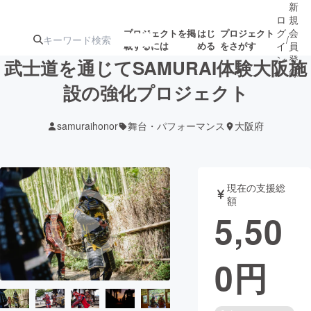
新
ロ
規
グ
会
プロジェクトを掲
はじ
プロジェクト
/
載するには
める
をさがす
イ
員
ン
登
武士道を通じてSAMURAI体験大阪施
録
設の強化プロジェクト
人気のプロ
注目のリ
注目の新着プロ
募集終了が近いプ
もうすぐ公開
samuraihonor
舞台・パフォーマンス
大阪府
ジェクト
ターン
ジェクト
ロジェクト
されます
アート・写真
音楽
現在の支援総
額
5,50
テクノロジー・ガジェット
ゲーム・サ
0
円
映像・映画
書籍・雑誌
ビジネス・起業
チャレンジ