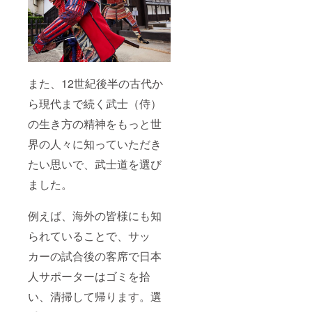
大阪市
城東区
鴫野西
2-3-19
エクセ
レンス
高山1F
また、12世紀後半の古代か
連絡
先：
ら現代まで続く武士（侍）
info@s
amurai
の生き方の精神をもっと世
honor.c
om
界の人々に知っていただき
たい思いで、武士道を選び
ました。
例えば、海外の皆様にも知
られていることで、サッ
カーの試合後の客席で日本
人サポーターはゴミを拾
い、清掃して帰ります。選