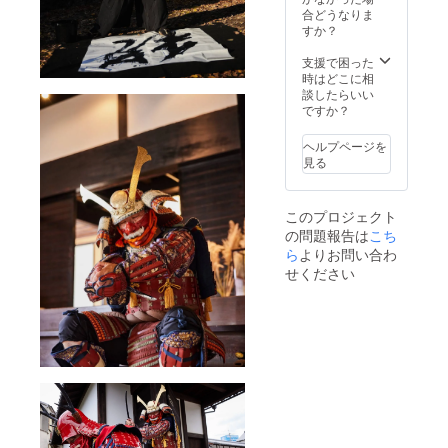
21日、4
合どうなりま
月10
すか？
日、4月
24日、5
支援で困った
月8日、
時はどこに相
5月22日
談したらいい
のいず
ですか？
れか 午
前9時集
ヘルプページを
合(当店
見る
舗)、す
べての
所要時
このプロジェクト
間120
の問題報告は
こち
分、1日
上限4人
ら
よりお問い合わ
雨天ま
せください
たは、
船の運
行がで
きない
場合な
どは延
期(後日
日程調
整) 集合
場所：
大阪府