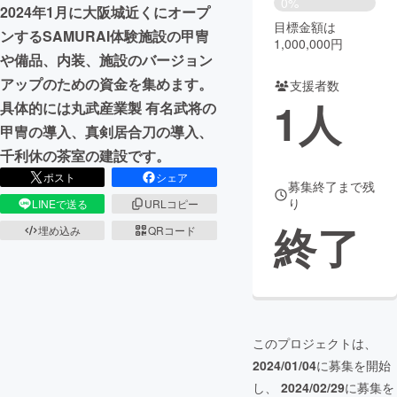
0%
2024年1月に大阪城近くにオープ
目標金額は
まちづくり・地域活性化
ンするSAMURAI体験施設の甲冑
1,000,000円
や備品、内装、施設のバージョン
アップのための資金を集めます。
支援者数
CAMPFIRE for Social Good
CAMPFIRE Creation
1
人
具体的には丸武産業製 有名武将の
CAMPFIREふるさと納税
machi-ya
コミュニティ
甲冑の導入、真剣居合刀の導入、
千利休の茶室の建設です。
ポスト
シェア
募集終了まで残
り
LINEで送る
URLコピー
終了
埋め込み
QRコード
このプロジェクトは、
2024/01/04
に募集を開始
し、
2024/02/29
に募集を