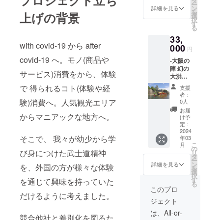
プロジェクト立ち
タ
ー
の装束
ン
詳細を見る
を
上げの背景
等に使
選
択
われて
す
る
きた高
33,
級素材
with covid-19 から after
です。
000
円
その西
covid-19 へ。モノ(商品や
-大阪の
陣織で
陣 幻の
職人が
サービス)消費をから、体験
大洪水
丹念に
で徳川
織った
で 得られるコト(体験や経
支援
を滅せ
SAMUR
者：
よ- 甲冑
AIの必
験)消費へ。人気観光エリア
0人
を身に
需品
お届
纏い、
からマニアックな地方へ。
【保温
け予
大阪城
ボトル
定：
のお堀
2024
ホル
そこで、 我々が幼少から学
年03
をめぐ
ダー】
こ
月
る船
【コー
の
び身につけた武士道精神
リ
【鳳凰
スター
タ
ー
丸】に
】
ン
詳細を見る
を、外国の方が様々な体験
を
乗って
【フォ
選
択
大阪の
トアル
す
を通じて興味を持っていた
る
陣で徳
バム】
このプロ
川軍を
だけるように考えました。
の3点
ジェクト
攻める
セット
体験が
にご希
は、All-or-
競合他社と差別化を図るた
できま
望の名