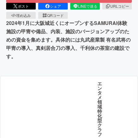
ポスト
シェア
LINEで送る
URLコピー
埋め込み
QRコード
2024年1月に大阪城近くにオープンするSAMURAI体験
施設の甲冑や備品、内装、施設のバージョンアップのた
めの資金を集めます。具体的には丸武産業製 有名武将の
甲冑の導入、真剣居合刀の導入、千利休の茶室の建設で
す。
エ
ン
タ
メ
領
域
特
化
型
ク
ラ
フ