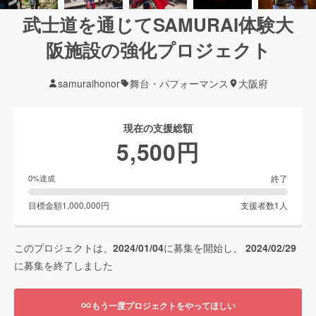
武士道を通じてSAMURAI体験大
阪施設の強化プロジェクト
samuraihonor
舞台・パフォーマンス
大阪府
現在の支援総額
5,500
円
終了
0
%達成
目標金額
1,000,000
円
支援者数
1
人
このプロジェクトは、
2024/01/04
に募集を開始し、
2024/02/29
に募集を終了しました
もう一度プロジェクトをやってほしい