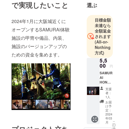
で実現したいこと
選ぶ
家茶道の日
本の伝統文
化体験して
目標金額
2024年1月に大阪城近くに
いただけま
未達なら
オープンするSAMURAI体験
す。
全額返金
されます
外国人が抱
施設の甲冑や備品、内装、
(All-or-
く SAMURAI
施設のバージョンアップの
Nothing
や BUSHIDO
方式)
ための資金を集めます。
のイメージ
5,5
を深堀りし
00
円
てより好き
SAMUR
になってい
AI
ただくため
HONOR
オリジ
に日々文化
支援
ナルブ
者：
を学び、情
ランド-
1人
報を発信し
【KOZU
お届
E】- 西
ています。
け予
陣織
定：
は、貴
2024
年03
族や武
こ
月
士ら上
の
リ
流階級