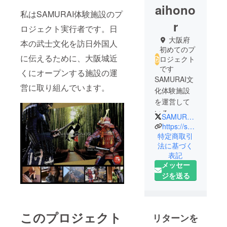
aihono
私はSAMURAI体験施設のプ
r
ロジェクト実行者です。日
大阪府
本の武士文化を訪日外国人
初めてのプ
に伝えるために、大阪城近
ロジェクト
です
くにオープンする施設の運
SAMURAI文
営に取り組んでいます。
化体験施設
を運営して
いる
SAMURAI_HONOR_
SAMURAI
https://samuraihonor.com/
HONORと申
特定商取引
法に基づく
します。
表記
訪日外国人
メッセー
観光客を対
ジを送る
象に、居合
道・甲冑着
用体験・パ
フォーマン
このプロジェクト
リターンを
ス書道・武