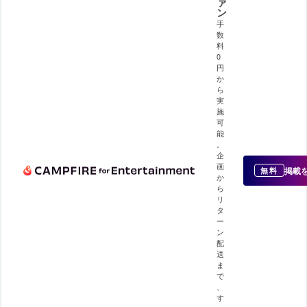
ァ
ン
手
数
料
0
円
か
ら
実
施
可
能
。
企
画
掲載
無料
か
ら
リ
タ
ー
ン
配
送
ま
で
、
す