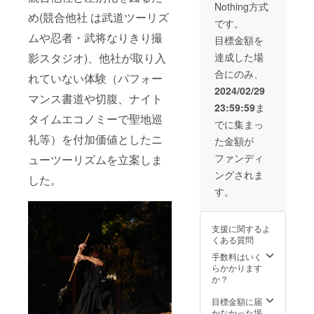
Nothing方式
す。プ
前を刺
め(競合他社 は武道ツーリズ
ロのカ
繍した
です。
メラマ
ものを
ムや忍者・武将なりきり撮
目標金額を
ンが同
ご提供
行し船
いたし
達成した場
影スタジオ)、他社が取り入
上での
ます。
合にのみ、
写真撮
れていない体験（パフォー
影も行
2024/02/29
マンス書道や切腹、ナイト
いま
23:59:59
ま
す。ま
タイムエコノミーで聖地巡
さに大
でに集まっ
阪5人
礼等）を付加価値としたニ
た金額が
衆、長
宗我部
ファンディ
ューツーリズムを立案しま
盛親、
ングされま
真田信
した。
繁、毛
す。
利勝
永、明
石全
支援に関するよ
登、後
くある質問
藤基次
の気分
手数料はいく
です。
らかかります
日時：
か？
2024年
3月6
目標金額に届
日、3月
かなかった場