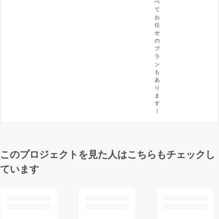
べ
て
お
任
せ
の
プ
ラ
ン
も
あ
り
ま
す
！
このプロジェクトを見た人はこちらもチェックし
ています