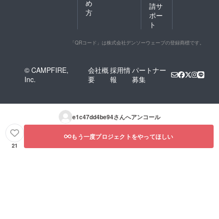
め
請サ
方
ポー
ト
「QRコード」は株式会社デンソーウェーブの登録商標です。
© CAMPFIRE,
会社概
採用情
パートナー
Inc.
要
報
募集
e1c47dd4be94
さんへアンコール
もう一度プロジェクトをやってほしい
21