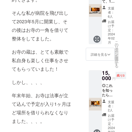
て、1回
施術を
支援
受けに
そんな私が病院を飛び出し
者：
行くよ
6人
券』 ◎
て2023年5月に開業し、そ
お届
公式
け予
の後はお寺の一角を借りて
LINEか
定：
ら、ク
2024
整体をしてました。
年02
ラファ
こ
月
ンの方
の
リ
専用の
タ
お寺の蔵は、とても素敵で
ー
メ
ン
詳細を見る
を
ニュー
選
私自身も楽しく仕事をさせ
択
を選択
す
る
し、ご
てもらっていました！
15,
予約お
残り3
願いし
000
円
しかし、、、、
ます。
◎これ
◎クラ
を知っ
ファン
年末年始、お寺は法事が立
たら５
限定の
万円は
メ
支援
て込んで予定が入り1ヶ月ほ
節約で
ニュー
者：
き
を選択
2人
ど場所を借りられなくなり
る！っ
は、
お届
とお得
2024年
け予
ました、、、。
な内容
2月から
定：
をお話
2024
ご利用
年02