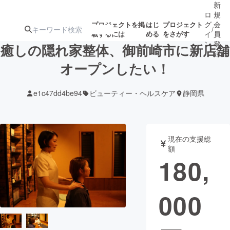
新
ロ
規
グ
会
プロジェクトを掲
はじ
プロジェクト
/
載するには
める
をさがす
イ
員
ン
登
癒しの隠れ家整体、御前崎市に新店舗
録
オープンしたい！
人気のプロ
注目のリ
注目の新着プロ
募集終了が近いプ
もうすぐ公開
e1c47dd4be94
ビューティー・ヘルスケア
静岡県
ジェクト
ターン
ジェクト
ロジェクト
されます
アート・写真
音楽
現在の支援総
額
180,
テクノロジー・ガジェット
ゲーム・サ
000
映像・映画
書籍・雑誌
ビジネス・起業
チャレンジ