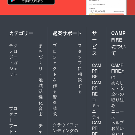
カテゴリー
起案サポート
サ
CAMP
ー
FIRE
テク
ま
プ
ス
ビ
につい
ノロ
ち
ロ
タ
ス
て
ジー
づ
ジ
ッ
・ガ
く
ェ
フ
CAM
CAMP
ジェ
り
ク
に
PFI
FIREと
ット
・
ト
相
RE
は
地
を
談
CAM
あんし
域
作
す
PFI
ん・安
活
る
る
RE
全への
性
資
コ
取り組
化
料
ミュ
み
プロ
音
請
ニ
ニュー
ダク
楽
求
ティ
ス
ト
CAM
ヘルプ
クラウドファ
フー
チ
PFI
お問い
ンディングの
ド・
ャ
RE
合わせ