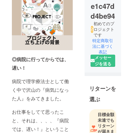
e1c47d
d4be94
初めてのプ
ロジェクト
です
特定商取引
法に基づく
表記
メッセー
◎病院に行ってからでは、
ジを送る
遅い！
病院で理学療法士として働
リターンを
く中で沢山の『病気になっ
た人』をみてきました。
選ぶ
お仕事をしてて思ったこ
目標金額
と、それは、、、、『病院
未達でも
リターン
では、遅い！』ということ
が届きま