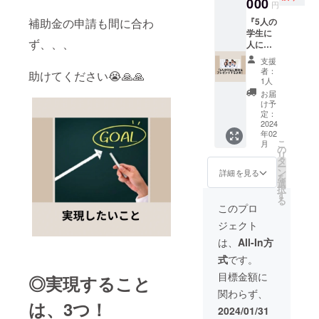
たから
000
『どん
間は、
円
のプレ
なツー
60分程
補助金の申請も間に合わ
『5人の
ゼント
ルを
度で
学生に
で無料
使って
す。 ◎
ず、、、
人に整
施術を
きたの
施術行
体をプ
するこ
か？』
為につ
支援
レゼン
とがで
『どの
いて、
者：
助けてください😭🙏🙏
トする
きた学
くらい
1人
医療行
よ券』
生が
の予算
為また
お届
︎︎︎︎︎◎お店
『とと
がか
け予
は法令
に来院
のう整
定：
かった
上の医
された
2024
体の
の
業類似
年02
学生限
instagr
か？』
行為に
こ
月
定の施
am 』か
の
リアル
当たり
リ
術プレ
らホワ
タ
にお話
ませ
ー
ゼント
イト
ン
しして
詳細を見る
ん。 ◎
を
券をご
ボード
選
いきた
店舗所
択
用意し
にてお
す
いと思
在地
る
ます。
礼の
いま
このプロ
は、静
︎︎◎あな
メッ
す。 こ
岡県御
ジェクト
たから
セージ
れから
前崎佐
のプレ
が届き
事業を
は、
All-In方
倉4860-
ゼント
やりた
2 ハイ
式
です。
で無料
い！ 店
ツさく
施術を
舗を持
目標金額に
ら101で
◎実現すること
するこ
ちた
す。 ◎
関わらず、
とがで
い！ 現
有効期
は、3つ！
きた学
状に満
2024/01/31
限は、
生が