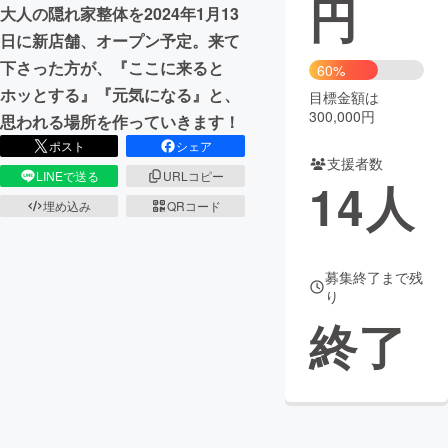
円
大人の隠れ家整体を2024年1月13
まちづくり・地域活性化
日に新店舗、オープン予定。来て
下さった方が、『ここに来ると
60%
ホッとする』『元気になる』と、
目標金額は
CAMPFIRE for Social Good
CAMPFIRE Creation
300,000円
思われる場所を作っていきます！
CAMPFIREふるさと納税
machi-ya
コミュニティ
ポスト
シェア
支援者数
LINEで送る
URLコピー
14
人
埋め込み
QRコード
募集終了まで残
り
終了