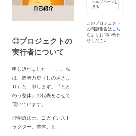
なく話
ヘルプページを
ができ
見る
るよう
に限定5
名にし
このプロジェクト
ます。
の問題報告は
こち
ら
よりお問い合わ
◎プロジェクトの
せください
実行者について
申し遅れました、、、。私
は、篠崎万吏（しのざきま
り）と、申します。『とと
のう整体』の代表をさせて
頂いています。
理学療法士、ヨガインスト
ラクター、整体。と、