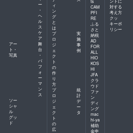
ントに
ts
ー
ィ
対する
CAM
・
ン
考え方
PFI
ヘ
グ
クッ
RE
ル
と
キーポ
ふる
ス
は
リシー
さと
ケ
プ
実
納税
ア
ロ
施
AD
アー
舞
ジ
事
FOR
ト・
台
ェ
例
ALL
写真
・
ク
HIO
パ
ト
KOS
フ
の
HI
ォ
作
JFA
ー
り
クラ
マ
方
ウド
ン
プ
統
ファ
ス
ロ
計
ン
ソー
ジ
デ
ディ
シャ
ェ
ー
ング
ル
ク
タ
mac
グッ
ト
hi-ya
ド
の
補助
広
金申