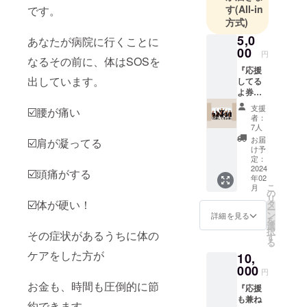
す
(All-in
です。
方式)
5,0
あなたが病院に行くことに
00
円
なるその前に、体はSOSを
『応援
出しています。
してる
よ券』
︎◎新店
支援
☑️腰が痛い
舗の写
者：
真、お
7人
礼の
お届
☑️肩が凝ってる
メッ
け予
セージ
定：
をお送
2024
☑️頭痛がする
年02
りま
こ
月
す！ ◎
の
リ
ありが
☑️体が硬い！
タ
ー
とうご
ン
詳細を見る
を
ざいま
選
択
その症状があるうちに体の
す。
す
る
ケアをした方が
10,
000
円
お金も、時間も圧倒的に節
『応援
も兼ね
約できます。