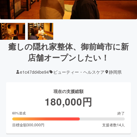
癒しの隠れ家整体、御前崎市に新
店舗オープンしたい！
e1c47dd4be94
ビューティー・ヘルスケア
静岡県
現在の支援総額
180,000
円
終了
60
%達成
目標金額
300,000
円
支援者数
14
人