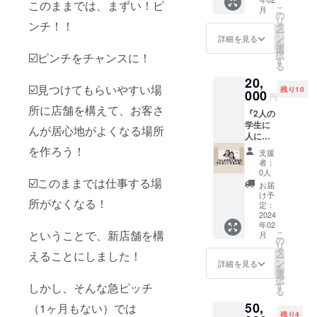
してい
可能に
このままでは、まずい！ピ
こ
月
きま
なりま
の
リ
ンチ！！
す！
す。 ◎
タ
ー
知って
施術の
ン
詳細を見る
を
いる
際に
選
択
☑️ピンチをチャンスに！
と、知
は、購
す
る
らない
入済み
20,
の差
のメー
☑️見つけてもらいやすい場
残り10
は、大
000
ルをご
円
きいで
確認さ
所に店舗を構えて、お客さ
『2人の
す！ ◎
せて頂
学生に
本格始
きます
んが居心地がよくなる場所
人に整
動から
のでご
体をプ
たった
を作ろう！
準備を
支援
レゼン
3ヶ月
お願い
者：
トする
で、レ
しま
0人
☑️このままでは仕事する場
よ券』
ンタル
す。 ◎
お届
︎︎︎︎︎◎お店
スペー
施術内
け予
所がなくなる！
に来院
スから
定：
容は、
された
2024
店舗を
問診、
年02
学生限
持てる
お身体
ということで、新店舗を構
こ
月
定の施
までに
の
の状態
リ
術プレ
なりま
タ
を確認
えることにしました！
ー
ゼント
した。
ン
後に整
詳細を見る
を
券をご
『私が
選
体させ
択
用意し
やって
す
しかし、そんな急ピッチ
て頂き
る
ます。
きたこ
ます。
50,
︎︎◎あな
（1ヶ月もない）では
と』
所要時
残り4