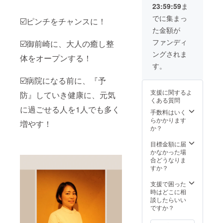
足して
2024年
23:59:59
ま
『とと
な
12月31
のう整
い、、
でに集まっ
日まで
☑️ピンチをチャンスに！
体の
、。 な
です。
た金額が
instagr
どな
am 』か
ど、私
ファンディ
☑️御前崎に、大人の癒し整
らホワ
が実際
ングされま
イト
体をオープンする！
に行っ
ボード
てきた
す。
にかか
行動を
れたお
☑️病院になる前に、『予
お伝え
礼の
してい
支援に関するよ
防』していき健康に、元気
メッ
きたい
くある質問
セージ
と思い
に過ごせる人を1人でも多く
を投稿
手数料はいく
ます！
しま
らかかります
◎日時︎
増やす！
す！
か？
2024年
2月24日
目標金額に届
（土）
かなかった場
10時〜
合どうなりま
◎場所︎
すか？
御前崎
市佐倉
支援で困った
4860-2
時はどこに相
ハイツ
談したらいい
さくら
ですか？
101 ◎
気兼ね