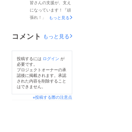
皆さんの支援が、支え
になっています！『頑
張れ！』『応援して
もっと見る
る！』の声に励まされ
ながら、何とか、開店
コメント
もっと見る
の準備を終えれまし
た。1人で作業してい
ることが多く心細く感
投稿するには
ログイン
が
じることもありました
必要です。
が、応援や支援がある
プロジェクトオーナーの承
認後に掲載されます。承認
から、もう少し頑張
された内容を削除すること
ろ！と、思ました！実
はできません。
家、営業してみたらま
※投稿する際の注意点
だ、全然ダメだっ
た、、、。あれも足り
ない。これもない。
と、思うことが多いと
思いますがその都度、