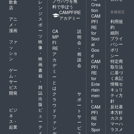
ノウハウを無
飲食
レ
Crea
料で学ぼう
店
ン
tion
各種規定
CAMPFIRE
ジ
CAM
アカデミー
アニ
ス
利用規
PFI
メ・
ポ
約
RE
漫画
ー
CA
説
細則
for
ツ
MP
明
プライ
Soci
ファ
映
FI
会
バシー
al
ッ
像
RE
・
ポリ
Goo
ショ
・
ア
相
シー
d
ン
映
カ
談
特定商
CAM
画
デ
会
取引法
PFI
ゲー
書
ミ
に基づ
RE
ム・
籍
ー
く表記
for
サー
・
と
情報セ
Ente
ビス
雑
は
キュリ
rtain
開発
誌
ク
サ
ティ方
men
出
ラ
ポ
針
t
版
ウ
ー
反社基
CAM
ビジ
ビ
ド
ト
本方針
PFI
ネ
ュ
フ
サ
カスタ
RE
ス・
ー
ァ
ー
マーハ
for
起業
テ
ン
ビ
ラスメ
Spor
ィ
デ
ス