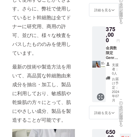
リ
ントを
レヴー
ント
タ
ー
す。さらに、弊社で使用し
ご提供
ルクリ
Genrêv
ン
詳細を見る
を
致しま
ニッ
er
選
ているヒト幹細胞は全てド
択
す。 ※
ク）」
LABO
す
る
化粧品
高コス
に入会
ナーに研究用、商用の許
375
製造販
トパ
ができ
売業許
フォマ
る会員
,00
可、並びに、様々な検査を
可 許
ンス幹
権に加
0
円
可番号
細胞化
え、
パスしたもののみを使用し
22CZ20
粧品ブ
Genrêv
会員数
ています。
0198
ランド
er
限定
「Genr
LABO
Genrêv
êver 」
はもち
er
支援
最新の技術や製造方法を用
でも使
ろん、
LABO
者：
用可能
系列の
会員権
0人
いて、高品質な幹細胞由来
な30万
幹細胞
＋50万
お届
円分の
点滴を
円分の
け予
成分を抽出・加工し、製品
お買い
中心と
お買い
定：
物ポイ
した
物ポイ
2024
に利用しており、敏感肌や
年07
ントを
「Genr
ント
こ
月
乾燥肌の方々にとって、肌
ご提供
êver
37.5万
の
リ
致しま
Clinic（
円
タ
ー
にやさしい成分、製品を製
す。 ※
ジェン
Genrêv
ン
詳細を見る
を
化粧品
レヴー
er
選
造することが可能です。
択
製造販
ルクリ
LABO
す
る
売業許
ニッ
に入会
650
可 許
ク）」
ができ
可番号
高コス
る会員