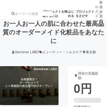
新
ロ
規
グ
会
プロジェクトを掲
はじ
プロジェクト
/
載するには
める
をさがす
イ
員
ン
登
お一人お一人の肌に合わせた最高品
録
質のオーダーメイド化粧品をあなた
に
人気のプロ
注目のリ
注目の新着プロ
募集終了が近いプ
もうすぐ公開
ジェクト
ターン
ジェクト
ロジェクト
されます
Genrever LABO
ビューティー・ヘルスケア
東京都
アート・写真
音楽
現在の支援総
テクノロジー・ガジェット
ゲーム・サ
額
0
円
映像・映画
書籍・雑誌
0%
ビジネス・起業
チャレンジ
目標金額は