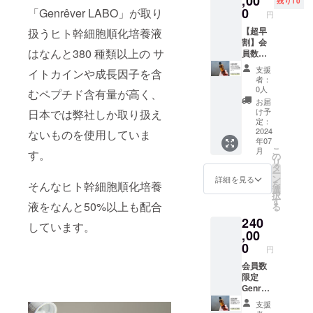
,00
売業許
ていた
残り10
え、
ク）」
0
「Genrêver LABO」が取り
可 許
だきま
円
Genrêv
高コス
可番号
す。 ※
er
【超早
扱うヒト幹細胞順化培養液
トパ
22CZ20
詳しい
LABO
割】会
フォマ
0198
メ
はなんと380 種類以上の サ
はもち
員数限
ンス幹
ニュー
ろん、
定
細胞化
につい
支援
イトカインや成長因子を含
系列の
Genrêv
粧品ブ
ては、
者：
幹細胞
er
ランド
0人
Genrêv
むペプチド含有量が高く、
点滴を
LABO
「Genr
er
お届
中心と
会員権
êver 」
け予
日本では弊社しか取り扱え
LABO
した
＋30万
でも使
定：
オープ
「Genr
円分の
2024
ないものを使用していま
用可能
ン後、
年07
êver
お買い
な10万
店舗ス
こ
月
す。
Clinic（
物ポイ
円分の
の
タッフ
リ
ジェン
ント
お買い
タ
がお伺
ー
レヴー
Genrêv
物ポイ
ン
詳細を見る
いさせ
を
そんなヒト幹細胞順化培養
ルクリ
er
ントを
選
て頂き
択
ニッ
LABO
ご提供
す
ながら
液をなんと50%以上も配合
る
ク）」
に入会
致しま
一緒に
240
高コス
ができ
す。 ※
しています。
決める
トパ
る会員
,00
化粧品
プラン
フォマ
権に加
製造販
0
となり
円
ンス幹
え、
売業許
ます。
細胞化
Genrêv
会員数
可 許
※化粧品
粧品ブ
er
限定
可番号
製造販
ランド
LABO
Genrêv
22CZ20
売業許
「Genr
はもち
er
0198
可 許
支援
êver 」
ろん、
LABO