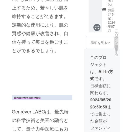
者：
êver 」
系列の
会員権
0人
上するため、若々しい肌を
でも使
幹細胞
＋100万
お届
用可能
点滴を
円分の
け予
維持することができます。
な50万
中心と
お買い
定：
円分の
した
物ポイ
2024
定期的な使用により、肌の
年07
お買い
「Genr
ント
こ
月
物ポイ
êver
Genrêv
質感や健康が改善され、自
の
リ
ントを
Clinic（
er
タ
ー
信を持って毎日を過ごすこ
ご提供
ジェン
LABO
ン
詳細を見る
を
致しま
レヴー
に入会
選
択
とができるでしょう。
す。 ※
ルクリ
ができ
す
る
化粧品
ニッ
る会員
このプロ
製造販
ク）」
権に加
ジェクト
売業許
高コス
え、
可 許
トパ
Genrêv
は、
All-In方
可番号
フォマ
er
式
です。
22CZ20
ンス幹
LABO
0198
細胞化
はもち
目標金額に
粧品ブ
ろん、
関わらず、
ランド
系列の
「Genr
幹細胞
2024/05/20
êver 」
点滴を
23:59:59
ま
でも使
中心と
Genrêver LABOは、最先端
用可能
した
でに集まっ
な100万
「Genr
の科学技術と美容の融合と
た金額が
円分の
êver
お買い
Clinic（
ファンディ
して、量子力学医療にも力
物ポイ
ジェン