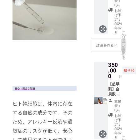
可番号
者：
でも使
系列の
会員権
0人
22CZ20
用可能
幹細胞
＋30万
0198
お届
な10万
点滴を
円分の
け予
円分の
中心と
お買い
定：
お買い
した
物ポイ
2024
年07
物ポイ
「Genr
ント
こ
月
ントを
êver
Genrêv
の
リ
ご提供
Clinic（
er
タ
ー
致しま
ジェン
LABO
ン
詳細を見る
を
す。 ※
レヴー
に入会
選
択
化粧品
ルクリ
ができ
す
る
製造販
ニッ
る会員
350
売業許
ク）」
権に加
可 許
高コス
え、
,00
残り10
可番号
トパ
Genrêv
0
円
22CZ20
フォマ
er
0198
ンス幹
LABO
【超早
細胞化
はもち
割】会
粧品ブ
ろん、
員数限
ランド
系列の
定
支援
ヒト幹細胞は、体内に存在
「Genr
幹細胞
Genrêv
者：
êver 」
点滴を
er
0人
する自然の成分です。その
でも使
中心と
LABO
お届
用可能
した
会員権
け予
ため、アレルギー反応や過
な30万
「Genr
＋50万
定：
円分の
êver
円分の
2024
敏症のリスクが低く、安心
年07
お買い
Clinic（
お買い
こ
月
して使用することができま
物ポイ
ジェン
物ポイ
の