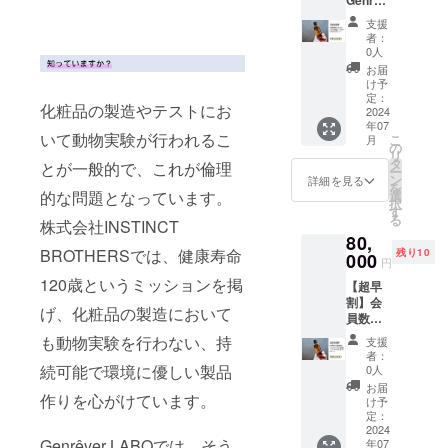
Genrêv
できる
er
権利を
支援
LABO
ご提供
者：
会員権
致しま
0人
＋5万円
す。 ・
お届
分のお
会員特
け予
買い物
典 今
定：
化粧品の製造やテストにお
ポイン
2024
回、開
年07
ト
店記念
いて動物実験が行われるこ
こ
月
Genrêv
及び
の
リ
er
CAMPF
タ
とが一般的で、これが倫理
ー
LABO
IREだけ
ン
詳細を見る
を
に入会
の特別
的な問題となっています。
選
択
ができ
募集と
す
る
株式会社INSTINCT
る会員
なりま
80,
権に加
す。 会
BROTHERSでは、健康寿命
残り10
え、
000
員権を
円
Genrêv
お持ち
120歳というミッションを掲
【超早
er
でない
割】会
LABO
方につ
げ、化粧品の製造において
員数限
はもち
いて
定
ろん、
は、大
も動物実験を行わない、持
支援
Genrêv
系列の
変恐れ
者：
er
幹細胞
続可能で環境に優しい製品
入りま
0人
LABO
点滴を
すが、
お届
作りを心がけています。
会員権
中心と
Genrêv
け予
＋10万
した
定：
er
円分の
2024
「Genr
LABO
Genrêver LABOでは、そう
年07
お買い