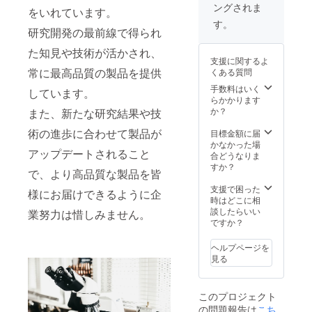
ングされま
ントを
レヴー
をいれています。
ご提供
ルクリ
す。
研究開発の最前線で得られ
致しま
ニッ
す。 ※
ク）」
た知見や技術が活かされ、
化粧品
高コス
支援に関するよ
製造販
トパ
常に最高品質の製品を提供
くある質問
売業許
フォマ
可 許
ンス幹
手数料はいく
しています。
可番号
細胞化
らかかります
22CZ20
粧品ブ
か？
また、新たな研究結果や技
0198
ランド
「Genr
術の進歩に合わせて製品が
目標金額に届
êver 」
かなかった場
アップデートされること
でも使
合どうなりま
用可能
すか？
で、より高品質な製品を皆
な100万
円分の
支援で困った
様にお届けできるように企
お買い
時はどこに相
物ポイ
談したらいい
業努力は惜しみません。
ントを
ですか？
ご提供
致しま
ヘルプページを
す。 ※
見る
化粧品
製造販
売業許
このプロジェクト
可 許
の問題報告は
こち
可番号