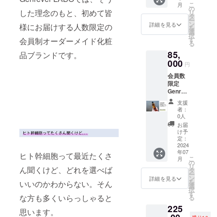
êver
での
こ
月
物ポイ
Clinic（
の
オー
した理念のもと、初めて皆
リ
ント 8
ジェン
タ
ダーが
ー
万円
レヴー
ン
できか
詳細を見る
様にお届けする人数限定の
を
Genrêv
ルクリ
選
ねます
択
er
ニッ
す
会員制オーダーメイド化粧
こと、
る
LABO
ク）」
予めご
85,
に入会
品ブランドです。
高コス
了承く
ができ
000
トパ
ださ
円
る会員
フォマ
い。 ・
会員数
権に加
ンス幹
有効期
限定
え、
細胞化
限 1年
Genrêv
Genrêv
粧品ブ
間有効
er
er
ランド
となり
支援
LABO
LABO
「Genr
ます。
者：
会員権
はもち
êver 」
0人
ただ
＋10万
ろん、
でも使
し、期
お届
円分の
系列の
用可能
け予
間中に
お買い
幹細胞
定：
な5万円
オー
物ポイ
2024
点滴を
分のお
ダーを
年07
ント
中心と
ヒト幹細胞って最近たくさ
買い物
しまし
こ
月
8.5万円
した
の
ポイン
たら、
リ
ん聞くけど、どれを選べば
Genrêv
「Genr
タ
トをご
そこか
ー
er
êver
ン
提供致
詳細を見る
らさら
を
いいのかわからない。そん
LABO
Clinic（
選
しま
に1年、
択
に入会
ジェン
す
す。 ※
有効期
な方も多くいらっしゃると
る
ができ
レヴー
化粧品
限を延
225
る会員
ルクリ
製造販
長させ
思います。
権に加
ニッ