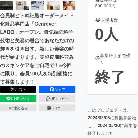
300,000円
まちづくり・地域活性化
会員制ヒト幹細胞オーダーメイド
支援者数
化粧品専門店「Genrêver
0
人
CAMPFIRE for Social Good
CAMPFIRE Creation
LABO」オープン。最先端の科学
CAMPFIREふるさと納税
machi-ya
コミュニティ
技術と美容の融合であなただけの
輝きを引き出す、新しい美容の時
募集終了まで残
代が始まります。美容皮膚科並み
り
のスキンケアをご自宅で！※今回
終了
に限り、会員100人を特別価格に
て募集します！
ポスト
シェア
LINEで送る
URLコピー
埋め込み
QRコード
このプロジェクトは、
2024/03/08
に募集を開始
し、
2024/05/20
に募集を
終了しました