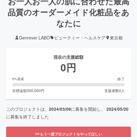
お一人お一人の肌に合わせた最高
品質のオーダーメイド化粧品をあ
なたに
Genrever LABO
ビューティー・ヘルスケア
東京都
現在の支援総額
0
円
終了
0
%達成
目標金額
300,000
円
支援者数
0
人
このプロジェクトは、
2024/03/08
に募集を開始し、
2024/05/20
に募集を終了しました
もう一度プロジェクトをやってほしい