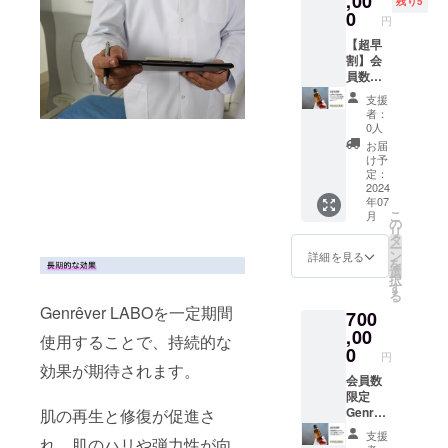
,00
残り5
22CZ20
トパ
権に加
0
円
0198
フォマ
え、
ンス幹
Genrêv
【超早
細胞化
er
割】会
粧品ブ
LABO
員数限
ランド
はもち
定
支援
「Genr
ろん、
Genrêv
者：
êver 」
系列の
er
0人
でも使
幹細胞
LABO
お届
用可能
点滴を
会員権
け予
な50万
中心と
＋100万
定：
円分の
した
円分の
2024
年07
お買い
「Genr
お買い
こ
月
物ポイ
êver
物ポイ
の
リ
ントを
Clinic（
ント
タ
ー
ご提供
ジェン
Genrêv
ン
詳細を見る
を
致しま
レヴー
er
選
択
す。 ※
ルクリ
LABO
す
る
化粧品
ニッ
に入会
Genrêver LABOを一定期間
700
製造販
ク）」
ができ
売業許
高コス
る会員
,00
使用することで、持続的な
可 許
トパ
権に加
0
円
可番号
フォマ
え、
効果が期待されます。
22CZ20
ンス幹
Genrêv
会員数
0198
細胞化
er
限定
粧品ブ
LABO
Genrêv
肌の再生と修復が促進さ
ランド
はもち
er
支援
れ、肌のハリや弾力性が向
「Genr
ろん、
LABO