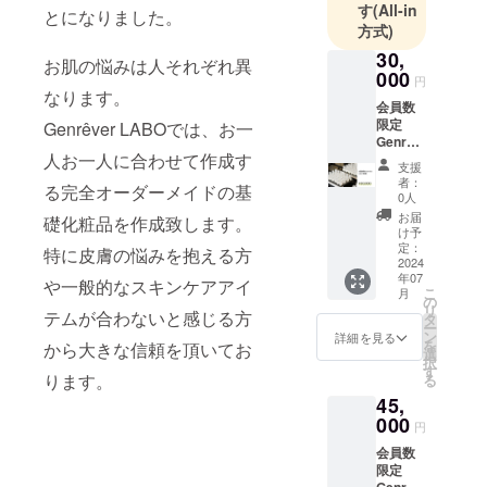
す
(All-in
とになりました。
方式)
30,
お肌の悩みは人それぞれ異
000
円
なります。
会員数
限定
Genrêver LABOでは、お一
Genrêv
人お一人に合わせて作成す
er
支援
LABO
者：
る完全オーダーメイドの基
会員権
0人
をご提
お届
礎化粧品を作成致します。
供致し
け予
ます。
定：
特に皮膚の悩みを抱える方
・会員
2024
年07
様への
や一般的なスキンケアアイ
こ
月
提供内
の
リ
テムが合わないと感じる方
容
タ
ー
Genrêv
ン
詳細を見る
を
から大きな信頼を頂いてお
er
選
択
LABO
す
ります。
る
にて
45,
オー
ダーメ
000
円
イド化
会員数
粧品を
限定
購入が