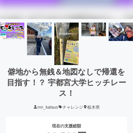
僻地から無銭＆地図なしで帰還を
目指す︎！？ 宇都宮大学ヒッチレー
ス！
mn_katsuo
チャレンジ
栃木県
現在の支援総額