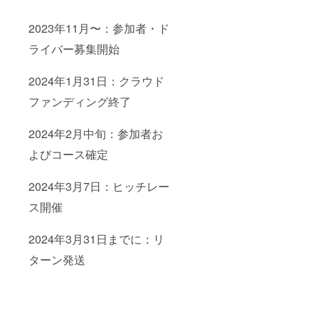
者によ
る写真
2023年11月〜：参加者・ド
を中心
にした
ライバー募集開始
構成に
なりま
す。 ・
2024年1月31日：クラウド
おおよ
ファンディング終了
そ20
ページ
前後を
2024年2月中旬：参加者お
予定し
ており
よびコース確定
ます。
＊フォ
トブッ
2024年3月7日：ヒッチレー
ク巻末
へのお
ス開催
名前の
掲載 ・
こちら
2024年3月31日までに：リ
の掲載
ターン発送
は【お
名前の
み】に
なりま
す。 ・
支援