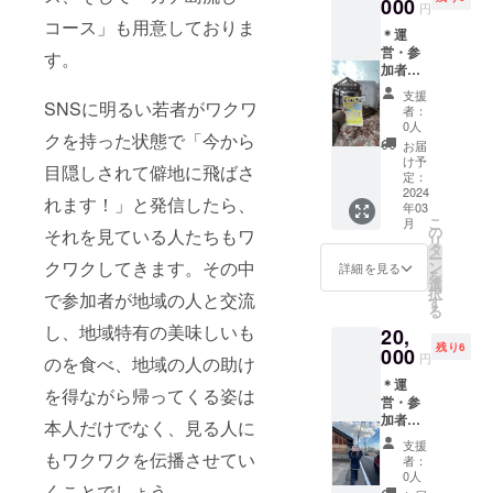
たお礼
000
円
の投稿
コース」も用意しておりま
＊運
・参
営・参
加者の
す。
加者か
写真や
らの直
ヒッチ
支援
筆お礼
SNSに明るい若者がワクワ
レース
者：
メッ
中の写
0人
クを持った状態で「今から
セージ
真を背
お届
＊宇大
景に
け予
目隠しされて僻地に飛ばさ
でれす
【名前
定：
けヒッ
2024
（文
れます！」と発信したら、
年03
チレー
字）の
こ
月
ス公式
み】を
の
それを見ている人たちもワ
リ
アカウ
掲載し
タ
ー
ントに
ます。
クワクしてきます。その中
ン
詳細を見る
を
よる個
・ご
選
択
で参加者が地域の人と交流
人・企
協力者
す
る
業の紹
様ご本
し、地域特有の美味しいも
20,
介 ・支
人によ
残り6
援時、
000
る申し
円
のを食べ、地域の人の助け
必ず備
入れが
＊運
考欄に
ない限
を得ながら帰ってくる姿は
営・参
掲載を
り、半
加者か
希望さ
永久的
本人だけでなく、見る人に
らの直
れるお
に掲載
支援
筆お礼
名前を
もワクワクを伝播させてい
いたし
者：
メッ
ご記入
ます。
0人
くことでしょう。
セージ
くださ