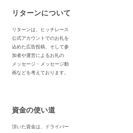
時、必
ず備考
リターンについて
欄に掲
載を希
望され
るお名
リターンは、ヒッチレース
前をご
記入く
公式アカウントでのお礼を
ださ
込めた広告投稿、そして参
い。 ・
インス
加者や運営によるお礼の
タグラ
ムに投
メッセージ・メッセージ動
稿する
お名前
画などを考えております。
と同じ
場合は
その旨
もご記
入くだ
さい。
資金の使い道
頂いた資金は、ドライバー