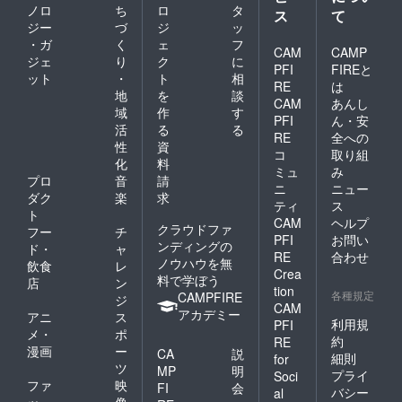
ノロ
ち
ロ
タ
ス
て
ジー
づ
ジ
ッ
・ガ
く
ェ
フ
CAM
CAMP
ジェ
り
ク
に
PFI
FIREと
ット
・
ト
相
RE
は
地
を
談
CAM
あんし
域
作
す
PFI
ん・安
活
る
る
RE
全への
性
資
コ
取り組
化
料
ミュ
み
プロ
音
請
ニ
ニュー
ダク
楽
求
ティ
ス
ト
CAM
ヘルプ
クラウドファ
フー
チ
PFI
お問い
ンディングの
ド・
ャ
RE
合わせ
ノウハウを無
飲食
レ
Crea
料で学ぼう
店
ン
tion
各種規定
CAMPFIRE
ジ
CAM
アカデミー
アニ
ス
利用規
PFI
メ・
ポ
約
RE
漫画
ー
CA
説
細則
for
ツ
MP
明
プライ
Soci
ファ
映
FI
会
バシー
al
ッ
像