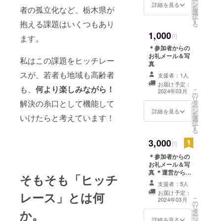
ー
ン
詳細を見る
を
者の孤立化など、栃木県が
選
択
す
抱える課題はいくつもあり
る
1,000
円
ます。
＊参加者からの
お礼メール＆写
私はこの課題をヒッチレー
真
スが、若者も地域も高齢者
支援者：1人
お届け予定：
も、
何より楽しみながら！
こ
2024年03月
の
リ
解決の糸口として機能して
タ
ー
ン
詳細を見る
を
いけたらと考えています！
選
択
す
る
3,000
円
＊参加者からの
お礼メール＆写
真 ＊運営からの
そもそも「ヒッチ
「第2回宇大でれ
支援者：5人
すけヒッチレー
お届け予定：
レース」とは何
ス」活動報告書
こ
2024年03月
の
リ
タ
か。
ー
ン
詳細を見る