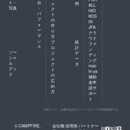
ト・
台
ェ
例
ALL
写真
・
ク
HIO
パ
ト
KOS
フ
の
HI
ォ
作
JFA
ー
り
クラ
マ
方
ウド
ン
プ
統
ファ
ス
ロ
計
ン
ソー
ジ
デ
ディ
シャ
ェ
ー
ング
ル
ク
タ
mac
グッ
ト
hi-ya
ド
の
補助
広
金申
め
請サ
方
ポー
ト
「QRコード」は株式会社デンソーウェーブの登録商標です。
© CAMPFIRE,
会社概
採用情
パートナー