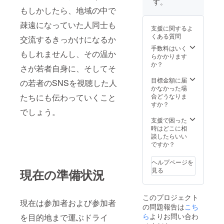
なりま
す。
SNSア
・イン
す。 ・
もしかしたら、地域の中で
カウン
スタグ
おおよ
トなど
ラムに
疎遠になっていた人同士も
そ20
支援に関するよ
があり
おける
ページ
くある質問
交流するきっかけになるか
ました
1：1の
前後を
らでき
正方形
手数料はいく
予定し
もしれませんし、その温か
る限り
投稿1枚
らかかります
ており
ご記入
分の掲
か？
ます。
さが若者自身に、そしてそ
くださ
載をい
い。 ・
たしま
目標金額に届
の若者のSNSを視聴した人
ロゴの
す。 ・
かなかった場
掲載を
ご協力
合どうなりま
たちにも伝わっていくこと
希望し
者様ご
すか？
ていた
でしょう。
本人の
だきま
申し入
支援で困った
したら
れがな
時はどこに相
そちら
い限
談したらいい
も掲載
り、半
ですか？
いたし
永久的
ます。
に掲載
ヘルプページを
・イン
をさせ
見る
現在の準備状況
スタグ
ていた
ラムに
だきま
おける
す。 ＊
このプロジェクト
1：1の
手作り
現在は参加者および参加者
の問題報告は
こち
正方形
ヒッチ
投稿1枚
ら
よりお問い合わ
レース
を目的地まで運ぶドライ
分の掲
思い出