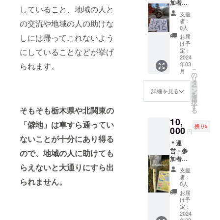
加者に
していること、地域の人と
よる直
支援
筆のお
者：
の交流や地域の人の助けな
礼メッ
0人
セージ
しには帰ってこれないよう
お届
＊宇大
け予
でれす
定：
にしていることなどが挙げ
けヒッ
2024
年03
られます。
チレー
こ
月
ス公式
の
リ
アカウ
タ
ー
ントに
ン
詳細を見る
を
よる個
選
択
人名・
す
そもそも栃木県や北関東の
る
企業名
10,
を載せ
「僻地」は車すら通ってい
残り5
たお礼
000
円
の投稿
ないことが十分にあり得る
＊運
・参
営・参
加者の
ので、地域の人に助けても
加者か
写真や
らえないと大通りにすら出
らの直
ヒッチ
支援
筆お礼
レース
者：
られません。
メッ
中の写
0人
セー
真を背
お届
ジ ＊
景に
け予
手作り
【名前
定：
ヒッチ
2024
（文