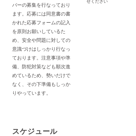
せください
載をい
バーの募集を行なっており
フォト
たしま
ブック
ます。応募には同意書の書
す。 ・
・B5サ
ご協力
イズを
かれた応募フォームの記入
者様ご
想定し
本人の
ており
を原則お願いしているた
申し入
ます。
れがな
・参加
め、安全や問題に対しての
い限
者によ
り、半
意識づけはしっかり行なっ
る写真
永久的
を中心
ております。注意事項や準
に掲載
にした
をさせ
構成に
備、防犯対策なども順次進
ていた
なりま
だきま
す。 ・
めているため、勢いだけで
す。 ＊
おおよ
手作り
そ20
なく、その下準備もしっか
ヒッチ
ページ
レース
前後を
りやっています。
思い出
予定し
フォト
ており
ブック
ます。
・B5サ
イズを
想定し
ており
スケジュール
ます。
・参加