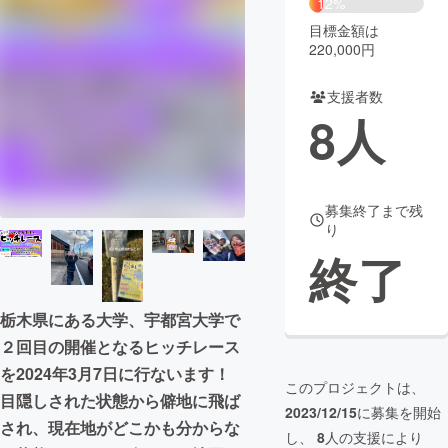
12%
目標金額は
まちづくり・地域活性化
220,000円
支援者数
CAMPFIRE for Social Good
CAMPFIRE Creation
8
人
CAMPFIREふるさと納税
machi-ya
コミュニティ
募集終了まで残
り
終了
栃木県にある大学、宇都宮大学で
２回目の開催となるヒッチレース
を2024年3月7日に行ないます！
このプロジェクトは、
目隠しされた状態から僻地に飛ば
2023/12/15
に募集を開始
され、現在地がどこかも分からな
し、
8
人の支援により