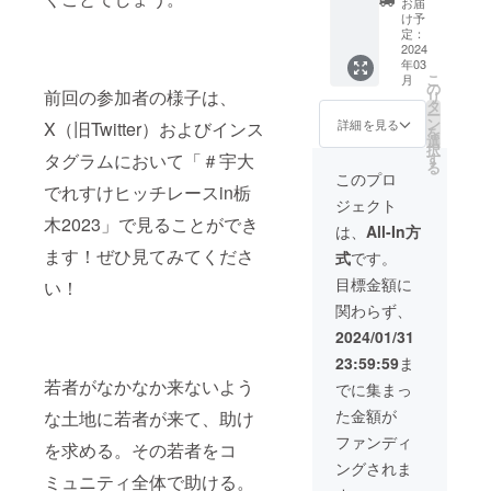
・支
お届
＊宇大
い。 ・
援時、
け予
でれす
備考欄
定：
必ず備
けヒッ
2024
にて経
考欄に
年03
チレー
歴や
掲載を
こ
月
ス公式
ホーム
の
希望さ
前回の参加者の様子は、
リ
アカウ
ペー
タ
れるお
ー
ントに
ジ、売
ン
名前を
詳細を見る
X（旧Twitter）およびインス
を
よる個
り、
選
ご記入
択
人・企
SNSア
す
タグラムにおいて「＃宇大
くださ
る
業の紹
カウン
い。 ＊
このプロ
介 ・支
でれすけヒッチレースin栃
トなど
手作り
ジェクト
援時、
があり
ヒッチ
木2023」で見ることができ
必ず備
ました
レース
は、
All-In方
考欄に
らでき
思い出
ます！ぜひ見てみてくださ
式
です。
掲載を
る限り
フォト
希望さ
ご記入
ブック
目標金額に
い！
れるお
くださ
・B5サ
関わらず、
名前を
い。 ・
イズを
ご記入
ロゴの
想定し
2024/01/31
くださ
掲載を
ており
23:59:59
ま
い。 ・
希望し
ます。
備考欄
若者がなかなか来ないよう
ていた
・参加
でに集まっ
にて経
だきま
者によ
た金額が
な土地に若者が来て、助け
歴や
したら
る写真
ホーム
そちら
を中心
ファンディ
を求める。その若者をコ
ペー
も掲載
にした
ングされま
ジ、売
いたし
構成に
ミュニティ全体で助ける。
り、
ます。