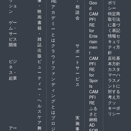
RE
・
ポリ
Goo
ショ
・
ア
相
シー
d
ン
映
カ
談
特定商
CAM
画
デ
会
取引法
PFI
ゲー
書
ミ
に基づ
RE
ム・
籍
ー
く表記
for
サー
・
と
情報セ
Ente
ビス
雑
は
キュリ
rtain
開発
誌
ク
サ
ティ方
men
出
ラ
ポ
針
t
版
ウ
ー
反社基
CAM
ビジ
ビ
ド
ト
本方針
PFI
ネ
ュ
フ
サ
カスタ
RE
ス・
ー
ァ
ー
マーハ
for
起業
テ
ン
ビ
ラスメ
Spor
ィ
デ
ス
ントに
ts
ー
ィ
対する
CAM
・
ン
考え方
PFI
ヘ
グ
クッ
RE
ル
と
キーポ
ふる
ス
は
リシー
さと
ケ
プ
実
納税
ア
ロ
施
AD
アー
舞
ジ
事
FOR