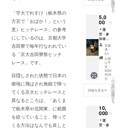
を
選
択
す
る
「宇大でれすけ（栃木県の
5,0
方言で「おばか！」という
00
円
意）ヒッチレース」の参考
＊運
営・参
にしているのは、京都大学
加者に
よる直
吉田寮で毎年行なわれてい
支援
筆のお
者：
礼メッ
2人
る「京大吉田寮祭ヒッチ
セージ
お届
レース」です。
け予
定：
2024
年03
目隠しされた状態で日本の
こ
月
の
リ
僻地に飛ばされ無銭で帰っ
タ
ー
ン
詳細を見る
てくる京大ヒッチレースと
を
選
択
す
異なるところは、「あくま
る
10,
で栃木県や北関東」に範囲
000
円
を絞っていること、帰って
＊運
くる方法はなんでも良しと
営・参