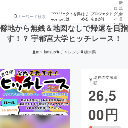
新
ロ
規
グ
会
プロジェクトを掲
はじ
プロジェクト
/
載するには
める
をさがす
イ
員
ン
登
僻地から無銭＆地図なしで帰還を目指
録
す︎！？ 宇都宮大学ヒッチレース！
人気のプロ
注目のリ
注目の新着プロ
募集終了が近いプ
もうすぐ公開
mn_katsuo
チャレンジ
栃木県
ジェクト
ターン
ジェクト
ロジェクト
されます
アート・写真
音楽
現在の支援総
額
26,5
テクノロジー・ガジェット
ゲーム・サ
00
円
映像・映画
書籍・雑誌
ビジネス・起業
チャレンジ