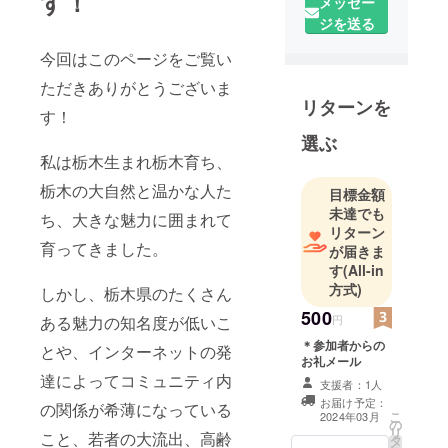
す！
メッセー
ジを送る
今回はこのページをご覧い
ただきありがとうございま
リターンを
す！
選ぶ
私は栃木生まれ栃木育ち、
栃木の大自然と温かな人た
目標金額
未達でも
ち、大きな魅力に囲まれて
リターン
育ってきました。
が届きま
す
(All-in
方式)
しかし、栃木県のたくさん
500
円
ある魅力の知名度が低いこ
＊参加者からの
とや、インターネットの発
お礼メール
達によってコミュニティ内
支援者：1人
お届け予定：
の関係が希薄になっている
こ
2024年03月
の
リ
こと、若者の大流出、高齢
タ