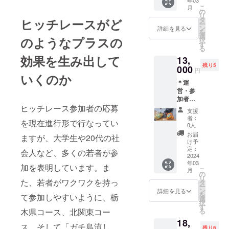
年03
レース
字）の
こ
月
思い出
み】を
の
リ
フォト
掲載し
タ
ヒッチレースがど
ー
ブック
ます。
ン
詳細を見る
を
・B5サ
・ご
選
のようなプラスの
択
イズを
協力者
す
る
想定し
様ご本
効果を生み出して
13,
ており
人によ
残り5
ます。
000
る申し
円
・参加
いくのか
入れが
＊運
者によ
ない限
営・参
る写真
り、半
加者に
を中心
永久的
よる直
ヒッチレース参加者の応募
にした
に掲載
支援
筆のお
構成に
いたし
者：
を現在進行形で行なってい
礼メッ
なりま
ます。
0人
セージ
す。 ・
・支
お届
ますが、大学生や20代の社
＊宇大
おおよ
援時、
け予
でれす
そ20
定：
必ず備
会人など、多くの若者が参
けヒッ
2024
ページ
考欄に
年03
チレー
前後を
掲載を
加を表明しています。ま
こ
月
ス公式
予定し
の
希望さ
リ
アカウ
た、若者がワクワクを持っ
ており
タ
れるお
ー
ントに
ます。
ン
名前を
詳細を見る
を
て参加しやすいように、栃
よる個
選
ご記入
択
人名・
す
くださ
る
木県コース、北関東コー
企業名
い。
18,
を載せ
ス、そして「ガチ島流し
残り6