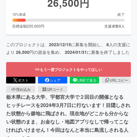
26,500
円
終了
12
%達成
目標金額
220,000
円
支援者数
8
人
このプロジェクトは、
2023/12/15
に募集を開始し、
8
人の支援に
より
26,500
円の資金を集め、
2024/01/31
に募集を終了しました
もう一度プロジェクトをやってほしい
ポスト
シェア
LINEで送る
URLコピー
埋め込み
QRコード
栃木県にある大学、宇都宮大学で２回目の開催となる
ヒッチレースを2024年3月7日に行ないます！目隠しされ
た状態から僻地に飛ばされ、現在地がどこかも分からな
い状態のまま、お金なし・地図アプリなしで帰ってこな
ければいけません！今回はなんと本当に島流しされる人