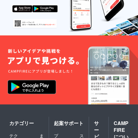
カテゴリー
起案サポート
サ
CAMP
ー
FIRE
テク
ま
プ
ス
ビ
につい