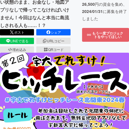
い状態のまま、お金なし・地図ア
26,500
円の資金を集め、
プリなしで帰ってこなければいけ
2024/01/31
に募集を終了
ません！今回はなんと本当に島流
しました
しされる人も……！？
ポスト
シェア
もう一度プロジェク
トをやってほしい
LINEで送る
URLコピー
埋め込み
QRコード