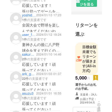
ジを送る
応援しています！
張り切ってゲームを楽
yoshida0178
2024/01/13 17:23
1件
の支援者です
リターンを
全国大会で野球を楽し
んできてくださいね！
選ぶ
user_fb0ab2727264
2024/01/12 19:24
応援しています！
1件
の支援者です
妻神さんの後に八戸野
目標金額
球会を支えて行くのは
未達でも
sakuradamonji
2024/01/10 14:46
リターン
庭野さんと春日さんな
2件
の支援者です
が届きま
んだ！
応援しています！頑
す
(All-in
張ってください！
方式)
ark_gdi10
2024/01/03 01:37
5,000
円
22件
の支援者です
応援しています！頑
選手からのお礼
のお手紙。
張ってください！
asuzu3
2024/01/01 16:55
支援者：24人
1件
の支援者です
お届け予定：
こ
2024年04月
応援しています！頑
の
リ
タ
張ってください！
ー