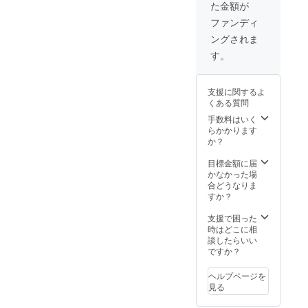
た金額が
い、真
空個包
ファンディ
装で発
ングされま
泡スチ
ロール
す。
に入れ
て発送
致しま
支援に関するよ
す。
くある質問
※「原材
料及び
手数料はいく
添加物
らかかります
等の食
か？
品表示
はお届
目標金額に届
け商品
かなかった場
のラベ
合どうなりま
ルに表
すか？
記され
ます。
支援で困った
商品開
時はどこに相
封前に
談したらいい
は必ず
ですか？
お届け
のリ
ヘルプページを
ターン
見る
に貼付
された