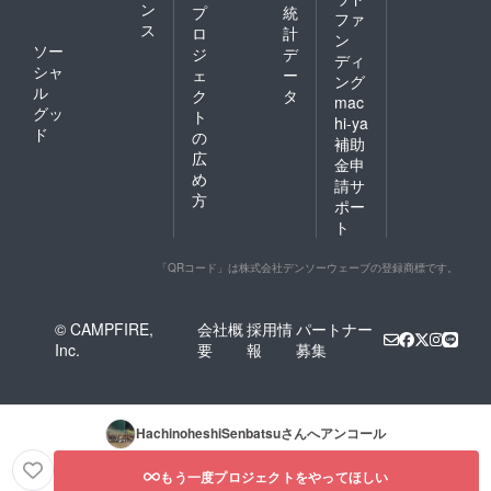
ン
プ
統
ファ
ス
ロ
計
ン
ソー
ジ
デ
ディ
シャ
ェ
ー
ング
ル
ク
タ
mac
グッ
ト
hi-ya
ド
の
補助
広
金申
め
請サ
方
ポー
ト
「QRコード」は株式会社デンソーウェーブの登録商標です。
© CAMPFIRE,
会社概
採用情
パートナー
Inc.
要
報
募集
HachinoheshiSenbatsu
さんへアンコール
もう一度プロジェクトをやってほしい