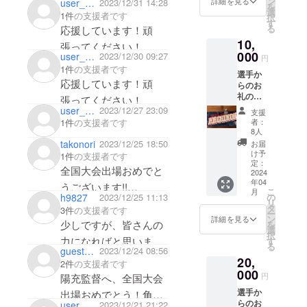
ン
詳細を見る
user_36a728d84064
2023/12/31 14:28
を
選
1件
の支援者です
択
す
る
応援しています！頑
10,
張ってください！
000
user_395dc74e49b4
2023/12/30 09:27
円
1件
の支援者です
選手か
応援しています！頑
らのお
礼のお
張ってください！
手紙、
user_6fcb8b1552b4
2023/12/27 23:09
支援
チーム
者：
1件
の支援者です
タオ
8人
ル、
takonori
2023/12/25 18:50
お届
キーホ
け予
1件
の支援者です
ルダー
定：
全国大会出場おめでと
※チーム
2024
年04
タオル
うございます!!
こ
月
綿100%
の
h9827
2023/12/25 11:13
リ
家族全員で応援してい
200mm
タ
3件
の支援者です
ー
x1100
ン
ますよ。
詳細を見る
少しですが、皆さんの
を
mm
選
択
目指せ全国優勝
力になればと思いま
す
る
gueste049d77e6c04
2023/12/24 08:56
す。思いっきり楽しん
20,
2件
の支援者です
000
できてください！
円
陽充監督へ、全国大会
選手か
出場おめでとう！角谷
らのお
user_a1d011c45314
2023/12/21 21:22