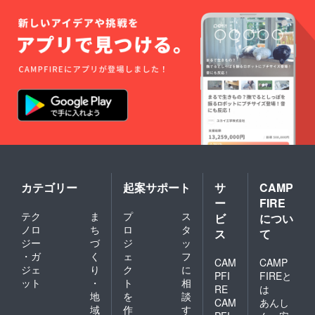
カテゴリー
起案サポート
サ
CAMP
ー
FIRE
テク
ま
プ
ス
ビ
につい
ノロ
ち
ロ
タ
ス
て
ジー
づ
ジ
ッ
・ガ
く
ェ
フ
CAM
CAMP
ジェ
り
ク
に
PFI
FIREと
ット
・
ト
相
RE
は
地
を
談
CAM
あんし
域
作
す