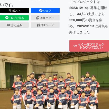
このプロジェクトは、
いです。
2023/12/14
に募集を開始
ポスト
シェア
し、
33
人の支援により
LINEで送る
URLコピー
220,000
円の資金を集
埋め込み
QRコード
め、
2024/01/31
に募集を
終了しました
もう一度プロジェク
トをやってほしい