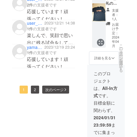
のとこのバスケとい
礼のお
2件
の支援者です
手紙、
い、地元を離れた同級
支援
応援しています！頑
チームT
者：
生の私としては地元
シャ
張ってください！
1人
ツ、
user_2ecf919d9fb4
2023/12/21 14:38
ユーススポーツチーム
お届
コーチ
1件
の支援者です
け予
の活躍に感動してま
実家の
定：
楽しんで、笑顔で思い
お店の
2024
す！募金ほんの少しで
年04
出に残る試合をしてき
お魚干
申し訳ないけど…これ
こ
月
yamauchi_taku
2023/12/19 23:24
物セッ
の
てください。
リ
ト ※T
1件
の支援者です
からも是非みんなで盛
タ
ー
応援しています！
シャツ
ン
詳細を見る
応援しています！頑
り上がって頑張って下
を
サイズ
選
頑張れ❗️ 八戸選抜‼️
択
張ってください！
画像参
さい！ 河原木
す
る
照 ※干
このプロ
物セッ
ジェクト
トの画
像はイ
は、
All-In方
1
2
次のページ
メージ
式
です。
です。
時期に
目標金額に
より商
関わらず、
品に変
動がご
2024/01/31
ざいま
23:59:59
ま
す。 ※
全て冷
でに集まっ
蔵扱