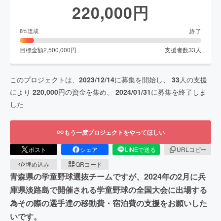
220,000
円
終了
8
%達成
目標金額
2,500,000
円
支援者数
33
人
このプロジェクトは、
2023/12/14
に募集を開始し、
33
人の支援
により
220,000
円の資金を集め、
2024/01/31
に募集を終了しま
した
もう一度プロジェクトをやってほしい
ポスト
シェア
LINEで送る
URLコピー
埋め込み
QRコード
青森県の学童野球選抜チームですが、2024年の2月に兵
庫県淡路島で開催される学童野球の全国大会に出場する
為その際の選手達の移動費・宿泊費の支援をお願いした
いです。