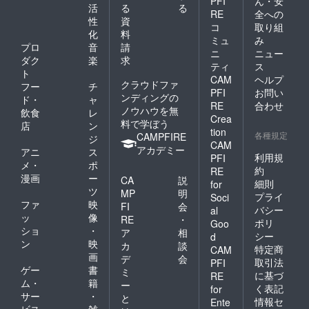
PFI
ん・安
活
る
る
RE
全への
性
資
コ
取り組
化
料
ミュ
み
プロ
音
請
ニ
ニュー
ダク
楽
求
ティ
ス
ト
CAM
ヘルプ
クラウドファ
フー
チ
PFI
お問い
ンディングの
ド・
ャ
RE
合わせ
ノウハウを無
飲食
レ
Crea
料で学ぼう
店
ン
tion
各種規定
CAMPFIRE
ジ
CAM
アカデミー
アニ
ス
利用規
PFI
メ・
ポ
約
RE
漫画
ー
CA
説
細則
for
ツ
MP
明
プライ
Soci
ファ
映
FI
会
バシー
al
ッ
像
RE
・
ポリ
Goo
ショ
・
ア
相
シー
d
ン
映
カ
談
特定商
CAM
画
デ
会
取引法
PFI
ゲー
書
ミ
に基づ
RE
ム・
籍
ー
く表記
for
サー
・
と
情報セ
Ente
ビス
雑