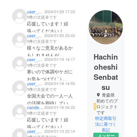
user_2dde52e45ab4
2024/01/29 17:23
1件
の支援者です
応援しています！頑
張ってください！
user_c9c01389bca4
2024/01/20 23:43
1件
の支援者です
様々なご意見があるか
Hachin
もしれませんが、
user_e95ab4a35094
2024/01/19 14:17
子どもたちのための想
oheshi
1件
の支援者です
いが詰まっていると
寒いので体調やケガに
Senbat
感じています。少しで
お気をつけて( ¨̮ )
user_27fadc58b9a4
2024/01/18 14:55
すが、未来を担う
su
応援しています！
1件
の支援者です
子どもたちの支援にな
青森県
全国大会での一人一人
ればと協力させていた
初めてのプ
の活躍を期待していま
だきます。ご健闘をお
ロジェクト
nandemoya080
2024/01/16 04:22
す。精一杯頑張ってき
です
1件
の支援者です
祈りしています！！
てください！応援して
特定商取引
応援しています！頑
法に基づく
います！
張ってください！
表記
user_7e0c943757e4
2024/01/13 22:14
メッセー
1件
の支援者です