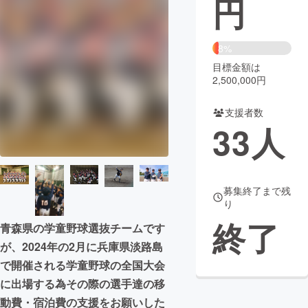
円
まちづくり・地域活性化
8%
目標金額は
CAMPFIRE for Social Good
CAMPFIRE Creation
2,500,000円
CAMPFIREふるさと納税
machi-ya
コミュニティ
支援者数
33
人
募集終了まで残
り
終了
青森県の学童野球選抜チームです
が、2024年の2月に兵庫県淡路島
で開催される学童野球の全国大会
に出場する為その際の選手達の移
動費・宿泊費の支援をお願いした