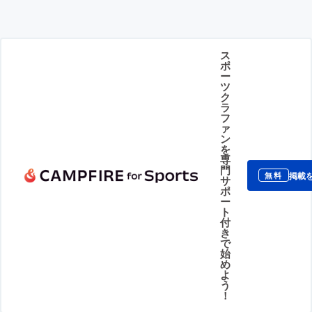
ス
ポ
ー
ツ
ク
ラ
フ
ァ
ン
を
専
門
掲載
無料
サ
ポ
ー
ト
付
き
で
始
め
よ
う
！