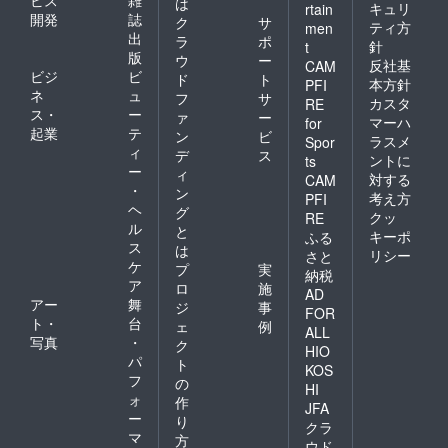
は
キュリ
rtain
開発
誌
ク
サ
ティ方
men
出
ラ
ポ
針
t
版
ウ
ー
反社基
CAM
ビジ
ビ
ド
ト
本方針
PFI
ネ
ュ
フ
サ
カスタ
RE
ス・
ー
ァ
ー
マーハ
for
起業
テ
ン
ビ
ラスメ
Spor
ィ
デ
ス
ントに
ts
ー
ィ
対する
CAM
・
ン
考え方
PFI
ヘ
グ
クッ
RE
ル
と
キーポ
ふる
ス
は
リシー
さと
ケ
プ
実
納税
ア
ロ
施
AD
アー
舞
ジ
事
FOR
ト・
台
ェ
例
ALL
写真
・
ク
HIO
パ
ト
KOS
フ
の
HI
ォ
作
JFA
ー
り
クラ
マ
方
ウド