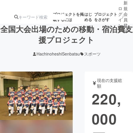
新
ロ
規
グ
会
プロジェクトを掲
はじ
プロジェクト
/
載するには
める
をさがす
イ
員
ン
登
全国大会出場のための移動・宿泊費支
録
援プロジェクト
人気のプロ
注目のリ
注目の新着プロ
募集終了が近いプ
もうすぐ公開
HachinoheshiSenbatsu
スポーツ
ジェクト
ターン
ジェクト
ロジェクト
されます
アート・写真
音楽
現在の支援総
額
220,
テクノロジー・ガジェット
ゲーム・サ
000
映像・映画
書籍・雑誌
ビジネス・起業
チャレンジ