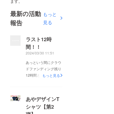
ます。
最新の活動
もっと
報告
見る
ラスト12時
間！！
2024/03/30 11:51
あっという間にクラウ
ドファンディング残り
12時間となりました！
もっと見る
毎日がバタバタでこの
2カ月間が1週間くらい
に感じました…笑現在
あやデザインT
158名の方々が支援し
シャツ【第2
てくださり…正直驚い
ています。こんなに多