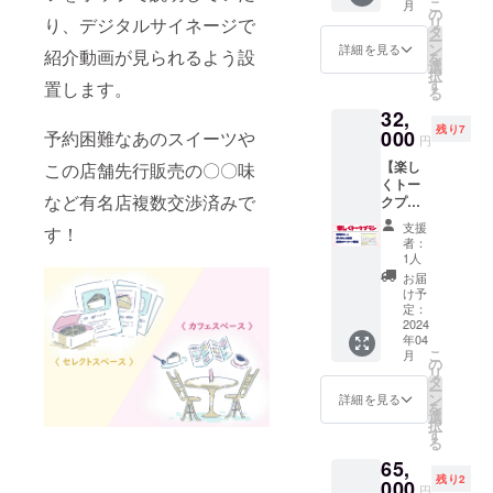
こ
月
ンフル
LLから
の
リ
り、デジタルサイネージで
エン
お選び
タ
ー
サーの
くださ
ン
詳細を見る
紹介動画が見られるよう設
を
仕組み
い。
選
択
や裏側
す
置します。
る
を惜し
32,
みなく
残り7
伝授い
000
予約困難なあのスイーツや
円
たしま
【楽し
この店舗先行販売の〇〇味
す。お
くトー
堅い講
など有名店複数交渉済みで
クプラ
義では
ン】 〇
なく雑
支援
す！
あやと
談を交
者：
オーズ
え楽し
1人
とオン
みなが
お届
ライン
ら♪SNS
け予
で楽し
を伸ば
定：
くトー
2024
したい
年04
ク！
方や面
こ
月
雑談や
白そう
の
リ
質問、
だから
タ
ー
相談な
参加し
ン
詳細を見る
を
どなん
てみた
選
択
でも
い方は
す
る
オッ
是非！
65,
ケー♬
・感謝
残り2
※日時は
000
のメー
円