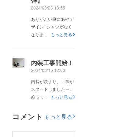
弾】
く人に協力していただ
2024/03/23 13:55
けるなんて幸せすぎま
ありがたい事にあやデ
す◎本当にありがとう
ザインTシャツがなく
ございます。最近は内
なりましたー♡予想よ
もっと見る
装工事も始まり照明や
り人気でとても嬉しい
壁紙などを選んでいる
です！ってことでデザ
のですが、、、まった
インを変えて第二弾を
く決まりません。
内装工事開始！
開始しました！・ジュ
（笑）かわいいデザイ
2024/03/15 12:00
ニアの口癖「僕支え
ンが多く、優柔不断も
る」・女の子シリーズ
内装が決まり、工事が
相まって…はい。笑し
ご興味のある方は是
スタートしましたー‼
かし支援してくださっ
非！！
めっっっちゃ内装のデ
もっと見る
た皆さまのおかげで、
ザイン悩んだよ？初め
疲れた時に少しネガ
てだったから困った
ティブな気持ちになる
コメント
もっと見る
よ？でもいい感じなは
事もあるのですが「頑
ずだよ♡※最近消火器
張ろう」と前向きにな
ブームのジュニア
ることが出来ます！沢