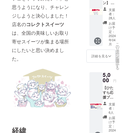
ン】 〇
で当日
思うようになり、チャレン
プロ
料金は
支援
ジェク
発生し
者：
ジしようと決心しました！
トに賛
ませ
28人
同して
ん。 ※
お届
店名の
コレクトスイーツ
くださ
開催場
け予
る方、
所は
定：
は、全国の美味しいお取り
リター
2024
メール
年04
ンはい
寄せスイーツが集まる場所
にてご
こ
月
らない
報告致
の
リ
にしたいと思い決めまし
という
しま
タ
ー
方へ！
す。
ン
詳細を見る
た。
を
・感謝
選
択
のメー
す
る
ルを送
5,0
らせて
いただ
00
円
きま
【ひた
す。 ご
すら応
支援い
援プラ
ただい
ン】 〇
た資金
支援
プロ
は大切
者：
ジェク
に使わ
6人
トに賛
せてい
お届
同して
ただき
け予
くださ
ます。
定：
経緯
る方、
2024
※金額の