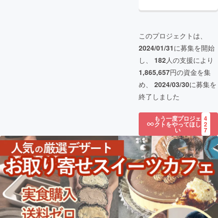
このプロジェクトは、
2024/01/31
に募集を開始
し、
182
人の支援により
1,865,657
円の資金を集
め、
2024/03/30
に募集を
終了しました
もう一度プロジェ
4
クトをやってほし
2
い
7