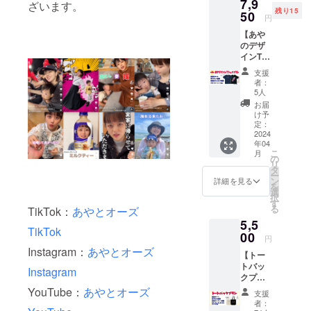
7,9
ざいます。
残り15
50
円
【あや
のデザ
インT
シャツ
支援
第２
者：
弾】 ◎
5人
ありが
お届
たい事
け予
にあや
定：
のデザ
2024
年04
インT
こ
月
シャツ
の
リ
がすべ
タ
ー
て無く
ン
詳細を見る
を
なりま
選
択
した
す
る
TikTok：
あやとオーズ
（感
5,5
謝）
TikTok
第２弾
00
円
も作っ
Instagram：
あやとオーズ
【トー
てみた
トバッ
よ！ ・
Instagram
クプラ
感謝の
ン】 〇
メール
YouTube：
あやとオーズ
支援
あやの
・あり
者：
デザイ