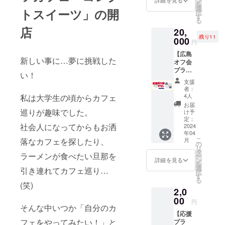
ン
詳細を見る
を
緒に食
トバッ
選
トスイーツ」の開
択
べて飲
ク(Ａ
す
る
んで楽
orB )を
店
20,
しみま
お選び
残り11
しょう
000
くださ
円
♡ ※飲
い。
【広島
食代込
新しい事に…夢に挑戦した
オフ会
みなの
プラン
で当日
い！
(飲食代
料金は
支援
込み)】
発生し
者：
〇2024
ませ
4人
私は大学生の頃からカフェ
年4月6
ん。 ※
お届
日広島
開催場
巡りが趣味でした。
け予
市内の
所は
定：
社会人になってからもお洒
飲食店
2024
メール
年04
でオフ
にてご
こ
月
落なカフェを探したり、
会を開
報告致
の
リ
催しま
しま
タ
ラーメンが食べたい旦那を
ー
す！一
す。
ン
詳細を見る
を
緒に食
選
引き連れてカフェ巡り…
択
べて飲
す
る
んで楽
(笑)
2,0
しみま
しょう
00
円
♡ ※飲
そんな中いつか「自分のカ
【応援
食代込
フェをやってみたい！」と
プラ
みなの