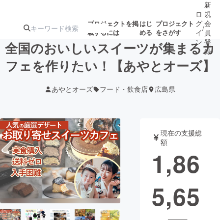
新
ロ
規
グ
会
プロジェクトを掲
はじ
プロジェクト
/
載するには
める
をさがす
イ
員
ン
登
全国のおいしいスイーツが集まるカ
録
フェを作りたい！【あやとオーズ】
人気のプロ
注目のリ
注目の新着プロ
募集終了が近いプ
もうすぐ公開
あやとオーズ
フード・飲食店
広島県
ジェクト
ターン
ジェクト
ロジェクト
されます
アート・写真
音楽
現在の支援総
額
1,86
テクノロジー・ガジェット
ゲーム・サ
5,65
映像・映画
書籍・雑誌
ビジネス・起業
チャレンジ