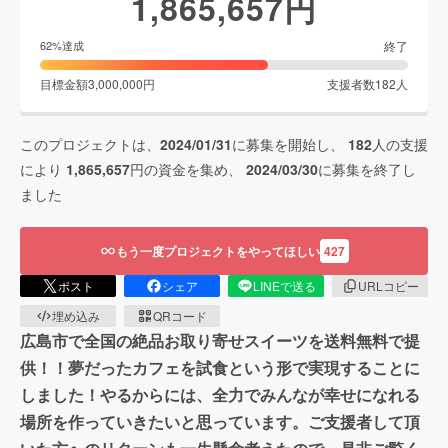
1,865,657
円
終了
62
%達成
目標金額
3,000,000
円
支援者数
182
人
このプロジェクトは、
2024/01/31
に募集を開始し、
182
人の支援
により
1,865,657
円の資金を集め、
2024/03/30
に募集を終了し
ました
もう一度プロジェクトをやってほしい
427
ポスト
シェア
LINEで送る
URLコピー
埋め込み
QRコード
広島市で全国の絶品お取り寄せスイーツを送料無料で提
供！！夢だったカフェを試食という形で実現することに
しました！やるからには、全力でみんなが幸せになれる
場所を作っていきたいと思っています。ご支援者して頂