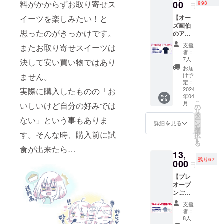
メッ
料がかからずお取り寄せス
00
993
円
セージ
イーツを楽しみたい！と
【オー
動画 ※
ズ画伯
ご来店
思ったのがきっかけです。
のアー
の際に
トTシャ
使用で
支援
またお取り寄せスイーツは
ツプラ
きる割
者：
ン】 〇
引券に
7人
決して安い買い物ではあり
ジュニ
なりま
お届
アに
す。 ※
ません。
け予
「クワ
使用期
定：
ガタ描
2024
実際に購入したものの「お
間は
年04
いて」
オープ
こ
月
いしいけど自分の好みでは
と言わ
ンから
の
リ
れて出
半年間
タ
ない」という事もありま
ー
来た作
で1度き
ン
詳細を見る
を
品 ・感
りとな
選
す。そんな時、購入前に試
択
謝の
りま
す
る
メール
す。
食が出来たら…
13,
・あり
（例：
残り67
がとう
000
2024年
円
画像 ・
5月5日
【プレ
感謝の
オープ
オープ
メッ
ンの場
ンご招
セージ
合2024
待プラ
動画 ・
年11月5
支援
ン】 〇
ステッ
日ま
者：
コレク
カー ※
で） ※
8人