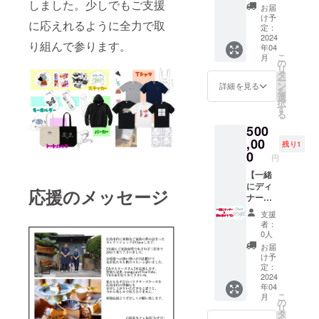
しました。少しでもご支援
や、
悩み相
お届
オー
談（※雑
け予
に応えれるように全力で取
ズ、
談や質
定：
ジュニ
問など
2024
り組んで参ります。
年04
ア、
でも
こ
月
ファン
OK）＋
の
リ
マ） ・
すべて
タ
ー
あやデ
のグッ
ン
詳細を見る
を
ザイン
ズ ・感
選
択
パー
謝の
す
る
カー ・
メール
500
ステッ
・あり
カー ・
がとう
,00
残り1
キーホ
画像 ・
0
円
ルダー
感謝の
・直筆
メッ
【一緒
手紙 ・
セージ
にディ
応援のメッセージ
コレク
動画 ・
ナー＆
トス
Tシャツ
飲み歩
支援
イーツ
全4種類
きプラ
者：
従業員
（あ
ン】 〇
0人
限定エ
や、
あやと
お届
プロン
オー
オーズ
け予
※Tシャ
ズ、
とディ
定：
ツ・
ジュニ
ナー！2
2024
年04
パー
ア、
次会も
こ
月
カーの
ファン
♪（その
の
リ
サイズ
マ） ・
後も
タ