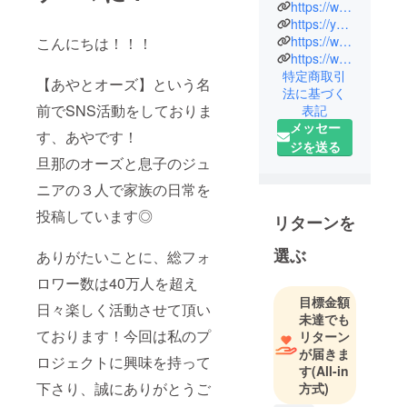
https://www.tiktok.com/@ooz.aya?_t=8j6HiFtIR4k&_r=1
夫婦でSNS
https://youtube.com/channel/UCJL0QcjWpYbJ-LdgysVuRcQ
を中心に活
https://www.instagram.com/hiroshimacafe.ayaooz?igsh=dWE5dDcxemdvN3lx&utm_source=qr
こんにちは！！！
https://www.instagram.com/aya.to.ooz?igsh=MTNkb3lxbnVtNGhyYg%3D%3D&utm_source=qr
動しなが
特定商取引
ら、４歳の
【あやとオーズ】という名
法に基づく
息子と0歳の
前でSNS活動をしておりま
表記
娘の４人家
メッセー
す、あやです！
族でわちゃ
ジを送る
わちゃと過
旦那のオーズと息子のジュ
ごしていま
ニアの３人で家族の日常を
す。新しい
投稿しています◎
挑戦に向け
リターンを
て全力で頑
選ぶ
ありがたいことに、総フォ
張っていま
すので、応
ロワー数は40万人を超え
援よろしく
目標金額
日々楽しく活動させて頂い
未達でも
お願い致し
ております！今回は私のプ
リターン
ます！
が届きま
ロジェクトに興味を持って
す
(All-in
下さり、誠にありがとうご
方式)