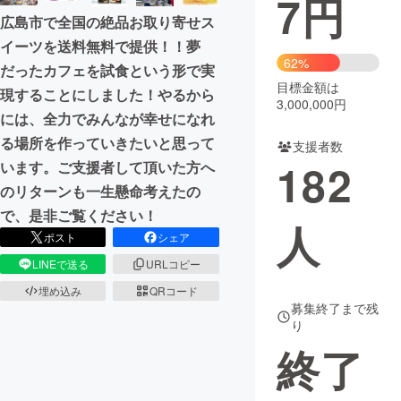
7
円
広島市で全国の絶品お取り寄せス
まちづくり・地域活性化
イーツを送料無料で提供！！夢
62%
だったカフェを試食という形で実
目標金額は
CAMPFIRE for Social Good
CAMPFIRE Creation
現することにしました！やるから
3,000,000円
CAMPFIREふるさと納税
machi-ya
コミュニティ
には、全力でみんなが幸せになれ
る場所を作っていきたいと思って
支援者数
182
います。ご支援者して頂いた方へ
のリターンも一生懸命考えたの
で、是非ご覧ください！
人
ポスト
シェア
LINEで送る
URLコピー
埋め込み
QRコード
募集終了まで残
り
終了