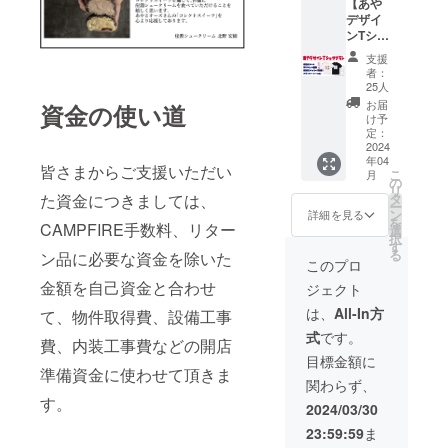
【あや
を予定
いたし
デザイ
してお
ます。
ンTシャ
りま
※掲載す
ツプラ
す。 ※T
るデー
支援
ン】 〇
シャ
タはご
者：
あやの
ツ・
自身で
25人
デザイ
パー
準備願
お届
資金の使い道
ンTシャ
カーの
いま
け予
ツ♬初
サイズ
す。(こ
定：
めての
2024
をお選
ちらで
年04
グッズ
びくだ
作成す
皆さまからご支援いただい
こ
月
化で
さい。
る場合
の
リ
す！ ・
は別途
タ
た資金につきましては、
ー
感謝の
相談) ※
ン
詳細を見る
を
メール
CAMPFIRE手数料、リター
掲載期
選
択
・あり
間は
す
る
ン品に必要な資金を除いた
がとう
オープ
このプロ
画像 ・
ンから
金額を自己資金と合わせ
ジェクト
感謝の
半年間
メッ
になり
は、
All-In方
て、物件取得費、設備工事
セージ
ます。
式
です。
動画 ・
費、内装工事費などの開店
ステッ
目標金額に
カー ※
準備資金に使わせて頂きま
関わらず、
ご希望
す。
のTシャ
2024/03/30
ツ(Ａor
23:59:59
ま
Ｂ)をお