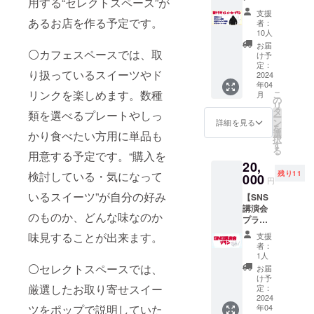
後に
用する“セレクトスペース”が
カープ
お名前
メール
支援
ラン】
をご記
あるお店を作る予定です。
にてご
者：
〇あや
入くだ
10人
支援者
がデザ
さい。
様に報
お届
インし
⚪カフェスペースでは、取
※記載希
け予
告致し
たパー
望のお
定：
ます。
り扱っているスイーツやド
カーに
2024
名前
※プレ
年04
なりま
は、
オープ
リンクを楽しめます。数種
こ
月
す!ジュ
ニック
の
ン開催
リ
ニアの
ネーム
タ
日は、
類を選べるプレートやしっ
ー
おむつ
などで
ン
詳細を見る
2024年
を
姿デザ
も可能
選
かり食べたい方用に単品も
のGWで
択
インで
です。
す
の開催
る
す♡ ・
用意する予定です。“購入を
※金額は
を予定
20,
感謝の
上乗せ
してお
残り11
検討している・気になって
メール
000
可能で
ります
円
・あり
す。
が進捗
いるスイーツ”が自分の好み
【SNS
がとう
度合に
講演会
画像 ・
よって
のものか、どんな味なのか
プラ
感謝の
変更さ
ン】 〇
メッ
味見することが出来ます。
せてい
支援
2024年
セージ
者：
ただく
4月21日
動画 ・
1人
可能性
開催！
ステッ
⚪セレクトスペースでは、
お届
があり
オーズ
カー ※
け予
ます。
のSNS
厳選したお取り寄せスイー
サイズ
定：
講習会
2024
はS・
年04
ツをポップで説明していた
～♬イ
M・L・