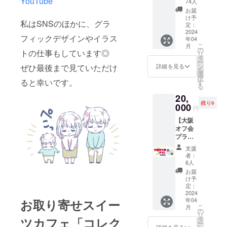
YouTube
がとう
74人
ントー
画像 ・
お届
トバッ
感謝の
け予
私はSNSのほかに、グラ
ク！羊
メッ
定：
のキャ
2024
セージ
フィックデザインやイラス
年04
ラと羊
動画 ・
こ
月
の
ステッ
の
トの仕事もしています◎
リ
骨！！
カー ※
タ
ー
なぜ羊
ご希望
ン
ぜひ最後まで見ていただけ
詳細を見る
を
か…？
のTシャ
選
択
私は羊
ると幸いです。
ツ(Ａor
す
る
が好き
Ｂ)をお
20,
だから
選びく
残り9
♡ ・感
000
ださ
円
謝の
い。 ※
【大阪
メール
サイズ
オフ会
・あり
をS・
プラン
がとう
M・L・
(飲食代
画像 ・
LLから
支援
込み)】
感謝の
お選び
者：
〇2024
メッ
くださ
6人
年4月13
セージ
い。
お届
日大阪
動画 ・
け予
市内の
ステッ
定：
飲食店
2024
カー ・
年04
お取り寄せスイー
でオフ
キーホ
こ
月
会を開
ルダー
の
リ
催しま
※ご希望
タ
ツカフェ「コレク
ー
す！一
のトー