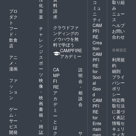
コ
取り組
化
料
ミュ
み
プロ
音
請
ニ
ニュー
ダク
楽
求
ティ
ス
ト
CAM
ヘルプ
クラウドファ
フー
チ
PFI
お問い
ンディングの
ド・
ャ
RE
合わせ
ノウハウを無
飲食
レ
Crea
料で学ぼう
店
ン
tion
各種規定
CAMPFIRE
ジ
CAM
アカデミー
アニ
ス
利用規
PFI
メ・
ポ
約
RE
漫画
ー
CA
説
細則
for
ツ
MP
明
プライ
Soci
ファ
映
FI
会
バシー
al
ッ
像
RE
・
ポリ
Goo
ショ
・
ア
相
シー
d
ン
映
カ
談
特定商
CAM
画
デ
会
取引法
PFI
ゲー
書
ミ
に基づ
RE
ム・
籍
ー
く表記
for
サー
・
と
情報セ
Ente
ビス
雑
は
キュリ
rtain
開発
誌
ク
サ
ティ方
men