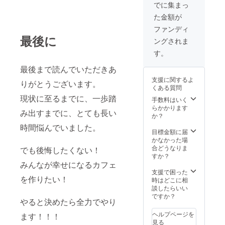
選びく
でに集まっ
ださ
た金額が
い。 ※
サイズ
ファンディ
をS・
最後に
ングされま
M・L・
LLから
す。
お選び
くださ
最後まで読んでいただきあ
い。
支援に関するよ
りがとうございます。
くある質問
現状に至るまでに、一歩踏
手数料はいく
らかかります
み出すまでに、とても長い
か？
時間悩んでいました。
目標金額に届
かなかった場
合どうなりま
でも後悔したくない！
すか？
みんなが幸せになるカフェ
支援で困った
を作りたい！
時はどこに相
談したらいい
ですか？
やると決めたら全力でやり
ヘルプページを
ます！！！
見る