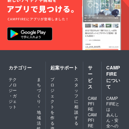
カテゴリー
起案サポート
サ
CAMP
ー
FIRE
テク
ま
プ
ス
ビ
につい
ノロ
ち
ロ
タ
ス
て
ジー
づ
ジ
ッ
・ガ
く
ェ
フ
CAM
CAMP
ジェ
り
ク
に
PFI
FIREと
ット
・
ト
相
RE
は
地
を
談
CAM
あんし
域
作
す
PFI
ん・安
活
る
る
RE
全への
性
資