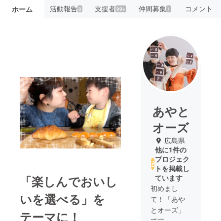
活動報告
支援者
仲間募集
コメント
ホーム
8
99+
1
あやと
オーズ
広島県
他に1件の
プロジェク
トを掲載し
「楽しんでおいし
ています
初めまし
いを選べる」を
て！「あや
とオーズ」
テーマに！
です。