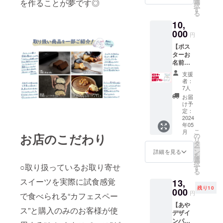
は当日
選
を作ることが夢です◎
択
B.TikTo
オリジ
す
る
kファン
ナル
10,
マTシャ
グッズ
ツ ・感
000
をお渡
円
謝の
し致し
【ポス
メール
ます！
ターお
・あり
※店舗場
名前記
がとう
所は広
載プラ
画像 ・
島県広
支援
ン】 〇
感謝の
島市の
者：
店内掲
メッ
広島駅
7人
載用の
セージ
周辺
お届
thank
動画 ・
（徒歩
け予
youポス
ステッ
定：
圏内）
ターに
2024
カー ※
になり
年05
ご支援
デザイ
ます。
こ
月
者様の
ンをA
お店のこだわり
の
※プレ
リ
お名前
or Bか
タ
オープ
ー
を記載
らお選
ン
ン開催
詳細を見る
を
させて
びくだ
選
日は、
択
いただ
○取り扱っているお取り寄せ
さい。
す
本プロ
る
きま
※サイズ
ジェク
スイーツを実際に試食感覚
13,
す。 ※
はS・
トのク
残り10
支援時
000
M・L・
ラウド
円
で食べられる“カフェスペー
に必ず
LLから
ファン
【あや
備考欄
お選び
ディン
ス”と購入のみのお客様が使
デザイ
に記載
くださ
グ終了
ンパー
希望の
い。