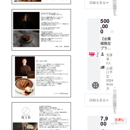
ー
をお選
あやデ
オーズ
ン
詳細を見る
を
びくだ
ザイン
はご自
選
択
さい
パー
由に貸
す
る
カー ・
し出
500
ステッ
し）と
カー ・
びきり
,00
キーホ
楽しい
0
円
ルダー
特別な
・直筆
時間
【企業
手紙 ・
を！ ・
様限定
コレク
日程は
プラ
トス
ご支援
ン】 〇
支援
イーツ
者様と
店舗に
者：
従業員
ご相談
設置す
0人
限定エ
の上決
るデジ
お届
プロン
めさせ
タルサ
け予
・あや
ていた
イネー
定：
とオー
だきま
ジ(取り
2024
年04
ズのお
す。
扱いス
こ
月
悩み相
イーツ
の
リ
談 ※お
の説明
タ
ー
悩み相
などが
ン
詳細を見る
を
談はオ
流れる
選
択
ンライ
モニ
す
る
ン
ター)に
7,9
(ZOOM
広告を
在庫な
等)で30
10秒程
00
し
円
分程度
度 掲載