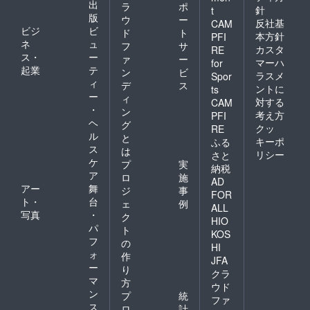
出
ラ
ポ
針
t
版
ウ
ー
反社基
CAM
ビジ
ビ
ド
ト
本方針
PFI
ネ
ュ
フ
サ
カスタ
RE
ス・
ー
ァ
ー
マーハ
for
起業
テ
ン
ビ
ラスメ
Spor
ィ
デ
ス
ントに
ts
ー
ィ
対する
CAM
・
ン
考え方
PFI
ヘ
グ
クッ
RE
ル
と
キーポ
ふる
ス
は
リシー
さと
ケ
プ
実
納税
ア
ロ
施
AD
アー
舞
ジ
事
FOR
ト・
台
ェ
例
ALL
写真
・
ク
HIO
パ
ト
KOS
フ
の
HI
ォ
作
JFA
ー
り
クラ
マ
方
ウド
ン
プ
統
ファ
ス
ロ
計