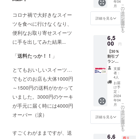
年04
応援し
上乗せ
こ
月
ていた
可能
の
リ
だける
タ
コロナ禍で大好きなスイー
ー
方へ！
ン
詳細を見る
を
・感謝
ツを食べに行けなくなり、
選
択
のメー
す
る
便利なお取り寄せスイーツ
ル ・あ
6,5
りがと
に手を出してみた結果...
う画像
00
円
・感謝
【30％
のメッ
「
送料たっか！！
」
割引プ
セージ
ラン】
動画 ご
〇店舗
支援い
支援
とてもおいしいスイーツ…
でお会
ただい
者：
計をす
た資金
4人
でもどのお店も大体1000円
る際に
は大切
お届
30％割
に使わ
～1500円の送料がかかって
け予
引させ
せてい
定：
いました。3000円のケーキ
ていた
2024
ただき
年04
だきま
ます。
こ
月
が手元に届く時には4000円
す！ ・
※金額の
の
リ
感謝の
上乗せ
タ
オーバー（涙）
ー
メール
可能
ン
詳細を見る
を
・あり
選
択
がとう
す
る
画像 ・
すごくわがままですが、送
6,6
感謝の
残り