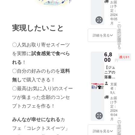
トス
サイズ
割引券
お届
イーツ
はS・
はメー
け予
のプレ
M・L・
定：
ルにて
オープ
2024
LLから
送らせ
年05
ンにご
お選び
ていた
こ
月
招
くださ
実現したいこと
の
だきま
リ
待！！
い。
タ
すの
ー
！ ・あ
ン
で、ご
詳細を見る
を
やと
選
来店の
択
オーズ
〇人気お取り寄せスイーツ
す
際にご
る
が直接
提示く
を実際に
試食感覚で食べら
6,8
感謝を
ださ
残り31
伝えさ
00
い。
円
れる
！
せてい
【ジュ
ただき
〇自分の好みのものを
送料
ニアの
ます！
落書き
・プレ
無し
で購入できる！
orファ
オープ
支援
ンマT
ン当日
〇最高(お気に入り)のスイー
者：
シャツ
カフェ
9人
プラ
ツが集まった念願のコンセ
料金を
お届
ン】 A.
500円引
け予
プトカフェを作る！
ジュニ
きさせ
定：
ア(息子)
2024
ていた
年04
が初め
だきま
みんなが幸せになれる
カ
こ
月
てデザ
す！ ・
の
リ
インし
ご支援
タ
フェ「コレクトスイーツ」
ー
たTシャ
者様に
ン
詳細を見る
を
ツ