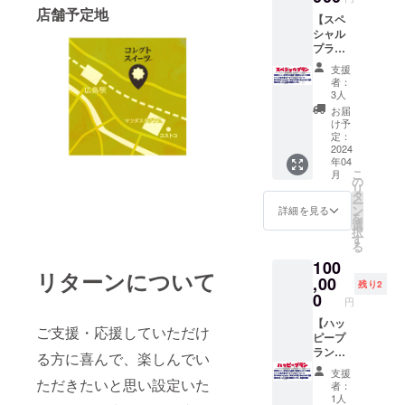
ご支援
ル ・あ
店舗予定地
【スペ
者様と
りがと
シャル
相談の
う画像
プラ
上決め
・感謝
ン】 〇
させて
のメッ
支援
コレク
頂きま
セージ
者：
トス
す。 ※
動画 ※
3人
イーツ
時間は
開催場
お届
従業員
40分程
所は広
け予
限定エ
度にな
定：
島市に
プロン
2024
りま
なりま
年04
＋直筆
す。
す。ご
こ
月
手紙＋
の
支援者
リ
すべて
タ
様に
ー
のグッ
ン
メール
詳細を見る
を
ズ ・感
選
で報告
択
謝の
す
いたし
る
メール
ます。
100
・あり
リターンについて
がとう
,00
残り2
画像 ・
0
円
感謝の
メッ
【ハッ
ご支援・応援していただけ
セージ
ピープ
動画 ・
ラン】
る方に喜んで、楽しんでい
Tシャツ
〇あや
支援
全4種類
とオー
ただきたいと思い設定いた
者：
（あ
ズのお
1人