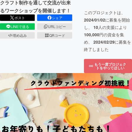
クラフト制作を通して交流が出来
るワークショップを開催します！
このプロジェクトは、
ポスト
シェア
2024/01/02
に募集を開始
LINEで送る
URLコピー
し、
10
人の支援により
100,000
円の資金を集
埋め込み
QRコード
め、
2024/02/29
に募集を
終了しました
もう一度プロジェク
トをやってほしい