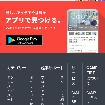
構造繊
ム紐・
トした
地を使
す。
維マス
熱圧着
装着感
用。 堅
ク ゴ
シート
に優れ
牢で3層
ム紐・
寸法：
ていま
の厚み
熱圧着
・高さ
す。 生
があり
シート
（顎〜
地の厚
フィッ
寸法：
鼻）
みに対
トした
・高さ
140mm
して通
装着感
（顎〜
（最長
気性が
に優れ
鼻）
部） ・
高く群
ていま
140mm
幅（片
れや息
す。 生
（最長
面）
苦しさ
地の厚
部） ・
100mm
を軽
みに対
幅（片
（最長
減。 洗
して通
面）
部） ・
浄によ
気性が
100mm
高さ
る型崩
高く群
（最長
（耳
れをせ
れや息
部） ・
下）
ず耐久
苦しさ
カテゴリー
起案サポート
サ
CAMP
高さ
70mm
性があ
を軽
ー
FIRE
（耳
（最長
り、
減。 洗
下）
部） ※
テク
ま
プ
ス
オー
ビ
につい
浄によ
70mm
手作り
バーマ
る型崩
ノロ
ち
ロ
タ
ス
て
（最長
となり
スクに
れをせ
ジー
づ
ジ
ッ
部） ※
ますの
最適で
ず耐久
・ガ
く
ェ
フ
手作り
でサイ
す。 ※
CAM
CAMP
性があ
ジェ
り
ク
に
となり
ズは多
手作り
り、
PFI
FIREと
ますの
少の誤
ット
・
ト
相
となり
オー
RE
は
でサイ
差がご
ますの
地
を
談
バーマ