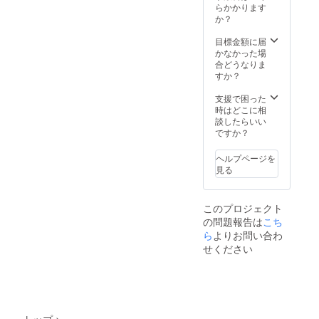
デザイ
ちゃん
ル生地
らかかります
製・熱
ズは多
高く群
ンはお
レザー
（ポリ
か？
圧着接
少の誤
れや息
任せく
スト
エステ
着 素
差がご
苦しさ
ださ
ラップ
ル）
目標金額に届
材：ダ
ざいま
を軽
い。 猫
は異な
メッ
かなかった場
ブル
す。ご
減。 洗
ちゃん
るデザ
シュ3層
合どうなりま
ラッセ
了承く
浄によ
レザー
インの
構造繊
すか？
ル生地
ださ
る型崩
スト
ものを
維マス
（ポリ
い。 商
れをせ
ラップ
お入れ
ク ゴ
支援で困った
エステ
品説
ず耐久
は異な
します
ム紐・
時はどこに相
ル）
明：
性があ
るデザ
が、同
熱圧着
談したらいい
メッ
メッ
り、
インの
じもの
シート
ですか？
シュ3層
シュ
オー
ものを
がいい
寸法：
構造繊
ラッセ
バーマ
お入れ
場合備
・高さ
維マス
ル3層構
ヘルプページを
スクに
します
考欄に
（顎〜
ク ゴ
造の素
見る
最適で
が、同
その旨
鼻）
ム紐・
材の生
す。 ※
じもの
をご入
140mm
熱圧着
地を使
手作り
がいい
力くだ
（最長
シート
用。 堅
となり
このプロジェクト
場合そ
さい。
部） ・
寸法：
牢で3層
ますの
の問題報告は
こち
の旨を
各グッ
幅（片
・高さ
の厚み
で、色
備考欄
ズの写
ら
よりお問い合わ
面）
（顎〜
があり
合いな
にご入
真はイ
100mm
鼻）
せください
フィッ
ど多少
力くだ
メージ
（最長
140mm
トした
の誤差
さい。
です。
部） ・
（最長
装着感
がござ
手作り
実際と
高さ
部） ・
に優れ
いま
のため
は異な
（耳
幅（片
ていま
す。
実際の
る場合
下）
面）
す。 生
グッズ
もござ
70mm
100mm
地の厚
トップ
>