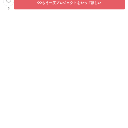
270mm
ぴった
もう一度プロジェクトをやってほしい
A4サイ
り入る
5
ズが
大きさ
ぴった
です。
り入る
持ち手
大きさ
は肩掛
です。
けは出
持ち手
来ない
は肩掛
長さで
けは出
す。 ※
来ない
手作り
長さで
となり
す。 ※
ますの
手作り
でサイ
となり
ズは多
ますの
少の誤
でサイ
差がご
ズは多
ざいま
少の誤
す。ご
差がご
了承く
ざいま
ださ
す。ご
い。 商
了承く
品説
ださ
明： メ
い。 商
ルシー
品説
マスク
明： メ
と同じ
ルシー
メッ