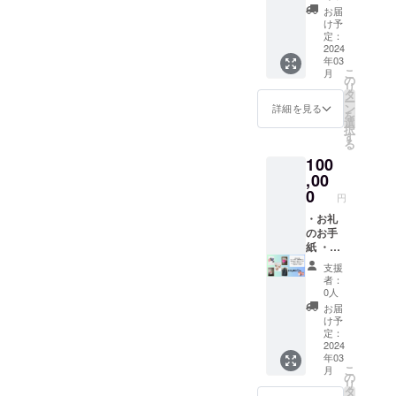
ト
メル
を送ら
とは異
お届
ム紐・
（黒、
シーマ
せて頂
け予
なる場
熱圧着
白） ・
スク2色
定：
きま
合がご
シート
猫ちゃ
2024
セッ
す。 メ
ざいま
寸法：
年03
んレ
ト、猫
ルシー
すので
・高さ
こ
月
ザース
ちゃん
の
マスク
ご了承
（顎〜
リ
トラッ
レザー
タ
の色は
くださ
鼻）
ー
プ×3本
スト
ン
黒また
詳細を見る
い。
140mm
を
・メル
ラップ
選
は白か
【メル
（最長
択
シース
２本、
す
らお選
シーマ
部） ・
る
ピー
メル
び頂け
スク】
幅（片
100
カー ・
シース
ます。
仕様：
面）
トート
,00
ピー
その他
ダブル
100mm
バッグ
カー、
0
の色、
ラッセ
（最長
円
メル
紙紐
デザイ
ル生
部） ・
シース
・お礼
リース
ンはお
地 縫
高さ
ピー
のお手
を送ら
任せく
製・熱
（耳
カーが
紙 ・メ
せて頂
ださ
圧着接
下）
入った
ルシー
きま
い。 ス
着 素
70mm
支援
おひと
マスク2
す。 各
トラッ
材：ダ
者：
（最長
りさま
色セッ
グッズ
プの
0人
ブル
部） ※
でも楽
ト
の写真
色、デ
ラッセ
お届
手作り
しめる
（黒、
はイ
ザイン
け予
ル生地
となり
詰め合
白） ・
メージ
定：
は異な
（ポリ
ますの
わせ
猫ちゃ
2024
です。
るもの
エステ
でサイ
年03
セット
んスト
デザイ
をお入
ル）
ズは多
こ
月
です。
ラップ
ン、色
の
れしま
メッ
少の誤
リ
メル
×5本 ・
はお任
タ
すが同
シュ3層
差がご