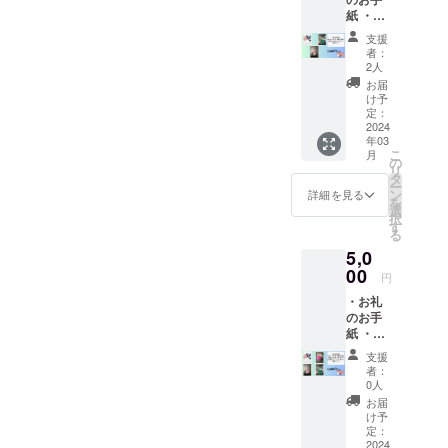
スト
紙 ・メ
ラップ
ルシー
の色、
支援
マスク
デザイ
者：
（黒ま
ンはお
2人
たは
任せく
お届
白） ・
ださ
け予
猫ちゃ
い。
定：
んレ
2024
年03
ザース
こ
月
トラッ
の
リ
プ ・紙
タ
ー
紐リー
ン
詳細を見る
を
ス メル
選
択
シーク
す
る
ラフト
5,0
からお
礼のお
00
円
手紙と
・お礼
選べる
のお手
メル
紙 ・メ
シーマ
ルシー
スク、
支援
マスク
猫ちゃ
者：
（黒ま
んレ
0人
たは
ザース
お届
白） ・
トラッ
け予
猫ちゃ
プ、
定：
んレ
2024
ペー