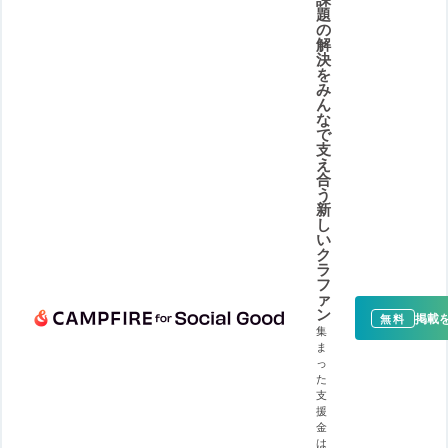
題
の
解
決
を
み
ん
な
で
支
え
合
う
新
し
い
ク
ラ
フ
ァ
ン
掲載
無料
集
ま
っ
た
支
援
金
は