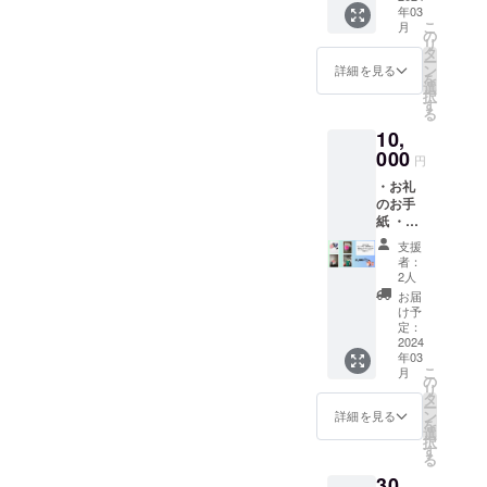
年03
ザース
パー
こ
月
トラッ
リース
の
リ
プ ・ハ
を郵送
タ
ー
スの花
させて
ン
詳細を見る
を
（ペー
頂きま
選
択
パーク
す。 写
す
る
ラフ
真はイ
10,
ト） ・
メージ
紙紐
000
です。
円
リース
マスク
・お礼
メル
の色の
のお手
シーク
みお選
紙 ・メ
ラフト
び頂け
ルシー
からお
ます。
支援
マスク2
礼のお
その他
者：
色セッ
手紙と
の色、
2人
ト
選べる
デザイ
お届
（黒、
メル
ンはお
け予
白） ・
シーマ
定：
任せく
猫ちゃ
2024
スク、
ださ
年03
んレ
猫ちゃ
い。 手
こ
月
ザース
んレ
の
作りの
リ
トラッ
ザース
タ
ため実
ー
プ×2本
トラッ
ン
際の
詳細を見る
を
セット
プ、ハ
選
グッズ
択
・はす
スの
す
とは異
る
の花
花、紙
なる場
30,
（ペー
紐リー
合がご