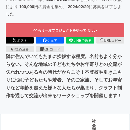
により
100,000
円の資金を集め、
2024/02/29
に募集を終了しま
した
もう一度プロジェクトをやってほしい
ポスト
シェア
LINEで送る
URLコピー
埋め込み
QRコード
隣に住んでいてもたまに挨拶する程度。名前もよく分か
らない。そんな地域の子どもたちやお年寄りとの交流が
失われつつある今の時代だからこそ！不登校や引きこも
りに悩む子どもたちや若者、そのご家族、そしてお年寄
りなど年齢を超えた様々な人たちが集まり、クラフト制
作を通して交流が出来るワークショップを開催します！
社
会
課