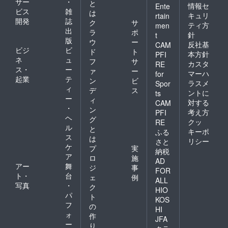
サー
・
と
みに対
高く群
情報セ
Ente
ビス
雑
して通
れや息
は
キュリ
rtain
気性が
苦しさ
開発
誌
ク
サ
ティ方
men
高く群
を軽
出
ラ
ポ
針
t
れや息
減。 洗
版
ウ
ー
反社基
苦しさ
浄によ
CAM
ビジ
ビ
ド
ト
を軽
る型崩
本方針
PFI
ネ
ュ
減。 洗
れをせ
フ
サ
カスタ
RE
浄によ
ず耐久
ス・
ー
ァ
ー
マーハ
for
る型崩
性があ
起業
テ
ン
ビ
ラスメ
Spor
れをせ
り、
ィ
デ
ス
ントに
ts
ず耐久
オー
ー
ィ
性があ
バーマ
対する
CAM
・
ン
り、
スクに
考え方
PFI
ヘ
オー
最適で
グ
クッ
RE
バーマ
す。 ※
ル
と
キーポ
ふる
スクに
手作り
ス
は
リシー
さと
最適で
となり
ケ
プ
実
す。 ※
ますの
納税
ア
ロ
施
手作り
で、色
AD
アー
舞
となり
合いな
ジ
事
FOR
ますの
ど多少
ト・
台
ェ
例
ALL
で、色
の誤差
写真
・
ク
HIO
合いな
がござ
パ
ト
ど多少
いま
KOS
フ
の
の誤差
す。
HI
ォ
がござ
【メル
作
JFA
いま
シー
ー
り