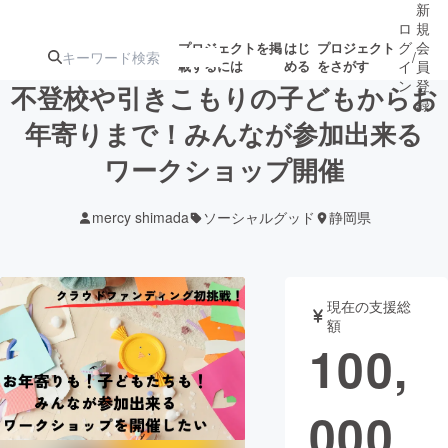
新
ロ
規
グ
会
プロジェクトを掲
はじ
プロジェクト
/
載するには
める
をさがす
イ
員
ン
登
不登校や引きこもりの子どもからお
録
年寄りまで！みんなが参加出来る
ワークショップ開催
人気のプロ
注目のリ
注目の新着プロ
募集終了が近いプ
もうすぐ公開
ジェクト
ターン
ジェクト
ロジェクト
されます
mercy shimada
ソーシャルグッド
静岡県
アート・写真
音楽
現在の支援総
テクノロジー・ガジェット
ゲーム・サ
額
100,
映像・映画
書籍・雑誌
000
ビジネス・起業
チャレンジ