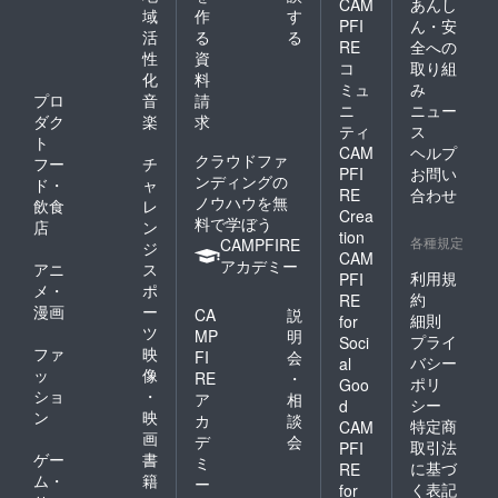
CAM
あんし
ズは多
ざいま
で、色
スクに
域
作
す
PFI
ん・安
少の誤
す。ご
合いな
最適で
活
る
る
差がご
了承く
ど多少
RE
全への
す。 ※
性
資
ざいま
ださ
の誤差
手作り
コ
取り組
化
料
す。ご
い。 商
がござ
となり
ミュ
み
了承く
品説
いま
プロ
音
請
ますの
ニ
ニュー
ださ
明：
す。
で、色
ダク
楽
求
ティ
ス
い。 商
メッ
合いな
ト
品説
シュ
CAM
ヘルプ
ど多少
クラウドファ
フー
チ
明：
ラッセ
の誤差
PFI
お問い
ンディングの
ド・
ャ
メッ
ル3層構
がござ
RE
合わせ
ノウハウを無
シュ
造の素
飲食
レ
いま
Crea
ラッセ
材の生
料で学ぼう
す。
店
ン
tion
ル3層構
地を使
各種規定
CAMPFIRE
ジ
造の素
用。 堅
CAM
アカデミー
アニ
ス
材の生
牢で3層
利用規
PFI
メ・
ポ
地を使
の厚み
約
RE
用。 堅
があり
漫画
ー
CA
説
細則
for
牢で3層
フィッ
ツ
MP
明
プライ
Soci
の厚み
トした
ファ
映
FI
会
バシー
al
があり
装着感
ッ
像
RE
・
フィッ
に優れ
ポリ
Goo
ショ
・
ア
相
トした
ていま
シー
d
ン
映
装着感
す。 生
カ
談
特定商
CAM
に優れ
地の厚
画
デ
会
取引法
PFI
ていま
みに対
ゲー
書
ミ
に基づ
RE
す。 生
して通
ム・
籍
ー
地の厚
気性が
く表記
for