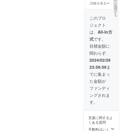
ー
シーク
メル
せくだ
ン
じもの
詳細を見る
構造繊
ざいま
を
ラフト
シース
さい。
選
がいい
維マス
す。ご
択
よりお
ピー
手作り
す
場合は
ク ゴ
了承く
る
礼のお
カー ・
のため
備考欄
このプロ
ム紐・
ださ
手紙、
ハスの
実際の
にその
熱圧着
い。 商
ジェクト
メル
花
グッズ
旨ご記
シート
品説
シーマ
（ペー
とは異
入くだ
は、
All-In方
寸法：
明：
スク2色
パーク
なる場
さい。
・高さ
メッ
式
です。
セッ
ラフ
合がご
手作り
（顎〜
シュ
ト、猫
ト） ・
ざいま
のため
目標金額に
鼻）
ラッセ
ちゃん
トート
すので
実際の
140mm
ル3層構
関わらず、
レザー
バッグ
ご了承
グッズ
（最長
造の素
スト
メル
くださ
とは異
2024/02/29
部） ・
材の生
ラップ3
シーク
い。
なる場
幅（片
地を使
23:59:59
ま
本、メ
ラフト
【メル
合がご
面）
用。 堅
ルシー
グッズ
シーマ
ざいま
でに集まっ
100mm
牢で3層
スピー
の詰め
スク】
すので
（最長
の厚み
た金額が
カー、
合わせ
仕様：
ご了承
部） ・
があり
メル
セッ
ダブル
くださ
ファンディ
高さ
フィッ
シー
ト！リ
ラッセ
い。
（耳
トした
ングされま
トート
ターン
ル生
【メル
下）
装着感
バッグ
でご用
地 縫
シーマ
す。
70mm
に優れ
を送ら
意した
製・熱
スク】
（最長
ていま
せて頂
グッズ
圧着接
仕様：
部） ※
す。 生
きま
が全て
着 素
ダブル
手作り
地の厚
支援に関するよ
す。 各
入って
材：ダ
ラッセ
となり
みに対
くある質問
グッズ
いま
ブル
ル生
ますの
して通
の色や
す。 猫
ラッセ
手数料はいく
地 縫
でサイ
気性が