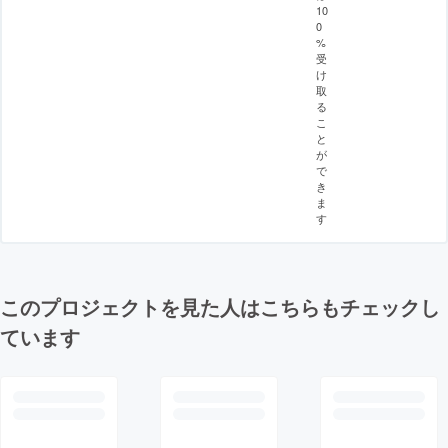
10
0
%
受
け
取
る
こ
と
が
で
き
ま
す
このプロジェクトを見た人はこちらもチェックし
ています