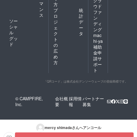
クラ
す。
トート
マ
方
ウド
【メル
バッ
ン
プ
統
ファ
シー
グ】 仕
ス
ロ
計
トート
様：ダ
ン
ソー
ジ
デ
バッ
ブル
ディ
シャ
グ】 仕
ラッセ
ェ
ー
ング
様：ダ
ル生
ル
ク
タ
mac
ブル
地 縫
グッ
ト
hi-ya
ラッセ
製・熱
ド
の
ル生
圧着接
補助
広
地 縫
着 素
金申
製・熱
材：ダ
め
請サ
圧着接
ブル
方
ポー
着 素
ラッセ
ト
材：ダ
ル生地
ブル
（ポリ
ラッセ
エステ
「QRコード」は株式会社デンソーウェーブの登録商標です。
ル生地
ル） 寸
（ポリ
法： ・
エステ
縦
© CAMPFIRE,
会社概
採用情
パートナー
ル） 寸
300mm
Inc.
要
報
募集
法： ・
（持ち
縦
手含ま
300mm
ず） ・
（持ち
横
手含ま
270mm
mercy shimada
さんへアンコール
ず） ・
A4サイ
横
ズが