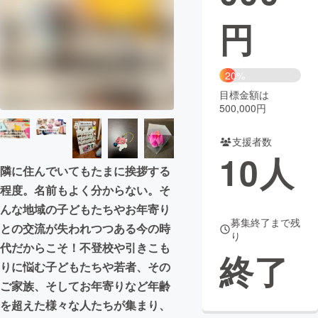
円
まちづくり・地域活性化
CAMPFIRE for Social Good
CAMPFIRE Creation
20%
CAMPFIREふるさと納税
machi-ya
コミュニティ
目標金額は
500,000円
支援者数
10
人
隣に住んでいてもたまに挨拶する
程度。名前もよく分からない。そ
んな地域の子どもたちやお年寄り
募集終了まで残
との交流が失われつつある今の時
り
代だからこそ！不登校や引きこも
終了
りに悩む子どもたちや若者、その
ご家族、そしてお年寄りなど年齢
を超えた様々な人たちが集まり、