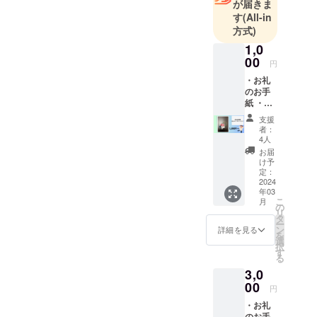
が届きま
す
(All-in
方式)
1,0
00
円
・お礼
のお手
紙 ・猫
ちゃん
支援
レザー
者：
スト
4人
ラップ
お届
メル
け予
シーク
定：
ラフト
2024
年03
よりお
こ
月
礼のお
の
リ
手紙と
タ
ー
猫ちゃ
ン
詳細を見る
を
んレ
選
択
ザース
す
る
トラッ
3,0
プを郵
送させ
00
円
て頂き
・お礼
ます。
のお手