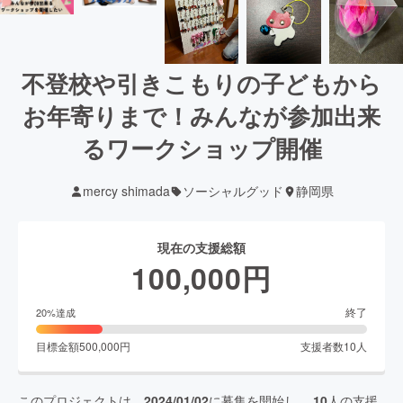
不登校や引きこもりの子どもから
お年寄りまで！みんなが参加出来
るワークショップ開催
mercy shimada
ソーシャルグッド
静岡県
現在の支援総額
100,000
円
終了
20
%達成
目標金額
500,000
円
支援者数
10
人
このプロジェクトは、
2024/01/02
に募集を開始し、
10
人の支援