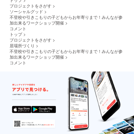
とは異
います
（最長
（最長
みに対
プロジェクトをさがす
>
なる場
のでご
部） ※
部） ・
して通
ソーシャルグッド
>
合がご
了承く
手作り
高さ
気性が
ざいま
ださ
不登校や引きこもりの子どもからお年寄りまで！みんなが参
となり
（耳
高く群
すので
い。
ますの
加出来るワークショップ開催
>
下）
れや息
ご了承
【メル
でサイ
70mm
苦しさ
コメント
くださ
シーマ
ズは多
（最長
を軽
トップ
>
い。
スク】
少の誤
部） ※
減。 洗
プロジェクトをさがす
>
【メル
仕様：
差がご
手作り
浄によ
居場所づくり
>
シーマ
ダブル
ざいま
となり
る型崩
スク】
ラッセ
す。ご
不登校や引きこもりの子どもからお年寄りまで！みんなが参
ますの
れをせ
仕様：
ル生
了承く
でサイ
加出来るワークショップ開催
>
ず耐久
ダブル
地 縫
ださ
ズは多
性があ
コメント
ラッセ
製・熱
い。 商
少の誤
り、
ル生
圧着接
品説
差がご
オー
地 縫
着 素
明：
ざいま
バーマ
製・熱
材：ダ
メッ
す。ご
スクに
圧着接
ブル
シュ
了承く
最適で
着 素
ラッセ
ラッセ
ださ
す。 ※
材：ダ
ル生地
ル3層構
い。 商
手作り
ブル
（ポリ
造の素
品説
となり
ラッセ
エステ
材の生
明：
ますの
ル生地
ル）
地を使
メッ
で、色
（ポリ
メッ
用。 堅
シュ
合いな
エステ
シュ3層
牢で3層
ラッセ
ど多少
ル）
構造繊
の厚み
ル3層構
の誤差
メッ
維マス
があり
造の素
がござ
シュ3層
ク ゴ
フィッ
材の生
いま