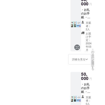
パーク
000
スを郵
ざいま
円
ラフ
送させ
すので
・お礼
ト） ・
て頂き
ご了承
のお手
紙紐
ます。
くださ
紙 ・メ
リース
メル
い。
ルシー
メル
シーマ
【メル
支援
マスク2
シーク
スクは
シーマ
者：
色セッ
ラフト
色が黒
2人
スク】
ト
よりお
または
仕様：
お届
（黒、
礼のお
白から
け予
ダブル
白） ・
手紙、
定：
お選び
ラッセ
猫ちゃ
2024
選べる
頂けま
ル生
年03
んレ
メル
す。必
地 縫
こ
月
ザース
シーマ
の
ずご選
製・熱
リ
トラッ
スク、
タ
択くだ
圧着接
ー
プ×２本
猫ちゃ
ン
さい。
詳細を見る
着 素
を
・メル
んレ
選
その他
材：ダ
択
シース
ザース
す
グッズ
ブル
る
ピー
トラッ
の色、
ラッセ
50,
カー ・
プ2本、
デザイ
ル生地
紙紐
000
はすの
ンはお
（ポリ
円
リース
花
任せく
エステ
・お礼
メル
（ペー
ださ
ル）
のお手
シーク
パーク
い。 手
メッ
紙 ・メ
ラフト
ラフ
作りの
シュ3層
ルシー
よりお
ト）、
ため実
構造繊
支援
マスク2
礼のお
紙紐
際の
者：
維マス
色セッ
手紙と
リース
0人
グッズ
ク ゴ