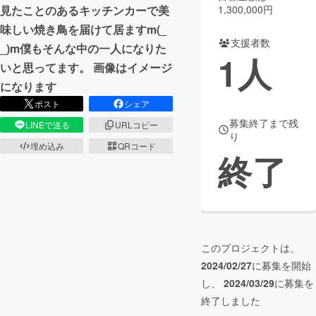
1,300,000円
見たことのあるキッチンカーで美
まちづくり・地域活性化
味しい焼き鳥を届けて居ますm(_
支援者数
_)m僕もそんな中の一人になりた
1
人
いと思ってます。 画像はイメージ
CAMPFIRE for Social Good
CAMPFIRE Creation
になります
CAMPFIREふるさと納税
machi-ya
コミュニティ
ポスト
シェア
募集終了まで残
LINEで送る
URLコピー
り
埋め込み
QRコード
終了
このプロジェクトは、
2024/02/27
に募集を開始
し、
2024/03/29
に募集を
終了しました