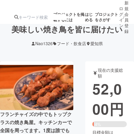
新
ロ
規
グ
会
プロジェクトを掲
はじ
プロジェクト
/
載するには
める
をさがす
イ
員
ン
登
美味しい焼き鳥を皆に届けたい
録
Nao1326
フード・飲食店
愛知県
人気のプロ
注目のリ
注目の新着プロ
募集終了が近いプ
もうすぐ公開
ジェクト
ターン
ジェクト
ロジェクト
されます
現在の支援総
額
アート・写真
音楽
52,0
テクノロジー・ガジェット
ゲーム・サ
00
円
映像・映画
書籍・雑誌
フランチャイズの中でもトップク
ラスの焼き鳥屋。キッチンカーで
4%
ビジネス・起業
チャレンジ
全国を周ってます。1度は誰でも
目標金額は