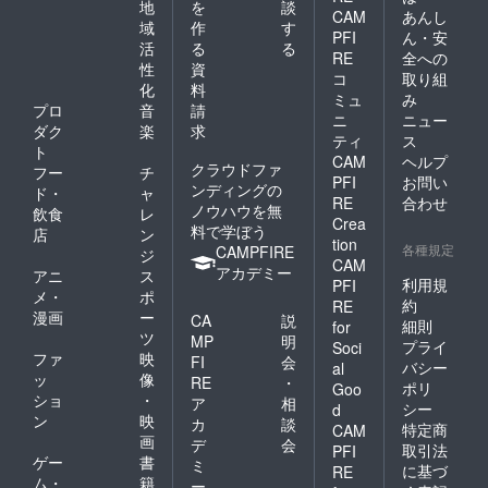
地
を
談
CAM
あんし
域
作
す
PFI
ん・安
活
る
る
RE
全への
性
資
コ
取り組
化
料
ミュ
み
プロ
音
請
ニ
ニュー
ダク
楽
求
ティ
ス
ト
CAM
ヘルプ
クラウドファ
フー
チ
PFI
お問い
ンディングの
ド・
ャ
RE
合わせ
ノウハウを無
飲食
レ
Crea
料で学ぼう
店
ン
tion
各種規定
CAMPFIRE
ジ
CAM
アカデミー
アニ
ス
利用規
PFI
メ・
ポ
約
RE
漫画
ー
CA
説
細則
for
ツ
MP
明
プライ
Soci
ファ
映
FI
会
バシー
al
ッ
像
RE
・
ポリ
Goo
ショ
・
ア
相
シー
d
ン
映
カ
談
特定商
CAM
画
デ
会
取引法
PFI
ゲー
書
ミ
に基づ
RE
ム・
籍
ー