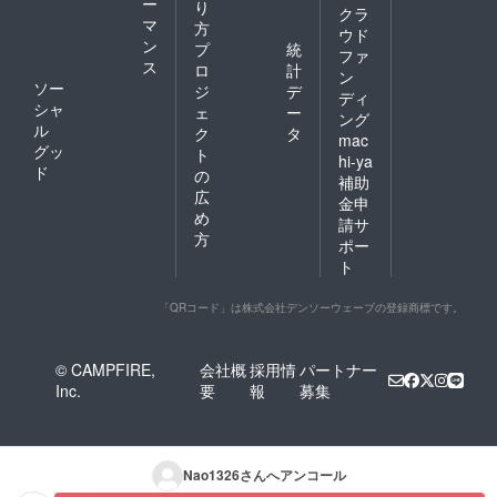
ー
り
クラ
マ
方
ウド
ン
プ
統
ファ
ス
ロ
計
ン
ソー
ジ
デ
ディ
シャ
ェ
ー
ング
ル
ク
タ
mac
グッ
ト
hi-ya
ド
の
補助
広
金申
め
請サ
方
ポー
ト
「QRコード」は株式会社デンソーウェーブの登録商標です。
© CAMPFIRE,
会社概
採用情
パートナー
Inc.
要
報
募集
Nao1326
さんへアンコール