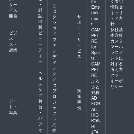
く表記
for
サー
・
と
情報セ
Ente
ビス
雑
は
キュリ
rtain
開発
誌
ク
サ
ティ方
men
出
ラ
ポ
針
t
版
ウ
ー
反社基
CAM
ビジ
ビ
ド
ト
本方針
PFI
ネ
ュ
フ
サ
カスタ
RE
ス・
ー
ァ
ー
マーハ
for
起業
テ
ン
ビ
ラスメ
Spor
ィ
デ
ス
ントに
ts
ー
ィ
対する
CAM
・
ン
考え方
PFI
ヘ
グ
クッ
RE
ル
と
キーポ
ふる
ス
は
リシー
さと
ケ
プ
実
納税
ア
ロ
施
AD
アー
舞
ジ
事
FOR
ト・
台
ェ
例
ALL
写真
・
ク
HIO
パ
ト
KOS
フ
の
HI
ォ
作
JFA