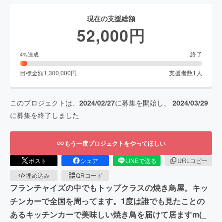
現在の支援総額
52,000
円
終了
4
%達成
目標金額
1,300,000
円
支援者数
1
人
このプロジェクトは、
2024/02/27
に募集を開始し、
2024/03/29
に募集を終了しました
もう一度プロジェクトをやってほしい
ポスト
シェア
LINEで送る
URLコピー
埋め込み
QRコード
フランチャイズの中でもトップクラスの焼き鳥屋。キッ
チンカーで全国を周ってます。1度は誰でも見たことの
あるキッチンカーで美味しい焼き鳥を届けて居ますm(_