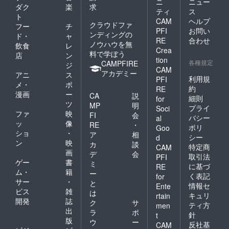
ニ
ニュー
ダク
楽
求
ティ
ス
ト
CAM
ヘルプ
クラウドファ
フー
チ
PFI
お問い
ンディングの
ド・
ャ
RE
合わせ
ノウハウを無
飲食
レ
Crea
料で学ぼう
店
ン
tion
各種規定
CAMPFIRE
ジ
CAM
アカデミー
アニ
ス
利用規
PFI
メ・
ポ
約
RE
漫画
ー
CA
説
細則
for
ツ
MP
明
プライ
Soci
ファ
映
FI
会
バシー
al
ッ
像
RE
・
ポリ
Goo
ショ
・
ア
相
シー
d
ン
映
カ
談
特定商
CAM
画
デ
会
取引法
PFI
ゲー
書
ミ
に基づ
RE
ム・
籍
ー
く表記
for
サー
・
と
情報セ
Ente
ビス
雑
は
キュリ
rtain
開発
誌
ク
サ
ティ方
men
出
ラ
ポ
針
t
版
ウ
ー
反社基
CAM