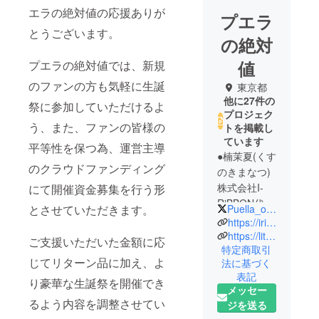
エラの絶対値の応援ありが
プエラ
とうございます。
の絶対
値
プエラの絶対値では、新規
のファンの方も気軽に生誕
東京都
他に27件の
祭に参加していただけるよ
プロジェク
う、また、ファンの皆様の
トを掲載し
ています
平等性を保つ為、運営主導
●楠茉夏(くす
のクラウドファンディング
のきまなつ)
株式会社I-
にて開催資金募集を行う形
RiBBON代
Puella_official
とさせていただきます。
表。
https://iribbon.net/
1998年8月
https://lit.link/kusunokimanatsu
ご支援いただいた金額に応
特定商取引
14日生ま
じてリターン品に加え、よ
法に基づく
れ。茨城県
表記
出身。
り豪華な生誕祭を開催でき
メッセー
2018年にア
るよう内容を調整させてい
ジを送る
イドルとし