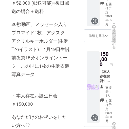
￥52,000 (郵送可能)※後日郵
＋送料)
チェキ
5分
お届
20秒動
優先券
け予
￥5,500
送の場合＋送料
画、
は1月20
定：
10分
メッ
2024
日生誕
￥10,00
年05
セージ
祭当日
0 ※トー
20秒動画、メッセージ入り
こ
月
入りブ
ご使用
の
タル上
リ
ロマイ
いただ
タ
限10
ブロマイド1枚、アクスタ、
ー
ド1枚、
くこと
ン
詳細を見る
分。イ
を
アクス
ができ
選
アクリルキーホルダー(生誕
ンター
択
タ、ア
ます。
す
バルな
る
クリル
Tのイラスト)、1月19日生誕
※当日特
し -------
150
キーホ
典会に
-----------
前夜祭15分オンライントー
ルダー
,00
て権利
--------
(生誕T
をお持
0
円
ク、この世に1枚の生誕衣装
のイラ
ちの方
スト)、
【本人
から先
写真データ
1月19日
存在お
に撮影
生誕前
誕生日
を行い
夜祭15
会】 あ
ます。
支援
分オン
なただ
（リ
者：
ライン
けのお
・本人存在お誕生日会
ターン
1人
トー
祝いを
ご支援
お届
￥150,000
ク、こ
したい
番号
け予
の世に1
方へ♡
順） ※
定：
枚の生
※マネー
2024
備考欄
あなただけのお祝いをした
年05
誕衣装
ジャー
にニッ
こ
月
写真
同行、
クネー
の
い方へ♡
リ
データ
実施時
ムを記
タ