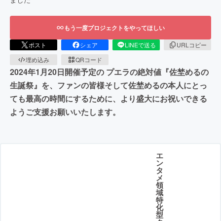
もう一度プロジェクトをやってほしい
ポスト
シェア
LINEで送る
URLコピー
埋め込み
QRコード
2024年1月20日開催予定の プエラの絶対値『佐埜めるの
生誕祭』を、ファンの皆様そして佐埜めるの本人にとっ
ても最高の時間にするために、より盛大にお祝いできる
ようご支援お願いいたします。
エ
ン
タ
メ
領
域
特
化
型