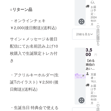
日/22日)
生誕祭
0人
オンラ
衣装で
お届
○リターン品
イン
の撮影
け予
トーク
を行え
定：
（2
2024
ちゃい
・オンラインチェキ
年01
分）】
ます！
こ
月
1月21日
20秒動
の
￥2,000(後日郵送)(送料込)
リ
もしく
画 (ソロ
タ
ー
は22日
or 2
ン
詳細を見る
を
にオン
ショッ
選
サイン＋メッセージ＆後日
択
ライン
ト) もし
す
る
にて
配信にてお名前読み上げ10
くは20
3,5
トーク
秒間撮
枚購入で生誕限定トレカ付
ができ
00
影券(お
円
ます。
客様の
き
【める
時間調
カメラ)
画伯の
整につ
として
あい
きまし
お使い
じょー
ては、
いただ
・アクリルキーホルダー(生
支援
たっぷ
別途い
けま
者：
り♡お
ただい
す。 当
16人
誕Tのイラスト) ￥2,500 (後
絵描き
たメー
日撮影
お届
チェ
日郵送)(送料込)
ルアド
券をお
け予
キ】
レスに
定：
渡しの
（後日
2024
メール
際に、
年05
郵送の
をお送
動画か
こ
月
み）(送
りいた
の
静止画
リ
・生誕当日 特典会で使える
料込) 裏
しま
タ
かをス
ー