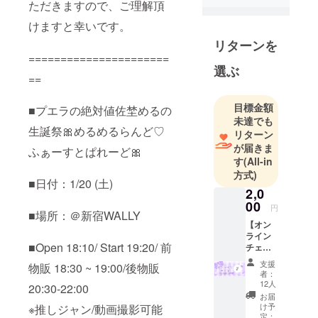
ただきますので、ご理解頂
てステージ
けますと幸いです。
デビュー。
演者として
リターンを
の活動以外
======================
選ぶ
にも、アイ
==
ドルライブ
イベント
目標金額
■プエラの絶対値佐埜めるの
「まっちゃ
未達でも
生誕祭🎀めるめるらんど♡
リターン
フェス」を
が届きま
主催し、過
ふぁーすとぱれーど🎀
す
(All-in
去に5回ほど
方式)
開催をして
■日付：1/20 (土)
2,0
いる。
00
円
また、2021
■場所：＠新宿WALLY
【オン
年津田塾大
ライン
学数学科を
■Open 18:10/ Start 19:20/ 前
チェ
キ】
卒業し、高
支援
物販 18:30 ~ 19:00/後物販
（後日
者：
校数学教員
郵送の
12人
20:30-22:00
免許を取
み）(送
お届
料込) サ
得。
け予
※推しジャン/動画撮影可能
イン＋
定：