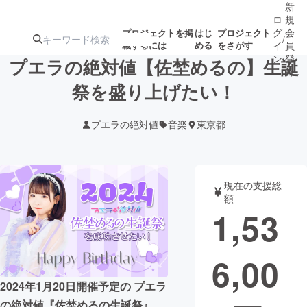
新
ロ
規
グ
会
プロジェクトを掲
はじ
プロジェクト
/
載するには
める
をさがす
イ
員
ン
登
プエラの絶対値【佐埜めるの】生誕
録
祭を盛り上げたい！
人気のプロ
注目のリ
注目の新着プロ
募集終了が近いプ
もうすぐ公開
プエラの絶対値
音楽
東京都
ジェクト
ターン
ジェクト
ロジェクト
されます
アート・写真
音楽
現在の支援総
額
1,53
テクノロジー・ガジェット
ゲーム・サ
6,00
映像・映画
書籍・雑誌
2024年1月20日開催予定の プエラ
ビジネス・起業
チャレンジ
の絶対値『佐埜めるの生誕祭』