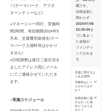
ただき
間、有
♡(テーマパーク、アフタ
式
です。
ます。
効期限
※備考欄
2024年
目標金額に
ヌーンティーなど)
にニッ
5月末、
関わらず、
クネー
交通費
ム を記
別途発
2024/01/08
※マネージャー同行、実施時
載して
生(テー
23:59:59
ま
くださ
マパー
間2時間、有効期限2024年5
い。
ク入場
でに集まっ
月末、交通費別途発生(テー
料等は
た金額が
かかり
マパーク入場料等はかかり
ません)
ファンディ
※日程調
ません)
ングされま
整は後
日ご提
す。
※日程調整は後日ご提出頂き
出頂き
ました
ましたアドレス宛にメール
アドレ
支援に関するよ
ス宛に
にてご連絡させていただき
くある質問
メール
ます。
にてご
手数料はいく
連絡さ
らかかります
せてい
か？
ただき
ます。
目標金額に届
○実施スケジュール
※備考欄
かなかった場
にニッ
合どうなりま
クネー
すか？
2023年12月下旬 クラウド