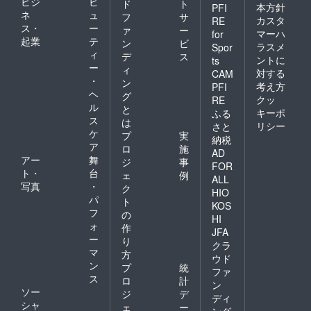
ビジ
ビ
ド
ト
本方針
PFI
ネ
ュ
フ
サ
カスタ
RE
ス・
ー
ァ
ー
マーハ
for
起業
テ
ン
ビ
ラスメ
Spor
ィ
デ
ス
ントに
ts
ー
ィ
対する
CAM
・
ン
考え方
PFI
ヘ
グ
クッ
RE
ル
と
キーポ
ふる
ス
は
リシー
さと
ケ
プ
実
納税
ア
ロ
施
AD
アー
舞
ジ
事
FOR
ト・
台
ェ
例
ALL
写真
・
ク
HIO
パ
ト
KOS
フ
の
HI
ォ
作
JFA
ー
り
クラ
マ
方
ウド
ン
プ
統
ファ
ス
ロ
計
ン
ソー
ジ
デ
ディ
シャ
ェ
ー