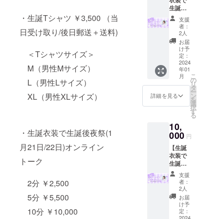
す。 ----
い。
生誕後
-----------
夜祭(1
・生誕Tシャツ ￥3,500 （当
-----------
支援
月21
2分
者：
日受け取り/後日郵送＋送料)
日/22日)
2人
￥2,500
オンラ
5分
お届
イン
け予
￥5,500
＜Tシャツサイズ＞
トーク
定：
10分
（5
2024
￥10,00
M（男性Mサイズ）
年01
分）】
0 ※トー
こ
月
1月21日
の
タル上
L（男性Lサイズ）
リ
もしく
タ
限10
ー
は22日
ン
XL（男性XLサイズ）
詳細を見る
分。イ
を
にオン
選
ンター
択
ライン
す
バルな
る
にて
し -------
10,
トーク
-----------
・生誕衣装で生誕後夜祭(1
ができ
000
--------
円
ます。
月21日/22日)オンライン
【生誕
時間調
衣装で
整につ
トーク
生誕後
きまし
夜祭(1
ては、
支援
月21
別途い
者：
2分 ￥2,500
日/22日)
ただい
2人
オンラ
たメー
5分 ￥5,500
お届
イン
ルアド
け予
トーク
10分 ￥10,000
レスに
定：
（10
2024
メール