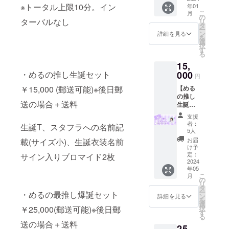
※トータル上限10分。イン
年01
分）】
をお送
こ
月
1月21日
りいた
の
ターバルなし
リ
もしく
しま
タ
ー
は22日
す。 ※
ン
詳細を見る
を
にオン
複数購
選
択
ライン
入の場
す
る
にて
合も、
15,
トーク
トータ
ができ
000
・めるの推し生誕セット
ル10分
円
ます。
を上限
【める
￥15,000 (郵送可能)※後日郵
時間調
といた
の推し
整につ
します
送の場合＋送料
生誕
きまし
のでご
セット
ては、
注意く
支援
￥15,00
別途い
ださ
者：
生誕T、スタフラへの名前記
0 】 生
ただい
い。 ※
5人
誕T (郵
たメー
備考欄
お届
載(サイズ小)、生誕衣装名前
送の場
ルアド
に「①
け予
合＋送
レスに
定：
ニック
サイン入りブロマイド2枚
料)、ス
2024
メール
ネーム
年05
タフラ
をお送
②希望
こ
月
への名
りいた
の
される
リ
前記載
しま
タ
日時候
ー
・めるの最推し爆誕セット
(サイズ
す。 ※
ン
補を3
詳細を見る
を
小)、生
複数購
選
つ」の2
択
￥25,000(郵送可能)※後日郵
誕衣装
入の場
す
点を記
る
名前サ
合も、
載いた
送の場合＋送料
25,
イン入
トータ
だくよ