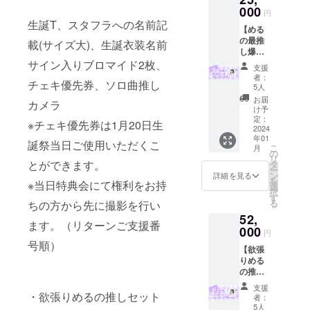
りブロ
000
ル10分
うお願
円
マイド2
を上限
いいた
生誕T、スタフラへの名前記
【める
枚 ※備
といた
しま
の最推
考欄に
します
載(サイズ大)、生誕衣装名前
す。 ----
し爆誕
ニック
のでご
-----------
セッ
サイン入りブロマイド2枚、
ネーム
注意く
-----------
支援
ト】 生
を記載
ださ
2分
者：
チェキ優先券、ソロ曲推し
誕T (郵
してく
い。 ※
5人
￥2,500
送の場
ださ
備考欄
5分
お届
カメラ
合＋送
い。
に「①
け予
￥5,500
料)、ス
定：
ニック
10分
※チェキ優先券は1月20日生
タフラ
2024
ネーム
￥10,00
年01
への名
②希望
誕祭当日ご使用いただくこ
0 ※トー
こ
月
前記載
の
される
タル上
リ
(サイズ
とができます。
タ
日時候
限10
ー
大)、生
ン
補を3
詳細を見る
分。イ
を
※当日特典会にて権利をお持
誕衣装
選
つ」の2
ンター
択
名前サ
す
点を記
バルな
る
ちの方から先に撮影を行い
イン入
載いた
し -------
52,
りブロ
だくよ
-----------
ます。（リターンご支援番
マイド2
000
うお願
--------
円
枚、
いいた
号順）
【欲張
チェキ
しま
りめる
優先
す。 ----
の推し
券、ソ
-----------
セッ
ロ曲推
-----------
支援
ト】 (郵
しカメ
・欲張りめるの推しセット
2分
者：
送可能
ラ ※
5人
￥2,500