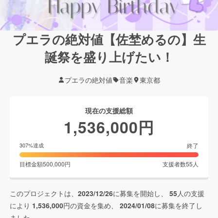
プエラの絶対値【佐埜めるの】生
誕祭を盛り上げたい！
プエラの絶対値
音楽
東京都
現在の支援総額
1,536,000
円
終了
307
%達成
目標金額
500,000
円
支援者数
55
人
このプロジェクトは、
2023/12/26
に募集を開始し、
55
人の支援
により
1,536,000
円の資金を集め、
2024/01/08
に募集を終了し
ました