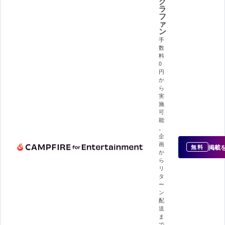
ク
ラ
フ
ァ
ン
手
数
料
0
円
か
ら
実
施
可
能
。
企
画
掲載
無料
か
ら
リ
タ
ー
ン
配
送
ま
で