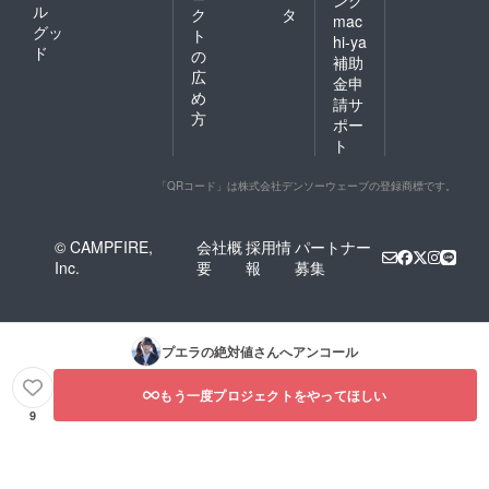
ング
ル
ク
タ
mac
グッ
ト
hi-ya
ド
の
補助
広
金申
め
請サ
方
ポー
ト
「QRコード」は株式会社デンソーウェーブの登録商標です。
© CAMPFIRE,
会社概
採用情
パートナー
Inc.
要
報
募集
プエラの絶対値
さんへアンコール
もう一度プロジェクトをやってほしい
9