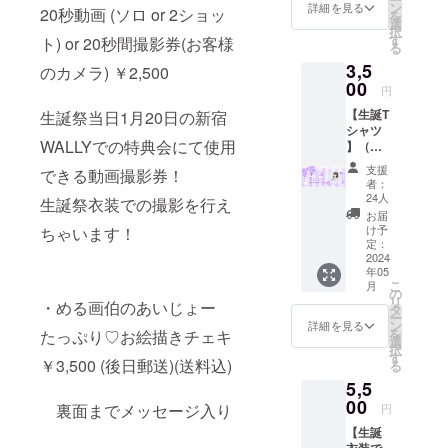
面まで
す。 ※
ン
タッフ
詳細を見る
20秒動画 (ソロ or 2ショッ
を
メッ
複数購
選
にお伝
択
セージ
入の場
す
えくだ
ト) or 20秒間撮影券(お客様
る
入り ※
合も、
さい。
3,5
備考欄
トータ
のカメラ) ￥2,500
※後物販
にニッ
00
ル10分
でのみ
円
クネー
を上限
使用可
【生誕T
生誕祭当日1月20日の新宿
ム を記
といた
能で
シャツ
載して
します
す。カ
WALLYでの特典会にて使用
】（郵
くださ
のでご
メラや
送可
い。
注意く
スマホ
支援
できる動画撮影券！
能） ※
ださ
をご準
者：
当日受
い。 ※
24人
備の上
生誕祭衣装での撮影を行え
け取り
備考欄
お並び
お届
もしく
に「①
け予
ちゃいます！
くださ
は後日
定：
ニック
い。 ※
郵送(＋
2024
ネーム
おひと
年05
送料)と
②希望
りさま5
こ
月
なりま
の
される
回のみ
リ
・める画伯のあいじょー
す。 ※
タ
日時候
ご購入
ー
備考欄
ン
補を3
詳細を見る
可能で
を
たっぷり♡お絵描きチェキ
にニッ
選
つ」の2
す ※備
択
クネー
す
点を記
考欄に
￥3,500 (後日郵送)(送料込)
る
ムを記
載いた
ニック
5,5
載して
だくよ
ネーム
くださ
00
うお願
を記載
裏面までメッセージ入り
円
い。
いいた
してく
【生誕
しま
ださ
衣装で