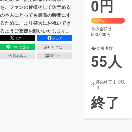
0
円
を、ファンの皆様そして佐埜める
まちづくり・地域活性化
の本人にとっても最高の時間にす
307%
るために、より盛大にお祝いでき
目標金額は
CAMPFIRE for Social Good
CAMPFIRE Creation
るようご支援お願いいたします。
500,000円
CAMPFIREふるさと納税
machi-ya
コミュニティ
ポスト
シェア
LINEで送る
URLコピー
支援者数
55
人
埋め込み
QRコード
募集終了まで残
り
終了