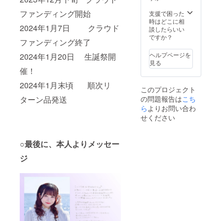
ムを記
載して
ファンディング開始
支援で困った
くださ
時はどこに相
2024年1月7日 クラウド
い。
談したらいい
ですか？
ファンディング終了
ヘルプページを
2024年1月20日 生誕祭開
見る
催！
2024年1月末頃 順次リ
このプロジェクト
の問題報告は
こち
ターン品発送
ら
よりお問い合わ
せください
○最後に、本人よりメッセー
ジ