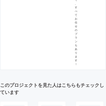
、
す
べ
て
お
任
せ
の
プ
ラ
ン
も
あ
り
ま
す
！
このプロジェクトを見た人はこちらもチェックし
ています