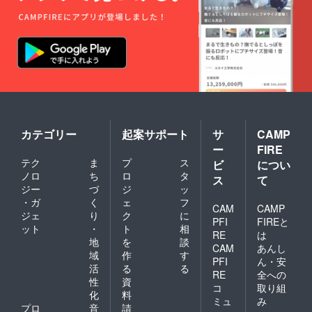
カテゴリー
起案サポート
サ
CAMP
ー
FIRE
テク
ま
プ
ス
ビ
につい
ノロ
ち
ロ
タ
ス
て
ジー
づ
ジ
ッ
・ガ
く
ェ
フ
CAM
CAMP
ジェ
り
ク
に
PFI
FIREと
ット
・
ト
相
RE
は
地
を
談
CAM
あんし
域
作
す
PFI
ん・安
活
る
る
RE
全への
性
資
コ
取り組
化
料
ミュ
み
プロ
音
請