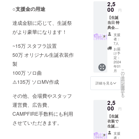
2,5
い。
○支援金の用途
00
円
【生誕
達成金額に応じて、生誕祭
当日 特
典会で
がより豪華になります！
使える
支援
20秒動
者：
画 (ソロ
7人
~15万 スタフラ設置
or 2
お届
ショッ
け予
50万 オリジナル生誕衣装作
ト) or
定：
20秒間
2024
製
年01
撮影券
こ
月
(お客様
100万 ソロ曲
の
リ
のカメ
タ
ー
⚠️135万 ソロMV作成
ラ) 】
ン
詳細を見る
を
生誕祭
選
択
当日1月
す
その他、会場費やスタッフ
る
20日の
2,5
新宿
運営費、広告費、
WALLY
00
円
での特
CAMPFIRE手数料にも利用
【生誕
典会に
衣装で
て使用
させていただきます。
生誕後
できる
夜祭(1
動画撮
支援
月21
影券！
者：