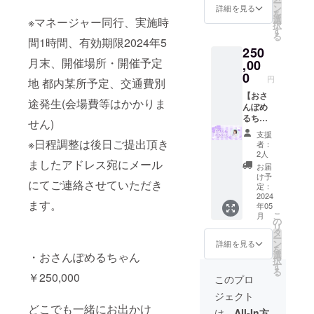
ー
※備考欄
間1時
載して
ン
詳細を見る
を
にニッ
間、有
くださ
選
※マネージャー同行、実施時
択
クネー
効期限
い。
す
る
ムを記
2024年
間1時間、有効期限2024年5
250
載して
5月末、
月末、開催場所・開催予定
くださ
開催場
,00
い。
所・開
0
円
地 都内某所予定、交通費別
催予定
地 都内
【おさ
途発生(会場費等はかかりま
某所予
んぽめ
定、交
るちゃ
せん)
通費別
ん】 ど
支援
途発生
こでも
※日程調整は後日ご提出頂き
者：
(会場費
一緒に
2人
等はか
お出か
ましたアドレス宛にメール
お届
かりま
け
け予
にてご連絡させていただき
せん) ※
♡(テー
定：
日程調
マパー
2024
ます。
年05
整はご
ク、ア
こ
月
提出頂
フタ
の
リ
きまし
ヌーン
タ
ー
たアド
ティー
ン
詳細を見る
を
レス宛
など) ※
選
・おさんぽめるちゃん
択
にメー
マネー
す
る
ルにて
ジャー
￥250,000
このプロ
後日ご
同行、
ジェクト
連絡さ
実施時
どこでも一緒にお出かけ
せてい
間2時
は、
All-In方