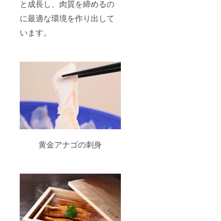
お届け
定して
と成長し、肉質を締めるの
商品の
おりま
ラベル
に最適な環境を作り出して
す。
に表記
います。
されま
す。 商
品開封
前には
必ずお
届けの
リター
ンに貼
付され
たラベ
ルや注
意書き
をご確
認くだ
さい。
黄金アナゴの刺身
ーー
【下関
唐戸市
場の吉
田水産
で使え
る寿司
チケッ
ト