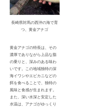
（価
意書き
せいた
格：税
をご確
しま
抜4000
認くだ
す。 ※
円） 品
さい。
画像は
名： 煮
ーー ※
イメー
穴子 内
商品は
ジで
長崎県対馬の西沖の海で育
容量：
冷凍便
す。 お
保存方
でお届
つ、黄金アナゴ
届け予
法： 賞
けいた
定：
味期
しま
2024年
限：商
す。 ※
5~6月頃
品ラベ
具体的
を予定
黄金アナゴの特長は、その
ルに記
なお届
してお
載され
け日時
りま
濃厚でありながら上品な脂
ていま
は後日
す。
す。 原
お知ら
の乗りと、深みのある味わ
材料
せいた
名：商
しま
いです。この地域独特の深
品ラベ
す。 ※
ルに記
画像は
海イワシやエビカニなどの
載され
イメー
ていま
餌を食べることで、独特の
ジで
す。 ※
す。 お
風味と食感が生まれます。
原材料
届け予
及び添
定：
また、深い水深と安定した
加物等
2024年
の食品
5〜6月
水温は、アナゴがゆっくり
表示は
頃を予