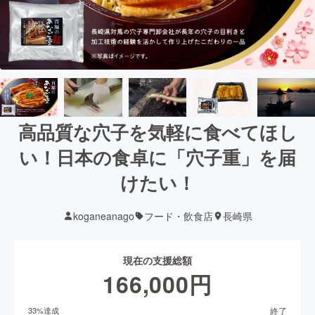
高品質な穴子を気軽に食べてほし
い！日本の食卓に「穴子重」を届
けたい！
koganeanago
フード・飲食店
長崎県
現在の支援総額
166,000
円
終了
33
%達成