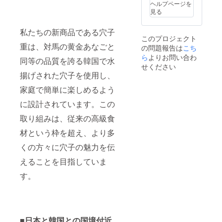
内容 ・
子】
及び添
名：商
ヘルプページを
ディン
穴子重
（価
加物等
品ラベ
見る
グ終了
×4個 ・
格：税
の食品
ルに記
後にご
煮穴子
抜2,500
表示は
載され
利用い
私たちの新商品である穴子
×2個 ・
円） 品
お届け
ていま
ただけ
このプロジェクト
焼き穴
名： 煮
商品の
す。 ※
ます。
重は、対馬の黄金あなごと
の問題報告は
こち
子×1個
穴子 内
ラベル
原材料
※お釣り
・下関
ら
よりお問い合わ
容量：
に表記
及び添
同等の品質を誇る韓国で水
は出ま
唐戸市
200g 保
されま
せください
加物等
せんの
場の吉
存方
す。 商
揚げされた穴子を使用し、
の食品
でご了
田水産
法：要
品開封
表示は
承くだ
で使え
家庭で簡単に楽しめるよう
冷
前には
お届け
さい
る寿司
凍-18℃
必ずお
商品の
ーー ※
に設計されています。この
チケッ
以下 賞
届けの
ラベル
商品は
ト
味期
リター
に表記
冷凍便
取り組みは、従来の高級食
￥1,000
限：製
ンに貼
されま
でお届
相当×5
造年月
付され
す。 商
けいた
材という枠を超え、より多
枚 ーー
日から
たラベ
品開封
しま
【穴子
180日
ルや注
くの方々に穴子の魅力を伝
前には
す。 ※
重】
（商品
意書き
必ずお
具体的
（価
ラベル
えることを目指していま
をご確
届けの
なお届
格：800
に記載
認くだ
リター
け日時
す。
円） 品
されて
さい。
ンに貼
は後日
名： あ
いま
ーー ※
付され
お知ら
なご重
す。）
商品は
たラベ
せいた
内容
原材料
冷凍便
ルや注
しま
量：
名：商
でお届
意書き
す。 ※
210g 保
品ラベ
けいた
をご確
画像は
■日本と韓国との国境付近。