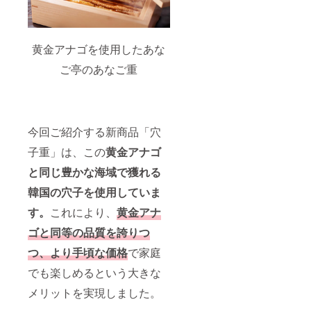
￥1,000
相当2
枚】 寿
司チ
ケット
黄金アナゴを使用したあな
の利用
可能店
ご亭のあなご重
舗：下
関唐戸
市場の
吉田水
産店の
今回ご紹介する新商品「穴
み チ
ケット
子重」は、この
黄金アナゴ
有効期
限：
と同じ豊かな海域で獲れる
2025年
3月末ま
韓国の穴子を使用していま
で。ク
す。
これにより、
黄金アナ
ラウド
ファン
ゴと同等の品質を誇りつ
ディン
グ終了
つ、より手頃な価格
で家庭
後にご
利用い
でも楽しめるという大きな
ただけ
ます。
メリットを実現しました。
※お釣り