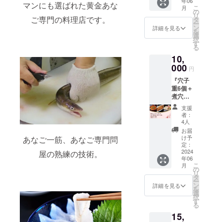
年06
出来る
える寿
マンにも選ばれた黄金あな
（店頭
付され
こ
月
「穴子
司チ
の
価格：
たラベ
リ
重」を4
ご専門の料理店です。
ケット
タ
800円）
ルや注
ー
個と 煮
￥1,000
ン
品名：
詳細を見る
意書き
を
穴子
相当を2
選
あなご
をご確
択
（200g
枚を
す
重 内容
認くだ
る
、税抜
セット
量：
さい。
10,
2,500円
でお届
210g 保
ーー ※
相当）
000
けしま
存方
商品は
円
をセッ
す。 ■
法：要
冷凍便
『穴子
トでお
セット
冷
でお届
重6個＋
届けし
内容 ・
凍-16℃
けいた
煮穴子2
ます。
あなご
以下 賞
しま
個＋焼
■セット
重×2個
味期
す。 ※
支援
きあな
内容 ・
・煮穴
限：商
者：
具体的
ご1個
あなご
子×1個
4人
品ラベ
なお届
セッ
重×4個
・下関
ルに記
お届
け日時
ト』 今
・煮穴
唐戸市
け予
あなご一筋、あなご専門問
載され
は後日
回開発
子×1個
定：
場の吉
ていま
お知ら
した、
2024
ーー
屋の熟練の技術。
田水産
す。 原
せいた
年06
家庭で
【穴子
で使え
材料
しま
こ
月
楽しむ
重】
の
る寿司
名：商
す。 ※
リ
ことが
（価
タ
チケッ
品ラベ
画像は
ー
出来る
格：800
ン
ト
詳細を見る
ルに記
イメー
を
「穴子
円） 品
選
￥1,000
載され
ジで
択
重」を6
名： あ
す
相当×2
ていま
す。 お
る
個と 煮
なご重
枚 ーー
す。 製
届け予
15,
穴子
内容
【穴子
造者：
定：