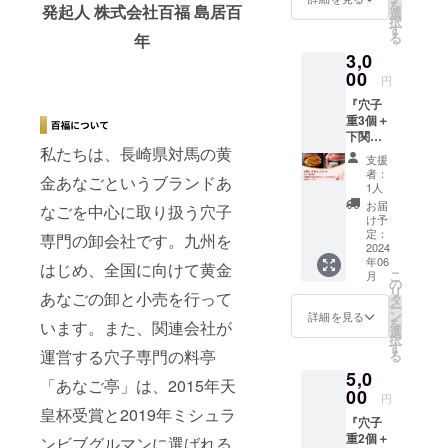
を
発起人 株式会社百福 島居百
届けし
選
択
ます。
す
る
年
■セット
3,0
内容 ・
あなご
00
円
重×4個
『穴子
ーー
重3個＋
【穴子
下関唐
重】
私たちは、長崎県対馬の黄
戸市場
（店頭
支援
の寿司
価格：
者：
金あなごというブランドあ
チケッ
800円）
1人
ト1,000
品名：
お届
なごを中心に取り扱う穴子
円分
あなご
け予
セッ
重 内容
定：
専門の卸会社です。九州を
ト』 今
2024
量：
年06
回開発
210g 保
はじめ、全国に向けて黄金
こ
月
した、
存方
の
リ
あなごの卸と小売を行って
家庭で
法：要
タ
ー
楽しむ
冷
ン
詳細を見る
を
います。また、関連会社が
ことが
凍-16℃
選
択
出来る
以下 賞
す
運営する穴子専門の料亭
る
「穴子
味期
5,0
重」を3
限：商
「あなご亭」は、2015年天
個と 下
00
品ラベ
円
関唐戸
ルに記
皇杯受賞と2019年ミシュラ
『穴子
市場の
載され
重2個＋
吉田水
ンビブグルマンに選ばれる
ていま