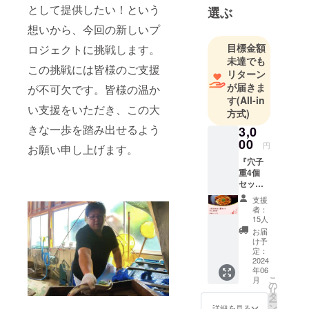
として提供したい！という
選ぶ
想いから、今回の新しいプ
目標金額
ロジェクトに挑戦します。
未達でも
この挑戦には皆様のご支援
リターン
が届きま
が不可欠です。皆様の温か
す
(All-in
い支援をいただき、この大
方式)
きな一歩を踏み出せるよう
3,0
00
円
お願い申し上げます。
『穴子
重4個
セッ
ト』 今
支援
回開発
者：
した、
15人
家庭で
お届
楽しむ
け予
ことが
定：
出来る
2024
年06
「穴子
こ
月
重」を4
の
リ
個セッ
タ
ー
トをお
ン
詳細を見る