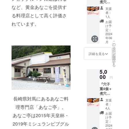
煮穴子1
産で使
す。 原
など、黄金あなごを提供す
個＋下
える寿
材料
支援
関唐戸
司チ
名：商
者：
る料理店として高く評価さ
市場の
ケット
品ラベ
1人
寿司チ
￥1,000
ルに記
お届
れています。
ケット
相当を1
載され
け予
2,000円
枚を
定：
ていま
分セッ
2024
セット
す。 製
年06
ト』 今
でお届
造者：
こ
月
回開発
けしま
の
（株）
リ
した、
す。 ■
タ
百福 ※
ー
家庭で
セット
ン
原材料
詳細を見る
を
楽しむ
内容 ・
選
及び添
択
ことが
あなご
す
加物等
る
出来る
重×3個
の食品
5,0
「穴子
・下関
表示は
重」を2
00
唐戸市
お届け
円
個と 煮
場の吉
商品の
『穴子
穴子
田水産
ラベル
重4個＋
（200g
で使え
に表記
煮穴子
、税抜
る寿司
されま
長崎県対馬にあるあなご料
セッ
2,500円
チケッ
す。 商
支援
ト』 今
相当）1
ト
品開封
者：
理専門店「あなご亭」。
回開発
個、下
￥1,000
4人
前には
した、
関唐戸
相当×1
必ずお
お届
あなご亭は2015年天皇杯・
家庭で
市場の
枚 ーー
け予
届けの
楽しむ
吉田水
定：
【穴子
リター
2019年ミシュランビブグル
ことが
2024
産で使
重】
ンに貼