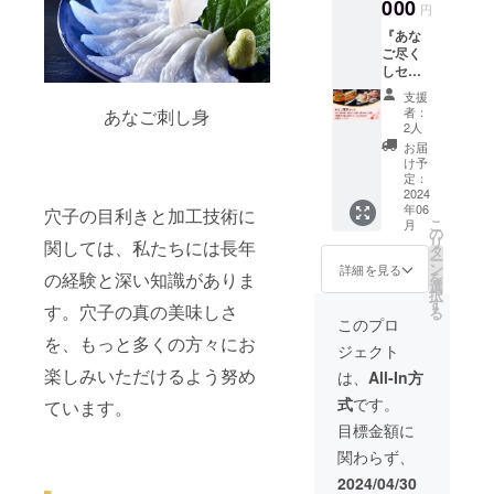
（200g
000
量：
重】
（株）
円
2024年
、税抜
210g 保
（価
百福 ※
5〜6月
『あな
2,500円
存方
格：800
原材料
頃を予
ご尽く
相当）2
法：要
円） 品
及び添
定して
しセッ
個、焼
冷
名： あ
加物等
おりま
ト』
きあな
凍-16℃
なご重
の食品
支援
す。
（穴子
ご
以下 賞
内容
者：
あなご刺し身
表示は
重4個＋
（250g
味期
2人
量：
お届け
煮穴子2
、税抜
限：商
210g 保
お届
商品の
個＋焼
4,000円
品ラベ
け予
存方
ラベル
きあな
相当）
定：
ルに記
法：要
に表記
ご1個）
2024
をセッ
載され
冷
されま
年06
と 『下
穴子の目利きと加工技術に
トでお
ていま
凍-16℃
す。 商
こ
月
関唐戸
届けし
の
す。 原
以下 賞
品開封
リ
関しては、私たちには長年
市場の
ます。
タ
材料
味期
前には
ー
寿司チ
■セット
ン
名：商
詳細を見る
限：商
必ずお
の経験と深い知識がありま
を
ケット
内容 ・
選
品ラベ
品ラベ
届けの
択
5,000円
あなご
す
ルに記
ルに記
す。穴子の真の美味しさ
リター
る
分セッ
重×6個
載され
このプロ
載され
ンに貼
ト』の
・煮穴
ていま
を、もっと多くの方々にお
ていま
付され
ジェクト
セット
子×2個
す。
す。 原
たラベ
今回開
楽しみいただけるよう努め
・焼き
ーー
は、
All-In方
材料
ルや注
発し
穴子×1
【煮穴
名：商
意書き
式
です。
ています。
た、家
個 ーー
子】
品ラベ
をご確
庭で楽
【穴子
（価
目標金額に
ルに記
認くだ
しむこ
重】
格：税
載され
さい。
関わらず、
とが出
（価
抜2,500
ていま
ーー
来る
格：税
円） 品
2024/04/30
す。
【下関