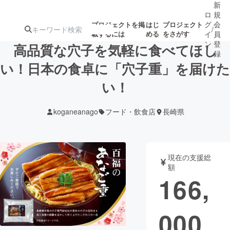
新
ロ
規
グ
会
プロジェクトを掲
はじ
プロジェクト
/
載するには
める
をさがす
イ
員
ン
登
高品質な穴子を気軽に食べてほし
録
い！日本の食卓に「穴子重」を届けた
い！
人気のプロ
注目のリ
注目の新着プロ
募集終了が近いプ
もうすぐ公開
ジェクト
ターン
ジェクト
ロジェクト
されます
koganeanago
フード・飲食店
長崎県
アート・写真
音楽
現在の支援総
テクノロジー・ガジェット
ゲーム・サ
額
166,
映像・映画
書籍・雑誌
000
ビジネス・起業
チャレンジ