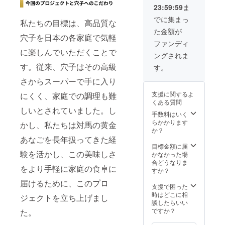
「穴子
抜800
名： 煮
ーー
唐戸市
23:59:59
ま
重」を4
円） 品
穴子 内
【煮穴
場の吉
個と
名： あ
容量：
でに集まっ
子】
田水産
私たちの目標は、高品質な
「煮穴
なご重
200g 保
（価
で使え
た金額が
子」2
内容
存方
格：税
穴子を日本の各家庭で気軽
る寿司
個、
量：
法：要
ファンディ
抜2,500
チケッ
「焼き
210g 保
冷
に楽しんでいただくことで
円） 品
ト
ングされま
あな
存方
凍-18℃
名： 煮
￥1,000
ご」1個
す。従来、穴子はその高級
法：要
以下 賞
す。
穴子 内
相当を1
のあな
冷
味期
容量：
枚】 寿
さからスーパーで手に入り
ごづく
凍-16℃
限：製
200g 保
司チ
しセッ
以下 賞
造年月
存方
ケット
支援に関するよ
にくく、家庭での調理も難
トに 下
味期
日から
法：要
の利用
くある質問
関唐戸
限：商
180日
冷
可能店
しいとされていました。し
市場の
品ラベ
手数料はいく
（商品
凍-18℃
舗：下
吉田水
ルに記
らかかります
ラベル
かし、私たちは対馬の黄金
以下 賞
関唐戸
産で使
載され
か？
に記載
味期
市場の
える寿
ていま
あなごを長年扱ってきた経
されて
限：製
吉田水
司チ
す。 原
目標金額に届
いま
造年月
産店の
験を活かし、この美味しさ
ケット
材料
かなかった場
す。）
日から
み チ
￥1,000
名：商
合どうなりま
原材料
180日
ケット
をより手軽に家庭の食卓に
相当を5
品ラベ
すか？
名：商
（商品
有効期
枚を
ルに記
品ラベ
ラベル
限：
届けるために、このプロ
セット
載され
支援で困った
ルに記
に記載
2025年
でお届
ていま
時はどこに相
載され
されて
ジェクトを立ち上げまし
末月ま
けしま
す。
談したらいい
ていま
いま
で。ク
す。 ■
ーー
ですか？
た。
す。 ※
す。）
ラウド
セット
【煮穴
原材料
原材料
ファン