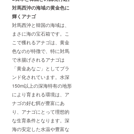
存方
ルに記
しま
認くだ
イメー
法：要
載され
す。 ※
さい。
対馬西沖の海域の黄金色に
ジで
冷
ていま
具体的
ーー
す。 お
凍-16℃
す。
輝くアナゴ
なお届
【下関
届け予
以下 賞
ーー
け日時
唐戸市
定：
味期
対馬西沖と韓国の海域は、
【焼き
は後日
場の吉
2024年
限：商
穴子】
お知ら
田水産
5〜6月
まさに海の宝石箱です。こ
品ラベ
（価
せいた
で使え
頃を予
ルに記
格：税
しま
る寿司
定して
こで獲れるアナゴは、黄金
載され
抜4000
す。 ※
チケッ
おりま
ていま
円） 品
画像は
ト
色なのが特徴で、特に対馬
す。
す。 原
名： 煮
イメー
￥1,000
材料
穴子 内
ジで
で水揚げされるアナゴは
相当2
名：商
容量：
す。 お
枚】 寿
品ラベ
「黄金あなご」としてブラ
250g 保
届け予
司チ
ルに記
存方
定：
ケット
ンド化されています。水深
載され
法：商
2024年
の利用
ていま
品ラベ
5〜6月
可能店
150m以上の深海特有の地形
す。
ルに記
頃を予
舗：下
ーー
載され
定して
関唐戸
により育まれる環境は、ア
【煮穴
ていま
おりま
市場の
子】
す。 賞
す。
ナゴの好む餌が豊富にあ
吉田水
（価
味期
産店の
格：税
限：商
り、アナゴにとって理想的
み チ
抜2,500
品ラベ
ケット
な生育条件となります。深
円） 品
ルに記
有効期
名： 煮
載され
限：
海の安定した水温や豊富な
穴子 内
ていま
2025年