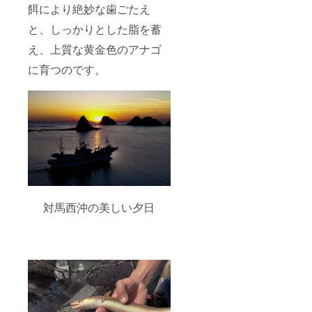
容量：
す。 原
3月末ま
餌により絶妙な歯ごたえ
200g 保
材料
で。ク
存方
名：商
ラウド
と、しっかりとした脂を蓄
法：要
品ラベ
ファン
冷
ルに記
え、上質な黄金色のアナゴ
ディン
凍-18℃
載され
グ終了
以下 賞
に育つのです。
ていま
後にご
味期
す。 ※
利用い
限：製
原材料
ただけ
造年月
及び添
ます。
日から
加物等
※お釣り
180日
の食品
は出ま
（商品
表示は
せんの
ラベル
お届け
でご了
に記載
商品の
承くだ
されて
ラベル
さい
いま
に表記
ーー ※
す。）
されま
商品は
原材料
す。 商
冷凍便
対馬西沖の美しい夕日
名：商
品開封
でお届
品ラベ
前には
けいた
ルに記
必ずお
しま
載され
届けの
す。 ※
ていま
リター
具体的
す。
ンに貼
なお届
ーー
付され
け日時
【焼き
たラベ
は後日
穴子】
ルや注
お知ら