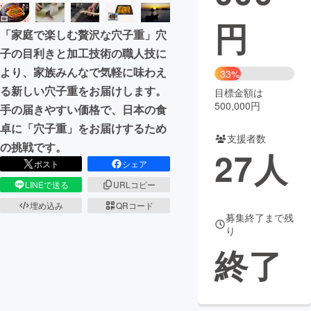
円
まちづくり・地域活性化
「家庭で楽しむ贅沢な穴子重」穴
子の目利きと加工技術の職人技に
CAMPFIRE for Social Good
CAMPFIRE Creation
より、家族みんなで気軽に味わえ
33%
CAMPFIREふるさと納税
machi-ya
コミュニティ
る新しい穴子重をお届けします。
目標金額は
500,000円
手の届きやすい価格で、日本の食
卓に「穴子重」をお届けするため
支援者数
の挑戦です。
27
人
ポスト
シェア
LINEで送る
URLコピー
埋め込み
QRコード
募集終了まで残
り
終了