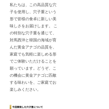
は出ま
私たちは、この高品質な穴
せんの
でご了
子を使用し、穴子重という
承くだ
さい
形で皆様の食卓に新しい美
ーー ※
商品は
味しさをお届けします。 こ
冷凍便
でお届
の特別な穴子重を通じて、
けいた
しま
対馬西沖と韓国の海域が育
す。 ※
んだ黄金アナゴの品質を、
具体的
なお届
家庭でも気軽に楽しめる形
け日時
は後日
でご体験いただけることを
お知ら
せいた
願っています。どうぞ、こ
しま
す。 ※
の機会に黄金アナゴに匹敵
画像は
する味わいを、ご家庭でお
イメー
ジで
楽しみください。
す。 お
届け予
定：
2024年
5〜6月