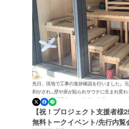
先日、現地で工事の進捗確認を行いました。元
剥がされ,,,壁や床が貼られサウナに生まれ変わ
サウナを提供予定です。自然と健康をコンセプ
うと考えています。より良いサービスを届けら
【祝！プロジェクト支援者様2
めています。サウナの中で蒸気や、香り、風を
無料トークイベント/先行内覧
準備中。全国、国外でも活動しているアウフグー