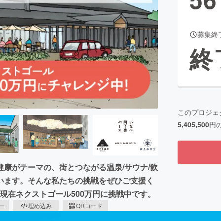
募集終
CAMPFIRE for Social Good
CAMPFIRE Creation
終
CAMPFIREふるさと納税
machi-ya
コミュニティ
このプロジェ
5,405,500
円
康がテーマの、街とつながる温泉/サウナ/飲
います。そんな私たちの挑戦をぜひご支援く
現在ネクストゴール500万円に挑戦中です。
ピー
埋め込み
QRコード