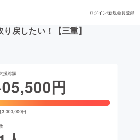
ログイン
/
新規会員登録
を取り戻したい！【三重】
うすぐ公開されます
支援総額
プロダクト
405,500
円
ファッション
スポーツ
,000,000円
数
ア
ソーシャルグッド
1
人