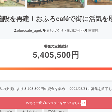
設を再建！おふろcaféで街に活気
ofurocafe_ageki
まちづくり・地域活性化
三重県
現在の支援総額
5,405,500
円
人の支援により
5,405,500
円の資金を集め、
2024/03/31
に募集を終了し
もう一度プロジェクトをやってほしい
87
RLコピー
埋め込み
QRコード