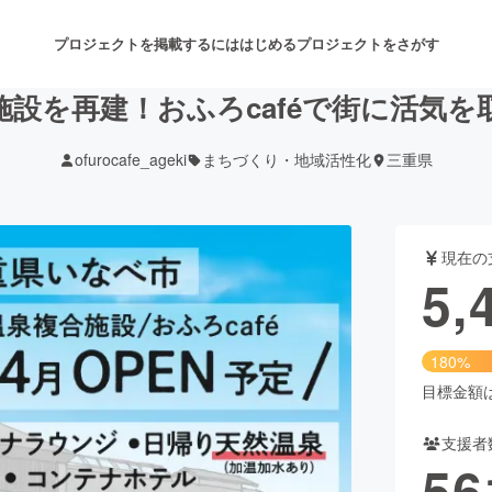
プロジェクトを掲載するには
はじめる
プロジェクトをさがす
設を再建！おふろcaféで街に活気
ofurocafe_ageki
まちづくり・地域活性化
三重県
注目のリターン
注目の新着プロジェクト
募集終了が近いプロジェクト
も
現在の
音楽
舞台・パフォーマンス
5,
ゲーム・サービス開発
フード・飲食店
180%
書籍・雑誌出版
アニメ・漫画
目標金額は3
支援者
チャレンジ
ビューティー・ヘルスケ
56