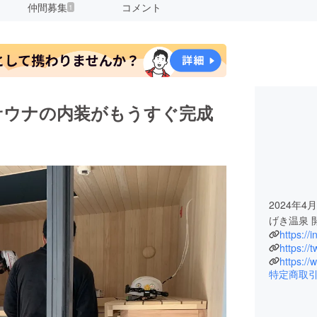
仲間募集
コメント
1
2024年
げき温泉 
https://
https://
https:/
特定商取