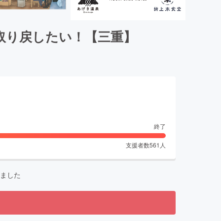
を取り戻したい！【三重】
終了
支援者数
561
人
ました