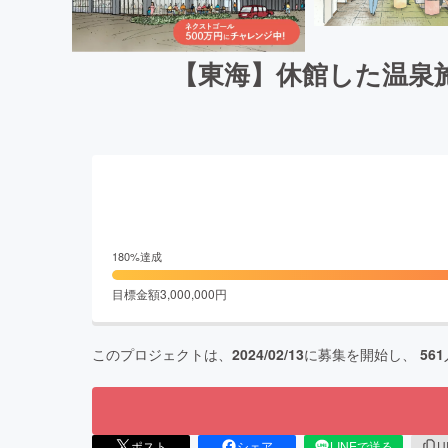
【東海】休館した温泉施
180
%達成
目標金額
3,000,000
円
このプロジェクトは、
2024/02/13
に募集を開始し、
561
ポスト
シェア
LINEで送る
U