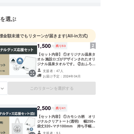
を選ぶ
標金額未達でもリターンが届きます
(All-in方式)
1,500
円
残り
53
【セット内容】 ①オリジナル温泉タ
オル 施設ロゴがデザインされたオリ
ジナル温泉タオルです。 ②おふろ
café あげき温泉オリジナルステッ
支援者：47人
カー セット 温泉ロゴステッカー：
お届け予定：2024年04月
通常カラー1枚 温泉ロゴステッ
カー：オープン限定カラー1枚 サウ
ナラウンジSerow かもしかステッ
このリターンを選択する
る
カー 1枚 【スケジュール】 2024年3
月以降に、順次発送いたします。
2,500
円
残り
41
【セット内容】 ①カモシカ柄 オリ
ジナルクリアトート(透明) 幅250×
袋丈320×マチ100mm 持ち手幅
20×長さ300mm ②オリジナル温泉
支援者：9人