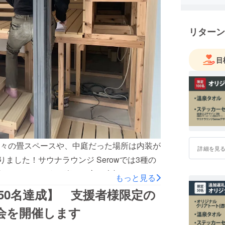
リターン
目
々の畳スペースや、中庭だった場所は内装が
詳細を見
りました！サウナラウンジ Serowでは3種の
トに、このような楽しみ方を大切にしていこ
もっと見る
れるように、日々、運営メンバーで準備を進
50名達成】 支援者様限定の
楽しむアウフグースやロウリュのサービスも
会を開催します
スのプロフェッショナル集団Aufguss