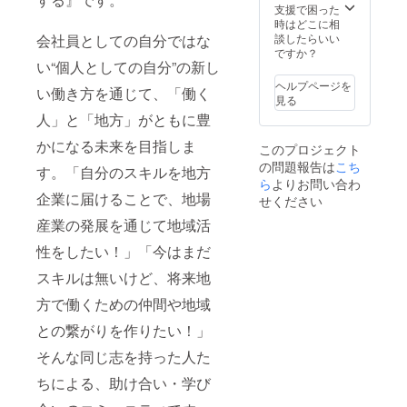
きに使
レジッ
川）を
支援で困った
6月30日
自身で
える権
トを通
予定し
時はどこに相
まで ・
のご用
利は遠
じて、
ており
談したらいい
会社員としての自分ではな
受講方
意くだ
方の場
コミュ
ます。
ですか？
法 ：オ
さいま
合は応
ニティ
い“個人としての自分”の新し
※当日の
ンライ
せ。 ※
相談、
の成長
日程や
ン
各人の
ヘルプページを
い働き方を通じて、「働く
移動時
等へご
スケ
（zoom
詳細は
見る
間は実
支援頂
ジュー
を使用
以下リ
人」と「地方」がともに豊
費 ※禁
いてい
ルなど
予定）
ンクよ
止事項
ること
は3月下
※相談は
りご確
かになる未来を目指しま
このプロジェクト
・公序
を参加
旬を予
オンラ
認くだ
の問題報告は
こち
良俗に
者の
定して
イン商
す。「自分のスキルを地方
さい。
反する
方々に
ら
よりお問い合わ
おりま
談ツー
※画像掲
内容 ・
も伝達
企業に届けることで、地場
すが、
ルを使
せください
載上限
遂行に
するこ
正式に
用する
の兼ね
産業の発展を通じて地域活
危険を
とが可
確定次
予定で
合いで2
伴う内
能で
第ご連
す。PC
つのリ
性をしたい！」「今はまだ
容 ・そ
す。 ※
絡いた
などの
ターン
の他事
イベン
しま
機会も
を作成
スキルは無いけど、将来地
務局が
トの開
す。 ※
含めご
してお
不適切
催は首
田中さ
自身で
方で働くための仲間や地域
りま
である
都圏
ん&滝田
のご用
す。内
と判断
（東京
さんと
との繋がりを作りたい！」
意くだ
容は同
した内
神奈
最大7人
さいま
じで
そんな同じ志を持った人た
容
川）を
での飲
せ。 ※
す。
予定し
み会は
各人の
https://
ちによる、助け合い・学び
ており
関東で
詳細は
docs.go
ます。
の開催
以下リ
ogle.co