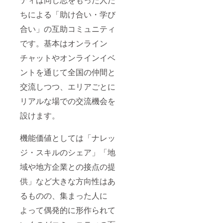
旬を予
/edit#gi
定して
ちによる「助け合い・学び
d=4384
おりま
45352
合い」の互助コミュニティ
すが、
正式に
です。基本はオンライン
確定次
第ご連
チャットやオンラインイベ
絡いた
しま
ントを通じて全国の仲間と
す。
交流しつつ、エリアごとに
リアルな場での交流機会を
設けます。
機能価値としては「ナレッ
ジ・スキルのシェア」「地
域や地方企業との接点の提
供」など大きな方向性はあ
るものの、集まった人に
よって偶発的に形作られて