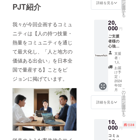
ー
様のサ
ン
詳細を見る
PJT紹介
を
急速に拡大
ポート
選
択
がこの
す
していくな
る
プロ
かで、私た
20,
ジェク
我々が今回企画するコミュ
ちは、新し
トの成
000
円
功に繋
ニティは【人の持つ技量・
い働き方を
ご支援
げま
行う方の強
者様の
熱量をコミュニティを通じ
す！ 心
心強い
を込め
みを生か
て最大化し、「人と地方の
応援が
てお礼
支援
し、地場産
私たち
メール
者：
価値ある出会い」を日本全
業のニーズ
のコ
をお送
1人
ミュニ
りいた
を正確に掴
お届
国で量産する】ことをビ
ティの
しま
け予
み、サービ
大きな
す。
定：
ジョンに掲げています。
力にな
2024
スの提供に
年02
りま
努めていき
こ
月
す。 ご
の
リ
ます。そし
支援者
タ
ー
様のサ
ン
て、働く場
詳細を見る
を
ポート
選
所や、企業
択
がこの
す
る
の場所の制
プロ
10,
ジェク
約を受けな
残り28
トの成
000
円
い新しい社
功に繋
コミュ
げま
会の実現を