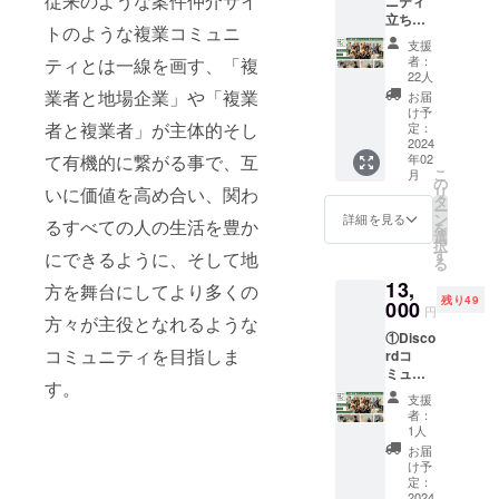
従来のような案件仲介サイ
ニティ
す！ 心
目指してま
立ち上
を込め
トのような複業コミュニ
いります。
げ特別
てお礼
支援
会員権
のお手
者：
ティとは一線を画す、「複
「地域
紙と
22人
複業コ
treasur
業者と地場企業」や「複業
お届
ミュニ
efootロ
け予
ティ
者と複業者」が主体的そし
ゴス
定：
（※1）
2024
テッ
年02
て有機的に繋がる事で、互
」の立
カー1枚
こ
月
ち上げ
をお送
の
リ
いに価値を高め合い、関わ
メン
りいた
タ
ー
バーと
しま
ン
詳細を見る
るすべての人の生活を豊か
を
してプ
す。 ※
選
択
ロジェ
ステッ
す
にできるように、そして地
る
クトに
カーサ
13,
参加出
イズ；
方を舞台にしてより多くの
残り49
来る“特
000
横約
円
方々が主役となれるような
別会員
2cm×縦
①Disco
権”で
約8cm
コミュニティを目指しま
rdコ
す。 具
ミュニ
体的に
す。
ティへ
は、 ・
支援
の参加
特別会
者：
②関東
員（ト
1人
で開催
レ
お届
される
ジャー
け予
リアル
フット
定：
イベン
2024