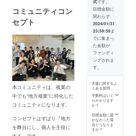
線で見
式
です。
トの開
けるク
んと滝
ただけ
複業ナ
て学び
催は首
レジッ
田さ
るリ
目標金額に
コミュニティコン
レッジ
たい！
都圏
ト掲載1
ん、そ
ターン
シェ
という
関わらず、
（東京
年間
して最
にご協
ア：約
セプト
方には
神奈
Discord
大7人の
力いた
2024/01/31
60分 ・
おスス
川）を
コミュ
メン
だく複
有効期
メで
23:59:59
ま
予定し
ニティ
バーと
業実践
限 ：
す。
ており
への参
の飲み
者は計
でに集まっ
2024年
ます。
加、リ
会に参
10人、
6月30日
た金額が
※当日の
アルイ
加でき
以下の
まで ・
日程や
ベント
ます。
URLを
ファンディ
受講方
スケ
への参
リラッ
クリッ
法 ：オ
ングされま
ジュー
加に桑
クスし
クの上
ンライ
ルなど
江、 イ
た雰囲
どんな
す。
ン
は3月下
ベント
気の中
人がい
（zoom
旬を予
のクレ
で、貴
るかぜ
を使用
定して
ジット
重な交
ひご覧
予定）
支援に関するよ
おりま
に1年間
流の機
くださ
本コミュニティは、複業の
※相談は
くある質問
すが、
名前を
会を得
い！ ▼
オンラ
正式に
掲載し
ること
中でも“地方複業”に特化した
手数料はいく
詳細 ・
イン商
確定次
ます。
ができ
らかかります
複業ナ
談ツー
コミュニティになります。
第ご連
支援が
ます。
か？
レッジ
ルを使
絡いた
プロ
※イベン
シェ
用する
しま
ジェク
トの開
目標金額に届
ア：約
予定で
コンセプトはずばり『地方
す。 ※
トの1つ
催は首
かなかった場
60分 ・
す。PC
田中さ
のピー
都圏
合どうなりま
有効期
などの
を舞台にし、個人を主役に
んを自
スとな
（東京
すか？
限 ：
機会も
由に好
り、ク
神奈
2024年
含めご
する』です。