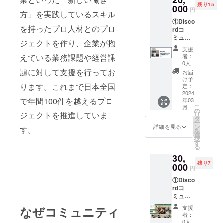
実施予
残り15
す。 特
000
神奈
定） ・
円
方」を実践しているスキル
別会員
川）を
重要な
①Disco
『トレ
予定し
方針決
を持ったプロ人材とのプロ
rdコ
ジャー
ており
定に関
ミュニ
フット
ます。
する事
ジェクトを作り、企業が抱
ティへ
アンバ
※当日の
前アン
支援
の参加
サ
日程や
ケート
者：
えている業務課題や経営課
②複業
ダー』
スケ
0人
の投票
実践者
権に加
題に対して支援を行ってお
ジュー
権
お届
（経験
え、
ルなど
け予
（※2）
者含
ります。これまで日本全国
様々な
定：
は3月下
・特別
む）に
2024
分野で
旬を予
会員限
で年間100件を越えるプロ
年03
よるオ
ご活躍
定して
定のオ
こ
月
ンライ
の複業
の
おりま
ンライ
ジェクトを推進していま
リ
ン1on1
実践者
タ
すが、
ンイベ
ー
ナレッ
（経験
ン
正式に
詳細を見る
ント参
す。
を
ジシェ
者含
選
確定次
加権
択
ア① の
む）
す
第ご連
（2024
る
2点を提
に、1時
絡いた
年2月下
30,
供しま
間のオ
しま
頃にオ
残り7
す。 特
000
ンライ
す。
ンライ
円
別会員
ン相談
ンにて
①Disco
『トレ
が出来
実施予
rdコ
ジャー
る権利
定） な
ミュニ
フット
です。
どの特
ティへ
アンバ
その道
権を得
支援
なぜコミュニティ
の参加
サ
の先輩
者：
られま
②関東
ダー』
から
0人