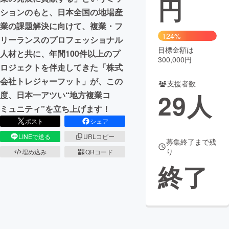
円
ションのもと、日本全国の地場産
まちづくり・地域活性化
業の課題解決に向けて、複業・フ
124%
リーランスのプロフェッショナル
目標金額は
CAMPFIRE for Social Good
CAMPFIRE Creation
人材と共に、年間100件以上のプ
300,000円
CAMPFIREふるさと納税
machi-ya
コミュニティ
ロジェクトを伴走してきた「株式
会社トレジャーフット」が、この
支援者数
29
人
度、日本一アツい“地方複業コ
ミュニティ”を立ち上げます！
ポスト
シェア
LINEで送る
URLコピー
募集終了まで残
り
埋め込み
QRコード
終了