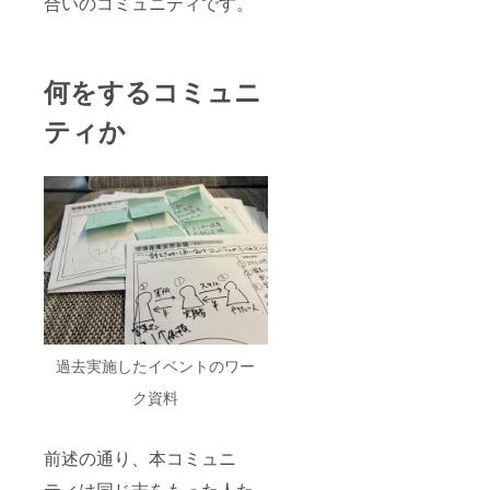
合いのコミュニティです。
※当日の
を予定
ンクよ
m/spre
日程や
してい
りご確
adshee
スケ
ます。
認くだ
ts/d/1Y
ジュー
※飲み会
さい。
xV8g_U
ルなど
の費用
※画像掲
何をするコミュニ
JLzVV6
は3月下
並びに
載上限
jHMP62
旬を予
交通費
の兼ね
kjowVy
ティか
定して
はご自
合いで2
8Zp1bJj
おりま
身にご
つのリ
/edit#gi
すが、
負担い
ターン
d=4384
正式に
ただき
を作成
45352
確定次
ます。
してお
第ご連
※日時は
りま
絡いた
別途調
す。内
しま
整いた
容は同
す。 ※
します
じで
クレ
が、3月
す。
ジット
下旬か
https://
の掲載
ら4月を
docs.go
は2024
予定し
ogle.co
年
ており
m/spre
過去実施したイベントのワー
2/1~202
ます。
adshee
5年1/31
※当日の
ク資料
ts/d/1Y
までと
日程や
xV8g_U
しま
スケ
JLzVV6
す。
ジュー
jHMP62
前述の通り、本コミュニ
ルなど
kjowVy
は3月下
8Zp1bJj
ティは同じ志をもった人た