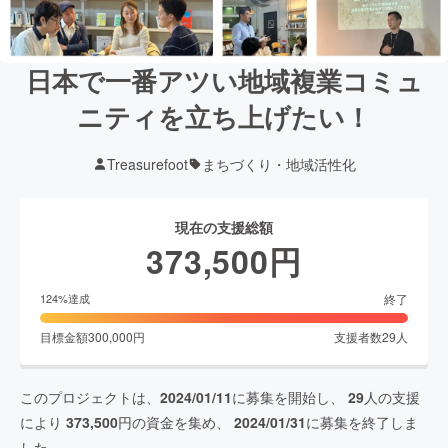
日本で一番アツい地域複業コミュ
ニティを立ち上げたい！
Treasurefoot
まちづくり・地域活性化
現在の支援総額
373,500
円
終了
124
%達成
目標金額
300,000
円
支援者数
29
人
このプロジェクトは、
2024/01/11
に募集を開始し、
29
人の支援
により
373,500
円の資金を集め、
2024/01/31
に募集を終了しま
した