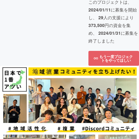
このプロジェクトは、
2024/01/11
に募集を開始
し、
29
人の支援により
373,500
円の資金を集
め、
2024/01/31
に募集を
終了しました
もう一度プロジェク
トをやってほしい