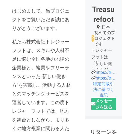
Treasu
はじめまして。当プロジェ
refoot
クトをご覧いただき誠にあ
日本
りがとうございます。
初めてのプ
ロジェクト
私たち株式会社トレジャー
です
フットは、スキルや人材不
トレジャー
フットは
足に悩む全国各地の地場の
「新しい働
企業様と、複業やフリーラ
き方を創造
https://treasurefoot.co.jp/
ンスといった”新しい働き
し、地場産
https://treasurefoot.com/
業の発展に
特定商取引
方”を実践し、活動する人材
法に基づく
貢献しま
とのマッチングサービスを
表記
す。」とい
メッセー
運営しています。この度ト
うことをビ
ジを送る
ジョンに掲
レジャーフットでは、地方
げていま
を舞台としながら、より多
す。
くの地方複業に関わる人た
リターンを