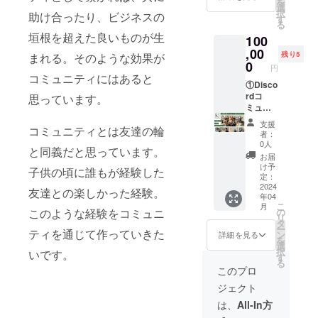
が、本
を
きに使
は、 メ
選
聞くの
とって
コミュ
択
助け合ったり、ビジネスの
える権
ンバー
す
も良
一番唯
ニティ
る
田中さ
が直接
し、
意義な
の正式
垣根を超えた良いものが生
100
んの時
顔を合
「クラ
時間に
オープ
間を2時
,00
わせる
ウド
してく
残り5
まれる。そのような効果が
ンの時
間、あ
こと
0
ファン
ださ
円
期に応
なたの
で、よ
ディン
コミュニティにはあると
い。 お
じて変
ために
①Disco
り深い
グのや
選びい
動する
使えま
rdコ
つなが
思っています。
り方を
ただけ
可能性
す。ビ
ミュニ
りと共
教えて
るリ
がござ
ジネス
ティへ
有体
欲し
ターン
支援
いま
コミュニティとは友達の輪
アドバ
の参加
験、意
い」な
にご協
者：
す。 “地
イスや
②関東
見交換
どスキ
0人
力いた
方複業
と同義だと思っています。
プライ
で開催
などの
ル自体
だく複
お届
コミュ
ベート
される
機会を
を提供
け予
業実践
子供の頃に誰もが経験した
ニ
な話ま
リアル
得るこ
定：
しても
者は計
ティ”の
で、あ
イベン
2024
とがで
もらう
10人、
友達との楽しかった経験。
立ち上
年04
なたの
トに参
きま
のも良
以下の
げに最
こ
月
ニーズ
加 ③今
す。 田
の
このような経験をコミュニ
し、あ
URLを
初から
リ
に合わ
後実施
中さん&
タ
なたに
クリッ
関わり
ー
せてカ
するト
ティを通じて作っていきた
滝田さ
ン
とって
詳細を見る
クの上
たい！
を
スタマ
レ
んと最
選
一番唯
どんな
コミュ
択
いです。
イズさ
ジャー
大7人で
す
意義な
人がい
ニティ
る
れた時
フット
の飲み
時間に
このプロ
るかぜ
作りの
間を提
コミュ
会(関東/
してく
ひご覧
リアル
ジェクト
供しま
ニティ
夕方/リ
ださ
くださ
な現場
す。 ※
イベン
アル)は
い。 お
は、
All-In方
い！ ▼
を最前
イベン
トにお
田中さ
選びい
詳細 ・