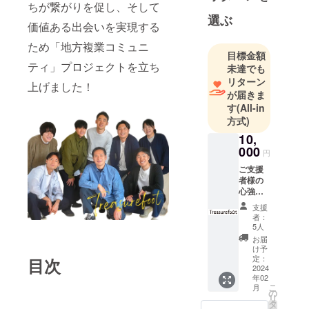
複業、フ
ちが繋がりを促し、そして
選ぶ
リーラン
価値ある出会いを実現する
ス、専門家
ため「地方複業コミュニ
の方など多
目標金額
様化する働
ティ」プロジェクトを立ち
未達でも
き方をいち
リターン
上げました！
が届きま
早く捉え、
す
(All-in
プロジェク
方式)
トを作り、
10,
その方々を
000
円
地場産業を
ご支援
中心にマッ
者様の
チングし
心強い
て、業務提
応援が
支援
私たち
携を行い、
者：
のコ
5人
価値を発揮
ミュニ
お届
してきまし
ティの
け予
大きな
定：
目次
た。
力にな
2024
年02
りま
こ
月
す。 ご
国内で新し
の
リ
支援者
タ
い働き方が