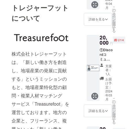
アンバ
年04
トに参
サ
トレジャーフット
こ
月
加 の2
ダー）
の
リ
点を提
の発行
タ
について
ー
供しま
・特別
ン
詳細を見る
を
す。 メ
会員専
選
択
ンバー
用
す
る
が直接
Discord
20,
顔を合
（チャ
残り14
わせる
000
ット
円
こと
ツー
①Disco
で、よ
ル）
株式会社トレジャーフット
rdコ
り深い
ルーム
ミュニ
つなが
へのご
は、「新しい働き方を創造
ティへ
りと共
招待 ・
支援
の参加
有体
特別会
し、地場産業の発展に貢献
者：
②複業
験、意
員限定
1人
実践者
見交換
する」というミッションの
のアイ
お届
（経験
などの
デア出
け予
もと、地場産業特化型の顧
者含
機会を
定：
しミー
む）に
2024
得るこ
ティン
問・複業人材マッチング
年03
よるオ
とがで
グへの
こ
月
ンライ
きま
の
参加権
サービス「Treasurefoot」を
リ
ン1on1
す。 ※
タ
（2024
ー
ナレッ
イベン
ン
年2月中
詳細を見る
運営しております。地方の
を
ジシェ
トの開
選
頃にオ
択
ア① の
催は首
す
企業と、フリーランス、複
ンライ
る
2点を提
都圏
ンにて
20,
供しま
業といった「新しい働き
（東京