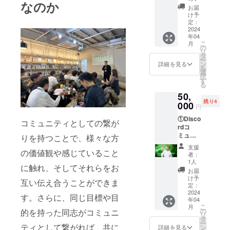
す。 ※
なのか
で開催
権に加
「複業
お届
１．
される
え、
を始め
け予
2024年
リアル
様々な
定：
る＆行
3月末の
イベン
2024
分野で
うにあ
ローン
年04
トに参
ご活躍
たって
チを予
こ
月
加 ③コ
の複業
の
のナ
定して
リ
ミュニ
実践者
タ
レッ
いま
ー
ティ立
（経験
ン
ジ」を
詳細を見る
す。 ※
を
ち上げ
者含
選
聞くの
２． 特
択
の主要
む）
す
も良
別会員
る
メン
に、1時
し、
のニー
50,
バーで
間のオ
「クラ
ズを反
残り4
ある田
000
ンライ
ウド
円
映する
中さん
ン相談
ファン
目的の
①Disco
と滝田
が出来
ディン
コミュニティとしての繋が
アン
rdコ
さん、
る権利
グのや
ケート
ミュニ
そして
りを持つことで、様々な方
です。
り方を
で、決
ティへ
最大7人
その道
教えて
支援
議権で
の参加
の価値観や感じていること
のメン
の先輩
欲し
者：
はござ
②関東
バーと
から
1人
い」な
いませ
に触れ、そしてそれらをお
で開催
の飲み
「複業
どスキ
お届
ん。 ※
される
会参加
を始め
け予
ル自体
期間は
互い伝え合うことができま
リアル
の3点を
定：
る＆行
を提供
2024年
イベン
2024
提供し
うにあ
しても
す。さらに、同じ目標や目
4月まで
年04
トに参
ます。
たって
もらう
を想定
こ
月
加 ③田
リアル
の
のナ
的を持った同志がコミュニ
のも良
してお
リ
中さん2
イベン
タ
レッ
し、あ
ります
ー
時間好
ティとして繋がれば、共に
トで
ン
ジ」を
詳細を見る
なたに