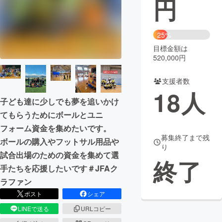
円
まちづくり・地域活性化
25%
目標金額は
CAMPFIRE for Social Good
CAMPFIRE Creation
520,000円
CAMPFIREふるさと納税
machi-ya
コミュニティ
支援者数
18
人
子ども達に少しでも夢を追いかけ
てもらうためにボールとユニ
フォーム資金を集めたいです。
募集終了まで残
ボールの購入やフットサル用品や
り
試合出場のための資金を集めて選
終了
手たちを応援したいです＃JFAク
ラファン
ポスト
シェア
LINEで送る
URLコピー