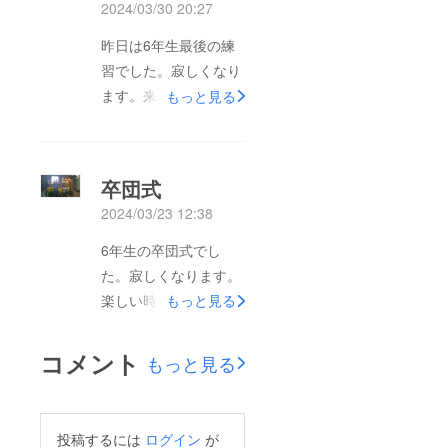
2024/03/30 20:27
昨日は6年生最後の練
習でした。寂しくなり
ます。来週からは中学
もっと見る
生です。みんなうまく
なりながら成長。今年
は試合もたくさんして
卒団式
いきたいな。
2024/03/23 12:38
6年生の卒団式でし
た。寂しくなります。
楽しい時間はあっとい
もっと見る
う間ですね。今の時間
を大事に大事にしてい
コメント
もっと見る
きたいです。
投稿するには
ログイン
が