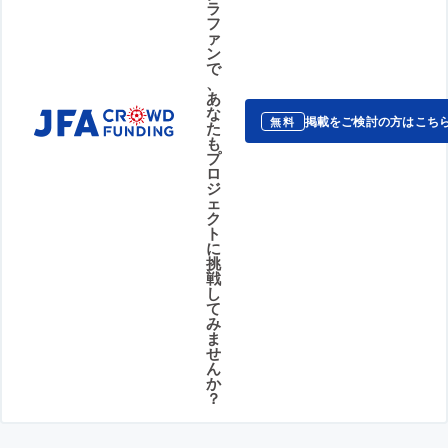
ラ
フ
ァ
ン
で
、
あ
な
掲載をご検討の方はこち
無料
た
も
プ
ロ
ジ
ェ
ク
ト
に
挑
戦
し
て
み
ま
せ
ん
か
？