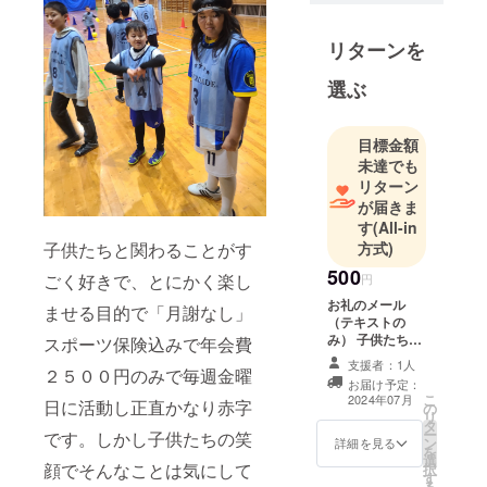
リターンを
選ぶ
目標金額
未達でも
リターン
が届きま
す
(All-in
方式)
子供たちと関わることがす
500
ごく好きで、とにかく楽し
円
お礼のメール
ませる目的で「月謝なし」
（テキストの
み） 子供たちの
スポーツ保険込みで年会費
フットサルをし
支援者：1人
２５００円のみで毎週金曜
ている笑顔とお
お届け予定：
手紙でしか今は
こ
2024年07月
日に活動し正直かなり赤字
の
難しいです。子
リ
タ
供たちの未来の
ー
です。しかし子供たちの笑
ン
ためによろしく
詳細を見る
を
選
お願いします。
顔でそんなことは気にして
択
す
本当にご支援を
る