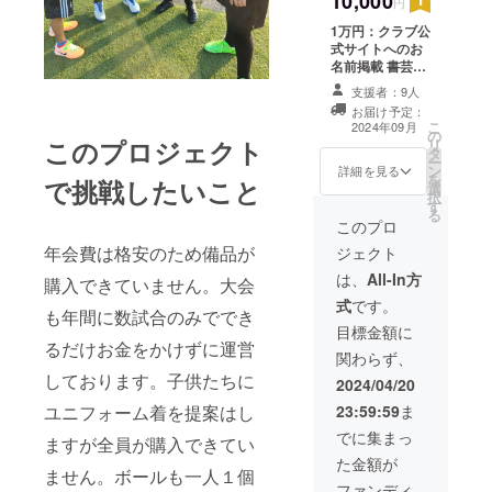
10,000
円
1万円：クラブ公
式サイトへのお
名前掲載 書芸家
（近代詩文作
支援者：9人
家） 貞広鶏 さん
お届け予定：
の子どもたちの
こ
2024年09月
の
写真入りオリジ
このプロジェクト
リ
タ
ナルポストカー
ー
ン
ド
詳細を見る
を
で挑戦したいこと
選
択
す
る
このプロ
年会費は格安のため備品が
ジェクト
は、
All-In方
購入できていません。大会
式
です。
も年間に数試合のみででき
目標金額に
るだけお金をかけずに運営
関わらず、
しております。子供たちに
2024/04/20
23:59:59
ま
ユニフォーム着を提案はし
でに集まっ
ますが全員が購入できてい
た金額が
ません。ボールも一人１個
ファンディ