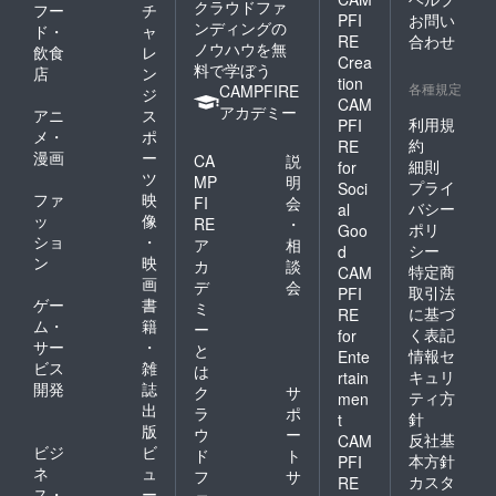
クラウドファ
フー
チ
PFI
お問い
ンディングの
ド・
ャ
RE
合わせ
ノウハウを無
飲食
レ
Crea
料で学ぼう
店
ン
tion
各種規定
CAMPFIRE
ジ
CAM
アカデミー
アニ
ス
利用規
PFI
メ・
ポ
約
RE
漫画
ー
CA
説
細則
for
ツ
MP
明
プライ
Soci
ファ
映
FI
会
バシー
al
ッ
像
RE
・
ポリ
Goo
ショ
・
ア
相
シー
d
ン
映
カ
談
特定商
CAM
画
デ
会
取引法
PFI
ゲー
書
ミ
に基づ
RE
ム・
籍
ー
く表記
for
サー
・
と
情報セ
Ente
ビス
雑
は
キュリ
rtain
開発
誌
ク
サ
ティ方
men
出
ラ
ポ
針
t
版
ウ
ー
反社基
CAM
ビジ
ビ
ド
ト
本方針
PFI
ネ
ュ
フ
サ
カスタ
RE
ス・
ー