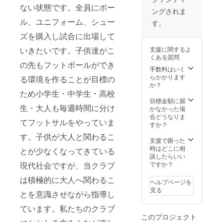
ない状態です。全員にボー
ングされま
ル、ユニフォーム、シュー
す。
ズを購入し試合に出場して
支援に関するよ
いきたいです。子供達がこ
くある質問
の先もフットボールができ
手数料はいく
らかかります
る環境を作ることが目標の
か？
ため小学生・中学生・高校
目標金額に届
生・大人も毎週時間に分け
かなかった場
合どうなりま
てフットサルをやっていま
すか？
す。子供が大人と関わるこ
支援で困った
時はどこに相
とが少なくなってきている
談したらいい
ですか？
現代社会ですが、当クラブ
は積極的に大人へ関わるこ
ヘルプページを
見る
とを意識させながら指導し
ています。私たちのクラブ
このプロジェクト