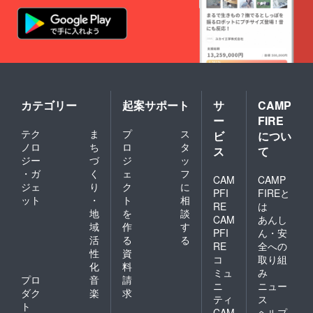
カテゴリー
起案サポート
サ
CAMP
ー
FIRE
テク
ま
プ
ス
ビ
につい
ノロ
ち
ロ
タ
ス
て
ジー
づ
ジ
ッ
・ガ
く
ェ
フ
CAM
CAMP
ジェ
り
ク
に
PFI
FIREと
ット
・
ト
相
RE
は
地
を
談
CAM
あんし
域
作
す
PFI
ん・安
活
る
る
RE
全への
性
資
コ
取り組
化
料
ミュ
み
プロ
音
請
ニ
ニュー
ダク
楽
求
ティ
ス
ト
CAM
ヘルプ