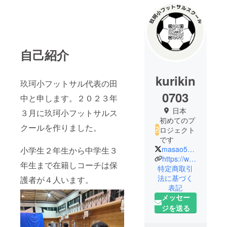
自己紹介
kurikin
玖珂小フットサル代表の田
0703
中と申します。２０２３年
日本
３月に玖珂小フットサルス
初めてのプ
クールを作りました。
ロジェクト
です
masao530jp2000
小学生２年生から中学生３
https://www.instagram.com/kugasyou_futsal_cuore2023?igsh=d3dmNndkNGM0NTR2
年生まで在籍しコーチは保
特定商取引
法に基づく
護者が４人います。
表記
メッセー
ジを送る