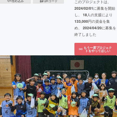
埋め込み
QRコード
このプロジェクトは、
2024/02/01
に募集を開始
し、
18
人の支援により
133,000
円の資金を集
め、
2024/04/20
に募集を
終了しました
もう一度プロジェク
トをやってほしい