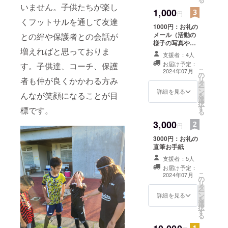
していただける
いません。子供たちが楽し
1,000
方には感謝しか
円
ありません。ぜ
くフットサルを通して友達
1000円：お礼の
ひご協力をよろ
メール（活動の
との絆や保護者との会話が
しくお願いしま
様子の写真や報
す。
増えればと思っておりま
告書付き）
支援者：4人
お届け予定：
す。子供達、コーチ、保護
こ
2024年07月
の
リ
者も仲が良くかかわる方み
タ
ー
ン
詳細を見る
んなが笑顔になることが目
を
選
択
す
標です。
る
3,000
円
3000円：お礼の
直筆お手紙
支援者：5人
お届け予定：
こ
2024年07月
の
リ
タ
ー
ン
詳細を見る
を
選
択
す
る