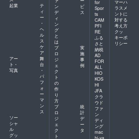
ァ
ー
マーハ
for
起業
テ
ン
ビ
ラスメ
Spor
ィ
デ
ス
ントに
ts
ー
ィ
対する
CAM
・
ン
考え方
PFI
ヘ
グ
クッ
RE
ル
と
キーポ
ふる
ス
は
リシー
さと
ケ
プ
実
納税
ア
ロ
施
AD
アー
舞
ジ
事
FOR
ト・
台
ェ
例
ALL
写真
・
ク
HIO
パ
ト
KOS
フ
の
HI
ォ
作
JFA
ー
り
クラ
マ
方
ウド
ン
プ
統
ファ
ス
ロ
計
ン
ソー
ジ
デ
ディ
シャ
ェ
ー
ング
ル
ク
タ
mac
グッ
ト
hi-ya