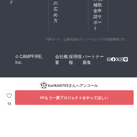
ド
の
補助
広
金申
め
請サ
方
ポー
ト
「QRコード」は株式会社デンソーウェーブの登録商標です。
© CAMPFIRE,
会社概
採用情
パートナー
Inc.
要
報
募集
kurikin0703
さんへアンコール
もう一度プロジェクトをやってほしい
13