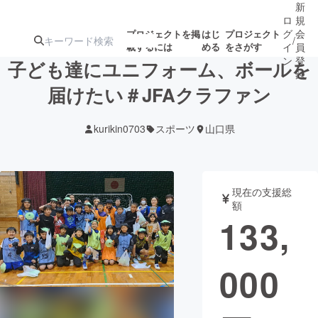
新
ロ
規
グ
会
プロジェクトを掲
はじ
プロジェクト
/
載するには
める
をさがす
イ
員
ン
登
子ども達にユニフォーム、ボールを
録
届けたい＃JFAクラファン
人気のプロ
注目のリ
注目の新着プロ
募集終了が近いプ
もうすぐ公開
kurikin0703
スポーツ
山口県
ジェクト
ターン
ジェクト
ロジェクト
されます
アート・写真
音楽
現在の支援総
額
133,
テクノロジー・ガジェット
ゲーム・サ
000
映像・映画
書籍・雑誌
ビジネス・起業
チャレンジ