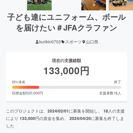
子ども達にユニフォーム、ボール
を届けたい＃JFAクラファン
kurikin0703
スポーツ
山口県
現在の支援総額
133,000
円
終了
25
%達成
目標金額
520,000
円
支援者数
18
人
このプロジェクトは、
2024/02/01
に募集を開始し、
18
人の支援
により
133,000
円の資金を集め、
2024/04/20
に募集を終了しま
した