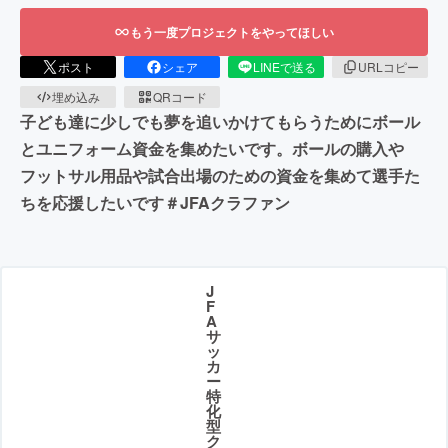
もう一度プロジェクトをやってほしい
ポスト
シェア
LINEで送る
URLコピー
埋め込み
QRコード
子ども達に少しでも夢を追いかけてもらうためにボール
とユニフォーム資金を集めたいです。ボールの購入や
フットサル用品や試合出場のための資金を集めて選手た
ちを応援したいです＃JFAクラファン
J
F
A
サ
ッ
カ
ー
特
化
型
ク