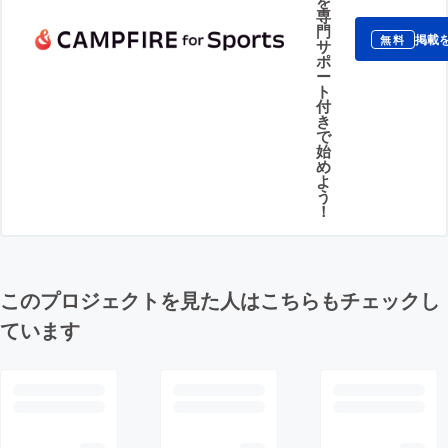
を
専
門
掲載
無料
サ
ポ
ー
ト
付
き
で
始
め
よ
う
！
このプロジェクトを見た人はこちらもチェックし
ています