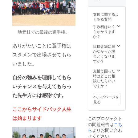
ン終了
時まで
投稿、
支援に関するよ
動画投
くある質問
稿時に
スポン
手数料はいく
サーと
らかかります
地元桂での最後の選手権。
して
か？
ハッ
ありがたいことに選手権は
シュタ
目標金額に届
グやタ
かなかった場
スタメンで出場させてもら
グ付き
合どうなりま
にて明
すか？
いました。
記させ
て頂き
支援で困った
ます。
時はどこに相
自分の強みを理解してもら
宣伝な
談したらいい
どもさ
いチャンスを与えてもらっ
ですか？
せて頂
た先生方には感謝です。
きま
ヘルプページを
す。
見る
Instagr
ここからサイドバック人生
am フォ
ロワー
は始まります
このプロジェクト
1790人
の問題報告は
こち
X（Twit
ら
よりお問い合わ
ter）
750人
せください