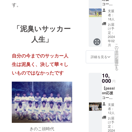
す。
コー
す！ 宜
ス】
しくお
支援
「ゆう
願いし
者：
せい頑
ます。
18人
張って
お届
「泥臭いサッカー
こ
け予
い！」
定：
人生」
と応援
2024
年02
しても
こ
月
らえる
の
リ
方向け
タ
ー
自分の今までのサッカー人
です！
ン
詳細を見る
を
◎感謝
選
生は泥臭く、決して華々し
択
の思い
す
る
をビデ
いものではなかったです
10,
オメッ
セージ
000
円
で送ら
【passi
せてく
on応援
ださ
コー
い。 宜
ス】
しくお
支援
「ゆう
願いし
者：
せい海
ます！
12人
外で大
お届
暴れし
け予
てこ
定：
きのこ頭時代
い！」
2024