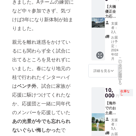
きました。Aチームの練習に
サイン
レゼン
をお渡
トさせ
【大橋
など中々参加できず、気づ
しさせ
て頂き
優正全
て頂き
ます！
力応援
けば3年になり新体制が始ま
ます。
※サイズ
コー
支援
今後の
はＭ、
ス】 ◎
りました。
者：
展望や
Ｌでお
ご要望
2人
意見交
願いし
をお伝
お届
換もお
ます。
えして
親元を離れ迷惑をかけてい
け予
話しさ
◎感謝
いただ
定：
るにも関わらず全く試合に
せても
の気持
き、 僕
2024
年02
らえた
ちを動
で力に
こ
月
出てるところを見せれずに
らとお
画で送
なれる
の
リ
もいま
らせて
ことが
タ
いました。春になり地元の
ー
す。 ◎
頂きま
あれば
ン
詳細を見る
を
プラク
す！ ◎
何でも
選
桂で行われたインターハイ
択
ティス
日常の
協力さ
す
る
シャツ
写真と
せて頂
は
ベンチ外
。試合に家族が
10,
にスポ
結果報
きま
在庫な
ンサー
告をお
す！！
応援に駆けつけてくれたな
000
し
円
として
送り致
（でき
か、応援団と一緒に同年代
【海外
ロゴを
しま
る範囲
でのお
入れさ
す。 ※
でお願
のメンバーを応援していた
土産
せて頂
ＰＤＦ
いしま
コー
きま
にてお
す！）
支援
あの光景が今でも忘れられ
ス】 ◎
す。 自
渡しし
例 帰
者：
僕のセ
主練ト
ます。
国時に
5人
ないぐらい悔しかった
で
レクト
レーニ
※詳細は
サッ
お届