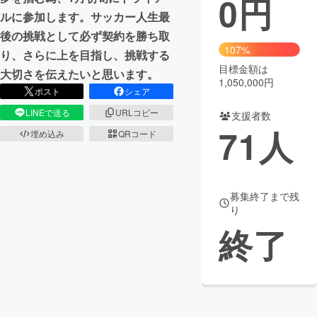
0
円
ルに参加します。サッカー人生最
まちづくり・地域活性化
後の挑戦として必ず契約を勝ち取
107%
り、さらに上を目指し、挑戦する
目標金額は
CAMPFIRE for Social Good
CAMPFIRE Creation
大切さを伝えたいと思います。
1,050,000円
CAMPFIREふるさと納税
machi-ya
コミュニティ
ポスト
シェア
LINEで送る
URLコピー
支援者数
71
人
埋め込み
QRコード
募集終了まで残
り
終了