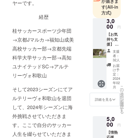
が届きま
ヤーです。
す
(All-in
方式)
経歴
3,0
00
円
桂サッカースポーツ少年団
【お気
→京都Jマルカ→福知山成美
持ち支
援】 素
高校サッカー部→京都先端
直な気
支援
持ちで
者：
科学大学サッカー部→高知
応援し
32人
たい。
ユナイテッドSC→アルテ
お届
「ゆう
け予
せいが
定：
リーヴォ和歌山
んばっ
2024
年02
てこ
こ
月
そして2023シーズンにてア
い！」
の
リ
という
タ
ー
ルテリーヴォ和歌山を退団
方向け
ン
詳細を見る
を
です。
選
して、2024年シーズンに海
択
感謝の
す
る
メッ
外挑戦させていただきま
5,0
セージ
をお送
00
す。ここで自分のサッカー
円
りさせ
【情熱
ていた
人生を綴らせていただきま
応援
だきま