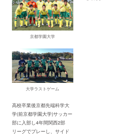
TikTok
2845人
まだま
だ影響
力は少
ないで
すが、
微力な
京都学園大学
がらお
力にな
れたら
と思い
ます。
※有効期
限 1年
宜しく
お願い
しま
す。
大学ラストゲーム
高校卒業後京都先端科学大
学(前京都学園大学)サッカー
部に入部し4年間関西2部
リーグでプレーし、サイド