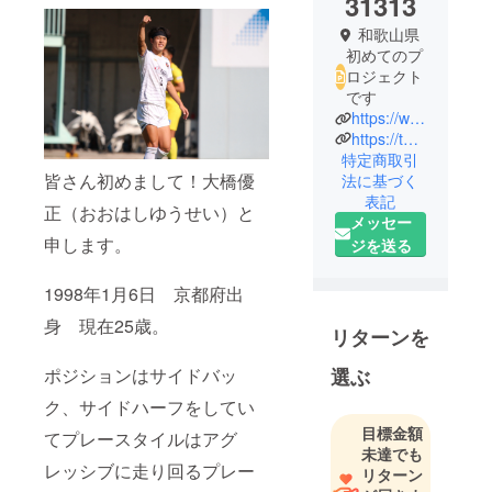
31313
和歌山県
初めてのプ
ロジェクト
です
https://www.instagram.com/yusei__13/?hl=ja
https://twitter.com/YuseiOhashi
特定商取引
皆さん初めまして！大橋優
法に基づく
表記
正（おおはしゆうせい）と
メッセー
申します。
ジを送る
1998年1月6日 京都府出
身 現在25歳。
リターンを
ポジションはサイドバッ
選ぶ
ク、サイドハーフをしてい
目標金額
てプレースタイルはアグ
未達でも
レッシブに走り回るプレー
リターン