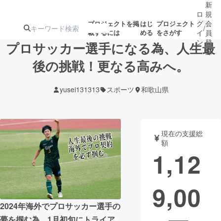
新
ロ
規
グ
会
プロジェクトを掲
はじ
プロジェクト
/
載するには
める
をさがす
イ
員
ン
登
プロサッカー選手になる為、人生最
録
後の挑戦！更なる高みへ。
人気のプロ
注目のリ
注目の新着プロ
募集終了が近いプ
もうすぐ公開
yusei131313
スポーツ
和歌山県
ジェクト
ターン
ジェクト
ロジェクト
されます
アート・写真
音楽
現在の支援総
額
1,12
テクノロジー・ガジェット
ゲーム・サ
9,00
映像・映画
書籍・雑誌
2024年海外でプロサッカー選手の
ビジネス・起業
チャレンジ
夢を掴む為、1月初旬にトライア