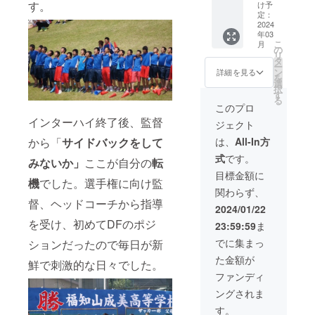
で雑貨
ング
メール
カー教
す。
け予
のお土
や、オ
でご連
室の開
定：
産を購
2024
フでの
絡させ
催 講
年03
入させ
トレー
て頂き
演会
こ
月
て頂き
ニング
ます。
スポン
の
リ
お送り
などで
宜しく
サー、
タ
ー
ささて
着させ
お願い
などご
ン
詳細を見る
を
頂く
て頂き
しま
相談く
選
択
か、帰
ます！
す！
ださ
す
る
国時に
（SNS
い。 ◎
このプロ
直接お
でも発
サイン
インターハイ終了後、監督
ジェクト
渡しさ
信いた
入りユ
せて頂
しま
ニホー
は、
All-In方
から「
サイドバックをして
きま
す）
ムをお
式
です。
す！ ※
◎「SN
渡しし
みないか」
ここが自分の
転
詳細は
Sにて宣
ます。
目標金額に
機
でした。選手権に向け監
メール
伝活動
※サイズ
関わらず、
でやり
とスポ
はＭ、
督、ヘッドコーチから指導
とりさ
ンサー
Ｌでお
2024/01/22
せて頂
掲載」
願い致
を受け、初めてDFのポジ
23:59:59
ま
きま
個人、
しま
す。
企業様
す。 宜
でに集まっ
ションだったので毎日が新
のご紹
しくお
た金額が
介を各
願いし
鮮で刺激的な日々でした。
SNSで
ます！
ファンディ
させて
有効期
ングされま
頂き、
限 ２
シーズ
年
す。