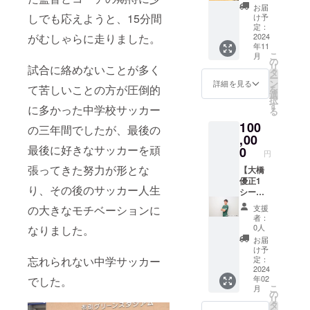
にいき
動した
ンの場
お届
ましょ
い方、
しでも応えようと、15分間
合 イ
け予
う！
要望に
定：
ンスタ
（11月
2024
がむしゃらに走りました。
合わせ
グラム
年11
帰国予
て ト
のビデ
こ
月
定）海
レーニ
の
オ電
リ
試合に絡めないことが多く
外での
ングに
タ
話、
ー
経験談
お付き
ン
ZOOM
詳細を見る
て苦しいことの方が圧倒的
を
やなん
合いさ
選
お会い
択
でもお
せて頂
す
する場
に多かった中学校サッカー
る
話しし
きま
合 実
100
ます！
す！ 場
地場所
の三年間でしたが、最後の
お食事
,00
所は関
は関西
代金は
最後に好きなサッカーを頑
西圏内
0
圏でお
円
僕がお
トレー
願いし
張ってきた努力が形とな
支払い
【大橋
ニング
ます。
させて
優正1
時間
※申し訳
り、その後のサッカー人生
いただ
シーズ
最大３
ないで
きま
ンサ
時間程
すが交
支援
の大きなモチベーションに
す。 ※
ポート
※有効期
通費は
者：
申し訳
プラ
限 1年
自己負
0人
なりました。
ないで
ン】
日時な
担でお
お届
すが交
【個
ど詳し
願いし
け予
通費は
人、企
くは
定：
忘れられない中学サッカー
ます。
自己負
業様向
2024
メール
※日時は
年02
でした。
担でお
け】
でご相
メール
こ
月
願いし
2024年
談させ
の
で詳し
リ
ます。
シーズ
て頂き
タ
くやり