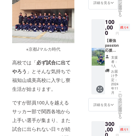
ー
※場所は
ンにて1
ます。
ン
とりさ
詳細を見る
を
関西圏
シーズ
宜しく
選
せてい
択
内でお
ン共に
お願い
す
ただき
る
願いし
戦いサ
しま
ます！
100
ます。
ポート
す！
◎感謝
※有効期
して頂
,00
のお気
残り4
限 １
ける方
0
持ちを
円
年間 ◎
へのリ
ビデオ
サイン
ターン
【最強
メッ
を直接
です。
passion
セージ
※京都Jマルカ時代
お渡し
◎感謝
応援
で送ら
しま
の思い
コー
せてい
支援
す！ ◎
をビデ
ス】 最
ただき
者：
高校では「
必ず試合に出て
感謝の
オメッ
強の
ます。
1人
思いを
セージ
passion
やろう
」とそんな気持ちで
宜しく
お届
ビデオ
で送ら
を持
お願い
け予
メッ
せて頂
ち、共
福知山成美高校に入学し寮
定：
しま
セージ
きま
に戦い
2024
す！
生活が始まります。
年11
を送ら
す。
応援し
こ
月
せて頂
◎2024
てもら
の
リ
きま
年帰国
える
タ
ですが部員100人を越える
ー
す。 宜
時、直
方。 ◎
ン
詳細を見る
を
しくお
接お会
サイン
選
サッカー部で関西各地から
択
願いし
いし感
入りユ
す
る
ます。
謝のお
ニホー
上手い選手が集まり、また
300
気持ち
ムを帰
をお伝
国時に
,00
試合に出られない日々が続
残り1
えし、
直接プ
0
円