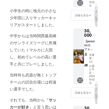
年02
と応援
こ
月
しても
の
リ
小学生の時に地元の小さな
らえる
タ
ー
方向け
ン
詳細を見る
を
少年団に入りサッカーキャ
です。
選
択
◎感謝
す
リアがスタートしました。
る
の思い
30,
をビデ
オメッ
000
中学からは当時関西最高峰
円
セージ
【passi
を送ら
のサンライズリーグに所属
onカ
せてく
フェ
していたＪマルカに入団
ださ
コー
い。 ◎
支援
し、初めてレベルの高い選
ス】 ◎
海外で
者：
帰国後
の生活
2人
手と共にプレーしました。
カフェ
やサッ
お届
にてお
カーで
け予
話しし
の結果
定：
当時何も武器が無くトップ
ましょ
2024
など現
年02
う！
状報告
チームの試合出場には程遠
こ
月
（11月
させて
の
リ
帰国予
頂きま
い選手でした。
タ
ー
定）
す。
ン
詳細を見る
を
（帰国
（任
選
択
それでも、当時から『
サッ
まで時
意） ※
す
る
間が空
ＰＤＦ
カーが好き
』と言う思いは
30,
きます
にてお