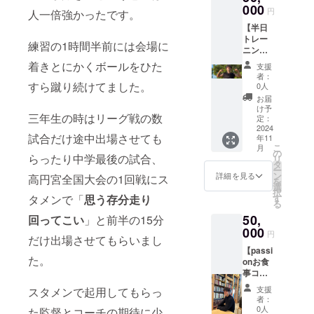
ので、
000
渡しし
円
人一倍強かったです。
オンラ
ます。
【半日
インで
宜しく
トレー
お話し
お願い
練習の1時間半前には会場に
ニング
も可能
しま
コー
で
す！
着きとにかくボールをひた
支援
ス】 帰
す！）
者：
国時に
海外で
すら蹴り続けてました。
0人
一緒に
の経験
お届
トレー
談やな
け予
三年生の時はリーグ戦の数
ニング
んでも
定：
か運動
2024
お話し
試合だけ途中出場させても
年11
しま
しま
こ
月
しょ
す！ カ
の
らったり中学最後の試合、
リ
う！ 体
フェ代
タ
ー
をめ
金はお
ン
詳細を見る
高円宮全国大会の1回戦にス
を
ちゃめ
支払い
選
択
ちゃ追
させて
す
タメンで「
思う存分走り
る
い込み
頂きま
50,
たい
回ってこい
」と前半の15分
す。 対
方！
000
応可能
円
だけ出場させてもらいまし
サッ
時間
【passi
カーの
(一時間
た。
onお食
スキル
ほど) 有
事コー
を磨き
効期
ス】 ◎
たい
限 １
支援
スタメンで起用してもらっ
帰国後
方、楽
年間 オ
者：
お食事
しく運
ンライ
0人
た監督とコーチの期待に少