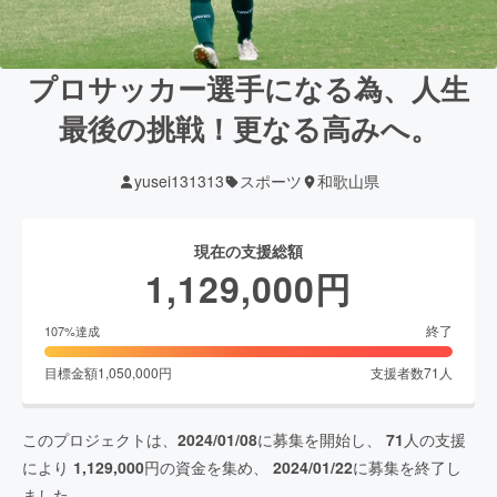
プロサッカー選手になる為、人生
最後の挑戦！更なる高みへ。
yusei131313
スポーツ
和歌山県
現在の支援総額
1,129,000
円
終了
107
%達成
目標金額
1,050,000
円
支援者数
71
人
このプロジェクトは、
2024/01/08
に募集を開始し、
71
人の支援
により
1,129,000
円の資金を集め、
2024/01/22
に募集を終了し
ました