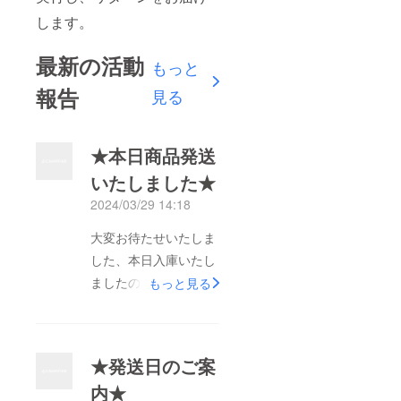
します。
最新の活動
もっと
報告
見る
★本日商品発送
いたしました★
2024/03/29 14:18
大変お待たせいたしま
した、本日入庫いたし
ましたので本プロジェ
もっと見る
クト商品発送致しまし
た★1～2日程でのお届
け予定でございます★
★発送日のご案
これからも様々な製品
内★
をご紹介してまいりま