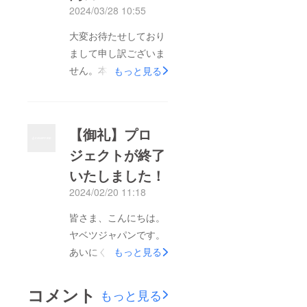
2024/03/28 10:55
すので、また機会がご
ざいましたらよろしく
大変お待たせしており
お願いします。それで
まして申し訳ございま
はお届けまで楽しみに
せん。本プロジェクト
もっと見る
お待ちくださいませ。
商品、まもなく商品が
入庫する予定でござい
ます。入庫次第、現在
【御礼】プロ
いただいておりますご
ジェクトが終了
住所に順番に発送いた
いたしました！
します。何卒宜しくお
願い申し上げます。
2024/02/20 11:18
皆さま、こんにちは。
ヤベツジャパンです。
あいにく目標金額達成
もっと見る
とはなりませんでした
がご声援いただいたサ
コメント
もっと見る
ポーター様、有難うご