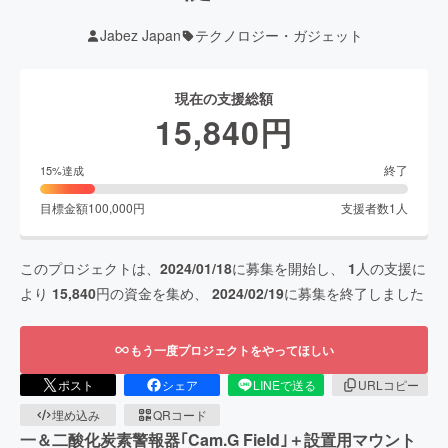
Jabez Japan
テクノロジー・ガジェット
現在の支援総額
15,840
円
終了
15
%達成
目標金額
100,000
円
支援者数
1
人
このプロジェクトは、
2024/01/18
に募集を開始し、
1
人の支援に
より
15,840
円の資金を集め、
2024/02/19
に募集を終了しました
もう一度プロジェクトをやってほしい
ポスト
シェア
LINEで送る
URLコピー
埋め込み
QRコード
一＆二酸化炭素警報器｢Cam.G Field｣＋設置用マウント