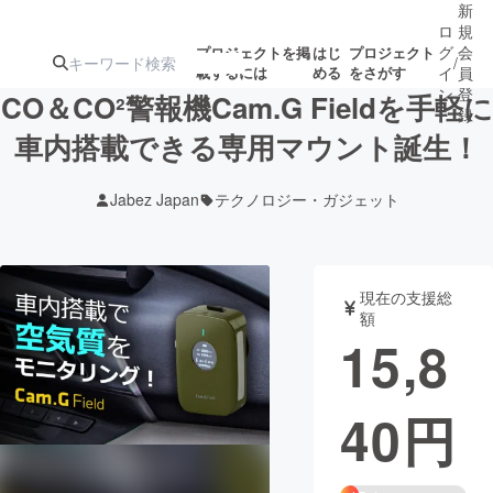
新
ロ
規
グ
会
プロジェクトを掲
はじ
プロジェクト
/
載するには
める
をさがす
イ
員
ン
登
CO＆CO²警報機Cam.G Fieldを手軽に
録
車内搭載できる専用マウント誕生！
人気のプロ
注目のリ
注目の新着プロ
募集終了が近いプ
もうすぐ公開
Jabez Japan
テクノロジー・ガジェット
ジェクト
ターン
ジェクト
ロジェクト
されます
アート・写真
音楽
現在の支援総
額
15,8
テクノロジー・ガジェット
ゲーム・サ
40
円
映像・映画
書籍・雑誌
ビジネス・起業
チャレンジ