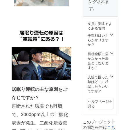
ングされま
す。 一
般販売
す。
予定価
格
17,600
支援に関するよ
円(税込)
くある質問
の製品
を
手数料はいく
10％OF
らかかります
Fでご提
か？
供いた
しま
目標金額に届
す。 ★
かなかった場
送料込
合どうなりま
みの価
すか？
格で
す。
支援で困った
時はどこに相
談したらいい
居眠り運転の主な原因をご
ですか？
存じですか？
ヘルプページを
遮断された環境でも呼吸
見る
で、2000ppm以上の二酸化
このプロジェクト
炭素が発生、二酸化炭素濃
の問題報告は
こち