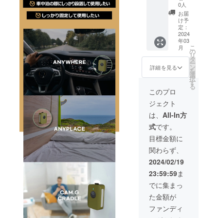
名様限
プ警報
0人
定・
器
お届
キャン
Cam.G
け予
プ警報
Field
定：
器
2024
1台※カ
年03
Cam.G
ラーは
こ
月
Field 1
オリー
の
リ
台＋専
ブとな
タ
ー
用ク
りま
ン
詳細を見る
を
レード
す。 一
選
択
ル ■ 製
般販売
す
る
品構成
予定価
このプロ
・専用
格
ジェクト
マウン
17,600
ト
円(税込)
は、
All-In方
Cam.G
の製品
式
です。
クレー
を
ドル 1
10％OF
目標金額に
個 ・
Fでご提
関わらず、
キャン
供いた
プ警報
しま
2024/02/19
器
す。 ★
23:59:59
ま
Cam.G
送料込
Field
みの価
でに集まっ
1台※カ
格で
た金額が
ラーは
す。
カモと
ファンディ
なりま