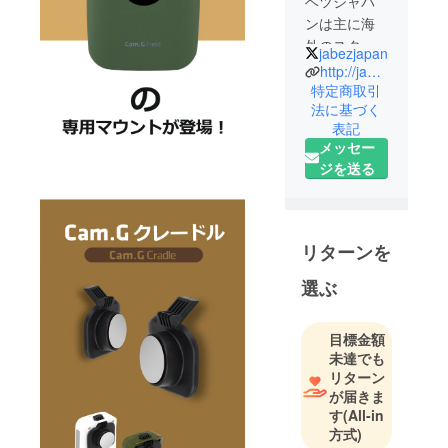
ベツジャパ
ンは主に海
外のスター
jabezjapan
トアップ企
http://jabez.jp
業の製品を
特定商取引
法に基づく
輸入販売し
表記
ている商社
メッセー
です。ス
ジを送る
タートアッ
プ企業には
絶えず新し
いものが開
リターンを
発できるよ
選ぶ
うに販路を
提供してお
り、ユー
目標金額
ザーにはモ
未達でも
ノの新しさ
リターン
が届きま
と楽しさを
す
(All-in
通してより
方式)
豊かで個性