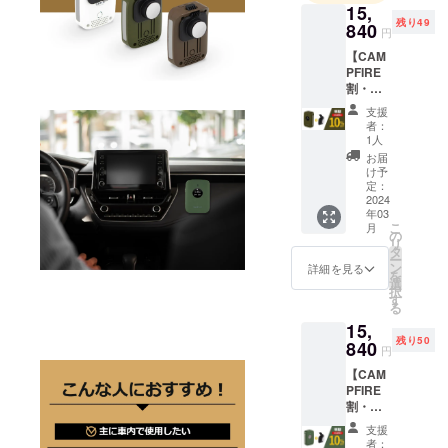
15,
的なライフ
残り49
840
円
スタイルを
【CAM
提案できる
PFIRE
ように努め
割・
ておりま
10%オ
支援
フ】50
す。
者：
名様限
1人
定・
お届
キャン
け予
プ警報
定：
器
2024
年03
Cam.G
こ
月
Field 1
の
リ
台＋専
タ
ー
用ク
ン
詳細を見る
を
レード
選
択
ル ■ 製
す
る
品構成
15,
・専用
残り50
マウン
840
円
ト
【CAM
Cam.G
PFIRE
クレー
割・
ドル 1
10%オ
個 ・
支援
フ】50
キャン
者：