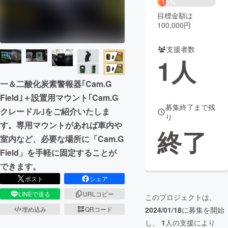
15%
目標金額は
まちづくり・地域活性化
100,000円
支援者数
CAMPFIRE for Social Good
CAMPFIRE Creation
1
人
CAMPFIREふるさと納税
machi-ya
コミュニティ
一＆二酸化炭素警報器｢Cam.G
Field｣＋設置用マウント｢Cam.G
募集終了まで残
クレードル｣をご紹介いたしま
り
す。専用マウントがあれば車内や
終了
室内など、必要な場所に「Cam.G
Field」を手軽に固定することが
できます。
ポスト
シェア
LINEで送る
URLコピー
このプロジェクトは、
2024/01/18
に募集を開始
埋め込み
QRコード
し、
1
人の支援により