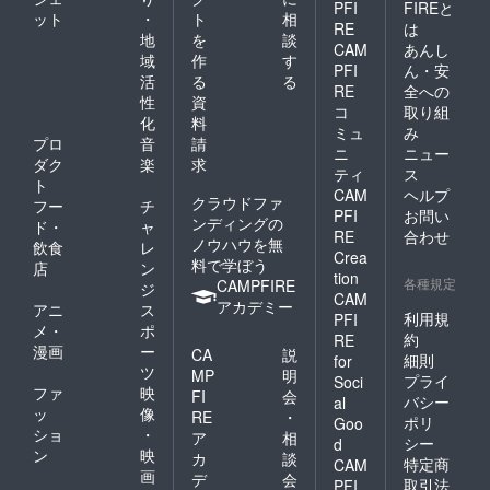
PFI
FIREと
ット
・
ト
相
RE
は
地
を
談
CAM
あんし
域
作
す
PFI
ん・安
活
る
る
RE
全への
性
資
コ
取り組
化
料
ミュ
み
プロ
音
請
ニ
ニュー
ダク
楽
求
ティ
ス
ト
CAM
ヘルプ
クラウドファ
フー
チ
PFI
お問い
ンディングの
ド・
ャ
RE
合わせ
ノウハウを無
飲食
レ
Crea
料で学ぼう
店
ン
tion
各種規定
CAMPFIRE
ジ
CAM
アカデミー
アニ
ス
利用規
PFI
メ・
ポ
約
RE
漫画
ー
CA
説
細則
for
ツ
MP
明
プライ
Soci
ファ
映
FI
会
バシー
al
ッ
像
RE
・
ポリ
Goo
ショ
・
ア
相
シー
d
ン
映
カ
談
特定商
CAM
画
デ
会
取引法
PFI