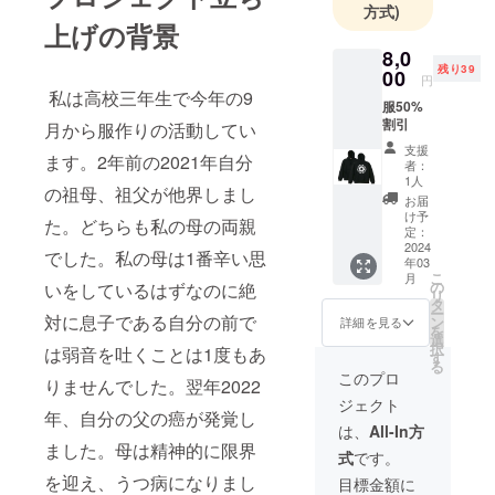
方式)
上げの背景
8,0
残り39
00
円
私は高校三年生で今年の9
服50%
割引
月から服作りの活動してい
支援
ます。2年前の2021年自分
者：
1人
の祖母、祖父が他界しまし
お届
け予
た。どちらも私の母の両親
定：
2024
でした。私の母は1番辛い思
年03
こ
月
の
いをしているはずなのに絶
リ
タ
ー
対に息子である自分の前で
ン
詳細を見る
を
選
択
は弱音を吐くことは1度もあ
す
る
このプロ
りませんでした。翌年2022
ジェクト
年、自分の父の癌が発覚し
は、
All-In方
ました。母は精神的に限界
式
です。
を迎え、うつ病になりまし
目標金額に