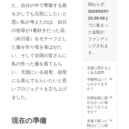
関わらず、
た。自分の中で尊敬する親
2024/02/01
を少しでも元気にしたいと
23:59:59
ま
思い私が考えたのは、自分
でに集まっ
の祖母が1番好きだった花
た金額が
（向日葵）をモチーフとし
ファンディ
ングされま
た服を作り母を喜ばせた
す。
い、そして全国の皆さんに
私の作った服を着てもら
支援に関するよ
い、天国にいる祖母、祖母
くある質問
手数料はいく
にも喜んでもらいたいと思
らかかります
いプロジェクトを立ち上げ
か？
ました。
目標金額に届
かなかった場
合どうなりま
すか？
現在の準備
支援で困った
時はどこに相