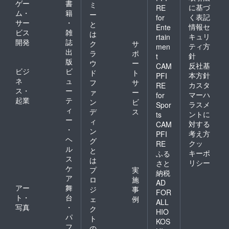
ゲー
書
ミ
に基づ
RE
ム・
籍
ー
く表記
for
サー
・
と
情報セ
Ente
ビス
雑
は
キュリ
rtain
開発
誌
ク
サ
ティ方
men
出
ラ
ポ
針
t
版
ウ
ー
反社基
CAM
ビジ
ビ
ド
ト
本方針
PFI
ネ
ュ
フ
サ
カスタ
RE
ス・
ー
ァ
ー
マーハ
for
起業
テ
ン
ビ
ラスメ
Spor
ィ
デ
ス
ントに
ts
ー
ィ
対する
CAM
・
ン
考え方
PFI
ヘ
グ
クッ
RE
ル
と
キーポ
ふる
ス
は
リシー
さと
ケ
プ
実
納税
ア
ロ
施
AD
アー
舞
ジ
事
FOR
ト・
台
ェ
例
ALL
写真
・
ク
HIO
パ
ト
KOS
フ
の