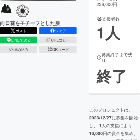
236,000円
まちづくり・地域活性化
支援者数
向日葵をモチーフとした服
1
人
ポスト
シェア
CAMPFIRE for Social Good
CAMPFIRE Creation
LINEで送る
URLコピー
CAMPFIREふるさと納税
machi-ya
コミュニティ
埋め込み
QRコード
募集終了まで残
り
終了
このプロジェクトは、
2023/12/27
に募集を開始
し、
1
人の支援により
10,000
円の資金を集め、