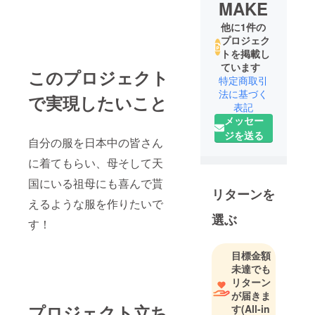
MAKE
他に1件の
プロジェク
トを掲載し
ています
このプロジェクト
特定商取引
法に基づく
で実現したいこと
表記
メッセー
ジを送る
自分の服を日本中の皆さん
に着てもらい、母そして天
国にいる祖母にも喜んで貰
リターンを
えるような服を作りたいで
選ぶ
す！
目標金額
未達でも
リターン
が届きま
プロジェクト立ち
す
(All-in