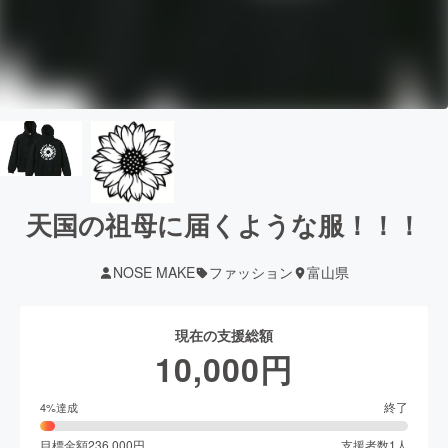
天国の祖母に届くような服！！！
NOSE MAKE
ファッション
富山県
現在の支援総額
10,000
円
終了
4
%達成
目標金額
236,000
円
支援者数
1
人