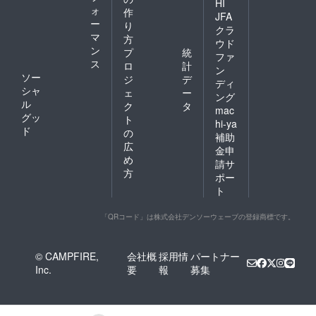
HI
ォ
作
JFA
ー
り
クラ
マ
方
ウド
ン
プ
統
ファ
ス
ロ
計
ン
ソー
ジ
デ
ディ
シャ
ェ
ー
ング
ル
ク
タ
mac
グッ
ト
hi-ya
ド
の
補助
広
金申
め
請サ
方
ポー
ト
「QRコード」は株式会社デンソーウェーブの登録商標です。
© CAMPFIRE,
会社概
採用情
パートナー
Inc.
要
報
募集