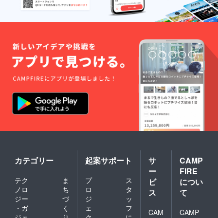
カテゴリー
起案サポート
サ
CAMP
ー
FIRE
テク
ま
プ
ス
ビ
につい
ノロ
ち
ロ
タ
ス
て
ジー
づ
ジ
ッ
・ガ
く
ェ
フ
CAM
CAMP
ジェ
り
ク
に