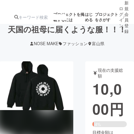
新
ロ
規
グ
会
プロジェクトを掲
はじ
プロジェクト
/
載するには
める
をさがす
イ
員
ン
登
天国の祖母に届くような服！！！
録
NOSE MAKE
ファッション
富山県
人気のプロ
注目のリ
注目の新着プロ
募集終了が近いプ
もうすぐ公開
ジェクト
ターン
ジェクト
ロジェクト
されます
現在の支援総
額
アート・写真
音楽
10,0
テクノロジー・ガジェット
ゲーム・サ
00
円
映像・映画
書籍・雑誌
4%
ビジネス・起業
チャレンジ
目標金額は