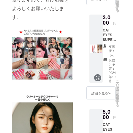
を
リター
ポス ***
選
択
ンは9月
よろしくお願いいたしま
選べる
す
る
30日ま
6Color*
す。
3,0
で販売
** ＃1
しま
00
コール
円
す。 ＊
ドブ
CAT
送料込
ルーブ
EYES
み ＊
ラック
SUPER
6Color
(ラメあ
PENCIL
の中よ
り)
支援
3本
り2つお
者：
セット
選びく
夜空に
0人
・通常
ださ
彩られ
お届
価格1
い。 ＊
た星の
け予
つ：
配送方
定：
ような
1290円
2024
法：ヤ
ほのか
年10
×3 =
マト運
な輝き
こ
月
3870円
輸-ネコ
の
をはな
リ
→3000
ポス ***
タ
つパー
ー
円 ＊こ
選べる
ン
ルブ
詳細を見る
を
のリ
6Color*
選
ラック
択
ターン
** ＃1
す
＃2 黒
る
は9月30
コール
糖タピ
5,0
日まで
ドブ
オカブ
販売し
00
ルーブ
ラウン
円
ます。
ラック
(ラメな
CAT
＊送料
(ラメあ
し)
EYES
込み ＊
り)