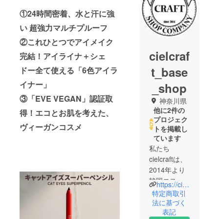
①24時間密着、水と汗に強
い 超強力マルチプルーフ
②これひとつでアイメイク
cielcraf
完結！アイライナ＋シェ
t_base
ドー全て使える「6色アイラ
イナー」
_shop
③「EVE VEGAN」認証取
神奈川県
他に2件の
得！エコとお肌を考えた、
プロジェク
ヴィーガンコスメ
トを掲載し
ています
私たち
cielcraftは、
2014年より
韓国コスメ
https://cielcraft.base.shop/
販売を開始
特定商取引
し、様々な
法に基づく
表記
化粧品を