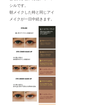
シルです。
果物み
朝メイクした時と同じアイ
たいに
爽やか
メイクが一日中続きます。
で甘く
愛らし
いパー
ルピー
チピン
ク