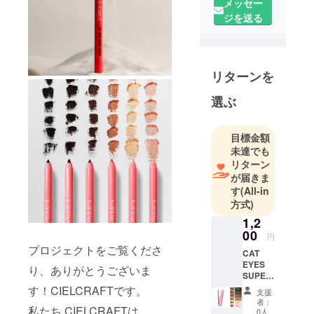
メッセー
扱ってまい
ジを送る
りました。
コスパ・
パッケー
ジ・くずれ
リターンを
にくく高品
質、ワクワ
選ぶ
クする魅力
的な韓国コ
目標金額
スメの開発
未達でも
販売をして
リターン
いきます。
が届きま
す
(All-in
添付URLの
方式)
ウェブサイ
1,2
トは別部門
00
【シルバー
円
プロジェクトをご覧くださ
アクセサ
CAT
EYES
リー/レザー
り、ありがとうございま
SUPER
クラフト部
PENCIL
す！CIELCRAFTです。
支援
1本
品】のサイ
者：
私たち CIELCRAFTは、
6Color
0人