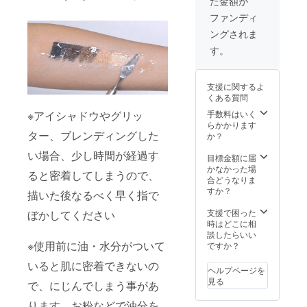
た金額が
を5つお
をはな
モカ(ラ
ナチュ
選びく
つパー
メあり)
ファンディ
ラルに
ださ
ルブ
目元に
ングされま
い。 6
ラック
目元を
馴染む
つ目は
＃2 黒
より華
す。
明るめ
備考欄
糖タピ
やかに
ゴール
に記入
オカブ
演出ナ
ドブラ
くださ
ラウン
チュラ
ウン ＃
支援に関するよ
い。記
(ラメな
ルパー
5 トゥ
くある質問
載のな
し)
ルブラ
インク
い場
※アイシャドウやグリッ
手数料はいく
ウン ＃
ルゴー
合、ラ
らかかります
4 アー
ルド(ラ
ター、ブレンディングした
ンダム
洗練さ
か？
ルグレ
メあり)
での発
れた深
イ
い場合、少し時間が経過す
送とな
みのあ
目標金額に届
ティー
上品に
りま
る上品
かなかった場
(ラメあ
も
ると密着してしまうので、
す。 ＊
なダー
合どうなりま
り)
キュー
配送方
クブラ
すか？
トにも
描いた後なるべく早く指で
法：ヤ
ウン ＃
ナチュ
多彩な
マト運
3 ホワ
支援で困った
ぼかしてください
ラルに
印象を
輸-ネコ
イト
時はどこに相
目元に
与える
ポス ***
チョコ
談したらいい
馴染む
華やか
選べる
※使用前に油・水分がついて
モカ(ラ
ですか？
明るめ
ローズ
6Color*
メあり)
ゴール
ゴール
いると肌に密着できないの
** ＃1
ドブラ
ド ＃
ヘルプページを
コール
ウン ＃
6 ショ
見る
で、にじんでしまう事があ
ドブ
目元を
5 トゥ
コラピ
ルーブ
より華
インク
ンク(ラ
ります。お粉などで油分を