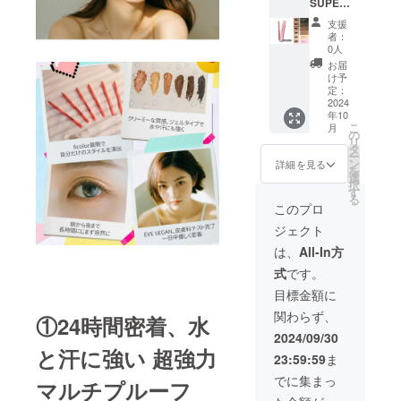
SUPER
6Color
洗練さ
PENCIL
の中よ
夜空に
れた深
支援
6本
り3つお
彩られ
みのあ
者：
セット
選びく
た星の
0人
る上品
・通常
ださ
ような
なダー
お届
価格 1
い。 ＊
ほのか
け予
クブラ
つ：
配送方
定：
な輝き
ウン ＃
1290円
2024
法：ヤ
をはな
3 ホワ
年10
×6 =
マト運
つパー
イト
こ
月
7740円
輸-ネコ
の
ルブ
チョコ
リ
→5000
ポス ***
タ
ラック
モカ(ラ
ー
円 ＊こ
選べる
ン
＃2 黒
詳細を見る
メあり)
を
のリ
6Color*
選
糖タピ
択
ターン
** ＃1
す
オカブ
目元を
る
は9月30
コール
ラウン
このプロ
より華
日まで
ドブ
(ラメな
やかに
ジェクト
販売し
ルーブ
し)
演出ナ
ます。
ラック
は、
All-In方
チュラ
＊送料
(ラメあ
洗練さ
ルパー
式
です。
込み ＊
り)
れた深
ルブラ
6Color
みのあ
目標金額に
ウン ＃
の中よ
る上品
4 アー
関わらず、
りお選
①24時間密着、水
夜空に
なダー
ルグレ
びいた
彩られ
クブラ
2024/09/30
イ
だけま
た星の
ウン ＃
と汗に強い 超強力
ティー
23:59:59
ま
すので
ような
3 ホワ
(ラメあ
ご希望
ほのか
イト
でに集まっ
り)
マルチプルーフ
カラー
な輝き
チョコ