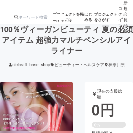
新
ロ
規
グ
会
プロジェクトを掲
はじ
プロジェクト
/
載するには
める
をさがす
イ
員
ン
登
100％ヴィーガンビューティ 夏の必須
録
アイテム 超強力マルチペンシルアイ
ライナー
人気のプロ
注目のリ
注目の新着プロ
募集終了が近いプ
もうすぐ公開
ジェクト
ターン
ジェクト
ロジェクト
されます
cielcraft_base_shop
ビューティー・ヘルスケア
神奈川県
アート・写真
音楽
現在の支援総
テクノロジー・ガジェット
ゲーム・サ
額
0
円
映像・映画
書籍・雑誌
0%
ビジネス・起業
チャレンジ
目標金額は