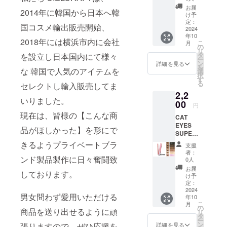
トになりま
の中よ
お届
2014年に韓国から日本へ韓
す。宜しけ
り一つ
け予
お選び
定：
れば合わせ
国コスメ輸出販売開始、
くださ
2024
ご覧くださ
年10
い。 ・
2018年には横浜市内に会社
こ
月
販売価
の
リ
格
タ
を設立し日本国内にて様々
ー
1290円
ン
詳細を見る
を
→1200
な 韓国で人気のアイテムを
選
択
円 ＊こ
す
る
セレクトし輸入販売してま
のリ
2,2
ターン
いりました。
は9月30
00
円
日まで
現在は、皆様の【こんな商
CAT
販売し
EYES
ます。
品がほしかった】を形にで
SUPER
＊送料
PENCIL
込み ＊
きるようプライベートブラ
支援
2本
6Color
者：
セット
ンド製品製作に日々奮闘致
の中よ
0人
・通常
り一つ
お届
しております。
価格1
お選び
け予
つ：
くださ
定：
1290円
2024
い。 ＊
男女問わず愛用いただける
年10
×2=258
配送方
こ
月
0円
法：ヤ
の
商品を送り出せるように頑
リ
→2200
マト運
タ
ー
＊この
輸-ネコ
ン
張りますので、ぜひ応援を
詳細を見る