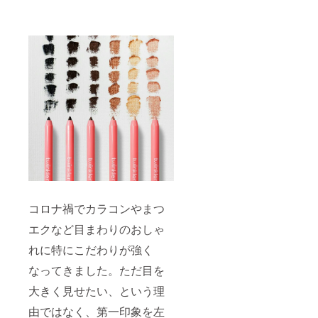
クブラ
ク
ウン ＃
上品に
3 ホワ
も
イト
キュー
チョコ
トにも
モカ(ラ
多彩な
メあり)
印象を
与える
華やか
目元を
ローズ
より華
ゴール
やかに
ド ＃
演出ナ
6 ショ
チュラ
コラピ
ルパー
ンク(ラ
ルブラ
メあり)
ウン ＃
＃4
コロナ禍でカラコンやまつ
アール
グレイ
果物み
エクなど目まわりのおしゃ
ティー
たいに
(ラメあ
爽やか
れに特にこだわりが強く
り)
で甘く
愛らし
なってきました。ただ目を
いパー
ルピー
大きく見せたい、という理
ナチュ
チピン
ラルに
由ではなく、第一印象を左
ク