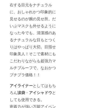
目元に
右する目元をナチュラル
馴染む
明るめ
に、おしゃれかつ印象的に
ゴール
ドブラ
見せるのが腕の見せ所。だ
ウン ＃
5 トゥ
いぶマスクも外せるように
インク
ルゴー
なった今でも、清潔感のあ
ルド(ラ
るナチュラルな目もとつく
メあり)
りはやっぱり大切。目指せ
上品に
印象美人！そこで素材にも
も
キュー
こだわりながらも超強力マ
トにも
多彩な
ルチプルーフで、なおかつ
印象を
プチプラ価格！！
与える
華やか
ローズ
アイライナー
としてはもち
ゴール
ド ＃
ろん
涙袋
・
アイシャドウ
と
6 ショ
コラピ
しても使用できる。
ンク(ラ
メあり)
密着力が強い万能アイペン