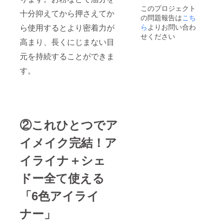
ラック
やかに
ルゴー
メあり)
このプロジェクト
(ラメあ
演出ナ
ルド(ラ
十分抑えてから押さえてか
の問題報告は
こち
り)
チュラ
メあり)
果物み
ら使用するとより密着力が
ら
よりお問い合わ
ルパー
たいに
ルブラ
上品に
せください
爽やか
高まり、長くにじまない目
夜空に
ウン ＃
も
で甘く
彩られ
4 アー
キュー
愛らし
元を持続することができま
た星の
ルグレ
トにも
いパー
ような
イ
多彩な
ルピー
す。
ほのか
ティー
印象を
チピン
な輝き
(ラメあ
与える
ク
をはな
り)
華やか
つパー
ローズ
ルブ
ゴール
ラック
ナチュ
ド ＃
＃2 黒
②これひとつでア
ラルに
6 ショ
糖タピ
目元に
コラピ
オカブ
馴染む
ンク(ラ
イメイク完結！ア
ラウン
明るめ
メあり)
(ラメな
ゴール
イライナ＋シェ
し)
ドブラ
果物み
ウン ＃
たいに
ドー全て使える
5 トゥ
爽やか
洗練さ
インク
で甘く
れた深
「6色アイライ
ルゴー
愛らし
みのあ
ルド(ラ
いパー
る上品
メあり)
ルピー
ナー」
なダー
チピン