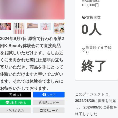
100,000円
まちづくり・地域活性化
支援者数
0
人
CAMPFIRE for Social Good
CAMPFIRE Creation
CAMPFIREふるさと納税
machi-ya
コミュニティ
2024年9月7日 原宿で行われる第2
回K-Beauty体験会にて直接商品
募集終了まで残
をお試しいただけます。もしお近
り
終了
くに出向かれた際には是非お立ち
寄りいただき、商品を手にとって
体験いただけますと幸いでござい
ます。それでは体験会で楽しみに
お待ちいたしております。
このプロジェクトは、
ポスト
シェア
2024/08/30
に募集を開始
LINEで送る
URLコピー
し、
2024/09/30
に募集を
埋め込み
QRコード
終了しました