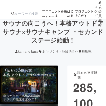
新
ロ
規
グ
会
プロジェクトを掲
はじ
プロジェクト
/
載するには
める
をさがす
イ
員
ン
登
サウナの向こうへ！本格アウトドア
録
サウナ×サウナキャンプ ・セカンド
ステージ始動！
人気のプロ
注目のリ
注目の新着プロ
募集終了が近いプ
もうすぐ公開
ジェクト
ターン
ジェクト
ロジェクト
されます
kanrano base
まちづくり・地域活性化
群馬県
アート・写真
音楽
現在の支援総
テクノロジー・ガジェット
ゲーム・サ
額
285,
映像・映画
書籍・雑誌
100
ビジネス・起業
チャレンジ