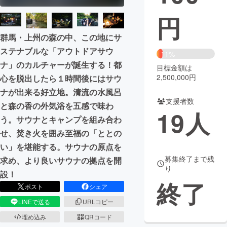
円
まちづくり・地域活性化
群馬・上州の森の中、この地にサ
ステナブルな「アウトドアサウ
CAMPFIRE for Social Good
CAMPFIRE Creation
11%
ナ」のカルチャーが誕生する！都
CAMPFIREふるさと納税
machi-ya
コミュニティ
目標金額は
2,500,000円
心を脱出したら１時間後にはサウ
ナが出来る好立地。清流の水風呂
支援者数
と森の香の外気浴を五感で味わ
19
人
う。サウナとキャンプを組み合わ
せ、焚き火を囲み至福の「ととの
い」を堪能する。サウナの原点を
募集終了まで残
求め、より良いサウナの拠点を開
り
設！
終了
ポスト
シェア
LINEで送る
URLコピー
埋め込み
QRコード