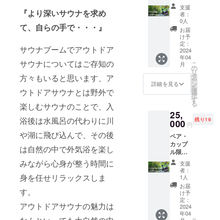
接予約
【
約をお
設へ直
たゴミ
記載を
支援
をお願
sauna×
『より深いサウナを求め
取りい
接ご連
は、風
者：
お願い
いしま
camp
ただけ
絡をお
0人
や雨に
致しま
す。
て、自らの手で・・・』
】予約
ます、
願いし
より水
お届
す。公
（有効
特権
通常予
ます。
け予
路を流
序良俗
期限：
付・平
約サイ
定：
＊サウ
れその
に反す
サウナブームでアウトドア
2025年
日利用
2024
トでの
ナ室貸
まま海
る名称
5月末）
年04
■ リ
販売は
切時
へ流出
は変更
サウナについてはご存知の
こ
※詳細の
月
ターン
2ヶ月前
の
間：2時
したり
いただ
リ
日程は
特権：
からと
タ
間
方々もいると思います、ア
しま
くか掲
ー
プロ
・プラ
なりま
ン
10:30~
詳細を見る
す。実
載をお
を
ジェク
ン公開
すが、
ウトドアサウナとは野外で
選
12:30・
は海に
断りさ
択
ト終了
期間中
チケッ
す
13:00~
流れで
せて頂
る
後に
楽しむサウナのことで、入
の特別
ト有効
15:00・
るゴミ
く可能
メール
25,
料金、
期間内
15:30~
(海洋ゴ
性があ
にて調
浴後は水風呂の代わりに川
残り19
¥20,000
000
はいつ
17:30
ミ)の約
円
りま
整させ
にてご
でもご
いずれ
８割
す。プ
や湖に飛び込んで、その後
て頂き
ペア・
利用出
予約が
かの時
は、河
ロジェ
ます。
カップ
来ま
可能で
間で貸
川から
は自然の中で外気浴を楽し
クト終
ル限定
す。 ・
す、ご
切いた
流され
了後に
【
優先予
予約の
みながら心身が整う時間に
だけま
てきた
支援
記載内
sauna×
約をお
際は施
す、サ
者：
ものだ
容の最
camp
取りい
身を任せリラックスしま
設へ直
1人
ウナの
と言わ
終確認
】予約
ただけ
接ご連
後は森
お届
れてい
を行い
す。
特権
ます、
絡をお
け予
の森林
ます。
ま
付・土
通常予
定：
願いし
浴をお
ゴミ拾
す。」
アウトドアサウナの魅力は
日祝
2024
約サイ
ます。
楽しみ
いボラ
年04
日、休
トでの
サウナ
下さ
ンティ
月