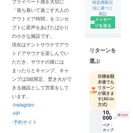
プライベート感を大切に
特定商取引
工工房
法に基づく
「落ち着いて過ごす大人の
表記
アウトドア時間」をコンセ
メッセー
ジを送る
プトに産声をあげたばかり
の小さな施設です。
現在はテントサウナでアウ
リターンを
トドアサウナを楽しんでい
選ぶ
ただき、サウナの後には
まったりとキャンプ、キャ
目標金額
ンプは2組限定、焚き火がで
未達でも
きる施設として営業をして
リターン
が届きま
います。
す
(All-in
方式)
-instagram
10,
-HP
残り29
000
円
-予約サイト
ペア・
カップ