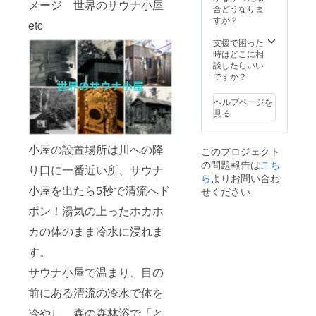
（有効
プロ
メージ 世界のサウナ小屋
された
切いた
ウナし
能性が
合どうなりま
いたし
でお過
期限：
ジェク
「のれ
だけま
て焚火
ありま
すか？
ますか
ごしい
2025年
etc
ト終了
ん」を
す） ・
して
す。 プ
ら、当
ただけ
5月末
後に
くぐっ
優先予
「kannt
ロジェ
支援で困った
地なら
ます、
） ※
メール
て、い
約をお
ano
クト終
時はどこに相
ではの
静かに
キャン
にて調
ざサウ
取りい
base」
了後に
談したらいい
食材を
まった
プ宿泊
整させ
ナへ！
ただけ
のアウ
記載内
ですか？
お買い
りとサ
の第一
て頂き
・個
ます、
トドア
容の最
求めく
ウナ後
希望
ます。
人、企
通常予
サウナ
終確認
ださ
の極上
ヘルプページを
日、第
業、団
約サイ
を存分
を行い
い。
「とと
見る
二希望
体、グ
トでの
にお楽
ま
キャン
のい」
日、第
ルー
販売は
しみく
す。」
プは1日
時間を
三希望
プ、1支
2ヶ月前
ださ
２組限
楽しん
小屋の設置場所は川への降
日を備
このプロジェクト
援1名称
からと
い、ご
定で
でくだ
考欄に
の問題報告は
こち
の記載
なりま
希望で
す、テ
り口に一番近い所、サウナ
さい。
記載下
となり
すが、
したら
ら
よりお問い合わ
ントサ
＊平日
さい、
ます。
チケッ
キャン
小屋を出たら5秒で清流へド
イトが
せください
限定の
未定の
どうぞ
ト有効
プ宿泊
隣接し
ご利
場合は
ボン！湯気の上ったホカホ
PR活動
期間内
も可能
ないの
用、２
「未
などに
はいつ
です。
でプラ
名様ご
定」と
カの体のまま冷水に浸れま
ご活用
でもご
定員4名
イベー
利用料
記載下
くださ
予約が
様での
ト感覚
金込み
さい。
す。
い。
可能で
ご参加
でお過
です
※詳細の
※「掲載
す、ご
を想定
ごしい
サウナ小屋で温まり、目の
（定員4
日程は
希望す
予約の
してお
ただけ
名）・
プロ
るお名
際は施
りま
前にある清流の冷水で体を
ます、
追加1名
ジェク
前を備
設へ直
す、追
静かに
¥10.625
ト終了
冷やし、森の森林浴で「と
考欄に
接ご連
加人数
まった
（現地