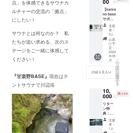
メール
00
ります
10:30~
点」を体感できるサウナカ
円
と施設
が、チ
12:30・
【kanra
利用料
ルチャーの交流の「拠点」
ケット
13:00~
no base
5%offチ
有効期
15:00・
サポー
にしたい！
ケット
間内は
15:30~
ター】
をお送
いつで
17:30
支援
宣言！
りいた
もご予
いずれ
者：
サウナとは何なのか？ 私
■ リ
しま
約が可
3人
かの時
ターン
す。 ・
能で
間で貸
お届
たちが追い求める、次のス
特典：
有効期
す、ご
け予
切いた
のれん
間は
定：
予約の
だけま
テージをご一緒に体感して
に記
2024
2025年
際は施
す、サ
年05
名、割
5月、1
設へ直
ください！
ウナの
こ
月
引チ
券で２
の
接ご連
後は森
リ
ケット
名様ま
タ
絡をお
の森林
ー
進呈、
でご利
ン
願いし
詳細を見る
浴をお
を
『甘楽野BASE』
現在はテ
優先予
用出来
選
ます。
楽しみ
択
約可。
ます。
す
サウナ
下さ
る
ントサウナで川辺浴
・サウ
室貸切
い。 ＊
10,
ナ更衣
時間：2
土日祝
残り29
室前の
000
時間
日・休
円
れん裏
10:30~
前日は
リター
面に支
12:30・
利用出
ン特
援者1名
13:00~
来ませ
典：
様のお
15:00・
ん。 ＊
kannra
名前を
15:30~
ご利用
支援
no base
記載さ
17:30
者：
の際は
に一日
せてい
1人
いずれ
水着着
滞在・
ただき