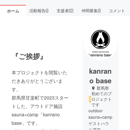
活動報告
支援者
仲間募集
コメント
ホーム
7
19
1
『ご挨拶』
kanran
本プロジェクトを閲覧いた
o base
だきありがとうございま
群馬県
す。
初めてのプ
群馬県甘楽町で2023スター
ロジェクト
です
トした、アウトドア施設
outdoor
sauna×camp「kanrano
sauna×camp
base」です。
ゲストハウ
ス運営、木