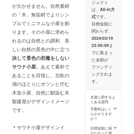
ル・サ
をお願
場合は
ジェクト
能で
行予
い！ 唯
PR活動
の食
しんで
ウナポ
が欠かせません、自然素材
いしま
「未
す、ご
約。 ・
一無二
などに
材、食
は、
All-In方
くださ
ンチョ
す。
定」と
予約の
サウナ
の存在
ご活用
材は途
の「木」無垢材でよりシン
い。 夕
（持ち
（有効
記載下
式
です。
際は施
チケッ
感、こ
くださ
中の道
朝食は
込み
期限：
さい。
設へ直
ト（日
いつが
い。
プルでミニマムな小屋を創
の駅、
目標金額に
BBQの
可） ※
2025年
※詳細の
接ご連
帰りサ
無けれ
※「掲載
スー
準備を
季節や
5月末
日程は
関わらず、
ります。その小屋に求めら
絡をお
ウナ小
ばサウ
希望す
パーで
いたし
外気温
） ※
プロ
願いし
屋貸
ナは始
る名称
お好き
2024/03/19
ますか
の状況
キャン
ジェク
れるのは自然との調和、美
ます。
切、全
まりま
を備考
な物を
ら、当
次第で
プ宿泊
ト終了
23:59:59
ま
管理棟
曜日の
せん。
欄に記
買って
地なら
は、サ
しい自然の景色の中に立つ
の第一
後に
の玄関
ご利用
ドンと
載をお
からご
でに集まっ
ではの
ウナ室
希望
メール
口に
可能・
一発！
願い致
来場く
食材を
決して景色の邪魔をしない
設定温
日、第
にて調
た金額が
ど〜ん
４名
心意気
しま
ださ
お買い
度が前
二希望
整させ
と名称
様）
をお待
す。1支
サウナ小屋、
あえて素朴で
い、地
ファンディ
求めく
後する
日、第
て頂き
を明
（サウ
ちして
援1名称
産地消
ださ
場合が
三希望
ます。
ングされま
記、人
ナ室貸
おりま
あることを目指し、北欧の
の記載
のご当
い。
ござい
日を備
の出入
切時
す。 ■
となり
地食材
す。
キャン
ますの
考欄に
湖のほとりにポツンと佇む
りの度
間：2時
地元ジ
ます。
をワイ
プは1日
でご了
記載下
にのれ
間
ビエ・
公序良
ワイと
２組限
承くだ
さい、
木造小屋、自然に馴染む木
んがた
10:30~
鹿肉
俗に反
愉しく
定で
さい。
未定の
支援に関するよ
なびき
12:30・
BBQで
する名
お買い
す、テ
製建屋がデザインイメージ
※ご利用
場合は
くある質問
名称が
13:00~
お礼の
称は変
物を楽
ントサ
の際
「未
目に飛
15:00・
食事&サ
更いた
手数料はいく
しんで
です。
イトが
は、直
定」と
び込み
15:30~
ウナ会
だくか
らかかります
くださ
隣接し
接予約
記載下
ます！
17:30
をさせ
掲載を
か？
い。 夕
ないの
をお願
さい。
ご自分
いずれ
ていた
お断り
朝食は
でプラ
いしま
※詳細の
＊サウナ小屋デザインイ
達の名
かの時
だきま
させて
目標金額に届
BBQの
イベー
す。
日程は
称が記
間で貸
す。 サ
頂く可
かなかった場
準備を
ト感覚