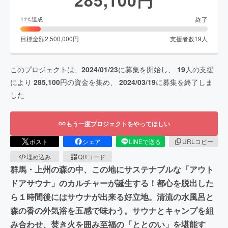
終了
11
%達成
目標金額
2,500,000
円
支援者数
19
人
このプロジェクトは、
2024/01/23
に募集を開始し、
19
人の支援
により
285,100
円の資金を集め、
2024/03/19
に募集を終了しま
した
もう一度プロジェクトをやってほしい
ポスト
シェア
LINEで送る
URLコピー
埋め込み
QRコード
群馬・上州の森の中、この地にサステナブルな「アウト
ドアサウナ」のカルチャーが誕生する！都心を脱出した
ら１時間後にはサウナが出来る好立地。清流の水風呂と
森の香の外気浴を五感で味わう。サウナとキャンプを組
み合わせ、焚き火を囲み至福の「ととのい」を堪能す