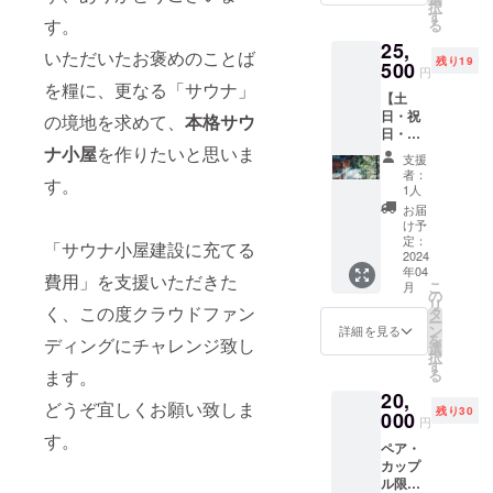
ンダ
ござい
択
利用出
イ水遊
す
チケッ
ル。 ＊
ますの
す。
る
来ま
びの延
ト有効
その他
でご了
25,
す。
長で楽
期間内
いただいたお褒めのことば
レンタ
承くだ
残り19
（4名込
500
しみな
はいつ
円
ル・サ
さい。
み） ・
がらゴ
でもご
を糧に、更なる「サウナ」
ウナポ
※ご利用
【土
優先予
ミ拾い
予約が
ンチョ
の際
日・祝
約をお
の境地を求めて、
本格サウ
をしま
可能で
（持ち
は、直
日・休
取りい
しょ
す、ご
込み
接予約
前日 サ
ナ小屋
を作りたいと思いま
ただけ
う。 気
予約の
支援
可） ※
をお願
ウナ小
ます、
軽にで
際は直
者：
季節や
いしま
す。
屋貸
通常予
きる社
1人
接ご連
外気温
す。
切】定
約サイ
会貢献
絡を下
お届
の状況
（有効
員4名 ■
トでの
活動で
け予
さい。
次第で
期限：
リター
販売は
定：
す、こ
ご自
「サウナ小屋建設に充てる
は、サ
2025年
ン特
2024
2ヶ月前
の些細
分の名
ウナ室
5月末）
年04
権： ・
からと
なアク
費用」を支援いただきた
前が記
設定温
こ
※詳細の
月
施設通
なりま
の
ション
された
度が前
リ
日程は
常料金
く、この度クラウドファン
すが、
タ
がきれ
「のれ
後する
ー
プロ
¥30.000
チケッ
ン
いな地
詳細を見る
ん」を
場合が
を
ジェク
ディングにチャレンジ致し
の
ト有効
選
球を守
くぐっ
ござい
択
ト終了
15%off
期間内
す
ること
て、い
ますの
る
ます。
後に
にてご
はいつ
に繋
ざサウ
でご了
メール
20,
利用出
でもご
がって
ナへ！
どうぞ宜しくお願い致しま
承くだ
にて調
残り30
来ま
000
予約が
いるの
※「掲載
円
さい。
整させ
す。
可能で
です。
す。
希望す
※ご利用
て頂き
ペア・
（4名込
す、ご
陸地で
るお名
の際
ます。
カップ
み） ・
予約の
拾われ
前を備
は、直
ル限定
優先予
際は施
なかっ
考欄に