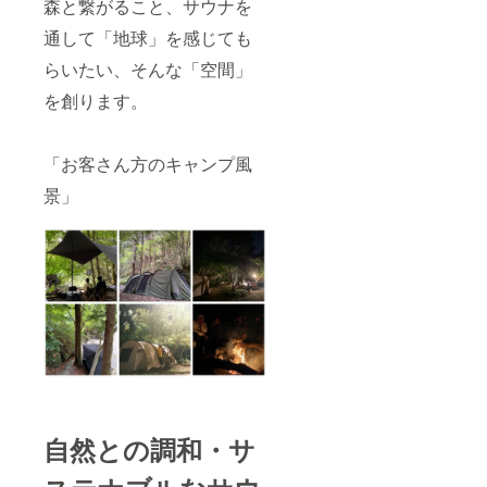
森と繋がること、サウナを
「掲載
定」と
希望す
記載下
通して「地球」を感じても
る名称
さい。
を備考
※詳細の
らいたい、そんな「空間」
欄に記
日程は
載をお
を創ります。
プロ
願い致
ジェク
しま
ト終了
す、ご
後に
「お客さん方のキャンプ風
相談を
メール
重ねた
にて調
景」
上で決
整させ
めさせ
て頂き
ていた
ます。
だきま
す、公
序良俗
に反す
る名称
は変更
いただ
くか掲
載をお
断りさ
せて頂
自然との調和・サ
く可能
性があ
りま