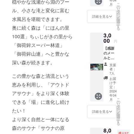
穏やかな浅瀬から淵のプー
リター
常予約
こ
月
ン特
サイト
の
リ
ル、小さな滝と変化に富む
権： ・
での販
タ
ー
プラン
売は2ヶ
ン
詳細を見る
水風呂を堪能できます。
を
公開期
月前か
選
択
間中の
らとな
す
奥に続く森は「にほんの里
る
特別料
ります
3,0
金、1室
が、チ
100選」ちぃじがきの里から
2名
00
ケット
円
¥12,000
「御荷鉾スーパー林道」
有効期
【感謝
にてご
間内は
「御荷鉾山連」へと豊かな
のメー
利用出
いつで
ルと割
来ま
もご予
深い森が続きます。
引券】
す。
約が可
支援
気軽に
（通常
能で
者：
は行け
¥30,000
す、ご
7人
この豊かな森と清流という
ないけ
) ・優先
予約の
お届
ど、
予約を
際は施
け予
恵みを利用し、「アウトド
「kanra
お取り
定：
設へ直
no
2024
いただ
アサウナ」をより深く体験
接ご連
年04
base」
けま
絡をお
こ
月
を応援
できる「場」に進化し続け
す、通
の
願いし
リ
した
常予約
タ
ます。
ー
たい！
い！と
サイト
ン
＊サウ
詳細を見る
を
いう方
での販
選
ナ室貸
より深く自然と一体になる
択
向けで
売は2ヶ
す
切時
る
す。 感
月前か
間：2時
森のサウナ「サウナの原
8,0
謝の
らとな
間
残り37