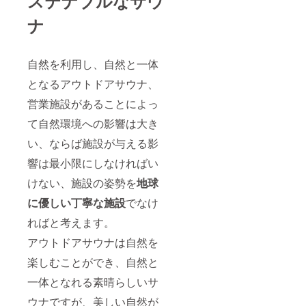
ステナブルなサウ
す。プ
ロジェ
ナ
クト終
了後に
記載内
容の最
自然を利用し、自然と一体
終確認
となるアウトドアサウナ、
を行い
ま
営業施設があることによっ
す。」
て自然環境への影響は大き
い、ならば施設が与える影
響は最小限にしなければい
けない、施設の姿勢を
地球
に優しい丁寧な施設
でなけ
ればと考えます。
アウトドアサウナは自然を
楽しむことができ、自然と
一体となれる素晴らしいサ
ウナですが、美しい自然が