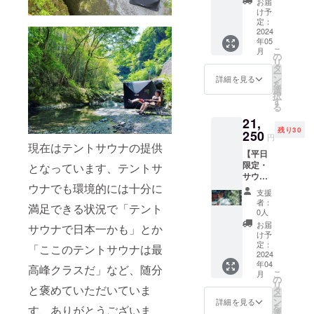
かの時
お届
用とな
サウナ
ます。
け予
間で貸
りま
と川ク
・施設
定：
切いた
す。 ＊
リーン
2024
10%割
だけま
その他
年05
作戦！
引チ
す、サ
必要な
こ
月
イベン
ケット
の
ウナの
もの・
リ
ト『き
を進呈
タ
後は森
タオ
ー
れいな
（有効
ン
詳細を見る
の森林
ル、サ
を
地球を
期間は
選
浴をお
ンダ
択
守って
2025年
す
楽しみ
ル。＊
る
いくゴ
5月、1
下さ
その他
21,
ミ拾い
券２名
い。 ＊
レンタ
残り30
作
250
様まで
土日祝
円
ル・サ
戦！』
ご利用
現在はテントサウナの提供
日・休
ウナポ
【平日
&『サウ
出来ま
前日の
ンチョ
限定・
ナ』
となっています、テントサ
す） ・
ご利用
（持ち
サウナ
「河川
優先予
です。
込み
ウナでも環境的には十分に
小屋貸
ゴミ拾
約をお
＊ご利
支援
可） ※
切】定
い」と
取りい
者：
用の際
季節や
満足できる状況で「テント
員4名 ■
言うと
ただけ
0人
は水着
外気温
リター
ハード
ます、
お届
着用と
サウナで日本一かも」とか
の状況
ン特
ルが高
通常予
け予
なりま
次第で
権： ・
く感じ
定：
約サイ
「ここのテントサウナは最
す。 ＊
は、サ
施設通
2024
るかも
トでの
その他
ウナ室
年04
常料金
しれま
高峰クラスだ」など、随分
販売は
必要な
設定温
こ
月
¥25.000
せん
の
2ヶ月前
もの・
度が前
リ
の
と褒めていただいていま
が、み
タ
からと
タオ
後する
ー
15%off
んなで
ン
なりま
詳細を見る
ル、サ
場合が
を
す、ありがとうございま
にてご
ワイワ
選
すが、