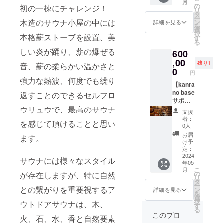
15:30~
ル。 ＊
こ
でご了
月
三希望
りサウ
ブルな
月前か
の
ポート
初の一棟にチャレンジ！
ただく
17:30・
その他
リ
承くだ
日を備
ナ小屋
施設に
らとな
タ
が付い
のは私
夜サウ
レンタ
ー
さい。
考欄に
貸切、
は必要
ります
木造のサウナ小屋の中には
ン
ていま
詳細を見る
物とア
ナ
ル・サ
を
※ご利用
記載下
全曜日
不可欠
が、チ
選
す、ス
メニ
18:00~
ウナポ
択
の際
さい、
本格薪ストーブを設置、美
のご利
な「バ
ケット
す
タッフ
ティー
20:00（
ンチョ
る
は、直
未定の
用可
イオト
有効期
がサ
と好み
いずれ
（持ち
接予約
しい炎が踊り、薪の爆ぜる
場合は
600
能・４
イレ」
間内は
ポート
の食
かの時
込み
をお願
「未
名様）
の購
,00
いつで
いたし
材、食
残り1
間でご
音、薪の柔らかい温かさと
可） ※
いしま
定」と
・優先
入、設
もご予
0
ますか
材は途
利用い
円
季節や
す。
記載下
予約を
置資金
約が可
らご安
中の道
強力な熱波、何度でも繰り
ただけ
外気温
（有効
さい。
お取り
をサ
【kanra
能で
心くだ
の駅、
ます。
の状況
期限：
※詳細の
いただ
ポート
no base
す、ご
返すことのできるセルフロ
さい。
スー
） ＊サ
次第で
2025年
日程は
けま
してく
サポー
予約の
キャン
パーで
ウナご
は、サ
5月末
プロ
す、通
ださ
ター】
ウリュウで、最高のサウナ
際は直
プは初
お好き
利用の
支援
ウナ室
） ※
ジェク
常予約
い。 エ
宣言！&
接ご連
めてと
な物を
者：
際は水
設定温
キャン
を感じて頂けることと思い
ト終了
サイト
コなお
ジビエ
絡を下
いう方
0人
買って
着着用
度が前
プ宿泊
後に
での販
考えの
BBQ！
さい。
も安心
からご
お届
となり
後する
ます。
の第一
メール
売は2ヶ
個人、
国産サ
ご自分
してご
け予
来場く
ます。
場合が
希望
にて調
月前か
企業様
ウナ専
達の名
定：
来場く
ださ
＊その
ござい
日、第
整させ
らとな
を歓迎
用 薪ス
2024
称が記
ださ
い、地
サウナには様々なスタイル
他必要
ますの
二希望
て頂き
年05
ります
致しま
トーブ
された
い。 ご
産地消
なも
でご了
こ
日、第
月
ます。
が、チ
す！ ＊
の購入
「のれ
の
用意い
が存在しますが、特に自然
のご当
の・タ
承くだ
リ
三希望
ケット
リター
費、設
ん」を
タ
ただく
地食材
オル、
さい。
ー
日を備
有効期
ン特
置費用
との繋がりを重要視するア
くぐっ
ン
のは私
詳細を見る
をワイ
サンダ
※ご利用
を
考欄に
間内は
典：サ
の全額
て、い
選
物とア
ワイと
ル。 ＊
の際
択
記載下
ウトドアサウナは、木、
いつで
ウナチ
をご支
ざサウ
す
メニ
愉しく
その他
は、直
る
さい、
もご予
ケッ
援いた
ナへ！
ティー
このプロ
お買い
レンタ
接予約
火、石、水、香と自然要素
未定の
約が可
ト、先
だきた
どうぞ
と好み
物を楽