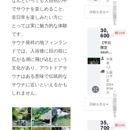
なんといっても大自然の中
こ
前日利
販売は
の
室貸切
い。 ＊
アでゴ
リ
用 ■ リ
2ヶ月前
タ
時間：2
土日祝
でサウナを楽しめること、
ミを拾
ー
ターン
からと
ン
時間
詳細を見る
日・休
うこと
を
特権：
なりま
選
非日常を楽しみたい方に
10:30~
前日は
の意義
択
・プラ
すが、
す
12:30・
利用出
は大き
る
ン公開
とっては実に魅力的な体験
チケッ
13:00~
来ませ
いで
30,
期間中
ト有効
15:00・
ん。 ＊
しょ
です。
残り29
の特別
600
期間内
15:30~
ご利用
円
う。 美
料金、
はいつ
17:30
の際は
しい環
サウナ発祥の地フィンラン
【平日
¥25,000
でもご
いずれ
水着着
境で
限定
にてご
予約が
かの時
用とな
ドでは、入浴後に目の前に
「アウ
sauna×
利用出
可能で
間で貸
りま
トドア
camp
来ま
す、ご
切いた
広がる湖に飛び込むという
す。 ＊
支援
サウ
】予約
す。 ・
予約の
だけま
者：
その他
ナ」を
特権付
優先予
文化があり、アウトドアサ
際は施
1人
す、サ
必要な
いつま
■ リ
約をお
設へ直
ウナの
お届
もの・
でも楽
ターン
ウナはある意味で伝統的な
取りい
接ご連
け予
後は森
タオ
しむこ
特権：
ただけ
定：
絡をお
の森林
ル、サ
とが出
サウナに近いといえるかも
・施設
2024
ます、
願いし
浴をお
ンダ
来るよ
年04
通常料
通常予
ます。
楽しみ
ル。＊
うにす
しれません。
こ
月
金
約サイ
の
サウナ
下さ
その他
る有意
リ
¥36.000
トでの
タ
とキャ
い。 ＊
レンタ
義な活
ー
の
販売は
ン
ンプを
詳細を見る
土日祝
ル・サ
動です
を
15%off
2ヶ月前
選
存分に
日・休
ウナポ
し、川
択
にてご
からと
す
お楽し
前日の
ンチョ
に恩返
る
利用出
なりま
み下さ
ご利用
（持ち
しをし
35,
来ま
すが、
い！
です。
込み
ましょ
残り20
す。 ・
700
チケッ
キャン
＊ご利
円
可） ※
う！