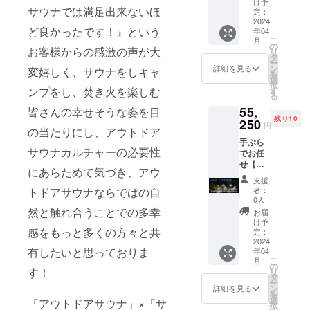
通常予
サウナ
け予
ないの
限定の
後する
プロ
年に3回
サウナでは満足出来ないほ
特権付
約サイ
定：
とキャ
でプラ
ご利
場合が
ジェク
程、日
■ リ
2024
トでの
ンプを
イベー
用、２
ござい
ど良かったです！』という
ト終了
曜又は
年04
ターン
販売は
存分に
ト感覚
名様ご
ますの
こ
後に
月
祝日に
特権：
2ヶ月前
の
お楽し
でお過
利用料
お客様からの感激の声が大
でご了
リ
メール
イベン
・施設
からと
タ
み下さ
ごしい
金込み
承くだ
ー
にて調
トとし
通常料
なりま
ン
い！
詳細を見る
変嬉しく、サウナをしキャ
ただけ
です。
さい。
を
整させ
て開催
金
すが、
選
キャン
ます、
＊サウ
※ご利用
択
て頂き
しま
¥50.000
チケッ
ンプをし、焚き火を楽しむ
す
プは1日
気兼ね
ナ室貸
の際
る
ます。
す。 ス
の
ト有効
２組限
なく静
切時
は、直
ケ
55,
皆さんの幸せそうな姿を目
15%off
期間内
定、テ
かに
間：2時
接予約
ジュー
残り10
にてご
250
はいつ
ントサ
まった
円
間
をお願
の当たりにし、アウトドア
ル感
利用出
でもご
イトが
りとサ
10:30~
いしま
（予
手ぶら
来ま
予約が
隣接し
ウナ後
12:30・
サウナカルチャーの必要性
す。
定）・
でお任
す。 ・
可能で
ないの
の極上
13:00~
（有効
am11:0
せ【土
優先予
す、ご
でプラ
「とと
にあらためて気づき、アウ
15:00・
期限：
0清掃開
日・祝
約をお
予約の
イベー
のい」
支援
15:30~
2025年
始
日・休
取りい
際は施
トドアサウナならではの自
ト感覚
者：
時間を
17:30・
5月末）
~pm13:
前日
ただけ
設へ直
0人
でお過
楽しん
夜サウ
※詳細の
00お昼
sauna×
ます、
然と触れ合うことでの多幸
接ご連
ごしい
お届
でくだ
ナ
日程は
ご飯
camp
通常予
絡をお
け予
ただけ
さい。
18:00~
プロ
感をもっと多くの方々と共
（各自
】リ
約サイ
定：
願いし
ます、
＊平日
20:00、
ジェク
持
ターン
2024
トでの
ます。
気兼ね
限定の
いずれ
ト終了
有したいと思っておりま
年04
参）・
特権付
販売は
サウナ
なく静
ご利
かの時
こ
後に
月
pm14:0
■ リ
2ヶ月前
の
とキャ
かに
用、２
す！
間でご
リ
メール
0~17:0
ターン
からと
タ
ンプを
まった
名様ご
利用い
ー
にて調
0自由サ
特権：
なりま
ン
存分に
詳細を見る
りとサ
利用料
ただけ
を
整させ
ウナ・
・施設
すが、
選
お楽し
ウナ後
「アウトドアサウナ」×「サ
金込み
ます。
択
て頂き
17:30終
通常料
チケッ