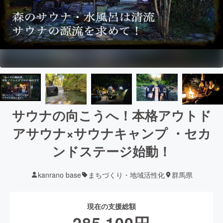
サウナの向こうへ！本格アウトド
アサウナ×サウナキャンプ ・セカ
ンドステージ始動！
kanrano base
まちづくり・地域活性化
群馬県
現在の支援総額
285,100
円