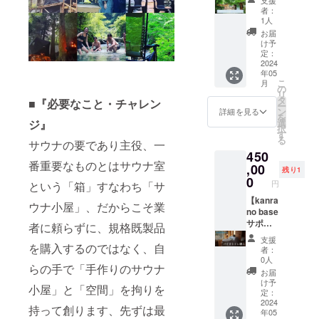
さい。
12:30・
す。 ＊
設定温
宣言！
名称を
利用の
す、ご
プ用具
者：
＊土
13:00~
その他
度が前
リター
記載さ
際は直
予約の
1人
一式レ
日・祝
15:00・
必要な
後する
ン特
せてい
接予約
際は施
ンタル
お届
日・休
15:30~
もの・
場合が
権：の
ただき
をお願
設へ直
け予
とキャ
前日限
17:30・
タオ
ござい
れんに
ます。
定：
いしま
接ご連
ンピン
定のご
夜サウ
ル、サ
ますの
記名、
2024
・サウ
す。
絡をお
グサ
利用で
ナ
ンダ
でご了
年05
サウナ
ナチ
（有効
願いし
ポート
す、２
18:00~
こ
ル。 ＊
月
承くだ
チケッ
ケット
の
期限：
ます。
が付い
名様ご
20:00、
リ
その他
さい。
ト進
（日帰
タ
2025年
サウナ
ていま
■『必要なこと・チャレン
利用料
いずれ
ー
レンタ
※ご利用
呈。先
りサウ
ン
5月末）
を楽し
詳細を見る
す、ス
金込み
かの時
を
ル・サ
の際
行予約
ナ小屋
選
ジ』
※詳細の
んだ後
タッフ
です
間でご
択
ウナポ
は、直
可。 ・
2h貸
す
日程は
に、そ
がサ
（定員4
利用い
る
ンチョ
接予約
施設受
サウナの要であり主役、一
切、一
プロ
のまま
ポート
名）、
ただけ
（持ち
をお願
450
付玄関
室4名
ジェク
キャン
いたし
追加1名
ます。
込み
番重要なものとはサウナ室
いしま
前のれ
,00
様、全
ト終了
プに突
ますか
残り1
¥5.525
＊サウ
可） ※
す。
ん裏面
曜日の
0
後に
入！地
らご安
（現地
円
ナご利
という「箱」すなわち「サ
季節や
（有効
に支援
ご利用
メール
球を感
心くだ
精
用の際
外気温
期限：
者様の
【kanra
可能）
にてご
じる
さい。
ウナ小屋」、だからこそ業
算）。
は水着
の状況
2025年
お名
no base
・優先
連絡、
「とと
キャン
＊サウ
着用と
次第で
5月末
前、名
サポー
予約を
調整さ
のい」
者に頼らずに、規格既製品
プは初
ナ室貸
なりま
は、サ
） ※
称を記
ター】
お取り
せて頂
へ。
めてと
切時
支援
す。 ＊
ウナ室
キャン
載させ
宣
を購入するのではなく、自
いただ
きま
キャン
いう方
者：
間：2時
その他
設定温
プ宿泊
て頂き
言！
けま
す。
プ用具
0人
も安心
間
必要な
度が前
の第一
らの手で「手作りのサウナ
ます。
サウナ
す、通
一式レ
してご
お届
10:30~
もの・
後する
希望
・サウ
チケッ
常予約
ンタル
け予
来場く
12:30・
タオ
小屋」と「空間」を拘りを
場合が
日、第
ナチ
ト進
サイト
定：
とキャ
ださ
13:00~
ル、サ
ござい
二希望
ケット
呈。 サ
2024
での販
ンピン
い。 ご
15:00・
持って創ります、先ずは最
ンダ
ますの
日、第
年05
（日帰
ステナ
売は2ヶ
グサ
用意い