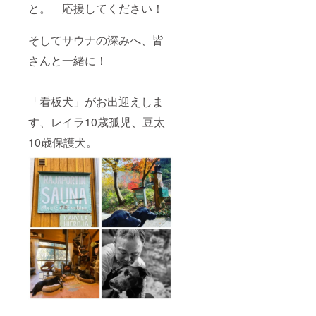
と。 応援してください！
できる
す。
切時
着用と
ため、
「掲載
間：2時
なりま
コンポ
希望す
間
す。 ＊
そしてサウナの深みへ、皆
スト(堆
る名称
10:30~
その他
肥)トイ
を備考
12:30・
必要な
さんと一緒に！
レとも
欄に記
13:00~
もの・
呼ばれ
載をお
15:00・
タオ
ていま
願い致
15:30~
ル、サ
す。 水
しま
「看板犬」がお出迎えしま
17:30・
ンダ
を使わ
す、ご
夜サウ
ル。 ＊
ずに排
相談を
す、レイラ10歳孤児、豆太
ナ
その他
せつ物
重ねた
18:00~
レンタ
10歳保護犬。
を処理
上で決
20:00（
ル・サ
できる
めさせ
いずれ
ウナポ
ため、
ていた
かの時
ンチョ
汚水に
だきま
間でご
（持ち
よる土
す、公
利用い
込み
壌や水
序良俗
ただけ
可） ※
質への
に反す
ま
季節や
影響を
る名称
す。）
外気温
最小限
は変更
＊サウ
の状況
に抑え
いただ
ナご利
次第で
ること
くか掲
用の際
は、サ
ができ
載をお
は水着
ウナ室
ます。
断りさ
着用と
設定温
また、
せて頂
なりま
度が前
トイレ
く可能
す。 ＊
後する
の嫌な
性があ
その他
場合が