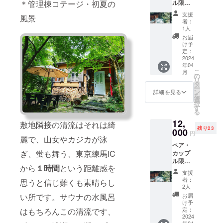
ル限定
＊管理棟コテージ・初夏の
【平日
支援
風景
限定・
者：
サウナ
1人
小屋貸
お届
切】 ■
け予
リター
定：
ン特
2024
年04
権： ・
こ
月
プラン
の
リ
公開期
タ
ー
間中の
ン
詳細を見る
を
特別料
選
択
金、1室
す
る
2名
12,
¥10,000
敷地隣接の清流はそれは綺
残り23
にてご
000
円
麗で、山女やカジカが泳
利用出
ペア・
来ま
ぎ、蛍も舞う、東京練馬IC
カップ
す。
ル限定
（通常
から
１時間
という距離感を
【土
¥25,000
支援
日・祝
) ・優先
者：
思うと信じ難くも素晴らし
日・休
予約を
2人
前日 サ
お取り
い所です。サウナの水風呂
お届
ウナ小
いただ
け予
屋貸
けま
定：
はもちろんこの清流です、
切】 ■
2024
す、通
年04