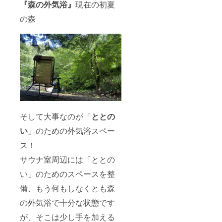
『森の外気浴』
現在の初夏
臭いが
りま
必要な
ござい
発生し
す。プ
もの・
ますの
の森
にくい
ロジェ
タオ
でご了
ことも
クト終
ル、サ
承くだ
ポイン
了後に
ンダ
さい。
トで
記載内
ル。 ＊
※ご利用
す。 環
容の最
その他
の際
境保全
終確認
レンタ
は、直
への取
を行い
ル・サ
接予約
り組み
ま
ウナポ
をお願
が進む
す。」
ンチョ
いしま
欧米諸
現在、
（持ち
す。
国で
購入予
込み
（有効
は、国
定サウ
可） ※
期限：
そして大事なのが「
ととの
定自然
ナス
季節や
2025年
公園や
トーブ
外気温
5月末
い
」のための外気浴スペー
沿道施
は
の状況
） ※
設をは
（株）
次第で
キャン
ス！
じめ、
モキ製
は、サ
プ宿泊
一部地
作所
ウナ室
の第一
サウナ室周辺には「ととの
域の別
MS70
設定温
希望
荘など
ゲー
い」のためのスペースを整
度が前
日、第
にも活
ジ。
後する
二希望
用され
（変更
備、もう何もしなくとも森
場合が
日、第
ていま
になる
ござい
三希望
の外気浴で十分な状態です
す。 ＊
可能性
ますの
日を備
ご希望
もござ
でご了
考欄に
が、そこは少し手を加える
いただ
いま
承くだ
記載下