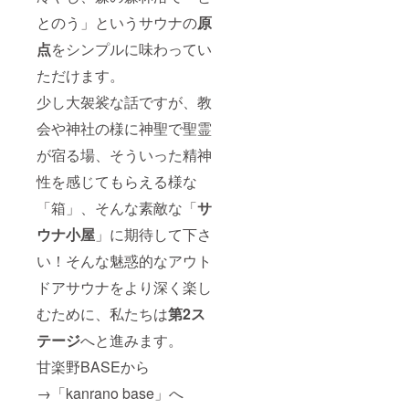
後に
記載を
絡をお
はご相
りとサ
精
メール
とのう」というサウナの
原
お願い
願いし
談くだ
ウナ後
算）。
にて調
致しま
ます。
さい。
の極上
＊サウ
整させ
点
をシンプルに味わってい
す。公
バイオ
プロ
「とと
ナ室貸
て頂き
序良俗
トイレ
ジェク
のい」
切時
ただけます。
ます。
に反す
とは、
ト終了
時間を
間：2時
る名称
人間の
後に日
少し大袈裟な話ですが、教
楽しん
間
は変更
排せつ
程調整
でくだ
10:30~
いただ
物を微
をさせ
会や神社の様に神聖で聖霊
さい。
12:30・
くか掲
生物の
ていた
＊土
13:00~
が宿る場、そういった精神
載をお
働きに
だきま
日・祝
15:00・
断りさ
よって
す。 ＊
日・休
15:30~
性を感じてもらえる様な
せて頂
分解・
ご希望
前日限
17:30・
く可能
処理す
いただ
定のご
夜サウ
「箱」、そんな素敵な「
サ
性があ
るトイ
ければ
利用、
ナ
りま
レのこ
個人名
２名様
ウナ小屋
」に期待して下さ
18:00~
す。プ
とで
又は企
ご利用
20:00（
ロジェ
す。処
業名、
い！そんな魅惑的なアウト
料金込
いずれ
クト終
理され
グルー
みです
かの時
ドアサウナをより深く楽し
了後に
た排せ
プ名、
（定員4
間でご
記載内
つ物
メッ
名）・
利用い
むために、私たちは
第2ス
容の最
は、農
セージ
追加1名
ただけ
終確認
業や園
などを
¥12.750
ま
テージ
へと進みます。
を行い
芸用の
プレー
（現地
す。）
ま
肥料と
トに記
精
甘楽野BASEから
＊サウ
す。」
して活
名させ
算）。
ナご利
用する
ていた
→「kanrano base」へ
＊サウ
用の際
ことが
だきま
ナ室貸
は水着