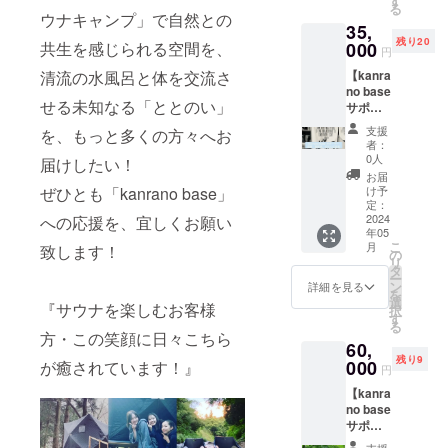
す
み下さ
の極上
です。
＊サウ
る
ます。
了解
金
ト有効
ウナキャンプ」で自然との
い！
「とと
＊サウ
ナご利
35,
散。 1
¥65.000
期間内
キャン
のい」
ナ室貸
用の際
残り20
支援2名
の
共生を感じられる空間を、
000
はいつ
プは1日
時間を
円
切時
は水着
様のご
15%off
でもご
２組限
楽しん
間：2時
着用と
清流の水風呂と体を交流さ
【kanra
利用が
にてご
予約が
定限
でくだ
間
なりま
no base
可能で
利用出
可能で
定、テ
さい。
10:30~
す。 ＊
せる未知なる「ととのい」
サポー
す。
来ま
す、ご
ントサ
＊平日
12:30・
その他
ター】
（イベ
す。 ・
予約の
イトが
限定の
支援
を、もっと多くの方々へお
13:00~
必要な
宣言！
ント終
優先予
際は施
隣接し
者：
ご利
15:00・
もの・
リター
了後
約をお
設へ直
0人
ないの
届けしたい！
用、２
15:30~
タオ
ン特
に、
取りい
接ご連
でプラ
お届
名様ご
17:30・
ル、サ
権： の
キャン
ただけ
ぜひとも「kanrano base」
絡をお
け予
イベー
利用料
夜サウ
ンダ
れんに
プ宿泊
ます、
定：
願いし
ト感覚
金込み
ナ
ル。 ＊
記名、
2024
への応援を、宜しくお願い
を楽し
通常予
ます。
でお過
です
18:00~
その他
年05
サウナ
む方は
約サイ
サウナ
ごしい
（定員4
20:00、
こ
レンタ
月
致します！
チケッ
「サウ
トでの
の
を楽し
ただけ
名）、
いずれ
リ
ル・サ
ト進
ナキャ
販売は
タ
んだ後
ます、
追加1名
かの時
ー
ウナポ
呈、優
ンプ」
2ヶ月前
ン
に、そ
詳細を見る
静かに
¥4675
間でご
を
ンチョ
先予約
予約を
からと
選
のまま
まった
『サウナを楽しむお客様
（現地
利用い
択
（持ち
可。 ・
別途お
なりま
す
キャン
りとサ
精
ただけ
る
込み
サウナ
取り下
すが、
プに突
方・この笑顔に日々こちら
ウナ後
算）。
ます。
可） ※
60,
更衣室
さ
チケッ
入！地
の極上
＊サウ
＊サウ
季節や
残り9
前のれ
000
が癒されています！』
い。）
ト有効
球を感
「とと
円
ナ室貸
ナご利
外気温
ん裏面
イベン
期間内
じる
のい」
切時
用の際
の状況
【kanra
に企
ト1回の
はいつ
「とと
時間を
間：2時
は水着
次第で
no base
業・団
定員は
でもご
のい」
楽しん
間
着用と
は、サ
サポー
体・グ
10名ほ
予約が
へ。
でくだ
10:30~
なりま
ウナ室
ター】
ループ
ど、ご
可能で
キャン
支援