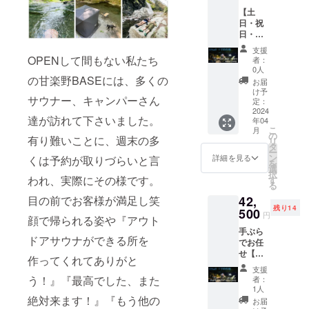
優先予
ト有効
プは1日
用の際
季節や
水、景
【土
約をお
期間内
２組限
は水着
外気温
色と綺
日・祝
取りい
はいつ
定、テ
着用と
の状況
麗な川
日・休
ただけ
でもご
ントサ
なりま
次第で
なので
前日限
ます、
予約が
イトが
す。 ＊
支援
は、サ
すが、
定
通常予
OPENして間もない私たち
可能で
隣接し
者：
その他
ウナ室
そんな
sauna×
約サイ
す、ご
0人
ないの
必要な
設定温
中にも
camp
の甘楽野BASEには、多くの
トでの
予約の
でプラ
お届
もの・
度が前
空き缶
】予約
販売は
際は施
け予
イベー
タオ
後する
やビ
サウナー、キャンパーさん
特権付
2ヶ月前
定：
設へ直
ト感覚
ル、サ
場合が
ニール
■ リ
2024
からと
接ご連
でお過
ンダ
ござい
達が訪れて下さいました。
が・・
年04
ターン
なりま
絡をお
ごしい
ル。 ＊
ますの
こ
・少し
月
特権：
すが、
の
願いし
ただけ
有り難いことに、週末の多
その他
でご了
リ
はある
・施設
チケッ
タ
ます。
ます、
レンタ
承くだ
ー
んです
通常料
ト有効
ン
サウナ
詳細を見る
くは予約が取りづらいと言
気兼ね
ル・サ
さい。
を
よね
金
期間内
選
とキャ
なく静
ウナポ
※ご利用
択
（涙）
¥42.000
われ、実際にその様です。
はいつ
す
ンプを
かに
ンチョ
の際
る
。 川を
の
でもご
存分に
まった
（持ち
は、直
綺麗に
目の前でお客様が満足し笑
42,
15%off
予約が
お楽し
りとサ
込み
接予約
した
残り14
にてご
500
可能で
み下さ
ウナ後
円
可） ※
をお願
顔で帰られる姿や『アウト
ら、綺
利用出
す、ご
い！
の極上
季節や
いしま
麗な川
手ぶら
来ま
予約の
キャン
「とと
外気温
ドアサウナができる所を
す。
でさっ
でお任
す。 ・
際は施
プは1日
のい」
の状況
（有効
そくサ
せ【平
優先予
設へ直
２組限
作ってくれてありがと
時間を
次第で
期限：
ウナを
日限定
約をお
接ご連
定、テ
楽しん
支援
は、サ
2025年
たのし
sauna×
取りい
絡をお
う！』『最高でした、また
ントサ
者：
でくだ
ウナ室
5月末）
みま
camp
ただけ
願いし
1人
イトが
さい。
設定温
※詳細の
しょ
】リ
絶対来ます！』『もう他の
ます、
ます。
隣接し
お届
＊平日
度が前
日程は
う！ ■
ターン