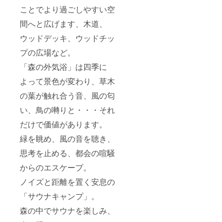
ければ
す、そ
さい。
さい、
ことでより過ごしやすい空
個人名
の際は
※ご利用
未定の
又は企
ご連絡
の際
間へと広げます、木道、
場合は
業名、
いたし
は、直
「未
グルー
ま
ウッドデッキ、ウッドチッ
接予約
定」と
プ名、
す。）
をお願
記載下
プの広場など。
メッ
いしま
さい。
セージ
す。
※詳細の
「森の外気浴」は四季に
などを
（有効
日程は
プレー
期限：
プロ
よって景色が変わり、草木
ト記名
2025年
ジェク
させて
5月末
の葉が触れ合う音、風の匂
ト終了
いただ
） ※
後に
きま
い、鳥の囀りと・・・それ
キャン
メール
す、掲
プ宿泊
にて調
だけで価値があります。
載場所
の第一
整させ
はトイ
希望
て頂き
緑を眺め、風の音を聴き、
レ室壁
日、第
ます。
の側面
二希望
思考を止める、都会の喧騒
を予定
日、第
してい
三希望
からのエスケープ。
ます。
日を備
どうぞ
ノイズと距離を置く安息の
考欄に
PR活動
記載下
などに
「サウナキャンプ」。
さい、
ご活用
未定の
森の中でサウナを楽しみ、
くださ
場合は
い。
「未