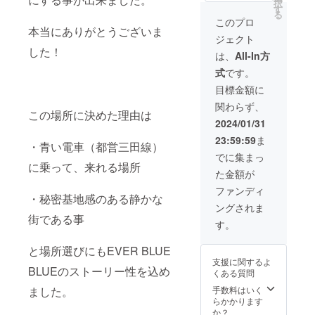
択
法】 髪
はご使
す
てくだ
しま
る
全体を
用をお
さい。
このプロ
す。 植
濡らし
本当にありがとうございま
控えく
開封後
物成分
ジェクト
た後に
ださ
はなる
を配合
した！
適量を
い。 ま
べく早
は、
All-In方
してい
なじま
た使用
く使い
る特性
式
です。
せて泡
中に赤
切りを
上、濁
立てて
みや腫
お願い
目標金額に
りや沈
洗い、
れ、痒
しま
澱、変
関わらず、
その後
みや刺
す。 植
色が生
この場所に決めた理由は
十分に
激等の
物成分
2024/01/31
じる可
すすい
異常が
を配合
能性が
23:59:59
ま
でくだ
出た場
してい
・青い電車（都営三田線）
ありま
さい。
合は直
る特性
でに集まっ
すか、
【使用
ぐに使
に乗って、来れる場所
上、濁
品質に
た金額が
上の注
用を中
りや沈
は問題
意事
止して
澱、変
ファンディ
ありま
・秘密基地感のある静かな
項】 肌
くださ
色が生
せん。
ングされま
に異常
い。 異
じる可
街である事
が生じ
常が残
能性が
す。
ないか
る場合
ありま
よく注
は皮フ
すか、
と場所選びにもEVER BLUE
意し、
科医へ
品質に
支援に関するよ
異常の
相談し
は問題
BLUEのストーリー性を込め
くある質問
ある時
てくだ
ありま
はご使
さい。
手数料はいく
ました。
せん。
用をお
開封後
らかかります
控えく
はなる
か？