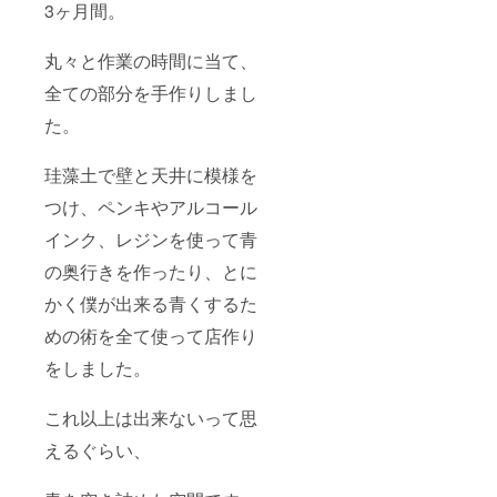
3ヶ月間。
お願い
しま
す。 植
丸々と作業の時間に当て、
物成分
を配合
全ての部分を手作りしまし
してい
る特性
た。
上、濁
りや沈
澱、変
珪藻土で壁と天井に模様を
色が生
つけ、ペンキやアルコール
じる可
能性が
インク、レジンを使って青
ありま
すか、
の奥行きを作ったり、とに
品質に
は問題
かく僕が出来る青くするた
ありま
せん。
めの術を全て使って店作り
をしました。
これ以上は出来ないって思
えるぐらい、