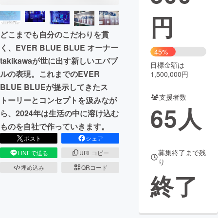
円
まちづくり・地域活性化
どこまでも自分のこだわりを貫
く、EVER BLUE BLUE オーナー
CAMPFIRE for Social Good
CAMPFIRE Creation
45%
takikawaが世に出す新しいエバブ
CAMPFIREふるさと納税
machi-ya
コミュニティ
目標金額は
ルの表現。これまでのEVER
1,500,000円
BLUE BLUEが提示してきたス
支援者数
トーリーとコンセプトを汲みなが
65
人
ら、2024年は生活の中に溶け込む
ものを自社で作っていきます。
ポスト
シェア
募集終了まで残
LINEで送る
URLコピー
り
埋め込み
QRコード
終了