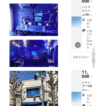
000
異常の
はなる
せん。
円
を濡ら
ある時
べく早
ハンド
した後
はご使
く使い
クリー
に適量
用をお
切りを
ム3本
をなじ
控えく
お願い
セット
ませて
ださ
しま
支援
ハンド
泡立て
い。 ま
す。 植
者：
クリー
て洗
た使用
5人
物成分
ムのお
い、そ
中に赤
を配合
お届
得な3本
の後十
みや腫
け予
してい
セット
分にす
定：
れ、痒
る特性
です！
2024
すいで
みや刺
上、濁
年06
【ご使
くださ
激等の
りや沈
こ
月
用方
い。
の
異常が
澱、変
リ
法】 手
【使用
タ
出た場
色が生
ー
に適量
上の注
ン
合は直
詳細を見る
じる可
を
を取
意事
選
ぐに使
能性が
択
り、な
項】 肌
す
用を中
ありま
る
じませ
に異常
止して
すか、
11,
て使っ
が生じ
くださ
品質に
てくだ
000
ないか
い。 異
は問題
円
さい。
よく注
常が残
ありま
シャン
【使用
意し、
る場合
せん。
プー3本
上の注
異常の
は皮フ
セット
意事
ある時
科医へ
お得な
項】 肌
はご使
相談し
支援
まとめ
に異常
用をお
てくだ
者：
買い
が生じ
控えく
2人
さい。
セット
ないか
ださ
お届