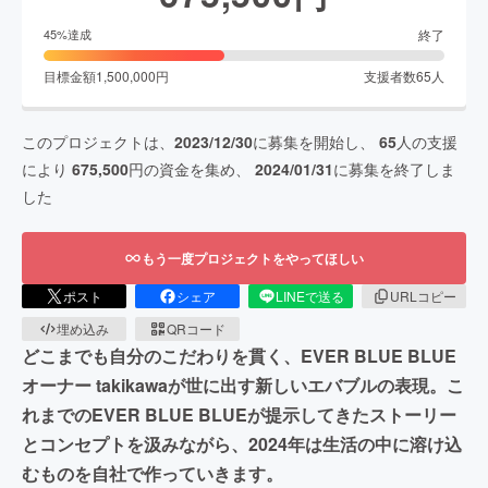
終了
45
%達成
目標金額
1,500,000
円
支援者数
65
人
このプロジェクトは、
2023/12/30
に募集を開始し、
65
人の支援
により
675,500
円の資金を集め、
2024/01/31
に募集を終了しま
した
もう一度プロジェクトをやってほしい
ポスト
シェア
LINEで送る
URLコピー
埋め込み
QRコード
どこまでも自分のこだわりを貫く、EVER BLUE BLUE
オーナー takikawaが世に出す新しいエバブルの表現。こ
れまでのEVER BLUE BLUEが提示してきたストーリー
とコンセプトを汲みながら、2024年は生活の中に溶け込
むものを自社で作っていきます。