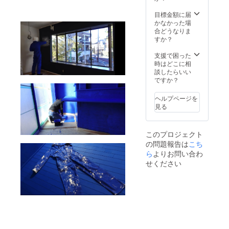
ださ
べく早
い。 ま
く使い
目標金額に届
た使用
切りを
かなかった場
中に赤
お願い
合どうなりま
みや腫
しま
すか？
れ、痒
す。 植
みや刺
物成分
支援で困った
激等の
を配合
時はどこに相
異常が
してい
談したらいい
出た場
る特性
ですか？
合は直
上、濁
ぐに使
りや沈
ヘルプページを
用を中
澱、変
見る
止して
色が生
くださ
じる可
い。 異
能性が
このプロジェクト
常が残
ありま
の問題報告は
こち
る場合
すか、
は皮フ
ら
よりお問い合わ
品質に
科医へ
は問題
せください
相談し
ありま
てくだ
せん。
さい。
開封後
はなる
べく早
く使い
切りを