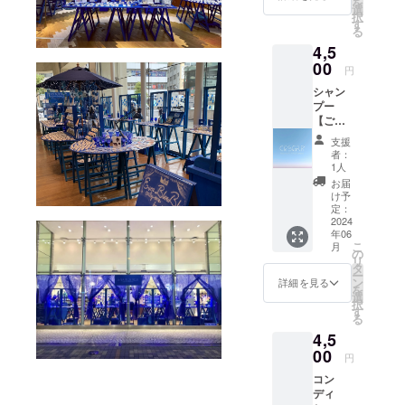
を
意事
選
択
項】 肌
す
る
に異常
4,5
が生じ
ないか
00
円
よく注
シャン
意し、
プー
異常の
【ご使
ある時
用方
はご使
支援
法】 髪
用をお
者：
全体を
控えく
1人
濡らし
ださ
お届
た後に
い。 ま
け予
適量を
た使用
定：
なじま
2024
中に赤
年06
せて泡
みや腫
こ
月
立てて
れ、痒
の
リ
洗い、
みや刺
タ
ー
その後
激等の
ン
詳細を見る
を
十分に
異常が
選
択
すすい
出た場
す
る
でくだ
合は直
4,5
さい。
ぐに使
【使用
00
用を中
円
上の注
止して
コン
意事
くださ
ディ
項】 肌
い。 異