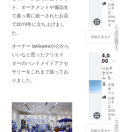
紙 こち
お届
ト、オーナメントや備品全
らは他
け予
の商品
定：
て真っ青に統一されたお店
を1点で
2024
年06
もご支
で2019年に立ち上げまし
こ
月
援頂い
の
リ
た方に
タ
た。
ー
お選び
ン
詳細を見る
を
頂ける
選
択
メ
オーナー takikawaが心から
す
る
ニュー
いいなと思ったクリエイ
4,0
となり
ます。
00
円
ターのハンドメイドアクセ
こちら
ハンド
のメ
サリーをこれまで扱ってお
クリー
ニュー
ム 【ご
単体で
りました。
使用方
はご支
支援
法】 手
援出来
者：
に適量
ません
11人
を取
ので、
お届
り、な
よろし
け予
じませ
くお願
定：
て使っ
2024
い致し
年06
てくだ
ます。
こ
月
さい。
の
リ
【使用
タ
ー
上の注
ン
詳細を見る