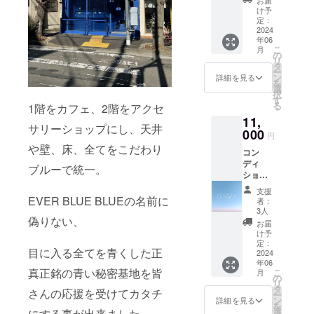
開封後
です！
よく注
い。 ま
け予
はなる
【ご使
意し、
定：
た使用
べく早
用方
2024
異常の
中に赤
く使い
年06
法】 髪
ある時
みや腫
切りを
こ
月
全体を
はご使
の
れ、痒
お願い
リ
濡らし
用をお
タ
みや刺
しま
ー
た後に
控えく
ン
激等の
詳細を見る
す。 植
を
適量を
ださ
選
異常が
物成分
択
なじま
い。 ま
す
出た場
を配合
る
1階をカフェ、2階をアクセ
せて泡
た使用
合は直
してい
11,
立てて
中に赤
ぐに使
る特性
サリーショップにし、天井
洗い、
000
みや腫
用を中
上、濁
円
その後
れ、痒
止して
りや沈
や壁、床、全てをこだわり
コン
十分に
みや刺
くださ
澱、変
ディ
すすい
激等の
い。 異
ブルーで統一。
色が生
ショ
でくだ
異常が
常が残
じる可
ナー3本
さい。
出た場
る場合
能性が
支援
セット
【使用
EVER BLUE BLUEの名前に
合は直
は皮フ
者：
ありま
コン
上の注
ぐに使
3人
科医へ
すか、
ディ
偽りない、
意事
用を中
相談し
お届
品質に
ショ
項】 肌
止して
け予
てくだ
は問題
ナーの
に異常
定：
くださ
さい。
ありま
目に入る全てを青くした正
お得な3
2024
が生じ
い。 異
開封後
せん。
年06
本セッ
ないか
常が残
はなる
真正銘の青い秘密基地を皆
こ
月
トで
よく注
の
る場合
べく早
リ
す！
意し、
タ
は皮フ
く使い
さんの応援を受けてカタチ
ー
【ご使
異常の
ン
科医へ
詳細を見る
切りを
を
用方
ある時
選
相談し
にする事が出来ました。
お願い