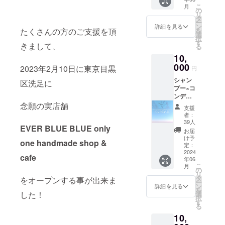
プー・
ある時
は皮フ
は問題
こ
月
コン
はご使
の
科医へ
ありま
リ
ディ
用をお
タ
相談し
せん。
ー
ショ
控えく
ン
てくだ
詳細を見る
を
たくさんの方のご支援を頂
ナーは
ださ
選
さい。
択
髪全体
い。 ま
す
開封後
きまして、
る
を濡ら
た使用
はなる
10,
した後
中に赤
べく早
に適量
000
みや腫
く使い
2023年2月10日に東京目黒
円
をなじ
れ、痒
切りを
シャン
ませて
みや刺
区洗足に
お願い
プー×コ
泡立て
激等の
しま
ンディ
て洗
異常が
す。 植
ショ
念願の実店舗
い、そ
出た場
物成分
支援
ナー×ハ
の後十
合は直
を配合
者：
ンドク
分にす
ぐに使
39人
してい
EVER BLUE BLUE only
リー
すいで
用を中
る特性
お届
ム 3点
くださ
止して
け予
上、濁
one handmade shop &
セット
い。
定：
くださ
りや沈
【ご使
2024
【使用
い。 異
澱、変
cafe
年06
用方
上の注
常が残
色が生
こ
月
法】
意事
の
る場合
じる可
リ
シャン
項】 肌
タ
は皮フ
をオープンする事が出来ま
能性が
ー
プー・
に異常
ン
科医へ
詳細を見る
ありま
を
コン
が生じ
した！
選
相談し
すか、
択
ディ
ないか
す
てくだ
品質に
る
ショ
よく注
さい。
は問題
10,
ナーは
意し、
開封後
ありま
髪全体