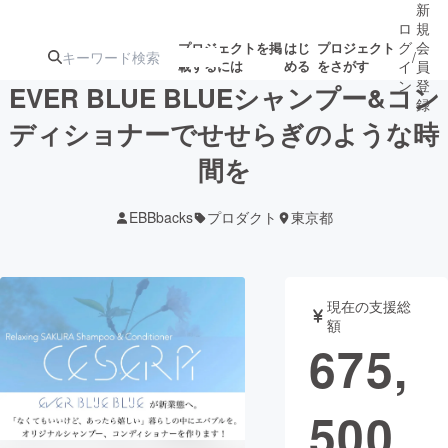
新
ロ
規
グ
会
プロジェクトを掲
はじ
プロジェクト
/
載するには
める
をさがす
イ
員
ン
登
EVER BLUE BLUEシャンプー&コン
録
ディショナーでせせらぎのような時
間を
人気のプロ
注目のリ
注目の新着プロ
募集終了が近いプ
もうすぐ公開
ジェクト
ターン
ジェクト
ロジェクト
されます
EBBbacks
プロダクト
東京都
アート・写真
音楽
現在の支援総
テクノロジー・ガジェット
ゲーム・サ
額
675,
映像・映画
書籍・雑誌
500
ビジネス・起業
チャレンジ