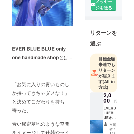
メッセー
ジを送る
リターンを
選ぶ
EVER BLUE BLUE only
one handmade shop
とは...
目標金額
未達でも
リターン
が届きま
す
(All-in
「お気に入りの青いものし
方式)
か持ってきちゃダメな！」
2,0
00
と決めてこだわりを持ち
円
EVERB
寄った、
LUEBL
UEオー
ナーよ
青い秘密基地のような空間
支援
り感謝
者：
をイメージして什器やライ
のお手
17人