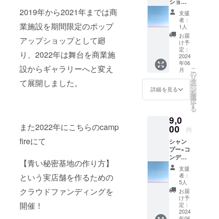
ショ
に異常
常が残
ナー
が生じ
2019年から2021年までは商
る場合
支援
【ご使
ないか
は皮フ
者：
用方
業施設を期間限定のポップ
よく注
科医へ
1人
法】 髪
意し、
相談し
お届
アップショップとして廻
全体を
異常の
てくだ
け予
濡らし
ある時
定：
さい。
り、2022年は舞台を商業施
た後に
2024
はご使
開封後
年06
適量を
用をお
はなる
設からギャラリーへと変え
こ
月
なじま
控えく
の
べく早
リ
せて泡
ださ
タ
く使い
て展開しました。
ー
立てて
い。 ま
ン
切りを
詳細を見る
を
洗い、
た使用
選
お願い
択
その後
中に赤
す
しま
る
十分に
みや腫
す。 植
9,0
すすい
れ、痒
物成分
また2022年にこちらのcamp
でくだ
00
みや刺
を配合
円
さい。
激等の
してい
fireにて
シャン
【使用
異常が
る特性
プー×コ
上の注
出た場
上、濁
ンディ
意事
合は直
りや沈
【青い秘密基地の作り方】
ショ
項】 肌
ぐに使
澱、変
支援
ナー
に異常
用を中
色が生
者：
という
実店舗を作るための
セット
が生じ
止して
5人
じる可
【ご使
ないか
くださ
クラウドファンディングを
能性が
お届
用方
よく注
い。 異
け予
ありま
法】
開催！
意し、
定：
常が残
すか、
シャン
2024
異常の
る場合
品質に
年06