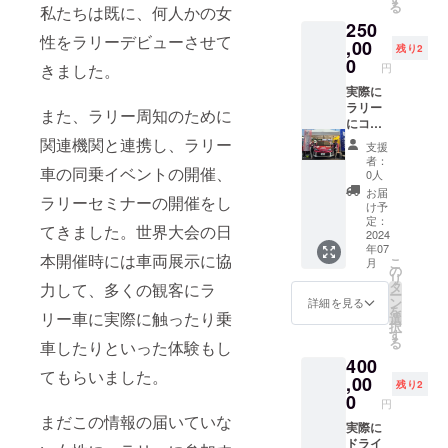
る
私たちは既に、何人かの女
250
性をラリーデビューさせて
,00
残り2
0
円
きました。
実際に
ラリー
また、ラリー周知のために
にコド
ライ
関連機関と連携し、ラリー
支援
バーと
者：
して参
車の同乗イベントの開催、
0人
戦して
お届
ラリーセミナーの開催をし
いただ
け予
きます
定：
てきました。世界大会の日
ベテラ
2024
年07
ンドラ
本開催時には車両展示に協
こ
月
イバー
の
リ
が同乗
タ
力して、多くの観客にラ
ー
してサ
ン
詳細を見る
を
ポート
リー車に実際に触ったり乗
選
択
します
す
る
車したりといった体験もし
※普通免
400
許AT限
てもらいました。
定不可
,00
残り2
「有効
0
円
期限
まだこの情報の届いていな
2024年
実際に
12月(要
ドライ