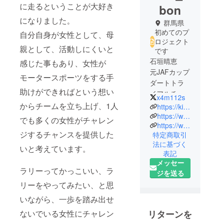
に走るということが大好き
bon
になりました。
群馬県
初めてのプ
自分自身が女性として、母
ロジェクト
親として、活動しにくいと
です
石垣晴恵
感じた事もあり、女性が
元JAFカップ
モータースポーツをする手
ダートトラ
助けができればという想い
イアルチャ
x4m112s
ンピオン
からチームを立ち上げ、1人
https://kireidokoro.info/
ダートトラ
https://www.facebook.com/RT.Kireidokoro
でも多くの女性がチャレン
https://www.instagram.com/harue.ishigaki/?hl=ja
イアルから
ジするチャンスを提供した
特定商取引
ラリーへ転
法に基づく
向し、ドラ
いと考えています。
表記
イバー・コ
メッセー
ドライ
ラリーってかっこいい、ラ
ジを送る
バー、ラ
リーをやってみたい、と思
リーチャレ
いながら、一歩を踏み出せ
ンジ・全日
本と経験を
リターンを
ないでいる女性にチャレン