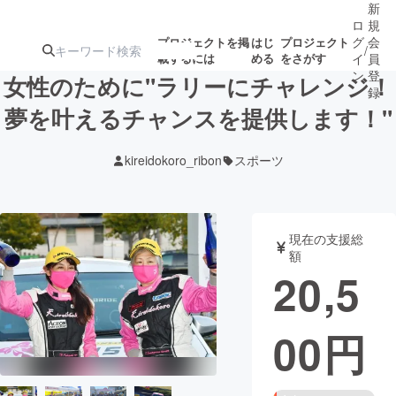
新
ロ
規
グ
会
プロジェクトを掲
はじ
プロジェクト
/
載するには
める
をさがす
イ
員
ン
登
女性のために"ラリーにチャレンジ！
録
夢を叶えるチャンスを提供します！"
人気のプロ
注目のリ
注目の新着プロ
募集終了が近いプ
もうすぐ公開
kireidokoro_ribon
スポーツ
ジェクト
ターン
ジェクト
ロジェクト
されます
アート・写真
音楽
現在の支援総
額
20,5
テクノロジー・ガジェット
ゲーム・サ
00
円
映像・映画
書籍・雑誌
ビジネス・起業
チャレンジ