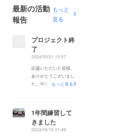
最新の活動
もっと
報告
見る
プロジェクト終
了
2024/05/21 10:57
応援いただいた皆様、
ありがとうございまし
た。今回はSUCCESS
もっと見る
できずに終了しました
が私たちの活動は今後
も続きます。1人でも
1年間練習して
多くの方にチャレンジ
きました
してもらえるように今
2024/05/16 01:49
後も頑張っていきま
す。アメブロで情報発