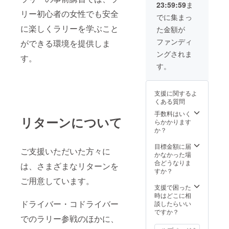
23:59:59
ま
メール
リー初心者の女性でも安全
にてご
でに集まっ
連絡さ
に楽しくラリーを学ぶこと
た金額が
せてい
ただき
ファンディ
ができる環境を提供しま
ます
ングされま
す。
す。
支援に関するよ
くある質問
手数料はいく
リターンについて
らかかります
か？
目標金額に届
ご支援いただいた方々に
かなかった場
合どうなりま
は、さまざまなリターンを
すか？
ご用意しています。
支援で困った
時はどこに相
ドライバー・コドライバー
談したらいい
ですか？
でのラリー参戦のほかに、