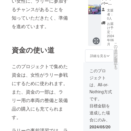
い女性に、ラリーに参加す
相談)」
バーと
日時の
してラ
るチャンスがあることを
支援
調整は
リーに
者：
知っていただきたく、準備
プロ
参戦し
0人
ジェク
ていた
お届
を進めています。
ト終了
だきま
け予
後に
す。 ベ
定：
メール
テラン
2024
年06
にてご
コドラ
こ
月
連絡さ
イバー
の
資金の使い道
リ
せてい
が同乗
タ
ー
ただき
してサ
ン
詳細を見る
を
ます
ポート
選
択
します
す
このプロジェクトで集めた
る
※普通免
このプロ
許AT限
資金は、女性がラリー参戦
ジェクト
定不可
にするために使われます。
「有効
は、All-or-
期限
また、資金の一部は、ラ
Nothing方式
2024年
12月(要
です。
リー用の車両の整備と装備
相談)」
目標金額を
日時の
品の購入にも充てられま
調整は
達成した場
プロ
す。
合にのみ、
ジェク
ト終了
2024/05/20
後に
ラリーの事前講習では、ラ