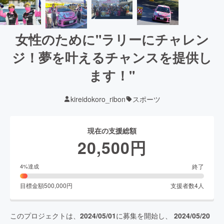
女性のために"ラリーにチャレン
ジ！夢を叶えるチャンスを提供し
ます！"
kireidokoro_ribon
スポーツ
現在の支援総額
20,500
円
終了
4
%達成
目標金額
500,000
円
支援者数
4
人
このプロジェクトは、
2024/05/01
に募集を開始し、
2024/05/20