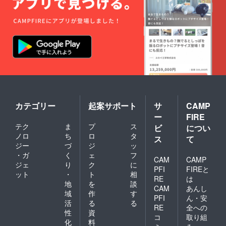
カテゴリー
起案サポート
サ
CAMP
ー
FIRE
テク
ま
プ
ス
ビ
につい
ノロ
ち
ロ
タ
ス
て
ジー
づ
ジ
ッ
・ガ
く
ェ
フ
CAM
CAMP
ジェ
り
ク
に
PFI
FIREと
ット
・
ト
相
RE
は
地
を
談
CAM
あんし
域
作
す
PFI
ん・安
活
る
る
RE
全への
性
資
コ
取り組
化
料