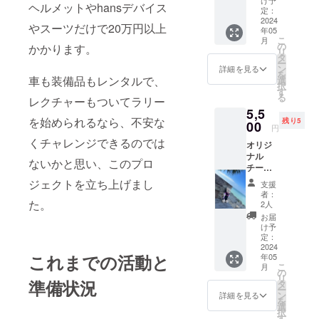
ヘルメットやhansデバイス
定：
2024
やスーツだけで20万円以上
年05
こ
月
の
かかります。
リ
タ
ー
ン
詳細を見る
を
車も装備品もレンタルで、
選
択
す
る
レクチャーもついてラリー
5,5
を始められるなら、不安な
残り5
00
円
くチャレンジできるのでは
オリジ
ナル
ないかと思い、このプロ
チーム
応援ベ
ジェクトを立ち上げまし
支援
ア
者：
た。
2人
お届
け予
定：
2024
これまでの活動と
年05
こ
月
の
リ
準備状況
タ
ー
ン
詳細を見る
を
選
択
す