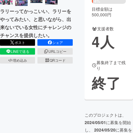
4%
目標金額は
ラリーってかっこいい、ラリーを
まちづくり・地域活性化
500,000円
やってみたい、と思いながら、出
来ないでいる女性にチャレンジの
支援者数
CAMPFIRE for Social Good
CAMPFIRE Creation
4
人
チャンスを提供したい。
CAMPFIREふるさと納税
machi-ya
コミュニティ
ポスト
シェア
LINEで送る
URLコピー
埋め込み
QRコード
募集終了まで残
り
終了
このプロジェクトは、
2024/05/01
に募集を開始
し、
2024/05/20
に募集を