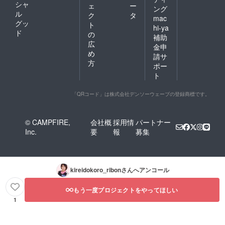
シャ
ェ
ー
ング
ル
ク
タ
mac
グッ
ト
hi-ya
ド
の
補助
広
金申
め
請サ
方
ポー
ト
「QRコード」は株式会社デンソーウェーブの登録商標です。
© CAMPFIRE,
会社概
採用情
パートナー
Inc.
要
報
募集
kireidokoro_ribon
さんへアンコール
もう一度プロジェクトをやってほしい
1