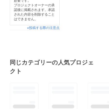
必要です。
できました私達は次に
徐々に順位を上げてき
プロジェクトオーナーの承
チャレンジするドライ
認後に掲載されます。承認
てたのにーでも、ゴー
バーを待っています若
された内容を削除すること
ルするって大事次もが
はできません。
い子だけではなくて子
んばれるから写真は
育ての終った人生
※投稿する際の注意点
揃ってエントリーのル
Episode2も大歓迎です
イあみ姉妹さ、次にが
一緒にやってみましょ
んばってみたい女子は
う(⁠灬⁠º⁠‿⁠º⁠灬⁠)⁠♡
いませんか？
同じカテゴリーの人気プロジェ
クト