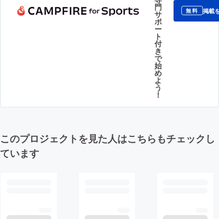
門
掲載
無料
サ
ポ
ー
ト
付
き
で
始
め
よ
う
！
このプロジェクトを見た人はこちらもチェックし
ています