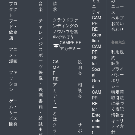
ミュ
み
プロ
音
請
ニ
ニュー
ダク
楽
求
ティ
ス
ト
CAM
ヘルプ
クラウドファ
フー
チ
PFI
お問い
ンディングの
ド・
ャ
RE
合わせ
ノウハウを無
飲食
レ
Crea
料で学ぼう
店
ン
tion
各種規定
CAMPFIRE
ジ
CAM
アカデミー
アニ
ス
利用規
PFI
メ・
ポ
約
RE
漫画
ー
CA
説
細則
for
ツ
MP
明
プライ
Soci
ファ
映
FI
会
バシー
al
ッ
像
RE
・
ポリ
Goo
ショ
・
ア
相
シー
d
ン
映
カ
談
特定商
CAM
画
デ
会
取引法
PFI
ゲー
書
ミ
に基づ
RE
ム・
籍
ー
く表記
for
サー
・
と
情報セ
Ente
ビス
雑
は
キュリ
rtain
開発
誌
ク
サ
ティ方
men
出
ラ
ポ
針
t
版