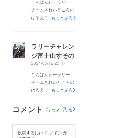
こんばんわーラリー
信していますので「ラ
チームきれいどころの
リー屋さんになっ
はるえでーす(^O^)v
もっと見る
ちゃった?」
ちょっと日が過ぎてし
https://ameblo.jp/x4m
まいましたがラリー
112/引き続き応援をよ
チャレンジ富士山すそ
ラリーチャレン
ろしくお願いします。
の無事に完走しました
ジ富士山すその
1年まえの初ラリーで
2024/05/12 23:47
リタイヤしてしまった
るいちゃん自信をなく
こんばんわーラリー
してなかなかチャレン
チームきれいどころの
ジすることが出来ませ
はるえでーす(^O^)vラ
もっと見る
んでしたがよーやくリ
リチャレ富士山すその
ベンジを果たしました
レンタルカーりぼん号
コメント
もっと見る
これで次のステップに
でエントリーのルイ
進めますね1年間、走
ちゃん10台中7位で走
行練習はもちろんベー
り切りました最初は
投稿するには
ログイン
が
スノートの練習も積ん
マージン取りまくり