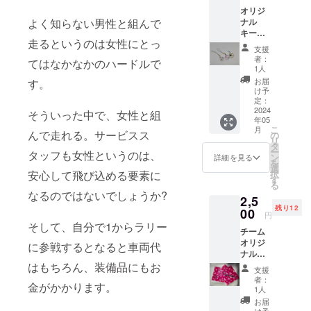
オリジ
ができれば
ナル
よく知らない男性と組んで
という想い
キーホ
走るというのは女性にとっ
ルダー
からこの
支援
サン
者：
チームを立
てはなかなかのハードルで
キュー
1人
ち上げ、1人
レター
お届
す。
でも多くの
け予
定：
女性が、観
2024
そういった中で、女性と組
年05
る側からや
こ
月
んで走れる。サービスス
の
る側になれ
リ
タ
ればと活動
ー
タッフも女性というのは、
ン
詳細を見る
を
していま
選
択
安心して飛び込める要素に
す
す。
る
なるのではないでしょうか?
2,5
残り12
00
円
そして、自分で1からラリー
チーム
オリジ
に参戦するとなると車両代
ナルハ
ンドタ
はもちろん、装備品にもお
支援
オル サ
者：
金がかかります。
ン
1人
キュー
お届
レター
け予