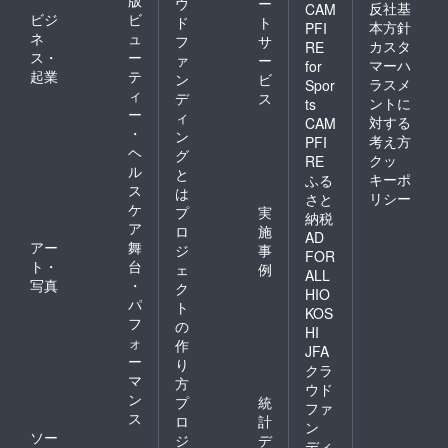
ウ
ー
反社基
CAM
ビジ
ビ
ド
ト
本方針
PFI
ネ
ュ
フ
サ
カスタ
RE
ス・
ー
ァ
ー
マーハ
for
起業
テ
ン
ビ
ラスメ
Spor
ィ
デ
ス
ントに
ts
ー
ィ
対する
CAM
・
ン
考え方
PFI
ヘ
グ
クッ
RE
ル
と
キーポ
ふる
ス
は
リシー
さと
ケ
プ
実
納税
ア
ロ
施
AD
アー
舞
ジ
事
FOR
ト・
台
ェ
例
ALL
写真
・
ク
HIO
パ
ト
KOS
フ
の
HI
ォ
作
JFA
ー
り
クラ
マ
方
ウド
ン
プ
統
ファ
ス
ロ
計
ン
ソー
ジ
デ
ディ