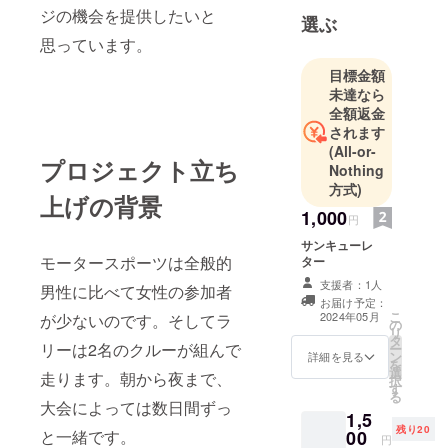
積んできま
ジの機会を提供したいと
選ぶ
した。
思っています。
ラリーを
やってみ
目標金額
未達なら
て、ドライ
全額返金
バーとコド
されます
ライバーで
(All-or-
一緒に走る
プロジェクト立ち
Nothing
ということ
方式)
上げの背景
に目覚めま
1,000
円
した。
サンキューレ
自分自身が
モータースポーツは全般的
ター
女性とし
支援者：1人
男性に比べて女性の参加者
て、母親と
お届け予定：
して、活動
こ
2024年05月
が少ないのです。そしてラ
の
リ
しにくいと
タ
リーは2名のクルーが組んで
ー
ン
詳細を見る
感じた事も
を
選
走ります。朝から夜まで、
あり、女性
択
す
る
がモーター
大会によっては数日間ずっ
1,5
スポーツを
残り20
00
と一緒です。
円
する手助け