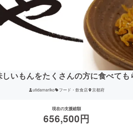
味しいもんをたくさんの方に食べても
utidamariko
フード・飲食店
京都府
現在の支援総額
656,500
円