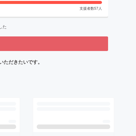
支援者数
57
人
した
いただきたいです。