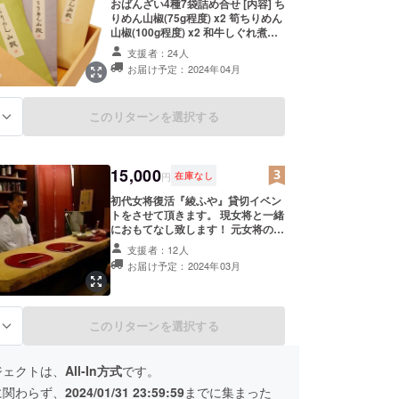
おばんざい4種7袋詰め合せ [内容] ち
りめん山椒(75g程度) x2 筍ちりめん
山椒(100g程度) x2 和牛しぐれ煮
(100g程度) x2 湯葉しぐれ煮(100g程
支援者：24人
度) x1 消費期限、原材料及び添加物
お届け予定：2024年04月
等の食品表示はお届け商品のラベル
に表記されます。 商品開封前には必
ずお届けのリターンに貼付されたラ
このリターンを選択する
る
ベルや注意書きをご確認ください。
15,000
円
在庫なし
初代女将復活『綾ふや』貸切イベン
トをさせて頂きます。 現女将と一緒
におもてなし致します！ 元女将の手
料理のコースとそれに合わせたお酒
支援者：12人
を提供致します。 3月16日（土）
お届け予定：2024年03月
18:00~ を予定しております。 [お願
い] 備考欄にアレルギー情報を記載
ください。 [場所] 〒600-8052 京都
府京都市下京区 綾小路通麩屋町西入
このリターンを選択する
る
塩屋町54−1 [注意] 現地までの交通
費は自己負担となります。
ジェクトは、
All-In方式
です。
に関わらず、
2024/01/31 23:59:59
までに集まった