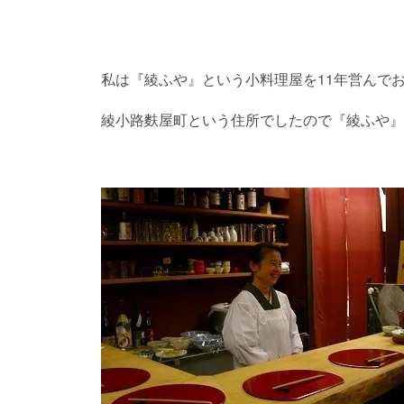
私は『綾ふや』という小料理屋を11年営んで
綾小路麩屋町という住所でしたので『綾ふや』