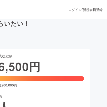
ログイン
/
新規会員登録
らいたい！
うすぐ公開されます
支援総額
プロダクト
6,500
円
ファッション
スポーツ
00,000円
数
ア
ソーシャルグッド
人