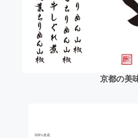
京都の美
328
%達成