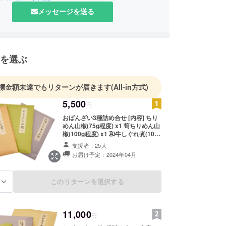
メッセージを送る
を選ぶ
標金額未達でもリターンが届きます
(All-in方式)
5,500
円
おばんざい3種詰め合せ [内容] ちり
めん山椒(75g程度) x1 筍ちりめん山
椒(100g程度) x1 和牛しぐれ煮(100g
程度) x1 消費期限、原材料及び添加
支援者：25人
物等の食品表示はお届け商品のラベ
お届け予定：2024年04月
ルに表記されます。 商品開封前には
必ずお届けのリターンに貼付された
ラベルや注意書きをご確認くださ
このリターンを選択する
る
い。
11,000
円