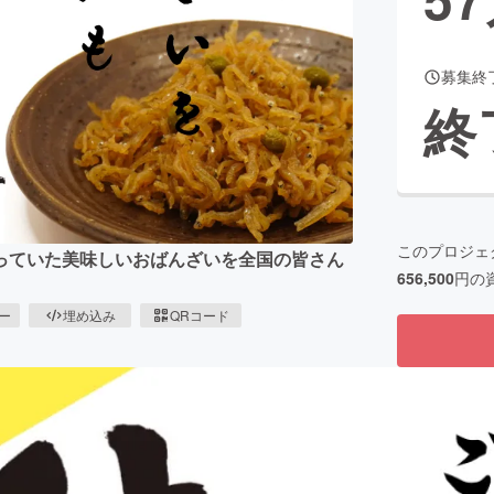
募集終
CAMPFIRE for Social Good
CAMPFIRE Creation
終
CAMPFIREふるさと納税
machi-ya
コミュニティ
このプロジェ
っていた美味しいおばんざいを全国の皆さん
656,500
円の
ピー
埋め込み
QRコード