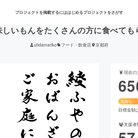
プロジェクトを掲載するには
はじめる
プロジェクトをさがす
味しいもんをたくさんの方に食べても
utidamariko
フード・飲食店
京都府
注目のリターン
注目の新着プロジェクト
募集終了が近いプロジェクト
も
現在の
音楽
舞台・パフォーマンス
65
ゲーム・サービス開発
フード・飲食店
328%
書籍・雑誌出版
アニメ・漫画
目標金額は2
支援者
チャレンジ
ビューティー・ヘルスケ
57