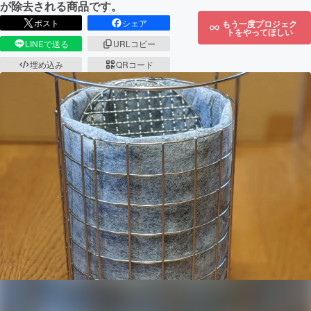
が除去される商品です。
ポスト
シェア
もう一度プロジェク
トをやってほしい
LINEで送る
URLコピー
埋め込み
QRコード