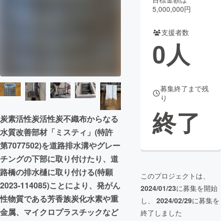
5,000,000円
まちづくり・地域活性化
支援者数
0
人
CAMPFIRE for Social Good
CAMPFIRE Creation
CAMPFIREふるさと納税
machi-ya
コミュニティ
募集終了まで残
り
終了
炭素活性炭活性炭不織布からなる
水質改善部材「ミスティ」(特許
第7077502)を道路排水溝やグレー
チングの下部に取り付けたり、道
路橋の排水樋に取り付ける(特願
このプロジェクトは、
2023-114085)ことにより、発がん
2024/01/23
に募集を開始
性物質である芳香族炭化水素や重
し、
2024/02/29
に募集を
金属、マイクロプラスチックなど
終了しました