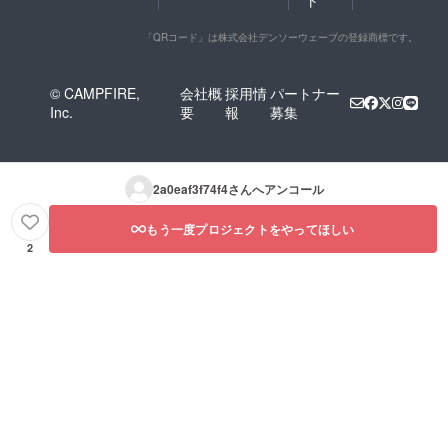
ト
「QRコード」は株式会社デンソーウェーブの登録商標です。
© CAMPFIRE,
会社概
採用情
パートナー
Inc.
要
報
募集
2a0eaf3f74f4
さんへアンコール
もう一度プロジェクトをやってほしい
2