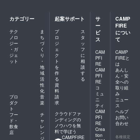
カテゴリー
起案サポート
サ
CAMP
ー
FIRE
テク
ま
プ
ス
ビ
につい
ノロ
ち
ロ
タ
ス
て
ジー
づ
ジ
ッ
・ガ
く
ェ
フ
CAM
CAMP
ジェ
り
ク
に
PFI
FIREと
ット
・
ト
相
RE
は
地
を
談
CAM
あんし
域
作
す
PFI
ん・安
活
る
る
RE
全への
性
資
コ
取り組
化
料
ミュ
み
プロ
音
請
ニ
ニュー
ダク
楽
求
ティ
ス
ト
CAM
ヘルプ
クラウドファ
フー
チ
PFI
お問い
ンディングの
ド・
ャ
RE
合わせ
ノウハウを無
飲食
レ
Crea
料で学ぼう
店
ン
tion
各種規定
CAMPFIRE
ジ