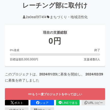
レーチング部に取付け
2a0eaf3f74f4
まちづくり・地域活性化
現在の支援総額
0
円
終了
0
%達成
目標金額
5,000,000
円
支援者数
0
人
このプロジェクトは、
2024/01/23
に募集を開始し、
2024/02/29
に募集を終了しました
もう一度プロジェクトをやってほしい
ポスト
シェア
LINEで送る
URLコピー
埋め込み
QRコード