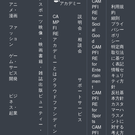
CAM
アカデミー
アニ
ス
利用規
PFI
メ・
ポ
約
RE
漫画
ー
CA
説
細則
for
ツ
MP
明
プライ
Soci
ファ
映
FI
会
バシー
al
ッ
像
RE
・
ポリ
Goo
ショ
・
ア
相
シー
d
ン
映
カ
談
特定商
CAM
画
デ
会
取引法
PFI
ゲー
書
ミ
に基づ
RE
ム・
籍
ー
く表記
for
サー
・
と
情報セ
Ente
ビス
雑
は
キュリ
rtain
開発
誌
ク
サ
ティ方
men
出
ラ
ポ
針
t
版
ウ
ー
反社基
CAM
ビジ
ビ
ド
ト
本方針
PFI
ネ
ュ
フ
サ
カスタ
RE
ス・
ー
ァ
ー
マーハ
for
起業
テ
ン
ビ
ラスメ
Spor
ィ
デ
ス
ントに
ts
ー
ィ
対する
CAM
・
ン
考え方
PFI