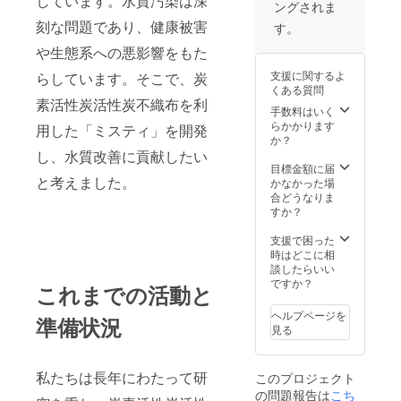
しています。水質汚染は深
ングされま
刻な問題であり、健康被害
す。
や生態系への悪影響をもた
支援に関するよ
らしています。そこで、炭
くある質問
素活性炭活性炭不織布を利
手数料はいく
らかかります
用した「ミスティ」を開発
か？
し、水質改善に貢献したい
目標金額に届
と考えました。
かなかった場
合どうなりま
すか？
支援で困った
時はどこに相
談したらいい
ですか？
これまでの活動と
ヘルプページを
準備状況
見る
私たちは長年にわたって研
このプロジェクト
の問題報告は
こち