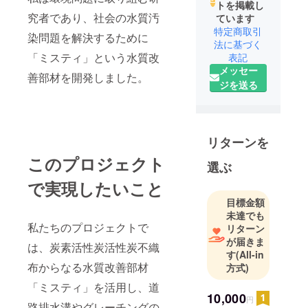
トを掲載し
究者であり、社会の水質汚
ています
特定商取引
染問題を解決するために
法に基づく
「ミスティ」という水質改
表記
メッセー
善部材を開発しました。
ジを送る
リターンを
このプロジェクト
選ぶ
で実現したいこと
目標金額
未達でも
私たちのプロジェクトで
リターン
が届きま
は、炭素活性炭活性炭不織
す
(All-in
布からなる水質改善部材
方式)
「ミスティ」を活用し、道
10,000
円
路排水溝やグレーチングの