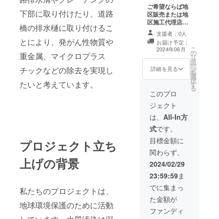
ご希望ならば地
下部に取り付けたり、道路
区販売または地
区施工代理店に
橋の排水樋に取り付けるこ
認定いたしま
支援者：0人
す。 また、10万
とにより、発がん性物質や
お届け予定：
円以上の場合は
こ
2024年06月
の
静岡県焼津市か
重金属、マイクロプラス
リ
タ
ら南マグロの
ー
ン
チックなどの除去を実現し
セットをお送り
詳細を見る
を
選
します。 10万円
択
たいと考えています。
す
以下の場合は
る
10%相当額の京
このプロ
都のお菓子をお
ジェクト
送り致します。
「原材料及び添
は、
All-In方
加物等の食品表
式
です。
示はお届け商品
のラベルに表記
目標金額に
プロジェクト立ち
されます。 商品
関わらず、
開封前には必ず
上げの背景
お届けのリター
2024/02/29
ンに貼付された
23:59:59
ま
ラベルや注意書
きをご確認くだ
でに集まっ
私たちのプロジェクトは、
さい。」
た金額が
地球環境保護のために活動
ファンディ