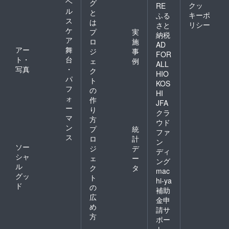
ヘ
グ
クッ
RE
ル
と
キーポ
ふる
ス
は
リシー
さと
ケ
プ
実
納税
ア
ロ
施
AD
アー
舞
ジ
事
FOR
ト・
台
ェ
例
ALL
写真
・
ク
HIO
パ
ト
KOS
フ
の
HI
ォ
作
JFA
ー
り
クラ
マ
方
ウド
ン
プ
統
ファ
ス
ロ
計
ン
ソー
ジ
デ
ディ
シャ
ェ
ー
ング
ル
ク
タ
mac
グッ
ト
hi-ya
ド
の
補助
広
金申
め
請サ
方
ポー