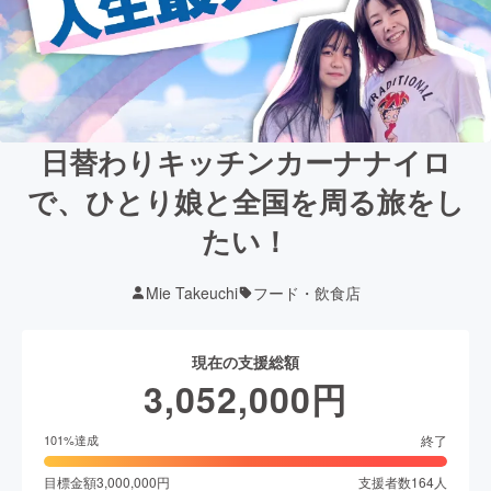
日替わりキッチンカーナナイロ
で、ひとり娘と全国を周る旅をし
たい！
Mie Takeuchi
フード・飲食店
現在の支援総額
3,052,000
円
終了
101
%達成
目標金額
3,000,000
円
支援者数
164
人