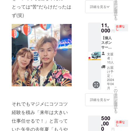
パ）】
みのお
タ
ズ：名
きまう
ナチュ
リシ
ー
まいも
物産展
とっては"苦"だらけだったは
値段で
ン
刺サイ
詳細を見る
ようお
ラル
ン、乳
を
を含む)
商品か
す。 ※
選
ズ ・掲
願いい
チーズ
化剤、
択
消費期
ず(笑)
ら、ビ
仕入れ
す
載期
たしま
(オース
膨張
る
限：
アード
の状況
間：
す。 ※
トラ リ
剤、酢
パッ
11,
パパの
によっ
キッチ
クール
ア製
在庫な
酸Na、
ケージ
店頭で
000
て内容
し
ンカー
便でお
円
造)、 全
メタリ
に記載
は販売
変更の
が壊れ
届けい
卵、麦
ン酸
保存方
【個人
してい
可能性
るまで
たしま
芽糖、
Na、香
法：冷
スポン
ない限
がござ
※ニック
す。時
砂糖、
料、乳
暗所に
サー】
定チー
います
ネーム
間指定
小麦
酸Ca、
て保存
キッチ
ズケー
のでご
での掲
ご希望
支援
粉、
カロチ
製造
ンカー
キなど
了承く
載も可
者：
の場合
マーガ
ノイド
者：日
ナナイ
を詰め
ださ
10人
能で
は、備
リン、
色素、
進堂 松
ロの個
合わせ
い。そ
す。 ※
お届
考欄に
植物油
(一部に
島店 藤
人スポ
てお届
の場合
け予
掲載す
ご記入
脂、還
乳成
田浩太
ンサー
けいた
定：
は、お
るお名
くださ
元水あ
分・小
郎 090-
になれ
2024
しま
知らせ
前は備
い。
め、レ
麦・
7858-
年04
る権利
す。 ■
を入れ
考欄に
（午前
モン果
こ
卵・大
月
7011 宮
です。
内容 ・
の
させて
必ずご
中、14-
汁、砂
リ
豆を含
城県松
好評に
店頭販
タ
いただ
記入く
16時、
糖・異
ー
む) 内容
島町松
より追
売して
ン
きま
詳細を見る
ださ
16-18
性化液
を
量：1個
島字町
それでもマジメにコツコツ
加いた
いない
選
す。食
い。
時、18-
糖／グ
択
賞味期
内
しまし
ビアー
す
品表示
20時、
リシ
る
限：
経験を積み「来年は大きい
112022
た！
ドパパ
等は
19-21
ン、乳
パッ
-355-
500
キッチ
の限定
パッ
時） ＝
仕事任せるで！」と言って
化剤、
ケージ
8335 熊
ンカー
,00
チーズ
在庫な
ケージ
食品表
膨張
に記載
し
本いき
の運転
ケーキ
0
を必ず
いた矢先の去年夏「もうや
示＝ 品
円
剤、酢
保存方
なり団