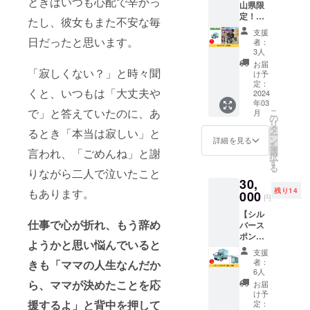
ときはいつも心配で辛かっ
山県限
キッチ
パパの
定！＝
ンカー
リング
たし、彼女もまた不安な毎
【1日
の運転
ケーキ
支援
キッチ
席左右
日だったと思います。
２種 ※
者：
ンカー
ドア部
送料込
3人
職業体
分にあ
みのお
お届
験】
「寂しくない？」と時々聞
なたの
値段で
け予
キッチ
お名前
定：
す。 ※
くと、いつもは「大丈夫や
ンカー
2024
を掲載
仕入れ
年03
ナナイ
いたし
の状況
で」と答えていたのに、あ
こ
月
ロで、
ます。
の
によっ
リ
キッチ
みなさ
タ
て内容
るとき「本当は寂しい」と
ー
ンカー
まのお
ン
変更の
詳細を見る
を
の営業1
名前で
選
可能性
言われ、「ごめんね」と謝
択
日体験
いっぱ
す
がござ
る
をして
りながら二人で泣いたこと
いのパ
います
30,
みませ
ワーあ
のでご
残り14
もあります。
んか？
000
ふれる
了承く
円
イベン
キッチ
ださ
【シル
トの楽
ンカー
い。そ
仕事で心が折れ、もう辞め
バース
しい雰
にした
の場合
ポン
囲気を
いと
は、お
ようかと思い悩んでいると
サー】
ぜひ一
思って
知らせ
支援
キッチ
度体験
いま
を入れ
者：
きも「ママの人生なんだか
ンカー
してみ
す。 ぜ
6人
させて
ナナイ
てくだ
ひあな
ら、ママが決めたことを応
いただ
お届
ロのシ
さい！
たのお
け予
きま
ルバー
援するよ」と背中を押して
小学生
定：
名前を
す。食