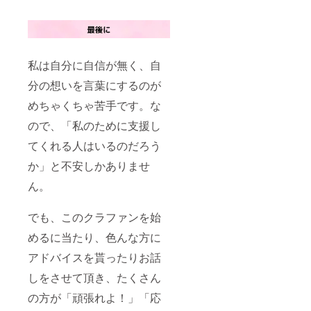
レン
砂糖、
ラベル
ジ、く
食塩、
や注意
るみ、
≪くる
書きを
ゼラチ
み≫さ
ご確認
ン、
つま芋
くださ
アーモ
(九州
私は自分に自信が無く、自
い。
ンドを
産)、小
含む製
分の想いを言葉にするのが
麦粉、
品を製
小豆あ
造して
めちゃくちゃ苦手です。な
ん(砂
いま
糖、小
ので、「私のために支援し
す。 ・
豆、還
高温で
元麦芽
てくれる人はいるのだろう
保存す
糖水
ると油
飴、食
か」と不安しかありませ
脂分が
塩）、
染み出
ん。
もち
る場合
粉、砂
がござ
糖、く
います
でも、このクラファンを始
るみ、
が、品
食塩／
めるに当たり、色んな方に
質には
クチナ
問題ご
シ色素
アドバイスを貰ったりお話
ざいま
消費期
せん。
限：
しをさせて頂き、たくさん
・賞味
パッ
期限は
ケージ
の方が「頑張れよ！」「応
未開封
に記載