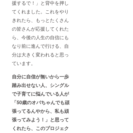
で保存
援するで！」と背中を押し
保存方
した場
法：直
合の期
てくれました。これをやり
射日
限で
光、高
きれたら、もっとたくさん
す。 ・
温多湿
開封後
を避け
の皆さんが応援してくれた
はお早
てくだ
めにお
さい。
ら、今後の人生の自信にも
召し上
製造
がりく
なり前に進んで行ける、自
者：(有)
ださ
肥後食
い。 ・
分は大きく変われると思っ
品 熊本
表面に
市北区
ています。
焦げに
楡木3丁
よる色
目11番
のバラ
51号 ◎
自分に自信が無いから一歩
つきが
その他
見られ
の商品
踏み出せない人、シングル
ること
の原材
があり
で子育てに悩んでいる人が
料及び
ます
添加物
が、品
「50歳のオバちゃんでも頑
等の食
質には
品表示
張ってるんやから、私も頑
問題ご
はお届
ざいま
け商品
張ってみよう！」と思って
せん。
のラベ
◎その
ルに表
くれたら、このプロジェク
他の商
記され