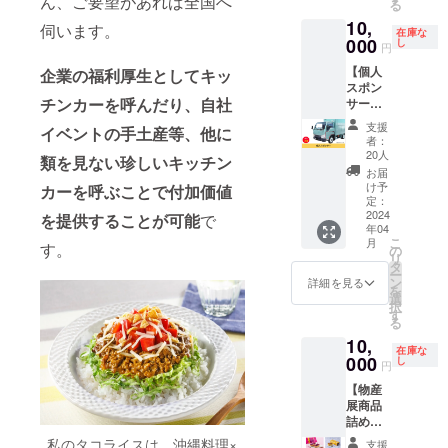
ん、ご要望があれば全国へ
る
当地和
び添加
チーズ
い。そ
す。時
10,
菓子を
物等の
ケーキ
伺います。
の場合
間指定
在庫な
詰め合
000
食品表
・ビ
し
は、お
ご希望
円
わせて
示はお
アード
知らせ
の場合
【個人
お届け
企業の福利厚生としてキッ
届け商
パパの
を入れ
は、備
スポン
いたし
品のラ
リング
させて
考欄に
チンカーを呼んだり、自社
サー】
ます。
ベルに
ケーキ
いただ
ご記入
キッチ
こちら
表記さ
２種 ※
きま
くださ
支援
イベントの手土産等、他に
ンカー
の商品
れま
送料込
す。食
者：
い。
ナナイ
は冷凍
す。 商
みのお
20人
品表示
（午前
類を見ない珍しいキッチン
ロの個
便でお
品開封
値段で
等は
お届
中、14-
人スポ
届けい
前には
す。 ※
け予
パッ
カーを呼ぶことで付加価値
16時、
ンサー
たしま
定：
必ずお
仕入れ
ケージ
16-18
になれ
2024
す。 ■
を提供することが可能
で
届けの
の状況
を必ず
時、18-
年04
る権利
内容 ・
リター
によっ
ご確認
20時、
こ
月
です。
す。
ずんだ
の
ンに貼
て内容
いただ
19-21
リ
キッチ
餅×各３
タ
付され
変更の
きまう
時） ＝
ー
ンカー
・ずん
ン
たラベ
可能性
詳細を見る
ようお
食品表
を
の運転
だク
選
ルや注
がござ
願いい
示＝ 品
択
席左右
リーム
す
意書き
います
たしま
名：日
る
ドア部
大福×各
をご確
のでご
す。 ＝
進堂ず
10,
分にあ
３ ・い
認くだ
了承く
食品表
んだ餅
在庫な
なたの
000
きなり
し
さい。
ださ
示＝ ビ
円
名称：
お名前
団子５
い。そ
アード
和生菓
【物産
を掲載
種 ※送
の場合
パパ
子 原材
展商品
いたし
料込み
は、お
しっと
料名：
詰め合
ます。
のお値
知らせ
り濃厚
餅粉、
わせ
みなさ
段で
を入れ
私のタコライスは、沖縄料理×
チーズ
支援
砂糖、