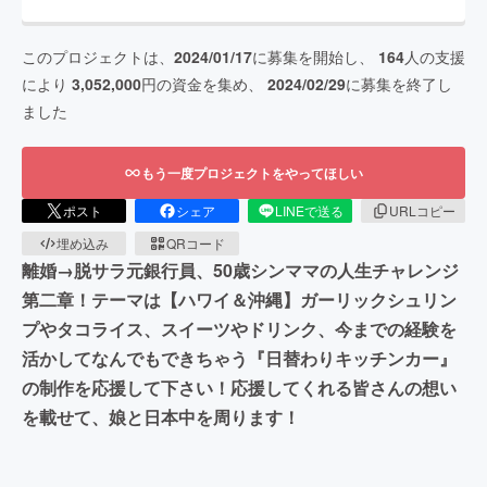
このプロジェクトは、
2024/01/17
に募集を開始し、
164
人の支援
により
3,052,000
円の資金を集め、
2024/02/29
に募集を終了し
ました
もう一度プロジェクトをやってほしい
ポスト
シェア
LINEで送る
URLコピー
埋め込み
QRコード
離婚→脱サラ元銀行員、50歳シンママの人生チャレンジ
第二章！テーマは【ハワイ＆沖縄】ガーリックシュリン
プやタコライス、スイーツやドリンク、今までの経験を
活かしてなんでもできちゃう『日替わりキッチンカー』
の制作を応援して下さい！応援してくれる皆さんの想い
を載せて、娘と日本中を周ります！