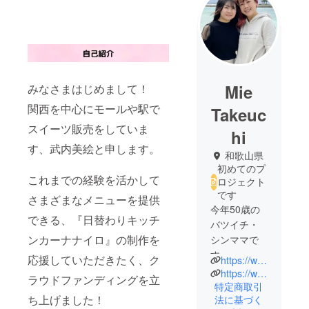
Mie
みなさまはじめまして！
関西を中心にモールや駅で
Takeuc
スイーツ販売をしていま
hi
す、武内美絵と申します。
和歌山県
初めてのプ
これまでの経験を活かして
ロジェクト
です
さまざまなメニューを提供
今年50歳の
できる、『日替わりキッチ
バツイチ・
ンカーナナイロ』の制作を
シンママで
す。
応援していただきたく、ク
https://www.instagram.com/nanairo_kitchencar?igshid=NGVhN2U2NjQ0Yg%3D%3D&utm_source=qr
46歳で離
https://www.facebook.com/profile.php?id=100061240184767
ラウドファンディングを立
婚、人生を
特定商取引
ち上げました！
法に基づく
変えるため