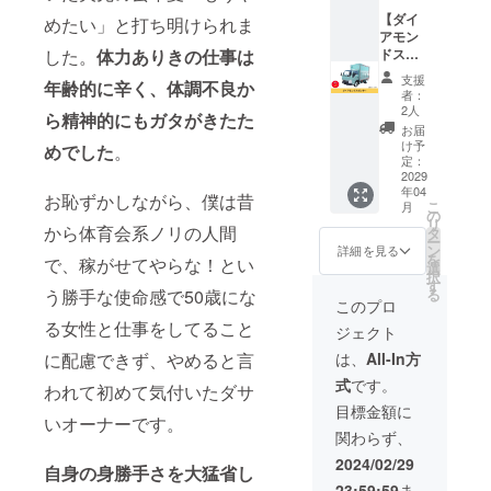
席左右
・ビ
ご確認
名：日
酸Na、
法：直
子 名
ドア部
【ダイ
アード
めたい」と打ち明けられま
いただ
進堂ず
メタリ
射日
称：い
分にあ
アモン
パパの
きまう
んだ餅
ン酸
光、高
も団子
なたの
ドスポ
した。
体力ありきの仕事は
リング
ようお
名称：
Na、香
温多湿
原材料
お名前
ン
ケーキ
願いい
和生菓
支援
料、乳
を避け
年齢的に辛く、体調不良か
名：≪
を掲載
サー】
２種 ※
たしま
者：
子 原材
酸Ca、
て常温
白≫さ
いたし
キッチ
送料込
す。 ＝
2人
料名：
カロチ
ら精神的にもガタがきたた
で保存
つま芋
ます。
ンカー
みのお
食品表
お届
餅粉、
ノイド
してく
(九州
みなさ
ナナイ
値段で
示＝ 名
け予
めでした
。
砂糖、
色素、
ださ
産)、小
まのお
ロのダ
す。 ※
定：
称：菓
枝豆、
(一部に
い。 販
麦粉 小
名前で
イアモ
2029
仕入れ
子(カス
餅米(国
乳成
売者：
豆あん
年04
いっぱ
ンドス
の状況
テラ) 原
お恥ずかしながら、僕は昔
産)、生
分・小
こ
(株)デイ
月
(砂糖、
いのパ
ポン
によっ
の
材料
餡、食
麦・
リ
トゥラ
小豆、
ワーあ
サーに
から体育会系ノリの人間
て内容
タ
名：卵
塩、寒
卵・大
ー
イフ 大
還元麦
ふれる
なれる
変更の
ン
(長崎県
詳細を見る
天／ト
豆を含
を
阪府 大
芽糖水
で、稼がせてやらな！とい
キッチ
権利で
可能性
選
産)、砂
レハ
む) 内容
択
阪市北
飴、食
ンカー
す。
がござ
す
糖、小
ロー
量：1個
る
う勝手な使命感で50歳にな
区西天
塩)、も
にした
キッチ
います
麦粉、
このプロ
ス、酵
賞味期
満3-13-
ち粉、
いと
ンカー
のでご
水飴、
素、ク
る女性と仕事をしてること
限：
20 AS
ジェクト
砂糖、
思って
のカウ
了承く
ハチミ
チナシ
パッ
ビル2F
食塩、
いま
ンター
ださ
ツ、ザ
は、
All-In方
に配慮できず、やめると言
色素、
ケージ
製造所:
紫さつ
す。 ぜ
側車体
い。そ
ラメ糖
乳化
に記載
(株)オー
式
です。
ま芋(九
ひあな
（ガル
の場合
われて初めて気付いたダサ
内容
剤、ソ
保存方
ルハー
州産)、
たのお
ウィン
は、お
量：1本
目標金額に
ルビン
法：直
ツ・カ
小麦
いオーナーです。
名前を
グ部・
知らせ
入 340g
酸カリ
射日
ンパ
関わらず、
粉、紫
ナナイ
車体
を入れ
賞味期
ウム、
光、高
ニー三
芋あん
ロに載
部）に
させて
限：枠
2024/02/29
ソルビ
温多湿
島平田
自身の身勝手さを大猛省し
(生あ
せて、
あなた
いただ
外下部
トー
を避け
屋工場
23:59:59
ま
ん、砂