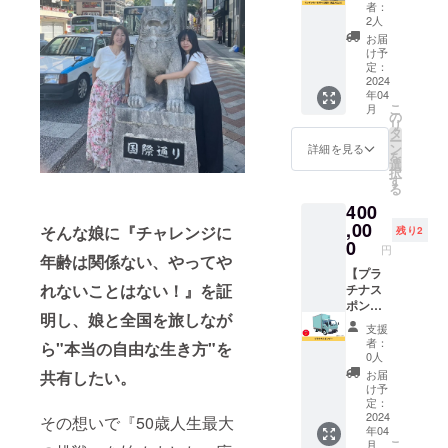
にした
権利
合せさ
いただ
所：和
者：
料、乳
明るく
（商品
せてい
いた場
2人
歌山県
酸Ca、
元気に
代込
ただき
合にお
内イベ
お届
カロチ
なれる
み）】
ます。
いても
け予
ント会
ノイド
キッチ
キッチ
※ネット
定：
返金は
場 ※詳
色素、
ンカー
ンカー
2024
ワーク
いたし
細は
(一部に
年04
で盛り
ナナイ
販売ま
かねま
メール
乳成
こ
月
上げま
ロをあ
たは企
の
す。
にて調
分・小
リ
す！ ■
なたの
業イ
タ
整いた
麦・
ー
詳細 ・
イベン
メージ
ン
詳細を見る
しま
卵・大
を
日程：
トや会
が相違
選
す。 ※
豆を含
択
別途調
社に呼
する場
す
会場ま
む) 内容
る
整
べる権
合等、
での交
量：1個
400
（2024
利で
お断り
通費は
賞味期
年4月～
す。 こ
,00
させて
そんな娘に『チャレンジに
各自ご
残り2
限：
2025年
ちらは
いただ
0
負担く
円
パッ
3月ま
商品代
く場合
年齢は関係ない、やってや
ださ
ケージ
で） ・
込に
【プラ
があり
い。 ※
に記載
れないことはない！』を証
場所：
なって
チナス
ます。
有効期
保存方
全国
おりま
ポン
お断り
限は、
法：直
明し、娘と全国を旅しなが
（移動
すの
サー】
させて
2024年
支援
射日
の関係
で、会
キッチ
いただ
4月～
者：
ら"本当の自由な生き方"を
光、高
上、北
社さま
ンカー
いた場
0人
2025年
温多湿
海道・
の福利
ナナイ
合にお
3月まで
お届
共有したい。
を避け
沖縄・
厚生で
ロのプ
いても
け予
です。
て常温
離島は
昼食や
ラチナ
返金は
定：
で保存
不可）
フリー
スポン
2024
いたし
その想いで『50歳人生最大
してく
年04
・交通
イベン
サーに
かねま
ださ
こ
月