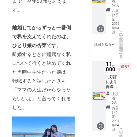
まで、今年50歳を迎えま
者：
心を込
52人
めたお
す。
お届
礼の
け予
メール
定：
をお送
2024
離婚してからずっと一番側
年03
りいた
こ
月
しま
の
で私を支えてくれたのは、
リ
す。 こ
タ
ー
ちら
ン
ひとり娘の杏菜です
。
詳細を見る
を
は、プ
選
択
ロジェ
離婚するときに躊躇なく私
す
る
クトを
について行くと決めてくれ
11,
ただた
残り7
だ応援
000
円
た当時中学生だった娘は、
したい
＼好評
方向け
転職すると話したときも
により
のリ
再追
ターン
「ママの人生だからやった
加！／
です。
支援
【物産
上乗せ
らいいよ」と言ってくれま
者：
展商品
支援大
3人
詰め合
した。
歓迎で
お届
わせ
す！
け予
（ビ
定：
アード
2024
年04
パ
こ
月
パ）】
の
リ
物産展
タ