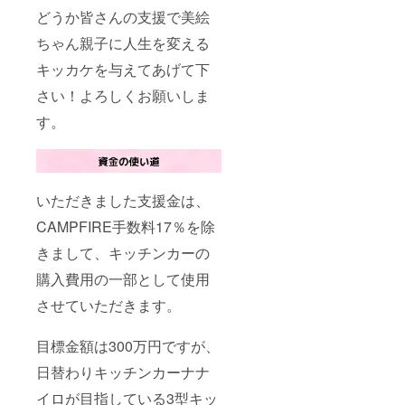
す。
ン酸
品表示
食塩、
期限は
が、品
ん(砂
どうか皆さんの支援で美絵
Na、香
はお届
紫さつ
未開封
質には
糖、小
料、乳
け商品
ま芋(九
で保存
問題ご
ちゃん親子に人生を変える
豆、還
酸Ca、
のラベ
州産)、
した場
ざいま
元麦芽
カロチ
ルに表
小麦
キッカケを与えてあげて下
合の期
せん。
糖水
ノイド
記され
粉、紫
限で
◎その
飴、食
色素、
ます。
さい！よろしくお願いしま
芋あん
す。 ・
他の商
塩）、
(一部に
商品開
(生あ
開封後
品の原
もち
乳成
す。
封前に
ん、砂
はお早
材料及
粉、砂
分・小
は必ず
糖、≪
めにお
び添加
糖、く
麦・
お届け
紫≫さ
召し上
物等の
るみ、
卵・大
のリ
つまい
がりく
食品表
食塩／
豆を含
ターン
も、還
ださ
示はお
クチナ
む) 内容
に貼付
元麦芽
い。 ・
いただきました支援金は、
届け商
シ色素
量：1個
された
糖水
表面に
品のラ
消費期
賞味期
ラベル
CAMPFIRE手数料17％を除
飴)、も
焦げに
ベルに
限：
限：
や注意
ち粉、
よる色
表記さ
パッ
パッ
書きを
きまして、キッチンカーの
砂糖、
のバラ
れま
ケージ
ケージ
ご確認
紫芋粉
つきが
す。 商
に記載
購入費用の一部として使用
に記載
くださ
末、食
見られ
品開封
保存方
保存方
い。
塩、≪
ること
前には
法：直
させていただきます。
法：直
よもぎ
があり
必ずお
射日
射日
≫さつ
ます
届けの
光、高
光、高
ま芋(九
が、品
目標金額は300万円ですが、
リター
温多湿
温多湿
州産)、
質には
ンに貼
を避け
を避け
小麦
日替わりキッチンカーナナ
問題ご
付され
てくだ
て常温
粉、小
ざいま
たラベ
さい。
で保存
イロが目指している3型キッ
豆あん
せん。
ルや注
製造