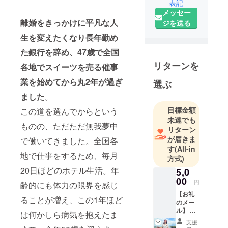
表記
長年勤めた
メッセー
銀行を退
離婚をきっかけに平凡な人
ジを送る
職。
生を変えたくなり長年勤め
47歳で起業
し催事の世
た銀行を辞め、47歳で全国
界へ飛び込
リターンを
各地でスイーツを売る催事
む。
業を始めてから丸2年が過ぎ
選ぶ
応援してく
れるひとり
ました
。
娘と一緒に
目標金額
この道を選んでからという
キッチン
未達でも
ものの、ただただ無我夢中
カーで全国
リターン
が届きま
を周りた
で働いてきました。全国各
す
(All-in
い！
地で仕事をするため、毎月
方式)
50歳になる
20日ほどのホテル生活。年
5,0
私が人生で
00
円
一番大きな
齢的にも体力の限界を感じ
【お礼
チャレンジ
ることが増え、この1年ほど
のメー
に挑みま
ル】 武
は何かしら病気を抱えたま
す！
内 美絵
支援
より、