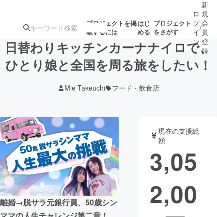
新
ロ
規
グ
会
プロジェクトを掲
はじ
プロジェクト
/
載するには
める
をさがす
イ
員
ン
登
日替わりキッチンカーナナイロで、
録
ひとり娘と全国を周る旅をしたい！
人気のプロ
注目のリ
注目の新着プロ
募集終了が近いプ
もうすぐ公開
Mie Takeuchi
フード・飲食店
ジェクト
ターン
ジェクト
ロジェクト
されます
アート・写真
音楽
現在の支援総
額
3,05
テクノロジー・ガジェット
ゲーム・サ
2,00
映像・映画
書籍・雑誌
離婚→脱サラ元銀行員、50歳シン
ビジネス・起業
チャレンジ
ママの人生チャレンジ第二章！