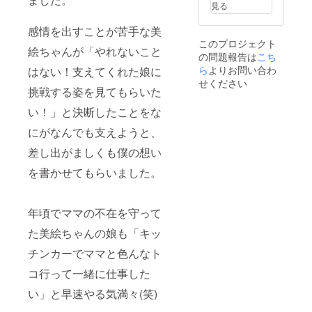
必ずご
合せさ
チーズ
開封後
見る
城県松
場で
質には
ぎ、食
記入く
せてい
(オース
は賞味
島町松
は、オ
問題ご
塩、≪
ださ
ただき
トラ リ
期限に
島字町
感情を出すことが苦手な美
レン
ざいま
くり≫
い。
ます。
ア製
かかわ
内
ジ、く
このプロジェクト
せん。
さつま
※ネット
造)、 全
らず、
絵ちゃんが「やれないこと
112022
るみ、
・賞味
芋(九州
の問題報告は
こち
ワーク
卵、麦
お早め
-355-
ゼラチ
期限は
産)、小
販売ま
ら
よりお問い合わ
芽糖、
はない！支えてくれた娘に
にお召
8335 熊
ン、
未開封
麦粉、
たは企
砂糖、
し上が
せください
本いき
アーモ
で保存
小豆あ
業イ
挑戦する姿を見てもらいた
小麦
り下さ
なり団
ンドを
した場
ん(砂
メージ
粉、
い。 は
子 名
含む製
合の期
い！」と決断したことをな
糖、小
が相違
マーガ
ちみつ
称：い
品を製
限で
豆、還
する場
リン、
を使用
も団子
造して
にがなんでも支えようと、
す。 ・
元麦芽
合等、
植物油
してお
原材料
いま
開封後
糖水
お断り
脂、還
ります
差し出がましくも僕の想い
名：≪
す。 ・
はお早
飴、食
させて
元水あ
ので、1
白≫さ
高温で
めにお
塩）、
いただ
め、レ
歳未満
を書かせてもらいました。
つま芋
保存す
召し上
栗甘露
く場合
モン果
の乳児
(九州
ると油
がりく
煮、砂
があり
汁、砂
には食
産)、小
脂分が
ださ
糖、も
ます。
糖・異
べさせ
麦粉 小
染み出
い。 ・
ち粉、
年頃でママの不在を守って
お断り
性化液
ないで
豆あん
る場合
表面に
砂糖、
させて
糖／グ
下さ
(砂糖、
がござ
た美絵ちゃんの娘も「キッ
焦げに
食塩、
いただ
リシ
い。 ◎
小豆、
います
よる色
≪くる
いた場
ン、乳
その他
還元麦
チンカーでママと色んなト
が、品
のバラ
み≫さ
合にお
化剤、
の商品
芽糖水
質には
つきが
つま芋
いても
膨張
の原材
コ行って一緒に仕事した
飴、食
問題ご
見られ
(九州
返金は
剤、酢
料及び
塩)、も
ざいま
ること
産)、小
いたし
酸Na、
い」と早速やる気満々(笑)
添加物
ち粉、
せん。
があり
麦粉、
かねま
メタリ
等の食
砂糖、
・賞味
ます
小豆あ