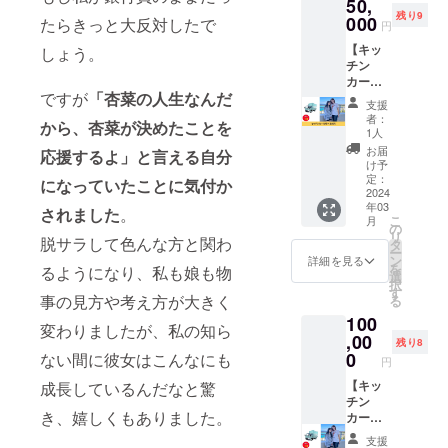
50,
後部ド
ンカー
（例：
るお名
トラ リ
残り9
ア・荷
000
が壊れ
たらきっと大反対したで
売上10
前は備
円
ア製
台前方
るまで
万円の
考欄に
造)、 全
【キッ
壁面上
しょう。
※掲載内
場合
必ずご
卵、麦
チン
部にお
容は
→5%の
記入く
芽糖、
カーを
名前や
メール
5,000円
ださ
砂糖、
ですが
「杏菜の人生なんだ
呼べる
企業名
にて打
分の
い。
支援
小麦
権利】
（ロゴ
合せさ
クーポ
者：
粉、
から、杏菜が決めたことを
キッチ
可）を
せてい
1人
ン） ■
マーガ
ンカー
大きい
ただき
詳細 ・
お届
応援するよ」と言える自分
リン、
ナナイ
サイズ
ます。
け予
日程：
植物油
ロをあ
で掲載
定：
※ネット
別途調
になっていたことに気付か
脂、還
なたの
2024
いたし
ワーク
整 ・時
元水あ
年03
イベン
ます。
されました
。
販売ま
間：お
め、レ
こ
月
トや会
■詳細
の
たは企
好きな
モン果
リ
社に呼
脱サラして色んな方と関わ
・サイ
タ
業イ
時間で
汁、砂
ー
べる権
ズ：B5
ン
メージ
詳細を見る
別途調
糖・異
を
るようになり、私も娘も物
利で
サイズ
選
が相違
整（イ
性化液
択
す。 こ
・掲載
す
する場
ベント
糖／グ
事の見方や考え方が大きく
る
ちらは
期間：
合等、
により
リシ
100
商品代
キッチ
お断り
ます
変わりましたが、私の知ら
ン、乳
なしの
,00
ンカー
させて
が、10
残り8
化剤、
権利で
が壊れ
0
いただ
ない間に彼女はこんなにも
～17時
円
膨張
す。 南
るまで
く場合
などの
剤、酢
国のイ
【キッ
成長しているんだなと驚
※掲載内
があり
うちお
酸Na、
メージ
チン
容は
ます。
好きな
メタリ
き、嬉しくもありました。
をコン
カーを
メール
お断り
時間）
ン酸
セプト
呼べる
にて打
させて
・場
支援
Na、香