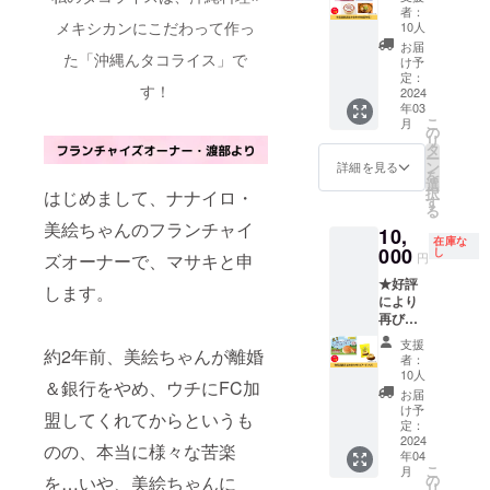
（全国
まのお
す。 ※
させて
者：
ケーキ
枝豆、
物
名前で
メキシカンにこだわって作っ
仕入れ
10人
いただ
名称：
餅米(国
産）】
いっぱ
の状況
きま
お届
洋生菓
産)、生
物産展
た「沖縄んタコライス」で
いのパ
によっ
け予
す。食
子 原材
餡、食
商品か
ワーあ
定：
て内容
品表示
料名：
塩、寒
す！
ら、全
2024
ふれる
変更の
等は
ナチュ
天／ト
年03
国のご
キッチ
可能性
パッ
ラル
レハ
こ
月
当地物
ンカー
の
がござ
ケージ
チーズ
ロー
リ
産商品
にした
タ
います
を必ず
(オース
ス、酵
ー
を詰め
いと
ン
のでご
詳細を見る
ご確認
トラ リ
素、ク
を
合わせ
思って
選
了承く
いただ
ア製
チナシ
択
はじめまして、ナナイロ・
てお届
いま
す
ださ
きまう
造)、 全
色素、
る
けいた
す。 ぜ
い。そ
ようお
卵、麦
美絵ちゃんのフランチャイ
乳化
10,
しま
ひあな
の場合
願いい
芽糖、
在庫な
剤、ソ
す。 ■
000
たのお
し
は、お
たしま
ズオーナーで、マサキと申
円
砂糖、
ルビン
内容 ・
名前を
知らせ
す。 ＝
小麦
酸カリ
★好評
紅いも
ナナイ
します。
を入れ
食品表
粉、
ウム、
により
タルト
ロに載
させて
示＝ ビ
マーガ
ソルビ
再び追
・長崎
せて、
いただ
アード
リン、
トー
加しま
カステ
一緒に
きま
パパ
支援
植物油
ル、メ
約2年前、美絵ちゃんが離婚
した！
ラ ・花
各地の
す。食
者：
しっと
脂、還
タリン
★ 【物
畑牧場
出店を
10人
品表示
り濃厚
元水あ
酸
＆銀行をやめ、ウチにFC加
産展商
生キャ
盛り上
等は
お届
チーズ
め、レ
(Na)、
品詰め
ラメル
げてく
け予
パッ
ケーキ
盟してくれてからというも
モン果
(一部に
合わせ
・ご当
定：
ださ
ケージ
名称：
汁、砂
小麦・
（ビ
2024
地ラー
い！ ■
を必ず
のの、本当に様々な苦楽
洋生菓
糖・異
乳成
年04
アード
メン ※
詳細 ・
ご確認
子 原材
性化液
こ
分・ 大
月
パ
送料込
の
を…いや、美絵ちゃんに
サイ
いただ
料名：
糖／グ
リ
豆・や