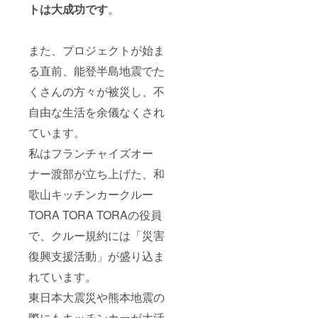
品の原
ます。
トは大成功です
。
材料及
商品開
び添加
封前に
物等の
は必ず
食品表
また、プロジェクトが始ま
お届け
示はお
のリ
る直前、能登半島地震でた
届け商
ターン
品のラ
に貼付
くさんの方々が被災し、不
ベルに
された
表記さ
ラベル
自由な生活を余儀なくされ
れま
や注意
す。 商
ています。
書きを
品開封
ご確認
前には
私はフランチャイズオー
くださ
必ずお
い。
ナー渡部が立ち上げた、和
届けの
リター
歌山キッチンカークルー
ンに貼
付され
TORA TORA TORAの役員
たラベ
ルや注
で、クルー規約には「災害
意書き
をご確
復興支援活動」が盛り込ま
認くだ
れています。
さい。
東日本大震災や熊本地震の
際にもキッチンカーが大活