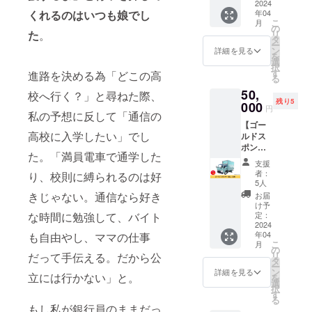
スポン
2024
以上な
ナナイ
品表示
年04
くれるのはいつも娘でし
サーに
ら大人
ロに載
等は
こ
月
なれる
でもOK
の
せて、
パッ
リ
た
。
権利で
です！
タ
一緒に
ケージ
ー
す。
2～3時
ン
各地の
詳細を見る
を必ず
を
キッチ
間でも
選
出店を
ご確認
択
ンカー
OK！ ま
す
盛り上
進路を決める為「どこの高
いただ
る
の荷台
た、準
げてく
きまう
50,
後部ド
備から
校へ行く？」と尋ねた際、
ださ
ようお
残り5
ア・荷
000
撤収ま
い！ ■
願いい
円
私の予想に反して「通信の
台前方
でフル
詳細 ・
たしま
【ゴー
壁面上
タイム
サイ
す。 ＝
高校に入学したい」でし
ルドス
部にお
で頑
ズ：名
食品表
ポン
名前や
張って
刺サイ
示＝ ビ
た。「満員電車で通学した
サー】
企業名
くれた
ズ ・掲
アード
支援
キッチ
（ロゴ
方の
載期
者：
パパ
り、校則に縛られるのは好
ンカー
可）を
み、当
5人
間：
しっと
ナナイ
掲載い
日の売
きじゃない。通信なら好き
キッチ
お届
り濃厚
ロの
たしま
上の5%
け予
ンカー
チーズ
ゴール
す。 ■
定：
な時間に勉強して、バイト
分の当
が壊れ
ケーキ
ドスポ
2024
詳細 ・
店で使
るまで
名称：
年04
も自由やし、ママの仕事
ンサー
サイ
える
※ニック
洋生菓
こ
月
になれ
ズ：は
の
クーポ
ネーム
子 原材
リ
だって手伝える。だから公
る権利
がきサ
タ
ンをお
での掲
料名：
ー
です。
イズ ・
ン
礼にお
詳細を見る
載も可
ナチュ
立には行かない」と。
を
キッチ
掲載期
選
渡しい
能で
ラル
択
ンカー
間：
す
たしま
す。 ※
チーズ
る
の荷台
キッチ
す！
掲載す
もし私が銀行員のままだっ
(オース