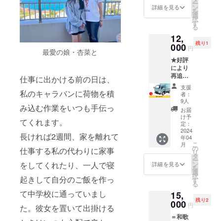
ー
商品か
ン
詳細を見る
を
ら、ビ
選
択
アード
す
る
パパの
12,
店頭で
残り1
は販売
000
円
最愛の娘・杏菜と
してい
★好評
ない限
により
定チー
再追
ズケー
仕事に出かける前の日は、
加！★
キなど
支援
【個人
を詰め
私のキャラバンに荷物を積
者：
スポン
合わせ
9人
み込む作業をいつも手伝っ
サー】
てお届
お届
キッチ
けいた
け予
てくれます。
ンカー
しま
定：
ナナイ
2024
す。 ■
長ければ2週間、家を離れて
年04
ロの個
内容 ・
こ
月
人スポ
店頭販
の
仕事する私の代わりに家事
リ
ンサー
売して
タ
ー
になれ
いない
ン
をしてくれたり、一人で寝
詳細を見る
を
る権利
ビアー
選
択
です。
起きして自分のご飯を作っ
ドパパ
す
る
好評に
の限定
て中学校に通っていまし
15,
より追
チーズ
残り2
加いた
000
ケーキ
円
た。彼女を置いて出掛ける
しまし
・ビ
＝和歌
た！
アード