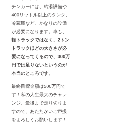
してく
(砂糖、
◎その
意書き
者：(有)
ださ
チンカーには、給湯設備や
小豆、
他の商
をご確
肥後食
い。 販
還元麦
品の原
認くだ
品 熊本
400リットル以上のタンク、
売者：
芽糖水
材料及
さい。
市北区
(株)デイ
飴、食
び添加
冷蔵庫など、かなりの設備
楡木3丁
トゥラ
塩)、も
物等の
目11番
イフ 大
ち粉、
が必要になります。車も、
食品表
51号 ◎
阪府 大
砂糖、
示はお
その他
阪市北
軽トラックではなく、2トン
よも
届け商
の商品
区西天
ぎ、食
品のラ
の原材
満3-13-
トラックほどの大きさが必
塩、≪
ベルに
料及び
20 AS
くり≫
表記さ
添加物
要になってくるので、300万
ビル2F
さつま
れま
等の食
製造所:
芋(九州
す。 商
円では足りないというのが
品表示
(株)オー
産)、小
品開封
はお届
ルハー
麦粉、
前には
本当のところです
。
け商品
ツ・カ
小豆あ
必ずお
のラベ
ンパ
ん(砂
届けの
ルに表
ニー三
最終目標金額は500万円で
糖、小
リター
記され
島平田
豆、還
ンに貼
ます。
屋工場
す！私の人生最大のチャレ
元麦芽
付され
商品開
静岡県
糖水
たラベ
封前に
ンジ、最後まで走り切りま
三島市
飴、食
ルや注
は必ず
平成台7
塩）、
意書き
お届け
すので、あたたかいご声援
・本品
栗甘露
をご確
のリ
製造工
煮、砂
認くだ
をよろしくお願いします！
ターン
場で
糖、も
さい。
に貼付
は、オ
ち粉、
された