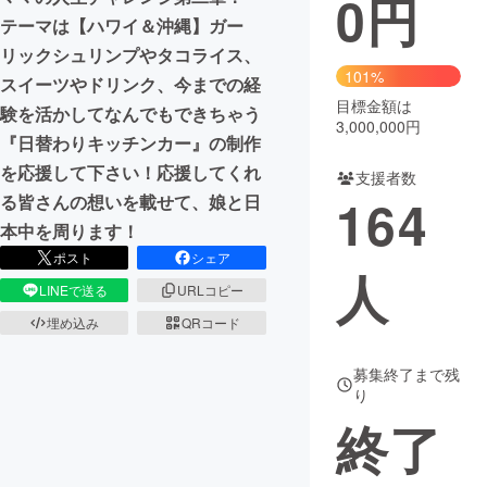
0
円
テーマは【ハワイ＆沖縄】ガー
まちづくり・地域活性化
リックシュリンプやタコライス、
101%
スイーツやドリンク、今までの経
目標金額は
CAMPFIRE for Social Good
CAMPFIRE Creation
験を活かしてなんでもできちゃう
3,000,000円
CAMPFIREふるさと納税
machi-ya
コミュニティ
『日替わりキッチンカー』の制作
を応援して下さい！応援してくれ
支援者数
164
る皆さんの想いを載せて、娘と日
本中を周ります！
ポスト
シェア
人
LINEで送る
URLコピー
埋め込み
QRコード
募集終了まで残
り
終了