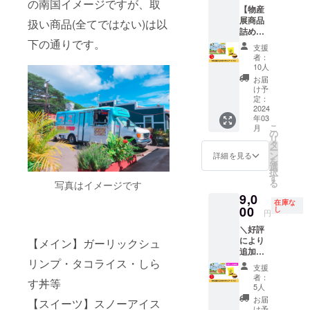
（移動
キッチ
の南国イメージですが、取
るみ、
【物産
は冷凍
の関係
ンカー
ゼラチ
展商品
便でお
扱い商品(全てではない)は以
上、北
が壊れ
ン、
詰め合
届けい
海道・
るまで
アーモ
わせ
下の通りです。
たしま
沖縄・
※掲載内
支援
ンドを
（ビ
す。 ■
離島は
容は
者：
含む製
アード
内容 ・
不可）
メール
10人
品を製
パ
ずんだ
・交通
にて打
お届
造して
パ）】
餅×各３
費：別
合せさ
け予
いま
物産展
・ずん
定：
途頂戴
せてい
す。 ・
商品か
2024
だク
いたし
ただき
高温で
年03
ら、ビ
リーム
ます ・
ます。
こ
月
保存す
アード
大福×各
の
商品込
※ネット
リ
ると油
パパの
３ ・い
タ
みと
ワーク
ー
脂分が
店頭で
きなり
ン
なって
販売ま
詳細を見る
を
染み出
は販売
団子５
選
おりま
たは企
択
る場合
してい
種 ※送
す
す
業イ
る
写真はイメージです
がござ
ない限
料込み
（例：
メージ
います
9,0
定チー
のお値
スノー
が相違
在庫な
が、品
ズケー
00
段で
し
アイス
する場
円
質には
キなど
す。 ※
50食、
合等、
問題ご
＼好評
を詰め
仕入れ
ご飯類
お断り
ざいま
により
合わせ
【メイン】ガーリックシュ
の状況
の場合
させて
せん。
追加！
てお届
によっ
25食）
いただ
リンプ・タコライス・しら
・賞味
／ 【物
けいた
て内容
※詳細は
く場合
支援
期限は
産展商
しま
変更の
メール
があり
者：
す丼等
未開封
品詰め
す。 ■
可能性
5人
にて調
ます。
で保存
合わせ
内容 ・
がござ
整させ
お断り
お届
【スイーツ】スノーアイス
した場
（ビ
店頭販
います
け予