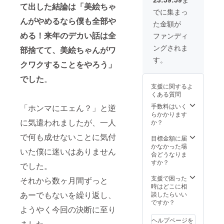
一緒に
の会社
きま
に記載
ル、メ
て出した結論は「美絵ちゃ
て常温
静岡県
糖、≪
各地の
の企業
す。食
保存方
でに集まっ
タリン
で保存
三島市
紫≫さ
出店を
広告を
品表示
法：直
んがやめるなら僕も全部や
酸
してく
平成台7
た金額が
つまい
盛り上
掲載い
等は
射日光
(Na)、
ださ
・本品
も、還
げてく
たしま
パッ
める！来年のデカい話は全
の当る
ファンディ
(一部に
い。 販
製造工
元麦芽
ださ
す。 ■
ケージ
所、高
小麦・
売者：
場で
ングされま
糖水
い！ ■
詳細 ・
部捨てて、美絵ちゃんがワ
を必ず
温多湿
乳成
(株)デイ
は、オ
飴)、も
詳細 ・
サイ
ご確認
の所で
す。
分・ 大
トゥラ
レン
クワクすることをやろう」
ち粉、
サイ
ズ：カ
いただ
の保存
豆・や
イフ 大
ジ、く
砂糖、
ズ：名
ウン
きまう
はさけ
まいも
阪府 大
でした
。
るみ、
紫芋粉
刺サイ
ター側
ようお
て下さ
を含む)
阪市北
支援に関するよ
ゼラチ
末、食
ズ ・掲
（ガル
願いい
い。 製
消費期
区西天
くある質問
ン、
塩、≪
載期
ウィン
たしま
造者：
限：
満3-13-
アーモ
よもぎ
間：
グ部・
す。 ＝
手数料はいく
出島屋
「ホンマにエェん？」と逆
パッ
20 AS
ンドを
≫さつ
キッチ
車体
食品表
らかかります
菓舗 代
ケージ
ビル2F
含む製
ま芋(九
ンカー
部）一
に気遣われましたが、一人
示＝ ビ
か？
表者 古
に記載
製造所:
品を製
州産)、
が壊れ
面を使
アード
瀬和之
保存方
(株)オー
造して
小麦
で何も成せないことに気付
るまで
用 ・掲
パパ
目標金額に届
長崎県
法：冷
ルハー
いま
粉、小
※ニック
載期
しっと
かなかった場
雲仙市
暗所に
ツ・カ
いた僕に迷いはありません
す。 ・
豆あん
ネーム
間：
り濃厚
合どうなりま
小浜町
て保存
ンパ
高温で
(砂糖、
での掲
キッチ
チーズ
すか？
雲仙
製造
でした。
ニー三
保存す
小豆、
載も可
ンカー
ケーキ
123-27
者：日
島平田
ると油
還元麦
能で
が壊れ
名称：
支援で困った
問い合
それから数ヶ月間ずっと
進堂 松
屋工場
脂分が
芽糖水
す。 ※
るまで
洋生菓
時はどこに相
わせ先
島店 藤
静岡県
染み出
飴、食
掲載す
※掲載内
子 原材
あーでもないを繰り返し、
談したらいい
TEL
田浩太
三島市
る場合
塩)、も
るお名
容は
料名：
ですか？
0957-
郎 090-
平成台7
がござ
ち粉、
ようやく今回の決断に至り
前は備
メール
ナチュ
73-
7858-
・本品
います
砂糖、
考欄に
にて打
ラル
3423 ※
ヘルプページを
7011 宮
製造工
が、品
ました。
よも