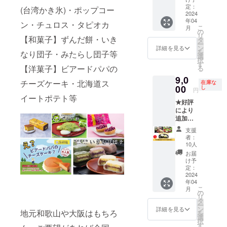
ていた
させて
合の期
アード
売して
定：
のでご
だきま
いただ
(台湾かき氷)・ポップコー
限で
パ
2024
いない
了承く
す。
いた場
年04
す。 ・
パ）】
ビアー
ン・チュロス・タピオカ
ださ
合にお
こ
月
開封後
物産展
ドパパ
の
い。そ
いても
リ
はお早
商品か
【和菓子】ずんだ餅・いき
の限定
タ
の場合
返金は
ー
めにお
ら、ビ
チーズ
ン
は、お
詳細を見る
いたし
を
なり団子・みたらし団子等
召し上
アード
ケーキ
選
知らせ
かねま
択
がりく
パパの
・ビ
す
を入れ
す。
【洋菓子】ビアードパパの
る
ださ
店頭で
アード
させて
9,0
い。 ・
は販売
パパの
いただ
チーズケーキ・北海道ス
在庫な
表面に
してい
00
リング
し
きま
円
焦げに
ない限
ケーキ
す。食
イートポテト等
★好評
よる色
定チー
２種 ※
品表示
により
のバラ
ズケー
送料込
等は
追加し
つきが
キなど
みのお
パッ
まし
見られ
を詰め
値段で
ケージ
支援
た！★
ること
合わせ
す。 ※
を必ず
者：
【物産
があり
てお届
仕入れ
10人
ご確認
展商品
ます
けいた
の状況
いただ
お届
詰め合
が、品
しま
によっ
け予
きまう
わせ
質には
す。 ■
定：
て内容
ようお
（全国
2024
問題ご
内容 ・
変更の
願いい
年04
和菓
ざいま
店頭販
可能性
たしま
こ
月
子）】
せん。
売して
の
がござ
す。 ※
リ
物産展
◎その
いない
タ
います
クール
ー
商品か
他の商
ビアー
ン
のでご
詳細を見る
便でお
地元和歌山や大阪はもちろ
を
ら、全
品の原
ドパパ
選
了承く
届けい
択
国のご
材料及
の限定
す
ださ
たしま