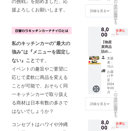
費：別
トなど
なれる
の挑戦』を始めました、応
す。
の
い。 販
リ
途頂戴
におす
権利で
タ
売者：
ー
援よろしくお願いします。
いたし
すめで
す。
ン
詳細を見る
(株)デイ
を
ます ・
す！ 南
キッチ
選
トゥラ
択
商品代
国のイ
ンカー
す
イフ 大
る
は別
メージ
のカウ
阪府 大
8,0
途、も
をコン
ンター
在庫な
阪市北
しくは
セプト
のない
00
し
円
区西天
販売さ
にした
側の車
満3-13-
【物産
せてい
明るく
体にあ
私のキッチンカーの"最大の
20 AS
展商品
ただき
元気に
なたの
ビル2F
強み"は『メニューを固定し
詰め合
その売
なれる
会社の
製造所:
わせ
上を頂
キッチ
企業広
支援
(株)オー
ない』こと
です。
（全国
戴いた
ンカー
告を掲
者：
ルハー
和菓
しま
で盛り
載いた
10人
イベントの趣旨やご要望に
ツ・カ
子）】
す。 ※
上げま
しま
お届
ンパ
物産展
詳細は
す！ ■
す。 ■
け予
応じて柔軟に商品を変える
ニー三
商品か
メール
詳細 ・
詳細 ・
定：
島平田
ら、全
2024
にて調
日程：
サイ
ことが可能で、おそらく同
屋工場
年03
国のご
整させ
別途調
ズ：カ
こ
静岡県
月
当地和
一キッチンカーで取り扱え
ていた
整
ウン
の
リ
三島市
菓子を
だきま
（2024
ター裏
タ
ー
平成台7
る商材は日本有数の多さで
詰め合
す。
年4月～
側車体
ン
詳細を見る
を
・本品
わせて
2025年
一面を2
選
はないでしょうか？
択
製造工
お届け
3月ま
社で使
す
る
場で
いたし
で） ・
用 ・掲
は、オ
8,0
ます。
場所：
載期
コンセプトはハワイや沖縄
在庫な
レン
こちら
00
全国
間：
し
円
ジ、く
の商品