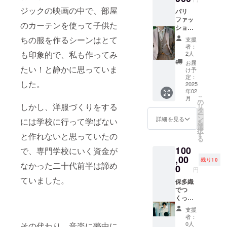
ジックの映画の中で、部屋
パリ
ファッ
のカーテンを使って子供た
ション
ウィー
ちの服を作るシーンはとて
支援
クにて
者：
発表し
も印象的で、私も作ってみ
2人
たコレ
お届
たい！と静かに思っていま
クショ
け予
ンのカ
定：
した。
タログ
2025
年02
をつく
こ
月
りま
の
しかし、洋服づくりをする
リ
す。 カ
タ
ー
タログ
ン
詳細を見る
には学校に行って学ばない
を
の最後
選
択
にご支
す
と作れないと思っていたの
る
援いた
100
だいた
で、専門学校にいく資金が
方のお
,00
残り10
なかった二十代前半は諦め
名前を
0
円
記載さ
ていました。
せてい
保多織
ただき
でつ
ます。
くった
記載す
オー
支援
る際、
ダーメ
者：
ご希望
イド
0人
その代わり、音楽に夢中に