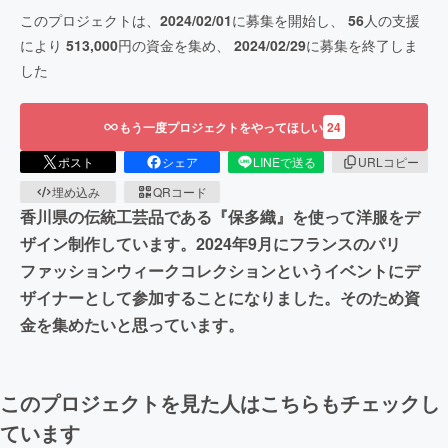
このプロジェクトは、
2024/02/01
に募集を開始し、
56
人の支援
により
513,000
円の資金を集め、
2024/02/29
に募集を終了しま
した
もう一度プロジェクトをやってほしい
24
ポスト
シェア
LINEで送る
URLコピー
埋め込み
QRコード
香川県の伝統工芸品である『保多織』を使って洋服をデ
ザイン制作しています。2024年9月にフランスのパリ
ファッションウィークコレクションというイベントにデ
ザイナーとして参加することになりました。そのため資
金を集めたいと思っています。
このプロジェクトを見た人はこちらもチェックし
ています