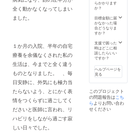
4.5
らかかります
A301
か？
全く動かなくなってしまい
ました。
目標金額に届
かなかった場
合どうなりま
すか？
支援で困った
１か月の入院、半年の自宅
時はどこに相
談したらいい
療養を余儀なくされた私の
ですか？
生活は、今までと全く違う
ヘルプページを
ものとなりました。 、毎
見る
日安静に、外気にも極力当
たらないよう、とにかく表
このプロジェクト
の問題報告は
こち
情をつくらずに過ごしてく
ら
よりお問い合わ
せください
ださいと医師に言われ、リ
ハビリをしながら過ごす寂
しい日々でした。