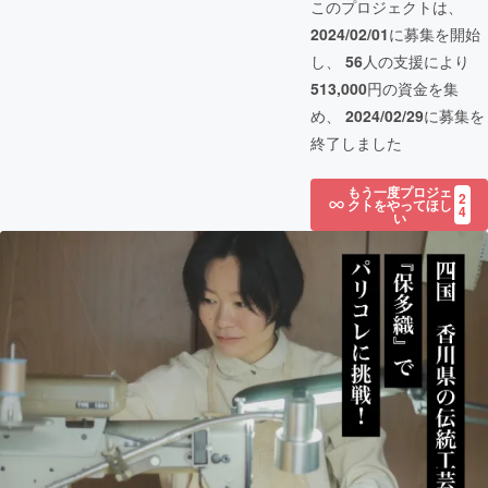
このプロジェクトは、
2024/02/01
に募集を開始
し、
56
人の支援により
513,000
円の資金を集
め、
2024/02/29
に募集を
終了しました
もう一度プロジェ
2
クトをやってほし
4
い