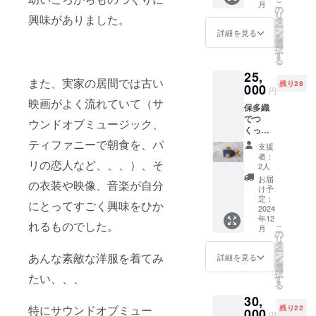
こ
月
深さ
の
リ
興味がありました。
約12cm
タ
ー
一回の
ン
詳細を見る
を
抽出で
選
択
4〜5杯
す
る
入りま
25,
す。 約
また、実家の居間では古い
残り28
200回
000
円
程、使
映画がよく流れていて（サ
保多織
用可能
でつ
です。
ウンドオブミュージック、
くった
おさか
ティファニーで朝食を、パ
支援
なの巾
者：
リの恋人など、、、）、そ
着 カ
2人
ラーリ
お届
の衣装や映像、音楽が自分
ングに
け予
ついて
定：
にとってすごく興味をひか
は未定
2024
年12
サイ
れるものでした。
こ
月
ズ W
の
リ
約27cm
タ
ー
H約
あんな素敵な洋服を着てみ
ン
詳細を見る
を
15.5cm
選
択
たい、、、
マチ約
す
る
4.5cm
30,
特にサウンドオブミュー
残り22
000
円