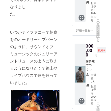
の表記
シャツ
お届
名があ
ブ
なりまし
け予
れば備
ティッ
定：
た。
考欄に
クjune
2024
年12
てお知
アトリ
こ
月
らせく
エに
の
リ
ださ
2024年
タ
ー
い。 完
3〜6月
ン
詳細を見る
いつかティファニーで朝食
を
成した
の間で
選
択
カタロ
お越し
す
をのオードリーヘプバーン
る
グはご
いただ
300
指定の
き 採
のように、サウンドオブ
住所に
寸、形
,00
残り5
ミュージックのジュリーア
お届け
や生地
0
円
させて
選びな
ンドリュースのように歌え
いただ
ど相談
保多織
きま
をさせ
でつ
るようになりたくて路上や
す。 ※
て頂き
くった
下の
ます。
オー
ライブハウスで歌を歌って
支援
「お支
ブ
ダーメ
者：
払い内
ティッ
イド
いました。
0人
容」か
クjune
セット
お届
らリ
アトリ
アップ
け予
ターン
エ住所
ブ
定：
金額変
〒761-
ティッ
2024
年12
更が可
0104 香
クjune
こ
月
能で
川県高
アトリ
の
リ
す。
松市高
エに
タ