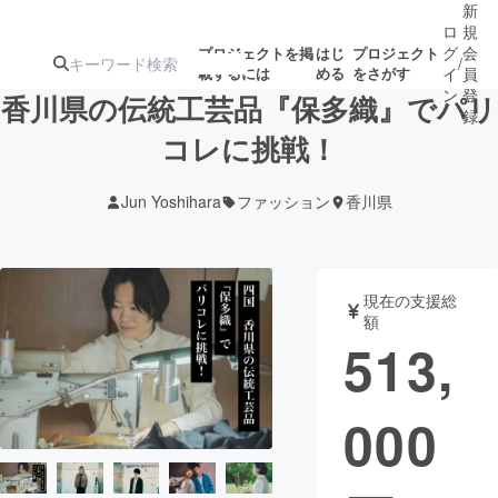
新
ロ
規
グ
会
プロジェクトを掲
はじ
プロジェクト
/
載するには
める
をさがす
イ
員
ン
登
香川県の伝統工芸品『保多織』でパリ
録
コレに挑戦！
人気のプロ
注目のリ
注目の新着プロ
募集終了が近いプ
もうすぐ公開
Jun Yoshihara
ファッション
香川県
ジェクト
ターン
ジェクト
ロジェクト
されます
アート・写真
音楽
現在の支援総
額
513,
テクノロジー・ガジェット
ゲーム・サ
000
映像・映画
書籍・雑誌
ビジネス・起業
チャレンジ