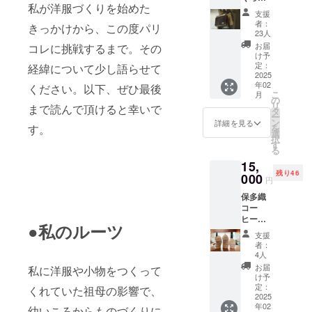
私が洋服づくりを始めた
ハンカ
支援
チセッ
者：
きっかけから、この度パリ
ト（2枚
23人
入り）
お届
コレに挑戦するまで。その
お色は
け予
寒色系
定：
経緯について少し語らせて
か暖色
2025
年02
系のど
ください。以下、ぜひ最後
こ
月
ちらか
の
リ
まで読んで頂けると幸いで
お選び
タ
ー
いただ
ン
詳細を見る
す。
を
けま
選
択
す。 サ
す
る
イズ
15,
W45m
残り46
m
000
円
H45mm
保多織
※写真は
コー
生地見
ヒー
本で
●私のルーツ
フィル
す。
支援
ター1枚
者：
(枠付)
4人
サイズ
お届
私に洋服や小物をつくって
／ 枠を
け予
通す円
定：
くれていた祖母の影響で、
周 約
2025
年02
31cm
幼いころからものづくりに