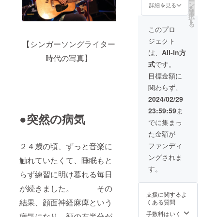
ー
松町
2024年
ン
詳細を見る
を
2175-
3〜6月
選
択
33
の間で
す
る
TAKAM
お越し
このプロ
ATSU
いただ
ジェクト
JAM
き 採
【シンガーソングライター
4.5
寸、形
は、
All-In方
時代の写真】
A301
や生地
式
です。
選びな
ど相談
目標金額に
をさせ
関わらず、
て頂き
ます。
2024/02/29
ブ
23:59:59
ま
ティッ
●突然の病気
クjune
でに集まっ
アトリ
た金額が
エ住所
〒761-
ファンディ
２４歳の頃、ずっと音楽に
0104 香
ングされま
川県高
触れていたくて、睡眠もと
松市高
す。
らず練習に明け暮れる毎日
松町
2175-
が続きました。 その
33
支援に関するよ
TAKAM
結果、顔面神経麻痺という
くある質問
ATSU
JAM
手数料はいく
病気になり、顔の左半分が