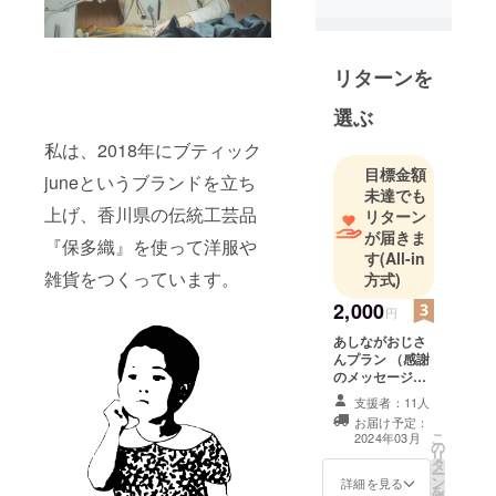
ています。
2022年7月
リターンを
JAPAN
選ぶ
EXPO Paris
2022 招待出
私は、2018年にブティック
展。
目標金額
juneというブランドを立ち
2023年7月
未達でも
上げ、香川県の伝統工芸品
香川県高松
リターン
が届きま
市にアトリ
『保多織』を使って洋服や
す
(All-in
エをOpen。
雑貨をつくっています。
方式)
2,000
円
あしながおじさ
んプラン （感謝
のメッセージを
メールにて送ら
支援者：11人
させて頂きま
お届け予定：
す！） ※下の
こ
2024年03月
の
「お支払い内
リ
タ
容」からリター
ー
ン
ン金額変更が可
詳細を見る
を