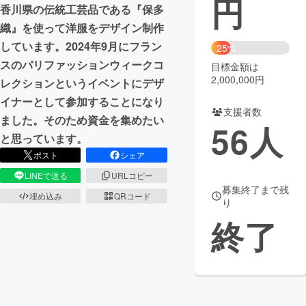
円
香川県の伝統工芸品である『保多
まちづくり・地域活性化
織』を使って洋服をデザイン制作
しています。2024年9月にフラン
25%
スのパリファッションウィークコ
目標金額は
CAMPFIRE for Social Good
CAMPFIRE Creation
2,000,000円
レクションというイベントにデザ
CAMPFIREふるさと納税
machi-ya
コミュニティ
イナーとして参加することになり
支援者数
ました。そのため資金を集めたい
56
人
と思っています。
ポスト
シェア
LINEで送る
URLコピー
募集終了まで残
埋め込み
QRコード
り
終了