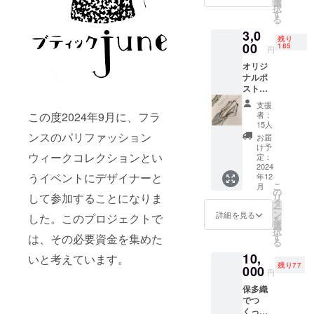
選
能です。
択
す
る
3,0
残り
00
185
円
オリジ
ナルポ
スト
カード
支援
でのお
この度2024年9月に、フラ
者：
礼メッ
15人
セージ
ンスのパリファッション
お届
ポスト
け予
ウィークコレクションとい
カード
定：
のデザ
2024
うイベントにデザイナーと
年12
インは
こ
月
とどい
の
して参加することになりま
リ
てから
タ
ー
のお楽
ン
詳細を見る
した。このプロジェクトで
を
しみで
選
択
す！
す
は、その必要資金を集めた
る
10,
いと考えています。
残り77
000
円
保多織
でつ
くった