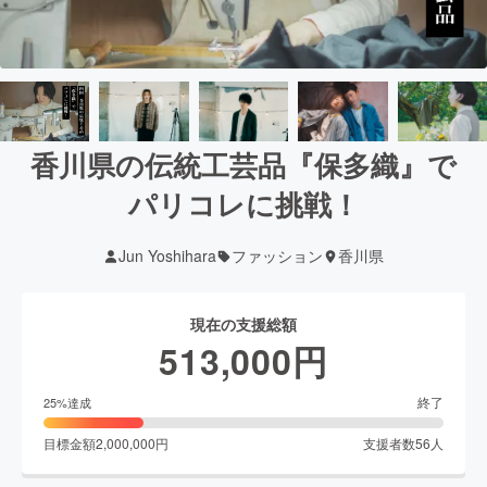
香川県の伝統工芸品『保多織』で
パリコレに挑戦！
Jun Yoshihara
ファッション
香川県
現在の支援総額
513,000
円
終了
25
%達成
目標金額
2,000,000
円
支援者数
56
人