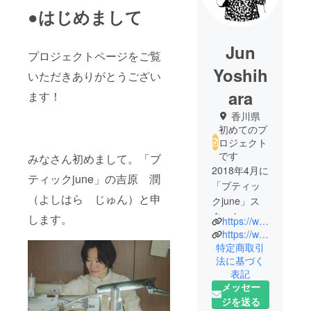
●はじめまして
Jun
プロジェクトページをご覧
Yoshih
いただきありがとうござい
ara
ます！
香川県
初めてのプ
ロジェクト
です
みなさん初めまして。「ブ
2018年4月に
ティックjune」の吉原 潤
「ブティッ
（よしはら じゅん）と申
クjune」ス
タート。
します。
https://www.june-closet.com/
香川県の伝
https://www.instagram.com/boutique._.june/
統工芸品
特定商取引
法に基づく
「保多織」
表記
を使って
メッセー
お洋服や雑
ジを送る
貨をつくっ