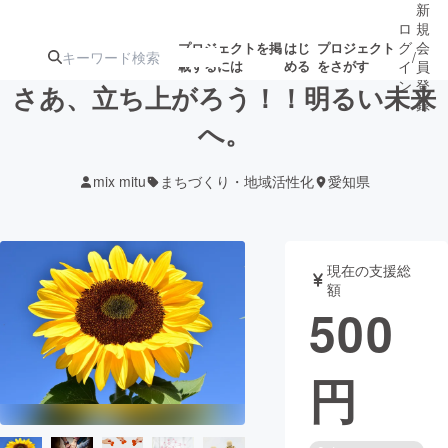
新
ロ
規
グ
会
プロジェクトを掲
はじ
プロジェクト
/
載するには
める
をさがす
イ
員
ン
登
さあ、立ち上がろう！！明るい未来
録
へ。
人気のプロ
注目のリ
注目の新着プロ
募集終了が近いプ
もうすぐ公開
mix mitu
まちづくり・地域活性化
愛知県
ジェクト
ターン
ジェクト
ロジェクト
されます
アート・写真
音楽
現在の支援総
額
500
テクノロジー・ガジェット
ゲーム・サ
円
映像・映画
書籍・雑誌
ビジネス・起業
チャレンジ