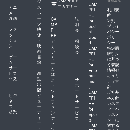
CAMPFIRE
ジ
CAM
アカデミー
アニ
ス
利用規
PFI
メ・
ポ
約
RE
漫画
ー
CA
説
細則
for
ツ
MP
明
プライ
Soci
ファ
映
FI
会
バシー
al
ッ
像
RE
・
ポリ
Goo
ショ
・
ア
相
シー
d
ン
映
カ
談
特定商
CAM
画
デ
会
取引法
PFI
ゲー
書
ミ
に基づ
RE
ム・
籍
ー
く表記
for
サー
・
と
情報セ
Ente
ビス
雑
は
キュリ
rtain
開発
誌
ク
サ
ティ方
men
出
ラ
ポ
針
t
版
ウ
ー
反社基
CAM
ビジ
ビ
ド
ト
本方針
PFI
ネ
ュ
フ
サ
カスタ
RE
ス・
ー
ァ
ー
マーハ
for
起業
テ
ン
ビ
ラスメ
Spor
ィ
デ
ス
ントに
ts
ー
ィ
対する
CAM
・
ン