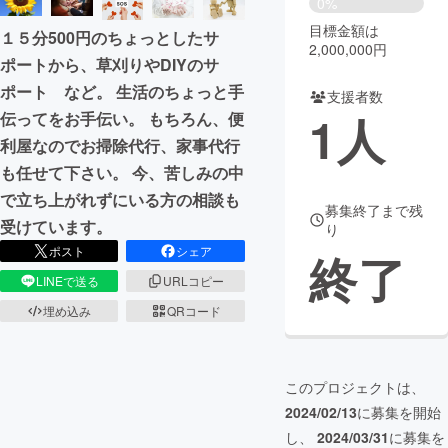
0%
目標金額は
１５分500円のちょっとしたサ
まちづくり・地域活性化
2,000,000円
ポートから、草刈りやDIYのサ
ポート など。 生活のちょっと手
支援者数
CAMPFIRE for Social Good
CAMPFIRE Creation
1
人
伝ってをお手伝い。 もちろん、便
CAMPFIREふるさと納税
machi-ya
コミュニティ
利屋なのでお掃除代行、家事代行
も任せて下さい。 今、苦しみの中
で立ち上がれずにいる方の相談も
募集終了まで残
受けています。
り
ポスト
シェア
終了
LINEで送る
URLコピー
埋め込み
QRコード
このプロジェクトは、
2024/02/13
に募集を開始
し、
2024/03/31
に募集を