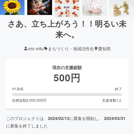
さあ、立ち上がろう！！明るい未
来へ。
mix mitu
まちづくり・地域活性化
愛知県
現在の支援総額
500
円
終了
0
%達成
目標金額
2,000,000
円
支援者数
1
人
このプロジェクトは、
2024/02/13
に募集を開始し、
2024/03/31
に募集を終了しました