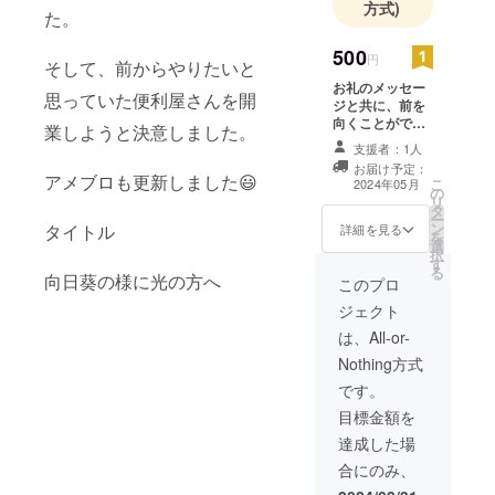
方式)
た。
500
円
そして、前からやりたいと
お礼のメッセー
思っていた便利屋さんを開
ジと共に、前を
向くことができ
業しようと決意しました。
た仲間のエピ
支援者：1人
ソード等を紹介
お届け予定：
させていただき
アメブロも更新しました😃
こ
2024年05月
の
ます。
リ
タ
ー
ン
タイトル
詳細を見る
を
選
択
す
る
向日葵の様に光の方へ
このプロ
ジェクト
は、All-or-
Nothing方式
です。
目標金額を
達成した場
合にのみ、