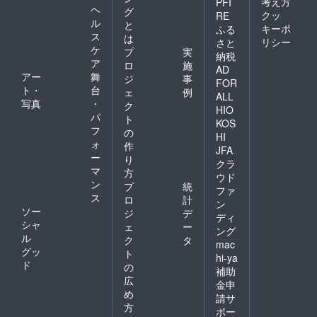
考え方
PFI
ヘ
グ
クッ
RE
ル
と
キーポ
ふる
ス
は
リシー
さと
ケ
プ
実
納税
ア
ロ
施
AD
アー
舞
ジ
事
FOR
ト・
台
ェ
例
ALL
写真
・
ク
HIO
パ
ト
KOS
フ
の
HI
ォ
作
JFA
ー
り
クラ
マ
方
ウド
ン
プ
統
ファ
ス
ロ
計
ン
ソー
ジ
デ
ディ
シャ
ェ
ー
ング
ル
ク
タ
mac
グッ
ト
hi-ya
ド
の
補助
広
金申
め
請サ
方
ポー