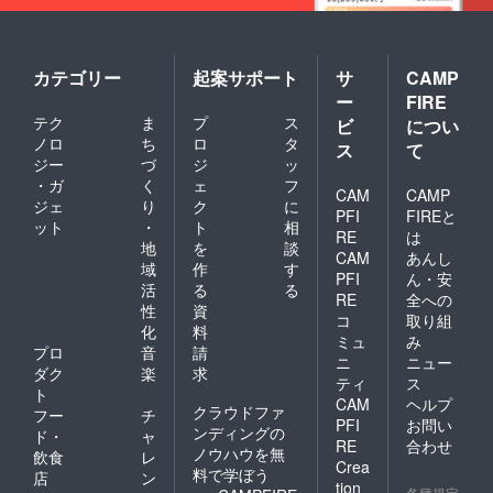
カテゴリー
起案サポート
サ
CAMP
ー
FIRE
テク
ま
プ
ス
ビ
につい
ノロ
ち
ロ
タ
ス
て
ジー
づ
ジ
ッ
・ガ
く
ェ
フ
CAM
CAMP
ジェ
り
ク
に
PFI
FIREと
ット
・
ト
相
RE
は
地
を
談
CAM
あんし
域
作
す
PFI
ん・安
活
る
る
RE
全への
性
資
コ
取り組
化
料
ミュ
み
プロ
音
請
ニ
ニュー
ダク
楽
求
ティ
ス
ト
CAM
ヘルプ
クラウドファ
フー
チ
PFI
お問い
ンディングの
ド・
ャ
RE
合わせ
ノウハウを無
飲食
レ
Crea
料で学ぼう
店
ン
tion
各種規定