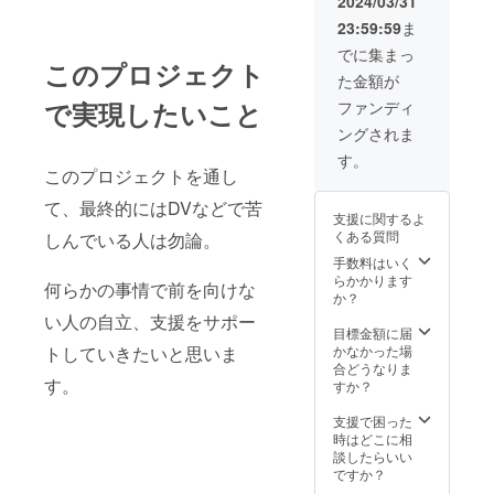
2024/03/31
23:59:59
ま
でに集まっ
このプロジェクト
た金額が
で実現したいこと
ファンディ
ングされま
す。
このプロジェクトを通し
て、最終的にはDVなどで苦
支援に関するよ
くある質問
しんでいる人は勿論。
手数料はいく
らかかります
何らかの事情で前を向けな
か？
い人の自立、支援をサポー
目標金額に届
トしていきたいと思いま
かなかった場
合どうなりま
す。
すか？
支援で困った
時はどこに相
談したらいい
ですか？