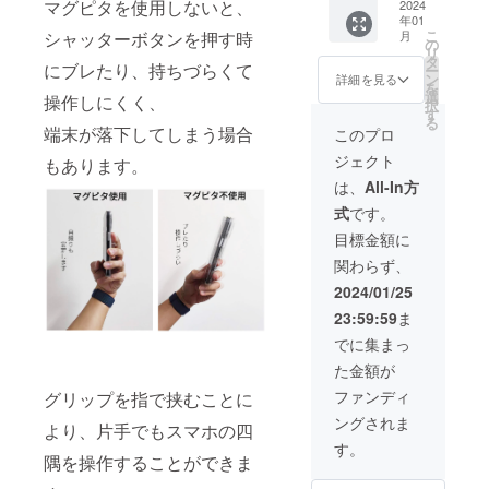
マグピタを使用しないと、
F 消費
2024
予めご了承
年01
税・送
こ
月
シャッターボタンを押す時
料込み
の
ください。
リ
商品及
タ
にブレたり、持ちづらくて
電話での対
ー
びパッ
ン
詳細を見る
を
応はしてお
ケージ
選
操作しにくく、
択
のデザ
す
りません。
る
インや
端末が落下してしまう場合
このプロ
色が変
ジェクト
更にな
もあります。
る場合
は、
All-In方
がござ
式
です。
いま
す。
目標金額に
関わらず、
2024/01/25
23:59:59
ま
でに集まっ
た金額が
ファンディ
グリップを指で挟むことに
ングされま
より、片手でもスマホの四
す。
隅を操作することができま