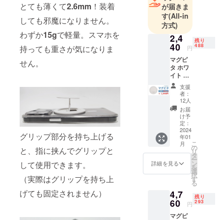
とても薄くて
2.6mm
！装着
が届きま
み、様々な
す
(All-in
製品をお客
しても邪魔になりません。
方式)
さまへ提供
わずか
15g
で軽量。スマホを
2,4
しおかげさ
残り
40
488
持っても重さが気になりま
円
まで多くの
マグピ
方々から高
せん。
タ ホワ
い評価をい
イト 1
ただいてお
個 通常
支援
販売価
ります。ヨ
者：
格：
12人
ドバシカメ
2,980円
お届
ラ、ビック
の
け予
18％OF
定：
カメラ、東
F 消費
2024
グリップ部分を持ち上げる
急ハンズや
年01
税・送
こ
月
料込み
ロフトと
の
と、指に挟んでグリップと
リ
商品及
タ
いった大手
ー
びパッ
ン
して使用できます。
詳細を見る
を
量販店に商
ケージ
選
択
のデザ
（実際はグリップを持ち上
す
品を並べる
る
インや
までに成長
げても固定されません）
4,7
色が変
残り
しました。
更にな
60
293
円
る場合
マグピ
がござ