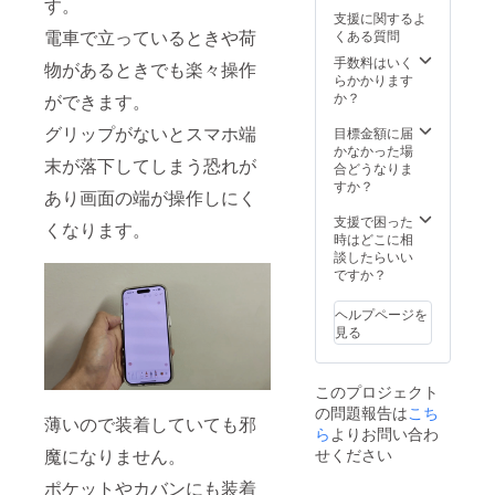
す。
支援に関するよ
電車で立っているときや荷
くある質問
手数料はいく
物があるときでも楽々操作
らかかります
か？
ができます。
グリップがないとスマホ端
目標金額に届
かなかった場
末が落下してしまう恐れが
合どうなりま
すか？
あり画面の端が操作しにく
支援で困った
くなります。
時はどこに相
談したらいい
ですか？
ヘルプページを
見る
このプロジェクト
の問題報告は
こち
薄いので装着していても邪
ら
よりお問い合わ
せください
魔になりません。
ポケットやカバンにも装着