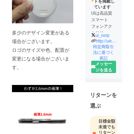
トを掲載し
ています
UIは高品質
スマート
フォンアク
多少のデザイン変更がある
セサリーの
ui_corp
販売会社と
http://uicorporation.jp/
場合がございます。
して創設し
特定商取引
ロゴのサイズや色、配置が
法に基づく
ました。現
表記
変更になる場合がございま
在ではキャ
メッセー
ンプ用品を
す。
ジを送る
はじめ、
キッズカメ
ラ、ファッ
ション雑
リターンを
貨、インテ
選ぶ
リア雑貨
と、衛生用
品など多方
目標金額
面のニーズ
未達でも
を取り込
リターン