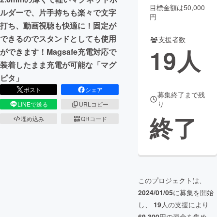
目標金額は50,000
ルダーで、片手持ちも楽々で文字
円
打ち、動画視聴も快適に！固定が
できるのでスタンドとしても使用
支援者数
19
人
ができます！Magsafe充電対応で
装着したまま充電が可能な「マグ
ピタ」
ポスト
シェア
募集終了まで残
り
LINEで送る
URLコピー
終了
埋め込み
QRコード
このプロジェクトは、
2024/01/05
に募集を開始
し、
19
人の支援により
69,300
円の資金を集め、