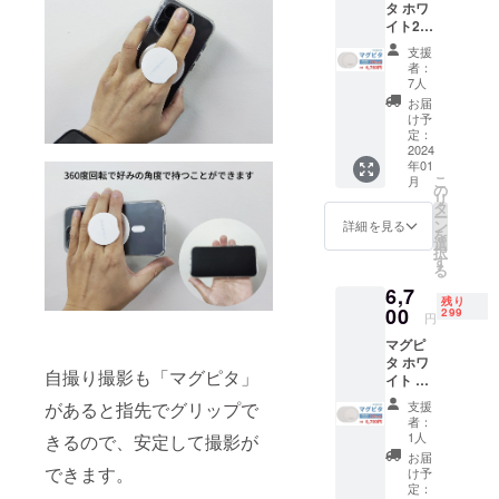
■営業時間■
タ ホワ
いま
イト2個
す。
土日/祝日を
通常販
支援
除く平日
売価
者：
10:00-16:00
格：
7人
5,960円
ご質問等ご
お届
の
け予
ざいました
20％OF
定：
F 消費
2024
ら各プロ
年01
税・送
ジェクトの
こ
月
料込み
の
リ
「実行者へ
商品及
タ
ー
びパッ
ン
問合せ」か
詳細を見る
を
ケージ
選
らお願い致
択
のデザ
す
る
します。営
インや
6,7
色が変
業時間に順
残り
更にな
00
299
円
次回答させ
る場合
マグピ
がござ
ていただき
タ ホワ
いま
ます。週末
自撮り撮影も「マグピタ」
イト 3
す。
や連休明け
個 通常
支援
があると指先でグリップで
販売価
は回答に時
者：
格：
1人
きるので、安定して撮影が
間がかかる
8,940円
お届
の
場合がござ
できます。
け予
25％OF
定：
いますので