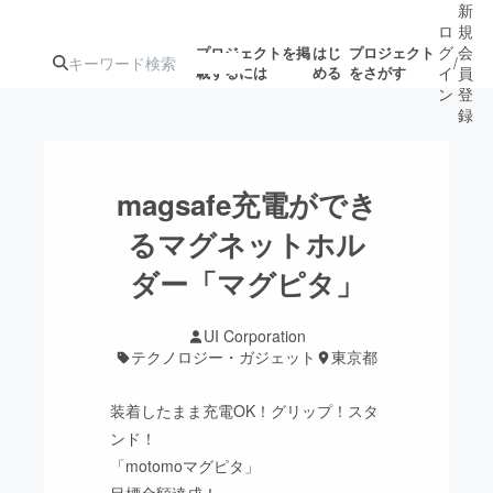
新
ロ
規
グ
会
プロジェクトを掲
はじ
プロジェクト
/
載するには
める
をさがす
イ
員
ン
登
録
人気のプロ
注目のリ
注目の新着プロ
募集終了が近いプ
もうすぐ公開
magsafe充電ができ
ジェクト
ターン
ジェクト
ロジェクト
されます
るマグネットホル
ダー「マグピタ」
アート・写真
音楽
UI Corporation
テクノロジー・ガジェット
ゲーム・サ
テクノロジー・ガジェット
東京都
装着したまま充電OK！グリップ！スタ
映像・映画
書籍・雑誌
ンド！
「motomoマグピタ」
ビジネス・起業
チャレンジ