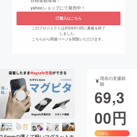
目標金額達成！
yahooショップにて発売中！
まちづくり・地域活性化
購入はこちら
このプロジェクトは2024/01/25に募集を終了
CAMPFIRE for Social Good
CAMPFIRE Creation
しました。
こちらから関連ページを閲覧いただけます。
CAMPFIREふるさと納税
machi-ya
コミュニティ
現在の支援総
額
69,3
00
円
138%
2.6mmの薄くて軽いマグネットホ