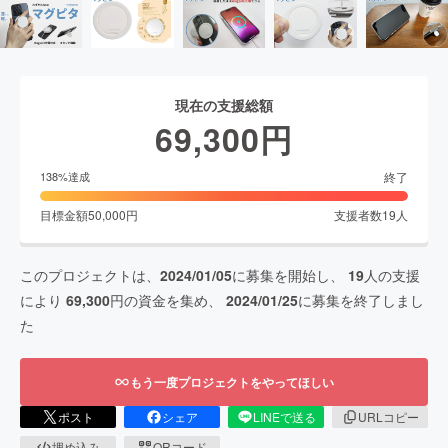
現在の支援総額
69,300
円
終了
138
%達成
目標金額
50,000
円
支援者数
19
人
このプロジェクトは、
2024/01/05
に募集を開始し、
19
人の支援
により
69,300
円の資金を集め、
2024/01/25
に募集を終了しまし
た
もう一度プロジェクトをやってほしい
ポスト
シェア
LINEで送る
URLコピー
埋め込み
QRコード