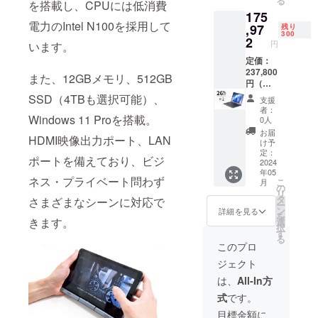
る
を搭載し、CPUには低消費
×1
175
ル：
Type-C
電力のIntel N100を採用して
充電
,97
残り
support@gat
300
ケーブ
2
円
います。
her-tech.jp
ル×1
タッチ
定価：
ペン×1
237,800
また、12GBメモリ、512GB
日本語
円（税
取扱説
込）よ
SSD（4TBも選択可能）、
支援
明書×1
り
者：
26％OF
Windows 11 Proを搭載。
0人
F 内容
お届
HDMI映像出力ポート、LAN
物： 超
け予
小型
定：
ポートを備えており、ビジ
ノート
2024
年05
PC「To
ネス・プライベート問わず
こ
月
fei P8」
の
リ
×2 PD
タ
さまざまなシーンに対応で
ー
対応充
ン
詳細を見る
を
電アダ
きます。
選
択
プター
す
る
×2
このプロ
Type-C
ジェクト
充電
ケーブ
は、
All-In方
ル×2
式
です。
タッチ
ペン×2
目標金額に