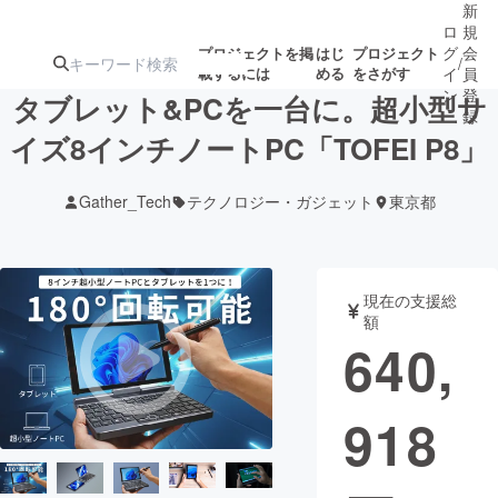
新
ロ
規
グ
会
プロジェクトを掲
はじ
プロジェクト
/
載するには
める
をさがす
イ
員
ン
登
タブレット&PCを一台に。超小型サ
録
イズ8インチノートPC「TOFEI P8」
人気のプロ
注目のリ
注目の新着プロ
募集終了が近いプ
もうすぐ公開
Gather_Tech
テクノロジー・ガジェット
東京都
ジェクト
ターン
ジェクト
ロジェクト
されます
アート・写真
音楽
現在の支援総
額
640,
テクノロジー・ガジェット
ゲーム・サ
918
映像・映画
書籍・雑誌
ビジネス・起業
チャレンジ