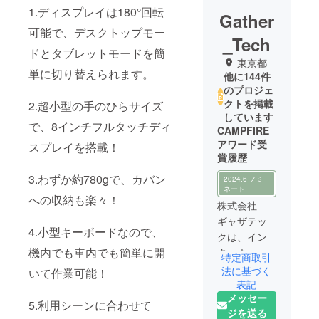
1.ディスプレイは180°回転
Gather
可能で、デスクトップモー
_Tech
ドとタブレットモードを簡
東京都
単に切り替えられます。
他に144件
のプロジェ
クトを掲載
2.超小型の手のひらサイズ
しています
で、8インチフルタッチディ
CAMPFIRE
アワード受
スプレイを搭載！
賞履歴
3.わずか約780gで、カバン
2024.6 ノミ
ネート
への収納も楽々！
株式会社
ギャザテッ
4.小型キーボードなので、
クは、イン
機内でも車内でも簡単に開
ターネット
特定商取引
を活用した
法に基づく
いて作業可能！
スマートな
表記
メッセー
次世代ライ
5.利用シーンに合わせて
ジを送る
フスタイル