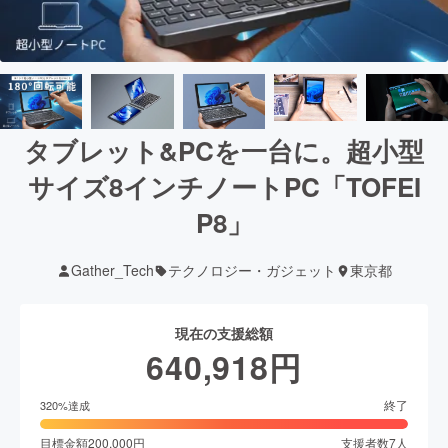
タブレット&PCを一台に。超小型
サイズ8インチノートPC「TOFEI
P8」
Gather_Tech
テクノロジー・ガジェット
東京都
現在の支援総額
640,918
円
終了
320
%達成
目標金額
200,000
円
支援者数
7
人