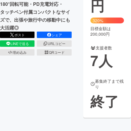
円
180°回転可能・PD充電対応・
まちづくり・地域活性化
タッチペン付属コンパクトなサイ
ズで、出張や旅行中の移動中にも
320%
大活躍◎
目標金額は
CAMPFIRE for Social Good
CAMPFIRE Creation
200,000円
ポスト
シェア
CAMPFIREふるさと納税
machi-ya
コミュニティ
LINEで送る
URLコピー
支援者数
埋め込み
QRコード
7
人
募集終了まで残
り
終了