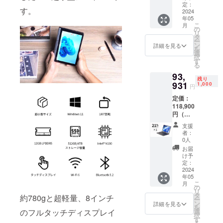
サポートし
小型
定：
す。
ノート
2024
ています。
年05
PC「To
こ
月
fei P8」
の
リ
×1 PD
製品の販売
タ
ー
対応充
ン
詳細を見る
だけでなく
を
電アダ
選
択
運営にまで
プター
す
る
×1
関わること
93,
Type-C
残り
で、日本の
充電
931
1,000
円
皆様のニー
ケーブ
定価：
ル×1
ズを十分に
118,900
タッチ
満たす製品
円（税
ペン×1
込）よ
日本語
をご提供し
支援
り
取扱説
者：
続けること
21％OF
明書×1
0人
が弊社の目
F 内容
お届
物： 超
け予
標となって
小型
定：
おります。
ノート
2024
年05
PC「To
こ
月
fei P8」
の
製品及び配
リ
×1 PD
タ
約780gと超軽量、8インチ
ー
送に関する
対応充
ン
詳細を見る
を
電アダ
のフルタッチディスプレイ
選
お問い合わ
択
プター
す
せ→Eメー