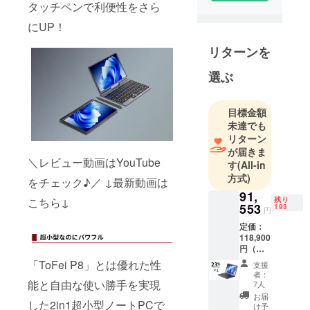
タッチペンで利便性をさら
を提案する
にUP！
企業とし
て、皆様に
リターンを
斬新でユ
ニークな商
選ぶ
品をお届け
します。
目標金額
未達でも
そのため弊
リターン
社は数多く
が届きま
＼レビュー動画はYouTube
の海外メー
す
(All-in
方式)
カーと代理
をチェック♪／ ↓最新動画は
店契約を結
91,
こちら↓
残り
553
193
び、価値あ
円
る商品を価
定価：
118,900
値ある価格
円（税
で皆様にお
込）よ
「ToFei P8」とは優れた性
支援
届けするた
り
者：
23％OF
能と自由な使い勝手を実現
めの、日本
7人
F 内容
お届
市場進出を
した2in1超小型ノートPCで
物： 超
け予