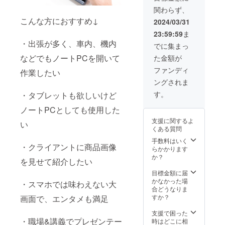
日本語
関わらず、
取扱説
明書×2
こんな方におすすめ↓
2024/03/31
23:59:59
ま
・出張が多く、車内、機内
でに集まっ
などでもノートPCを開いて
た金額が
ファンディ
作業したい
ングされま
す。
・タブレットも欲しいけど
ノートPCとしても使用した
支援に関するよ
い
くある質問
手数料はいく
・クライアントに商品画像
らかかります
か？
を見せて紹介したい
目標金額に届
かなかった場
・スマホでは味わえない大
合どうなりま
すか？
画面で、エンタメも満足
支援で困った
・職場&講義でプレゼンテー
時はどこに相