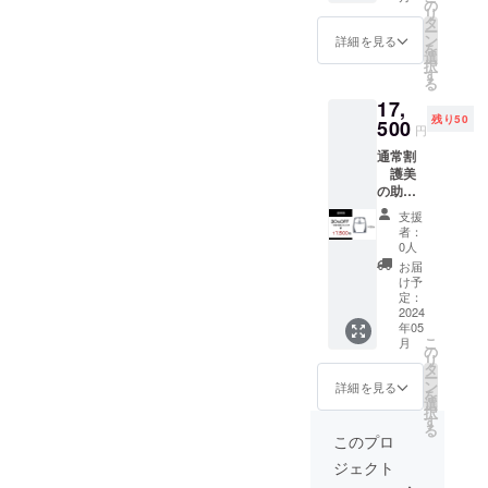
上部：
の
リ
25cm
タ
ー
下部：
ン
詳細を見る
を
30cm
選
択
す
る
17,
残り50
500
円
通常割
護美
の助
50枚
支援
定価
者：
25,000
0人
円の
お届
30％off
け予
サイズ
定：
たて：
2024
年05
38cm
こ
月
上部：
の
リ
25cm
タ
ー
下部：
ン
詳細を見る
を
30cm
選
択
す
る
このプロ
ジェクト