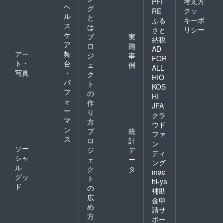
考え方
PFI
ヘ
グ
クッ
RE
ル
と
キーポ
ふる
ス
は
リシー
さと
ケ
プ
実
納税
ア
ロ
施
AD
アー
舞
ジ
事
FOR
ト・
台
ェ
例
ALL
写真
・
ク
HIO
パ
ト
KOS
フ
の
HI
ォ
作
JFA
ー
り
クラ
マ
方
ウド
ン
プ
統
ファ
ス
ロ
計
ン
ソー
ジ
デ
ディ
シャ
ェ
ー
ング
ル
ク
タ
mac
グッ
ト
hi-ya
ド
の
補助
広
金申
め
請サ
方
ポー