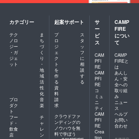
カテゴリー
起案サポート
サ
CAMP
ー
FIRE
テク
ま
プ
ス
ビ
につい
ノロ
ち
ロ
タ
ス
て
ジー
づ
ジ
ッ
・ガ
く
ェ
フ
CAM
CAMP
ジェ
り
ク
に
PFI
FIREと
ット
・
ト
相
RE
は
地
を
談
CAM
あんし
域
作
す
PFI
ん・安
活
る
る
RE
全への
性
資
コ
取り組
化
料
ミュ
み
プロ
音
請
ニ
ニュー
ダク
楽
求
ティ
ス
ト
CAM
ヘルプ
クラウドファ
フー
チ
PFI
お問い
ンディングの
ド・
ャ
RE
合わせ
ノウハウを無
飲食
レ
Crea
料で学ぼう
店
ン
tion
各種規定