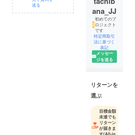
tachib
送る
ana_JJ
初めてのプ
ロジェクト
です
特定商取引
法に基づく
表記
メッセー
ジを送る
リターンを
選ぶ
目標金額
未達でも
リターン
が届きま
す
(All-in