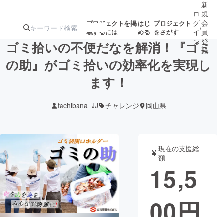
新
ロ
規
グ
会
プロジェクトを掲
はじ
プロジェクト
/
載するには
める
をさがす
イ
員
ン
登
ゴミ拾いの不便だなを解消！『ゴミ
録
の助』がゴミ拾いの効率化を実現し
ます！
人気のプロ
注目のリ
注目の新着プロ
募集終了が近いプ
もうすぐ公開
ジェクト
ターン
ジェクト
ロジェクト
されます
tachibana_JJ
チャレンジ
岡山県
アート・写真
音楽
現在の支援総
テクノロジー・ガジェット
ゲーム・サ
額
15,5
映像・映画
書籍・雑誌
00
円
ビジネス・起業
チャレンジ