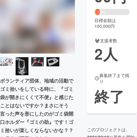
まちづくり・地域活性化
15%
目標金額は
100,000円
CAMPFIRE for Social Good
CAMPFIRE Creation
CAMPFIREふるさと納税
machi-ya
コミュニティ
支援者数
2
人
募集終了まで残
ボランティア団体、地域の活動で
り
ゴミ拾いをしている時に、『ゴミ
終了
袋が開きにくくて不便』と感じた
ことはないですか？まさにそう
言った声を形にしたのがゴミ袋開
口ホルダー『ゴミの助』です！ゴ
このプロジェクトは、
ミ拾いが楽しくならないかな？？