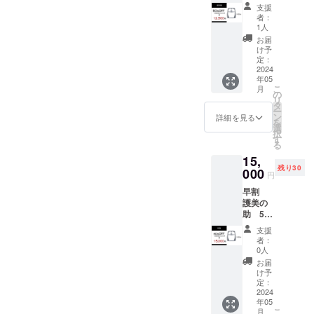
50枚
支援
定価
者：
25,000
1人
円の
お届
50％off
け予
サイズ
定：
たて：
2024
年05
38cm
こ
月
上部：
の
リ
25cm
タ
ー
下部：
ン
詳細を見る
を
30cm
選
択
す
る
15,
残り30
000
円
早割
護美の
助 50
枚 定
支援
価
者：
25,000
0人
円の
お届
40％off
け予
サイズ
定：
たて：
2024
年05
38cm
こ
月