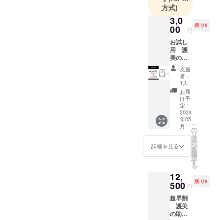
方式)
3,0
残り9
00
円
お試し
用 護
美の
助 10
支援
枚 定
者：
価5,000
1人
円の
お届
40％off
け予
サイズ
定：
たて：
2024
年05
38cm
こ
月
上部：
の
リ
25cm
タ
ー
下部：
ン
詳細を見る
を
30cm
選
択
す
る
12,
残り9
500
円
超早割
護美
の助