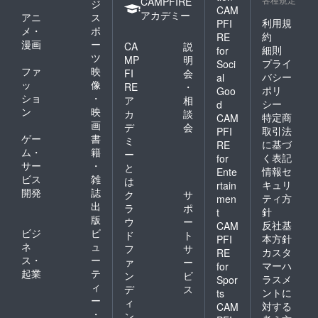
CAMPFIRE
ジ
CAM
アカデミー
アニ
ス
利用規
PFI
メ・
ポ
約
RE
漫画
ー
CA
説
細則
for
ツ
MP
明
プライ
Soci
ファ
映
FI
会
バシー
al
ッ
像
RE
・
ポリ
Goo
ショ
・
ア
相
シー
d
ン
映
カ
談
特定商
CAM
画
デ
会
取引法
PFI
ゲー
書
ミ
に基づ
RE
ム・
籍
ー
く表記
for
サー
・
と
情報セ
Ente
ビス
雑
は
キュリ
rtain
開発
誌
ク
サ
ティ方
men
出
ラ
ポ
針
t
版
ウ
ー
反社基
CAM
ビジ
ビ
ド
ト
本方針
PFI
ネ
ュ
フ
サ
カスタ
RE
ス・
ー
ァ
ー
マーハ
for
起業
テ
ン
ビ
ラスメ
Spor
ィ
デ
ス
ントに
ts
ー
ィ
対する
CAM
・
ン