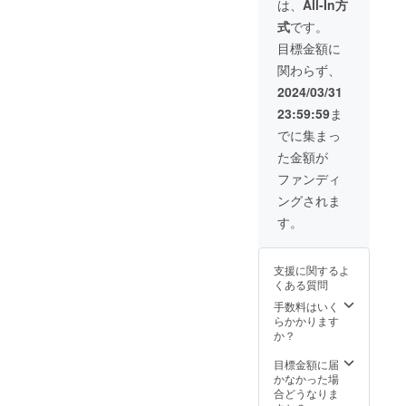
は、
All-In方
式
です。
目標金額に
関わらず、
2024/03/31
23:59:59
ま
でに集まっ
た金額が
ファンディ
ングされま
す。
支援に関するよ
くある質問
手数料はいく
らかかります
か？
目標金額に届
かなかった場
合どうなりま