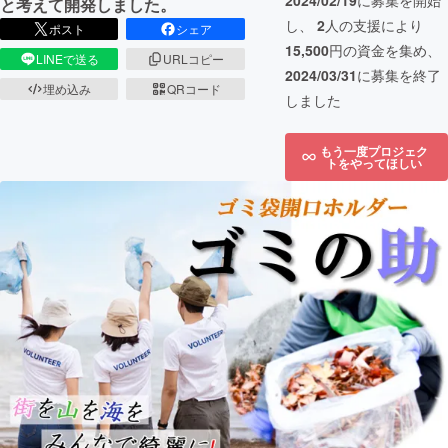
2024/02/19
に募集を開始
と考えて開発しました。
し、
2
人の支援により
ポスト
シェア
15,500
円の資金を集め、
LINEで送る
URLコピー
2024/03/31
に募集を終了
埋め込み
QRコード
しました
もう一度プロジェク
トをやってほしい