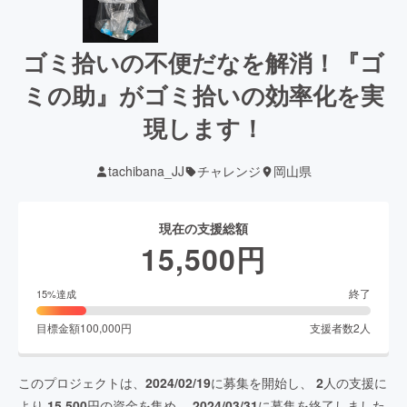
ゴミ拾いの不便だなを解消！『ゴ
ミの助』がゴミ拾いの効率化を実
現します！
tachibana_JJ
チャレンジ
岡山県
現在の支援総額
15,500
円
終了
15
%達成
目標金額
100,000
円
支援者数
2
人
このプロジェクトは、
2024/02/19
に募集を開始し、
2
人の支援に
より
15,500
円の資金を集め、
2024/03/31
に募集を終了しました