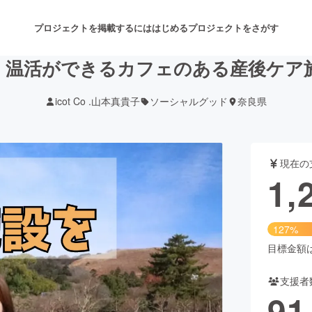
プロジェクトを掲載するには
はじめる
プロジェクトをさがす
、温活ができるカフェのある産後ケア
icot Co .山本真貴子
ソーシャルグッド
奈良県
注目のリターン
注目の新着プロジェクト
募集終了が近いプロジェクト
も
現在の
音楽
舞台・パフォーマンス
1,
ゲーム・サービス開発
フード・飲食店
127%
書籍・雑誌出版
アニメ・漫画
目標金額は1
支援者
チャレンジ
ビューティー・ヘルスケ
91