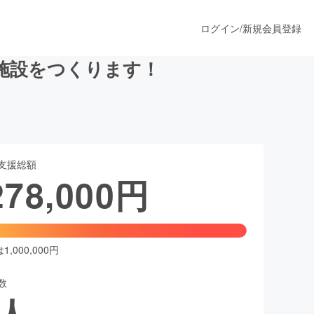
ログイン
/
新規会員登録
施設をつくります！
うすぐ公開されます
支援総額
プロダクト
278,000
円
ファッション
スポーツ
,000,000円
数
ア
ソーシャルグッド
人