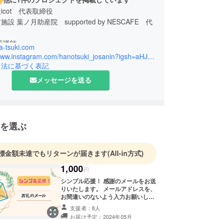
icot 代表取締役
 by NESCAFE 代
看護師
ha-tsuki.com
https://www.instagram.com/hanotsuki_josanin?igsh=aHJsOGNzcXZ6dnhm&utm_source=qr
医療センターにて13年間勤務。
引法に基づく表記
ク妊娠出産、産後の管理や育児指導、保健指導、母
メッセージを送る
産婦人科外来、２週間健診や１か月健診に従事す
、不妊治療を経験し、2020年、2022年のコロナ
中に妊娠出産を経験する。
を選ぶ
ス助産師、不妊症・不育症ピアサポーター、産前産
援員
5月に地元である奈良県生駒市に葉ノ月助産院を開
標金額未達でもリターンが届きます
(All-in方式)
組の母子の受け入れ、産後ケア事業として800組
1,000
円
シンプル応援！ 感謝のメールをお送
りいたします。 メールアドレスを、
お間違いのないよう入力お願いしま
す。
支援者：8人
お届け予定：2024年05月