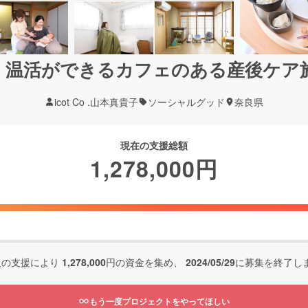
、温活ができるカフェのある産後ケア
icot Co .山本真貴子
ソーシャルグッド
奈良県
現在の支援総額
1,278,000
円
人の支援により
1,278,000
円の資金を集め、
2024/05/29
に募集を終了し
もう一度プロジェクトをやってほしい