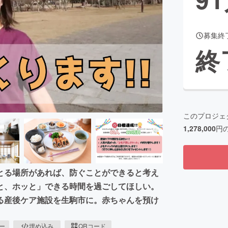
募集終
CAMPFIRE for Social Good
CAMPFIRE Creation
終
CAMPFIREふるさと納税
machi-ya
コミュニティ
このプロジェ
1,278,000
円
とる場所があれば、防ぐことができると考え
と、ホッと」できる時間を過ごしてほしい。
る産後ケア施設を生駒市に。赤ちゃんを預け
ピー
埋め込み
QRコード