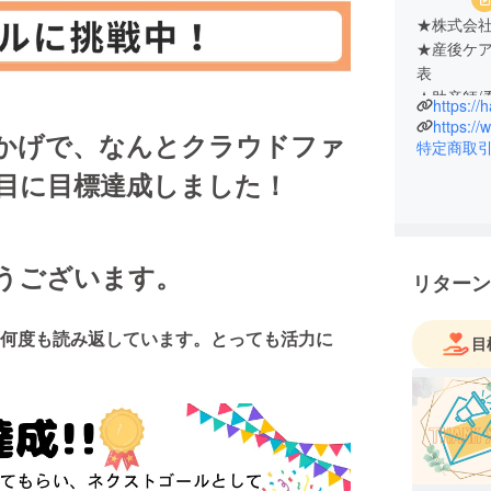
★株式会社
★産後ケア施設 葉ノ月助産院 supported
表
★助産師/
https://
かげで、なんとクラウドファ
周産期母子
特定商取
ハイリス
日目に目標達成しました！
親教室、
る。
私生活では
禍真っ只
うございます。
リターン
アドバン
後訪問支
何度も読み返しています。とっても活力に
2024年
目
業。１日４