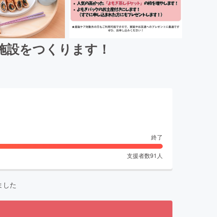
施設をつくります！
終了
支援者数
91
人
ました