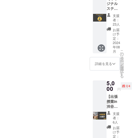
ジナル
ステッ
カー】
支援
イラス
者：
トレー
23人
ターの
お届
「@akk
け予
aaakoo
定：
on」さ
2024
年08
んに描
こ
月
いてい
の
リ
ただい
タ
ー
た僕の
ン
詳細を見る
を
オリジ
選
択
ナルス
す
る
テッ
5,0
カーを
残り4
お送り
00
円
いたし
【出張
ます！
授業in
【商品
渋谷】
サイ
東京の
ズ】
支援
渋谷に
100mm
者：
あるコ
×100m
6人
ワーキ
m
お届
ングス
け予
ペース
定：