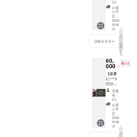
きま
0人
す。 参
す！】
加人
お届
「物は
け予
数、お
いらな
定：
子様の
いけれ
2024
年齢な
年04
ど支援
どのお
こ
月
した
の
申し込
リ
い！」
タ
みにつ
ー
という
ン
詳細を見る
いての
を
優しさ
選
詳細
択
に溢れ
す
は、入
る
た皆様
力して
60,
におす
いただ
残り3
すめで
000
くメー
円
す。
ルアド
【世界
レスに
に一つ
ご連絡
だけ？
をさせ
のオリ
ていた
支援
ジナル
者：
だきま
ソング
0人
す。
作りま
お届
す！】
け予
くいっ
定：
く作詞
2024
年08
による
こ
月
楽曲を
の
リ
作成
タ
ー