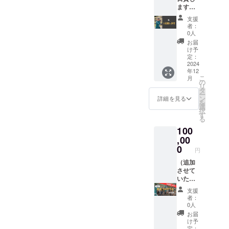
考欄に
ます】
０円塾
曲のイ
1日どこ
ユニ
メージ
支援
に連れ
フォー
やご要
者：
回して
ムに会
望等お
0人
いただ
社や団
書きく
お届
いて
体のロ
ださ
け予
も、力
ゴマー
定：
い。 ※
仕事の
2024
クをプ
動画
年12
お手伝
リント
データ
こ
月
いをさ
させて
の
での納
リ
せても
いただ
タ
品とな
ー
何をし
きま
ン
りま
詳細を見る
を
ても
す。お
選
す。 ※
択
らって
申し込
す
トラブ
る
も大丈
みの場
ルが発
100
夫で
合は画
生しな
す！一
,00
像デー
いよう
緒にど
タの提
0
著作権
円
んなこ
出が必
やその
とがし
（追加
要にな
他の法
たい
させて
りま
的権利
か、備
いただ
す。詳
はプロ
考欄に
きま
細は
ジェク
支援
必ずご
す！）
メール
トオー
者：
記入く
【０円
にてお
ナーに
0人
ださ
塾の教
伝えし
帰属し
お届
い。
育プロ
ます。
ます。
け予
（未定
グラム
※プリン
定：