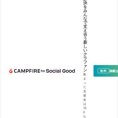
決
を
み
ん
な
で
支
え
合
う
新
し
い
ク
ラ
フ
ァ
ン
掲載
無料
集
ま
っ
た
支
援
金
は
10
0
%