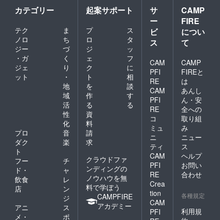
お問い
カテゴリー
起案サポート
サ
CAMP
合わせ
ー
FIRE
等は
テク
ま
プ
ス
Instagr
ビ
につい
amアカ
ノロ
ち
ロ
タ
ス
て
ウント
ジー
づ
ジ
ッ
（@ca
・ガ
く
ェ
フ
mp.919
CAM
CAMP
ジェ
り
ク
に
）まで
PFI
FIREと
ット
・
ト
相
ご連絡
RE
は
くださ
地
を
談
CAM
あんし
い。
域
作
す
PFI
ん・安
活
る
る
RE
全への
性
資
コ
取り組
化
料
ミュ
み
プロ
音
請
ニ
ニュー
ダク
楽
求
ティ
ス
ト
CAM
ヘルプ
クラウドファ
フー
チ
PFI
お問い
ンディングの
ド・
ャ
RE
合わせ
ノウハウを無
飲食
レ
Crea
料で学ぼう
店
ン
tion
各種規定
CAMPFIRE
ジ
CAM
アカデミー
アニ
ス
利用規
PFI
メ・
ポ