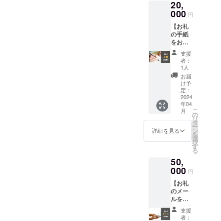
20,
におす
ズ神南
すめで
000
ビル
円
す。
6F） 内
【お礼
容：親
の手紙
子で行
をお送
うワー
りしま
ク
支援
す】感
ショッ
者：
謝の気
プ、調
1人
持ちを
理体験
お届
込めて
お子様
け予
お礼の
定：
１人
手紙を
2024
（保護
年04
直筆で
者様同
こ
月
書かせ
の
伴）あ
リ
ていた
タ
たりの
ー
だきま
ン
料金と
詳細を見る
を
す！
選
なりま
択
す
す。 お
る
子様が2
50,
名で参
000
加され
円
る場合
【お礼
は2枠分
のメー
の購入
ルを送
をお願
らせて
いいた
支援
いただ
しま
者：