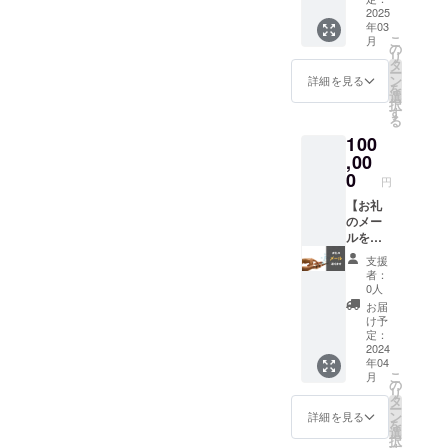
ご了承
の場
を一緒
2025
トの位
くださ
年03
合、未
に考え
置はお
い。
こ
月
定と書
ましょ
選びい
の
リ
いてい
う】
ただけ
タ
ー
ただけ
（企業
ませ
ン
詳細を見る
を
れば結
様向
ん。 ※
選
択
構で
け） 貴
着用期
す
る
す。）
社製品
間は
100
リター
や貴社
2024.4.
ン条件
のこと
,00
1~2025.
※大阪府
を子ど
3.31ま
0
円
から日
もたち
でとし
帰りで
と共に
【お礼
ます。
行ける
考え、
のメー
※ユニ
場所で
学ぶプ
ルを送
フォー
お願い
ログラ
らせて
ムは差
支援
しま
ムを作
いただ
し上げ
者：
す。 ※
成しま
きま
られま
0人
私(村井)
す。そ
す！】
せん。
お届
の移動
の過程
「物は
け予
にかか
は随時
いらな
定：
る交通
SNSで
いけれ
2024
年04
費はご
発信し
ど支援
こ
月
負担く
ていき
した
の
リ
ださ
ます。
い！」
タ
ー
い。 ※
可能で
という
ン
詳細を見る
を
原則8
したら
優しさ
選
択
時〜18
貴社の
に溢れ