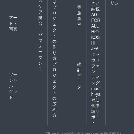
ス
は
リシー
さと
ケ
プ
実
納税
ア
ロ
施
AD
アー
舞
ジ
事
FOR
ト・
台
ェ
例
ALL
写真
・
ク
HIO
パ
ト
KOS
フ
の
HI
ォ
作
JFA
ー
り
クラ
マ
方
ウド
ン
プ
統
ファ
ス
ロ
計
ン
ソー
ジ
デ
ディ
シャ
ェ
ー
ング
ル
ク
タ
mac
グッ
ト
hi-ya
ド
の
補助
広
金申
め
請サ
方
ポー
ト
「QRコード」は株式会社デンソーウェーブの登録商標です。