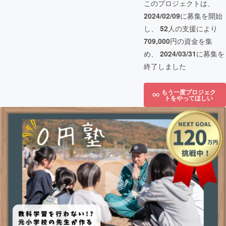
このプロジェクトは、
2024/02/09
に募集を開始
し、
52
人の支援により
709,000
円の資金を集
め、
2024/03/31
に募集を
終了しました
もう一度プロジェク
トをやってほしい