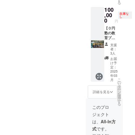
す
る
時まで
ことを
た皆様
100
の時
子供達
におす
間。 ※
に話し
すめで
,00
在庫な
し
私自身
ていた
す。
0
円
と支援
だける
者様双
機会な
【０円
方の安
ども設
塾の教
全のた
けてい
育プロ
め、公
ただけ
グラム
支援
共の場
ると幸
を一緒
者：
でお会
いで
に考え
3人
いしま
す。(ご
ましょ
お届
す。 ※
要望等
う】
け予
ご自宅
ありま
（企業
定：
等は原
したら
様向
2025
年03
則、不
備考欄
け） 貴
こ
月
可とし
にご記
社製品
の
リ
ます。
入くだ
や貴社
タ
ー
（家庭
さい。)
のこと
ン
詳細を見る
を
教師な
・打ち
を子ど
選
択
ど、ご
合わせ
もたち
す
る
要望が
回数 1
と共に
このプロ
ありま
時間以
考え、
ジェクト
したら
上 ・打
学ぶプ
ご連絡
ち合わ
ログラ
は、
All-In方
くださ
せ時
ムを作
式
です。
い。）
期
成しま
※日時に
2024年
す。そ