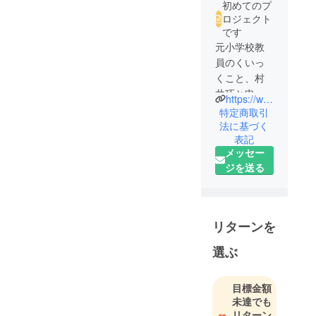
初めてのプ
ロジェクト
です
元小学校教
員のくいっ
くこと、村
井巧と申し
https://www.instagram.com/camp.919/
ます。
特定商取引
全ての子ど
法に基づく
表記
もが楽しく
メッセー
いきいきと
ジを送る
生きられる
社会を作る
ため、本プ
ロジェクト
リターンを
を立ち上げ
ました。ご
選ぶ
支援よろし
くお願いい
目標金額
たしま
未達でも
す！！
リターン