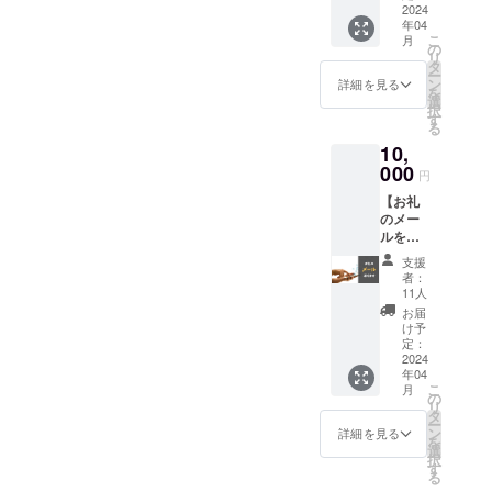
「SLOT
2024
年04
H」をお
こ
月
借りし
の
リ
て出張
タ
ー
授業を
ン
詳細を見る
を
行いま
選
択
す！ 以
す
る
下イベ
10,
ント詳
細にな
000
円
りま
【お礼
す。 日
のメー
時：４
ルを送
月６日
らせて
（土）
支援
いただ
者：
きま
11:00~
11人
す！】
15:00ご
お届
「物は
ろ 場
け予
いらな
所：
定：
いけれ
2024
SLOTH
年04
ど支援
（〒
こ
月
した
150-
の
リ
い！」
0041 東
タ
ー
という
京都渋
ン
詳細を見る
を
優しさ
谷区神
選
択
に溢れ
南1-14-
す
る
た皆様
7 ワイ