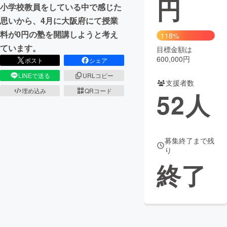
円
小学校教員をしている中で感じた
まちづくり・地域活性化
思いから、4月に大阪府にて授業
料が0円の塾を開講しようと考え
118%
ています。
目標金額は
CAMPFIRE for Social Good
CAMPFIRE Creation
600,000円
ポスト
シェア
CAMPFIREふるさと納税
machi-ya
コミュニティ
LINEで送る
URLコピー
支援者数
埋め込み
QRコード
52
人
募集終了まで残
り
終了