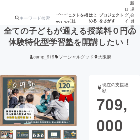
新
ロ
規
グ
会
プロジェクトを掲
はじ
プロジェクト
/
載するには
める
をさがす
イ
員
ン
登
全ての子どもが通える授業料０円の
録
体験特化型学習塾を開講したい！
人気のプロ
注目のリ
注目の新着プロ
募集終了が近いプ
もうすぐ公開
camp_919
ソーシャルグッド
大阪府
ジェクト
ターン
ジェクト
ロジェクト
されます
アート・写真
音楽
現在の支援総
額
709,
テクノロジー・ガジェット
ゲーム・サ
000
映像・映画
書籍・雑誌
ビジネス・起業
チャレンジ