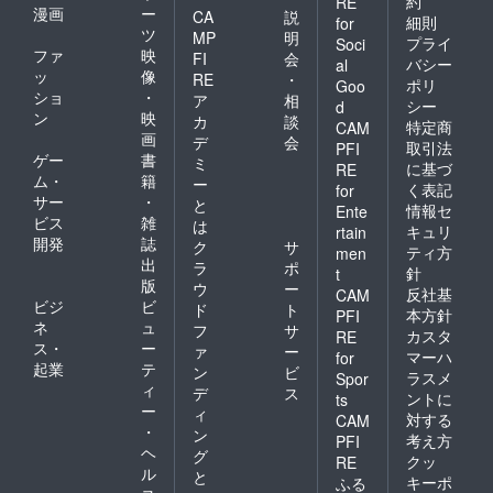
約
RE
漫画
ー
CA
説
細則
for
ツ
MP
明
プライ
Soci
ファ
映
FI
会
バシー
al
ッ
像
RE
・
ポリ
Goo
ショ
・
ア
相
シー
d
ン
映
カ
談
特定商
CAM
画
デ
会
取引法
PFI
ゲー
書
ミ
に基づ
RE
ム・
籍
ー
く表記
for
サー
・
と
情報セ
Ente
ビス
雑
は
キュリ
rtain
開発
誌
ク
サ
ティ方
men
出
ラ
ポ
針
t
版
ウ
ー
反社基
CAM
ビジ
ビ
ド
ト
本方針
PFI
ネ
ュ
フ
サ
カスタ
RE
ス・
ー
ァ
ー
マーハ
for
起業
テ
ン
ビ
ラスメ
Spor
ィ
デ
ス
ントに
ts
ー
ィ
対する
CAM
・
ン
考え方
PFI
ヘ
グ
クッ
RE
ル
と
キーポ
ふる