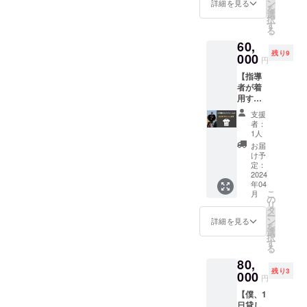
し、く
ン
詳細を見る
を
いっく
選
択
個人の
す
る
Instagr
60,
amアカ
残り9
ウント
000
円
より投
【指導
稿させ
者が着
ていた
用する0
だきま
円塾ユ
す。ま
支援
ニ
た、作
者：
フォー
成した
1人
ムにあ
動画
お届
なたの
データ
け予
ロゴを
もギガ
定：
プリン
2024
ファイ
年04
トしま
ル便に
こ
月
す】
て差し
の
リ
（企業
上げま
タ
ー
様向
す！宣
ン
詳細を見る
を
け） 授
伝でも
選
択
業で
子守唄
す
る
も、
でもお
80,
SNSで
好きに
残り3
も、イ
000
お使い
円
ベント
くださ
【僕、1
でも着
い！ 備
日貸し
用する