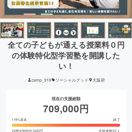
全ての子どもが通える授業料０円
の体験特化型学習塾を開講した
い！
camp_919
ソーシャルグッド
大阪府
現在の支援総額
709,000
円
終了
118
%達成
目標金額
600,000
円
支援者数
52
人