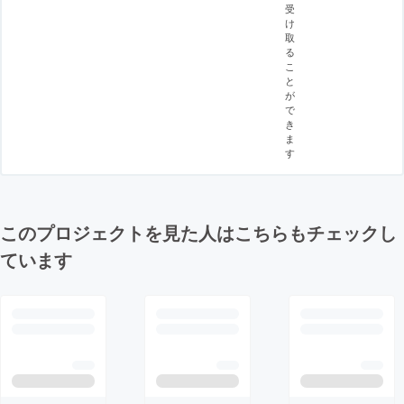
受
け
取
る
こ
と
が
で
き
ま
す
このプロジェクトを見た人はこちらもチェックし
ています