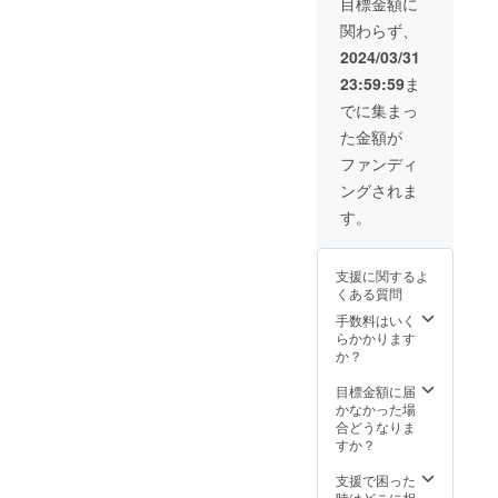
目標金額に
ついて
8月まで
の過程
関わらず、
は要相
・打ち
は随時
談とさ
合わせ
SNSで
2024/03/31
せてい
方法
発信し
23:59:59
ま
ただき
※オン
ていき
ます。
ライン
ます。
でに集まっ
以下の
の場
可能で
た金額が
行為を
合：
したら
伴う場
zoomな
貴社の
ファンディ
合、お
どを用
ことを
ングされま
引き受
いたオ
子供達
けでき
ンライ
に話し
す。
ませ
ンミー
ていた
ん。 ①
ティン
だける
犯罪行
グ ※
機会な
支援に関するよ
為。 ②
オフラ
ども設
くある質問
公序良
インの
けてい
俗に反
場合：
ただけ
手数料はいく
する行
大阪府
ると幸
らかかります
為。 ③
近辺の
いで
か？
政治、
どこか
す。(ご
宗教勧
（交通
要望等
目標金額に届
誘に類
費は支
ありま
かなかった場
する行
援者様
したら
合どうなりま
為。閉
負担と
備考欄
すか？
じる
させて
にご記
いただ
入くだ
支援で困った
きま
さい。)
時はどこに相