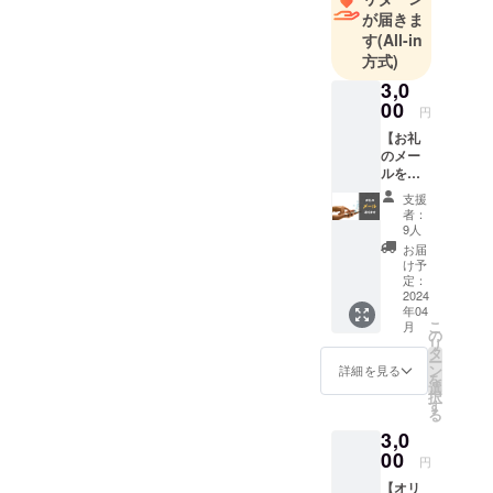
が届きま
す
(All-in
方式)
3,0
00
円
【お礼
のメー
ルを送
らせて
支援
いただ
者：
きま
9人
す！】
お届
「物は
け予
いらな
定：
いけれ
2024
年04
ど支援
こ
月
した
の
リ
い！」
タ
ー
という
ン
詳細を見る
を
優しさ
選
択
に溢れ
す
る
た皆様
3,0
におす
すめで
00
円
す。
【オリ