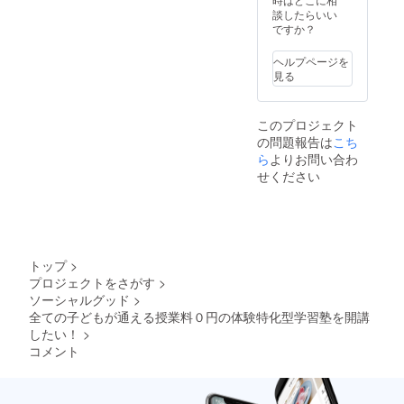
す。ご
・打ち
談したらいい
了承く
合わせ
ですか？
ださ
回数 1
い。）
時間以
ヘルプページを
・日程
上 ・打
見る
調整等
ち合わ
連絡方
せ時
法 ご
期
このプロジェクト
記入い
2024年
の問題報告は
こち
ただい
8月まで
たメー
・打ち
ら
よりお問い合わ
ルアド
合わせ
せください
レスに
方法
ご連絡
※オン
させて
ライン
いただ
の場
きま
合：
す。 ・
zoomな
トップ
>
質問、
どを用
プロジェクトをさがす
>
お問い
いたオ
ソーシャルグッド
>
合わせ
ンライ
等は本
ンミー
全ての子どもが通える授業料０円の体験特化型学習塾を開講
アカウ
ティン
したい！
>
ントま
グ ※
コメント
たは0円
オフラ
塾
インの
（info@
場合：
0enjuku
大阪府