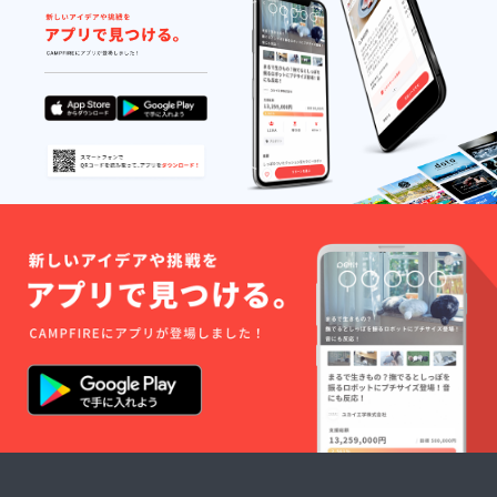
.com）
近辺の
までご
どこか
連絡く
（交通
ださ
費は支
い。
援者様
負担と
させて
いただ
きま
す。ご
了承く
ださ
い。）
・日程
調整等
連絡方
法 ご
記入い
ただい
たメー
ルアド
レスに
ご連絡
させて
いただ
きま
す。 ・
質問、