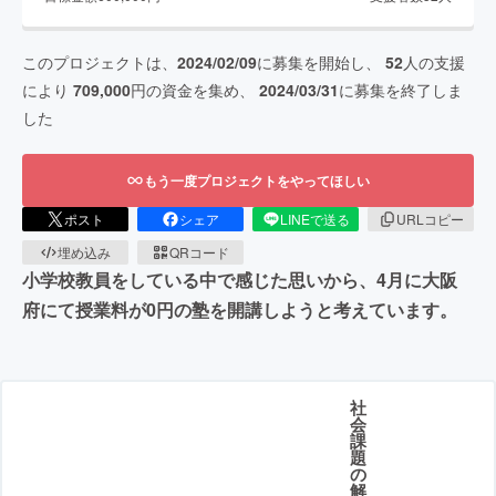
このプロジェクトは、
2024/02/09
に募集を開始し、
52
人の支援
により
709,000
円の資金を集め、
2024/03/31
に募集を終了しま
した
もう一度プロジェクトをやってほしい
ポスト
シェア
LINEで送る
URLコピー
埋め込み
QRコード
小学校教員をしている中で感じた思いから、4月に大阪
府にて授業料が0円の塾を開講しようと考えています。
社
会
課
題
の
解