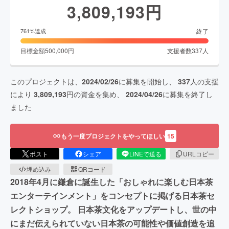
3,809,193
円
終了
761
%達成
目標金額
500,000
円
支援者数
337
人
このプロジェクトは、
2024/02/26
に募集を開始し、
337
人の支援
により
3,809,193
円の資金を集め、
2024/04/26
に募集を終了し
ました
もう一度プロジェクトをやってほしい
15
ポスト
シェア
LINEで送る
URLコピー
埋め込み
QRコード
2018年4月に鎌倉に誕生した「おしゃれに楽しむ日本茶
エンターテインメント」をコンセプトに掲げる日本茶セ
レクトショップ。 日本茶文化をアップデートし、世の中
にまだ伝えられていない日本茶の可能性や価値創造を追