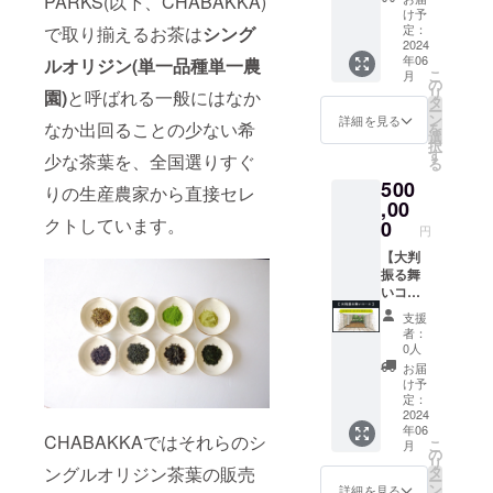
PARKS(以下、CHABAKKA)
本茶エ
筆感謝
け予
ンター
状とビ
定：
で取り揃えるお茶は
シング
テイン
デオ
2024
年06
ルオリジン(単一品種単一農
メント
メッ
こ
月
体験を
セージ
の
リ
園)
と呼ばれる一般にはなか
共に発
※こちら
タ
ー
信しま
のコー
ン
詳細を見る
なか出回ることの少ない希
を
しょ
スはプ
選
択
う！ 利
ロジェ
す
少な茶葉を、全国選りすぐ
る
用開始
クトに
500
は6月以
賛同し
りの生産農家から直接セレ
降から
ていた
,00
予定し
だいた
クトしています。
0
円
ていま
方の純
す。
粋なご
【大判
（詳
支援・
振る舞
細・日
お気持
いコー
程は
ちをお
ス】 ◎
支援
メール
受けす
エクス
者：
にて要
るコー
テリ
0人
相談）
スとな
ア・
お届
りま
ガーデ
け予
す。
ンプロ
定：
デュー
2024
年06
ス ⇒造
CHABAKKAではそれらのシ
こ
月
園技師
の
リ
とコラ
タ
ングルオリジン茶葉の販売
ー
ボレー
ン
詳細を見る