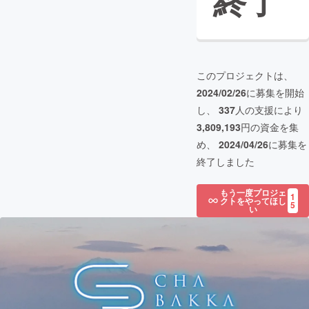
終了
このプロジェクトは、
2024/02/26
に募集を開始
し、
337
人の支援により
3,809,193
円の資金を集
め、
2024/04/26
に募集を
終了しました
もう一度プロジェ
1
クトをやってほし
5
い