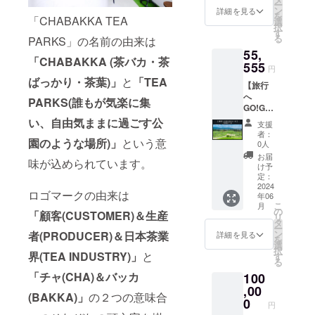
たラベ
ー
やワー
前には
ン
認くだ
詳細を見る
ルや注
を
ク
「CHABAKKA TEA
必ずお
選
さい。
意書き
択
ショッ
届けの
す
◎5枚1
をご確
る
PARKS」の名前の由来は
プ、セ
リター
セット
認くだ
55,
ミナー
ンに貼
の
さい。
「CHABAKKA (茶バカ・茶
や講演
555
付され
ティー
◎5枚1
円
に現地
たラベ
チケッ
セット
ばっかり・茶葉)」
と
「TEA
【旅行
まで出
ルや注
ト 有
の
へ
張でお
意書き
効期
PARKS(誰もが気楽に集
ティー
GO!GO!
伺いい
をご確
限：
チケッ
コース
たしま
い、自由気ままに過ごす公
認くだ
2027年
ト 有
支援
～茶畑
す。 日
さい。
4月30日
者：
効期
周遊ツ
園のような場所)」
という意
本茶エ
◎5枚1
0人
⇒熱海
限：
アー
ンター
セット
店・鎌
お届
2027年
味が込められています。
編】 ◎
テイン
の
け予
倉店両
4月30日
茶産地
メント
定：
ティー
店舗で
⇒熱海
での体
2024
な体験
チケッ
使用可
店・鎌
ロゴマークの由来は
年06
験ツ
をあな
ト 有
能のド
倉店両
こ
月
アーへ
たの町
の
効期
リンク
「顧客(CUSTOMER)＆生産
店舗で
リ
ご招待
にもお
タ
限：
チケッ
使用可
ー
しま
届けし
ン
2027年
者(PRODUCER)＆日本茶業
詳細を見る
ト。 す
能のド
を
す。 ⇒
ます。
選
4月30日
べての
リンク
択
茶畑観
界(TEA INDUSTRY)」
と
利用開
す
⇒熱海
ドリン
チケッ
る
光・茶
始は6月
店・鎌
クが対
ト。 す
「チャ(CHA)＆バッカ
100
摘み体
以降か
倉店両
象とな
べての
験を含
,00
ら予定
店舗で
るとっ
ドリン
(BAKKA)」
の２つの意味合
めた旅
してい
0
使用可
てもお
クが対
円
行プラ
ます。
能のド
得なチ