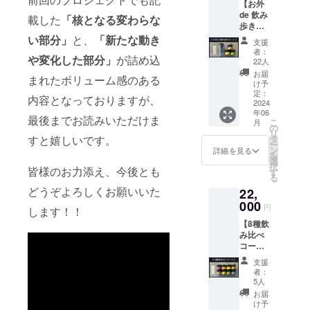
国内外に発
【お外
リジン
fire限定
店・鎌
◎【ca
de 飲み
30g×3
信する。
品種1種
載した
「核となる変わらな
倉店両
mpfire
歩き
品種を
類を
店舗で
限定】
コー
い部分」
と、
「新たな動き
組み合
チョイ
使用可
支援
CHABA
ス】 ◎
わせた
スさせ
能のド
者：
KKA
や変化した部分」
が詰め込
クリア
特別な
ていた
22人
リンク
TEA
タンブ
セッ
だきま
チケッ
お届
PARKS
まれたボリューム感のある
ラー&日
ト。 ※
す。 ※
け予
ト。 す
BRAND
本茶
シング
定：
原材料
べての
内容となっておりますが、
BOOK
セット
2024
ルオリ
及び添
ドリン
デジタ
年06
（オリ
ジンは
加物等
最後までお読みいただけま
クが対
ルデー
こ
月
ジナル
全17品
の
の食品
象とな
タ
リ
茶缶
種の中
すと嬉しいです。
タ
表示は
るとっ
ー
付） ⇒
からラ
ン
お届け
詳細を見る
てもお
を
ロゴ入
ンダム
選
商品の
得なチ
択
皆様のお力添え、今後とも
りのタ
で2種類
す
ラベル
ケット
る
ンブ
+camp
に表記
です。
どうぞよろしくお願いいた
22,
ラーと
fire限定
されま
◎【ca
シング
000
品種1種
す。 商
mpfire
円
します！！
ルオリ
類を
品開封
限定】
【8種飲
ジン
チョイ
前には
CHABA
み比べ
30g×3
スさせ
必ずお
KKA
コー
品種を
ていた
届けの
TEA
ス】 ◎
組み合
だきま
リター
PARKS
支援
シング
わせた
す。 ※
ンに貼
者：
BRAND
ルオリ
セッ
原材料
5人
付され
BOOK
ジン茶
ト。 ※
及び添
たラベ
お届
デジタ
葉
シング
加物等
け予
ルや注
ルデー