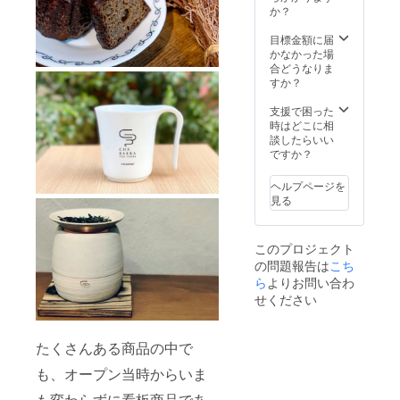
（コス
か？
ト面や
実施期
目標金額に届
間、工
かなかった場
事内容
合どうなりま
などの
すか？
詳細は
メール
支援で困った
にて要
時はどこに相
相談）
談したらいい
ですか？
ヘルプページを
見る
このプロジェクト
の問題報告は
こち
ら
よりお問い合わ
せください
たくさんある商品の中で
も、オープン当時からいま
も変わらずに看板商品であ