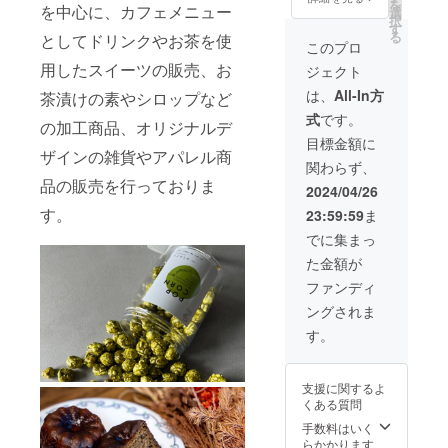
を
ション
を中心に、カフェメニュー
選
択
し、あ
す
る
としてドリンクやお茶を使
なただ
このプロ
けの特
用したスイーツの販売、お
ジェクト
別な空
間や環
は、
All-In方
茶漬けの素やシロップなど
境演出
式
です。
をプロ
の加工商品、オリジナルデ
デュー
目標金額に
スしま
ザインの雑貨やアパレル商
関わらず、
す。 プ
品の販売を行っておりま
ライ
2024/04/26
ベート
す。
23:59:59
ま
庭園は
もちろ
でに集まっ
ん、
た金額が
ウッド
デッ
ファンディ
キ・テ
ングされま
ラス・
門扉・
す。
植栽・
造園な
ど幅広
支援に関するよ
い内容
くある質問
に対応
しま
手数料はいく
す。
らかかります