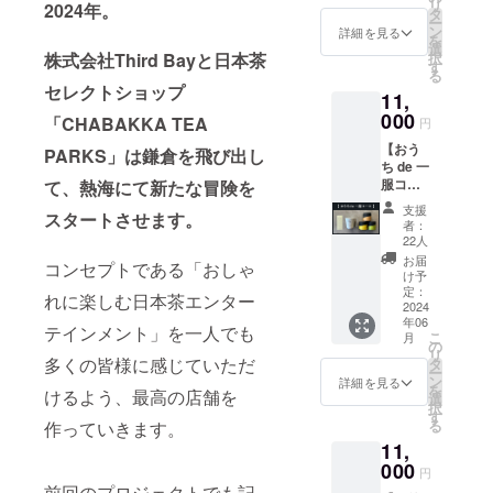
リ
2024年。
抹茶サ
業の経営コ
ラベル
タ
◎5枚1
ー
ブレ+抹
に表記
ン
詳細を見る
セット
ンサルティ
を
茶ポッ
されま
選
の
株式会社Third Bayと日本茶
択
ングやリブ
プコー
す。 商
す
ティー
る
ン+抹茶
品開封
ランディン
チケッ
セレクトショップ
11,
ジャム
前には
ト 有
グサポート
の3種類
000
必ずお
「CHABAKKA TEA
効期
円
などを手掛
のス
届けの
限：
【おう
イーツ
PARKS」は鎌倉を飛び出し
リター
ける。
2027年
ち de 一
とシン
ンに貼
4月30日
斜陽産業と
服コー
て、熱海にて新たな冒険を
グルオ
付され
⇒熱海
ス】 ◎
リジン
化している
たラベ
店・鎌
支援
スタートさせます。
オリジ
30g×3
ルや注
者：
倉店両
日本の伝統
ナルマ
品種を
意書き
22人
店舗で
産業やモノ
グ＆日
組み合
をご確
お届
使用可
コンセプトである「おしゃ
本茶
わせた
認くだ
け予
づくりの現
能のド
セット
特別な
定：
さい。
れに楽しむ日本茶エンター
リンク
場に焦点を
（オリ
2024
セッ
◎5枚1
チケッ
年06
ジナル
置き、斬新
ト。 ※
セット
テインメント」を一人でも
ト。 す
こ
月
茶缶
シング
の
の
な切り口と
べての
リ
付） ⇒
多くの皆様に感じていただ
ルオリ
タ
ティー
ドリン
ー
アイデアで
ロゴ入
ジンは
ン
チケッ
詳細を見る
クが対
を
けるよう、最高の店舗を
りの波
全17品
選
新たな付加
ト 有
象とな
択
佐見焼
種の中
す
効期
るとっ
価値を見出
る
作っていきます。
マグ
からラ
限：
てもお
11,
した商品や
カップ
ンダム
2027年
得なチ
とシン
000
で2種類
4月30日
サービスを
円
ケット
グルオ
+camp
⇒熱海
前回のプロジェクトでも記
です。