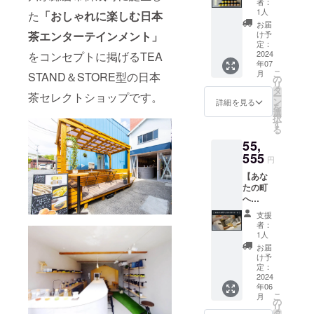
「CHA
リンク
者：
リンク
BRAND
シング
配送期
BAKKA
1人
チケッ
た
「おしゃれに楽しむ日本
チケッ
BOOK
ルオリ
間：
×池乃屋
ト。 す
お届
ト。 す
デジタ
ジン茶
2024年
茶エンターテインメント」
園」の
け予
べての
べての
ルデー
葉
6月～
定：
限定コ
ドリン
ドリン
タ
30g×17
2024
をコンセプトに掲げるTEA
2025年
ラボ
クが対
クが対
年07
種類
5月 ※原
レー
象とな
象とな
こ
月
STAND＆STORE型の日本
（オリ
材料及
の
ション
るとっ
るとっ
リ
ジナル
び添加
タ
品で
てもお
てもお
茶セレクトショップです。
ー
茶缶
物等の
ン
す。 ※
詳細を見る
得なチ
得なチ
を
付） ⇒
食品表
選
原材料
ケット
ケット
択
全17種
示はお
す
及び添
です。
です。
る
類全て
届け商
加物等
◎【ca
◎【ca
55,
が揃っ
品のラ
の食品
mpfire
mpfire
たフル
555
ベルに
表示は
限定】
円
限定】
セッ
表記さ
お届け
CHABA
CHABA
【あな
ト。 ※
れま
商品の
KKA
KKA
たの町
原材料
す。 商
ラベル
TEA
TEA
へ
及び添
品開封
に表記
PARKS
PARKS
GO!GO!
加物等
前には
されま
BRAND
支援
BRAND
コー
の食品
必ずお
す。 商
者：
BOOK
BOOK
ス】 ◎
表示は
届けの
1人
品開封
デジタ
デジタ
出張
お届け
リター
前には
お届
ルデー
ルデー
サービ
商品の
ンに貼
け予
必ずお
タ
タ
ス ⇒代
ラベル
定：
付され
届けの
表の三
2024
に表記
たラベ
リター
年06
浦が
されま
ルや注
ンに貼
こ
月
ケータ
す。 商
の
意書き
付され
リ
リング
品開封
タ
をご確