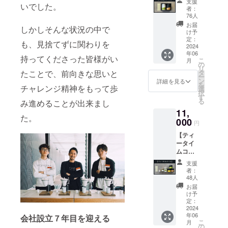
支援
いでした。
限定お
スさせ
者：
を開業。
茶漬け
ていた
76人
日本茶セレ
30g＆ほ
だきま
お届
しかしそんな状況の中で
うじ茶
クトショッ
す。 ※
け予
30gセッ
定：
原材料
も、見捨てずに関わりを
プ事業
ト（オ
2024
及び添
年06
「CHABAKK
リジナ
加物等
持ってくださった皆様がい
こ
月
ル茶缶
の
の食品
A TEA
リ
付）
たことで、前向きな思いと
タ
表示は
ー
PARKS」、
⇒Cam
ン
お届け
詳細を見る
を
チャレンジ精神をもって歩
pfire限
サウナ×日本
選
商品の
択
定のお
す
ラベル
茶ブランド
る
み進めることが出来まし
茶漬け
に表記
事業
11,
の素と
されま
た。
ほうじ
000
「SAUNA＋
す。 商
円
茶を組
品開封
TEA」の運営
【ティ
み合わ
前には
ータイ
をメイン
せた特
必ずお
ムコー
別な
届けの
に、食の専
ス】 ◎
セッ
リター
支援
門学校「レ
抹茶ス
ト。 ※
ンに貼
者：
イーツ
原材料
コールバン
48人
付され
＆日本
及び添
たラベ
お届
タン」講
茶セッ
加物等
け予
ルや注
師、行政や
ト（オ
の食品
定：
意書き
リジナ
2024
表示は
大学での講
をご確
年06
ル茶缶
会社設立７年目を迎える
お届け
認くだ
こ
演活動、企
月
付） ⇒
商品の
の
さい。