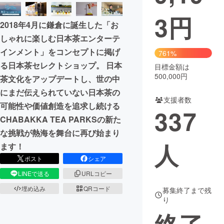
3
円
まちづくり・地域活性化
2018年4月に鎌倉に誕生した「お
しゃれに楽しむ日本茶エンターテ
CAMPFIRE for Social Good
CAMPFIRE Creation
インメント」をコンセプトに掲げ
761%
CAMPFIREふるさと納税
machi-ya
コミュニティ
る日本茶セレクトショップ。 日本
目標金額は
500,000円
茶文化をアップデートし、世の中
にまだ伝えられていない日本茶の
支援者数
可能性や価値創造を追求し続ける
337
CHABAKKA TEA PARKSの新た
な挑戦が熱海を舞台に再び始まり
人
ます！
ポスト
シェア
LINEで送る
URLコピー
埋め込み
QRコード
募集終了まで残
り