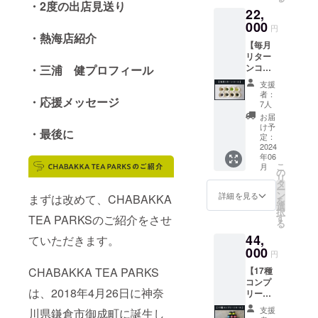
クト限
前には
前には
・2度の出店見送り
限：
てもお
22,
定の狭
必ずお
必ずお
2027年
得なチ
山茶高
000
届けの
届けの
4月30日
円
ケット
級ボト
・熱海店紹介
リター
リター
⇒熱海
です。
【毎月
リング
ンに貼
ンに貼
店・鎌
◎【ca
リター
ティー
付され
付され
倉店両
mpfire
ンコー
・三浦 健プロフィール
（CHA
たラベ
たラベ
店舗で
限定】
ス】 ◎
BAKKA
ルや注
ルや注
使用可
支援
CHABA
シング
×池乃屋
意書き
意書き
者：
能のド
KKA
・応援メッセージ
ルオリ
園コラ
をご確
7人
をご確
リンク
TEA
ジン茶
ボ）と
認くだ
認くだ
お届
チケッ
PARKS
葉
ロゴ入
さい。
け予
さい。
ト。 す
BRAND
・最後に
3g×10
りグラ
定：
◎5枚1
◎5枚1
べての
BOOK
個入り
2024
スを組
セット
セット
ドリン
デジタ
年06
ティー
み合わ
の
の
クが対
ルデー
こ
月
バッグ
せ特別
の
ティー
ティー
象とな
タ
リ
（オリ
なセッ
タ
チケッ
チケッ
るとっ
ー
ジナル
ト。 ※
ン
ト 有
詳細を見る
ト 有
まずは改めて、CHABAKKA
てもお
を
パッ
本ボト
選
効期
効期
得なチ
択
ケージ
リング
す
TEA PARKSのご紹介をさせ
限：
限：
ケット
る
付） ⇒
ティー
2027年
2027年
です。
44,
全17種
ていただきます。
は株式
4月30日
4月30日
◎【ca
類の中
000
会社
⇒熱海
⇒熱海
円
mpfire
からラ
Benefitt
店・鎌
店・鎌
限定】
CHABAKKA TEA PARKS
【17種
ンダム
eaに加
倉店両
倉店両
CHABA
コンプ
で1種類
工して
店舗で
店舗で
KKA
は、2018年4月26日に神奈
リート
を1年間
いただ
使用可
使用可
TEA
コー
毎月ご
いた
能のド
能のド
支援
川県鎌倉市御成町に誕生し
PARKS
ス】 ◎
配送