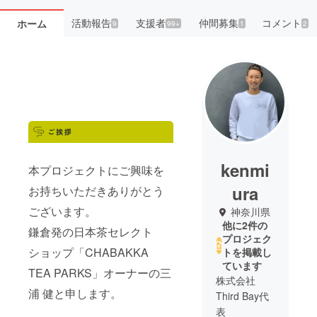
活動報告
支援者
仲間募集
コメント
ホーム
9
99+
1
2
kenmi
本プロジェクトにご興味を
ura
お持ちいただきありがとう
ございます。
神奈川県
他に2件の
鎌倉発の日本茶セレクト
プロジェク
ショップ「CHABAKKA
トを掲載し
ています
TEA PARKS」オーナーの三
株式会社
浦 健と申します。
Third Bay代
表