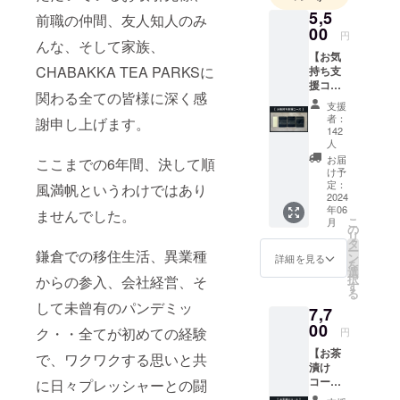
育成・新店
5,5
前職の仲間、友人知人のみ
舗の立ち上
00
円
んな、そして家族、
げなど幅広
【お気
い分野で従
CHABAKKA TEA PARKSに
持ち支
事。
援コー
関わる全ての皆様に深く感
ス】 ◎
2017年、約
支援
シング
者：
謝申し上げます。
12年に渡り
ルオリ
142
携わってき
ジン茶
人
葉
お届
ここまでの6年間、決して順
たファッ
30g×3
け予
ション業界
品種
定：
風満帆というわけではあり
2024
（オリ
を卒業。
年06
ませんでした。
ジナル
2018年、自
こ
月
パッ
の
リ
身が代表を
ケージ
タ
ー
鎌倉での移住生活、異業種
付） ⇒
ン
詳細を見る
務める株式
を
全17品
選
択
からの参入、会社経営、そ
会社Third
種の中
す
る
Bayを設立。
からラ
して未曾有のパンデミッ
7,7
ンダム
同年4月、神
00
で2種類
ク・・全てが初めての経験
円
奈川県鎌倉
+camp
【お茶
fire限定
で、ワクワクする思いと共
市に
漬け
品種1種
CHABAKKA
コー
に日々プレッシャーとの闘
類を
ス】 ◎
TEA PARKS
チョイ