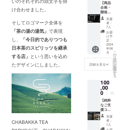
象とな
いのそれぞれの頭文字を掛
ンをプ
【商品
（詳
リンク
ケット
るとっ
ロ
企画・
細・日
チケッ
け合わせました。
です。
てもお
デュー
開発
程は
ト。 す
◎【ca
得なチ
ス致し
コー
メール
べての
mpfire
ケット
支援
ます。
ス】 ◎
にて要
そしてロゴマーク全体を
ドリン
限定】
者：
です。
ツアー
オリジ
相談）
クが対
7人
CHABA
「茶の湯の湯気」
で表現
時期は5
ナル商
※交通
象とな
KKA
お届
月・7
品開発
費・宿
るとっ
け予
TEA
し、
「今日的でありつつも
月・9
権 ⇒未
泊費は
定：
てもお
PARKS
月・11
来の商
2024
別途請
得なチ
BRAND
日本茶のスピリッツを継承
年06
月のい
品開発
求させ
ケット
BOOK
こ
月
ずれか
を共同
ていた
の
です。
デジタ
する店」
という思いを込め
リ
を予定
で行っ
だきま
タ
◎【ca
ルデー
ー
してい
ていた
す。
ン
たデザインにしました。
mpfire
詳細を見る
タ
を
ます。
だく権
選
限定】
択
（詳
利。 商
す
CHABA
る
細・日
品ジャ
KKA
100
程は
ンル、
TEA
メール
商品デ
,00
PARKS
にて要
ザイ
0
BRAND
円
相談）
ン、商
BOOK
※現地集
品名、
【純粋
デジタ
合・現
全てを
なご支
ルデー
地解散
決めて
援コー
タ
とさせ
いただ
ス】 ◎
支援
ていた
ける権
オー
者：
CHABAKKA TEA
だきま
利で
ナー三
1人
す。
す。 日
浦の直
お届