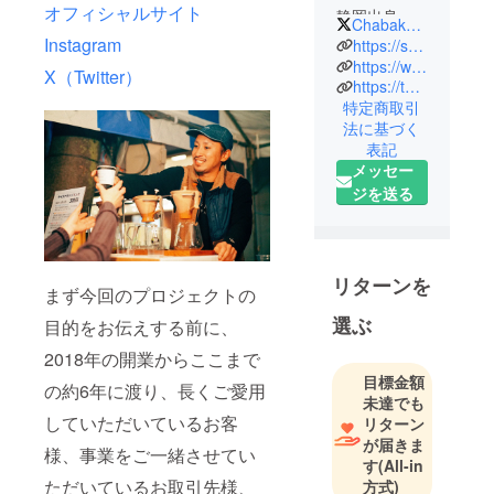
オフィシャルサイト
静岡出身、
ChabakkaTea
鎌倉在住
Instagram
https://shop.chabakkateaparks.com/
38歳既婚、2
https://www.instagram.com/chabakkateaparks/?hl=ja
X（Twitter）
https://twitter.com/ChabakkaTea
男2女の4児
特定商取引
の父親
法に基づく
表記
2009年、株
メッセー
式会社
ジを送る
TOKYO
BASE入社。
立ち上げメ
ンバーとし
リターンを
まず今回のプロジェクトの
て創業年度
選ぶ
目的をお伝えする前に、
から携わ
り、事業部
2018年の開業からここまで
エリアマ
目標金額
の約6年に渡り、長くご愛用
未達でも
ネージャー
していただいているお客
リターン
として店舗
が届きま
運営・商品
様、事業をご一緒させてい
す
(All-in
企画・人材
ただいているお取引先様、
方式)