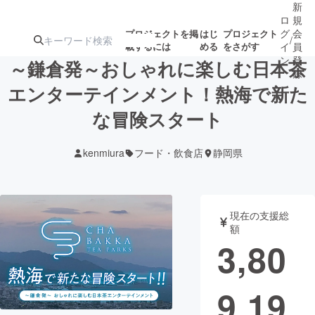
新
ロ
規
グ
会
プロジェクトを掲
はじ
プロジェクト
/
載するには
める
をさがす
イ
員
ン
登
～鎌倉発～おしゃれに楽しむ日本茶
録
エンターテインメント！熱海で新た
な冒険スタート
人気のプロ
注目のリ
注目の新着プロ
募集終了が近いプ
もうすぐ公開
ジェクト
ターン
ジェクト
ロジェクト
されます
kenmiura
フード・飲食店
静岡県
アート・写真
音楽
現在の支援総
テクノロジー・ガジェット
ゲーム・サ
額
3,80
映像・映画
書籍・雑誌
9,19
ビジネス・起業
チャレンジ