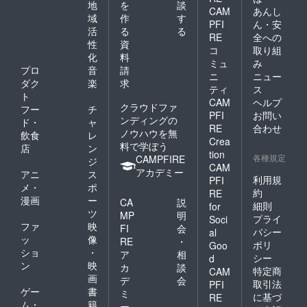
地
を
談
記載さ
考欄に
CAM
あんし
れたお
記載希
域
作
す
PFI
ん・安
名前が
望のお
活
る
る
RE
全への
使用さ
名前
性
資
コ
取り組
れま
（ニッ
化
料
す。 ※
クネー
ミュ
み
プロ
音
請
備考欄
ム可）
ニ
ニュー
ダク
楽
求
へ記載
を記載
ティ
ス
希望の
くださ
ト
CAM
ヘルプ
お名前
い。 ⑤
クラウドファ
フー
チ
PFI
お問い
（ニッ
クラウ
ンディングの
ド・
ャ
クネー
ドファ
RE
合わせ
ノウハウを無
飲食
レ
ム）を
ンディ
Crea
料で学ぼう
店
ン
ご記入
ング限
tion
各種規定
CAMPFIRE
くださ
定グッ
ジ
CAM
い。 備
ズ クラ
アカデミー
アニ
ス
利用規
PFI
考欄に
ウド
メ・
ポ
約
ニック
ファン
RE
漫画
ー
CA
説
ネーム
ディン
細則
for
ツ
などの
グご支
MP
明
プライ
Soci
記載が
援者限
ファ
映
FI
会
バシー
al
ない場
定の
ッ
像
RE
・
ポリ
Goo
合は、
グッズ
ショ
・
ア
相
シー
d
空欄で
をご用
ン
映
カ
談
作成さ
意させ
特定商
CAM
画
デ
会
せてい
ていた
取引法
PFI
ゲー
書
ただき
だきま
ミ
に基づ
RE
ます。
す。
ム・
籍
ー