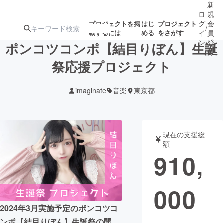
新
ロ
規
グ
会
プロジェクトを掲
はじ
プロジェクト
/
載するには
める
をさがす
イ
員
ン
登
ポンコツコンポ【結目りぼん】生誕
録
祭応援プロジェクト
人気のプロ
注目のリ
注目の新着プロ
募集終了が近いプ
もうすぐ公開
imaginate
音楽
東京都
ジェクト
ターン
ジェクト
ロジェクト
されます
アート・写真
音楽
現在の支援総
額
910,
テクノロジー・ガジェット
ゲーム・サ
000
映像・映画
書籍・雑誌
2024年3月実施予定のポンコツコ
ビジネス・起業
チャレンジ
ンポ【結目りぼん】生誕祭の開