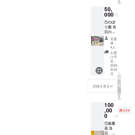
る
クネー
50,
ム可）
を記載
000
円
させて
①のぼ
いただ
り旗 当
きま
日の装
す。 お
飾に使
名前は
支援
用す
データ
者：
る、の
で印字
4人
ぼり旗
を入れ
お届
を作成
させて
け予
致しま
いただ
定：
す。 の
2024
きます
年05
ぼり旗
生誕祭
こ
月
には生
終了
の
リ
誕祭支
後、1〜
タ
ー
援者様
3週間で
ン
詳細を見る
を
のお名
ミニ旗
選
択
前
に直筆
す
る
（ニッ
サイン
100
クネー
入れた
ム可）
,00
ものを
残り29
が記載
ご自宅
0
円
されま
へ郵送
す。 生
①楽屋
させて
誕祭終
花 当
いただ
了後、
日、タ
きま