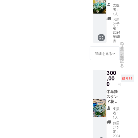
1〜3週
レント
す。 ②
支援
間で直
が使用
フラ
者：
筆サイ
する楽
ワース
1人
ン入り
屋にお
タンド
お届
の のぼ
花をお
(名前掲
け予
り旗
届けい
載 ) 当
定：
(ポール
たしま
2024
日会場
年05
スタン
す。 使
にある
こ
月
ドは付
用した
フラ
の
リ
属しま
お花は
ワース
タ
ー
せん)を
郵送は
タンド
ン
詳細を見る
を
ご自宅
いたし
に生誕
選
択
へ郵送
ませ
祭支援
す
る
させて
ん。生
者とし
300
いただ
誕イベ
てお名
きま
ント当
,00
前を掲
残り19
す。 ②
日、欲
載させ
0
円
フラ
しい場
ていた
ワース
合はス
①単独
だきま
タンド
タッフ
スタン
す。 備
(名前掲
にご相
ド花 生
考欄に
載 ) 当
談くだ
誕祭支
記載希
支援
日会場
さい。
援者様
望のお
者：
にある
②のぼ
のお名
名前
1人
フラ
り旗 当
前
（ニッ
お届
ワース
日の装
（ニッ
クネー
け予
タンド
飾に使
クネー
ム可）
定：
に生誕
用す
ム可）
2024
を記載