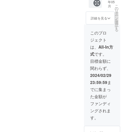
年05
祭支援
る、の
が記載
くださ
こ
月
者とし
ぼり旗
された
い。 ③
の
リ
てお名
を作成
単独ス
クラウ
タ
ー
前を掲
致しま
タンド
ドファ
ン
詳細を見る
を
載させ
す。 の
花を会
ンディ
選
択
ていた
ぼり旗
場に設
ング限
す
る
だきま
には生
置致し
定グッ
このプロ
す。 備
誕祭支
ます。
ズ クラ
ジェクト
考欄に
援者様
単独ス
ウド
記載希
のお名
タンド
ファン
は、
All-In方
望のお
前
花の前
ディン
式
です。
名前
（ニッ
で撮影
グご支
（ニッ
クネー
したソ
援者限
目標金額に
クネー
ム可）
ロチェ
定の
関わらず、
ム可）
が記載
キを後
グッズ
を記載
されま
日、リ
をご用
2024/02/29
くださ
す。 生
ターン
意させ
23:59:59
ま
い。 ③
誕祭終
品と共
ていた
クラウ
了後、
に郵送
だきま
でに集まっ
ドファ
1〜3週
いたし
す。
た金額が
ンディ
間で直
ます。
グッズ
ング限
筆サイ
②集合
の詳細
ファンディ
定グッ
ン入り
写真SP
は当日
ングされま
ズ クラ
の のぼ
クレ
までに
ウド
り旗
ジット
別途お
す。
ファン
(ポール
SNS掲
知らせ
ディン
スタン
載に使
させて
グご支
ドは付
用する
いただ