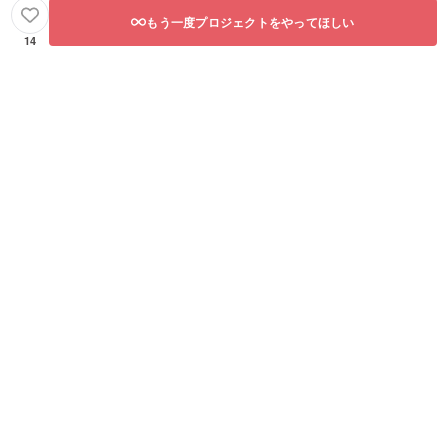
ます。
もう一度プロジェクトをやってほしい
(ミニ旗
など) ※
14
お名前
（ニッ
クネー
ム可）
は、6文
字まで
お願い
いたし
ます。
※特殊文
字・記
号は使
用でき
ませ
ん。 ※
集合写
真のデ
ザイン
によっ
て、記
載名の
色や
フォン
トが変
わりま