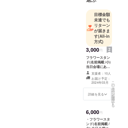
目標金額
未達でも
リターン
が届きま
す
(All-in
方式)
3,000
円
フラワースタン
ド(名前掲載 /小)
当日会場にある
フラワースタン
支援者：10人
ドに生誕祭支援
お届け予定：
者としてお名前
こ
2024年03月
の
を掲載させてい
リ
タ
ただきます。 備
ー
ン
考欄に記載希望
詳細を見る
を
選
のお名前（ニッ
択
す
クネーム可）を
る
記載ください。
6,000
※ネームプレート
円
のお持ち帰り不
・フラワースタ
可 ※お名前
ンド(名前掲載 /
（ニックネーム