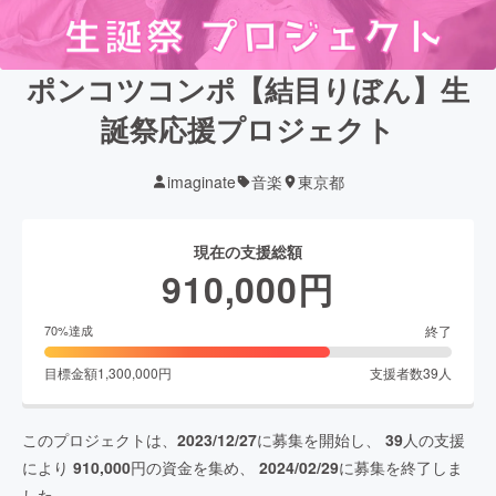
ポンコツコンポ【結目りぼん】生
誕祭応援プロジェクト
imaginate
音楽
東京都
現在の支援総額
910,000
円
終了
70
%達成
目標金額
1,300,000
円
支援者数
39
人
このプロジェクトは、
2023/12/27
に募集を開始し、
39
人の支援
により
910,000
円の資金を集め、
2024/02/29
に募集を終了しま
した