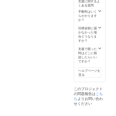
支援に関するよ
援者限
属しま
生誕祭
きま
くある質問
定の
せん)を
の集合
す。 ④
グッズ
ご自宅
写真
生誕限
手数料はいく
をご用
へ郵送
に、特
定オリ
らかかります
意させ
させて
別支援
ジナル
か？
ていた
いただ
者枠と
ネーム
だきま
きま
してお
プレー
目標金額に届
す。
す。 ③
名前を
ト リ
かなかった場
グッズ
フラ
記載さ
ターン
合どうなりま
の詳細
ワース
せてい
品の郵
すか？
は当日
タンド
ただき
送と一
までに
(名前掲
ます。
緒にお
支援で困った
別途お
載 ) 当
また、
送りい
時はどこに相
知らせ
日会場
作成し
たしま
談したらいい
させて
にある
た集合
す。
ですか？
いただ
フラ
写真の
ネーム
きま
ワース
データ
プレー
ヘルプページを
す。 ④
タンド
はメー
トのお
見る
生誕限
に生誕
ルにて
名前
定オリ
祭支援
後日お
は、備
ジナル
者とし
送りさ
考欄に
このプロジェクト
ネーム
てお名
せてい
記載さ
の問題報告は
こち
プレー
前を掲
ただき
れたお
ト リ
載させ
ます。
ら
よりお問い合わ
名前が
ターン
ていた
③のぼ
使用さ
せください
品の郵
だきま
り旗 当
れま
送と一
す。 備
日の装
す。 ※
緒にお
考欄に
飾に使
備考欄