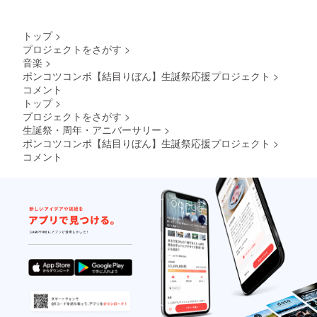
送りい
記載希
用す
へ記載
たしま
望のお
る、の
希望の
す。
名前
ぼり旗
お名前
トップ
>
ネーム
（ニッ
を作成
（ニッ
プロジェクトをさがす
>
プレー
クネー
致しま
クネー
音楽
>
トのお
ム可）
す。 の
ム）を
名前
を記載
ぼり旗
ポンコツコンポ【結目りぼん】生誕祭応援プロジェクト
>
ご記入
は、備
くださ
には生
くださ
コメント
考欄に
い。 ④
誕祭支
い。 備
トップ
>
記載さ
クラウ
援者様
考欄に
プロジェクトをさがす
>
れたお
ドファ
のお名
ニック
生誕祭・周年・アニバーサリー
>
名前が
ンディ
前
ネーム
ポンコツコンポ【結目りぼん】生誕祭応援プロジェクト
使用さ
ング限
（ニッ
>
などの
れま
定グッ
クネー
記載が
コメント
す。 ※
ズ クラ
ム可）
ない場
備考欄
ウド
が記載
合は、
へ記載
ファン
されま
空欄で
希望の
ディン
す。 生
作成さ
お名前
グご支
誕祭終
せてい
（ニッ
援者限
了後、
ただき
クネー
定の
1〜3週
ます。
ム）を
グッズ
間で直
(ミニ旗
ご記入
をご用
筆サイ
など) ※
くださ
意させ
ン入り
お名前
い。 備
ていた
の のぼ
（ニッ
考欄に
だきま
り旗
クネー
ニック
す。
(ポール
ム可）
ネーム
グッズ
スタン
は、6文