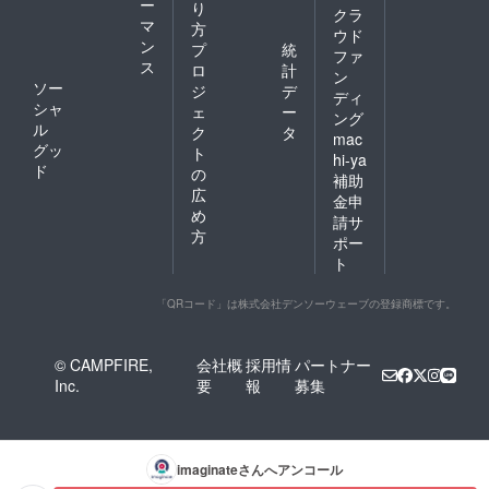
ー
り
考欄に
クラ
マ
記載さ
方
ウド
れたお
ン
プ
統
ファ
名前が
ス
ロ
計
ン
使用さ
ソー
ジ
デ
ディ
れま
シャ
ェ
ー
す。 ※
ング
ル
ク
タ
備考欄
mac
グッ
へ記載
ト
hi-ya
希望の
ド
の
補助
お名前
広
金申
（ニッ
め
クネー
請サ
方
ム）を
ポー
ご記入
ト
くださ
い。 備
「QRコード」は株式会社デンソーウェーブの登録商標です。
考欄に
ニック
ネーム
などの
© CAMPFIRE,
会社概
採用情
パートナー
記載が
Inc.
要
報
募集
ない場
合は、
空欄で
作成さ
せてい
imaginate
さんへアンコール
ただき