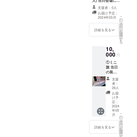
大) 当日会場にあ
可）は、6文字ま
るフラワースタ
でお願いいたし
支援者：0人
ンドに生誕祭支
ます。 ※特殊文
お届け予定：
援者としてお名
こ
字・記号は使用
2024年03月
の
前を掲載させて
リ
できません
タ
いただきます。
ー
ン
備考欄に記載希
詳細を見る
を
選
望のお名前
択
す
（ニックネーム
る
可）を記載くだ
10,
さい。 ※ネーム
000
プレートのお持
円
ち帰り不可 ※お
①ミニ
名前（ニック
旗 当日
ネーム可）は、6
の装飾
文字までお願い
に使用
いたします。 ※
支援
する、
特殊文字・記号
者：
ミニ旗
26人
は使用できませ
を作成
ん
お届
致しま
け予
す。 ミ
定：
ニ旗に
2024
年05
は、生
こ
月
誕祭支
の
リ
援者様
タ
ー
のお名
ン
詳細を見る
を
前
選
択
（ニッ
す