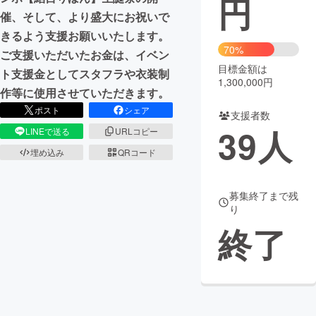
円
催、そして、より盛大にお祝いで
まちづくり・地域活性化
きるよう支援お願いいたします。
70%
ご支援いただいたお金は、イベン
目標金額は
CAMPFIRE for Social Good
CAMPFIRE Creation
ト支援金としてスタフラや衣装制
1,300,000円
CAMPFIREふるさと納税
machi-ya
コミュニティ
作等に使用させていただきます。
ポスト
シェア
支援者数
39
人
LINEで送る
URLコピー
埋め込み
QRコード
募集終了まで残
り
終了