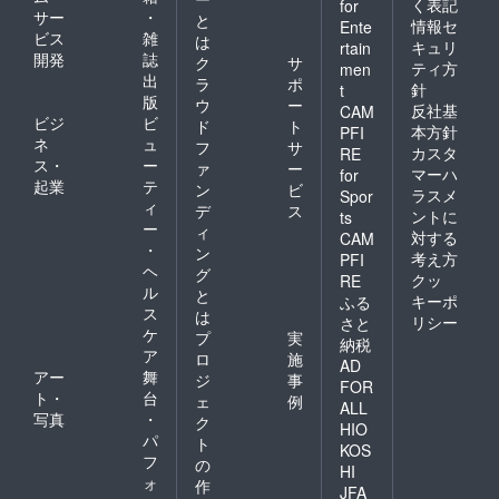
く表記
for
(ミニ旗
グッズ
サー
・
と
情報セ
Ente
など) ※
の詳細
ビス
雑
は
お名前
は当日
キュリ
rtain
開発
誌
ク
サ
（ニッ
までに
ティ方
men
出
クネー
別途お
ラ
ポ
針
t
ム可）
知らせ
版
ウ
ー
反社基
CAM
は、6文
させて
ビジ
ビ
ド
ト
本方針
PFI
字まで
いただ
ネ
ュ
フ
サ
カスタ
お願い
きま
RE
ス・
ー
ァ
ー
いたし
す。 ⑥
マーハ
for
起業
テ
ます。
生誕限
ン
ビ
ラスメ
Spor
※特殊文
定オリ
ィ
デ
ス
ントに
ts
字・記
ジナル
ー
ィ
対する
CAM
号は使
ネーム
・
ン
考え方
PFI
用でき
プレー
ヘ
グ
ません
ト リ
クッ
RE
ル
と
ターン
キーポ
ふる
ス
品の郵
は
リシー
さと
送と一
ケ
プ
実
納税
緒にお
ア
ロ
施
AD
送りい
アー
舞
ジ
事
たしま
FOR
ト・
台
ェ
例
す。
ALL
写真
・
ネーム
ク
HIO
プレー
パ
ト
KOS
トのお
フ
の
HI
名前
ォ
作
は、備
JFA