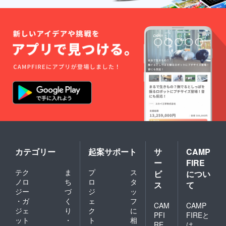
などの
の詳細
ドは付
字まで
記載が
は当日
属しま
お願い
ない場
までに
せん)を
いたし
合は、
別途お
ご自宅
ます。
空欄で
知らせ
へ郵送
※特殊文
作成さ
させて
させて
字・記
せてい
いただ
いただ
号は使
ただき
きま
きま
用でき
ます。
す。 ⑤
す。 ④
ませ
(ミニ旗
生誕限
フラ
ん。
など) ※
定オリ
ワース
お名前
ジナル
タンド
（ニッ
ネーム
(名前掲
クネー
プレー
載 ) 当
ム可）
ト リ
日会場
は、6文
ターン
にある
字まで
品の郵
フラ
お願い
送と一
ワース
いたし
緒にお
タンド
カテゴリー
起案サポート
サ
CAMP
ます。
送りい
に生誕
ー
FIRE
※特殊文
たしま
祭支援
テク
ま
プ
ス
ビ
につい
字・記
す。
者とし
ノロ
ち
ロ
タ
号は使
ネーム
てお名
ス
て
用でき
プレー
前を掲
ジー
づ
ジ
ッ
ませ
トのお
載させ
・ガ
く
ェ
フ
CAM
CAMP
ん。
名前
ていた
ジェ
り
ク
に
は、備
だきま
PFI
FIREと
ット
・
ト
相
考欄に
す。 備
RE
は