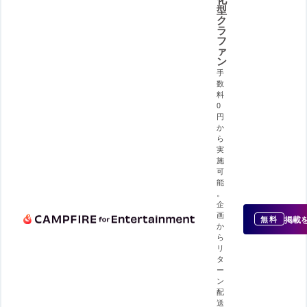
型
ク
ラ
フ
ァ
ン
手
数
料
0
円
か
ら
実
施
可
能
。
企
画
掲載
無料
か
ら
リ
タ
ー
ン
配
送