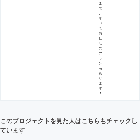
ま
で
、
す
べ
て
お
任
せ
の
プ
ラ
ン
も
あ
り
ま
す
！
このプロジェクトを見た人はこちらもチェックし
ています