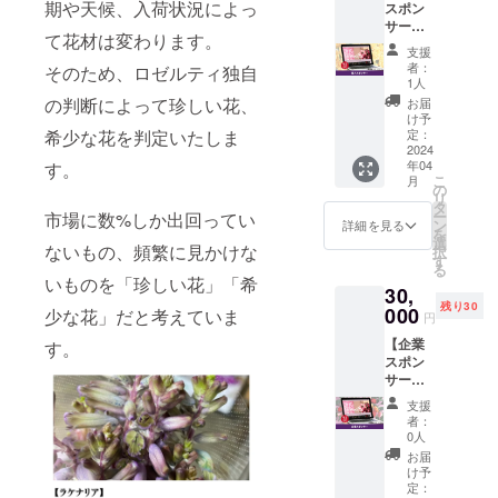
りま
期や天候、入荷状況によっ
スポン
をお送
手元に
ルで、
安） カ
瓶サイ
す。 ※
サー】
りさせ
届いて
特別な
ラー：
ズ：
て花材は変わります。
沖縄・
Rosélty
ていた
からも
瞬間を
デザイ
φ15cm
支援
離島に
（ロゼ
だきま
長く楽
お過ご
ナーに
者：
そのため、ロゼルティ独自
×H20c
はお届
ル
す。 な
しめま
しいた
1人
おまか
m カ
けでき
ティ）
お、支
す。
だける
の判断によって珍しい花、
せ お届
お届
ラー：
ませ
の個人
援時に
ブーケ
アレン
け予
け時
大まか
ん。
スポン
希少な花を判定いたしま
上乗せ
定：
または
ジメン
期：
なイ
サーに
2024
支援が
アレン
トをお
2024年
メージ
年04
す。
なれる
可能で
ジメン
届けい
4月、5
をお選
こ
月
権利で
す。 応
の
トのど
たしま
月、6月
びいた
リ
す。
援の気
タ
ちらか
す。
の3回 ※
だけま
ー
市場に数%しか出回ってい
HP（
持ちの
ン
をお選
（沖
詳細を見る
送料込
す。
を
https://r
上乗
選
びいた
縄・離
みのお
1、赤ピ
ないもの、頻繁に見かけな
択
oselty.b
せ、大
す
だけま
島には
値段で
ンク系
る
ase.sho
歓迎で
す。 サ
お届け
いものを「珍しい花」「希
す。 ※
2、黄色
30,
p/ ）に
す！
イズ：
できま
使用す
オレン
残り30
支援者
000
少な花」だと考えていま
H25cm
せん）
る花材
円
ジ系
として
×W25c
素材に
は生花
3、白グ
【企業
す。
お名前
m（目
もこだ
となり
リーン
スポン
を掲載
安） カ
わり、
ます。
系 4、
サー】
させて
ラー：
鮮度の
※花材の
デザイ
Rosélty
いただ
デザイ
高いお
種類は
支援
ナーに
（ロゼ
きま
ナーに
花はお
者：
おまか
おまか
ル
す。 あ
0人
おまか
手元に
せにな
せ ※送
ティ）
なたの
せ お届
届いて
お届
りま
料込み
の企業
お名前
け予
け時
からも
す。 ※
のお値
スポン
を
定：
期：
長く楽
沖縄・
段で