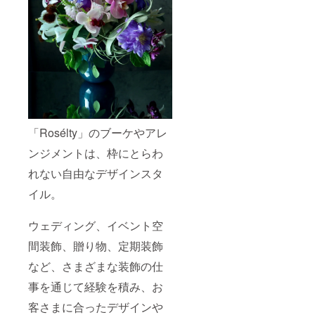
お断り
させて
いただ
いた場
合にお
いても
返金は
いたし
かねま
す。 ※
掲載期
間は
「Rosélty」のブーケやアレ
2024年
4月から
ンジメントは、枠にとらわ
1年間で
れない自由なデザインスタ
す。
イル。
ウェディング、イベント空
間装飾、贈り物、定期装飾
など、さまざまな装飾の仕
事を通じて経験を積み、お
客さまに合ったデザインや