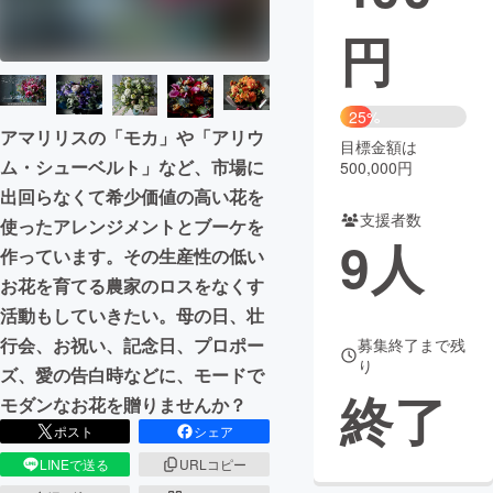
円
まちづくり・地域活性化
CAMPFIRE for Social Good
CAMPFIRE Creation
25%
アマリリスの「モカ」や「アリウ
CAMPFIREふるさと納税
machi-ya
コミュニティ
目標金額は
ム・シューベルト」など、市場に
500,000円
出回らなくて希少価値の高い花を
支援者数
使ったアレンジメントとブーケを
9
人
作っています。その生産性の低い
お花を育てる農家のロスをなくす
活動もしていきたい。母の日、壮
行会、お祝い、記念日、プロポー
募集終了まで残
り
ズ、愛の告白時などに、モードで
終了
モダンなお花を贈りませんか？
ポスト
シェア
LINEで送る
URLコピー