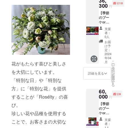
36,
けいた
る花瓶
3、白グ
イズ：
残り10
あふれ
300
しま
は上質
リーン
円
H40cm
る自然
す。
なポリ
系 4、
×W20c
【季節
の美し
（沖
カーボ
デザイ
m（目
のブー
さを活
縄・離
ネート
ナーに
安） 花
ケorア
かすよ
島には
素材を
おまか
瓶サイ
レンジ
う最高
お届け
使用し
せ ※送
支援
ズ：
メント
の配色
できま
てお
者：
料込み
φ10cm
（M×3
とバラ
せん）
0人
り、ガ
のお値
×H20c
回）】
ンスを
素材に
ラスよ
お届
段で
m カ
2,700円
追求し
もこだ
け予
りもバ
す。 ※
ラー：
お得！
て完成
定：
わり、
クテリ
使用す
大まか
クラウ
2024
した
鮮度の
アが繁
る花材
なイ
年04
ドファ
ブーケ
高いお
殖しに
は生花
メージ
こ
月
花がもたらす喜びと美しさ
ンディ
をお届
の
花はお
くいの
となり
をお選
リ
ング特
けいた
タ
手元に
でお花
ます。
びいた
ー
を大切にしています。
別価格
しま
ン
届いて
詳細を見る
が長持
※花材の
だけま
を
で定価
す。
選
からも
ちしま
種類は
「特別な日」や「特別な
す。
択
39,000
（沖
す
長く楽
す。さ
おまか
1、赤ピ
る
円(送料
縄・離
しめま
らに軽
方」に「特別な花」を提供
せにな
ンク系
60,
込
島には
す。 サ
量かつ
りま
2、黄色
残り9
み)→36,
000
お届け
することが「Rosélty」の喜
イズ：
割れな
円
す。 ※
オレン
300円。
できま
H35cm
いた
沖縄・
ジ系
【季節
毎月、
び。
せん）
×W35c
め、水
離島に
3、白グ
のブー
旬のさ
素材に
m（目
替えや
はお届
リーン
珍しい花や品種を使用する
ケorア
まざま
もこだ
安） カ
お手入
けでき
系 4、
レンジ
な花を
わり、
ラー：
れのし
支援
ませ
デザイ
ことで、お客さまの大切な
メント
使った
鮮度の
大まか
者：
やすさ
ん。
ナーに
（M×5
ブーケ
高いお
1人