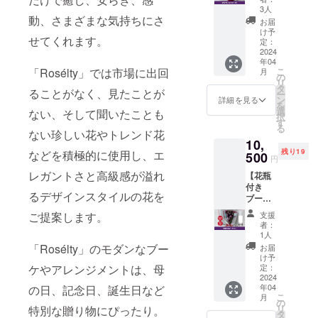
クラウ
での購
3人
ドファ
動、さまざまな気持ちにさ
入金額
お届
ンディ
が税抜
け予
せてくれます。
ング特
5,000円
定：
別価格
2024
以上の
年04
で定価
場合に1
こ
「Rosélty」では市場に出回
月
8,600円
枚ご利
の
リ
(送料込
用でき
タ
ることがなく、見たことが
ー
み)→8,0
ます。
ン
詳細を見る
を
00円。
※メール
選
ない、そして聞いたことも
択
季節に
にて会
す
る
合わせ
員番号
ない珍しい花やトレンド花
10,
たお花
（クー
残り19
などを積極的に使用し、エ
を中心
500
ポン
円
に、エ
コー
レガントさと高級感が溢れ
【花瓶
レガン
ド）を
付き
トさと
お送り
るデザインスタイルの花を
ブーケ
高級感
いたし
（S）】
が溢れ
ます。
支援
ご提案します。
800円お
るデザ
※有効期
者：
得！ク
インス
限は
1人
ラウド
タイル
2024年
「Rosélty」のモダンなブー
お届
ファン
で、特
4月から
け予
ディン
別な瞬
定：
ケやアレンジメントは、母
1年間と
グ特別
2024
間をお
なりま
年04
の日、記念日、誕生日など
価格で
過ごし
す。 ※1
こ
月
定価
いただ
の
会計に
リ
特別な贈り物にぴったり。
11,300
けるア
タ
つき1枚