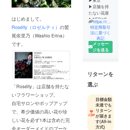
▶︎東京
▶︎店舗を持
たない花屋
はじめまして。
▶︎NFD1級・
https://roselty.base.shop/
グリーンア
Rosélty（ロゼルティ）
の鷲
特定商取引
ドバイザー
法に基づく
尾依里乃（Washio Erina）
表記
資格取得
メッセー
です。
▶︎外資系・
ジを送る
ラグジュア
リーホテル
や世界的ブ
ランドメゾ
リターンを
ンなどの、
デザインを
選ぶ
「Rosélty」は店舗を持たな
多数担当
いフラワーショップ。
目標金額
10代の頃、
自宅サロンやポップアップ
未達でも
将来に希望
リターン
で、希少価値の高い花や珍
が持てな
が届きま
しい花を必ず1本は含めた完
す
(All-in
かった時
方式)
に、あるフ
全オーダーメイドのブーケ