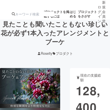
新
ロ
規
グ
会
プロジェクトを掲
はじ
プロジェクト
/
載するには
める
をさがす
イ
員
ン
登
見たことも聞いたこともない珍しい
録
花が必ず1本入ったアレンジメントと
ブーケ
人気のプロ
注目のリ
注目の新着プロ
募集終了が近いプ
もうすぐ公開
ジェクト
ターン
ジェクト
ロジェクト
されます
Roselty
プロダクト
アート・写真
音楽
現在の支援総
テクノロジー・ガジェット
ゲーム・サ
額
128,
映像・映画
書籍・雑誌
400
ビジネス・起業
チャレンジ