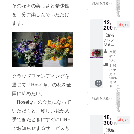
ー
円(送料
レンジ
ン
使用可
詳細を見る
その花々の美しさと希少性
を
込
メント
選
能で
択
み)→10,
をお届
す
す。 ※
を十分に楽しんでいただけ
る
500円。
けいた
沖縄・
12,
季節感
しま
ます。
離島に
残り18
あふれ
200
す。
はお花
円
る自然
（沖
をお届
【お花
の美し
縄・離
けでき
アレン
さを活
島には
ません
ジメン
かすよ
お届け
のでご
ト
う最高
できま
了承く
支援
（M）
の配色
せん）
ださ
者：
】 クラ
とバラ
素材に
2人
い。
ウド
ンスを
もこだ
お届
ファン
追求し
わり、
け予
ディン
て完成
定：
鮮度の
クラウドファンディングを
グ特別
2024
した
高いお
年04
価格で
ブーケ
通じて「Rosélty」の花を全
花はお
こ
月
定価
をお届
の
手元に
リ
国に広めたい。
13,000
けいた
タ
届いて
ー
円(送料
しま
ン
からも
詳細を見る
を
「Rosélty」の会員になって
込
す。
選
長く楽
択
み)→12,
（沖
す
しめま
いただくと、珍しい花が入
る
200円。
縄・離
す。 サ
15,
季節に
島には
イズ：
手できたときにすぐにLINE
残り20
合わせ
300
お届け
H20cm
円
たお花
できま
でお知らせするサービスも
×W20c
【花瓶
を中心
せん）
m（目