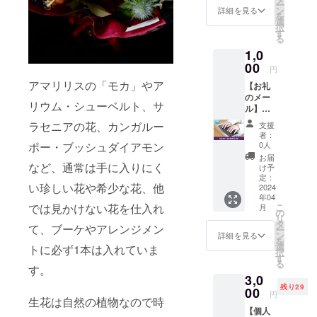
種類は
びいた
ー
瞬間を
グ特別
できま
ン
す。さ
詳細を見る
おまか
だけま
を
お過ご
価格で
せん）
選
らに軽
せにな
す。
択
しいた
定価
素材に
す
量かつ
りま
1、赤ピ
る
だける
156,000
もこだ
割れな
す。 ※
ンク系
1,0
よう、
円(送料
わり、
いた
沖縄・
2、黄色
エレガ
込
00
鮮度の
め、水
離島に
円
オレン
ントさ
み)→14
高いお
替えや
はお届
ジ系
アマリリスの「モカ」やア
【お礼
と高級
2,800
花はお
お手入
けでき
3、白グ
のメー
感が溢
円。 毎
手元に
れのし
ませ
リウム・シューベルト、サ
リーン
ル】
れるデ
月、旬
届いて
やすさ
ん。
系 4、
Rosélty
ザイン
の様々
からも
はもち
ラセニアの花、カンガルー
支援
デザイ
（ロゼ
スタイ
な花を
長く楽
ろん、
者：
ナーに
ル
ルでお
使った
ポー・ブッシュダイアモン
しめま
0人
高い場
おまか
ティ）
届けい
ブーケ
す。
所でも
お届
せ ※送
をただ
など、通常は手に入りにく
たしま
または
ブーケ
け予
お使い
料込み
ただ応
す。
アレン
定：
または
いただ
のお値
い珍しい花や希少な花、他
援した
2024
（沖
ジメン
アレン
けるの
段で
年04
い人向
縄・離
トが届
ジメン
でディ
す。 ※
では見かけない花を仕入れ
こ
月
けのリ
島には
くリ
の
トのど
スプレ
使用す
リ
ターン
お届け
ターン
タ
ちらか
イの幅
て、ブーケやアレンジメン
る花材
ー
です。
できま
です。
ン
をお選
詳細を見る
が広が
は生花
を
代表の
せん）
エレガ
選
びいた
トに必ず1本は入れていま
りま
となり
択
Washio
素材に
ントさ
す
だけま
す。 サ
ます。
る
Erinaか
す。
もこだ
と高級
す。 サ
イズ：
※花材の
3,0
ら心を
わり、
感が溢
イズ：
H40cm
種類は
残り29
込めて
00
鮮度の
れるデ
H25cm
×W40c
円
おまか
生花は自然の植物なので時
お礼の
高いお
ザイン
×W25c
m（目
せにな
【個人
メール
花はお
スタイ
m（目
安） 花