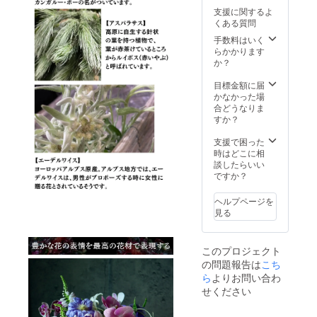
ます。
毎月1
支援に関するよ
※購入時
回、計
くある質問
の備考
12回 ※
欄に掲
手数料はいく
送料込
載する
らかかります
みのお
企業
か？
値段で
名・リ
す。 ※
ンク
目標金額に届
使用す
URLを
かなかった場
る花材
必ずご
合どうなりま
は生花
記入く
すか？
となり
ださ
ます。
い。 ※
支援で困った
※花材の
ネット
時はどこに相
種類は
ワーク
談したらいい
おまか
販売や
ですか？
せにな
企業イ
りま
メージ
す。 ※
ヘルプページを
が相違
沖縄・
見る
する場
離島に
合等、
はお届
掲載を
けでき
このプロジェクト
お断り
ませ
の問題報告は
こち
させて
ん。
いただ
ら
よりお問い合わ
く場合
せください
があり
ます。