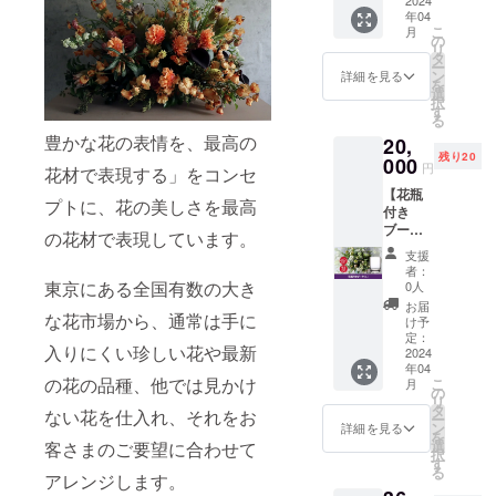
別価格
て完成
わり、
殖しに
となり
年04
で定価
した
鮮度の
くいの
ます。
こ
月
17,000
ブーケ
の
高いお
でお花
※花材の
リ
円(送料
をお届
タ
花はお
が長持
種類は
ー
込
けいた
ン
手元に
詳細を見る
ちしま
おまか
を
み)→16,
しま
選
届いて
す。さ
せにな
択
000円。
す。
す
からも
らに軽
りま
る
季節に
（沖
長く楽
量かつ
す。 ※
豊かな花の表情を、最高の
20,
合わせ
縄・離
しめま
割れな
沖縄・
残り20
たお花
000
島には
す。 サ
いた
円
離島に
花材で表現する」をコンセ
を中心
お届け
イズ：
め、水
はお届
【花瓶
に、エ
できま
H25cm
替えや
プトに、花の美しさを最高
けでき
付き
レガン
せん）
×W25c
お手入
ませ
ブーケ
トさと
素材に
の花材で表現しています。
m（目
れのし
ん。
（L）】
高級感
もこだ
安） カ
やすさ
支援
2000円
が溢れ
わり、
ラー：
者：
はもち
お得！
るデザ
東京にある全国有数の大き
鮮度の
0人
大まか
ろん、
クラウ
インス
高いお
なイ
お届
高い場
な花市場から、通常は手に
ドファ
タイル
花はお
け予
メージ
所でも
ンディ
で、特
定：
手元に
をお選
お使い
入りにくい珍しい花や最新
ング特
2024
別な瞬
届いて
びいた
いただ
年04
別価格
間をお
からも
だけま
けるの
の花の品種、他では見かけ
こ
月
で定価
過ごし
の
長く楽
す。
でディ
リ
22,000
いただ
タ
しめま
1、赤ピ
ない花を仕入れ、それをお
スプレ
ー
円(送料
けるア
ン
す。 ま
詳細を見る
ンク系
イの幅
を
込
レンジ
選
客さまのご要望に合わせて
た、一
2、黄色
が広が
択
み)→20,
メント
す
緒にお
オレン
りま
る
000円。
アレンジします。
をお届
届けす
ジ系
す。 サ
季節感