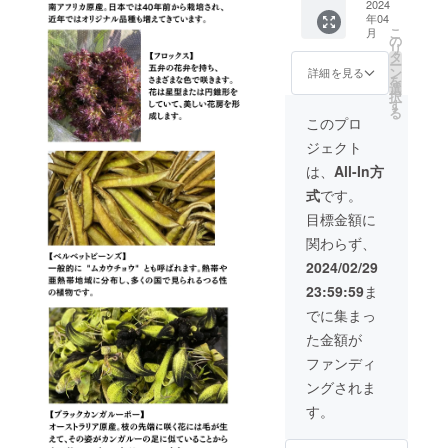
サーに
2024
Rosélty
2024年
しめま
離島に
す。 ※
年04
なれる
（ロゼ
4月、5
す。
はお届
使用す
こ
月
権利で
ル
の
月、6
ブーケ
けでき
る花材
リ
す。
ティ）
タ
月、7
または
ませ
は生花
ー
HP（
のHPで
ン
詳細を見る
月、8月
アレン
ん。
となり
を
https://r
PRでき
選
の5回 ※
ジメン
ます。
択
oselty.b
ます。
す
送料込
トのど
※花材の
る
ase.sho
※購入時
このプロ
みのお
ちらか
種類は
p/ ）に
の備考
値段で
をお選
おまか
ジェクト
支援者
欄に掲
す。 ※
びいた
せにな
として
載する
は、
All-In方
使用す
だけま
りま
企業名
お名前
る花材
す。 サ
す。 ※
式
です。
（URL
を必ず
は生花
イズ：
沖縄・
リンク
ご記入
目標金額に
となり
H25cm
離島に
付）を
くださ
ます。
×W25c
はお届
関わらず、
掲載さ
い。 ※
※花材の
m（目
けでき
せてい
ニック
2024/02/29
種類は
安） カ
ませ
ただき
ネーム
おまか
ラー：
ん。
23:59:59
ま
ます。
での参
せにな
デザイ
あなた
加もで
でに集まっ
りま
ナーに
の企業
きま
す。 ※
おまか
た金額が
を
す。 ※
沖縄・
せ お届
Rosélty
掲載期
ファンディ
離島に
け時
（ロゼ
間は
はお届
期：
ングされま
ル
2024年
けでき
2024年
ティ）
4月から
す。
ませ
4月
のHPで
1年間で
ん。
~2025
PRでき
す。
年3月の