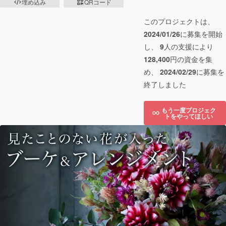
埋め込み
QRコード
このプロジェクトは、
2024/01/26
に募集を開始
し、
9
人の支援により
128,400
円の資金を集
め、
2024/02/29
に募集を
終了しました
もう一度プロジェク
トをやってほしい