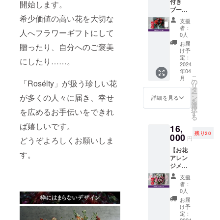
付き
に、エ
開始します。
素材に
安） カ
ブーケ
レガン
もこだ
ラー：
希少価値の高い花を大切な
（M）
トさと
わり、
大まか
支援
】
高級感
鮮度の
なイ
者：
人へフラワーギフトにして
1,200円
が溢れ
高いお
0人
メージ
お得！
るデザ
花はお
をお選
お届
贈ったり、自分へのご褒美
クラウ
インス
手元に
け予
びいた
ドファ
タイル
定：
届いて
だけま
にしたり……。
ンディ
2024
で、特
からも
す。
年04
ング特
別な瞬
長く楽
1、赤ピ
こ
月
別価格
間をお
の
「Rosélty」が扱う珍しい花
しめま
ンク系
リ
で定価
過ごし
タ
す。 ま
2、黄色
ー
16,500
が多くの人々に届き、幸せ
いただ
ン
た、一
詳細を見る
オレン
を
円(送料
けるア
選
緒にお
ジ系
択
を広めるお手伝いをできれ
込
レンジ
す
届けす
3、白グ
る
み)→15,
メント
る花瓶
リーン
ば嬉しいです。
16,
300円。
をお届
は上質
系 4、
残り20
季節感
000
けいた
なポリ
デザイ
円
どうぞよろしくお願いしま
あふれ
しま
カーボ
ナーに
【お花
る自然
す。
ネート
す。
おまか
アレン
の美し
（沖
素材を
せ ※送
ジメン
さを活
縄・離
使用し
料込み
ト
かすよ
島には
てお
のお値
支援
（L）】
う最高
お届け
り、ガ
者：
段で
クラウ
の配色
できま
0人
ラスよ
す。 ※
ドファ
とバラ
せん）
りもバ
お届
使用す
ンディ
ンスを
素材に
け予
クテリ
る花材
ング特
追求し
定：
もこだ
アが繁
は生花
2024