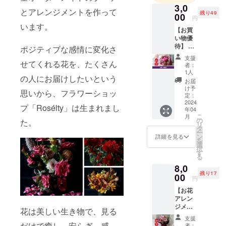
3,0
ラワーアー
とアレンジメントを作って
残り49
00
ティストさ
円
います。
んの作品を
【お買
い物優
見て、感動
待】 総
ポジティブな感情に変化さ
したことが
額3300
支援
円お得
きっかけで
せてくれる花を、たくさん
者：
になる
1人
フローリス
の人にお届けしたいという
お買い
お届
トになりま
物優待
け予
思いから、フラワーショッ
のリ
定：
した。
ターン
2024
プ「Rosélty」は生まれまし
希望やポジ
年04
です。
こ
月
ティブな気
300円引
の
た。
リ
きにな
タ
持ちになれ
ー
るクー
ン
詳細を見る
る花を作っ
を
ポン
選
択
コード
てお届けす
す
る
（11回
るのが目標
8,0
分）を
です。
残り17
発行い
00
円
たしま
【お花
す。
アレン
Rosélty
ジメン
（ロゼ
花は美しい生き物で、見る
ト
ル
支援
（S）】
ティ）
だけで癒し、安らぎ、感
者：