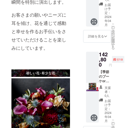
なイ
はもち
瞬間を特別に演出します。
おまか
回）】
または
花はお
メージ
お届
ろん、
せ ※送
5,000円
アレン
手元に
け予
をお選
高い場
料込み
お得！
ジメン
定：
届いて
びいた
お客さまの願いやニーズに
所でも
のお値
クラウ
2024
トが届
からも
だけま
お使い
段で
年04
ドファ
くリ
耳を傾け、花を通じて感動
長く楽
す。
いただ
こ
す。 ※
月
ンディ
ターン
の
しめま
1、赤ピ
けるの
リ
使用す
ング特
と幸せを作るお手伝いをさ
です。
タ
す。 ま
ンク系
でディ
ー
る花材
別価格
特別な
ン
た一緒
詳細を見る
2、黄色
スプレ
を
は生花
せていただけることを楽し
で定価
瞬間を
選
にお届
オレン
イの幅
択
となり
65,000
お過ご
す
けする
ジ系
が広が
みにしています。
る
ます。
円(送料
しいた
花瓶は
3、白グ
りま
※花材の
142
込
だける
上質な
リーン
す。 サ
種類は
み)→60,
,80
よう、
ポリ
系 4、
残り10
イズ：
おまか
000円。
エレガ
0
カーボ
デザイ
H40cm
円
せにな
毎月、
ントさ
ネート
ナーに
×W35c
りま
旬のさ
【季節
と高級
素材を
おまか
m（目
す。 ※
まざま
のブー
感が溢
使用し
せ ※送
安） 花
沖縄・
な花を
ケorア
れるデ
てお
料込み
瓶サイ
離島に
使った
レンジ
ザイン
り、ガ
のお値
ズ：
支援
はお届
ブーケ
メント
スタイ
ラスよ
段で
者：
φ12cm
けでき
または
（M×12
ルでお
りもバ
0人
す。 ※
×H20c
ませ
アレン
回）】
届けい
クテリ
使用す
お届
m カ
ん。
ジメン
13,200
たしま
アが繁
け予
る花材
ラー：
トが届
円お
す。
定：
殖しに
は生花
大まか
くリ
得！ク
2024
（沖
くいの
となり
なイ
年04
ターン
ラウド
縄・離
でお花
ます。
メージ
こ
月
です。
ファン
島には
の
が長持
※花材の
をお選
リ
特別な
ディン
お届け
タ
ちしま