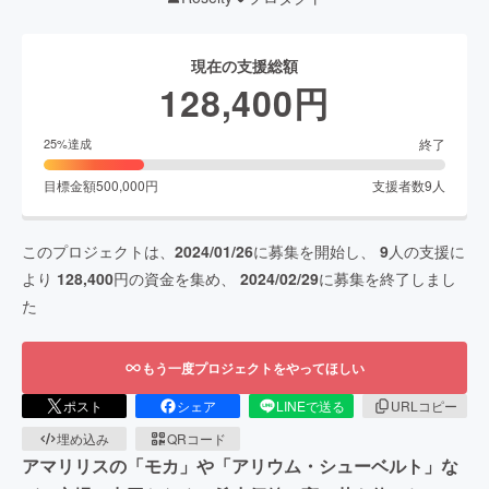
現在の支援総額
128,400
円
終了
25
%達成
目標金額
500,000
円
支援者数
9
人
このプロジェクトは、
2024/01/26
に募集を開始し、
9
人の支援に
より
128,400
円の資金を集め、
2024/02/29
に募集を終了しまし
た
もう一度プロジェクトをやってほしい
ポスト
シェア
LINEで送る
URLコピー
埋め込み
QRコード
アマリリスの「モカ」や「アリウム・シューベルト」な