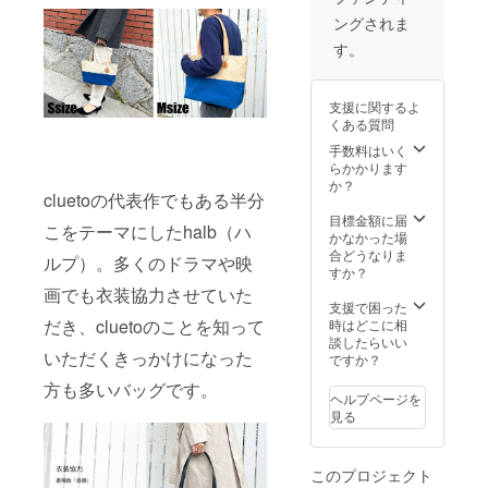
ングされま
す。
支援に関するよ
くある質問
手数料はいく
らかかります
か？
cluetoの代表作でもある半分
目標金額に届
こをテーマにしたhalb（ハ
かなかった場
合どうなりま
ルプ）。多くのドラマや映
すか？
画でも衣装協力させていた
支援で困った
だき、cluetoのことを知って
時はどこに相
談したらいい
いただくきっかけになった
ですか？
方も多いバッグです。
ヘルプページを
見る
このプロジェクト