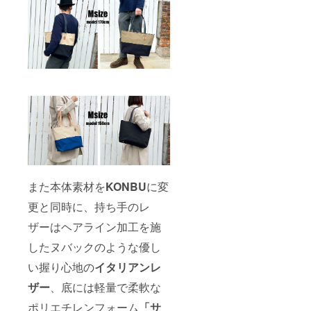
また本体素材を
KONBU
に変
更と同時に、持ち手のレ
ザーはヘアライン加工を施
したヌバックのような優し
い握り心地の
イタリアンレ
ザー
、底には軽量で柔軟な
ポリエチレンフォーム
「サ