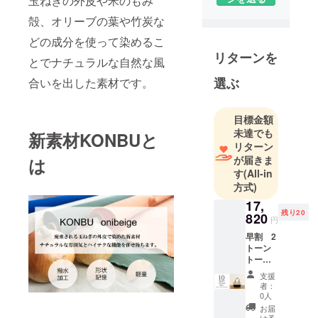
玉ねぎの外皮や米のもみ
しました。
殻、オリーブの葉や竹炭な
「私たちの
手で作り、
どの成分を使って染めるこ
私たちの手
リターンを
とでナチュラルな自然な風
で渡す」を
選ぶ
合いを出した素材です。
コンセプト
にバッグを
作り続けて
目標金額
います。
未達でも
新素材KONBUと
リターン
が届きま
は
数々のドラ
す
(All-in
マや映画に
方式)
衣装協力な
17,
どもさせて
残り20
820
円
いただいて
早割 2
おります。
トーン
トート
バッグS
支援
サイズ
者：
先着20
0人
名様限
お届
定 1