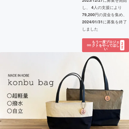
2023/12/27
に募集を開始
し、
4
人の支援により
79,200
円の資金を集め、
2024/01/31
に募集を終了
しました
もう一度プロジェ
2
クトをやってほし
2
い