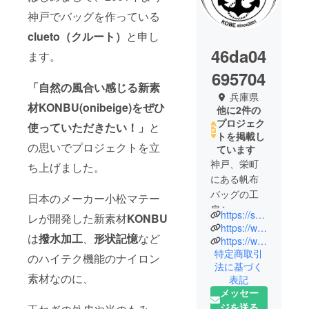
神戸でバッグを作っている
clueto（クルート）
と申し
46da04
ます。
695704
「自然の風合い感じる新素
兵庫県
材KONBU(onibeige)をぜひ
他に2件の
プロジェク
使っていただきたい！」
と
トを掲載し
の思いでプロジェクトを立
ています
神戸、栄町
ち上げました。
にある帆布
バッグの工
日本のメーカー小松マテー
房ショップ
https://shop.clueto.jp/
レが開発した新素材
KONBU
clueto（ク
https://www.instagram.com/clueto_kobe_japan/
は
撥水加工
、
形状記憶
など
ルート）と
https://www.youtube.com/channel/UChHsM14W_f1tltunDWEXpAA
特定商取引
申します。
のハイテク機能のナイロン
法に基づく
素材なのに、
表記
2001年より
メッセー
神戸で開業
ジを送る