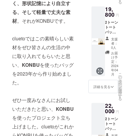
る
く、形状記憶により自立す
０％OF
ラック×
19,
F＞ カ
ブラッ
る、そして軽量で丈夫な素
ラーを
800
ク
円
４色よ
材
。それがKONBUです。
2トーン
りお選
トート
びくだ
バッグS
さい。
サイズ
オフ
cluetoではこの素晴らしい素
支援
カラー
ベー
者：
材をぜひ皆さんの生活の中
を４色
ジュ×ブ
0人
よりお
ルー、
お届
に取り入れてもらいたと思
選びく
オフ
け予
ださ
ベー
定：
い、
KONBU
を使ったバッグ
い。 オ
2024
ジュ×ブ
年04
フベー
ラッ
を2023年から作り始めまし
こ
月
ジュ×ブ
ク、オ
の
リ
ルー、
フベー
タ
た。
ー
オフ
ジュ×
ン
詳細を見る
を
ベー
カー
選
択
ジュ×ブ
キ、ブ
す
る
ぜひ一度みなさんにお試し
ラッ
ラック×
22,
ク、オ
ブラッ
いただきたと思い、
KONBU
フベー
000
ク
円
ジュ×
を使ったプロジェクト立ち
2トーン
カー
トート
キ、ブ
上げました。cluetoがこれか
バッグ
ラック×
Mサイ
ブラッ
らKONBUを使ったバッグを
支援