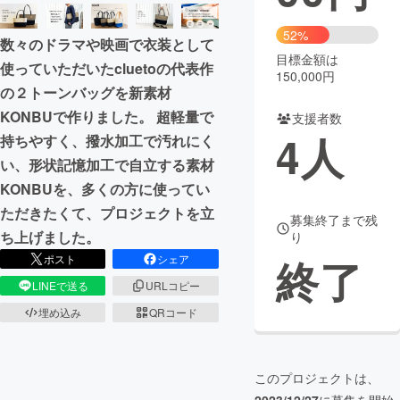
まちづくり・地域活性化
52%
数々のドラマや映画で衣装として
目標金額は
使っていただいたcluetoの代表作
150,000円
CAMPFIRE for Social Good
CAMPFIRE Creation
の２トーンバッグを新素材
CAMPFIREふるさと納税
machi-ya
コミュニティ
KONBUで作りました。 超軽量で
支援者数
4
人
持ちやすく、撥水加工で汚れにく
い、形状記憶加工で自立する素材
KONBUを、多くの方に使ってい
ただきたくて、プロジェクトを立
募集終了まで残
ち上げました。
り
終了
ポスト
シェア
LINEで送る
URLコピー
埋め込み
QRコード
このプロジェクトは、