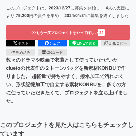
このプロジェクトは、
2023/12/27
に募集を開始し、
4
人の支援に
より
79,200
円の資金を集め、
2024/01/31
に募集を終了しました
もう一度プロジェクトをやってほしい
22
ポスト
シェア
LINEで送る
URLコピー
埋め込み
QRコード
数々のドラマや映画で衣装として使っていただいた
cluetoの代表作の２トーンバッグを新素材KONBUで作
りました。 超軽量で持ちやすく、撥水加工で汚れにく
い、形状記憶加工で自立する素材KONBUを、多くの方
に使っていただきたくて、プロジェクトを立ち上げまし
た。
このプロジェクトを見た人はこちらもチェックし
ています