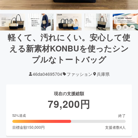
軽くて、汚れにくい。安心して使
える新素材KONBUを使ったシン
プルなトートバッグ
46da04695704
ファッション
兵庫県
現在の支援総額
79,200
円
終了
52
%達成
目標金額
150,000
円
支援者数
4
人