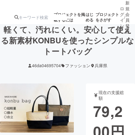
新
ロ
規
グ
会
プロジェクトを掲
はじ
プロジェクト
/
載するには
める
をさがす
イ
員
ン
登
軽くて、汚れにくい。安心して使え
録
る新素材KONBUを使ったシンプルな
トートバッグ
人気のプロ
注目のリ
注目の新着プロ
募集終了が近いプ
もうすぐ公開
ジェクト
ターン
ジェクト
ロジェクト
されます
46da04695704
ファッション
兵庫県
アート・写真
音楽
現在の支援総
テクノロジー・ガジェット
ゲーム・サ
額
79,2
映像・映画
書籍・雑誌
00
円
ビジネス・起業
チャレンジ