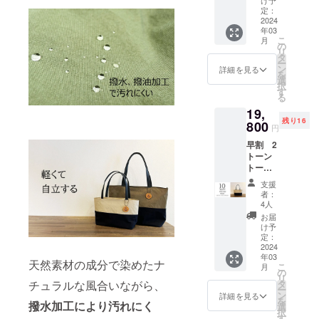
け予
０％OF
定：
F 特別
2024
年03
価格
こ
月
１７８
の
リ
２０円
タ
ー
＜１９
ン
詳細を見る
を
８００
選
択
円の１
す
る
０％OF
19,
F＞ カ
残り16
ラーを
800
円
４色よ
早割 2
りお選
トーン
びくだ
トート
さい。
バッグ
オフ
支援
Mサイ
ベー
者：
ズ 先着
ジュ×ブ
4人
20名様
ルー、
お届
限定 1
オフ
け予
０％OF
ベー
定：
F 特別
2024
ジュ×ブ
年03
価格
ラッ
天然素材の成分で染めたナ
こ
月
１９８
ク、オ
の
リ
００円
フベー
チュラルな風合いながら、
タ
ー
＜２２
ジュ×
ン
詳細を見る
を
撥水加工により汚れにく
０００
カー
選
択
円の１
キ、ブ
す