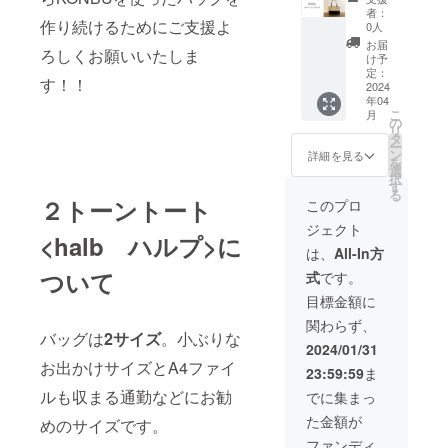
ズ カ
ク
者：
ラーを
作り続けるためにご支援よ
0人
４色よ
お届
ろしくお願いいたしま
りお選
け予
びくだ
定：
す！！
さい。
2024
年04
オフ
こ
月
ベー
の
リ
ジュ×ブ
タ
ー
ルー、
ン
詳細を見る
を
オフ
選
択
ベー
す
る
ジュ×ブ
２トーントート
このプロ
ラッ
ジェクト
ク、オ
<halb ハルプ>に
フベー
は、
All-In方
ジュ×
ついて
式
です。
カー
キ、ブ
目標金額に
ラック×
関わらず、
ブラッ
バッグは
2サイズ
。小ぶりな
ク
2024/01/31
お出かけサイズとA4ファイ
23:59:59
ま
ルも収まる通勤などにお勧
でに集まっ
た金額が
めのサイズです。
ファンディ