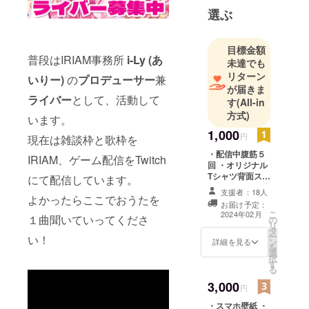
て頑張りま
選ぶ
す！
目標金額
普段はIRIAM事務所
i-Ly (あ
未達でも
リターン
いりー)
の
プロデューサー
兼
が届きま
ライバー
として、活動して
す
(All-in
方式)
います。
1,000
円
現在は雑談枠と歌枠を
・配信中腹筋５
IRIAM、ゲーム配信をTwitch
回 ・オリジナル
Tシャツ背面ス
にて配信しています。
タッフロール部
支援者：18人
分に名前掲載
よかったらここでおうたを
お届け予定：
(小) ※備考欄にT
こ
2024年02月
１曲聞いていってくださ
の
シャツ背面に掲
リ
タ
載するお名前を
ー
い！
ン
【英字表記】で
詳細を見る
を
選
ご記入くださ
択
す
い。 ※リターン
る
のご連絡は、記
3,000
載いただいた
円
メールアドレス
・スマホ壁紙 ・
にお送りいたし