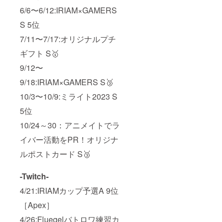
6/6〜6/12:IRIAM×GAMERS
S 5位
7/11〜7/17:オリジナルプチ
ギフト S🥇
9/12〜
9/18:IRIAM×GAMERS S🥉
10/3〜10/9:ミライト2023 S
5位
10/24～30：アニメイトでラ
イバー活動をPR！オリジナ
ルポストカード S🥉
-Twitch-
4/21:IRIAMカップ予選A 9位
［Apex］
4/26:Fluegelバトロワ練習カ