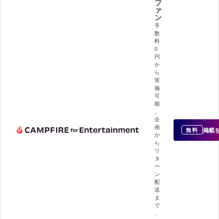
フ
ァ
ン
手
数
料
0
円
か
ら
実
施
可
能
。
企
画
掲載
無料
か
ら
リ
タ
ー
ン
配
送
ま
で
、