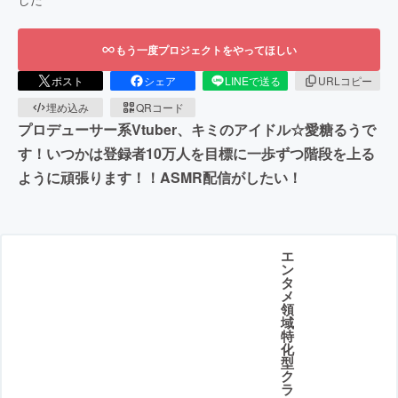
もう一度プロジェクトをやってほしい
ポスト
シェア
LINEで送る
URLコピー
埋め込み
QRコード
プロデューサー系Vtuber、キミのアイドル☆愛糖るうで
す！いつかは登録者10万人を目標に一歩ずつ階段を上る
ように頑張ります！！ASMR配信がしたい！
エ
ン
タ
メ
領
域
特
化
型
ク
ラ