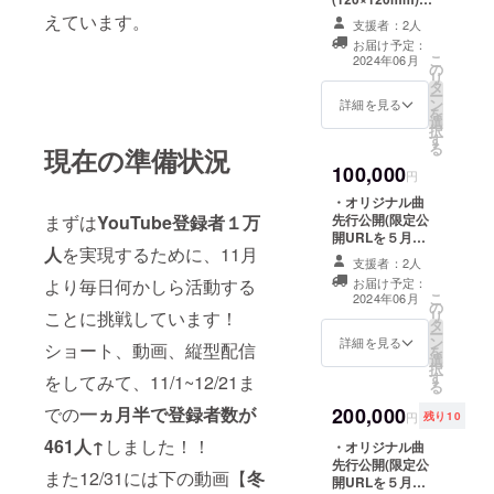
記】でご記入く
・オリジナルT
えています。
ださい。 ※リ
支援者：2人
シャツ背面ス
ターンのご連絡
お届け予定：
タッフロール部
こ
は、記載いただ
2024年06月
の
分に名前掲載
リ
いたメールアド
タ
(中) ・Discord
ー
レスにお送りい
ン
ファンサーバー
詳細を見る
を
たします。 アド
選
加入権 ※１周年
択
レスが間違って
す
記念イラスト
る
いて連絡が取れ
現在の準備状況
（雪城梨兎様作
ない場合は、お
100,000
画）を使用しま
円
届けができなく
す。 ※備考欄にT
なる可能性があ
・オリジナル曲
シャツ背面に掲
りますのでご了
先行公開(限定公
まずは
YouTube登録者１万
載するお名前を
承ください。
開URLを５月に
【英字表記】で
人
を実現するために、11月
配布) ・オーロラ
ご記入くださ
支援者：2人
アクリルスタン
い。 ※リターン
お届け予定：
より毎日何かしら活動する
ド(100×130mm)
こ
のご連絡は、記
2024年06月
の
・オリジナルT
リ
ことに挑戦しています！
載いただいた
タ
シャツ(S~XL/フ
ー
メールアドレス
ン
ルカラー) ・オリ
詳細を見る
ショート、動画、縦型配信
を
にお送りいたし
選
ジナルTシャツ背
択
ます。 アドレス
す
面スタッフロー
をしてみて、11/1~12/21ま
る
が間違っていて
ル部分に名前掲
連絡が取れない
200,000
での
一ヵ月半で登録者数が
載(大) ・
円
残り10
場合は、お届け
Discordファン
ができなくなる
461人↑
しました！！
・オリジナル曲
サーバー加入権
可能性がありま
先行公開(限定公
※１周年記念イラ
すのでご了承く
また12/31には下の動画【
冬
開URLを５月に
スト（雪城梨兎
ださい。