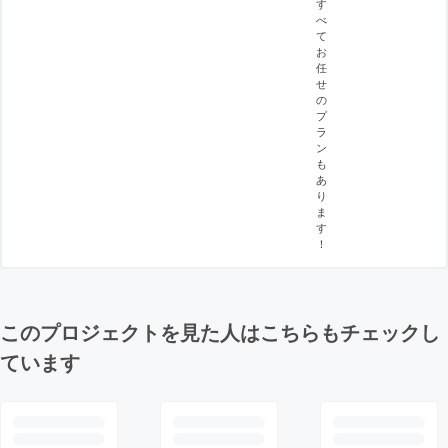
す
べ
て
お
任
せ
の
プ
ラ
ン
も
あ
り
ま
す
！
このプロジェクトを見た人はこちらもチェックし
ています