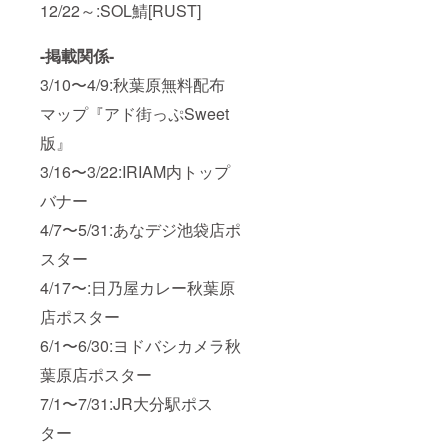
12/22～:SOL鯖[RUST]
-掲載関係-
3/10〜4/9:秋葉原無料配布
マップ『アド街っぷSweet
版』
3/16〜3/22:IRIAM内トップ
バナー
4/7〜5/31:あなデジ池袋店ポ
スター
4/17〜:日乃屋カレー秋葉原
店ポスター
6/1〜6/30:ヨドバシカメラ秋
葉原店ポスター
7/1〜7/31:JR大分駅ポス
ター