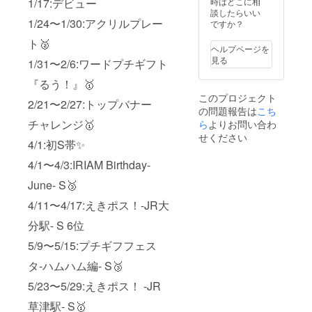
時はどこに相
1/17:デビュー
可能性がありま
談したらいい
すのでご了承く
1/24〜1/30:アクリルプレー
ですか？
ださい。
ト🥈
ヘルプページを
見る
1/31〜2/6:ワードプチギフト
『るう！』🥇
このプロジェクト
2/21〜2/27:トップバナー
の問題報告は
こち
チャレンジ🥇
ら
よりお問い合わ
せください
4/1:初S帯✨
4/1〜4/3:IRIAM Birthday-
June- S🥉
4/11〜4/17:えきポス！-JR大
分駅- S 6位
5/9〜5/15:プチギフフェス
タ-ハムハム編- S🥉
5/23〜5/29:えきポス！ -JR
草津駅- S🥇