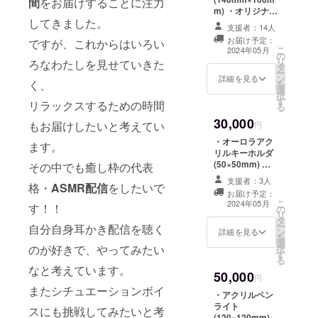
間
をお届けすることに注力
ます。 アドレス
m) ・オリジナル
が間違っていて
してきました。
Tシャツ背面ス
連絡が取れない
支援者：14人
タッフロール部
場合は、お届け
お届け予定：
ですが、これからはいろい
分に名前掲載
ができなくなる
こ
2024年05月
の
(中) ・Discord
可能性がありま
リ
ろなわたしを見せていきた
タ
ファンサーバー
すのでご了承く
ー
ン
加入権 ※１周年
詳細を見る
ださい。
く、
を
選
記念イラスト
択
す
（雪城梨兎様作
リラックスするための時間
る
画）を使用しま
30,000
す。 ※備考欄にT
もお届けしたいと考えてい
円
シャツ背面に掲
・オーロラアク
ます。
載するお名前を
リルキーホルダ
【英字表記】で
(50×50mm) ・
その中でも癒し枠の代表
ご記入くださ
オリジナルTシャ
い。 ※リターン
支援者：3人
格・
ASMR配信
をしたいで
ツ背面スタッフ
のご連絡は、記
お届け予定：
ロール部分に名
こ
載いただいた
2024年05月
す！！
の
前掲載(中) ・
リ
メールアドレス
タ
Discordファン
ー
にお送りいたし
自分自身耳かき配信を聴く
ン
サーバー加入権
詳細を見る
を
ます。 アドレス
選
※１周年記念イラ
のが好きで、やってみたい
択
が間違っていて
す
スト（雪城梨兎
る
連絡が取れない
様作画）を使用
なと考えています。
場合は、お届け
50,000
します。 ※備考
円
ができなくなる
欄にTシャツ背面
またシチュエーションボイ
可能性がありま
・アクリルペン
に掲載するお名
すのでご了承く
ライト
スにも挑戦してみたいと考
前を【英字表
ださい。
(120×120mm)