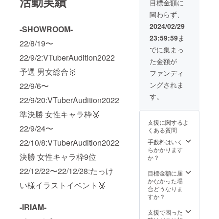
活動実績
配布) ・オリジナ
目標金額に
たします。 アド
ルTシャツ
レスが間違って
関わらず、
(S~XL/フルカ
いて連絡が取れ
ラー) ・オリジナ
2024/02/29
ない場合は、お
-SHOWROOM-
ルTシャツ背面ス
届けができなく
23:59:59
ま
タッフロール部
なる可能性があ
22/8/19〜
分に名前掲載
でに集まっ
りますのでご了
(大) ・Discord
22/9/2:VTuberAudition2022
承ください。
た金額が
ファンサーバー
予選 男女総合🥇
加入権 ※１周年
ファンディ
記念イラスト
ングされま
22/9/6〜
（雪城梨兎様作
画）を使用しま
す。
22/9/20:VTuberAudition2022
す。 ※備考欄にT
シャツ背面に掲
準決勝 女性キャラ枠🥉
載するお名前を
支援に関するよ
【英字表記】で
22/9/24〜
くある質問
ご記入くださ
22/10/8:VTuberAudition2022
手数料はいく
い。 ※リターン
らかかります
のご連絡は、記
決勝 女性キャラ枠9位
か？
載いただいた
メールアドレス
22/12/22〜22/12/28:たっけ
目標金額に届
にお送りいたし
かなかった場
ます。 アドレス
い様イラストイベント🥉
合どうなりま
が間違っていて
すか？
連絡が取れない
場合は、お届け
-IRIAM-
支援で困った
ができなくなる