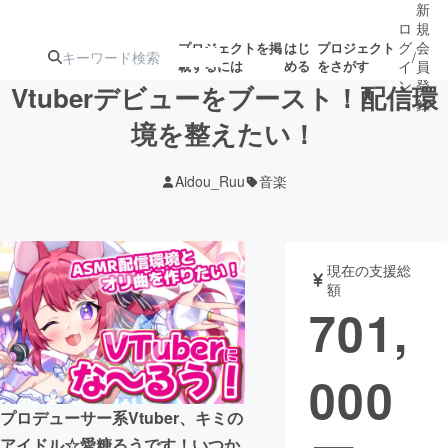
新
ロ
規
グ
会
プロジェクトを掲
はじ
プロジェクト
/
載するには
める
をさがす
イ
員
ン
登
Vtuberデビューをブースト！配信環
録
境を整えたい！
人気のプロ
注目のリ
注目の新着プロ
募集終了が近いプ
もうすぐ公開
Aidou_Ruu
音楽
ジェクト
ターン
ジェクト
ロジェクト
されます
アート・写真
音楽
現在の支援総
額
701,
テクノロジー・ガジェット
ゲーム・サ
000
映像・映画
書籍・雑誌
プロデューサー系Vtuber、キミの
ビジネス・起業
チャレンジ
アイドル☆愛糖るうです！いつか