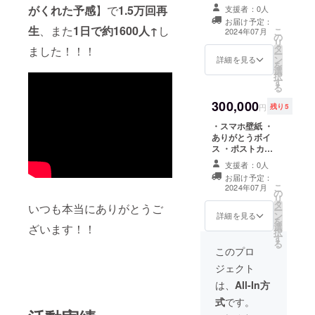
配布) ・オーロラ
様作画）を使用
がくれた予感
】で
1.5万回再
支援者：0人
アクリルキーホ
します。 ※備考
お届け予定：
ルダ(50×50mm)
欄にTシャツ背面
生
、また
1日で約1600人↑
し
こ
2024年07月
の
・アクリルペン
に掲載するお名
リ
タ
ライト
ました！！！
前を【英字表
ー
ン
(120×120mm)
詳細を見る
記】でご記入く
を
選
・オリジナルT
ださい。 ※リ
択
す
シャツ(S~XL/フ
ターンのご連絡
る
ルカラー) ・オリ
は、記載いただ
300,000
ジナルTシャツ背
いたメールアド
円
残り5
面スタッフロー
レスにお送りい
・スマホ壁紙 ・
ル部分に名前掲
たします。 アド
ありがとうボイ
載(大) ・
レスが間違って
ス ・ポストカー
Discordファン
いて連絡が取れ
ド
サーバー加入権
ない場合は、お
支援者：0人
(148mm×100m
※１周年記念イラ
届けができなく
お届け予定：
m) ・オーロラア
スト（雪城梨兎
なる可能性があ
こ
2024年07月
の
クリルキーホル
様作画）を使用
りますのでご了
リ
タ
ダ(50×50mm)
します。 ※備考
いつも本当にありがとうご
承ください。
ー
ン
・アクリルペン
詳細を見る
欄にTシャツ背面
を
選
ライト
ざいます！！
に掲載するお名
択
す
(120×120mm)
前を【英字表
る
・オーロラアク
このプロ
記】でご記入く
リルスタンド
ださい。 ※リ
ジェクト
(100×130mm)
ターンのご連絡
・オリジナル曲
は、
All-In方
は、記載いただ
先行公開(限定公
いたメールアド
式
です。
開URLを５月に
レスにお送りい