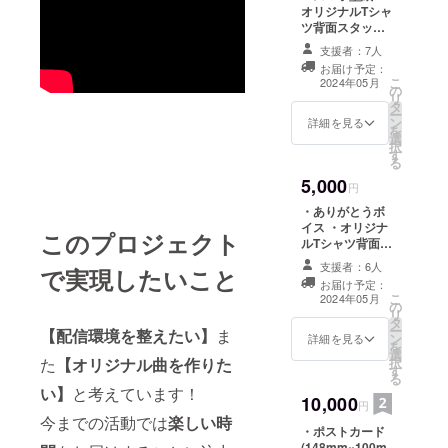
オリジナルTシャ
ます。 アドレス
ツ背面スタッフ
が間違っていて
ロール部分に名
連絡が取れない
支援者：7人
前掲載(小) ※１周
場合は、お届け
お届け予定：
年記念イラスト
ができなくなる
こ
2024年05月
の
（雪城梨兎様作
可能性がありま
リ
タ
画）を使用しま
すのでご了承く
ー
ン
す。 ※備考欄にT
詳細を見る
ださい。
を
選
シャツ背面に掲
択
す
載するお名前を
る
【英字表記】で
5,000
ご記入くださ
円
い。 ※リターン
・ありがとうボ
のご連絡は、記
イス ・オリジナ
載いただいた
このプロジェクト
ルTシャツ背面ス
メールアドレス
タッフロール部
にお送りいたし
支援者：6人
で実現したいこと
分に名前掲載
ます。 アドレス
お届け予定：
(小) ※備考欄にT
こ
が間違っていて
2024年05月
の
シャツ背面に掲
リ
連絡が取れない
タ
載するお名前を
ー
場合は、お届け
【配信環境を整えたい】
ま
ン
【英字表記】で
詳細を見る
を
ができなくなる
選
ご記入くださ
択
た
【オリジナル曲を作りた
可能性がありま
す
い。 ※リターン
る
すのでご了承く
のご連絡は、記
い】
と考えています！
ださい。
10,000
載いただいた
円
メールアドレス
今までの活動では
楽しい時
・ポストカード
にお送りいたし
(148mm×100m