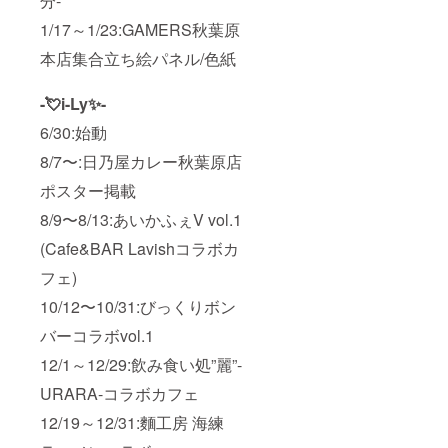
分-
1/17～1/23:GAMERS秋葉原
本店集合立ち絵パネル/色紙
-💘i-Ly✨-
6/30:始動
8/7〜:日乃屋カレー秋葉原店
ポスター掲載
8/9〜8/13:あいかふぇV vol.1
(Cafe&BAR Lavishコラボカ
フェ)
10/12〜10/31:びっくりボン
バーコラボvol.1
12/1～12/29:飲み食い処”麗”-
URARA-コラボカフェ
12/19～12/31:麵工房 海練