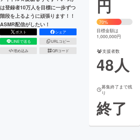
円
は登録者10万人を目標に一歩ずつ
まちづくり・地域活性化
階段を上るように頑張ります！！
70%
ASMR配信がしたい！
目標金額は
CAMPFIRE for Social Good
CAMPFIRE Creation
ポスト
シェア
1,000,000円
CAMPFIREふるさと納税
machi-ya
コミュニティ
LINEで送る
URLコピー
支援者数
埋め込み
QRコード
48
人
募集終了まで残
り
終了