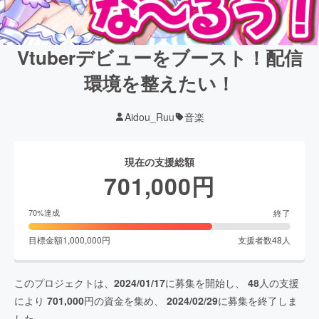
Vtuberデビューをブースト！配信
環境を整えたい！
Aidou_Ruu
音楽
現在の支援総額
701,000
円
終了
70
%達成
目標金額
1,000,000
円
支援者数
48
人
このプロジェクトは、
2024/01/17
に募集を開始し、
48
人の支援
により
701,000
円の資金を集め、
2024/02/29
に募集を終了しま
した