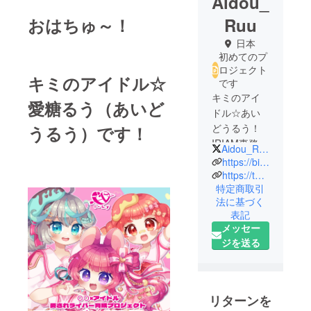
Aidou_
おはちゅ～！
Ruu
日本
初めてのプ
ロジェクト
キミのアイドル☆
です
キミのアイ
愛糖るう（あいど
ドル☆あい
どうるう！
うるう）
です！
IRIAM事務所
Aidou_Ruu_V
i-Ly（あい
https://bit.ly/3uSUKGJ
りー）のプ
https://twitter.com/Aidou_Ruu_V
特定商取引
ロデュー
法に基づく
サーをしな
表記
がら、
メッセー
Vtuber活動
ジを送る
がした
い！！
登録者１０
万人目指し
リターンを