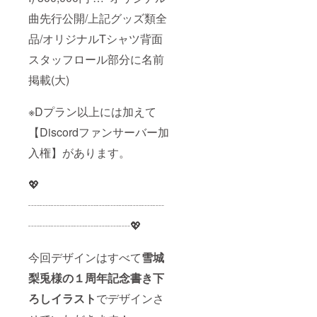
曲先行公開/上記グッズ類全
品/オリジナルTシャツ背面
スタッフロール部分に名前
掲載(大)
※Dプラン以上には加えて
【Discordファンサーバー加
入権】があります。
💖
┈┈┈┈┈┈┈┈┈┈┈┈
┈┈┈┈┈┈┈┈┈💖
今回デザインはすべて
雪城
梨兎様の１周年記念書き下
ろしイラスト
でデザインさ