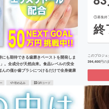
募集終
CAMPFIRE for Social Good
CAMPFIRE Creation
終
CAMPFIREふるさと納税
machi-ya
コミュニティ
このプロジェ
持にも期待できる歯磨きペーストを開発しま
394,400
円の
ケア）」。全成分が天然由来。食品レベルの安全
ほんの僅か歯ブラシにつけるだけで全身健康
ピー
埋め込み
QRコード