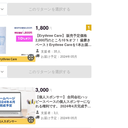
このリターンを選択する
る
1,800
円
【Erythree Care】 販売予定価格
2,000円のところ10％オフ！ 歯磨き
ペーストErythree Careを1本お届け
します。 食品レベルの安全性を持つ
支援者：35人
成分で作られています。 まずは試し
お届け予定：2024年05月
てみたい、という方に。 ● エリスリ
トールの洗浄力で歯に沈着したバイ
オフィルムを取り除く ● ウィルスの
このリターンを選択する
る
不活化に期待！ ● 強い還元力により
虫歯や口臭を緩和 人混みで周りの咳
などが気になる時、すぐに歯磨きで
きない時にも少し口に含むことでウ
3,000
円
イルスの侵入を緩和したり、歯磨き
と同等の効果が期待できます。 内容
【個人スポンサー】 合同会社ハッ
量：1本あたり60g（約60日分） ＜
ピースペースの個人スポンサーにな
成分表示＞ 水、グリセリン、セル
れる権利です。 2024年4月完成予定
ロースガム、ミネラル塩、キシリ
のHPに、支援者としてお名前を掲
支援者：3人
トール、メントール、海塩、乳酸桿
載させていただきます。 あなたのお
菌／ダイコン根発酵液、グレープフ
お届け予定：2024年05月
名前をPRできます。 ※掲載するお名
ルーツ種子エキス、ポリ－ε－リシ
前を備考欄にご記入ください。 ※
ン、炭酸水素Na、含水シリカ、ヒド