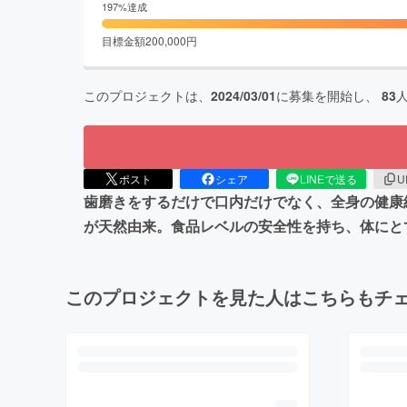
197
%達成
目標金額
200,000
円
このプロジェクトは、
2024/03/01
に募集を開始し、
83
ポスト
シェア
LINEで送る
U
歯磨きをするだけで口内だけでなく、全身の健康維持
が天然由来。食品レベルの安全性を持ち、体にと
このプロジェクトを見た人はこちらもチ