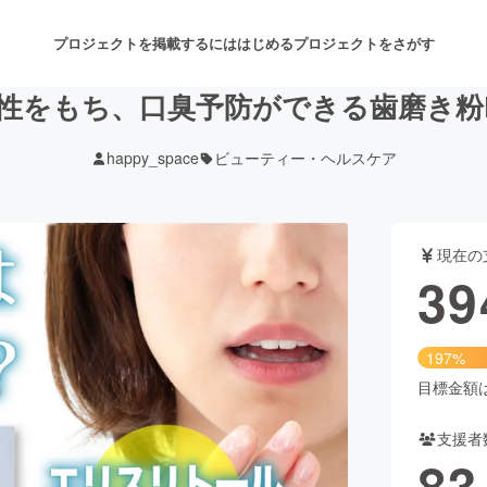
プロジェクトを掲載するには
はじめる
プロジェクトをさがす
をもち、口臭予防ができる歯磨き粉Eryth
happy_space
ビューティー・ヘルスケア
注目のリターン
注目の新着プロジェクト
募集終了が近いプロジェクト
も
現在の
音楽
舞台・パフォーマンス
39
ゲーム・サービス開発
フード・飲食店
197%
書籍・雑誌出版
アニメ・漫画
目標金額は2
支援者
チャレンジ
ビューティー・ヘルスケ
83