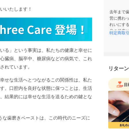
いいたします！
去年まで歯
営に携わ
れいにす
身の健康
特定商取
た。
口腔から
いる」という事実は、私たちの健康と幸せに
心臓病、脳卒中、糖尿病などの病気で、これ
されています。
リターン
幸せな生活へとつながるこの関係性は、私た
目
す。口腔内を良好な状態に保つことは、生活
、結果的には幸せな生活を送るための鍵とな
うな歯磨きペーストは、この時代のニーズに