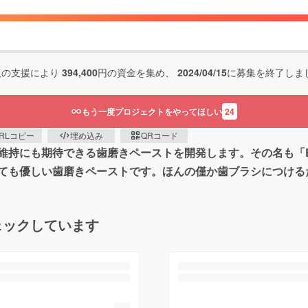
人の支援により
394,400
円の資金を集め、
2024/04/15
に募集を終了しま
もう一度プロジェクトをやってほしい
24
RLコピー
埋め込み
QRコード
にも期待できる歯磨きペーストを開発します。その名も「Eryt
ても優しい歯磨きペーストです。ほんの僅か歯ブラシにつける
ェックしています