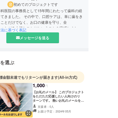
初めてのプロジェクトです
科医院の事務長として15年間にわたって歯科の経
ってきました。 その中で、口腔ケアは、単に歯をき
ることだけでなく、お口の健康を守り、全
につながる大切なことだということを実感しまし
引法に基づく表記
メッセージを送る
全身疾患の予防を広めていけたらと思っています。
を選ぶ
標金額未達でもリターンが届きます
(All-in方式)
1,000
円
【お礼のメール】 このプロジェクト
をただただ応援したい人向けのリ
ターンです。 熱いお礼のメールをお
送りさせていただきます。 なお、支
支援者：0人
援時に上乗せ支援が可能です。 応援
お届け予定：2024年05月
の気持ちの上乗せ、大歓迎です！