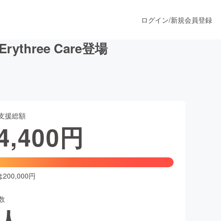
ログイン
/
新規会員登録
ree Care登場
うすぐ公開されます
支援総額
プロダクト
4,400
円
ファッション
スポーツ
00,000円
数
ア
ソーシャルグッド
人